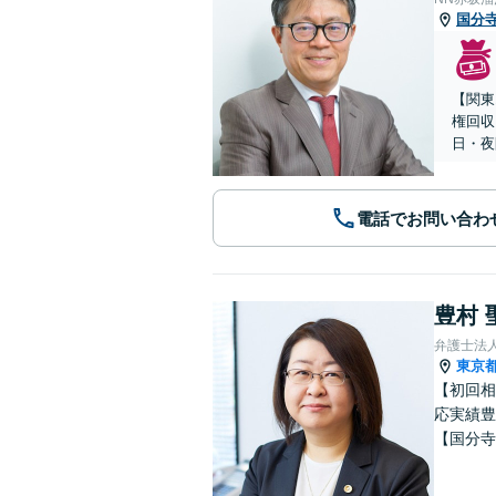
国分
【関東
権回収
日・夜
電話でお問い合わ
豊村 
弁護士法
東京
【初回相
応実績豊
【国分寺