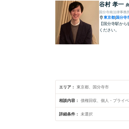
谷村 孝一
国分寺南法律事務
東京都
国分寺
|
【国分寺駅から
ください。
エリア
東京都、国分寺市
相談内容
債権回収、個人・プライベ
詳細条件
未選択