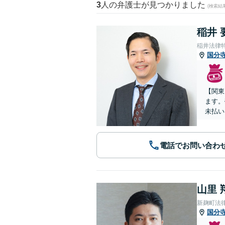
3
人の弁護士が見つかりました
(検索結
稲井 
稲井法律
国分
【関東
ます。
未払い
電話でお問い合わ
山里 
新麹町法
国分