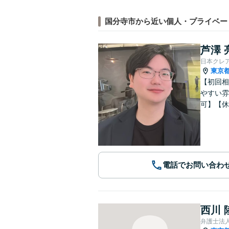
国分寺市から近い個人・プライベー
芦澤 
日本クレ
東京
【初回相
やすい雰
可】【休
電話でお問い合わ
西川 
弁護士法