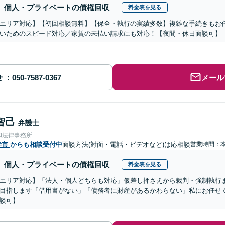
個人・プライベートの債権回収
料金表を見る
エリア対応】【初回相談無料】【保全・執行の実績多数】複雑な手続きもお
いためのスピード対応／家賃の未払い請求にも対応！【夜間・休日面談可】
せ
メール
智己
弁護士
和法律事務所
寺市
からも相談受付中
面談方法(対面・電話・ビデオなど)は応相談
営業時間：
個人・プライベートの債権回収
料金表を見る
エリア対応】「法人・個人どちらも対応」仮差し押さえから裁判・強制執行
目指します「借用書がない」「債務者に財産があるかわらない」私にお任せ
談可】