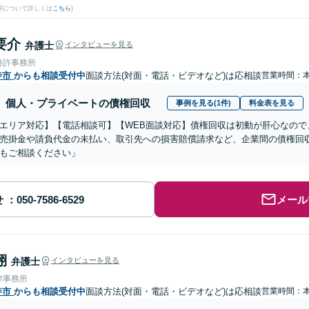
果について詳しくは
こちら
)
要介
弁護士
インタビューを見る
特許事務所
寺市
からも相談受付中
面談方法(対面・電話・ビデオなど)は応相談
営業時間：
個人・プライベートの債権回収
事例を見る(1件)
料金表を見る
エリア対応】【電話相談可】【WEB面談対応】債権回収は初動が肝心なので
売掛金や請負代金の未払い、取引先への損害賠償請求など、企業間の債権回
もご相談ください」
せ
メール
翔
弁護士
インタビューを見る
律事務所
寺市
からも相談受付中
面談方法(対面・電話・ビデオなど)は応相談
営業時間：