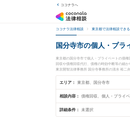
ココナラへ
ココナラ法律相談
東京都で法律相談できる
国分寺市の個人・プラ
東京都の国分寺市で個人・プライベートの債権
回収や債権回収代行、債権の時効中断等の細か
東京開智法律事務所 国分寺事務所の清水 裕
や夜間に発生した個人・プライベートの債権回
たい』『初回相談無料で個人・プライベートの
エリア
東京都、国分寺市
相談内容
債権回収、個人・プライベ
詳細条件
未選択