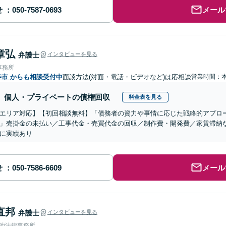
せ
メール
章弘
弁護士
インタビューを見る
事務所
寺市
からも相談受付中
面談方法(対面・電話・ビデオなど)は応相談
営業時間：
個人・プライベートの債権回収
料金表を見る
エリア対応】【初回相談無料】「債務者の資力や事情に応じた戦略的アプロ
」売掛金の未払い／工事代金・売買代金の回収／制作費・開発費／家賃滞納
に実績あり
せ
メール
直邦
弁護士
インタビューを見る
溜池法律事務所