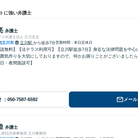
トに強い弁護士
亮
弁護士
アス弁護士法人 立川支店
都
立川市
立川駅
から徒歩7分
営業時間：本日定休日
|
談無料】【法テラス利用可】【立川駅徒歩7分】身近な法律問題を中心
囲気作りを大切にしておりますので、何かお困りごとがございましたら
日・夜間面談可】
せ
メール
陸
弁護士
人琥珀法律事務所 立川事務所