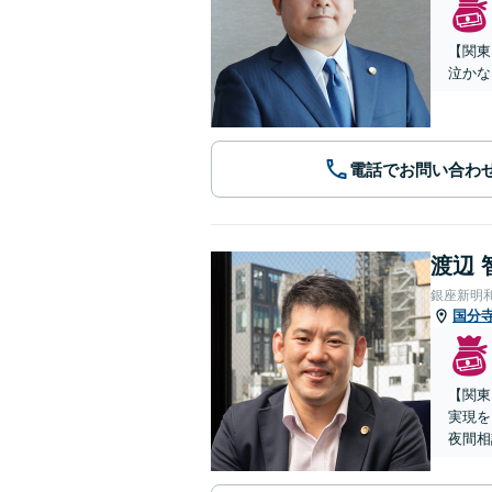
【関東
泣かな
電話でお問い合わ
渡辺 
銀座新明
国分
【関東
実現を
夜間相