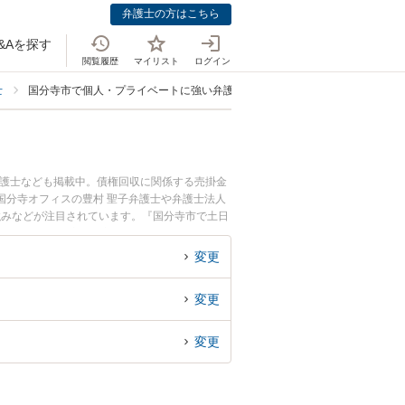
弁護士の方はこちら
&Aを探す
閲覧履歴
マイリスト
ログイン
士
国分寺市で個人・プライベートに強い弁護士
弁護士なども掲載中。債権回収に関係する売掛金
国分寺オフィスの豊村 聖子弁護士や弁護士法人
強みなどが注目されています。『国分寺市で土日
トラブル解決の実績豊富な近くの弁護士を検索し
相談者さんにおすすめです。
変更
変更
変更