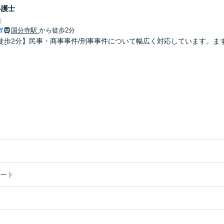
弁護士
所
市
国分寺駅
から徒歩2分
徒歩2分】民事・商事事件/刑事事件について幅広く対応しています。ま
ート