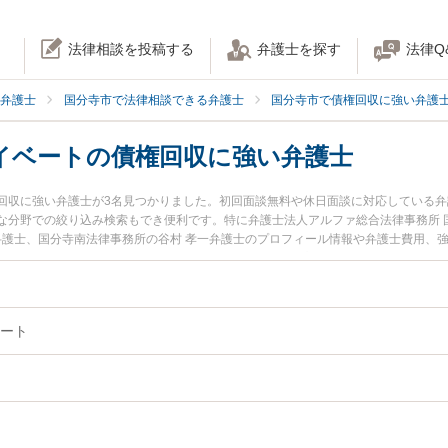
法律相談を投稿する
弁護士を探す
法律Q
弁護士
国分寺市で法律相談できる弁護士
国分寺市で債権回収に強い弁護
イベートの債権回収に強い弁護士
回収に強い弁護士が3名見つかりました。初回面談無料や休日面談に対応している
な分野での絞り込み検索もでき便利です。特に弁護士法人アルファ総合法律事務所 
二弁護士、国分寺南法律事務所の谷村 孝一弁護士のプロフィール情報や弁護士費用、
収のトラブルを今すぐに弁護士に相談したい』『個人・プライベートの債権回収の
債権回収を法律相談できる国分寺市内の弁護士に相談予約したい』などでお困りの
ート