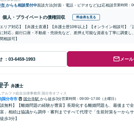
寺市
からも相談受付中
面談方法(対面・電話・ビデオなど)は応相談
営業時間：00
個人・プライベートの債権回収
料金表を見る
エリア対応】【弁護士直通】【弁護士歴10年以上】【オンライン相談可】「
に対応」銀行口座・不動産・売掛先など、差押え可能な資産を丁寧に調査し
間相談可】
せ
メール
聖子
弁護士
人アルファ総合法律事務所 国分寺オフィス
都
国分寺市
国分寺駅
から徒歩3分
営業時間：09:00~17:00（土曜日）
|
談無料】【離婚問題の経験が豊富】長期化する離婚問題も、最後まで全
富」相続は協議から調停・審判まですべて代理で「生前対策を一からサ
徒歩3分】