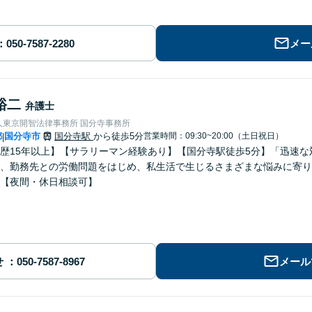
メー
裕二
弁護士
人東京開智法律事務所 国分寺事務所
都
国分寺市
国分寺駅
から徒歩5分
営業時間：09:30~20:00（土日祝日）
|
歴15年以上】【サラリーマン経験あり】【国分寺駅徒歩5分】「迅速
、勤務先との労働問題をはじめ、私生活で生じるさまざまな悩みに寄り
【夜間・休日相談可】
せ
メール