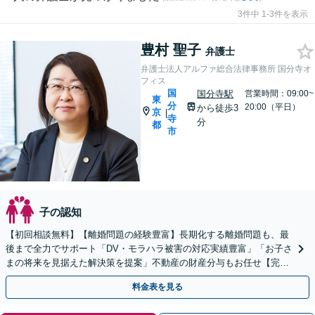
3件中 1-3件を表示
豊村 聖子
弁護士
弁護士法人アルファ総合法律事務所 国分寺オ
フィス
国
国分寺駅
営業時間：09:00~
東
分
20:00（平日）
から徒歩3
京
|
寺
分
都
市
子の認知
【初回相談無料】【離婚問題の経験豊富】長期化する離婚問題も、最
後まで全力でサポート「DV・モラハラ被害の対応実績豊富」「お子さ
まの将来を見据えた解決策を提案」不動産の財産分与もお任せ【完全
個室】【子連れ相談】【国分寺駅3分】
料金表を見る