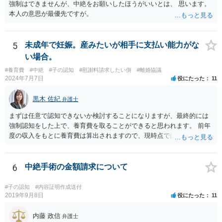
強制はできませんが、中絶をお願いしたほうがいいとは、 思います。
本人の意思が最優先ですが。
5
未成年で妊娠。産みたいが相手に支払い能力がな
い場合。
#養育費
#中絶
#子の認知
#慰謝料請求したい側
#離婚協議
2024年7月7日
役にたった
11
黒木 佐紀
弁護士
まずは任意で認知できないか検討することになりますが、最終的には
強制認知をした上で、養育費を取ることができると思われます。 前年
度の収入をもとに養育費は算出されますので、現時点では少額しか取
れないとしても、相手が大学を卒業して就職したら、そこで再度、養
育費の増額調停を起こすこともできます。 仮に中絶する場合でも、相
手方が妊娠について話し合いをしっかりしてくれない場合には、慰謝
6
中絶手術の金額請求について
料請求などもできる可能性があります。 いずれにせよ、親御さんとの
関わりが不可欠となると思われますので、一度話し合った上で、法律
#子の認知
#内容証明作成送付
事務所へ早めのご相談をされたほうがよろしいかと思います。
2019年9月8日
役にたった
11
内藤 政信
弁護士