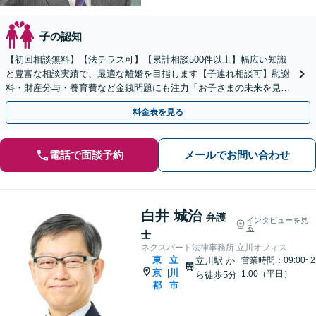
子の認知
【初回相談無料】【法テラス可】【累計相談500件以上】幅広い知識
と豊富な相談実績で、最適な離婚を目指します【子連れ相談可】慰謝
料・財産分与・養育費など金銭問題にも注力「お子さまの未来を見据
えたアドバイス」親権・面会交流にも対応【府中駅3分】
料金表を見る
電話で面談予約
メールでお問い合わせ
白井 城治
弁護
インタビューを見
る
士
ネクスパート法律事務所 立川オフィス
東
立
立川駅
か
営業時間：09:00~2
京
川
|
1:00（平日）
ら徒歩5分
都
市