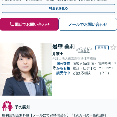
女に幅広く対応。
料金表を見る
電話でお問い合わせ
メールでお問い合わせ
岩壁 美莉
東京都
インタビュ
ーを見る
弁護士
弁護士法人東京新宿法律事務所
営業時間：0
国分寺市
面談方法(対面・
からも相
電話・ビデオな
7:00~22:00
談受付中
ど)は応相談
（平日）
子の認知
🟩初回相談無料🟩【メールにて24時間受付】「120万円の不倫慰謝料