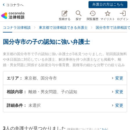
弁護士の方はこちら
ココナラへ
投稿する
探す
閲覧履歴
マイリスト
ログイン
ココナラ法律相談
東京都で法律相談できる弁護士
国分寺市で法律相談
国分寺市の子の認知に強い弁護士
東京都の国分寺市で子の認知に強い弁護士が3名見つかりました。初回面談無料
や休日面談に対応している弁護士、解決事例を持つ弁護士なども掲載中。離
婚・男女問題に関係する財産分与や養育費、親権等の細かな分野での絞り込み
検索もでき便利です。特に弁護士法人アルファ総合法律事務所 国分寺オフィス
の豊村 聖子弁護士や弁護士法人東京開智法律事務所 国分寺事務所の清水 裕二
エリア
東京都、国分寺市
変更
弁護士、国分寺南法律事務所の谷村 孝一弁護士のプロフィール情報や弁護士費
用、強みなどが注目されています。『国分寺市で土日や夜間に発生した子の認
相談内容
離婚・男女問題、子の認知
変更
知のトラブルを今すぐに弁護士に相談したい』『子の認知のトラブル解決の実
績豊富な近くの弁護士を検索したい』『初回相談無料で子の認知を法律相談で
きる国分寺市内の弁護士に相談予約したい』などでお困りの相談者さんにおす
詳細条件
未選択
変更
すめです。
3
人の弁護士が見つかりました
(検索結果について詳しくは
こちら
)