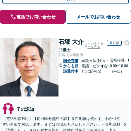
電話でお問い合わせ
メールでお問い合わせ
石塚 大介
東京都
インタビュ
ーを見る
弁護士
石塚法律事務所
営業時間：1
国分寺市
面談方法(対面・
からも相
電話・ビデオな
0:00~18:00
談受付中
ど)は応相談
（平日）
子の認知
【電話相談対応】【初回60分無料面談】専門用語は使わず、わかりや
すい言葉で対話します。まずはお悩みをお話しください。不貞慰謝料
／請求したい・された双方を熟知。複雑な財産分与もお任せ。老若男