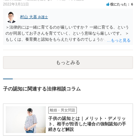
2022年3月11日
役にたった
6
村山 大基
弁護士
＞法律的には一緒に育てるのが厳しいですか？ 一緒に育てる、という
のが同居してお子さんを育てていく、という意味なら厳しいです。 ＞
もしくは、養育費と認知をもらえたりするのでしょうか、 相手が認知
を拒む場合、調停や裁判などの手続きで認知を求める必要がありま
す。 また、認知されたことを前提に、父親として子を養う義務があり
ますので、 養育費を請求できます。 ただ、極端な話相手に収入がなか
もっとみる
ったり、行方不明だったりすると、実際上の回収が難しい可能性はあ
ります。
子の認知に関連する法律相談コラム
離婚・男女問題
子供の認知とは｜メリット・デメリッ
ト、相手が拒否した場合の強制認知の手
続きなど解説