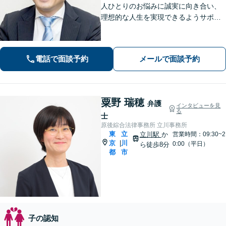
人ひとりのお悩みに誠実に向き合い、
理想的な人生を実現できるようサポー
トいたします。交通事故／企業法務／
税務訴訟など、今までの経験をもとに
スピーディーに対処。 【夜間・休日の
電話で面談予約
メールで面談予約
対応可能】【オンライン面談可能】
粟野 瑞穂
弁護
インタビューを見
る
士
原後綜合法律事務所 立川事務所
東
立
立川駅
か
営業時間：09:30~2
京
川
|
0:00（平日）
ら徒歩8分
都
市
子の認知