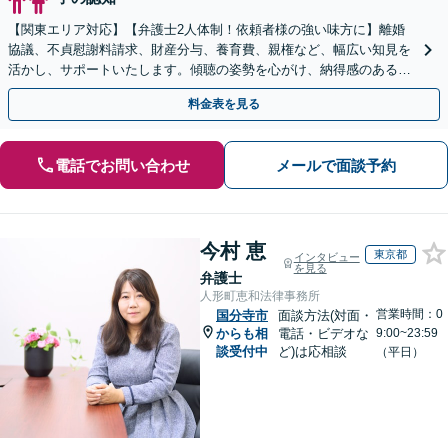
【関東エリア対応】【弁護士2人体制！依頼者様の強い味方に】離婚
協議、不貞慰謝料請求、財産分与、養育費、親権など、幅広い知見を
活かし、サポートいたします。傾聴の姿勢を心がけ、納得感のある解
決を
料金表を見る
電話でお問い合わせ
メールで面談予約
今村 恵
東京都
インタビュー
を見る
弁護士
人形町恵和法律事務所
営業時間：0
国分寺市
面談方法(対面・
からも相
電話・ビデオな
9:00~23:59
談受付中
ど)は応相談
（平日）