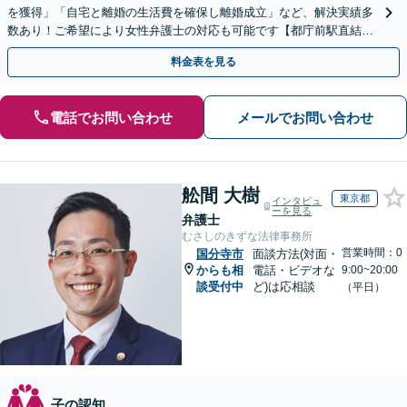
を獲得」「自宅と離婚の生活費を確保し離婚成立」など、解決実績多
数あり！ご希望により女性弁護士の対応も可能です【都庁前駅直結】
【完全個室で対応】【複数拠点あり】
料金表を見る
電話でお問い合わせ
メールでお問い合わせ
舩間 大樹
東京都
インタビュ
ーを見る
弁護士
むさしのきずな法律事務所
営業時間：0
国分寺市
面談方法(対面・
からも相
電話・ビデオな
9:00~20:00
談受付中
ど)は応相談
（平日）
子の認知