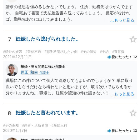
請求の意思を強めるしかないでしょう。 住所、勤務先はつかんでます
か。 自宅あて書面で支払催告書を送ってみましょう。 反応がなけれ
ば、勤務先あてに出してみましょう。
7
妊娠したら逃げられました。
#婚外の妊娠
#音信不通
#慰謝料請求したい側
#子の認知
#中絶
#養育費
2021年12月11日
役にたった
12
離婚・男女問題に強い弁護士
原田 和幸
弁護士
職場にこの件について個人で連絡してもよいのでしょうか？ 単に取り
次いでもらうだけなら構わないと思いますが、取り次いでもらえるか
分かりませんね。 職場に、妊娠や認知の件は話さないほうがよいと思
います。 それとも弁護士を通すべきなのでしょうか？ 相談者で対応が
難しいと思われれば、弁護士に入ってもらうことも検討されてくださ
い。 一度、お近くの弁護士に相談されてみてもよいと思います。
8
妊娠したと言われています。
#子の認知
#患者・入所者側
#産婦人科
2020年1月7日
役にたった
13