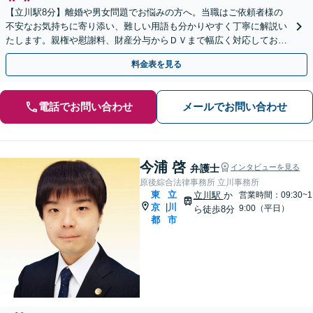
【立川駅8分】離婚や男女問題でお悩みの方へ。当職はご依頼者様の
不安なお気持ちに寄り添い、難しい用語も分かりやすく丁寧に解説い
たします。親権や慰謝料、財産分与からＤＶまで幅広く対応しており
ます。夜間休日のご相談やweb面談も可能です。
料金表を見る
電話でお問い合わせ
メールでお問い合わせ
今浦 啓
弁護士
インタビューを見る
原後綜合法律事務所 立川事務所
東
立
立川駅
か
営業時間：09:30~1
京
川
|
9:00（平日）
ら徒歩8分
都
市