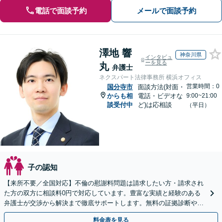
電話で面談予約
メールで面談予約
澤地 響
神奈川県
インタビュ
ーを見る
丸
弁護士
ネクスパート法律事務所 横浜オフィス
営業時間：0
国分寺市
面談方法(対面・
からも相
電話・ビデオな
9:00~21:00
談受付中
ど)は応相談
（平日）
子の認知
【来所不要／全国対応】不倫の慰謝料問題は請求したい方・請求され
た方の双方に相談料0円で対応しています。豊富な実績と経験のある
弁護士が交渉から解決まで徹底サポートします。無料の証拠診断や着
手金の返還保証もありますので安心してご相談ください。
料金表を見る