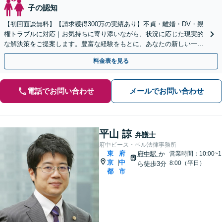
子の認知
【初回面談無料】【請求獲得300万の実績あり】不貞・離婚・DV・親
権トラブルに対応｜お気持ちに寄り添いながら、状況に応じた現実的
な解決策をご提案します。豊富な経験をもとに、あなたの新しい一歩
を全力で支えます。【電話・オンライン面談可】
料金表を見る
電話でお問い合わせ
メールでお問い合わせ
平山 諒
弁護士
府中ピース・ベル法律事務所
東
府
府中駅
か
営業時間：10:00~1
京
中
|
8:00（平日）
ら徒歩3分
都
市