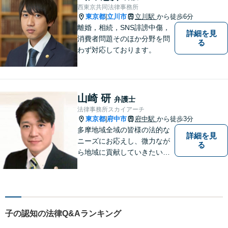
テラス利用可】
西東京共同法律事務所
東京都
立川市
立川駅
から徒歩6分
|
離婚，相続，SNS誹謗中傷，
詳細を見
消費者問題そのほか分野を問
る
わず対応しております。
山崎 研
弁護士
法律事務所スカイアーチ
東京都
府中市
府中駅
から徒歩3分
|
多摩地域全域の皆様の法的な
詳細を見
ニーズにお応えし、微力なが
る
ら地域に貢献していきたいと
考えています。
子の認知の法律Q&Aランキング