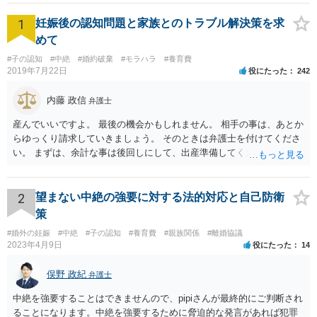
1
妊娠後の認知問題と家族とのトラブル解決策を求
めて
#子の認知
#中絶
#婚約破棄
#モラハラ
#養育費
2019年7月22日
役にたった
242
内藤 政信
弁護士
産んでいいですよ。 最後の機会かもしれません。 相手の事は、あとか
らゆっくり請求していきましょう。 そのときは弁護士を付けてくださ
い。 まずは、余計な事は後回しにして、出産準備してください。
2
望まない中絶の強要に対する法的対応と自己防衛
策
#婚外の妊娠
#中絶
#子の認知
#養育費
#親族関係
#離婚協議
2023年4月9日
役にたった
14
俣野 政紀
弁護士
中絶を強要することはできませんので、pipiさんが最終的にご判断され
ることになります。中絶を強要するために脅迫的な発言があれば犯罪