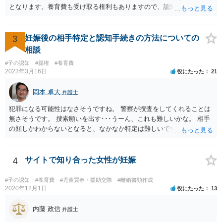
となります。養育費も受け取る権利もありますので、認知等につきお
相手がきちんと対応しないのであれば弁護士にご相談されることをお
勧めします。
3
妊娠後の相手特定と認知手続きの方法についての
相談
#子の認知
#親権
#養育費
2023年3月16日
役にたった
21
岡本 卓大
弁護士
犯罪になる可能性はなさそうですね。 警察が捜査をしてくれることは
無さそうです。 捜索願いを出す･･･うーん、これも難しいかな。 相手
の顔しかわからないとなると、なかなか特定は難しいですね。 お役に
立てず、すみません。
4
サイトで知り合った女性が妊娠
#子の認知
#養育費
#児童買春・援助交際
#離婚書類作成
2020年12月1日
役にたった
13
内藤 政信
弁護士