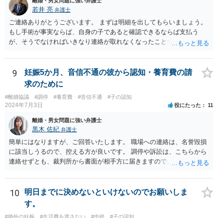
離婚・男女問題に強い弁護士
若井 亮
弁護士
ご連絡ありがとうございます。 まずは明細を出してもらいましょう。
もし手術が事実ならば、自身の子であると確認できるならば支払う
が、そうでなければいきなり連絡が取れなくなったことで不信感もあ
るし、自身の子であるか疑問に残る点もあるので、支払えないと回答
してはいかがでしょうか。 代理人となる場合ですが、事務所ごとにま
ちまちです。 弊所の場合、交渉をお受けするとなると20万円くらいが
9
妊娠5か月、音信不通の彼から認知・養育費の請
多いかと思います。
求のために
#離婚協議
#調停
#養育費
#音信不通
#子の認知
2024年7月3日
役にたった
11
離婚・男女問題に強い弁護士
黒木 佐紀
弁護士
簡単にはなりますが、ご回答いたします。 職場への連絡は、名誉毀損
に該当しうるので、控える方が良いです。 調停や訴訟は、こちらから
連絡せずとも、裁判所から書面が相手方に届きますので、連絡不要で
す。 ご要望は認知や養育費の請求でしょうか？ 任意に応じてもらえな
いのであれば、調停や訴訟をするしかないかと思います。
10
明日までに決めないといけないのでお願いしま
す。
#婚外の妊娠
#生活費を渡さない
#中絶
#子の認知