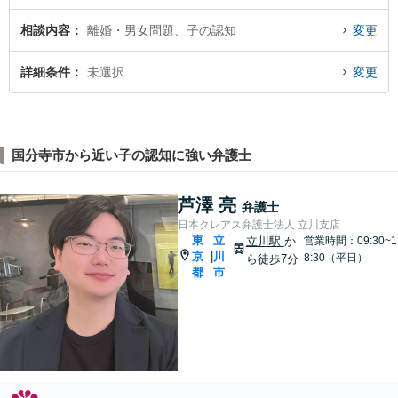
相談内容
離婚・男女問題、子の認知
変更
詳細条件
未選択
変更
国分寺市から近い子の認知に強い弁護士
芦澤 亮
弁護士
日本クレアス弁護士法人 立川支店
東
立
立川駅
か
営業時間：09:30~1
京
川
|
8:30（平日）
ら徒歩7分
都
市