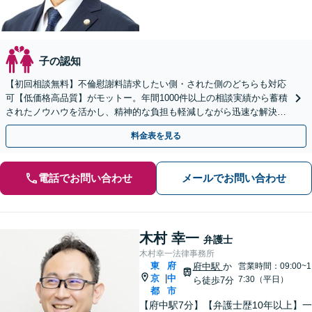
子の認知
【初回相談無料】不倫慰謝料請求したい側・された側のどちらも対応
可【低価格高品質】がモットー。年間1000件以上の相談実績から蓄積
されたノウハウを活かし、精神的な負担も軽減しながら迅速な解決を
目指します。【休日・夜間相談あり】【ビデオ面談可】
料金表を見る
電話でお問い合わせ
メールでお問い合わせ
木村 幸一
弁護士
木村幸一法律事務所
東
府
府中駅
か
営業時間：09:00~1
京
中
|
7:30（平日）
ら徒歩7分
都
市
【府中駅7分】【弁護士歴10年以上】一