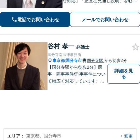
な対応」「正直な見通し説明」を心が
け、遺産相続、勤務先との労働問題を
はじめ、私生活で生じるさまざまな悩
電話でお問い合わせ
メールでお問い合わせ
みに寄り添います！一人ひとりに最適
な解決策をご提案。【夜間・休日相談
可】
谷村 孝一
弁護士
国分寺南法律事務所
東京都
国分寺市
国分寺駅
から徒歩2分
|
【国分寺駅から徒歩2分】民
詳細を見
事・商事事件/刑事事件につい
る
て幅広く対応しています。ま
ずはお気軽にご相談くださ
い。
エリア
東京都、国分寺市
変更