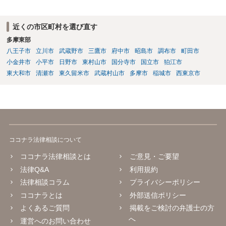
近くの市区町村を選び直す
多摩東部
八王子市
立川市
武蔵野市
三鷹市
府中市
昭島市
調布市
町田市
小金井市
小平市
日野市
東村山市
国分寺市
国立市
狛江市
東大和市
清瀬市
東久留米市
武蔵村山市
多摩市
稲城市
西東京市
ココナラ法律相談について
ココナラ法律相談とは
ご意見・ご要望
法律Q&A
利用規約
法律相談コラム
プライバシーポリシー
ココナラとは
外部送信ポリシー
よくあるご質問
掲載をご検討の弁護士の方
へ
運営へのお問い合わせ