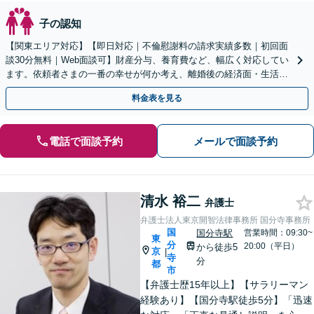
子の認知
【関東エリア対応】【即日対応｜不倫慰謝料の請求実績多数｜初回面
談30分無料｜Web面談可】財産分与、養育費など、幅広く対応してい
ます。依頼者さまの一番の幸せが何か考え、離婚後の経済面・生活面
を踏まえた最善の解決策をご提案【休日・夜間面談可】
料金表を見る
電話で面談予約
メールで面談予約
清水 裕二
弁護士
弁護士法人東京開智法律事務所 国分寺事務所
国
国分寺駅
営業時間：09:30~
東
分
20:00（平日）
から徒歩5
京
|
寺
分
都
市
【弁護士歴15年以上】【サラリーマン
経験あり】【国分寺駅徒歩5分】「迅速