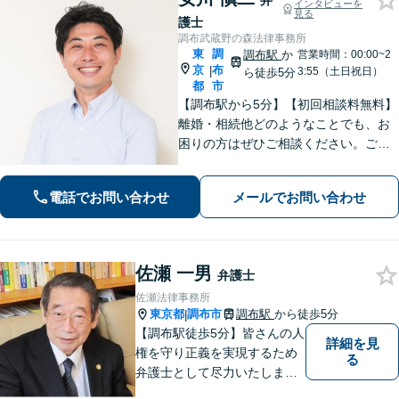
弁
インタビューを
見る
護士
調布武蔵野の森法律事務所
東
調
調布駅
か
営業時間：00:00~2
京
布
|
3:55（土日祝日）
ら徒歩5分
都
市
【調布駅から5分】【初回相談料無料】
離婚・相続他どのようなことでも、お
困りの方はぜひご相談ください。ご連
絡いただいた際には弁護士が直接対応
させていただきます。
電話でお問い合わせ
メールでお問い合わせ
佐瀬 一男
弁護士
佐瀬法律事務所
東京都
調布市
調布駅
から徒歩5分
|
【調布駅徒歩5分】皆さんの人
詳細を見
権を守り正義を実現するため
る
弁護士として尽力いたしま
す。離婚、相続、交通事故な