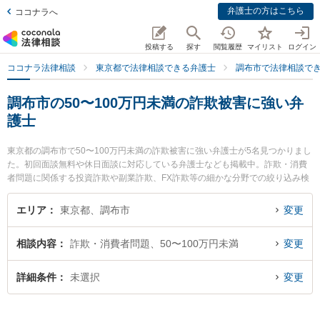
弁護士の方はこちら
ココナラへ
投稿する
探す
閲覧履歴
マイリスト
ログイン
ココナラ法律相談
東京都で法律相談できる弁護士
調布市で法律相談で
調布市の50〜100万円未満の詐欺被害に強い弁
護士
東京都の調布市で50〜100万円未満の詐欺被害に強い弁護士が5名見つかりまし
た。初回面談無料や休日面談に対応している弁護士なども掲載中。詐欺・消費
者問題に関係する投資詐欺や副業詐欺、FX詐欺等の細かな分野での絞り込み検
索もでき便利です。特に多摩オアシス法律事務所の小松 雅彦弁護士やリバース
トーン法律事務所の石川 雄太弁護士、調布武蔵野の森法律事務所の安川 愼二弁
エリア
東京都、調布市
変更
護士のプロフィール情報や弁護士費用、強みなどが注目されています。『調布
市で土日や夜間に発生した50〜100万円未満の詐欺被害のトラブルを今すぐに
相談内容
詐欺・消費者問題、50〜100万円未満
変更
弁護士に相談したい』『50〜100万円未満の詐欺被害のトラブル解決の実績豊
富な近くの弁護士を検索したい』『初回相談無料で50〜100万円未満の詐欺被
害を法律相談できる調布市内の弁護士に相談予約したい』などでお困りの相談
詳細条件
未選択
変更
者さんにおすすめです。