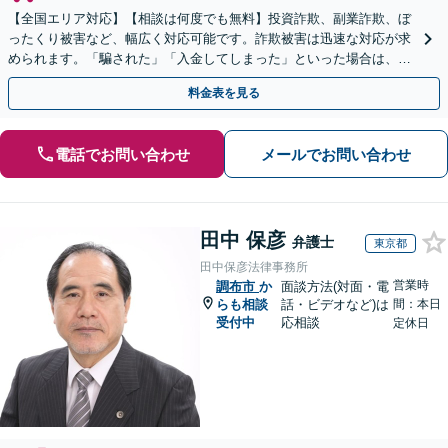
【全国エリア対応】【相談は何度でも無料】投資詐欺、副業詐欺、ぼ
ったくり被害など、幅広く対応可能です。詐欺被害は迅速な対応が求
められます。「騙された」「入金してしまった」といった場合は、お
早めにご相談ください。【電話・メール・WEB相談可】
料金表を見る
電話でお問い合わせ
メールでお問い合わせ
田中 保彦
弁護士
東京都
田中保彦法律事務所
営業時
調布市
か
面談方法(対面・電
らも相談
話・ビデオなど)は
間：本日
受付中
応相談
定休日