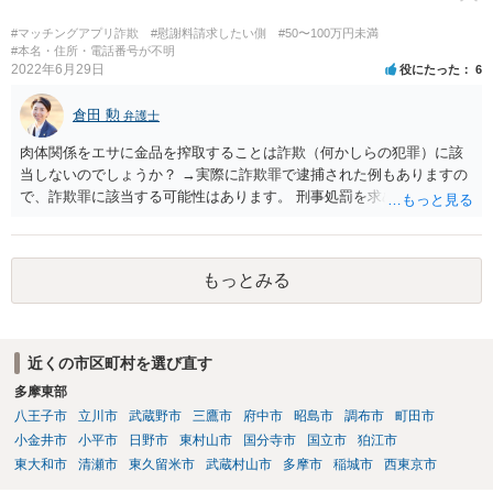
#マッチングアプリ詐欺
#慰謝料請求したい側
#50〜100万円未満
#本名・住所・電話番号が不明
2022年6月29日
役にたった
6
倉田 勲
弁護士
肉体関係をエサに金品を搾取することは詐欺（何かしらの犯罪）に該
当しないのでしょうか？ →実際に詐欺罪で逮捕された例もありますの
で、詐欺罪に該当する可能性はあります。 刑事処罰を求めたいという
ことでしたら警察署でご相談ください。
もっとみる
近くの市区町村を選び直す
多摩東部
八王子市
立川市
武蔵野市
三鷹市
府中市
昭島市
調布市
町田市
小金井市
小平市
日野市
東村山市
国分寺市
国立市
狛江市
東大和市
清瀬市
東久留米市
武蔵村山市
多摩市
稲城市
西東京市