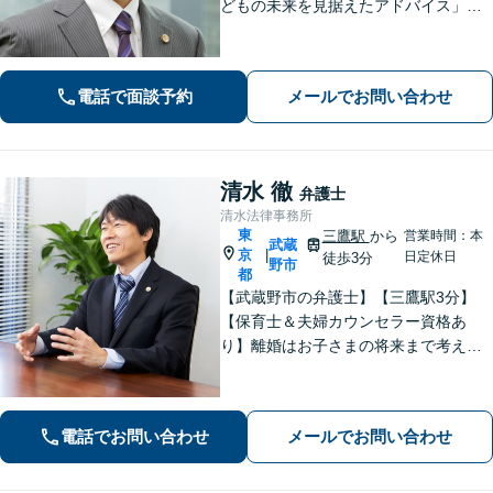
どもの未来を見据えたアドバイス」
【子連れ相談可】【労働関係の書籍・
論文の執筆実績】企業の労働紛争、ハ
ラスメント対策措置をレクチャー。過
電話で面談予約
メールでお問い合わせ
労死・過労自殺などの問題にも精通
【府中駅3分】
清水 徹
弁護士
清水法律事務所
東
三鷹駅
から
営業時間：本
武蔵
京
|
日定休日
徒歩3分
野市
都
【武蔵野市の弁護士】【三鷹駅3分】
【保育士＆夫婦カウンセラー資格あ
り】離婚はお子さまの将来まで考えた
アドバイス！「不動産借主の方：立
退・立退料の増額交渉」「NPOの顧問
も引き受けております」【平日夜間相
電話でお問い合わせ
メールでお問い合わせ
談可】