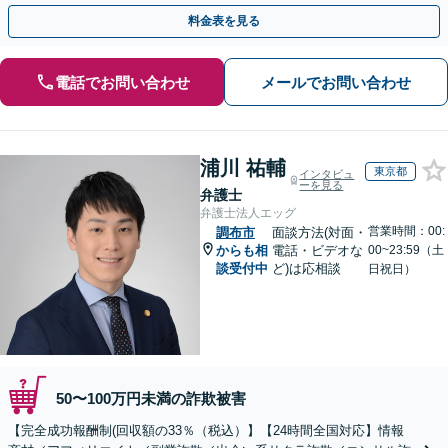
駅1分】※結婚詐欺・ロマンス詐欺に関するご相談はお断り
料金表を見る
電話でお問い合わせ
メールでお問い合わせ
浦川 祐輔
東京都
インタビュ
ーを見る
弁護士
弁護士法人エッグ
営業時間：00:
調布市
面談方法(対面・
からも相
電話・ビデオな
00~23:59（土
談受付中
ど)は応相談
日祝日）
50〜100万円未満の詐欺被害
【完全成功報酬制(回収額の33％（税込）】【24時間全国対応】情報