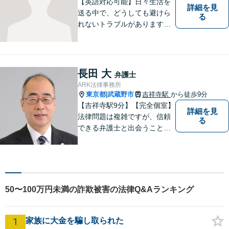
【英語対応可能】日々生活を
詳細を見
送る中で、どうしても避けら
る
れないトラブルがあります。
相談の中で皆様のお話をお聞
きし、法律家がお役に立てる
かどうかを一緒に考えていき
ます。 まずはお気軽にご相談
長田 大
弁護士
ください。
ARK法律事務所
東京都
武蔵野市
吉祥寺駅
から徒歩9分
|
【吉祥寺駅9分】【完全個室】
詳細を見
法律問題は複雑ですが、信頼
る
できる弁護士と出会うことで
解決への道が開けます。 関係
があるか分からないことで
も、ためらわずにご相談くだ
さい。一緒に最善の解決策を
見つけましょう。【迅速な対
50〜100万円未満の詐欺被害の法律Q&Aランキング
応】
1
家族に大金を騙し取られた