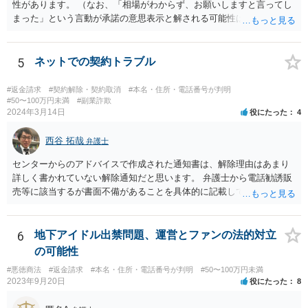
性があります。 （なお、「相場がわからず、お願いしますと言ってし
まった」という言動が承諾の意思表示と解される可能性はあります
が、口頭に過ぎない場合には、承諾の意思表示にはあたらないと争え
る余地があるかもしれません）。 いずれにしても、相手会社の実在
等に不安を感じるのであれば、相手方とのやりとりを一旦保留とし
5
ネットでの契約トラブル
て、見積書等の相手方の表示（名称、代表者名、住所等）を手がかり
に、法務局で商業•法人登記の登記事項証明書の入手を試みてみる方法
#返金請求
#契約解除・契約取消
#本名・住所・電話番号が判明
も考えられます（相手の会社が実在する会社なのか、やりとりしてい
#50〜100万円未満
#副業詐欺
2024年3月14日
役にたった
4
る相手が代表権限を有しているのか等について、登記登録の有無や登
録内容を確かめることができます）。 【参考】法務局サイト https://w
西谷 拓哉
ww.moj.go.jp/MINJI/houjintouki.html
弁護士
センターからのアドバイスで作成された通知書は、解除理由はあまり
詳しく書かれていない解除通知だと思います。 弁護士から電話勧誘販
売等に該当するが書面不備があることを具体的に記載して返金を求め
る通知書を送付することで、返金交渉が進展する場合があります。 弁
護士から通知書をおくっても返事がない、低い金額しか返金を提案し
てこない場合、裁判所に提訴することを検討する必要があります。 セ
6
地下アイドル出禁問題、運営とファンの法的対立
ンターの方で、消費者事件を取り扱っている弁護士の紹介を受けられ
の可能性
ないか一度確認してみてください。
#悪徳商法
#返金請求
#本名・住所・電話番号が判明
#50〜100万円未満
2023年9月20日
役にたった
8