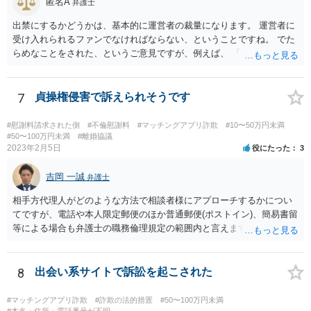
匿名A
弁護士
出禁にするかどうかは、基本的に運営者の裁量になります。 運営者に
受け入れられるファンでなければならない、ということですね。 でた
らめなことをされた、というご意見ですが、例えば、 「サービスを購
入したのに、サービスが受けられなくて、返金もされない。」 といっ
た事情があったのでしょうか。 公表するにしても、見る人に受け入れ
られる内容のものでなければなりません。 そうでなければ、逆に、あ
7
貞操権侵害で訴えられそうです
なたが、民事上又は刑事上の責任を負う恐れがあります。 重々ご注意
なさいますよう。
#慰謝料請求された側
#不倫慰謝料
#マッチングアプリ詐欺
#10〜50万円未満
#50〜100万円未満
#離婚協議
2023年2月5日
役にたった
3
吉岡 一誠
弁護士
相手方代理人がどのような方法で相談者様にアプローチするかについ
てですが、電話や本人限定郵便のほか普通郵便(ポストイン)、簡易書留
等による場合も弁護士の職務倫理規定の範囲内と言えますので、必ず
しも本人限定郵便により送られてくるとは限りません。 なお、相手方
が弁護士に依頼するより前に、先んじて相談者様が弁護士に依頼をす
る場合、相手方代理人は相談者様の代理人弁護士を飛び越えて相談者
8
出会い系サイトで訴訟を起こされた
様の自宅に書面を郵送することが職務倫理上許されなくなる(懲戒処分
の対象になり得る)ため、家族にバレてしまうことを回避したいという
#マッチングアプリ詐欺
#詐欺の法的措置
#50〜100万円未満
#本名・住所・電話番号が不明