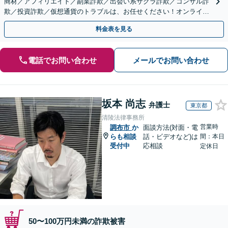
商材／アフィリエイト／副業詐欺／出会い系サクラ詐欺／コンサル詐
欺／投資詐欺／仮想通貨のトラブルは、お任せください！オンライン
のみで解決も可能！
料金表を見る
電話でお問い合わせ
メールでお問い合わせ
坂本 尚志
弁護士
東京都
清陵法律事務所
営業時
調布市
か
面談方法(対面・電
らも相談
話・ビデオなど)は
間：本日
受付中
応相談
定休日
50〜100万円未満の詐欺被害