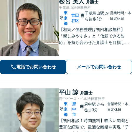
松宮 英人
弁護士
千歳烏山法律事務所
東
千歳烏山駅
か
営業時間：本
世田
京
|
日定休日
ら徒歩2分
谷区
都
【相続／債務整理は初回相談無料】
「親しみやすさ」と「信頼できる対
応」を持ち合わせた弁護士を目指して
【相続問題】依頼者様の言葉に耳を傾
け、お気持ちを尊重することを心掛け
ております【借金問題】迅速な対応で
電話でお問い合わせ
メールでお問い合わせ
人生の再出発をサポートします【千歳
烏山駅2分】
平山 諒
弁護士
府中ピース・ベル法律事務所
東
府
府中駅
から
営業時間：本
京
中
|
日定休日
徒歩3分
都
市
【初回相談１時間無料】幅広い知識と
豊富な経験で、最適な離婚を実現「子