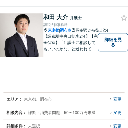
どお気軽にご相談ください。
和田 大介
弁護士
調和法律事務所
東京都
調布市
調布駅
から徒歩2分
|
【調布駅中央口徒歩2分】【完
詳細を見
全個室】「弁護士に相談して
る
もいいのかな」と迷われてい
る方は私にご相談ください。
ご依頼者様のお話を丁寧に聞
き、的確なアドバイスで「不
安」を「安心」に変えられる
よう尽力いたします。
エリア
東京都、調布市
変更
相談内容
詐欺・消費者問題、50〜100万円未満
変更
詳細条件
未選択
変更