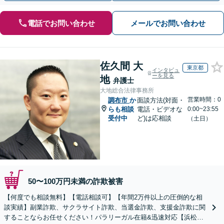
電話でお問い合わせ
メールでお問い合わせ
佐久間 大
東京都
インタビュ
ーを見る
地
弁護士
大地総合法律事務所
営業時間：0
調布市
か
面談方法(対面・
らも相談
電話・ビデオな
0:00~23:55
受付中
ど)は応相談
（土日）
50〜100万円未満の詐欺被害
【何度でも相談無料】【電話相談可】【年間2万件以上の圧倒的な相
談実績】副業詐欺、サクラサイト詐欺、当選金詐欺、支援金詐欺に関
することならお任せください！パラリーガル在籍&迅速対応【浜松町