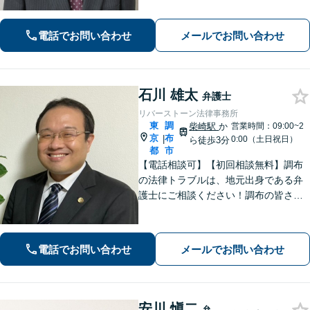
動産処理もお任せください【離婚問
題】熟年離婚や離婚を検討中の方もお
電話でお問い合わせ
メールでお問い合わせ
気軽にご相談ください【調布駅4分】
石川 雄太
弁護士
リバーストーン法律事務所
東
調
柴崎駅
か
営業時間：09:00~2
京
布
|
0:00（土日祝日）
ら徒歩3分
都
市
【電話相談可】【初回相談無料】調布
の法律トラブルは、地元出身である弁
護士にご相談ください！調布の皆さま
から愛される弁護士になれるよう、
日々精進いたします。どんな些細なこ
とでも大丈夫ですので、まずはご相談
電話でお問い合わせ
メールでお問い合わせ
ください【柴崎駅3分】【出張相談も
可】
安川 愼二