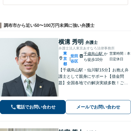
調布市から近い50〜100万円未満に強い弁護士
横溝 秀明
弁護士
弁護士法人東京あすなろ法律事務所
東
千歳烏山駅
か
営業時間：本
世田
京
|
日定休日
ら徒歩10分
谷区
都
【千歳烏山駅・仙川駅15分】お抱え弁
護士として親身にサポート【借金問
題】全国各地での解決実績多数！ご相
談は何度でも無料で、迅速かつ的確な
対応で満足度の高い解決を目指します
【相続・遺言】協議・調停・裁判に幅
電話でお問い合わせ
メールでお問い合わせ
広く対応【分割払い対応】【電話相談
OK】