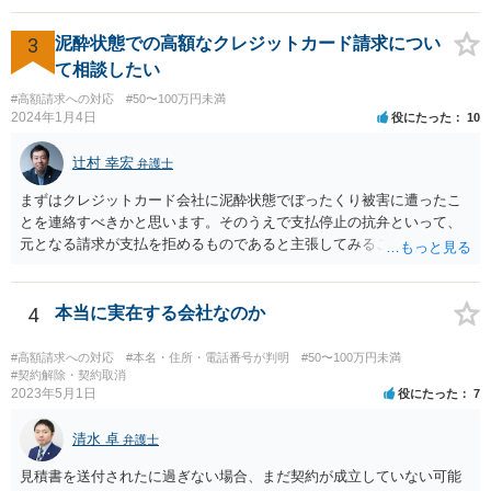
3
泥酔状態での高額なクレジットカード請求につい
て相談したい
#高額請求への対応
#50〜100万円未満
2024年1月4日
役にたった
10
辻村 幸宏
弁護士
まずはクレジットカード会社に泥酔状態でぼったくり被害に遭ったこ
とを連絡すべきかと思います。そのうえで支払停止の抗弁といって、
元となる請求が支払を拒めるものであると主張してみることになるか
と思います。 なお、このような事例もありますが、救済されるのはな
かなかシビアかもしれません。 https://zenso.or.jp/wp-content/uploads/
JACAS173%e5%88%a4%e4%be%8b%e7%b4%b9%e4%bb%8b.pdf
4
本当に実在する会社なのか
#高額請求への対応
#本名・住所・電話番号が判明
#50〜100万円未満
#契約解除・契約取消
2023年5月1日
役にたった
7
清水 卓
弁護士
見積書を送付されたに過ぎない場合、まだ契約が成立していない可能