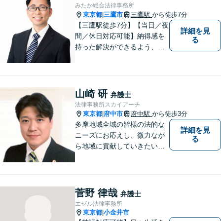
【電話相談可】
みたか総合法律事務所
東京都
三鷹市
三鷹駅
から徒歩7分
|
【三鷹駅徒歩7分】【当日／夜
詳細を見
間／休日対応可能】納得感を
る
持った解決ができるよう、問
題解決というゴールだけでな
く過程も重要視してまいりま
す。一つひとつの案件に最大
限の努力を尽くしていきま
山崎 研
弁護士
す。【司法書士資格あり】
法律事務所スカイアーチ
【宅建士資格あり】【法テラ
東京都
府中市
府中駅
から徒歩3分
|
ス利用可能】
多摩地域全域の皆様の法的な
詳細を見
ニーズにお応えし、微力なが
る
ら地域に貢献していきたいと
考えています。
菅野 律哉
弁護士
エゼル法律事務所
東京都
小金井市
|