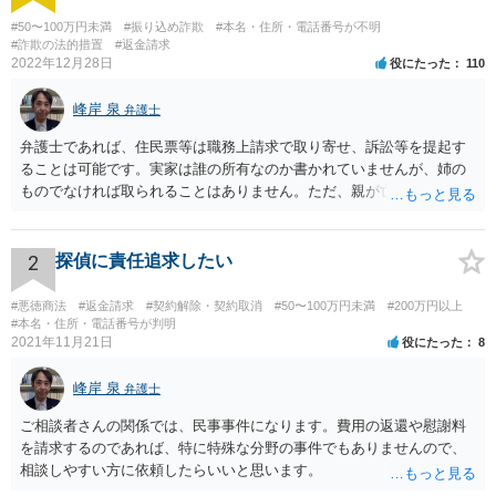
#50〜100万円未満
#振り込め詐欺
#本名・住所・電話番号が不明
#詐欺の法的措置
#返金請求
2022年12月28日
役にたった
110
峰岸 泉
弁護士
弁護士であれば、住民票等は職務上請求で取り寄せ、訴訟等を提起す
ることは可能です。実家は誰の所有なのか書かれていませんが、姉の
ものでなければ取られることはありません。ただ、親が亡くなって相
続手続未了の場合は問題が起きますので、早めに対応をとった方がい
いでしょう。
2
探偵に責任追求したい
#悪徳商法
#返金請求
#契約解除・契約取消
#50〜100万円未満
#200万円以上
#本名・住所・電話番号が判明
2021年11月21日
役にたった
8
峰岸 泉
弁護士
ご相談者さんの関係では、民事事件になります。費用の返還や慰謝料
を請求するのであれば、特に特殊な分野の事件でもありませんので、
相談しやすい方に依頼したらいいと思います。