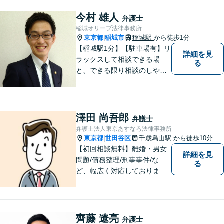
今村 雄人
弁護士
稲城オリーブ法律事務所
東京都
稲城市
稲城駅
から徒歩1分
|
【稲城駅1分】【駐車場有】リ
詳細を見
ラックスして相談できる場
る
と、できる限り相談のしやす
い雰囲気作りを心がけており
ますので、手遅れになる前
に、まずは気兼ねなくご相談
ください。 ご相談・ご依頼い
澤田 尚吾郎
弁護士
ただいた際には、精一杯サポ
弁護士法人東京あすなろ法律事務所
ートいたします。
東京都
世田谷区
千歳烏山駅
から徒歩10分
|
【初回相談無料】離婚・男女
詳細を見
問題/債務整理/刑事事件/な
る
ど、幅広く対応しておりま
す。お困りごとは、すぐにご
相談ください！依頼者さまの
意向を汲み取り、希望を尊重
した弁護活動を行います。
齊藤 遼亮
弁護士