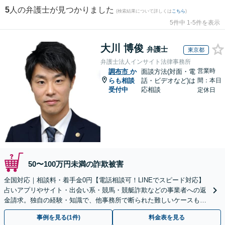
5
人の弁護士が見つかりました
(検索結果について詳しくは
こちら
)
5件中 1-5件を表示
大川 博俊
弁護士
東京都
弁護士法人インサイト法律事務所
営業時
調布市
か
面談方法(対面・電
らも相談
話・ビデオなど)は
間：本日
受付中
応相談
定休日
50〜100万円未満の詐欺被害
全国対応｜相談料・着手金0円【電話相談可！LINEでスピード対応】
占いアプリやサイト・出会い系・競馬・競艇詐欺などの事業者への返
金請求。独自の経験・知識で、他事務所で断られた難しいケースも解
決に導いた実績あり。まずはお気軽にご相談ください
事例を見る(1件)
料金表を見る