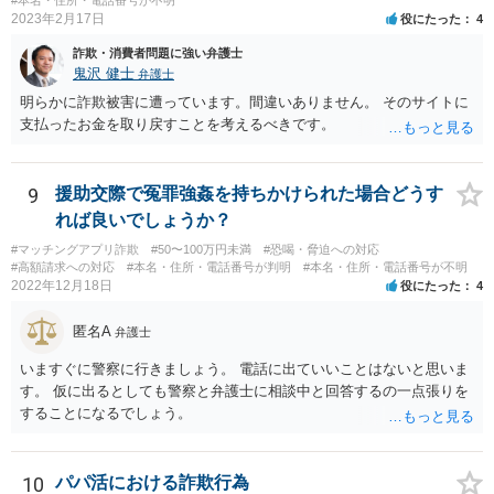
ご意向であれば、早めに弁護士に依頼をするというのも一つかと思い
2023年2月17日
役にたった
4
ます(もちろん、このまま何事もなく終結する可能性もあるでしょうか
ら、藪蛇になるリスクもあるところではありますが)。 相手方がある話
詐欺・消費者問題に強い弁護士
ではあるので、最終的な和解の見通しは何とも言えませんが、弁護士
鬼沢 健士
弁護士
に依頼することで低額での和解に至れるということもあるでしょう。
明らかに詐欺被害に遭っています。間違いありません。 そのサイトに
支払ったお金を取り戻すことを考えるべきです。
9
援助交際で冤罪強姦を持ちかけられた場合どうす
れば良いでしょうか？
#マッチングアプリ詐欺
#50〜100万円未満
#恐喝・脅迫への対応
#高額請求への対応
#本名・住所・電話番号が判明
#本名・住所・電話番号が不明
2022年12月18日
役にたった
4
匿名A
弁護士
いますぐに警察に行きましょう。 電話に出ていいことはないと思いま
す。 仮に出るとしても警察と弁護士に相談中と回答するの一点張りを
することになるでしょう。
10
パパ活における詐欺行為