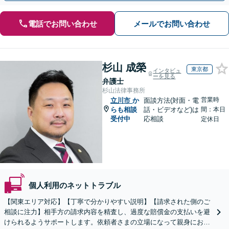
電話でお問い合わせ
メールでお問い合わせ
杉山 成榮
東京都
インタビュ
ーを見る
弁護士
杉山法律事務所
営業時
立川市
か
面談方法(対面・電
らも相談
話・ビデオなど)は
間：本日
受付中
応相談
定休日
個人利用のネットトラブル
【関東エリア対応】【丁寧で分かりやすい説明】【請求された側のご
相談に注力】相手方の請求内容を精査し、過度な賠償金の支払いを避
けられるようサポートします。依頼者さまの立場になって親身にお話