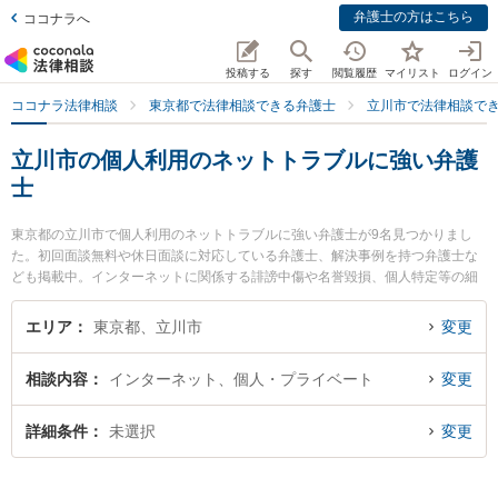
弁護士の方はこちら
ココナラへ
投稿する
探す
閲覧履歴
マイリスト
ログイン
ココナラ法律相談
東京都で法律相談できる弁護士
立川市で法律相談で
立川市の個人利用のネットトラブルに強い弁護
士
東京都の立川市で個人利用のネットトラブルに強い弁護士が9名見つかりまし
た。初回面談無料や休日面談に対応している弁護士、解決事例を持つ弁護士な
ども掲載中。インターネットに関係する誹謗中傷や名誉毀損、個人特定等の細
かな分野での絞り込み検索もでき便利です。特に大澤法律事務所の大澤 一雄弁
護士やあけぼの綜合法律事務所の藍原 義章弁護士、もえぎ法律事務所の草皆 楓
エリア
東京都、立川市
変更
弁護士のプロフィール情報や弁護士費用、強みなどが注目されています。『立
川市で土日や夜間に発生した個人利用のネットトラブルのトラブルを今すぐに
相談内容
インターネット、個人・プライベート
変更
弁護士に相談したい』『個人利用のネットトラブルのトラブル解決の実績豊富
な近くの弁護士を検索したい』『初回相談無料で個人利用のネットトラブルを
法律相談できる立川市内の弁護士に相談予約したい』などでお困りの相談者さ
詳細条件
未選択
変更
んにおすすめです。