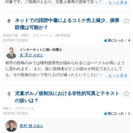
印象です。ご指摘のとおり、文脈上侮辱の意味で言っている点も加味
されていると思います。
8
ネットでの誹謗中傷によるコミケ売上減少、損害
賠償は可能か？
#誹謗中傷
#個人・プライベート
#名誉毀損
2026年7月30日
役にたった
4
インターネットに強い弁護士
泉 亮介
弁護士
相手の投稿のみでは権利侵害性が認められるにはハードルが高いよう
に思われます。 また、仮に投稿者がどこの誰かが特定できたとして
も、その投稿のせいで売り上げが減ったということについての証明は
相当程度難易度が高いでしょう。
9
児童ポルノ規制法における非性的写真とテキスト
の扱いは？
#個人・プライベート
2026年7月29日
役にたった
1
奥村 徹
弁護士