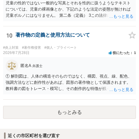
児童の性的ではない一般的な写真とそれを性的に扱うようなテキスト
については、児童の裸画像とか、下記のような法定の姿態が無ければ
児童ポルノにはなりません。 第二条（定義） 3この法律において「児
童ポルノ」とは、写真、電磁的記録（電子的方式、磁気的方式その他
人の知覚によっては認識することができない方式で作られる記録であ
って、電子計算機による情報処理の用に供されるものをいう。以下同
10
著作物の定義と使用方法について
じ。）に係る記録媒体その他の物であって、次の各号のいずれかに掲
げる児童の姿態を視覚により認識することができる方法により描写し
#炎上対策
#著作権侵害
#個人・プライベート
たものをいう。 一 児童を相手方とする又は児童による性交又は性交
2026年7月28日
役にたった
1
類似行為に係る児童の姿態 二 他人が児童の性器等を触る行為又は児
童が他人の性器等を触る行為に係る児童の姿態であって性欲を興奮さ
匿名A
弁護士
せ又は刺激するもの 三 衣服の全部又は一部を着けない児童の姿態で
① 解剖図は、人体の構造そのものではなく、構図、視点、線、配色、
あって、殊更に児童の性的な部位（性器等若しくはその周辺部、臀で
強調方法などに創作性があれば、図形の著作物として保護されます。
ん部又は胸部をいう。）が露出され又は強調されているものであり、
教科書の図をトレース・模写し、その創作的な特徴が残っていれば、
かつ、性欲を興奮させ又は刺激するもの
完全一致でなくても複製・翻案に当たる可能性があります。非営利で
も、SNSへの公開は私的使用には当たりません。 ② 出典を記載するだ
けでは、適法な引用にはなりません。自分の説明や批評が主で、図が
もっとみる
その説明に必要な従たる資料であること、引用部分が明確に区別さ
れ、必要な範囲に限られていることなどが必要です。勉強ノートの教
材として図そのものを中心的に掲載する場合、引用と認められにくい
でしょう。 文章についても、単に所々表現を変えただけで適法になる
近くの市区町村を選び直す
とは限りません。医学上の事実を理解したうえで、ご自身の表現と構