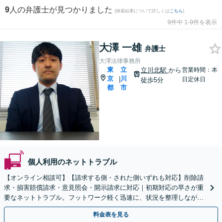
9
人の弁護士が見つかりました
(検索結果について詳しくは
こちら
)
9件中 1-9件を表示
大澤 一雄
弁護士
大澤法律事務所
東
立
立川北駅
から
営業時間：本
京
川
|
日定休日
徒歩5分
都
市
個人利用のネットトラブル
【オンライン相談可】【請求する側・された側いずれも対応】削除請
求・損害賠償請求・意見照会・開示請求に対応｜初期対応の早さが重
要なネットトラブル。フットワーク軽く迅速に、状況を整理しながら
解決に向けた対応をサポートします【電話・Ｗｅｂ相談可】
料金表を見る