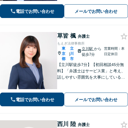
面談の際には、相談内容とアドバイス
をレジュメにしてご提供します。離婚
電話でお問い合わせ
メールでお問い合わせ
問題、不動産・住まい、借金、労働雇
用、企業法務など
草皆 楓
弁護士
もえぎ法律事務所
東
立
立川駅
から
営業時間：本
京
川
|
日定休日
徒歩7分
都
市
【立川駅徒歩7分】【初回相談45分無
料】「弁護士はサービス業」と考え、
話しやすい雰囲気を大事にしている事
務所です。ご相談者様のお悩みをじっ
くり伺い、その気持ちに寄り添うこと
を心がけています【離婚・男女問題／
電話でお問い合わせ
メールでお問い合わせ
相続・遺言／交通事故】
西川 陸
弁護士