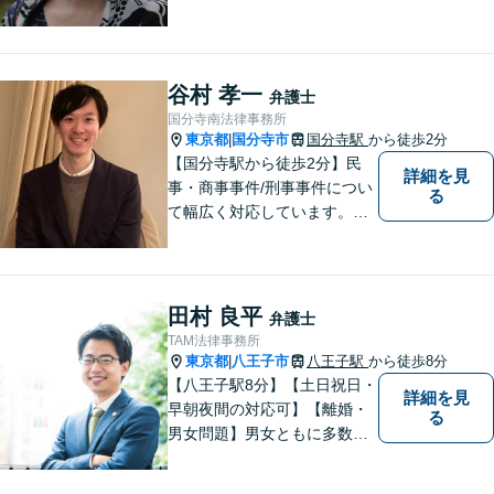
モットーにしています。頼も
しいパートナーとして共に解
決策を模索いたします！ぜひ
お気軽にご相談ください。
谷村 孝一
弁護士
【育休後アドバイザー／フェ
国分寺南法律事務所
ファシリテーター資格保有】
東京都
国分寺市
国分寺駅
から徒歩2分
|
【国分寺駅から徒歩2分】民
詳細を見
事・商事事件/刑事事件につい
る
て幅広く対応しています。ま
ずはお気軽にご相談くださ
い。
田村 良平
弁護士
TAM法律事務所
東京都
八王子市
八王子駅
から徒歩8分
|
【八王子駅8分】【土日祝日・
詳細を見
早朝夜間の対応可】【離婚・
る
男女問題】男女ともに多数実
績アリ。親権、財産分与～養
育費まで幅広く対応【交通事