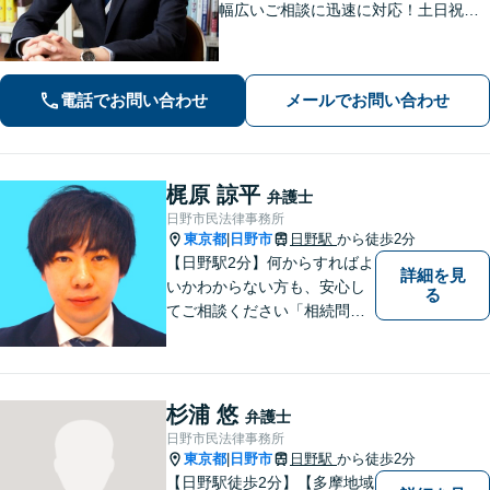
幅広いご相談に迅速に対応！土日祝夜
間も対応◎1人1人に最適な解決方法を
ご提案します。まずはお気軽にご相談
ください！【初回相談無料】
電話でお問い合わせ
メールでお問い合わせ
梶原 諒平
弁護士
日野市民法律事務所
東京都
日野市
日野駅
から徒歩2分
|
【日野駅2分】何からすればよ
詳細を見
いかわからない方も、安心し
る
てご相談ください「相続問
題：不動産相続、株式の相
続、遺留分侵害額請求、遺言
書作成など」「インターネッ
ト：誹謗中傷の削除、発信者
杉浦 悠
弁護士
情報開示請求、名誉毀損によ
日野市民法律事務所
る損害賠償、企業や飲食店の
東京都
日野市
日野駅
から徒歩2分
|
風評被害対策など」
【日野駅徒歩2分】【多摩地域