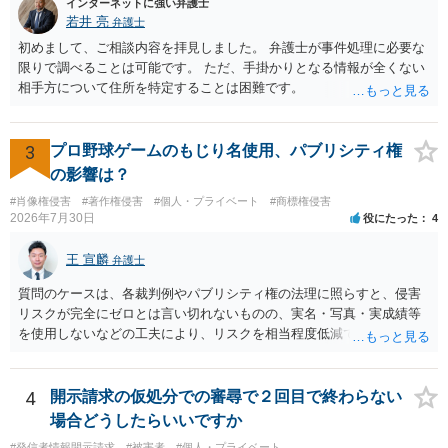
インターネットに強い弁護士
若井 亮
弁護士
初めまして、ご相談内容を拝見しました。 弁護士が事件処理に必要な
限りで調べることは可能です。 ただ、手掛かりとなる情報が全くない
相手方について住所を特定することは困難です。
3
プロ野球ゲームのもじり名使用、パブリシティ権
の影響は？
#肖像権侵害
#著作権侵害
#個人・プライベート
#商標権侵害
2026年7月30日
役にたった
4
王 宣麟
弁護士
質問のケースは、各裁判例やパブリシティ権の法理に照らすと、侵害
リスクが完全にゼロとは言い切れないものの、実名・写真・実成績等
を使用しないなどの工夫により、リスクを相当程度低減できる設計に
なっているかと思います。 ただし、「野球ファンであれば元の選手を
推測できる」という点は、裁判で争われた場合に「専ら顧客吸引力の
利用を目的とする」と判断される余地を残すため、一定の注意が必要
4
開示請求の仮処分での審尋で２回目で終わらない
です。 また、広告収益の有無は、侵害判断に一定の影響を与える可能
場合どうしたらいいですか
性がありますが、決定的要因ではありません。 パブリシティ権侵害の
#発信者情報開示請求
#被害者
#個人・プライベート