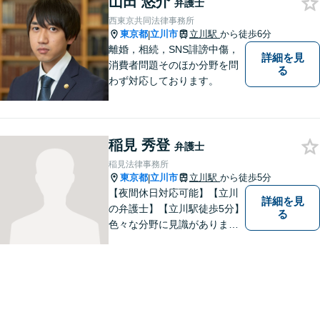
山田 悠介
弁護士
西東京共同法律事務所
東京都
立川市
立川駅
から徒歩6分
|
離婚，相続，SNS誹謗中傷，
詳細を見
消費者問題そのほか分野を問
る
わず対応しております。
稲見 秀登
弁護士
稲見法律事務所
東京都
立川市
立川駅
から徒歩5分
|
【夜間休日対応可能】【立川
詳細を見
の弁護士】【立川駅徒歩5分】
る
色々な分野に見識がありま
す。少しでもお悩みを抱えて
いる方は是非一度ご相談くだ
さい。