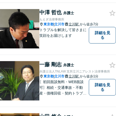
中澤 哲也
弁護士
もえぎ法律事務所
東京都
立川市
立川駅
から徒歩7分
|
トラブルを解決して皆さまに
詳細を見
笑顔をお届けします
る
一藤 剛志
弁護士
弁護士法人TNLAW 支所立川ニアレスト法律事務所
東京都
立川市
立川駅
から徒歩1分
|
〖初回面談無料・WEB面談
詳細を見
可〗相続・交通事故・不動
る
産・債権回収・契約トラブル
に対応。事業と暮らしを守る
ため、早い段階から丁寧にサ
ポートします〖立川駅近く〗