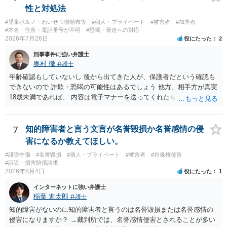
性と対処法
#児童ポルノ・わいせつ物頒布等
#個人・プライベート
#被害者
#加害者
#本名・住所・電話番号が不明
#恐喝・脅迫への対応
2026年7月26日
役にたった
2
刑事事件に強い弁護士
奥村 徹
弁護士
年齢確認もしていないし 後から出てきた人が、保護者だという確認も
できないので 詐欺・恐喝の可能性はあるでしょう 他方、相手方が真実
18歳未満であれば、 内容は電子マナーを送ってくれたら自慰行為など
の動画を要望通りに撮って送るよと言ったやりとりでした。 自分は動
画の尺は10分ほど、服を着たままで胸を触って欲しい、などの要望を
して、要求された金額(1000円程度)の電子マネーを送信してしまいま
7
知的障害者と言う文言が名誉毀損か名誉感情の侵
した。 そこから、撮影するまで暇なので顔の雰囲気の写真を交換して
害になるか教えてほしい。
欲しい、住んでいる都道府県と区を教えてと言われたので教えたりと
#誹謗中傷
#名誉毀損
#個人・プライベート
#被害者
#肖像権侵害
言ったやり取りをしていました。 というやりとりは、青少年条例違反
#訴訟・損害賠償請求
（わいせつ行為）の疑いがあります。18歳未満と知らなくても処罰可
2026年8月4日
役にたった
1
能です。
インターネットに強い弁護士
稲葉 進太郎
弁護士
知的障害がないのに知的障害者と言うのは名誉毀損または名誉感情の
侵害になりますか？ →裁判所では、名誉感情侵害とされることが多い