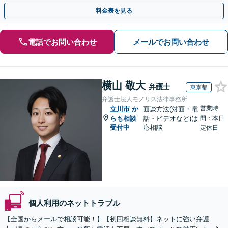
を伺いますので、ぜひご相談ください。【WEB面談可】
料金表を見る
電話でお問い合わせ
メールでお問い合わせ
横山 敬大
弁護士
東京都
弁護士法人モノリス法律事務所
営業時
立川市
か
面談方法(対面・電
らも相談
話・ビデオなど)は
間：本日
受付中
応相談
定休日
個人利用のネットトラブル
【全国からメールで相談可能！】【初回相談無料】ネットに強い弁護