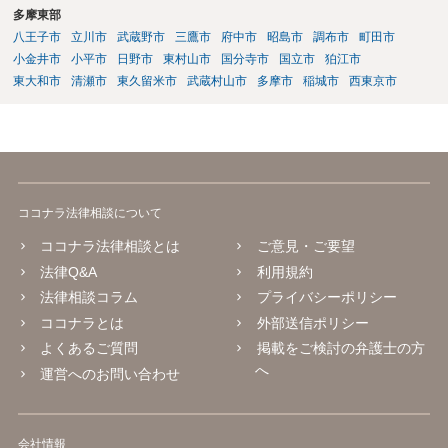
多摩東部
成でまとめる必要があります。 安全にSNSで公開するには、教科書の
図をトレース・模写した部分は掲載せず、人体の構造という事実を基
八王子市
立川市
武蔵野市
三鷹市
府中市
昭島市
調布市
町田市
に、自分で構図や表現を工夫して作図する方法が考えられます。ま
小金井市
小平市
日野市
東村山市
国分寺市
国立市
狛江市
た、改変・SNS掲載が認められたオープンライセンス素材を、利用条
東大和市
清瀬市
東久留米市
武蔵村山市
多摩市
稲城市
西東京市
件に従って使う方法もあります。トレースした図を残したい場合は、
自分だけの学習用にとどめるのが安全です。
ココナラ法律相談について
ココナラ法律相談とは
ご意見・ご要望
法律Q&A
利用規約
法律相談コラム
プライバシーポリシー
ココナラとは
外部送信ポリシー
よくあるご質問
掲載をご検討の弁護士の方
へ
運営へのお問い合わせ
会社情報