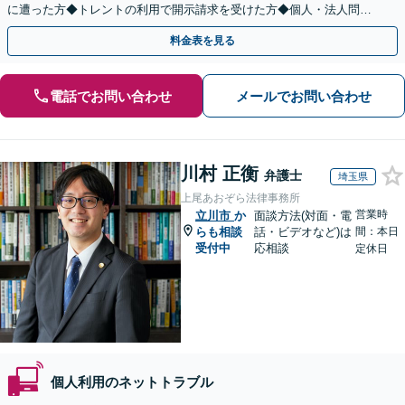
に遭った方◆トレントの利用で開示請求を受けた方◆個人・法人問わ
ず対応◎【来所不要／LINE相談可】
料金表を見る
電話でお問い合わせ
メールでお問い合わせ
川村 正衡
弁護士
埼玉県
上尾あおぞら法律事務所
営業時
立川市
か
面談方法(対面・電
らも相談
話・ビデオなど)は
間：本日
受付中
応相談
定休日
個人利用のネットトラブル