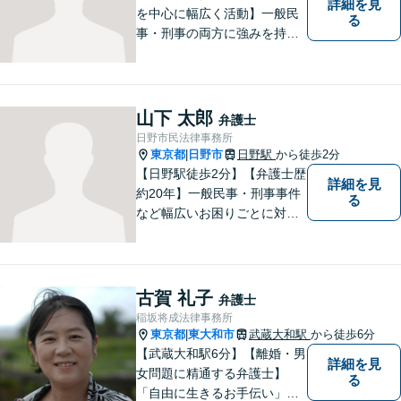
詳細を見
を中心に幅広く活動】一般民
る
事・刑事の両方に強みを持つ
弁護士。依頼者様1人1人に寄
り添って、最適な道へと導き
ます。法律問題は身近なもの
です。まずはお気軽にご相談
山下 太郎
弁護士
ください。【子連れ相談OK】
日野市民法律事務所
東京都
日野市
日野駅
から徒歩2分
|
【日野駅徒歩2分】【弁護士歴
詳細を見
約20年】一般民事・刑事事件
る
など幅広いお困りごとに対応
可能。建築紛争や原発事故な
どの複雑な問題にも積極的に
取り組んでおります。一つひ
とつの問題に真剣に向き合
古賀 礼子
弁護士
い、最善の解決を目指しま
稲坂将成法律事務所
す。
東京都
東大和市
武蔵大和駅
から徒歩6分
|
【武蔵大和駅6分】【離婚・男
詳細を見
女問題に精通する弁護士】
る
「自由に生きるお手伝い」を