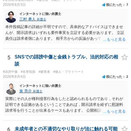
成否は、主に「専ら顧客吸引力の利用を目的とするか」という点で判
2026年8月3日
役にたった
7
断されます。広告収益があることは「商業的目的」を強く示す要素で
すが、それだけで直ちに侵害となるわけではありません。完全無償・
インターネットに強い弁護士
非営利であれば「表現の自由」「創作物」としての側面が強く評価さ
三村 勇人
弁護士
れる可能性があります。一方、広告収益がある場合は「商業利用」と
本件投稿記事の詳細が不明ですので、具体的なアドバイスはできませ
しての色彩が強まり、リスクが高まる可能性があります。 公開前に変
んが、開示請求はいずれも要件事実を立証する必要があります。 立証
更・確認しておく事項については、公開の場でアドバイスするにも限
責任は請求者側にあります。 相手方からの反論があっても、裁判官が
界があるかと思うので、資料等を持参の上、弁護士に相談されること
要件事実を満たしていると判断すれば、補充は求められません。 相手
も一つかと存じます。
方が口頭で反論したのは、仮処分は迅速性が要求されるためです。 書
面での反論となれば、より遅延する可能性がございます。 また、本件
5
SNSでの誹謗中傷と金銭トラブル、法的対応の相
はXのため、APのIPアドレスの保存期間の問題もございます。 開示請
談
求は法律知識が不可欠ですが、それだけでは足りず、実務を踏まえた
#誹謗中傷
#名誉毀損
#被害者
#個人・プライベート
方法を選択することが重要です。
2026年8月4日
役にたった
2
インターネットに強い弁護士
泉 亮介
弁護士
実際にその人が権利侵害行為をしたと認められるものであり，それが
証明できる証拠があるということであれば，開示請求を経ずに慰謝料
請求等を行うことが出来るケースもあります。 公開相談の場では回答
は難しいかと思われますので，お手持ちの証拠資料を持参の上弁護士
に個別に相談されると良いでしょう。
6
未成年者との不適切なやり取りが法に触れる可能