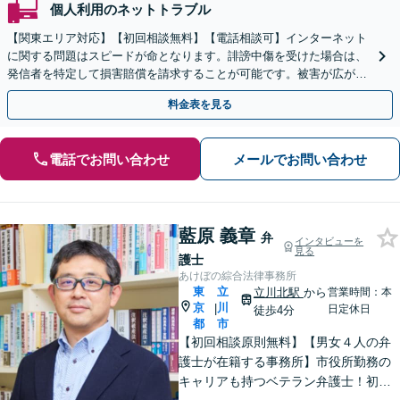
個人利用のネットトラブル
【関東エリア対応】【初回相談無料】【電話相談可】インターネット
に関する問題はスピードが命となります。誹謗中傷を受けた場合は、
発信者を特定して損害賠償を請求することが可能です。被害が広がる
前にご相談ください。【土曜・夜間対応】
料金表を見る
電話でお問い合わせ
メールでお問い合わせ
藍原 義章
弁
インタビューを
見る
護士
あけぼの綜合法律事務所
東
立
立川北駅
から
営業時間：本
京
川
|
日定休日
徒歩4分
都
市
【初回相談原則無料】【男女４人の弁
護士が在籍する事務所】市役所勤務の
キャリアも持つベテラン弁護士！初回