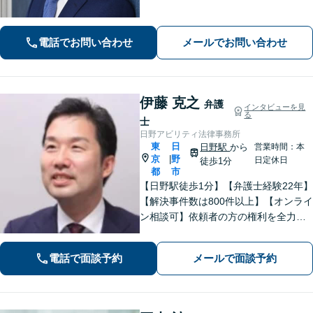
問題の実績も多数あり！依頼者様が最
大の利益を得られるよう、知見を活か
し問題に真摯に向き合います。【韓国
電話でお問い合わせ
メールでお問い合わせ
語OK】
伊藤 克之
弁護
インタビューを見
る
士
日野アビリティ法律事務所
東
日
日野駅
から
営業時間：本
京
野
|
日定休日
徒歩1分
都
市
【日野駅徒歩1分】【弁護士経験22年】
【解決事件数は800件以上】【オンライ
ン相談可】依頼者の方の権利を全力で
守ります。特に労働問題に注力してい
ます。しっかりと状況をお聞きしま
電話で面談予約
メールで面談予約
す。社会的に弱い立場にある方の味方
です。お早めにご相談ください。