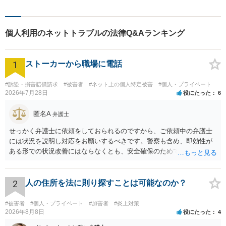
故】【相続】もお任せくださ
い。
個人利用のネットトラブルの法律Q&Aランキング
1
ストーカーから職場に電話
#訴訟・損害賠償請求
#被害者
#ネット上の個人特定被害
#個人・プライベート
2026年7月28日
役にたった
6
匿名A
弁護士
せっかく弁護士に依頼をしておられるのですから、ご依頼中の弁護士
には状況を説明し対応をお願いするべきです。警察も含め、即効性が
ある形での状況改善にはならなくとも、安全確保のためできることは
ある筈です。
2
人の住所を法に則り探すことは可能なのか？
#被害者
#個人・プライベート
#加害者
#炎上対策
2026年8月8日
役にたった
4