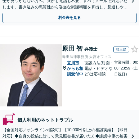
士が見つからない方へ。来所も電話も不要、すべてメールで対応いた
します。書き込みの悪質性から妥当な慰謝料額を算出し、見通しや費
用面のリスクも包み隠さずお伝えしサポートします。
料金表を見る
原田 智
弁護士
埼玉県
春田法律事務所 大宮オフィス
営業時間：00:
立川市
面談方法(対面・
からも相
電話・ビデオな
00~23:59（土
談受付中
ど)は応相談
日祝日）
個人利用のネットトラブル
【全国対応／オンライン相談可】【10,000件以上の相談実績】【即日
対応】◆自身の投稿に対して意見照会書が届いた方◆誹謗中傷の被害