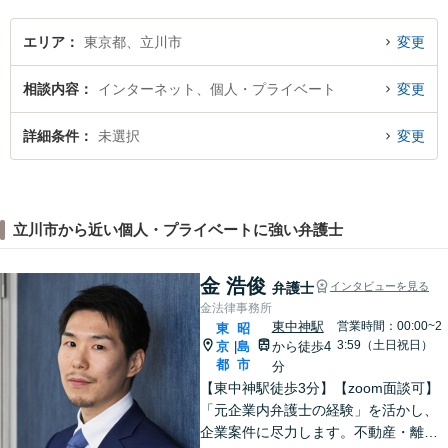
エリア
東京都、立川市
変更
相談内容
インターネット、個人・プライベート
変更
詳細条件
未選択
変更
立川市から近い個人・プライベートに強い弁護士
金 浩俊
弁護士
インタビューを見る
金法律事務所
東中神駅
営業時間：00:00~2
東
昭
3:59（土日祝日）
京
島
から徒歩4
|
都
市
分
【東中神駅徒歩3分】【zoom面談可】
「元企業内弁護士の経験」を活かし、
企業案件に尽力します。不動産・離婚