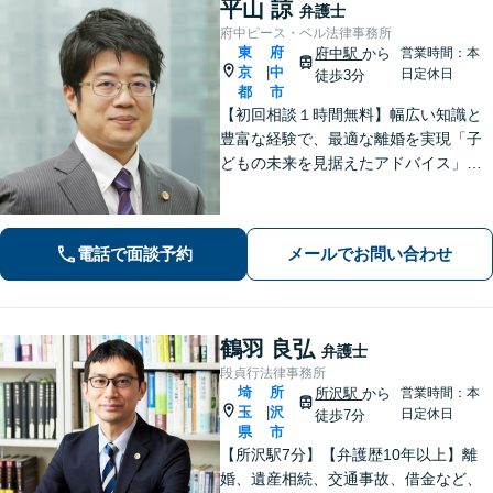
平山 諒
弁護士
府中ピース・ベル法律事務所
東
府
府中駅
から
営業時間：本
京
中
|
日定休日
徒歩3分
都
市
【初回相談１時間無料】幅広い知識と
豊富な経験で、最適な離婚を実現「子
どもの未来を見据えたアドバイス」
【子連れ相談可】【労働関係の書籍・
論文の執筆実績】企業の労働紛争、ハ
ラスメント対策措置をレクチャー。過
電話で面談予約
メールでお問い合わせ
労死・過労自殺などの問題にも精通
【府中駅3分】
鶴羽 良弘
弁護士
段貞行法律事務所
埼
所
所沢駅
から
営業時間：本
玉
沢
|
日定休日
徒歩7分
県
市
【所沢駅7分】【弁護歴10年以上】離
婚、遺産相続、交通事故、借金など、