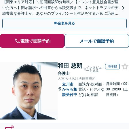
【関東エリア対応】＼初回面談30分無料／【トレント意見照会書が届
いた方へ】開示請求への回答から示談交渉まで、ネットトラブルの実
績豊富な弁護士が、あなたのプライバシーと生活を守るために迅速に
対応します【セミナー実績多数】【休日・夜間相談OK】
料金表を見る
電話で面談予約
メールで面談予約
和田 慈朗
埼玉県
インタビュ
ーを見る
弁護士
大宮ありあけ法律事務所
営業時間：09:
立川市
面談方法(対面・
からも相
電話・ビデオな
30~20:00（土
談受付中
ど)は応相談
日祝日）