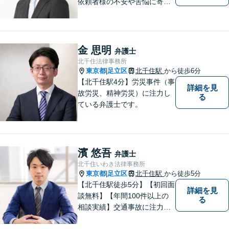
依頼者様の不安や苦悩に寄り
添いながら、納得の解決とな
るよう冷静かつ粘り強く交渉
します。離婚男女問題では問
題解決後の人生も見据えてサ
金 思明
弁護士
ポートします。
北千住法律事務所
東京都
足立区
北千住駅
から徒歩6分
|
【北千住駅4分】労災事件（事
詳細を見
故労災、精神労災）に注力し
る
ている弁護士です。
濱 悠吾
弁護士
北千住いわき法律事務所
東京都
足立区
北千住駅
から徒歩5分
|
【北千住駅徒歩5分】【初回面
詳細を見
談無料】【年間100件以上の
る
相談実績】交通事故に注力し
ています。事故に遭ったらす