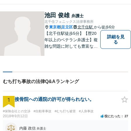
ぐにご連絡ください。相続事
件にも対応可能。【当日／夜
間／休日対応可能】新たな生
池田 俊雄
弁護士
活へと導けるよう、尽力しま
北千住フェニックス法律事務所
す。
東京都
足立区
北千住駅
から徒歩6分
|
【北千住駅徒歩5分】【歴20
詳細を見
年以上のベテラン弁護士】複
る
雑な問題に対しても豊富な経
験から実現性の高い提案が可
能です。都心で弁護士をお探
しであればお気軽にご相談く
ださい。依頼者様の声を大切
にし、適切に対処して参りま
むち打ち事故の法律Q&Aランキング
す。
1
接骨院への通院の許可が得られない。
#保険会社との交渉
#自動車事故
#むち打ち被害
#人身事故
2018年9月12日
役にたった
27
内藤 政信
弁護士