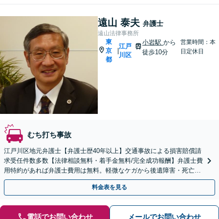
遠山 泰夫
弁護士
遠山法律事務所
東
小岩駅
から
営業時間：本
江戸
京
|
日定休日
徒歩10分
川区
都
むち打ち事故
江戸川区地元弁護士【弁護士歴40年以上】交通事故による損害賠償請
求受任件数多数【法律相談無料・着手金無料/完全成功報酬】弁護士費
用特約があれば弁護士費用は無料。軽微なケガから後遺障害・死亡事
故にも幅広く対応。示談前に賠償額をご確認下さい。
料金表を見る
電話でお問い合わせ
メールでお問い合わせ