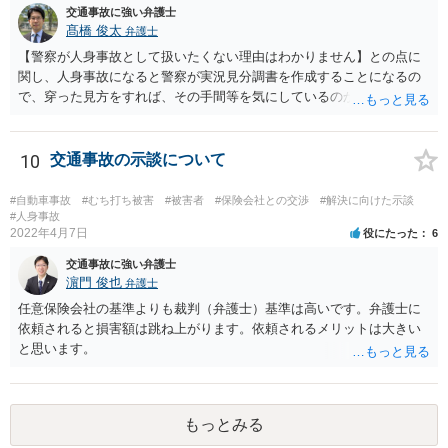
交通事故に強い弁護士
髙橋 俊太
弁護士
【警察が人身事故として扱いたくない理由はわかりません】との点に
関し、人身事故になると警察が実況見分調書を作成することになるの
で、穿った見方をすれば、その手間等を気にしているのかもしれませ
ん。 貴方がお怪我をされているということであれば、人身事故で処理
する方が適切だと思います。人身事故にしたからといって、相手方の
罪責等がそれだけで重くなるわけではありません。
10
交通事故の示談について
#自動車事故
#むち打ち被害
#被害者
#保険会社との交渉
#解決に向けた示談
#人身事故
2022年4月7日
役にたった
6
交通事故に強い弁護士
濵門 俊也
弁護士
任意保険会社の基準よりも裁判（弁護士）基準は高いです。弁護士に
依頼されると損害額は跳ね上がります。依頼されるメリットは大きい
と思います。
もっとみる