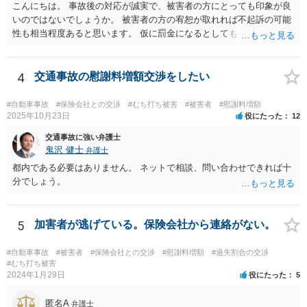
こんにちは。 事故後の対応が誠実で、被害者の方にとっても印象が良
いのではないでしょうか。 被害者の方の宥恕が取れれば不起訴の可能
性も相当程度あると思います。 仮に罰金になるとしても今回は略式の
可能性が高く、正式裁判での公判請求になる可能性は著しく低いでし
ょう。 参考になれば幸いです。
4
交通事故の慰謝料増額交渉をしたい
#自動車事故
#保険会社との交渉
#むち打ち被害
#被害者
#慰謝料増額
2025年10月23日
役にたった
12
交通事故に強い弁護士
鬼沢 健士
弁護士
都内である必要はありません。 ネットで相談、問い合わせできれば十
分でしょう。
5
加害者が逃げている。保険会社から連絡がない。
#自動車事故
#被害者
#保険会社との交渉
#慰謝料増額
#過失割合の交渉
#むち打ち被害
2024年1月29日
役にたった
5
匿名A
弁護士