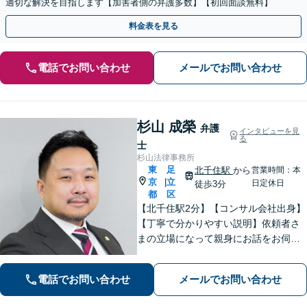
適切な解決を目指します【加害者側の弁護多数】【初回面談無料】
料金表を見る
電話でお問い合わせ
メールでお問い合わせ
杉山 成榮
弁護
インタビューを見
る
士
杉山法律事務所
東
足
北千住駅
から
営業時間：本
京
立
|
日定休日
徒歩3分
都
区
【北千住駅2分】【コンサル会社出身】
【丁寧で分かりやすい説明】依頼者さ
まの立場になって親身にお話をお伺い
します。話しやすい雰囲気作りを大切
にしておりますので、ささいなお悩み
電話でお問い合わせ
メールでお問い合わせ
でも遠慮なくお聞かせください。【電
話・WEB面談可】