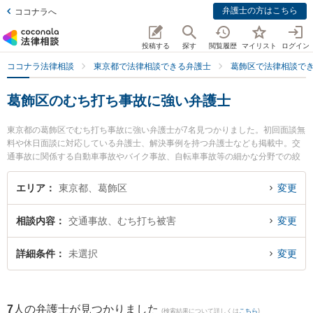
弁護士の方はこちら
ココナラへ
投稿する
探す
閲覧履歴
マイリスト
ログイン
ココナラ法律相談
東京都で法律相談できる弁護士
葛飾区で法律相談で
葛飾区のむち打ち事故に強い弁護士
東京都の葛飾区でむち打ち事故に強い弁護士が7名見つかりました。初回面談無
料や休日面談に対応している弁護士、解決事例を持つ弁護士なども掲載中。交
通事故に関係する自動車事故やバイク事故、自転車事故等の細かな分野での絞
り込み検索もでき便利です。特に葛飾総合法律事務所の高木 大門弁護士や葛飾
総合法律事務所の角 学弁護士、葛飾総合法律事務所の岡部 頌平弁護士のプロフ
エリア
東京都、葛飾区
変更
ィール情報や弁護士費用、強みなどが注目されています。『葛飾区で土日や夜
間に発生したむち打ち事故のトラブルを今すぐに弁護士に相談したい』『むち
相談内容
交通事故、むち打ち被害
変更
打ち事故のトラブル解決の実績豊富な近くの弁護士を検索したい』『初回相談
無料でむち打ち事故を法律相談できる葛飾区内の弁護士に相談予約したい』な
どでお困りの相談者さんにおすすめです。
詳細条件
未選択
変更
7
人の弁護士が見つかりました
(検索結果について詳しくは
こちら
)