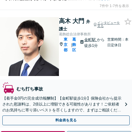
7件中 1-7件を表示
高木 大門
弁
インタビューを
見る
護士
葛飾総合法律事務所
東
葛
金町駅
から
営業時間：本
京
飾
|
日定休日
徒歩1分
都
区
むち打ち事故
【着手金0円の完全成功報酬制】【金町駅徒歩1分】保険会社から提示
された慰謝料は、2倍以上に増額できる可能性があります！ご依頼者
のお気持ちに寄り添いベストを尽くしますので、まずはご相談くださ
い【初回面談30分無料】【弁護士特約利用で実質0円】
料金表を見る