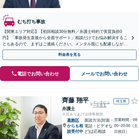
むち打ち事故
【関東エリア対応】【初回相談30分無料／弁護士特約で実質負担0
円】「事故発生直後から全面サポート」相談だけでお悩み解決するこ
ともあるので、まずはご連絡ください。メンタル面にも配慮しながら
懇切丁寧に対応いたします「死亡事故から軽傷事故まで」
料金表を見る
電話でお問い合わせ
メールでお問い合わせ
齊藤 翔平
埼玉県
インタビュ
ーを見る
弁護士
大宮ありあけ法律事務所
営業時間：09:
葛飾区
面談方法(対面・
からも相
電話・ビデオな
00~20:00（土
談受付中
ど)は応相談
日祝日）