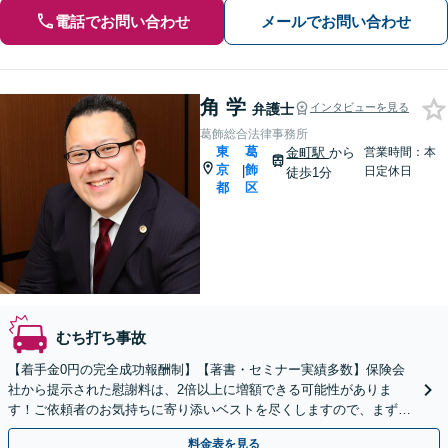
電話でお問い合わせ
メールでお問い合わせ
角 学
弁護士
インタビューを見る
葛飾総合法律事務所
東
葛
金町駅
から
営業時間：本
京
飾
|
日定休日
徒歩1分
都
区
むち打ち事故
【着手金0円の完全成功報酬制】【著書・セミナー実績多数】保険会
社から提示された慰謝料は、2倍以上に増額できる可能性がありま
す！ご依頼者のお気持ちに寄り添いベストを尽くしますので、まずは
ご相談ください【金町駅徒歩1分】【初回面談30分無料】
料金表を見る