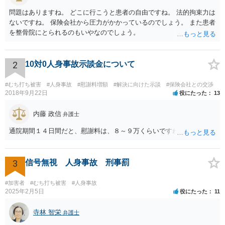
問題はありますね。 どこに行こうと患者の自由ですね。 法的拘束力は
ないですね。 保険会社から圧力がかかっているのでしょう。 また患者
を整骨院にとられるのもいやなのでしょう。
2
10対0人身事故示談金について
#むち打ち被害
#人身事故
#慰謝料増額
#解決に向けた示談
#保険会社との交渉
2018年9月22日
役にたった
13
内藤 政信
弁護士
通院期間１４日間だと、慰謝料は、８～９万くらいですね。
3
信号無視 人身事故 刑事罰
#加害者
#むち打ち被害
#人身事故
2025年2月5日
役にたった
11
寺林 智栄
弁護士