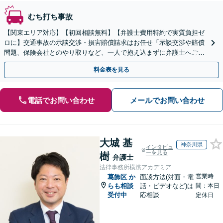
むち打ち事故
【関東エリア対応】【初回相談無料】【弁護士費用特約で実質負担ゼ
ロに】交通事故の示談交渉・損害賠償請求はお任せ「示談交渉や賠償
問題、保険会社とのやり取りなど、一人で抱え込まずに弁護士へご相
談を」豊富な経験を活かし、最善の対応方針をご提案
料金表を見る
電話でお問い合わせ
メールでお問い合わせ
大城 基
神奈川県
インタビュ
ーを見る
樹
弁護士
法律事務所横濱アカデミア
営業時
葛飾区
か
面談方法(対面・電
らも相談
話・ビデオなど)は
間：本日
受付中
応相談
定休日