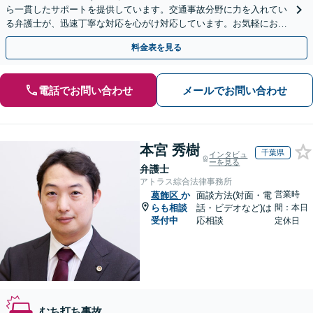
ら一貫したサポートを提供しています。交通事故分野に力を入れてい
る弁護士が、迅速丁寧な対応を心がけ対応しています。お気軽にお問
い合わせください。◤完全予約制・初回法律相談無料◢
料金表を見る
電話でお問い合わせ
メールでお問い合わせ
本宮 秀樹
千葉県
インタビュ
ーを見る
弁護士
アトラス綜合法律事務所
営業時
葛飾区
か
面談方法(対面・電
らも相談
話・ビデオなど)は
間：本日
受付中
応相談
定休日
むち打ち事故