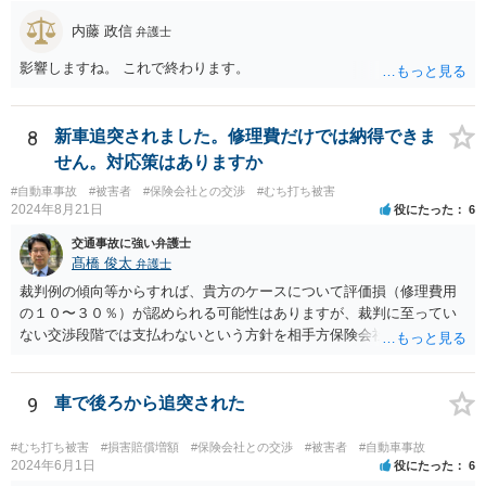
内藤 政信
弁護士
影響しますね。 これで終わります。
8
新車追突されました。修理費だけでは納得できま
せん。対応策はありますか
#自動車事故
#被害者
#保険会社との交渉
#むち打ち被害
2024年8月21日
役にたった
6
交通事故に強い弁護士
髙橋 俊太
弁護士
裁判例の傾向等からすれば、貴方のケースについて評価損（修理費用
の１０〜３０％）が認められる可能性はありますが、裁判に至ってい
ない交渉段階では支払わないという方針を相手方保険会社が貫く可能
性はあります。
9
車で後ろから追突された
#むち打ち被害
#損害賠償増額
#保険会社との交渉
#被害者
#自動車事故
2024年6月1日
役にたった
6