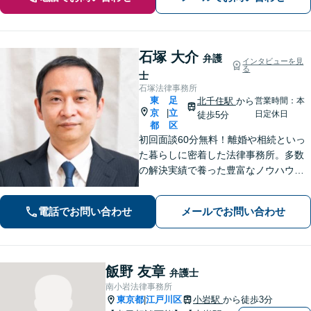
石塚 大介
弁護
インタビューを見
る
士
石塚法律事務所
東
足
北千住駅
から
営業時間：本
京
立
|
日定休日
徒歩5分
都
区
初回面談60分無料！離婚や相続といっ
た暮らしに密着した法律事務所。多数
の解決実績で養った豊富なノウハウを
活用し、一人一人に合わせた解決策を
ご提示します。悩みを抱え込まずお気
電話でお問い合わせ
メールでお問い合わせ
軽にご相談ください【カード利用可】
【北千住駅5分】
飯野 友章
弁護士
南小岩法律事務所
東京都
江戸川区
小岩駅
から徒歩3分
|