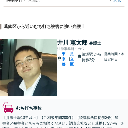
葛飾区から近いむち打ち被害に強い弁護士
井川 憲太郎
弁護士
法律事務所イガワ
東
足
綾瀬駅
から
営業時間：本
京
立
|
日定休日
徒歩2分
都
区
むち打ち事故
【弁護士歴10年以上】【ご相談年間200件】【綾瀬駅西口徒歩2分】加
害者／被害者どちらもご相談ください。調査会社などと連携しながら