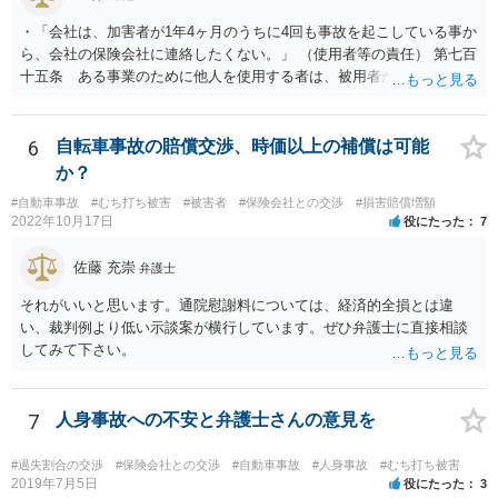
・「会社は、加害者が1年4ヶ月のうちに4回も事故を起こしている事か
ら、会社の保険会社に連絡したくない。」 （使用者等の責任） 第七百
十五条 ある事業のために他人を使用する者は、被用者がその事業の
執行について第三者に加えた損害を賠償する責任を負う。ただし、使
用者が被用者の選任及びその事業の監督について相当の注意をしたと
き、又は相当の注意をしても損害が生ずべきであったときは、この限
6
自転車事故の賠償交渉、時価以上の補償は可能
りでない。 会社側の言い分に付き合わず、会社側への請求をお考えな
か？
さったほうがよろしいかもしれません。加害ドライバーの任意保険が
#自動車事故
#むち打ち被害
#被害者
#保険会社との交渉
#損害賠償増額
本件に使えるか、使おうとするかが定かではありませんので。「1年4
2022年10月17日
役にたった
7
ヶ月のうちに4回も事故」の事実は、会社から加害ドライバーへの責任
転嫁のような発言ですが、上記ただし書との関連で言えば、会社側が
佐藤 充崇
弁護士
「相当の注意」をしていなかった証左でしょう。 今後の対応ですが、
事故証明書を速やかに取得すべきです。 病院で治療を受ける際、第三
それがいいと思います。通院慰謝料については、経済的全損とは違
者行為による傷病届を出す必要があります。 最終的にどこまで認めら
い、裁判例より低い示談案が横行しています。ぜひ弁護士に直接相談
れるかという問題はありますが、事故後に事故に関連した支出に関し
してみて下さい。
ては、領収書をもらい保存しておきましょう。
7
人身事故への不安と弁護士さんの意見を
#過失割合の交渉
#保険会社との交渉
#自動車事故
#人身事故
#むち打ち被害
2019年7月5日
役にたった
3