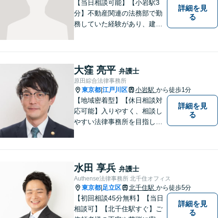
【当日相談可能】【小岩駅3
詳細を見
分】不動産関連の法務部で勤
る
務していた経験があり、建築
やリフォームに開ける瑕疵ト
ラブル、労働問題の対応経験
が多数あります。ご依頼者様
と一緒に考え、最適な解決策
大窪 亮平
弁護士
をご提案いたします。 どんな
原田綜合法律事務所
ことでもお気軽にご相談くだ
東京都
江戸川区
小岩駅
から徒歩1分
|
さい。
【地域密着型】【休日相談対
詳細を見
応可能】入りやすく、相談し
る
やすい法律事務所を目指して
います。離婚・男女問題／ 借
金・債務整理／交通事故／犯
罪・刑事事件など多数の分野
に対応可能。是非一度お気軽
水田 享兵
弁護士
にご相談ください。
Authense法律事務所 北千住オフィス
東京都
足立区
北千住駅
から徒歩5分
|
【初回相談45分無料】【当日
詳細を見
相談可】【北千住駅すぐ】ご
る