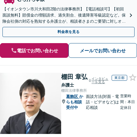
【イオンタウン市川大和田2階の法律事務所】【電話相談可】【初回
面談無料】賠償金の増額請求、過失割合、後遺障害等級認定など。保
険会社側の対応を熟知する弁護士が、相談者さまのご要望に対しオー
ダーメイドの解決策を提案します。
料金表を見る
電話でお問い合わせ
メールでお問い合わせ
棚田 章弘
東京都
インタビュ
ーを見る
弁護士
棚田法律事務所
営業時
葛飾区
か
面談方法(対面・電
らも相談
話・ビデオなど)は
間：本日
受付中
応相談
定休日