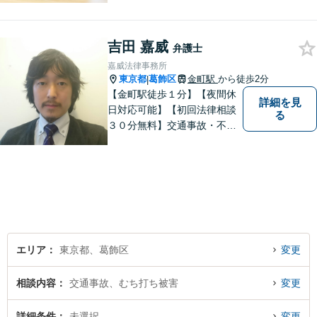
目指します。法律問題の解決
だけでなく、その先の暮らし
吉田 嘉威
や未来を見据えたサポートを
弁護士
大切にしています。【休日や
嘉威法律事務所
夜間相談も柔軟に対応】【WE
東京都
葛飾区
金町駅
から徒歩2分
|
B相談可】
【金町駅徒歩１分】【夜間休
詳細を見
日対応可能】【初回法律相談
る
３０分無料】交通事故・不動
産・事業者問題・借金でお困
りの方は是非一度ご相談くだ
さい。民事・企業法務の法律
事務所です。培ってきたスキ
ルを生かした弁護活動を行い
ます。
エリア
東京都、葛飾区
変更
相談内容
交通事故、むち打ち被害
変更
詳細条件
未選択
変更