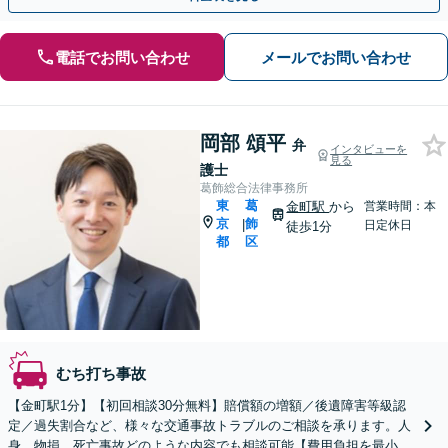
電話でお問い合わせ
メールでお問い合わせ
岡部 頌平
弁
インタビューを
見る
護士
葛飾総合法律事務所
東
葛
金町駅
から
営業時間：本
京
飾
|
日定休日
徒歩1分
都
区
むち打ち事故
【金町駅1分】【初回相談30分無料】賠償額の増額／後遺障害等級認
定／過失割合など、様々な交通事故トラブルのご相談を承ります。人
身、物損、死亡事故どのような内容でも相談可能【費用負担を最小限