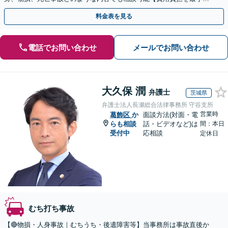
に】弁護士費用特約や成功報酬制でご依頼いただけます
料金表を見る
電話でお問い合わせ
メールでお問い合わせ
大久保 潤
弁護士
茨城県
弁護士法人長瀬総合法律事務所 守谷支所
営業時
葛飾区
か
面談方法(対面・電
らも相談
話・ビデオなど)は
間：本日
受付中
応相談
定休日
むち打ち事故
【🔴物損・人身事故｜むちうち・後遺障害等】当事務所は事故直後か