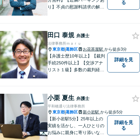
分無料】【近隣パーキングあ
る
り】不貞の慰謝料請求の解決
事例多数あり。財産分与や相
続、交通事故もご相談くださ
い。弁護士自身が最後まで寄
田口 泰規
り添い、解決へ向けて尽力し
弁護士
ます。
法律事務所ｍａｒｕ
東京都
葛飾区
お花茶屋駅
から徒歩3分
|
【弁護士歴10年以上】【裁判
詳細を見
手続250件以上】【交渉アナ
る
リスト１級】多数の裁判経験
を踏まえ、円満解決を目指し
ています。依頼者と充実した
コミュニケーションを行いま
小栗 夏生
す。＜離婚、相続、交通事
弁護士
故、企業法務、不動産等＞
平和橋通り法律事務所
【お花茶屋駅徒歩3分】
東京都
葛飾区
新小岩駅
から徒歩5分
|
【新小岩駅5分】25年以上の
詳細を見
実績を活かし、一人ひとりの
る
お悩みに親身に寄り添いなが
ら、納得できる解決を全力で