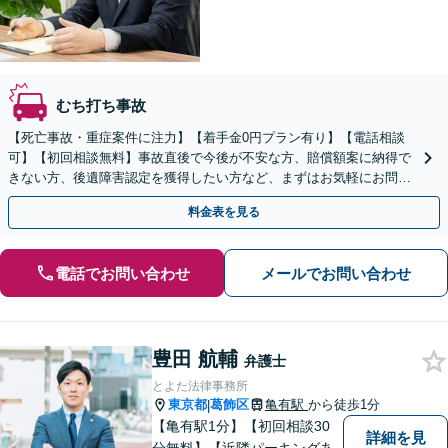
むち打ち事故
【死亡事故・重症案件に注力】【着手金0円プラン有り】【電話相談
可】【初回相談無料】事故直後で今後が不安な方、賠償額案に納得で
きない方、後遺障害認定を獲得したい方など、まずはお気軽にお問い
合わせください。
料金表を見る
電話でお問い合わせ
メールでお問い合わせ
豊田 航輔
弁護士
とよた法律事務所
東京都
葛飾区
亀有駅
から徒歩1分
|
【亀有駅1分】【初回相談30
詳細を見