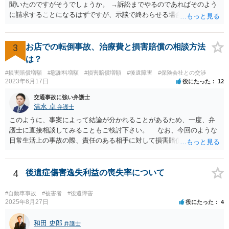
聞いたのですがそうでしょうか。 →訴訟までやるのであればそのよう
に請求することになるはずですが、示談で終わらせる場合には、そこ
は譲歩させられることが多いように思います。 LAC基準の弁護士さん
ならほとんど充足できるか多くが返ってくるイメージなので頼むのも
いいかなと思うのですが。 →LAC基準でもそうかもしれませんし、交
3
お店での転倒事故、治療費と損害賠償の相談方法
通事故事案ではより定額の費用としている法律事務所も多いように思
は？
います。費用面も含めて、弁護士さんを検討してみるとよいかもしれ
#損害賠償増額
#慰謝料増額
#損害賠償増額
#後遺障害
#保険会社との交渉
ませんね。 かなり具体的な話も多くなっているので、法律事務所に問
2023年6月17日
役にたった
12
い合わせてみるとよいと思います。
交通事故に強い弁護士
清水 卓
弁護士
このように、事案によって結論が分かれることがあるため、一度、弁
護士に直接相談してみることもご検討下さい。 なお、今回のような
日常生活上の事故の際、責任のある相手に対して損害賠償請求する際
の弁護士費用がご加入の保険から出る特約が付いている場合がありま
す（ご自宅の火災保険や自動車の任意保険等を確認してみて下さい。
加入したつもりがなくても、確認してみたら付いていたということが
4
後遺症傷害逸失利益の喪失率について
ありますので）。
#自動車事故
#被害者
#後遺障害
2025年8月27日
役にたった
4
和田 史郎
弁護士