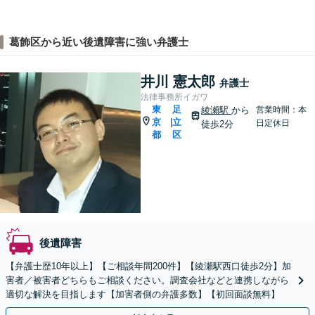
葛飾区から近い後遺障害に強い弁護士
井川 憲太郎
弁護士
法律事務所イガワ
東
足
綾瀬駅
から
営業時間：本
京
立
|
日定休日
徒歩2分
都
区
後遺障害
【弁護士歴10年以上】【ご相談年間200件】【綾瀬駅西口徒歩2分】加
害者／被害者どちらもご相談ください。調査会社などと連携しながら
適切な解決を目指します【加害者側の弁護多数】【初回面談無料】