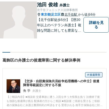
間／休日対応可能】新たな生
池田 俊雄
弁護士
活へと導けるよう、尽力しま
北千住フェニックス法律事務所
す。
東京都
足立区
北千住駅
から徒歩6分
|
【北千住駅徒歩5分】【歴20
詳細を見
年以上のベテラン弁護士】複
る
雑な問題に対しても豊富な経
験から実現性の高い提案が可
能です。都心で弁護士をお探
しであればお気軽にご相談く
ださい。依頼者様の声を大切
にし、適切に対処して参りま
葛飾区の弁護士の後遺障害に関する解決事例
す。
# 後遺障害
【交渉・自賠責保険共済紛争処理機構への申立】後遺
障害等級認定に対する不服
角 学
弁護士
【ご相談内容】■相談前 交通事故に遭う 入院を伴う大怪我を負う 治療終了後
も強固な後遺障が残る 配偶者の方からご相談 ■相談後 ご依頼を受ける ご依頼
者の保険会社に弁護士費用特約の申請をする 受理される 相手方保険会社に対