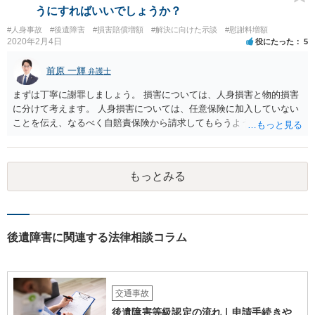
うにすればいいでしょうか？
#人身事故
#後遺障害
#損害賠償増額
#解決に向けた示談
#慰謝料増額
2020年2月4日
役にたった
5
前原 一輝
弁護士
まずは丁寧に謝罪しましょう。 損害については、人身損害と物的損害
に分けて考えます。 人身損害については、任意保険に加入していない
ことを伝え、なるべく自賠責保険から請求してもらうようお願いして
ください。 また、治療については、健康保険を使ってもらうようにお
願いしてください。 物的損害については、請求の根拠を精査する必要
があり、写真や見積書を送ってもらい、請求金額が正当化をちゃんと
もっとみる
チェックする必要があります。 相談者様の資力がどれだけあるのかは
分かりませんが、資力に応じた対応をして行くほかありません。 訴訟
にならないようにするには、被害者の納得するような金額を提示する
しかありません。ご相談者様の誠意が伝わっているかや、 被害者のキ
ャラクターの問題もあるので、どうすればよいのかという正解はあり
後遺障害に関連する法律相談コラム
ません。どのように対応しても、訴訟に持っていく人もいます。 一人
で交渉をすることは相当大変だと思うので、弁護士に面談のうえ、場
合によっては交渉を任せた方がいいかもしれません。
交通事故
後遺障害等級認定の流れ｜申請手続きや