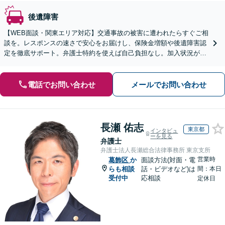
後遺障害
【WEB面談・関東エリア対応】交通事故の被害に遭われたらすぐご相
談を。レスポンスの速さで安心をお届けし、保険金増額や後遺障害認
定を徹底サポート。弁護士特約を使えば自己負担なし。加入状況が分
からない方も無料で確認いたします【初回無料】
電話でお問い合わせ
メールでお問い合わせ
長瀬 佑志
東京都
インタビュ
ーを見る
弁護士
弁護士法人長瀬総合法律事務所 東京支所
営業時
葛飾区
か
面談方法(対面・電
らも相談
話・ビデオなど)は
間：本日
受付中
応相談
定休日