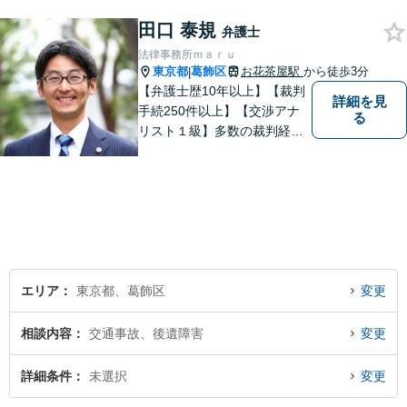
さい。民事・企業法務の法律
田口 泰規
事務所です。培ってきたスキ
弁護士
ルを生かした弁護活動を行い
法律事務所ｍａｒｕ
ます。
東京都
葛飾区
お花茶屋駅
から徒歩3分
|
【弁護士歴10年以上】【裁判
詳細を見
手続250件以上】【交渉アナ
る
リスト１級】多数の裁判経験
を踏まえ、円満解決を目指し
ています。依頼者と充実した
コミュニケーションを行いま
す。＜離婚、相続、交通事
故、企業法務、不動産等＞
【お花茶屋駅徒歩3分】
エリア
東京都、葛飾区
変更
相談内容
交通事故、後遺障害
変更
詳細条件
未選択
変更