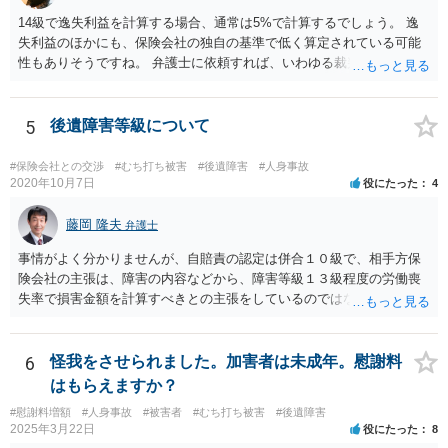
14級で逸失利益を計算する場合、通常は5%で計算するでしょう。 逸
失利益のほかにも、保険会社の独自の基準で低く算定されている可能
性もありそうですね。 弁護士に依頼すれば、いわゆる裁判基準程度の
増額が期待できると思います。
5
後遺障害等級について
#保険会社との交渉
#むち打ち被害
#後遺障害
#人身事故
2020年10月7日
役にたった
4
藤岡 隆夫
弁護士
事情がよく分かりませんが、自賠責の認定は併合１０級で、相手方保
険会社の主張は、障害の内容などから、障害等級１３級程度の労働喪
失率で損害金額を計算すべきとの主張をしているのではないでしょう
か。 こちらの弁護士の責任ではなく、相手保険会社の姿勢が原因です
ので、弁護士を交代しても状況は変わらないでしょう。今の弁護士と
十分に打ち合わせをすることが重要だと思います。
6
怪我をさせられました。加害者は未成年。慰謝料
はもらえますか？
#慰謝料増額
#人身事故
#被害者
#むち打ち被害
#後遺障害
2025年3月22日
役にたった
8