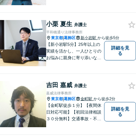
事例多数あり。財産分与や相
続、交通事故もご相談くださ
い。弁護士自身が最後まで寄
小栗 夏生
り添い、解決へ向けて尽力し
弁護士
ます。
平和橋通り法律事務所
東京都
葛飾区
新小岩駅
から徒歩5分
|
【新小岩駅5分】25年以上の
詳細を見
実績を活かし、一人ひとりの
る
お悩みに親身に寄り添いなが
ら、納得できる解決を全力で
目指します。法律問題の解決
だけでなく、その先の暮らし
吉田 嘉威
や未来を見据えたサポートを
弁護士
大切にしています。【休日や
嘉威法律事務所
夜間相談も柔軟に対応】【WE
東京都
葛飾区
金町駅
から徒歩2分
|
B相談可】
【金町駅徒歩１分】【夜間休
詳細を見
日対応可能】【初回法律相談
る
３０分無料】交通事故・不動
産・事業者問題・借金でお困
りの方は是非一度ご相談くだ