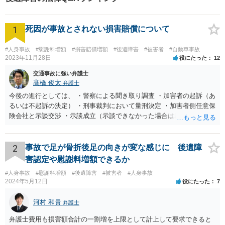
て安い金額の提示であることを確認する 7 事故状況や現在の体の状態を説明
ているか否かではなく、具体的にどのような治療を、どのような頻度で実施
し,労働能力喪失期間(後遺障害逸失利益を計算する際に考慮する後遺症によっ
しているか等、様々な観点をもって判断します そのため、治療中の通院方法
て労働能力が減退している期間)があまりにも短すぎることを説明し,喪失期間
は極めて重要な要素となります その結果、後遺障害の認定がなされたとして
1
の伸長とそれに伴う後遺障害逸失利益の増額の交渉をする 8 労働能力喪失期
死因が事故とされない損害賠償について
も、賠償額に適正に反映されていないケースは非常に多いです そのような場
間の伸長が認められ,後遺障害逸失利益も大幅に増加し,和解する 角 学弁護士
合は、交渉し適切な金額に増額されなければならないと考えております。 計
からのコメント 角 学弁護士 治療完了後,神経痛が残るケースは,交通事故では
算式は複雑で、一般の方には難解な損害と思われますので、まずは、お気軽
#人身事故
#慰謝料増額
#損害賠償増額
#後遺障害
#被害者
#自動車事故
多くあります 神経痛が残っている場合,医師は後遺障害診断書を作成する場合
にご相談を頂きたいと思います。増額の可否や弁護方針について丁寧にご説
2023年11月28日
役にたった
12
があります 通常の感覚では,医師が後遺障害があると判断している以上,当然
明をいたします。
に,後遺障害が認定されると思われますが,実際は,診断書が出ていても認定され
交通事故に強い弁護士
ないケースが多くあります 後遺障害を判断する機関では,単に診断書が発行さ
髙橋 俊太
弁護士
れているか否かではなく,具体的にどのような治療を,どのような頻度で実施し
今後の進行としては、 ・警察による聞き取り調査 ・加害者の起訴（あ
ているか等,様々な観点をもって判断します そのため,治療中の通院方法は極め
て重要な要素となります その結果,後遺障害の認定がなされたとしても,賠償額
るいは不起訴の決定） ・刑事裁判において量刑決定 ・加害者側任意保
に適正に反映されていないケースは非常に多いです そのような場合は,交渉し
険会社と示談交渉 ・示談成立（示談できなかった場合は裁判） となり
適切な金額に増額されなければならないと考えております。 計算式は複雑で,
ます。なお、警察では、お母様の生前のご様子やご遺族の被害感情、
一般の方には難解な損害と思われますので,まずは,お気軽にご相談を頂きたい
加害者に対する処罰感情など尋ねられるはずですので、率直にお答え
と思います。増額の可否や弁護方針について丁寧にご説明をいたします。
になるとよいと思います。
2
事故で足が骨折後足の向きが変な感じに 後遺障
害認定や慰謝料増額できるか
#人身事故
#慰謝料増額
#後遺障害
#被害者
#人身事故
2024年5月12日
役にたった
7
河村 和貴
弁護士
弁護士費用も損害額合計の一割増を上限として計上して要求できると