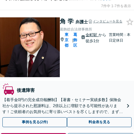
7件中 1-7件を表示
角 学
弁護士
インタビューを見る
葛飾総合法律事務所
東
葛
金町駅
から
営業時間：本
京
飾
|
日定休日
徒歩1分
都
区
後遺障害
【着手金0円の完全成功報酬制】【著書・セミナー実績多数】保険会
社から提示された慰謝料は、2倍以上に増額できる可能性がありま
す！ご依頼者のお気持ちに寄り添いベストを尽くしますので、まずは
ご相談ください【金町駅徒歩1分】【初回面談30分無料】
事例を見る(2件)
料金表を見る