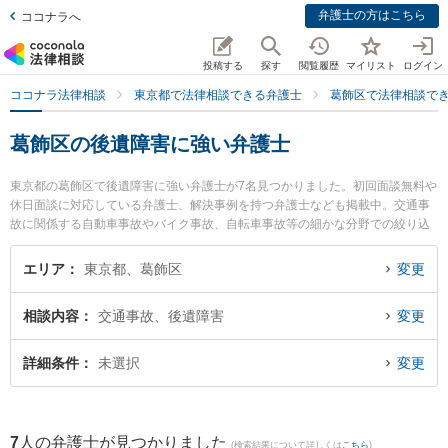
弁護士の方はこちら
ココナラへ
投稿する
探す
閲覧履歴
マイリスト
ログイン
ココナラ法律相談
東京都で法律相談できる弁護士
葛飾区で法律相談で
葛飾区の後遺障害に強い弁護士
東京都の葛飾区で後遺障害に強い弁護士が7名見つかりました。初回面談無料や
休日面談に対応している弁護士、解決事例を持つ弁護士なども掲載中。交通事
故に関係する自動車事故やバイク事故、自転車事故等の細かな分野での絞り込
み検索もでき便利です。特に葛飾総合法律事務所の角 学弁護士や葛飾総合法律
事務所の岡部 頌平弁護士、葛飾総合法律事務所の高木 大門弁護士のプロフィー
エリア
東京都、葛飾区
変更
ル情報や弁護士費用、強みなどが注目されています。『葛飾区で土日や夜間に
発生した後遺障害のトラブルを今すぐに弁護士に相談したい』『後遺障害のト
相談内容
交通事故、後遺障害
変更
ラブル解決の実績豊富な近くの弁護士を検索したい』『初回相談無料で後遺障
害を法律相談できる葛飾区内の弁護士に相談予約したい』などでお困りの相談
者さんにおすすめです。
詳細条件
未選択
変更
7
人の弁護士が見つかりました
(検索結果について詳しくは
こちら
)