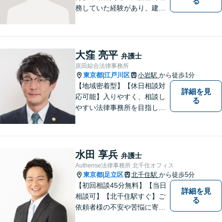
る
務していた経験があり、建築
やリフォームに開ける瑕疵ト
ラブル、労働問題の対応経験
が多数あります。ご依頼者様
と一緒に考え、最適な解決策
大窪 亮平
弁護士
をご提案いたします。 どんな
原田綜合法律事務所
ことでもお気軽にご相談くだ
東京都
江戸川区
小岩駅
から徒歩1分
|
さい。
【地域密着型】【休日相談対
詳細を見
応可能】入りやすく、相談し
る
やすい法律事務所を目指して
います。離婚・男女問題／ 借
金・債務整理／交通事故／犯
罪・刑事事件など多数の分野
に対応可能。是非一度お気軽
水田 享兵
弁護士
にご相談ください。
Authense法律事務所 北千住オフィス
東京都
足立区
北千住駅
から徒歩5分
|
【初回相談45分無料】【当日
詳細を見
相談可】【北千住駅すぐ】ご
る
依頼者様の不安や苦悩に寄り
添いながら、納得の解決とな