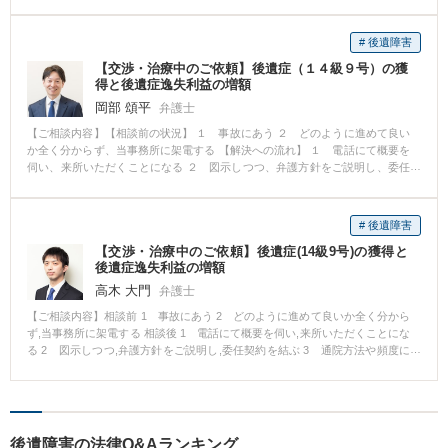
して受任通知 相手方保険会社から受任通知で要求した資料の開示がある 弁護
士の指示のもと後遺障害診断書を病院から取付ける 資料等や事故状況を踏ま
えた意見書を付して、後遺障害申請を行う 後遺障害の等級認定がされる ご依
# 後遺障害
頼者も弁護士も不服の残る認定であったため,各種準備のうえ異議申立を行う
【交渉・治療中のご依頼】後遺症（１４級９号）の獲
等級認定は変わらず 不服は残るため,自賠責保険共済紛争処理機構への申立を
得と後遺症逸失利益の増額
する 申立に先立ち私的鑑定を実施する 等級は変わらなかったものの,ご依頼者
様もご納得したうえで交渉をすることができ,交渉の結果当該等級のほぼ上限
岡部 頌平
弁護士
(裁判基準)の極めて高額の保険料を相手方保険会社から無事支払ってもらうこ
【ご相談内容】【相談前の状況】 １ 事故にあう ２ どのように進めて良い
とができた 弁護士費用特約に加入していたため,実質無料で弁護士を依頼でき
か全く分からず、当事務所に架電する 【解決への流れ】 １ 電話にて概要を
た ■角 学弁護士からのコメント 後遺障害の等級につき争った事案です 最終的
伺い、来所いただくことになる ２ 図示しつつ、弁護方針をご説明し、委任
にはご依頼者様が希望した等級にはならなかったものの,徹底的に調査のうえ
契約を結ぶ ３ 通院方法や頻度についての注意点をお話し、通院を続けてい
争ったことでご納得のうえで解決をすることができた事案です
ただき、医師から後遺障害診断書を取得し、後遺障害の申請をする ４ 後遺
障害１４級９号が認定される ５ 保険会社に保有資料の開示と賠償額の提示
# 後遺障害
を求める ６ 提示された額は慰謝料等様々な問題がある提案であったが、特
【交渉・治療中のご依頼】後遺症(14級9号)の獲得と
に後遺症逸失利益（後遺症にあったことで将来獲得できるはずであった賃金
後遺症逸失利益の増額
を獲得できなくなる可能性を踏まえた賠償金）が極めて安い金額の提示であ
ることを確認する ７ 事故状況や現在の体の状態を説明し、労働能力喪失期
高木 大門
弁護士
間（後遺障害逸失利益を計算する際に考慮する後遺症によって労働能力が減
【ご相談内容】相談前 1 事故にあう 2 どのように進めて良いか全く分から
退している期間）があまりにも短すぎることを説明し、喪失期間の伸長とそ
ず,当事務所に架電する 相談後 1 電話にて概要を伺い,来所いただくことにな
れに伴う後遺障害逸失利益の増額の交渉をする ８ 労働能力喪失期間の伸長
る 2 図示しつつ,弁護方針をご説明し,委任契約を結ぶ 3 通院方法や頻度に
が認められ、後遺障害逸失利益も大幅に増加し、和解する 【弁護士からのコ
ついての注意点をお話し,通院を続けていただき,医師から後遺障害診断書を取
メント】 治療完了後、神経痛が残るケースは、交通事故では多くあります 神
得し,後遺障害の申請をする 4 後遺障害14級9号が認定される 5 保険会社に
経痛が残っている場合、医師は後遺障害診断書を作成する場合があります 通
保有資料の開示と賠償額の提示を求める 6 提示された額は慰謝料等様々な問
常の感覚では、医師が後遺障害があると判断している以上、当然に、後遺障
題がある提案であったが,特に後遺症逸失利益(後遺症にあったことで将来獲得
害が認定されると思われますが、実際は、診断書が出ていても認定されない
できるはずであった賃金を獲得できなくなる可能性を踏まえた賠償金)が極め
ケースが多くあります 後遺障害を判断する機関では、単に診断書が発行され
後遺障害の法律Q&Aランキング