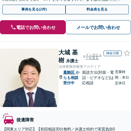
い【初回面談30分無料】【弁護士特約利用で実質0円】
事例を見る(2件)
料金表を見る
電話でお問い合わせ
メールでお問い合わせ
大城 基
神奈川県
インタビュ
ーを見る
樹
弁護士
法律事務所横濱アカデミア
営業時
葛飾区
か
面談方法(対面・電
らも相談
話・ビデオなど)は
間：本日
受付中
応相談
定休日
後遺障害
【関東エリア対応】【初回相談30分無料／弁護士特約で実質負担0