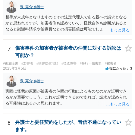
泉 亮介
弁護士
相手が未成年となりますのでその法定代理人である親への請求となる
かと思われますが、加害者側も認めていて、怪我自体も診断があると
なると慰謝料請求や治療費などの損害賠償は可能でしょう。 整骨院へ
の通院は医師からの指示がない場合は治療に必要な通院と評価されな
い場合が多いです。 また、保険会社から提案される金額は低めに出さ
れることも多いため、その交渉のために弁護士を入れるということも
7
傷害事件の加害者が被害者の仲間に対する訴訟は
考えられるかと思われます。
可能か？
#後遺障害
#加害者
#損害賠償増額
#後遺障害
#暴行・傷害罪
#被害者
2025年3月5日
役にたった
3
泉 亮介
弁護士
実際に怪我の原因が被害者の仲間の行動によるものなのかが証明でき
るかが重要でしょう。これが証明できるのであれば、請求が認められ
る可能性はあるかと思われます。
8
弁護士と委任契約をしたが、音信不通になってい
ます。