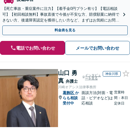
【死亡事故・重症案件に注力】【着手金0円プラン有り】【電話相談
可】【初回相談無料】事故直後で今後が不安な方、賠償額案に納得で
きない方、後遺障害認定を獲得したい方など、まずはお気軽にお問い
合わせください。
料金表を見る
電話でお問い合わせ
メールでお問い合わせ
山口 勇
神奈川県
インタビュ
ーを見る
真
弁護士
川崎オアシス法律事務所
営業時
葛飾区
か
面談方法(対面・電
らも相談
話・ビデオなど)は
間：本日
受付中
応相談
定休日