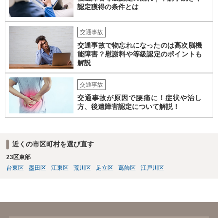
認定獲得の条件とは
交通事故
交通事故で物忘れになったのは高次脳機
能障害？慰謝料や等級認定のポイントも
解説
交通事故
交通事故が原因で腰痛に！症状や治し
方、後遺障害認定について解説！
近くの市区町村を選び直す
23区東部
台東区
墨田区
江東区
荒川区
足立区
葛飾区
江戸川区