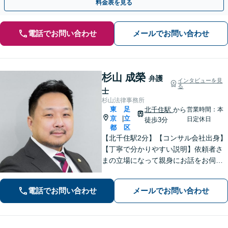
料金表を見る
電話でお問い合わせ
メールでお問い合わせ
杉山 成榮
弁護
インタビューを見
る
士
杉山法律事務所
東
足
北千住駅
から
営業時間：本
京
立
|
日定休日
徒歩3分
都
区
【北千住駅2分】【コンサル会社出身】
【丁寧で分かりやすい説明】依頼者さ
まの立場になって親身にお話をお伺い
します。話しやすい雰囲気作りを大切
にしておりますので、ささいなお悩み
電話でお問い合わせ
メールでお問い合わせ
でも遠慮なくお聞かせください。【電
話・WEB面談可】