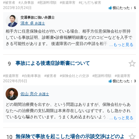
#被害者
#人身事故
#慰謝料増額
#後遺障害
#むち打ち被害
2023年10月24日
役にたった
5
交通事故に強い弁護士
清水 卓
弁護士
相手方に任意保険会社が付いている場合、相手方任意保険会社が所持
している事故証明、診断書•診療報酬明細書などのコピーなどを入手で
きる可能性があります。 後遺障害の一度目の申請を相手方任意保険会
社を通じて行なっている場合（事前認定）、後遺障害診断書や認定結
果と認定理由書も相手方任意保険会社から入手できる可能性がありま
す。 これらが難しくても、通院していた病院のカルテを取り付けるこ
9
事故による後遺症診断書について
と等で代替が可能な場合もあります。 事故からどの程度期間が経過し
ているがが定かではありませんが、昨年４月から既に１年半年程度経
#後遺障害
#自動車事故
#被害者
#保険会社との交渉
#慰謝料増額
#後遺障害
過しており、時効なども意識しながら対応をしておきたいところで
2022年6月6日
役にたった
3
す。 待っていても事態が打開しない可能性もあるため、依頼の対応が
可能な弁護士に個別に問い合わせ、上記の方法等を参考に進め方を相
佐山 亮介
弁護士
談してみるのが望ましいかもしれません。
どの期間治療費を出すか、という問題はありますが、保険会社からあ
なたへの治療費の支払期限は本来存在しないはずです。もし急かされ
ているなら騙されています。うまく丸め込まれないようご注意下さ
い。 診療内科の費用を払ってもらえるかどうかは絶対の保証はありま
せんが、受診したならば提出すべきです。
10
無保険で事故を起こした場合の示談交渉はどのよ