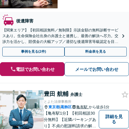
後遺障害
【関東エリア】【初回相談無料／無制限】示談金額の無料診断サービ
スあり。生命保険会社出身の弁護士と連携し、最善の解決へ尽力。交
渉力を活かし、賠償金の大幅アップ／適切な後遺障害等級認定を目指
します【弁護士費用特約】【Zoom面談可能】
事例を見る(2件)
料金表を見る
電話でお問い合わせ
メールでお問い合わせ
豊田 航輔
弁護士
とよた法律事務所
東京都
葛飾区
亀有駅
から徒歩1分
|
【亀有駅1分】【初回相談30
詳細を見
分無料】【近隣パーキングあ
る
り】不貞の慰謝料請求の解決