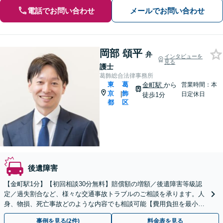
電話でお問い合わせ
メールでお問い合わせ
岡部 頌平
弁
インタビューを
見る
護士
葛飾総合法律事務所
東
葛
金町駅
から
営業時間：本
京
飾
|
日定休日
徒歩1分
都
区
後遺障害
【金町駅1分】【初回相談30分無料】賠償額の増額／後遺障害等級認
定／過失割合など、様々な交通事故トラブルのご相談を承ります。人
身、物損、死亡事故どのような内容でも相談可能【費用負担を最小限
に】弁護士費用特約や成功報酬制でご依頼いただけます
事例を見る(2件)
料金表を見る