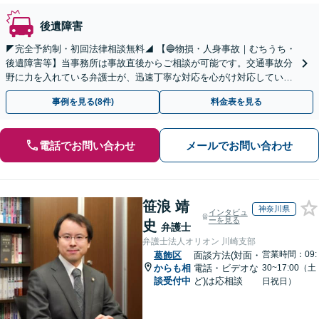
後遺障害
◤完全予約制・初回法律相談無料◢ 【🔵物損・人身事故｜むちうち・
後遺障害等】当事務所は事故直後からご相談が可能です。交通事故分
野に力を入れている弁護士が、迅速丁寧な対応を心がけ対応していま
す。お気軽にお問い合わせください。
事例を見る(8件)
料金表を見る
電話でお問い合わせ
メールでお問い合わせ
笹浪 靖
神奈川県
インタビュ
ーを見る
史
弁護士
弁護士法人オリオン 川崎支部
営業時間：09:
葛飾区
面談方法(対面・
からも相
電話・ビデオな
30~17:00（土
談受付中
ど)は応相談
日祝日）