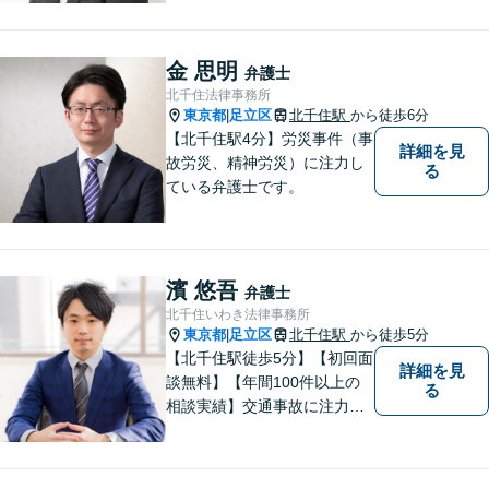
るよう冷静かつ粘り強く交渉
します。離婚男女問題では問
題解決後の人生も見据えてサ
金 思明
弁護士
ポートします。
北千住法律事務所
東京都
足立区
北千住駅
から徒歩6分
|
【北千住駅4分】労災事件（事
詳細を見
故労災、精神労災）に注力し
る
ている弁護士です。
濱 悠吾
弁護士
北千住いわき法律事務所
東京都
足立区
北千住駅
から徒歩5分
|
【北千住駅徒歩5分】【初回面
詳細を見
談無料】【年間100件以上の
る
相談実績】交通事故に注力し
ています。事故に遭ったらす
ぐにご連絡ください。相続事
件にも対応可能。【当日／夜