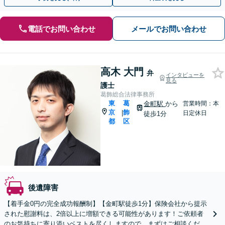
電話でお問い合わせ
メールでお問い合わせ
高木 大門
弁
インタビューを
見る
護士
葛飾総合法律事務所
東
葛
金町駅
から
営業時間：本
京
飾
|
日定休日
徒歩1分
都
区
後遺障害
【着手金0円の完全成功報酬制】【金町駅徒歩1分】保険会社から提示
された慰謝料は、2倍以上に増額できる可能性があります！ご依頼者
のお気持ちに寄り添いベストを尽くしますので、まずはご相談くださ