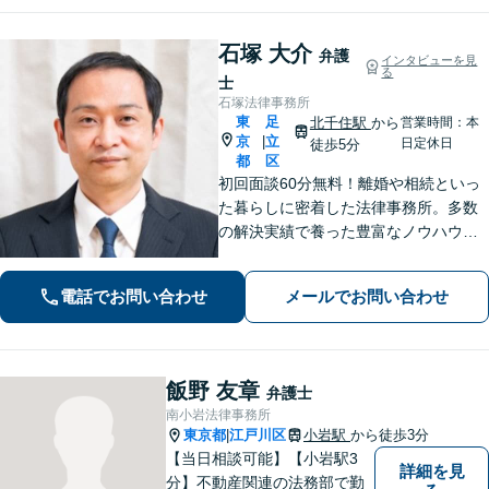
石塚 大介
弁護
インタビューを見
る
士
石塚法律事務所
東
足
北千住駅
から
営業時間：本
京
立
|
日定休日
徒歩5分
都
区
初回面談60分無料！離婚や相続といっ
た暮らしに密着した法律事務所。多数
の解決実績で養った豊富なノウハウを
活用し、一人一人に合わせた解決策を
ご提示します。悩みを抱え込まずお気
電話でお問い合わせ
メールでお問い合わせ
軽にご相談ください【カード利用可】
【北千住駅5分】
飯野 友章
弁護士
南小岩法律事務所
東京都
江戸川区
小岩駅
から徒歩3分
|
【当日相談可能】【小岩駅3
詳細を見
分】不動産関連の法務部で勤