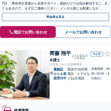
円】「事故発生直後から全面サポート」相談だけでお悩み解決するこ
ともあるので、まずはご連絡ください。メンタル面にも配慮しながら
懇切丁寧に対応いたします「死亡事故から軽傷事故まで」
料金表を見る
電話でお問い合わせ
メールでお問い合わせ
齊藤 翔平
埼玉県
インタビュ
ーを見る
弁護士
大宮ありあけ法律事務所
営業時間：09:
葛飾区
面談方法(対面・
からも相
電話・ビデオな
00~20:00（土
談受付中
ど)は応相談
日祝日）
後遺障害