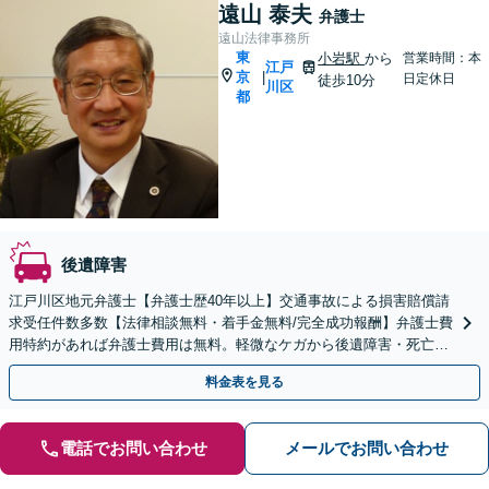
遠山 泰夫
弁護士
遠山法律事務所
東
小岩駅
から
営業時間：本
江戸
京
|
日定休日
徒歩10分
川区
都
後遺障害
江戸川区地元弁護士【弁護士歴40年以上】交通事故による損害賠償請
求受任件数多数【法律相談無料・着手金無料/完全成功報酬】弁護士費
用特約があれば弁護士費用は無料。軽微なケガから後遺障害・死亡事
故にも幅広く対応。示談前に賠償額をご確認下さい。
料金表を見る
電話でお問い合わせ
メールでお問い合わせ