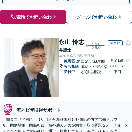
電話でお問い合わせ
メールでお問い合わせ
永山 怜志
東京都
インタビュ
ーを見る
弁護士
エイト総合法律事務所
営業時間：1
練馬区
か
面談方法(対面・
らも相談
電話・ビデオな
0:00~19:00
受付中
ど)は応相談
（平日）
海外ビザ取得サポート
【関東エリア対応】【初回30分相談無料】外国籍の方の労働トラブ
ル、国際離婚、国際相続、海外法人との契約書・取引問題など、さま
ざまなご相談に対応可能。通訳と提携しており、英語、ベトナム語、