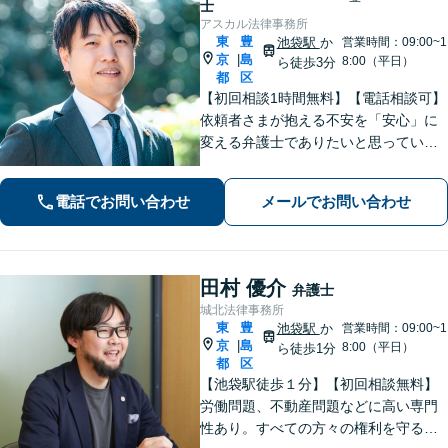
士
アスカル法律事務所
東
豊
池袋駅
か
営業時間：09:00~1
京
島
|
8:00（平日）
ら徒歩3分
都
区
【初回相談1時間無料】【電話相談可】
依頼者さまが抱える不安を「安心」に
変える弁護士でありたいと思っていま
す。話しやすい雰囲気作りを徹底し、
依頼者さまと密にコミュニケーション
電話でお問い合わせ
メールでお問い合わせ
を取ることを大切にしています。【休
日・夜間面談可】【メール・WEB相談
可】
田村 優介
弁護士
城北法律事務所
東
豊
池袋駅
か
営業時間：09:00~1
京
島
|
8:00（平日）
ら徒歩1分
都
区
【池袋駅徒歩１分】【初回相談無料】
労働問題、不動産問題などに高い専門
性あり。すべての方々の権利を守る熱