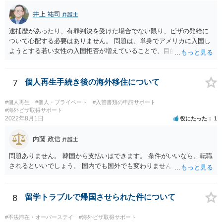
井上 祐司
弁護士
逮捕歴があったり、有罪判決を受けた場合でない限り、ビザの発給に
ついて心配する必要はありません。 問題は、単身でアメリカに入国し
ようとする若い女性の入国拒否が増えていることで、目的・滞在期
間・訪問予定の都市名・会う予定の人物・帰りの航空券の有無・過去
に渡米歴がある場合には過去に訪問した場所等を細かく聞かれ、その
中に矛盾があると入国を拒否される事例が実際に数多く見聞きされて
7
個人再生手続き後の海外移住について
いることです。 特に英語が堪能でない場合は注意が必要かと思いま
す。
#個人再生
#個人・プライベート
#入管書類の申請サポート
#海外ビザ取得サポート
2022年8月1日
役にたった
1
内藤 政信
弁護士
問題ありません。 韓国から支払いはできます。 条件がいいなら、転職
されるといいでしょう。 国内でも国外でも変わりません。
8
留学トラブルで帰国させられた件について
#不法滞在・オーバーステイ
#海外ビザ取得サポート