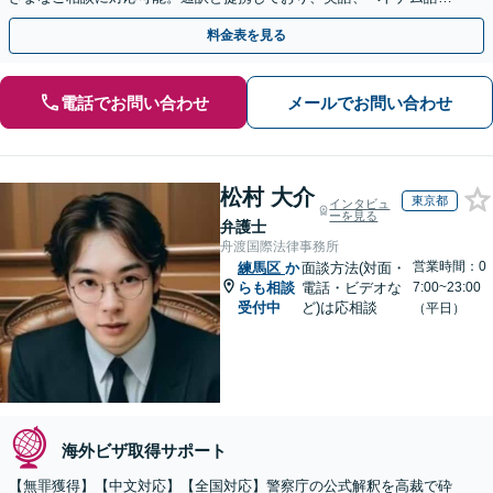
中国語、タイ語等対応可能です（通訳料別途）。
料金表を見る
電話でお問い合わせ
メールでお問い合わせ
松村 大介
東京都
インタビュ
ーを見る
弁護士
舟渡国際法律事務所
営業時間：0
練馬区
か
面談方法(対面・
らも相談
電話・ビデオな
7:00~23:00
受付中
ど)は応相談
（平日）
海外ビザ取得サポート
【無罪獲得】【中文対応】【全国対応】警察庁の公式解釈を高裁で砕