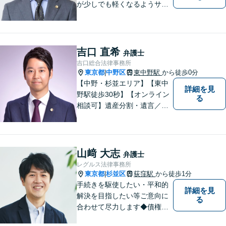
が少しでも軽くなるようサポ
ートいたします。問題の背景
にも目を向け、その先の暮ら
しまで見据えた支えを大切に
しています。【夜間や休日相
吉口 直希
弁護士
談も対応可能】【メール・WE
吉口総合法律事務所
B面談可】
東京都
中野区
東中野駅
から徒歩0分
|
【中野・杉並エリア】【東中
詳細を見
野駅徒歩30秒】【オンライン
る
相談可】遺産分割・遺言／不
動産／企業法務【夜間対応
可】【年間230件相談対応】
スピーディーで丁寧な対応。
依頼者様の目線に立ち早期問
山﨑 大志
弁護士
題解決に取り組みます。お気
レグルス法律事務所
軽にご相談ください【完全個
東京都
杉並区
荻窪駅
から徒歩1分
|
室】
手続きを駆使したい・平和的
詳細を見
解決を目指したい等ご意向に
る
合わせて尽力します◆債権回
収：約3,000万円の請負代金を