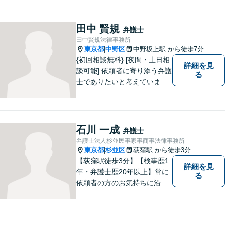
早期に回収！多業種の豊富な
相談実績あり【建築・内装・
電気工事等】【請負代金、売
田中 賢規
弁護士
掛代金】今すぐにお電話くだ
田中賢規法律事務所
さい。
東京都
中野区
中野坂上駅
から徒歩7分
|
{初回相談無料} [夜間・土日相
詳細を見
談可能] 依頼者に寄り添う弁護
る
士でありたいと考えていま
す。どんな事でもお気軽にご
相談ください。
石川 一成
弁護士
弁護士法人杉並民事家事商事法律事務所
東京都
杉並区
荻窪駅
から徒歩3分
|
【荻窪駅徒歩3分】【検事歴1
詳細を見
年・弁護士歴20年以上】常に
る
依頼者の方のお気持ちに沿っ
た事件の解決を目指し、法的
に最善のアドバイスをさせて
頂きます。当所は民事事件全