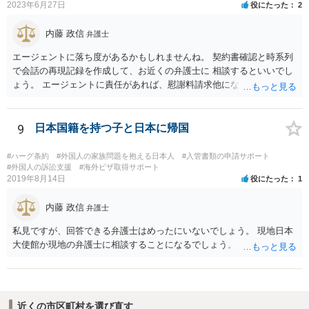
2023年6月27日
役にたった
2
内藤 政信
弁護士
エージェントに落ち度があるかもしれませんね。 契約書確認と時系列
で会話の再現記録を作成して、お近くの弁護士に 相談するといいでし
ょう。 エージェントに責任があれば、慰謝料請求他になるでしょう。
9
日本国籍を持つ子と日本に帰国
#ハーグ条約
#外国人の家族問題を抱える日本人
#入管書類の申請サポート
#外国人の訴訟支援
#海外ビザ取得サポート
2019年8月14日
役にたった
1
内藤 政信
弁護士
私見ですが、回答できる弁護士はめったにいないでしょう。 現地日本
大使館か現地の弁護士に相談することになるでしょう。
近くの市区町村を選び直す