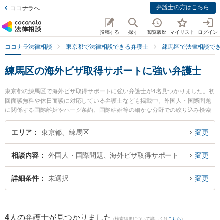
弁護士の方はこちら
ココナラへ
投稿する
探す
閲覧履歴
マイリスト
ログイン
ココナラ法律相談
東京都で法律相談できる弁護士
練馬区で法律相談で
練馬区の海外ビザ取得サポートに強い弁護士
東京都の練馬区で海外ビザ取得サポートに強い弁護士が4名見つかりました。初
回面談無料や休日面談に対応している弁護士なども掲載中。外国人・国際問題
に関係する国際離婚やハーグ条約、国際結婚等の細かな分野での絞り込み検索
もでき便利です。特に大泉学園法律事務所の久保田 育大弁護士や秋和法律事務
所の秋和 雄一弁護士、松浦綜合法律事務所の松浦 絢子弁護士のプロフィール情
エリア
東京都、練馬区
変更
報や弁護士費用、強みなどが注目されています。『練馬区で土日や夜間に発生
した海外ビザ取得サポートのトラブルを今すぐに弁護士に相談したい』『海外
相談内容
外国人・国際問題、海外ビザ取得サポート
変更
ビザ取得サポートのトラブル解決の実績豊富な近くの弁護士を検索したい』
『初回相談無料で海外ビザ取得サポートを法律相談できる練馬区内の弁護士に
相談予約したい』などでお困りの相談者さんにおすすめです。
詳細条件
未選択
変更
4
人の弁護士が見つかりました
(検索結果について詳しくは
こちら
)