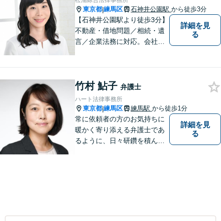
松浦綜合法律事務所
東京都
練馬区
石神井公園駅
から徒歩3分
|
【石神井公園駅より徒歩3分】
詳細を見
不動産・借地問題／相続・遺
る
言／企業法務に対応。会社員
経験もある女性弁護士による
丁寧な対応に定評があります
竹村 鮎子
弁護士
ハート法律事務所
東京都
練馬区
練馬駅
から徒歩1分
|
常に依頼者の方のお気持ちに
詳細を見
暖かく寄り添える弁護士であ
る
るように、日々研鑽を積んで
おります。特に、練馬エリア
を中心に、東京２３区西部、
多摩地区、埼玉地区の方のご
相談を多く受けております。
皆様が明るい未来を進めるよ
うに、法律の面から力になり
ます。