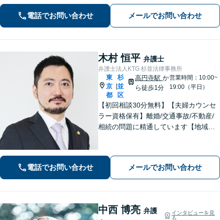
ましたら、お気軽にご相談ください。
電話でお問い合わせ
メールでお問い合わせ
木村 恒平
弁護士
弁護士法人KTG 杉並法律事務所
東
杉
高円寺駅
か
営業時間：10:00~
京
並
|
19:00（平日）
ら徒歩1分
都
区
【初回相談30分無料】【夫婦カウンセ
ラー資格保有】離婚/交通事故/不動産/
相続の問題に精通しています【地域に
密着した法律事務所】皆様に安心して
いただけるような頼もしい弁護士を目
指し、日々邁進しております【夜間・
電話でお問い合わせ
メールでお問い合わせ
土日相談可】
中西 博亮
弁護
インタビューを見
る