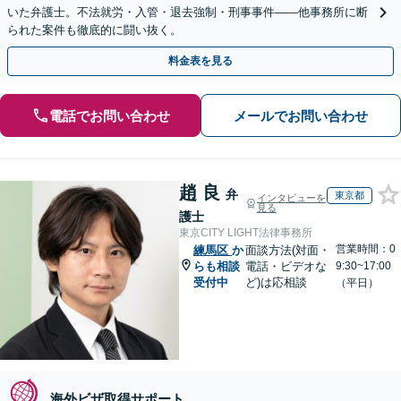
いた弁護士。不法就労・入管・退去強制・刑事事件——他事務所に断
られた案件も徹底的に闘い抜く。
料金表を見る
電話でお問い合わせ
メールでお問い合わせ
趙 良
弁
東京都
インタビューを
見る
護士
東京CITY LIGHT法律事務所
営業時間：0
練馬区
か
面談方法(対面・
らも相談
電話・ビデオな
9:30~17:00
受付中
ど)は応相談
（平日）
海外ビザ取得サポート