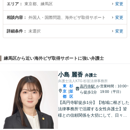
エリア
東京都、練馬区
変更
相談内容
外国人・国際問題、海外ビザ取得サポート
変更
詳細条件
未選択
変更
練馬区から近い海外ビザ取得サポートに強い弁護士
小島 麗香
弁護士
弁護士法人KTG 杉並法律事務所
東
杉
高円寺駅
か
営業時間：10:00~
京
並
|
19:00（平日）
ら徒歩1分
都
区
【高円寺駅徒歩1分】【地域に根ざした
法律事務所で活躍する女性弁護士】皆
様との信頼関係を大切にして、日々業
務を行っております。【離婚問題】
【相続】【債務整理】お悩みごとあり