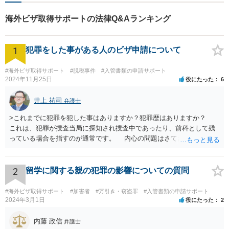
般を幅広く取り扱っていま
す。【初回面談無料】どんな
海外ビザ取得サポートの法律Q&Aランキング
難件でも全力でお客様のお力
になります。
1
犯罪をした事がある人のビザ申請について
#海外ビザ取得サポート
#脱税事件
#入管書類の申請サポート
2024年11月25日
役にたった
6
井上 祐司
弁護士
>これまでに犯罪を犯した事はありますか？犯罪歴はありますか？
これは、犯罪が捜査当局に探知され捜査中であったり、前科として残
っている場合を指すのが通常です。 内心の問題はさておき、ご質問
の状況であれば「いいえ」と回答するのがセオリーかと思います。
2
留学に関する親の犯罪の影響についての質問
#海外ビザ取得サポート
#加害者
#万引き・窃盗罪
#入管書類の申請サポート
2024年3月1日
役にたった
2
内藤 政信
弁護士