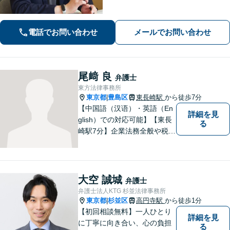
意をもった弁護士です。
電話でお問い合わせ
メールでお問い合わせ
尾﨑 良
弁護士
東方法律事務所
東京都
豊島区
東長崎駅
から徒歩7分
|
【中国語（汉语）・英語（En
詳細を見
glish）での対応可能】【東長
る
崎駅7分】企業法務全般や税務
調査対応、M&Aをはじめ、労
働問題や不動産取引、一般民
事事件など幅広い分野に取り
組んでいます。
大空 誠城
弁護士
弁護士法人KTG 杉並法律事務所
東京都
杉並区
高円寺駅
から徒歩1分
|
【初回相談無料】一人ひとり
詳細を見
に丁寧に向き合い、心の負担
る