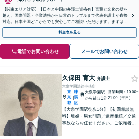
【関東エリア対応】【日本と中国の弁護士資格有】言葉と文化の壁を
越え、国際問題・企業法務から日常のトラブルまで代表弁護士が直接
対応。日本全国どこからでも安心してご相談いただけます。まずは一
歩を踏み出してみませんか。【初回相談無料】
料金表を見る
電話でお問い合わせ
メールでお問い合わせ
久保田 育大
弁護士
大泉学園法律事務所
東
練
大泉学園駅
営業時間：10:00~
京
馬
|
21:00（平日）
から徒歩1分
都
区
【大泉学園駅徒歩1分】【初回相談無
料】離婚・男女問題／遺産相続／交通
事故ならお任せください。ご依頼者様
の気持ちに寄り添い、納得できる解決
を目指します。法テラスの利用OK！出