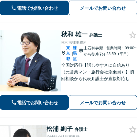
張対応も可能です。【土日・夜間相談
電話でお問い合わせ
メールでお問い合わせ
◎】
秋和 雄一
弁護士
秋和法律事務所
東
練
上石神井駅
営業時間：09:00~
京
馬
|
23:59（平日）
から徒歩7分
都
区
全国対応◎【話しやすさに自信あり
（元営業マン・旅行会社添乗員）】初
回相談から代表弁護士が直接対応し、
相談者さまのお話を丁寧にお聞きいた
します。初回ご相談時に適切な解決方
法の道筋をご案内し、無駄なやりとり
電話でお問い合わせ
メールでお問い合わせ
をしていただくことが無いように配慮
いたします。
松浦 絢子
弁護士