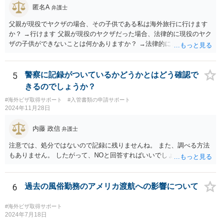
匿名A
弁護士
父親が現役でヤクザの場合、その子供である私は海外旅行に行けます
か？ →行けます 父親が現役のヤクザだった場合、法律的に現役のヤク
ザの子供ができないことは何かありますか？ →法律的に、ということ
であれば、ないかと思います。
5
警察に記録がついているかどうかとはどう確認で
きるのでしょうか？
#海外ビザ取得サポート
#入管書類の申請サポート
2024年11月28日
内藤 政信
弁護士
注意では、処分ではないので記録に残りませんね。 また、調べる方法
もありません。 したがって、NOと回答すればいいでしょう。
6
過去の風俗勤務のアメリカ渡航への影響について
#海外ビザ取得サポート
2024年7月18日