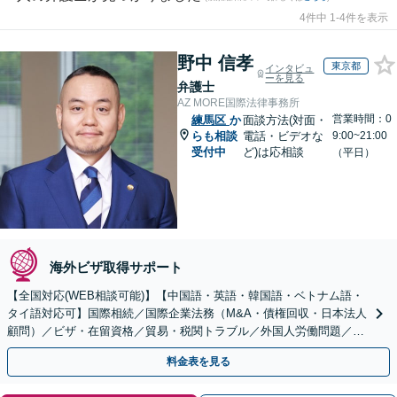
4件中 1-4件を表示
野中 信孝
東京都
インタビュ
ーを見る
弁護士
AZ MORE国際法律事務所
営業時間：0
練馬区
か
面談方法(対面・
らも相談
電話・ビデオな
9:00~21:00
受付中
ど)は応相談
（平日）
海外ビザ取得サポート
【全国対応(WEB相談可能)】【中国語・英語・韓国語・ベトナム語・
タイ語対応可】国際相続／国際企業法務（M&A・債権回収・日本法人
顧問）／ビザ・在留資格／貿易・税関トラブル／外国人労働問題／外
国人刑事事件など、幅広いご相談に対応可能
料金表を見る