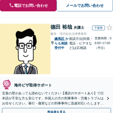
電話でお問い合わせ
メールでお問い合わせ
德田 裕哉
弁護士
千葉県
藤井・滝沢綜合法律事務所
営業時間：0
練馬区
か
面談方法(対面・
らも相談
電話・ビデオな
9:00~17:00
受付中
ど)は応相談
（平日）
海外ビザ取得サポート
言葉の壁があっても諦めないでください【通訳のサポートあり】で日
本語が不安な方も安心です。外国人の方の刑事事件・労働トラブルは
お任せください。暴行・傷害などの刑事事件に迅速対応いたします。
【事前予約で休日・夜間面談可】
料金表を見る