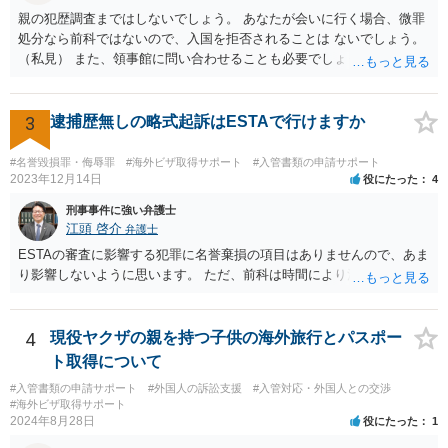
親の犯歴調査まではしないでしょう。 あなたが会いに行く場合、微罪
処分なら前科ではないので、入国を拒否されることは ないでしょう。
（私見） また、領事館に問い合わせることも必要でしょう。
3
逮捕歴無しの略式起訴はESTAで行けますか
#名誉毀損罪・侮辱罪
#海外ビザ取得サポート
#入管書類の申請サポート
2023年12月14日
役にたった
4
刑事事件に強い弁護士
江頭 啓介
弁護士
ESTAの審査に影響する犯罪に名誉棄損の項目はありませんので、あま
り影響しないように思います。 ただ、前科は時間により消えません。
4
現役ヤクザの親を持つ子供の海外旅行とパスポー
ト取得について
#入管書類の申請サポート
#外国人の訴訟支援
#入管対応・外国人との交渉
#海外ビザ取得サポート
2024年8月28日
役にたった
1