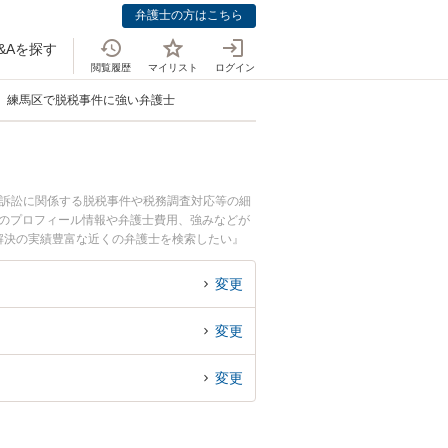
弁護士の方はこちら
&Aを探す
閲覧履歴
マイリスト
ログイン
練馬区で脱税事件に強い弁護士
務訴訟に関係する脱税事件や税務調査対応等の細
士のプロフィール情報や弁護士費用、強みなどが
解決の実績豊富な近くの弁護士を検索したい』
変更
変更
変更