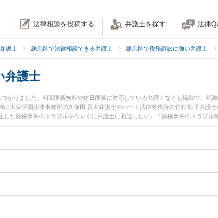
法律相談を投稿する
弁護士を探す
法律Q
弁護士
練馬区で法律相談できる弁護士
練馬区で税務訴訟に強い弁護士
い弁護士
見つかりました。初回面談無料や休日面談に対応している弁護士なども掲載中。税
特に大泉学園法律事務所の久保田 育大弁護士やハート法律事務所の竹村 鮎子弁護
生した脱税事件のトラブルを今すぐに弁護士に相談したい』『脱税事件のトラブル
馬区内の弁護士に相談予約したい』などでお困りの相談者さんにおすすめです。