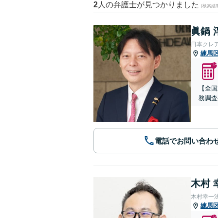
2
人の弁護士が見つかりました
(検索結
眞鍋 
日本クレ
練馬
【全国
務調査
電話でお問い合わ
木村 
木村幸一
練馬