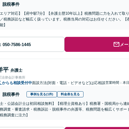
脱税事件
エリア対応】【府中駅7分】【弁護士歴10年以上】税務問題に力を入れて取
／税務訴訟など幅広く扱っています。税務当局の対応はお任せください。【
能】
メー
洋平
弁護士
町法律会計事務所
区
からも相談受付中
面談方法(対面・電話・ビデオなど)は応相談
営業時間：本
脱税事件
事例を見る(1件)
料金表を見る
士・公認会計士は初回相談無料】【税理士資格あり】税務署・国税局から連
務調査・審査請求・税務訴訟・脱税事件の弁護等、税務問題を幅広くサポート
税務調査に注力】