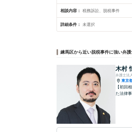
相談内容
税務訴訟、脱税事件
詳細条件
未選択
練馬区から近い脱税事件に強い弁護
木村 
弁護士法人
東京
【初回相
た法律事