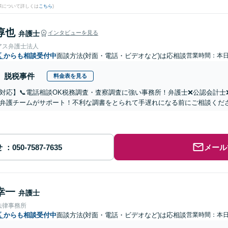
果について詳しくは
こちら
)
淳也
弁護士
インタビューを見る
アス弁護士法人
区
からも相談受付中
面談方法(対面・電話・ビデオなど)は応相談
営業時間：本
脱税事件
料金表を見る
対応】📞電話相談OK税務調査・査察調査に強い事務所！弁護士❌公認会計
弁護チームがサポート！不利な調書をとられて手遅れになる前にご相談くだ
せ
メール
幸一
弁護士
法律事務所
区
からも相談受付中
面談方法(対面・電話・ビデオなど)は応相談
営業時間：本