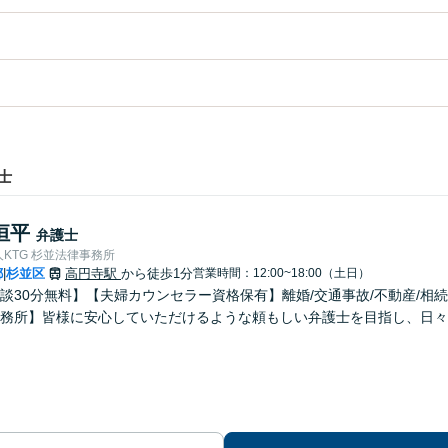
士
恒平
弁護士
KTG 杉並法律事務所
都
杉並区
高円寺駅
から徒歩1分
営業時間：12:00~18:00（土日）
|
談30分無料】【夫婦カウンセラー資格保有】離婚/交通事故/不動産/相
務所】皆様に安心していただけるような頼もしい弁護士を目指し、日々