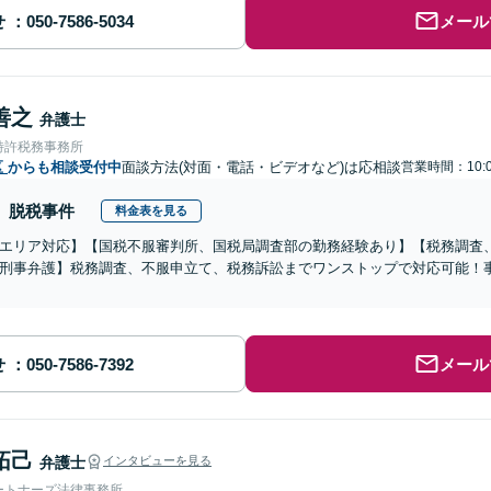
せ
メール
善之
弁護士
特許税務事務所
区
からも相談受付中
面談方法(対面・電話・ビデオなど)は応相談
営業時間：10:
脱税事件
料金表を見る
エリア対応】【国税不服審判所、国税局調査部の勤務経験あり】【税務調査
刑事弁護】税務調査、不服申立て、税務訴訟までワンストップで対応可能！
せ
メール
拓己
弁護士
インタビューを見る
ートナーズ法律事務所