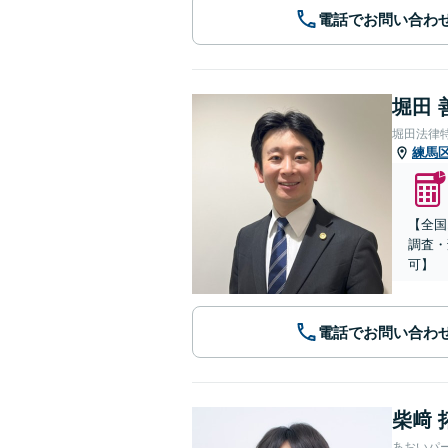
電話でお問い合わ
堀田 
堀田法律
練馬
【全国
調査・
可】
電話でお問い合わ
柴﨑 
あおいパ