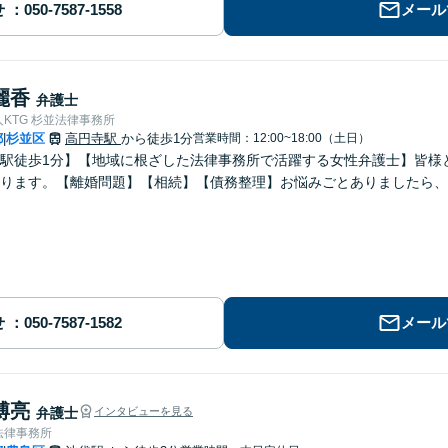
せ
メール
麗香
弁護士
KTG 杉並法律事務所
都
杉並区
高円寺駅
から徒歩1分
営業時間：12:00~18:00（土日）
|
駅徒歩1分】【地域に根ざした法律事務所で活躍する女性弁護士】皆様
ります。【離婚問題】【相続】【債務整理】お悩みごとありましたら、
せ
メール
博亮
弁護士
インタビューを見る
法律事務所