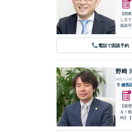
【関東
し立て
面談可
電話で面談予約
野﨑 
神田小川
練馬
【税理
を！税
時】【