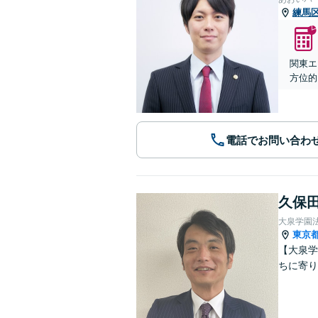
練馬
関東エ
方位的
電話でお問い合わ
久保田
大泉学園
東京
【大泉学
ちに寄り