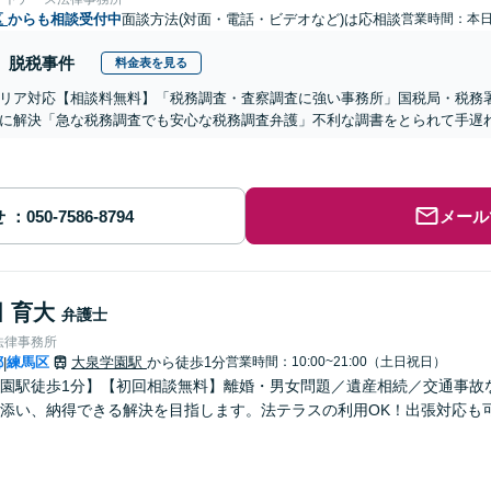
区
からも相談受付中
面談方法(対面・電話・ビデオなど)は応相談
営業時間：本
脱税事件
料金表を見る
リア対応【相談料無料】「税務調査・査察調査に強い事務所」国税局・税務
に解決「急な税務調査でも安心な税務調査弁護」不利な調書をとられて手遅
せ
メール
 育大
弁護士
法律事務所
都
練馬区
大泉学園駅
から徒歩1分
営業時間：10:00~21:00（土日祝日）
|
園駅徒歩1分】【初回相談無料】離婚・男女問題／遺産相続／交通事故
添い、納得できる解決を目指します。法テラスの利用OK！出張対応も