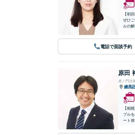
【初回
ぜひご
ルの解
電話で面談予約
原田 
虎ノ門法
練馬
【相模
ブルを
ート体