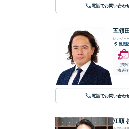
電話でお問い合わ
五領田
レンジャ
練馬
【美容
療過誤
電話でお問い合わ
江頭 
永岡法律