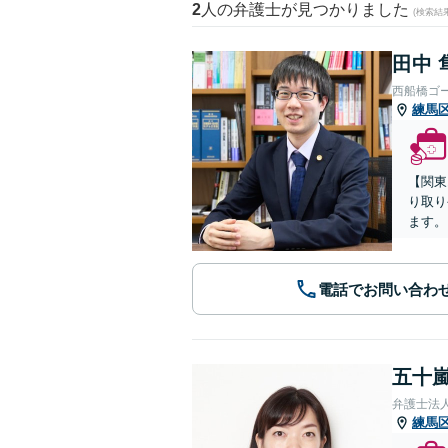
2
人の弁護士が見つかりました
(検索結
田中 
西船橋ゴ
練馬
【関東
り取り
ます。
電話でお問い合わ
五十嵐
弁護士法
練馬