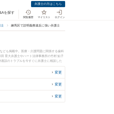
弁護士の方はこちら
&Aを探す
閲覧履歴
マイリスト
ログイン
護士
練馬区で説明義務違反に強い弁護士
士なども掲載中。医療・介護問題に関係する歯科
田 育大弁護士やハート法律事務所の竹村 鮎子
療過誤のトラブルを今すぐに弁護士に相談した
る医療過誤を法律相談できる練馬区内の弁護士に
変更
変更
変更