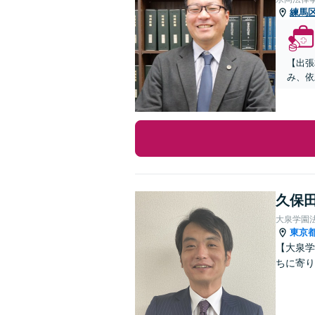
練馬
【出張
み、依
久保田
大泉学園
東京
【大泉学
ちに寄り