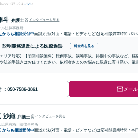
果について詳しくは
こちら
)
隼斗
弁護士
インタビューを見る
ール法律事務所
区
からも相談受付中
面談方法(対面・電話・ビデオなど)は応相談
営業時間：09:
説明義務違反による医療過誤
料金表を見る
エリア対応】【初回相談無料】転倒事故、誤嚥事故、徘徊中の事故など、幅
や法的手続きはお任せください。依頼者さまのお悩みに親身に寄り添い、最
せ
メール
 沙織
弁護士
インタビューを見る
人広尾有栖川法律事務所
区
からも相談受付中
面談方法(対面・電話・ビデオなど)は応相談
営業時間：本