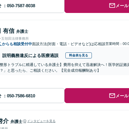
せ
メール
 有信
弁護士
ー五領田法律事務所
区
からも相談受付中
面談方法(対面・電話・ビデオなど)は応相談
営業時間：00:
説明義務違反による医療過誤
料金表を見る
整形トラブルに精通している弁護士】費用を抑えて迅速解決へ！医学的証拠資
？」と思ったら、ご相談ください。【完全成功報酬制あり】
せ
メール
啓介
弁護士
インタビューを見る
事務所