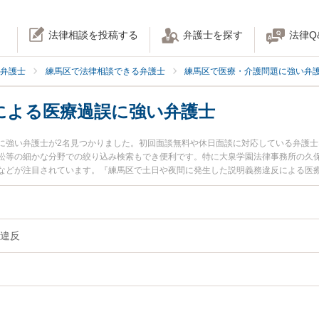
法律相談を投稿する
弁護士を探す
法律Q
弁護士
練馬区で法律相談できる弁護士
練馬区で医療・介護問題に強い弁
による医療過誤に強い弁護士
に強い弁護士が2名見つかりました。初回面談無料や休日面談に対応している弁護
訟等の細かな分野での絞り込み検索もでき便利です。特に大泉学園法律事務所の久保
などが注目されています。『練馬区で土日や夜間に発生した説明義務違反による医
解決の実績豊富な近くの弁護士を検索したい』『初回相談無料で説明義務違反によ
おすすめです。
違反