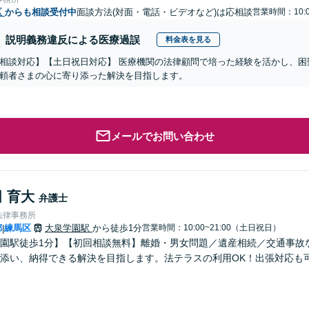
区
からも相談受付中
面談方法(対面・電話・ビデオなど)は応相談
営業時間：10:
説明義務違反による医療過誤
料金表を見る
相談対応】【土日祝日対応】 医療機関の法律顧問で培った経験を活かし、困
頼者さまの心に寄り添った解決を目指します。
メールでお問い合わせ
 育大
弁護士
法律事務所
都
練馬区
大泉学園駅
から徒歩1分
営業時間：10:00~21:00（土日祝日）
|
園駅徒歩1分】【初回相談無料】離婚・男女問題／遺産相続／交通事故
添い、納得できる解決を目指します。法テラスの利用OK！出張対応も