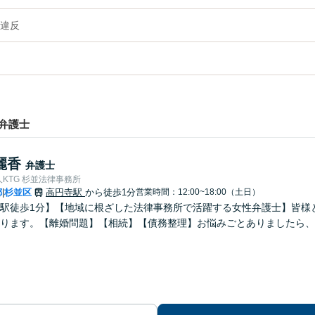
違反
弁護士
麗香
弁護士
KTG 杉並法律事務所
都
杉並区
高円寺駅
から徒歩1分
営業時間：12:00~18:00（土日）
|
駅徒歩1分】【地域に根ざした法律事務所で活躍する女性弁護士】皆様
ります。【離婚問題】【相続】【債務整理】お悩みごとありましたら、