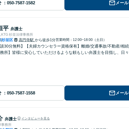
せ
メール
恒平
弁護士
KTG 杉並法律事務所
都
杉並区
高円寺駅
から徒歩1分
営業時間：12:00~18:00（土日）
|
談30分無料】【夫婦カウンセラー資格保有】離婚/交通事故/不動産/相
務所】皆様に安心していただけるような頼もしい弁護士を目指し、日々
せ
メール
介
弁護士
インタビューを見る
律事務所