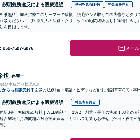
説明義務違反による医療過誤
事例を見る(1件)
料金表を見る
相談無料】歯科治療でのリーマーの破損、脱毛やシミ取りでの火傷などクリ
相談ください！【医療法人の法務・クリニックの顧問経験あり】実情に即し
決を目指します。
メール
裕也
弁護士
律経済事務所 相模原支店
区
からも相談受付中
面談方法(対面・電話・ビデオなど)は応相談
営業時間：本
説明義務違反による医療過誤
料金表を見る
原駅3分｜初回相談無料｜WEB面談可｜1972年創業・長年の実績！90名の
総合解決！労務問題の対応実績豊富／カスハラ対策もお任せ【休日・夜間相
制】