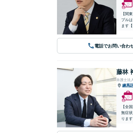
【関東
ブルは
ます【
電話でお問い合わ
藤林 
弁護士法
練馬
【全国
無症状
ります