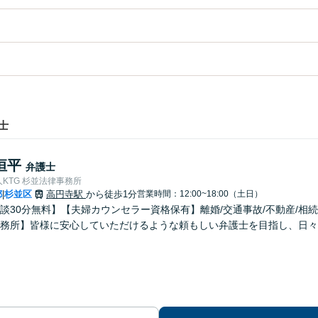
士
恒平
弁護士
KTG 杉並法律事務所
都
杉並区
高円寺駅
から徒歩1分
営業時間：12:00~18:00（土日）
|
談30分無料】【夫婦カウンセラー資格保有】離婚/交通事故/不動産/相
務所】皆様に安心していただけるような頼もしい弁護士を目指し、日々