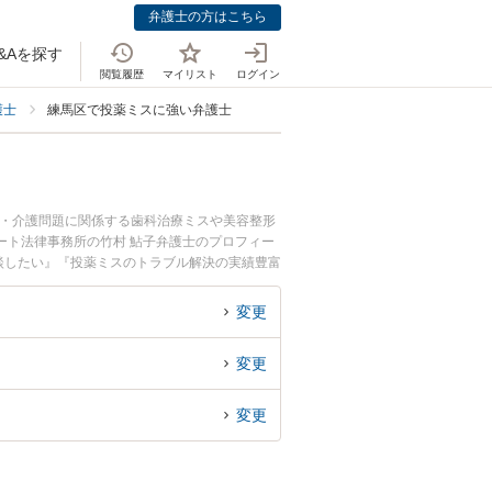
弁護士の方はこちら
&Aを探す
閲覧履歴
マイリスト
ログイン
護士
練馬区で投薬ミスに強い弁護士
療・介護問題に関係する歯科治療ミスや美容整形
ート法律事務所の竹村 鮎子弁護士のプロフィー
談したい』『投薬ミスのトラブル解決の実績豊富
相談者さんにおすすめです。
変更
変更
変更