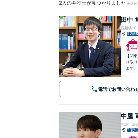
2
人の弁護士が見つかりました
(検索結
田中 
西船橋ゴ
練馬
【関東
り取り
ます。
電話でお問い合わ
中屋 
弁護士法人
練馬