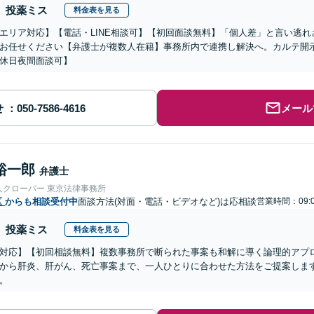
投薬ミス
料金表を見る
エリア対応】【電話・LINE相談可】【初回面談無料】「個人差」と言い逃
お任せください【弁護士が複数人在籍】事務所内で連携し解決へ。カルテ開
休日夜間面談可】
せ
メール
裕一郎
弁護士
人クローバー 東京法律事務所
区
からも相談受付中
面談方法(対面・電話・ビデオなど)は応相談
営業時間：09:
投薬ミス
料金表を見る
対応】【初回相談無料】複数事務所で断られた事案も和解に導く論理的アプ
から肝炎、肝がん、死亡事案まで、一人ひとりに合わせた方法をご提案しま
。