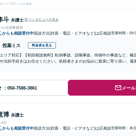
果について詳しくは
こちら
)
隼斗
弁護士
インタビューを見る
ール法律事務所
区
からも相談受付中
面談方法(対面・電話・ビデオなど)は応相談
営業時間：09:
投薬ミス
料金表を見る
エリア対応】【初回相談無料】転倒事故、誤嚥事故、徘徊中の事故など、幅
や法的手続きはお任せください。依頼者さまのお悩みに親身に寄り添い、最
せ
メール
竜博
弁護士
AO
区
からも相談受付中
面談方法(対面・電話・ビデオなど)は応相談
営業時間：本