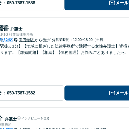
せ
メール
麗香
弁護士
KTG 杉並法律事務所
都
杉並区
高円寺駅
から徒歩1分
営業時間：12:00~18:00（土日）
|
駅徒歩1分】【地域に根ざした法律事務所で活躍する女性弁護士】皆様
ります。【離婚問題】【相続】【債務整理】お悩みごとありましたら、
せ
メール
介
弁護士
インタビューを見る
律事務所