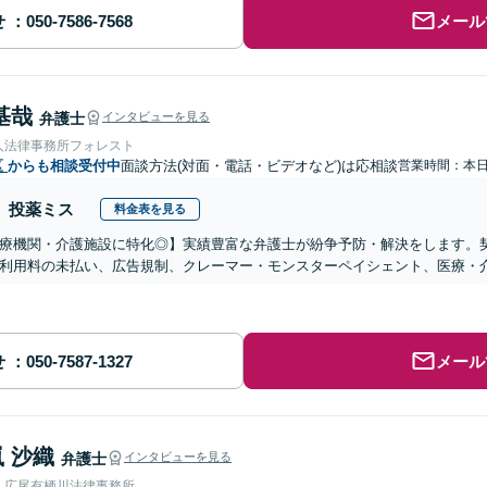
せ
メール
基哉
弁護士
インタビューを見る
人法律事務所フォレスト
区
からも相談受付中
面談方法(対面・電話・ビデオなど)は応相談
営業時間：本
投薬ミス
料金表を見る
医療機関・介護施設に特化◎】実績豊富な弁護士が紛争予防・解決をします。
利用料の未払い、広告規制、クレーマー・モンスターペイシェント、医療・
せ
メール
 沙織
弁護士
インタビューを見る
人広尾有栖川法律事務所