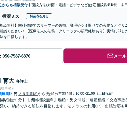
区
からも相談受付中
面談方法(対面・電話・ビデオなど)は応相談
営業時間：本
投薬ミス
料金表を見る
相談無料】歯科治療でのリーマーの破損、脱毛やシミ取りでの火傷などクリ
相談ください！【医療法人の法務・クリニックの顧問経験あり】実情に即し
決を目指します。
メール
 育大
弁護士
法律事務所
都
練馬区
大泉学園駅
から徒歩1分
営業時間：10:00~21:00（土日祝日）
|
園駅徒歩1分】【初回相談無料】離婚・男女問題／遺産相続／交通事故
添い、納得できる解決を目指します。法テラスの利用OK！出張対応も