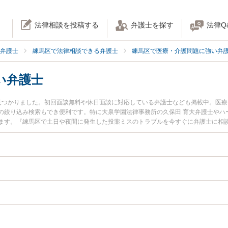
法律相談を投稿する
弁護士を探す
法律Q
弁護士
練馬区で法律相談できる弁護士
練馬区で医療・介護問題に強い弁
い弁護士
見つかりました。初回面談無料や休日面談に対応している弁護士なども掲載中。医
の絞り込み検索もでき便利です。特に大泉学園法律事務所の久保田 育大弁護士やハ
ます。『練馬区で土日や夜間に発生した投薬ミスのトラブルを今すぐに弁護士に相
で投薬ミスを法律相談できる練馬区内の弁護士に相談予約したい』などでお困りの