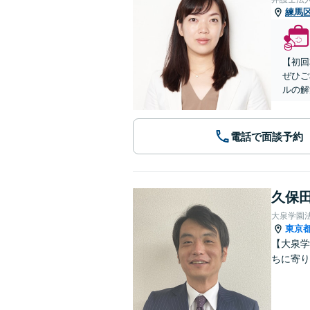
練馬
【初回
ぜひご
ルの解
電話で面談予約
久保田
大泉学園
東京
【大泉学
ちに寄り