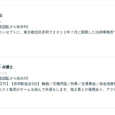
士
所
赤羽駅
から徒歩4分
コンセプトに、東京都北区赤羽で２０１２年７月に開業した法律事務所
郎
弁護士
ピース
赤羽駅
から徒歩2分
話対応可】【赤羽駅徒歩2分】 離婚／労働問題／刑事／交通事故／借金債
リスト集団がチームを組んで弁護をします。他士業との連携あり。アク