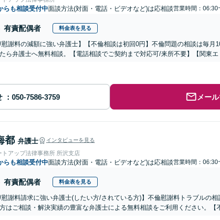
からも相談受付中
面談方法(対面・電話・ビデオなど)は応相談
営業時間：06:30
有責配偶者
料金表を見る
/慰謝料の減額に強い弁護士】【不倫相談は初回0円】不倫問題の相談は毎月1
たら弁護士へ無料相談。【電話相談でご契約まで対応可/来所不要】【関東エ
せ
メール
海都
弁護士
インタビューを見る
ートアップ法律事務所 所沢支店
からも相談受付中
面談方法(対面・電話・ビデオなど)は応相談
営業時間：06:30
有責配偶者
料金表を見る
/慰謝料請求に強い弁護士(したい方/されている方)】不倫慰謝料トラブルの相
方はご相談・解決実績の豊富な弁護士による無料相談をご利用ください。【