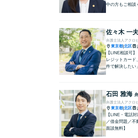
中の方もご相談
佐々木 一
弁護士法人アクロ
東京都
北区
|
【LINE相談
レジットカード
件で解決したい
石田 雅海
弁護士法人アクロ
東京都
北区
|
【LINE・電
／借金問題／不
面談無料】