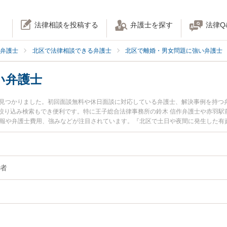
法律相談を投稿する
弁護士を探す
法律Q
弁護士
北区で法律相談できる弁護士
北区で離婚・男女問題に強い弁護士
い弁護士
名見つかりました。初回面談無料や休日面談に対応している弁護士、解決事例を持つ
絞り込み検索もでき便利です。特に王子総合法律事務所の鈴木 信作弁護士や赤羽駅
情報や弁護士費用、強みなどが注目されています。『北区で土日や夜間に発生した有
な近くの弁護士を検索したい』『初回相談無料で有責配偶者を法律相談できる北区
者