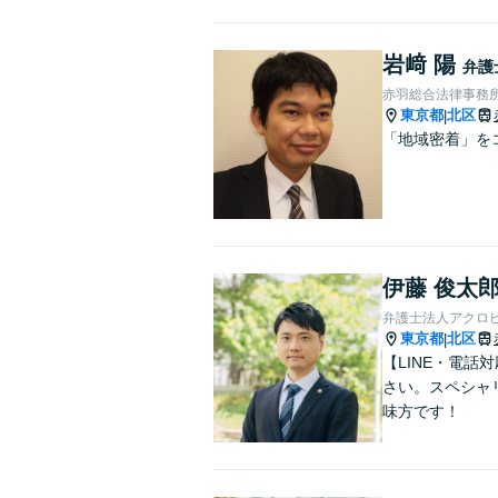
岩﨑 陽
弁護
赤羽総合法律事務
東京都
北区
|
「地域密着」を
伊藤 俊太
弁護士法人アクロ
東京都
北区
|
【LINE・電
さい。スペシャ
味方です！