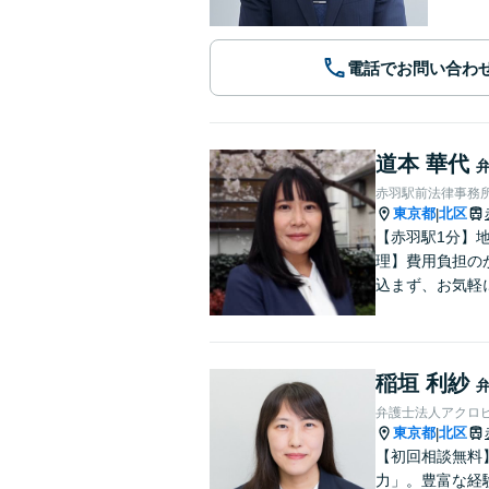
電話でお問い合わ
道本 華代
赤羽駅前法律事務
東京都
北区
|
【赤羽駅1分】
理】費用負担の
込まず、お気軽
稲垣 利紗
弁護士法人アクロ
東京都
北区
|
【初回相談無料
力」。豊富な経