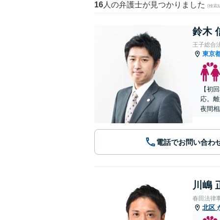
16
人の弁護士が見つかりました
(検索
鈴木 
王子総合
東京
【初回
応。離
夜間相
電話でお問い合わ
川嶋 
春田法律
北区