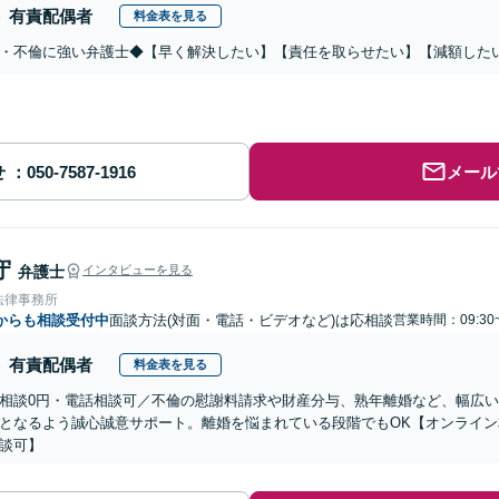
有責配偶者
料金表を見る
・不倫に強い弁護士◆【早く解決したい】【責任を取らせたい】【減額した
せ
メール
守
弁護士
インタビューを見る
法律事務所
からも相談受付中
面談方法(対面・電話・ビデオなど)は応相談
営業時間：09:30
有責配偶者
料金表を見る
相談0円・電話相談可／不倫の慰謝料請求や財産分与、熟年離婚など、幅広
となるよう誠心誠意サポート。離婚を悩まれている段階でもOK【オンライ
談可】