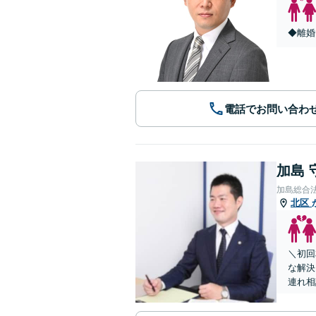
◆離婚
電話でお問い合わ
加島 
加島総合
北区
＼初回
な解決
連れ相