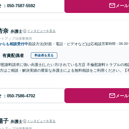
せ
メール
杏奈
弁護士
インタビューを見る
ートアップ法律事務所
からも相談受付中
面談方法(対面・電話・ビデオなど)は応相談
営業時間：06:30
有責配偶者
料金表を見る
/慰謝料請求に強い弁護士(したい方/されている方)】不倫慰謝料トラブルの相
方はご相談・解決実績の豊富な弁護士による無料相談をご利用ください。【
せ
メール
陽子
弁護士
インタビューを見る
ートアップ法律事務所