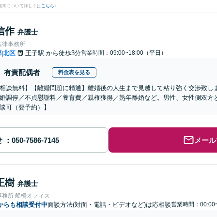
結果について詳しくは
こちら
)
信作
弁護士
法律事務所
都
北区
王子駅
から徒歩3分
営業時間：09:00~18:00（平日）
|
有責配偶者
料金表を見る
相談無料】【離婚問題に精通】離婚後の人生まで見越して粘り強く交渉致し
婚調停／不貞慰謝料／養育費／親権獲得／熟年離婚など。男性、女性側双方
談可（要予約）】
せ
メール
正樹
弁護士
事務所 船橋オフィス
からも相談受付中
面談方法(対面・電話・ビデオなど)は応相談
営業時間：00:00