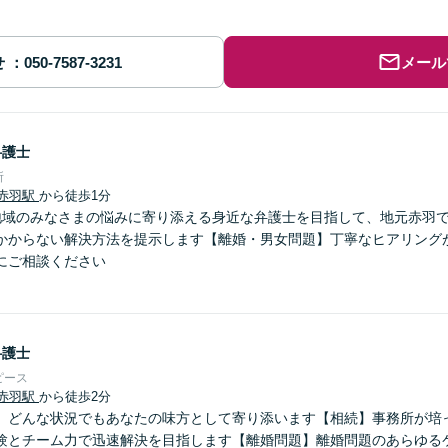
せ
メール
弁護士
所
赤羽駅
から徒歩1分
地域のみなさまの悩みに寄り添える身近な弁護士を目指して、地元赤羽
かからない解決方法を提示します【離婚・男女問題】丁寧なヒアリング
にご相談ください
弁護士
ピース
赤羽駅
から徒歩2分
】どんな状況でもあなたの味方として寄り添います【相続】事務所が培
験とチーム力で迅速解決を目指します【離婚問題】離婚問題のあらゆる