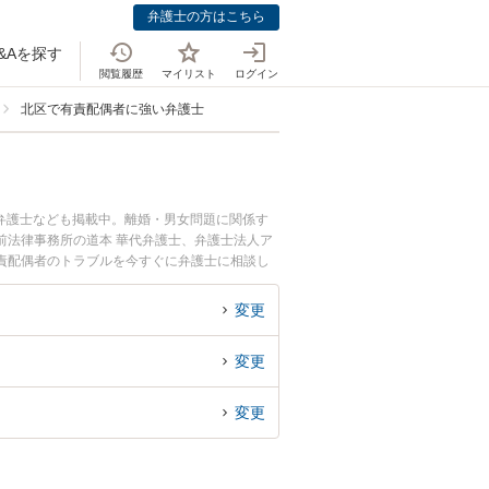
弁護士の方はこちら
&Aを探す
閲覧履歴
マイリスト
ログイン
北区で有責配偶者に強い弁護士
弁護士なども掲載中。離婚・男女問題に関係す
前法律事務所の道本 華代弁護士、弁護士法人ア
責配偶者のトラブルを今すぐに弁護士に相談し
内の弁護士に相談予約したい』などでお困りの相
変更
変更
変更