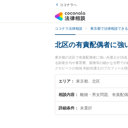
ココナラへ
ココナラ法律相談
東京都で法律相談できる
北区の有責配偶者に強
東京都の北区で有責配偶者に強い弁護士が16
る財産分与や養育費、親権等の細かな分野での
クロピースの稲垣 利紗弁護士のプロフィール
たい』『有責配偶者のトラブル解決の実績豊富
談者さんにおすすめです。
エリア
東京都、北区
相談内容
離婚・男女問題、有責配偶
詳細条件
未選択