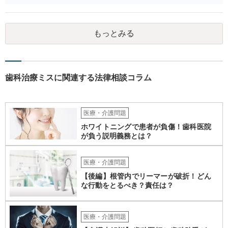
と思います。 ご自身で内容証明を出すこともあり得ますが、弁護士が
代理人として病院側との交渉窓口となることも方法の一つです。 ご自
身で内容証明を出される場合、書面にご質問者の不利になる事情を記
もっとみる
載した場合はそれ以降の交渉ハードルが上がってしまうため慎重に検
討されるとよいでしょう。
歯科治療ミスに関連する法律相談コラム
医療・介護問題
ホワイトニングで患者が負傷！歯科医院
が負う説明義務とは？
医療・介護問題
【後編】根管内でリーマーが破折！どん
な行動をとるべき？責任は？
医療・介護問題