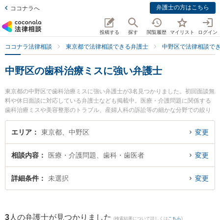
弁護士の方はこちら
ココナラへ
投稿する
探す
閲覧履歴
マイリスト
ログイン
ココナラ法律相談
東京都で法律相談できる弁護士
中野区で法律相談で
中野区の歯科治療ミスに強い弁護士
東京都の中野区で歯科治療ミスに強い弁護士が3名見つかりました。初回面談無
料や休日面談に対応している弁護士なども掲載中。医療・介護問題に関係する
歯科治療ミスや美容整形のトラブル、産婦人科の訴訟等の細かな分野での絞り
込み検索もでき便利です。特に星雄介法律事務所の星 雄介弁護士や海陽法律事
務所の田邊 裕之弁護士、田中賢規法律事務所の田中 賢規弁護士のプロフィール
エリア
東京都、中野区
変更
情報や弁護士費用、強みなどが注目されています。『中野区で土日や夜間に発
生した歯科治療ミスのトラブルを今すぐに弁護士に相談したい』『歯科治療ミ
相談内容
医療・介護問題、歯科・歯医者
変更
スのトラブル解決の実績豊富な近くの弁護士を検索したい』『初回相談無料で
歯科治療ミスを法律相談できる中野区内の弁護士に相談予約したい』などでお
困りの相談者さんにおすすめです。
詳細条件
未選択
変更
3
人の弁護士が見つかりました
(検索結果について詳しくは
こちら
)