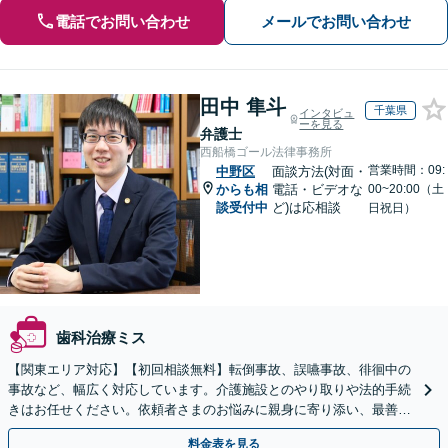
電話でお問い合わせ
メールでお問い合わせ
田中 隼斗
千葉県
インタビュ
ーを見る
弁護士
西船橋ゴール法律事務所
営業時間：09:
中野区
面談方法(対面・
からも相
電話・ビデオな
00~20:00（土
談受付中
ど)は応相談
日祝日）
歯科治療ミス
【関東エリア対応】【初回相談無料】転倒事故、誤嚥事故、徘徊中の
事故など、幅広く対応しています。介護施設とのやり取りや法的手続
きはお任せください。依頼者さまのお悩みに親身に寄り添い、最善の
結果が得られるように尽力いたします。
料金表を見る