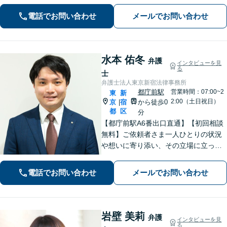
指し、日々邁進しております【夜間・
電話でお問い合わせ
メールでお問い合わせ
土日相談可】
水本 佑冬
弁護
インタビューを見
る
士
弁護士法人東京新宿法律事務所
都庁前駅
営業時間：07:00~2
東
新
2:00（土日祝日）
京
宿
から徒歩0
|
都
区
分
【都庁前駅A6番出口直通】【初回相談
無料】ご依頼者さま一人ひとりの状況
や想いに寄り添い、その立場に立って
考えることを大切にしています。納得
して明るい未来へ踏み出せるよう、誠
電話でお問い合わせ
メールでお問い合わせ
実に向き合い、全力を尽くします！
【休日や夜間相談も柔軟に対応】
岩壁 美莉
弁護
インタビューを見
る