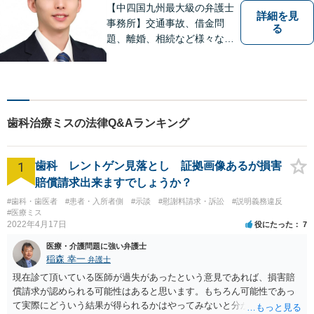
【中四国九州最大級の弁護士
詳細を見
事務所】交通事故、借金問
る
題、離婚、相続など様々な問
題について、「何度でも無
料」の相談を行っています！
まずはお気軽にご相談くださ
い！
歯科治療ミスの法律Q&Aランキング
1
歯科 レントゲン見落とし 証拠画像あるが損害
賠償請求出来ますでしょうか？
#歯科・歯医者
#患者・入所者側
#示談
#慰謝料請求・訴訟
#説明義務違反
#医療ミス
2022年4月17日
役にたった
7
医療・介護問題に強い弁護士
稲森 幸一
弁護士
現在診て頂いている医師が過失があったという意見であれば、損害賠
償請求が認められる可能性はあると思います。もちろん可能性であっ
て実際にどういう結果が得られるかはやってみないと分かりません