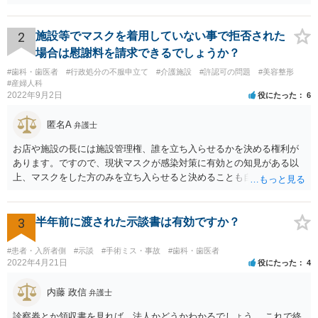
が。 損害としては、その過失によって生じた症状の治療にかかった治
療費や精神的苦痛を受けた分の慰謝料や仕事に影響があれば休業損害
などが考えられます。 頑張ってください。
2
施設等でマスクを着用していない事で拒否された
場合は慰謝料を請求できるでしょうか？
#歯科・歯医者
#行政処分の不服申立て
#介護施設
#許認可の問題
#美容整形
#産婦人科
2022年9月2日
役にたった
6
匿名A
弁護士
お店や施設の長には施設管理権、誰を立ち入らせるかを決める権利が
あります。ですので、現状マスクが感染対策に有効との知見がある以
上、マスクをした方のみを立ち入らせると決めることも自由であり、
不当な差別には当たらないと考えられます。 これが公衆浴場や旅館業
など公益的な側面のある業種ですと、公衆浴場法など各種業法で定め
られた理由以外での利用拒否は禁止されていますし、公の施設でもマ
3
半年前に渡された示談書は有効ですか？
スクなしだけでの利用拒否は問題となりえますが、民間のお店に対し
ては慰謝料の請求は認められないと考えられます。
#患者・入所者側
#示談
#手術ミス・事故
#歯科・歯医者
2022年4月21日
役にたった
4
内藤 政信
弁護士
診察券とか領収書を見れば、法人かどうかわかるでしょう。 これで終