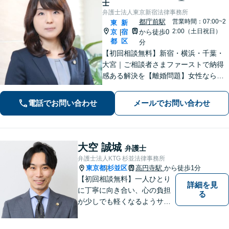
士
弁護士法人東京新宿法律事務所
都庁前駅
営業時間：07:00~2
東
新
2:00（土日祝日）
京
宿
から徒歩0
|
都
区
分
​​【初回相談無料】新宿・横浜・千葉・
大宮｜ご相談者さまファーストで納得
感ある解決を【離婚問題】女性ならで
はの視点でサポート。離婚検討段階か
らご相談ください【相続問題】事務所
電話でお問い合わせ
メールでお問い合わせ
相談実績1万件以上！様々な相続トラブ
ルをトータルサポート【都庁前駅直
結】​
大空 誠城
弁護士
弁護士法人KTG 杉並法律事務所
東京都
杉並区
高円寺駅
から徒歩1分
|
【初回相談無料】一人ひとり
詳細を見
に丁寧に向き合い、心の負担
る
が少しでも軽くなるようサポ
ートいたします。問題の背景
にも目を向け、その先の暮ら