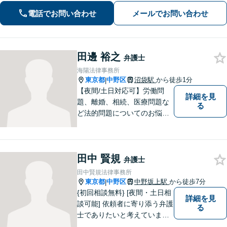
問題、離婚問題、成人・少年の刑事事
電話でお問い合わせ
メールでお問い合わせ
件、相続問題、学校問題、行政事件、
企業法務に強い関心があります。
田邊 裕之
弁護士
海陽法律事務所
東京都
中野区
沼袋駅
から徒歩1分
|
【夜間/土日対応可】労働問
詳細を見
題、離婚、相続、医療問題な
る
ど法的問題についてのお悩み
は東京都中野区の海陽法律事
務所にご相談下さい。町の法
律家として、一つ一つきめ細
田中 賢規
やかに案件に取り組みます。
弁護士
田中賢規法律事務所
東京都
中野区
中野坂上駅
から徒歩7分
|
{初回相談無料} [夜間・土日相
詳細を見
談可能] 依頼者に寄り添う弁護
る
士でありたいと考えていま
す。どんな事でもお気軽にご