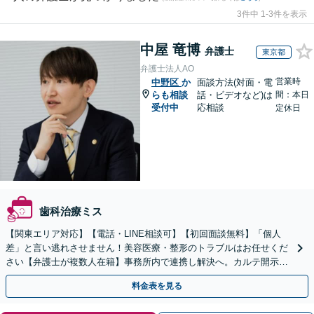
3件中 1-3件を表示
中屋 竜博
弁護士
東京都
弁護士法人AO
営業時
中野区
か
面談方法(対面・電
らも相談
話・ビデオなど)は
間：本日
受付中
応相談
定休日
歯科治療ミス
【関東エリア対応】【電話・LINE相談可】【初回面談無料】「個人
差」と言い逃れさせません！美容医療・整形のトラブルはお任せくだ
さい【弁護士が複数人在籍】事務所内で連携し解決へ。カルテ開示や
返金・賠償請求をサポートいたします【休日夜間面談可】
料金表を見る