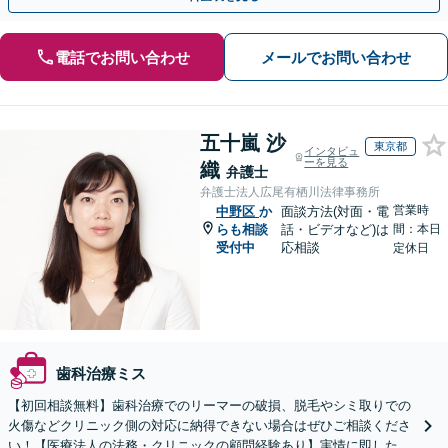
電話でお問い合わせ
メールでお問い合わせ
五十嵐 沙
東京都
インタビュ
ーを見る
織
弁護士
弁護士法人広尾有栖川法律事務所
営業時
中野区
か
面談方法(対面・電
らも相談
話・ビデオなど)は
間：本日
受付中
応相談
定休日
歯科治療ミス
【初回相談無料】歯科治療でのリーマーの破損、脱毛やシミ取りでの
火傷などクリニック側の対応に納得できない場合はぜひご相談くださ
い！【医療法人の法務・クリニックの顧問経験あり】実情に即したア