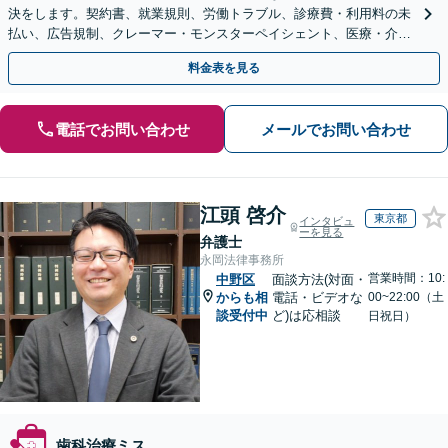
決をします。契約書、就業規則、労働トラブル、診療費・利用料の未
払い、広告規制、クレーマー・モンスターペイシェント、医療・介護
事故などに対応【顧問契約あり】
料金表を見る
電話でお問い合わせ
メールでお問い合わせ
江頭 啓介
東京都
インタビュ
ーを見る
弁護士
永岡法律事務所
営業時間：10:
中野区
面談方法(対面・
からも相
電話・ビデオな
00~22:00（土
談受付中
ど)は応相談
日祝日）
歯科治療ミス