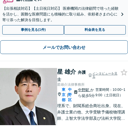
【出張相談対応】【土日祝日対応】 医療機関の法律顧問で培った経験
を活かし、困難な医療問題にも積極的に取り組み、依頼者さまの心に
寄り添った解決を目指します。
事例を見る(1件)
料金表を見る
メールでお問い合わせ
星 雄介
弁護
インタビューを見
る
士
星雄介法律事務所
東
中
中野駅
か
営業時間：10:00~1
京
野
|
9:00（土日祝日）
ら徒歩5分
都
区
理系で、財閥系総合商社出身。現在、
弁護士業の他、大学受験予備校物理講
師、上智大学法学部及び法科大学院非
常勤講師、刑事弁護委員会所属。男女