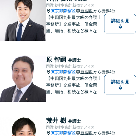
岡野法律事務所 新宿オフィス
東京都
新宿区
新宿駅
から徒歩4分
|
【中四国九州最大級の弁護士
詳細を見
事務所】交通事故、借金問
る
題、離婚、相続など様々な問
題について、「何度でも無
料」の相談を行っています！
まずはお気軽にご相談くださ
い！
原 智嗣
弁護士
岡野法律事務所 新宿オフィス
東京都
新宿区
新宿駅
から徒歩4分
|
【中四国九州最大級の弁護士
詳細を見
事務所】交通事故、借金問
る
題、離婚、相続など様々な問
題について、「何度でも無
料」の相談を行っています！
まずはお気軽にご相談くださ
い！
荒井 樹
弁護士
岡野法律事務所 新宿オフィス
東京都
新宿区
新宿駅
から徒歩4分
|