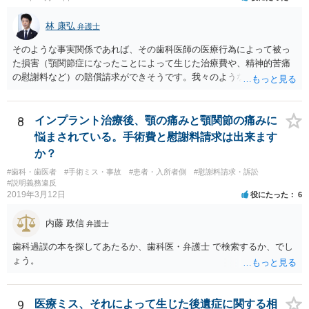
林 康弘
弁護士
そのような事実関係であれば、その歯科医師の医療行為によって被っ
た損害（顎関節症になったことによって生じた治療費や、精神的苦痛
の慰謝料など）の賠償請求ができそうです。我々のような弁護士に依
頼した上で、その歯科でのカルテ等の医療記録の取得や、後医（Ｂ歯
科）の先生の協力等を得ることも必要だと思います。
8
インプラント治療後、顎の痛みと顎関節の痛みに
悩まされている。手術費と慰謝料請求は出来ます
か？
#歯科・歯医者
#手術ミス・事故
#患者・入所者側
#慰謝料請求・訴訟
#説明義務違反
2019年3月12日
役にたった
6
内藤 政信
弁護士
歯科過誤の本を探してあたるか、歯科医・弁護士 で検索するか、でし
ょう。
9
医療ミス、それによって生じた後遺症に関する相