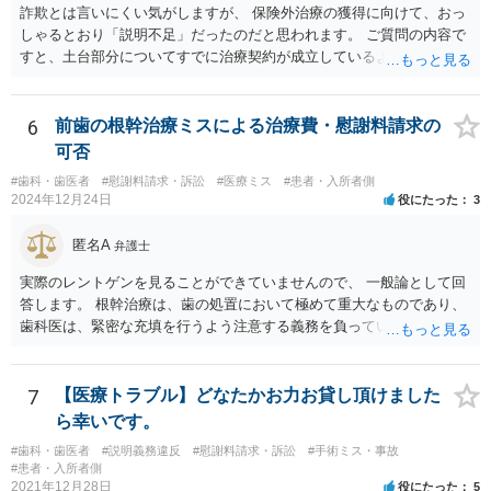
かは、職場での人間関係など気になる点があると思いますが、弁護士
詐欺とは言いにくい気がしますが、 保険外治療の獲得に向けて、おっ
か労基署へ一度ご相談いただくと安心だと思います。 均等法 （婚姻、
しゃるとおり「説明不足」だったのだと思われます。 ご質問の内容で
妊娠、出産等を理由とする不利益取扱いの禁止等） 第九条 事業主
すと、土台部分についてすでに治療契約が成立しているように思われ
は、女性労働者が婚姻し、妊娠し、又は出産したことを退職理由とし
ますが、 治療契約を取消すことができれば、５万円の支払義務を消滅
て予定する定めをしてはならない。 ２ 事業主は、女性労働者が婚姻
させることができます。 消費者契約法は、いくつか取消の類型を定め
したことを理由として、解雇してはならない。 ３ 事業主は、その雇
ています。 いくつか該当しそうな取消権をご参考までのせます。 ①土
6
前歯の根幹治療ミスによる治療費・慰謝料請求の
用する女性労働者が妊娠したこと、出産したこと、労働基準法（昭和
台と被せ物の治療は通常同じ歯科で行いますので、被せ物の治療費が
可否
二十二年法律第四十九号）第六十五条第一項の規定による休業を請求
４０万円もかかるというのは 治療費という重要な事項について、不利
し、又は同項若しくは同条第二項の規定による休業をしたことその他
#歯科・歯医者
#慰謝料請求・訴訟
#医療ミス
#患者・入所者側
益なる事実の不告知があった認められると考えられます。 そのため、
2024年12月24日
役にたった
3
の妊娠又は出産に関する事由であつて厚生労働省令で定めるものを理
４０万円もかかるとは夢にも思わなかったという事情があれば、不利
由として、当該女性労働者に対して解雇その他不利益な取扱いをして
益事実の不告知を理由とした取消権を主張することが出来る可能性が
匿名A
はならない。 ４ 妊娠中の女性労働者及び出産後一年を経過しない女
弁護士
あります（消費者契約法４条２項）。 ②また、保険外治療の必要性に
性労働者に対してなされた解雇は、無効とする。ただし、事業主が当
ついて虚偽の説明があったのであれば、不実告知取消ということも考
実際のレントゲンを見ることができていませんので、 一般論として回
該解雇が前項に規定する事由を理由とする解雇でないことを証明した
えられます（消費者契約法４条１項１号）。 ③そのほか、歯科治療
答します。 根幹治療は、歯の処置において極めて重大なものであり、
ときは、この限りでない。
中、抗らうことが困難な状態で保険外治療の勧誘をされたということ
歯科医は、緊密な充填を行うよう注意する義務を負っていると考えら
であれば、最近（令和５年６月１日）施行されたばかりですが、 退去
れます。 （同趣旨の判示をした裁判例として、東京地裁平20(ワ)30392
困難場所（たとえば、待合から診察台へ）に同行された上で困惑して
号事件） 当該義務に違反した場合、診療契約の不履行又は不法行為に
契約したという類型の取消権（改正消費者契約法４条３項３号）も使
基づく損害賠償請求の可能性が生じます。 慰謝料に関しては、通院慰
7
【医療トラブル】どなたかお力お貸し頂けました
える可能性があります。 一旦、書面で消費者契約法に基づく取消権を
謝料といった形での請求になろうかと思います。
ら幸いです。
行使するので払えないという 通知をして様子をみるのも手かと思いま
す。 その他、消費生活センターに相談して、間に入ってもらうことも
#歯科・歯医者
#説明義務違反
#慰謝料請求・訴訟
#手術ミス・事故
#患者・入所者側
手かもしれません。
2021年12月28日
役にたった
5