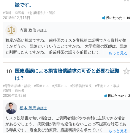
談です。
#歯科・歯医者
#慰謝料請求・訴訟
2018年12月16日
役にたった
10
内藤 政信
弁護士
難度が高い相談ですね。 歯科医のミスを客観的に証明できる資料が整
うかどうか。 誤診といういうことですかね。 大学病院の医師は、誤診
と判断したんですかね。 前歯科医の誤りを前提として、 その医師はど
のように判断し、治療計画を立てたんでしょうかね。 現在の症状は、
前医師の診断の誤りに起因するものかどうか、 大学病院の医師は、ど
う見ているんでしょうかね。 歯科医の資格を持ってる弁護士もいます
10
医療過誤による損害賠償請求の可否と必要な証拠
ね。 そのような弁護士を探すのもいいと思いますね。
は？
#慰謝料請求・訴訟
#医療ミス
#投薬ミス
#説明義務違反
#手術ミス・事故
#歯科・歯医者
2026年3月2日
役にたった
2
松本 翔馬
弁護士
リスク説明書が無い場合は、ご質問者側がやや有利に主張できる場合
があるでしょう。 病院側が謝罪も返信もないことは不誠実な対応であ
る印象です。 返金及び治療費、慰謝料請求を求めていくことになるか