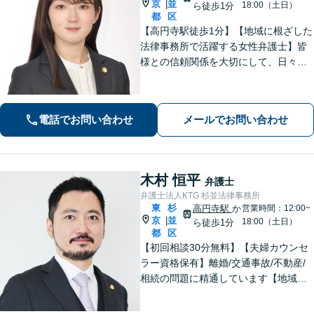
京
並
|
18:00（土日）
ら徒歩1分
都
区
【高円寺駅徒歩1分】【地域に根ざした
法律事務所で活躍する女性弁護士】皆
様との信頼関係を大切にして、日々業
務を行っております。【離婚問題】
【相続】【債務整理】お悩みごとあり
ましたら、お気軽にご相談ください。
電話でお問い合わせ
メールでお問い合わせ
木村 恒平
弁護士
弁護士法人KTG 杉並法律事務所
東
杉
高円寺駅
か
営業時間：12:00~
京
並
|
18:00（土日）
ら徒歩1分
都
区
【初回相談30分無料】【夫婦カウンセ
ラー資格保有】離婚/交通事故/不動産/
相続の問題に精通しています【地域に
密着した法律事務所】皆様に安心して
いただけるような頼もしい弁護士を目