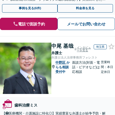
ドバイスで、納得のできるトラブルの解決を目指します。
事例を見る(6件)
料金表を見る
電話で面談予約
メールでお問い合わせ
中尾 基哉
埼玉県
インタビュ
ーを見る
弁護士
弁護士法人法律事務所フォレスト
営業時
中野区
か
面談方法(対面・電
らも相談
話・ビデオなど)は
間：本日
受付中
応相談
定休日
歯科治療ミス
【🏥医療機関・介護施設に特化◎】実績豊富な弁護士が紛争予防・解