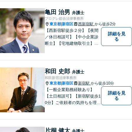
しまで見据えた支えを大切に
しています。【夜間や休日相
亀田 治男
弁護士
談も対応可能】【メール・WE
プログレ総合法律事務所
B面談可】
東京都
新宿区
西新宿駅
から徒歩2分
|
【西新宿駅徒歩２分】【夜間
詳細を見
／休日相談可】【中小企業診
る
断士】【宅地建物取引士】【I
T企業勤務経験有】訴訟だけで
なく交渉など幅広い事案に対
応いたします。企業法務・労
務トラブル・債権回収・相
和田 史郎
弁護士
続・離婚・不動産などお困り
和田新宿法律事務所
の方はぜひご相談ください。
東京都
新宿区
新宿駅
から徒歩10分
|
【一般企業勤務経験あり】
詳細を見
【土日相談可】【新宿駅徒歩1
る
0分】ご依頼者の気持ちを理解
できる市民感覚を持った弁護
士です。ぜひご相談お待ちし
ております。
片桐 健太
弁護士