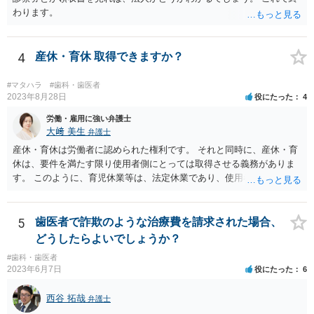
わります。
4
産休・育休 取得できますか？
#マタハラ
#歯科・歯医者
2023年8月28日
役にたった
4
労働・雇用に強い弁護士
大﨑 美生
弁護士
産休・育休は労働者に認められた権利です。 それと同時に、産休・育
休は、要件を満たす限り使用者側にとっては取得させる義務がありま
す。 このように、育児休業等は、法定休業であり、使用者側で任意に
設けられる休暇制度とは異なります。 小さな個人歯科医院だからとい
って、産休・育休を認めないということはできません。 ただし、残念
ながら実際には、妊娠・出産をしたら退職する慣行の事業者はありま
5
歯医者で詐欺のような治療費を請求された場合、
す。 しかし、このような慣行となっていること自体が、均等法９条１
どうしたらよいでしょうか？
項に違反します。 均等法違反は行政指導の対象となり、事業者が是正
#歯科・歯医者
勧告に従わない場合には企業名が公表される可能性もあります。 実際
2023年6月7日
役にたった
6
に小さな医院で公表までいったケースがありますが、かなり稀なケー
スと言えます。 また、産休・育休を理由とした解雇は無効であり、損
西谷 拓哉
弁護士
害賠償請求の対象にもなります。 実際にどのようなアクションを取る