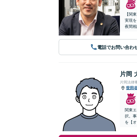
【関東
実現を
夜間相
電話でお問い合わ
片岡 
片岡法律
世田
関東エ
択。事
を【オ