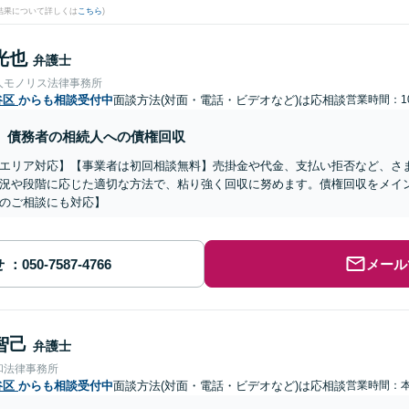
結果について詳しくは
こちら
)
光也
弁護士
人モノリス法律事務所
谷区
からも相談受付中
面談方法(対面・電話・ビデオなど)は応相談
営業時間：10
債務者の相続人への債権回収
エリア対応】【事業者は初回相談無料】売掛金や代金、支払い拒否など、さ
況や段階に応じた適切な方法で、粘り強く回収に努めます。債権回収をメイ
のご相談にも対応】
せ
メール
智己
弁護士
和法律事務所
谷区
からも相談受付中
面談方法(対面・電話・ビデオなど)は応相談
営業時間：