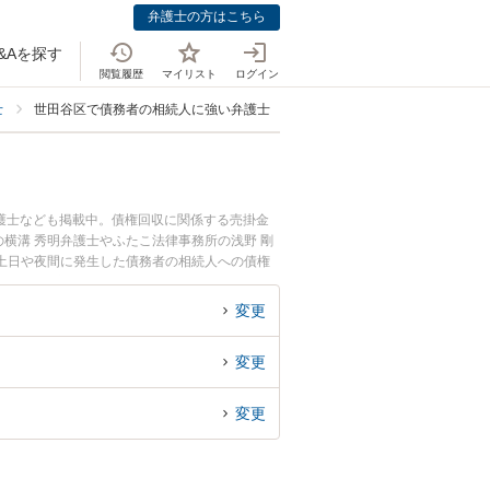
弁護士の方はこちら
&Aを探す
閲覧履歴
マイリスト
ログイン
士
世田谷区で債務者の相続人に強い弁護士
護士なども掲載中。債権回収に関係する売掛金
横溝 秀明弁護士やふたこ法律事務所の浅野 剛
土日や夜間に発生した債務者の相続人への債権
したい』『初回相談無料で債務者の相続人への債
変更
変更
変更