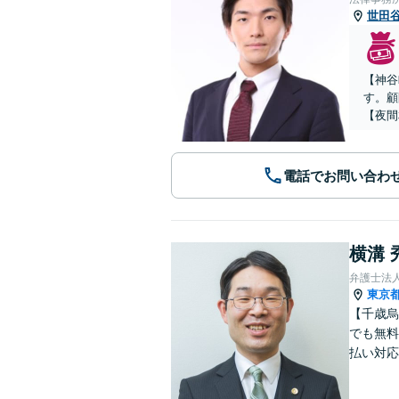
世田
【神谷
す。顧
【夜間
電話でお問い合わ
横溝 
弁護士法
東京
【千歳烏
でも無料
払い対応