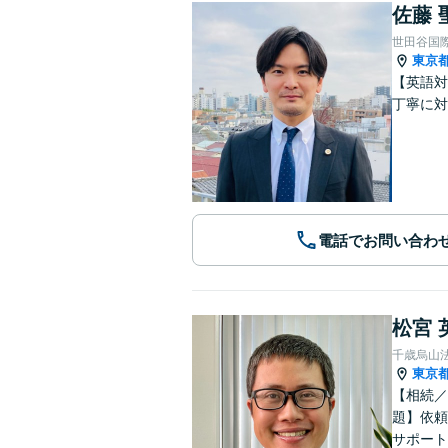
佐藤 
世田谷国
東京
【英語対
丁寧に対
電話でお問い合わ
松宮 
千歳烏山
東京
【相続／
題】依頼
サポート