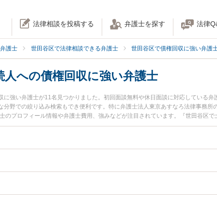
法律相談を投稿する
弁護士を探す
法律Q
弁護士
世田谷区で法律相談できる弁護士
世田谷区で債権回収に強い弁護
続人への債権回収に強い弁護士
収に強い弁護士が11名見つかりました。初回面談無料や休日面談に対応している弁
な分野での絞り込み検索もでき便利です。特に弁護士法人東京あすなろ法律事務所の
護士のプロフィール情報や弁護士費用、強みなどが注目されています。『世田谷区で
』『債務者の相続人への債権回収のトラブル解決の実績豊富な近くの弁護士を検索
相談予約したい』などでお困りの相談者さんにおすすめです。