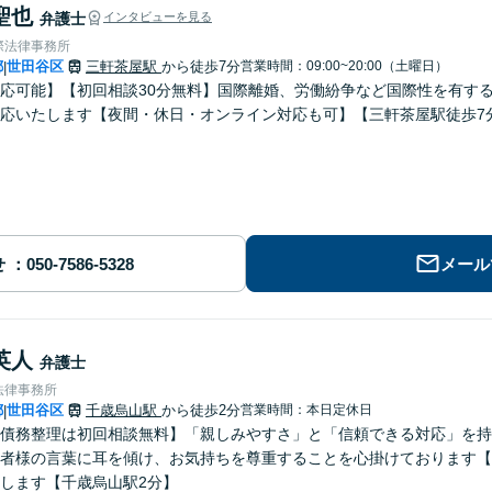
聖也
弁護士
インタビューを見る
際法律事務所
都
世田谷区
三軒茶屋駅
から徒歩7分
営業時間：09:00~20:00（土曜日）
|
応可能】【初回相談30分無料】国際離婚、労働紛争など国際性を有す
応いたします【夜間・休日・オンライン対応も可】【三軒茶屋駅徒歩7
せ
メール
英人
弁護士
法律事務所
都
世田谷区
千歳烏山駅
から徒歩2分
営業時間：本日定休日
|
債務整理は初回相談無料】「親しみやすさ」と「信頼できる対応」を持
者様の言葉に耳を傾け、お気持ちを尊重することを心掛けております【
します【千歳烏山駅2分】