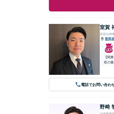
室賀 
室賀法律
世田
【関東
収の最
電話でお問い合わ
野﨑 
法律事務