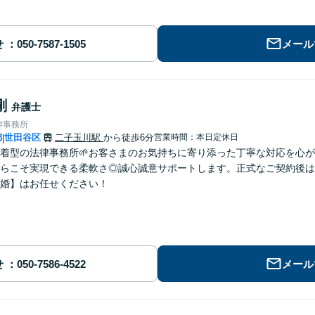
せ
メール
剛
弁護士
律事務所
都
世田谷区
二子玉川駅
から徒歩6分
営業時間：本日定休日
|
密着型の法律事務所🌱お客さまのお気持ちに寄り添った丁寧な対応を心
らこそ実現できる柔軟さ◎誠心誠意サポートします。正式なご契約後は
婚】はお任せください！
せ
メール