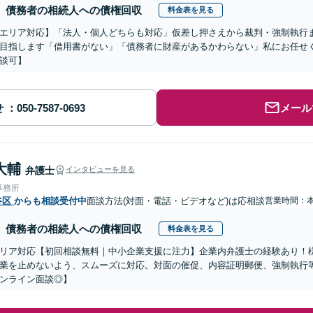
債務者の相続人への債権回収
料金表を見る
エリア対応】「法人・個人どちらも対応」仮差し押さえから裁判・強制執行
目指します「借用書がない」「債務者に財産があるかわらない」私にお任せ
談可】
せ
メール
大輔
弁護士
インタビューを見る
事務所
谷区
からも相談受付中
面談方法(対面・電話・ビデオなど)は応相談
営業時間：
債務者の相続人への債権回収
料金表を見る
リア対応【初回相談無料｜中小企業支援に注力】企業内弁護士の経験あり！
業を止めないよう、スムーズに対応。対面の催促、内容証明郵便、強制執行
ンライン面談◎】