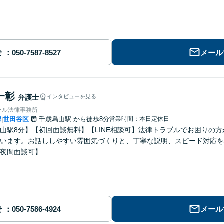
せ
メール
一彰
弁護士
インタビューを見る
ール法律事務所
都
世田谷区
千歳烏山駅
から徒歩8分
営業時間：本日定休日
|
山駅8分】【初回面談無料】【LINE相談可】法律トラブルでお困りの
います。お話ししやすい雰囲気づくりと、丁寧な説明、スピード対応を
夜間面談可】
せ
メール