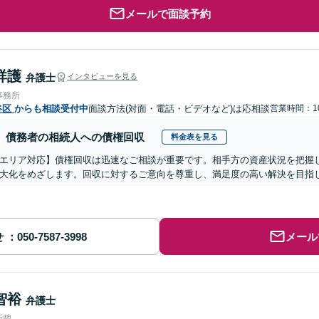
メールで面談予約
祥護
弁護士
インタビューを見る
事務所
谷区
からも相談受付中
面談方法(対面・電話・ビデオなど)は応相談
営業時間：10
債務者の相続人への債権回収
料金表を見る
エリア対応】債権回収は迅速なご相談が重要です。相手方の資産状況を把握
大化をめざします。回収に対するご意向を尊重し、満足度の高い解決を目指
せ
メール
智裕
弁護士
所碧