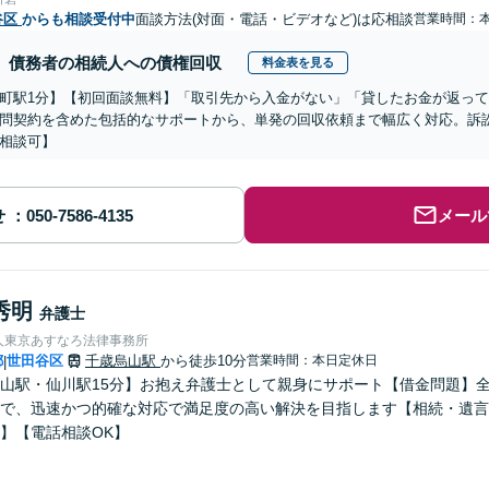
谷区
からも相談受付中
面談方法(対面・電話・ビデオなど)は応相談
営業時間：
債務者の相続人への債権回収
料金表を見る
町駅1分】【初回面談無料】「取引先から入金がない」「貸したお金が返っ
問契約を含めた包括的なサポートから、単発の回収依頼まで幅広く対応。訴
相談可】
せ
メール
秀明
弁護士
人東京あすなろ法律事務所
都
世田谷区
千歳烏山駅
から徒歩10分
営業時間：本日定休日
|
山駅・仙川駅15分】お抱え弁護士として親身にサポート【借金問題】
で、迅速かつ的確な対応で満足度の高い解決を目指します【相続・遺言
】【電話相談OK】