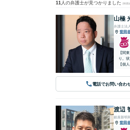
11
人の弁護士が見つかりました
(検索
山極 
弁護士法
世田
【関東
り。状
【個人
電話でお問い合わ
渡辺 
銀座新明
世田