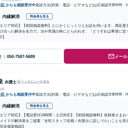
谷区
からも相談受付中
面談方法(対面・電話・ビデオなど)は応相談
営業時間：10
内縁解消
料金表を見る
エリア対応】【初回相談無料】とにかくじっくりとお話を伺います。満足度
け沿った解決を全力で。法や常識の枠にとらわれず、「どうすれば希望に近
可】
せ
メール
俊
弁護士
インタビューを見る
務所
谷区
からも相談受付中
面談方法(対面・電話・ビデオなど)は応相談
営業時間：00
内縁解消
料金表を見る
エリア対応】【電話受付24時間・土日対応】【初回相談無料】依頼者さまお
メイドの解決策をご提案「女性スタッフ在籍／弁護士に話しづらいことも安
完全個室相談】