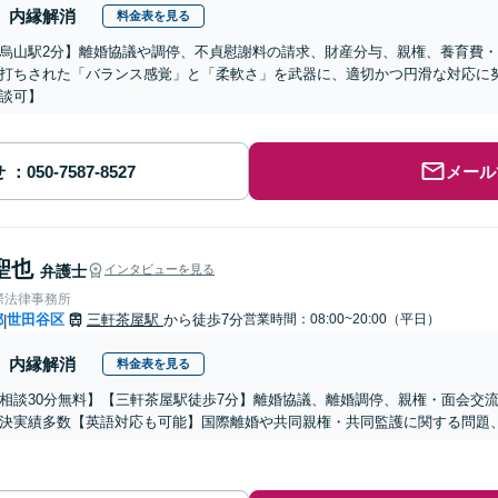
内縁解消
料金表を見る
烏山駅2分】離婚協議や調停、不貞慰謝料の請求、財産分与、親権、養育費
打ちされた「バランス感覚」と「柔軟さ」を武器に、適切かつ円滑な対応に努
談可】
せ
メール
聖也
弁護士
インタビューを見る
際法律事務所
都
世田谷区
三軒茶屋駅
から徒歩7分
営業時間：08:00~20:00（平日）
|
内縁解消
料金表を見る
相談30分無料】【三軒茶屋駅徒歩7分】離婚協議、離婚調停、親権・面会交
決実績多数【英語対応も可能】国際離婚や共同親権・共同監護に関する問題