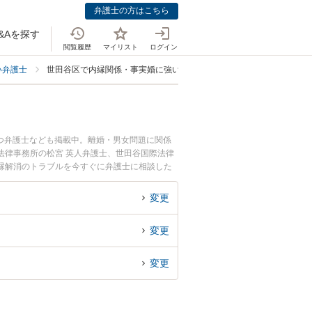
弁護士の方はこちら
&Aを探す
閲覧履歴
マイリスト
ログイン
い弁護士
世田谷区で内縁関係・事実婚に強い弁護士
つ弁護士なども掲載中。離婚・男女問題に関係
法律事務所の松宮 英人弁護士、世田谷国際法律
縁解消のトラブルを今すぐに弁護士に相談した
の弁護士に相談予約したい』などでお困りの相談
変更
変更
変更