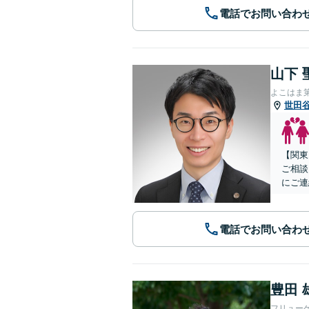
電話でお問い合わ
山下 
よこはま
世田
【関東
ご相談
にご連
電話でお問い合わ
豊田 
フリュー