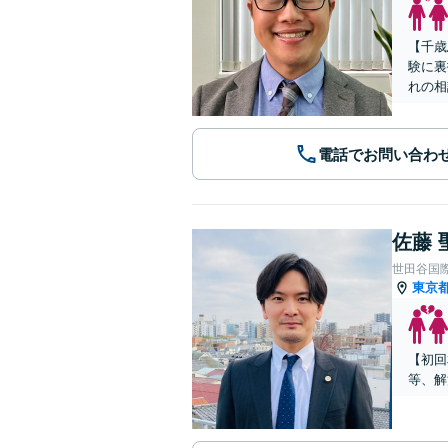
【千歳
験に裏
れの相
電話でお問い合わ
佐藤 
世田谷国
東京
【初回
等、解