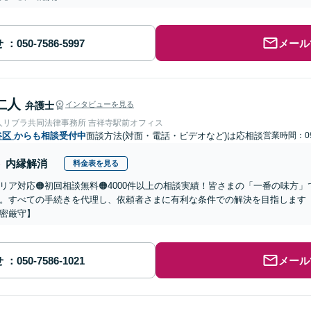
せ
メール
仁人
弁護士
インタビューを見る
人リブラ共同法律事務所 吉祥寺駅前オフィス
谷区
からも相談受付中
面談方法(対面・電話・ビデオなど)は応相談
営業時間：09
内縁解消
料金表を見る
リア対応🟠初回相談無料🟠4000件以上の相談実績！皆さまの「一番の味方
。すべての手続きを代理し、依頼者さまに有利な条件での解決を目指します【
密厳守】
せ
メール