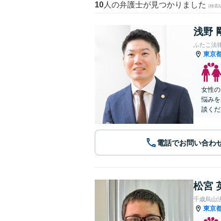
10
人の弁護士が見つかりました
(検索
浅野 
ふたこ法
東京
女性の
悩みを
談くだ
電話でお問い合わ
松宮 
千歳烏山
東京