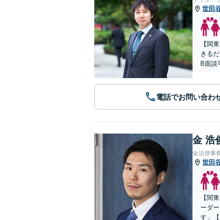
世田
【関東
きるだ
B面談
電話でお問い合わ
金 浩
金法律事
世田
【関東
ーダー
す」【