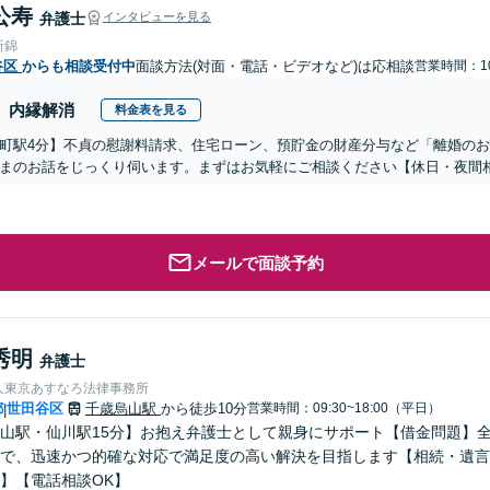
公寿
弁護士
インタビューを見る
所錦
谷区
からも相談受付中
面談方法(対面・電話・ビデオなど)は応相談
営業時間：10
内縁解消
料金表を見る
町駅4分】不貞の慰謝料請求、住宅ローン、預貯金の財産分与など「離婚の
まのお話をじっくり伺います。まずはお気軽にご相談ください【休日・夜間
メールで面談予約
秀明
弁護士
人東京あすなろ法律事務所
都
世田谷区
千歳烏山駅
から徒歩10分
営業時間：09:30~18:00（平日）
|
山駅・仙川駅15分】お抱え弁護士として親身にサポート【借金問題】
で、迅速かつ的確な対応で満足度の高い解決を目指します【相続・遺言
】【電話相談OK】