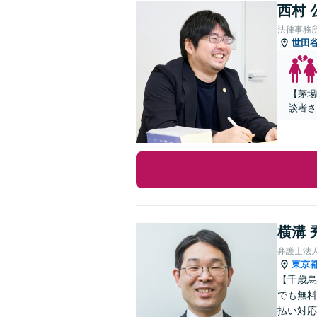
西村 
法律事務
世田
【茅場
談者さ
横溝 
弁護士法
東京
【千歳烏
でも無料
払い対応