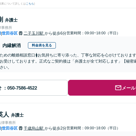
結果について詳しくは
こちら
)
剛
弁護士
律事務所
都
世田谷区
二子玉川駅
から徒歩6分
営業時間：09:00~18:00（平日）
|
内縁解消
料金表を見る
ための離婚相談窓口🚺お気持ちに寄り添った、丁寧な対応を心がけておりま
お受けしております。正式なご契約後は「弁護士が全て対応します」【秘密
さい。
せ
メール
英人
弁護士
法律事務所
都
世田谷区
千歳烏山駅
から徒歩2分
営業時間：09:00~18:00（平日）
|