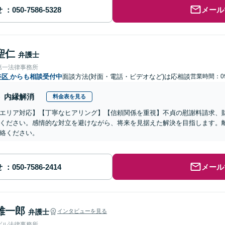
せ
メール
聖仁
弁護士
第一法律事務所
谷区
からも相談受付中
面談方法(対面・電話・ビデオなど)は応相談
営業時間：09
内縁解消
料金表を見る
エリア対応】【丁寧なヒアリング】【信頼関係を重視】不貞の慰謝料請求、
ください。感情的な対立を避けながら、将来を見据えた解決を目指します。
絡ください。
せ
メール
雄一郎
弁護士
インタビューを見る
ゲル法律事務所