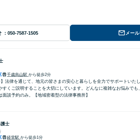
せ
メール
士
区
千歳烏山駅
から徒歩2分
分】法律を通じて、地元の皆さまの安心と暮らしを全力でサポートいた
やすくご説明することを大切にしています。どんなに複雑なお悩みでも
は面談予約のみ。【地域密着型の法律事務所】
弁護士
所
区
経堂駅
から徒歩1分