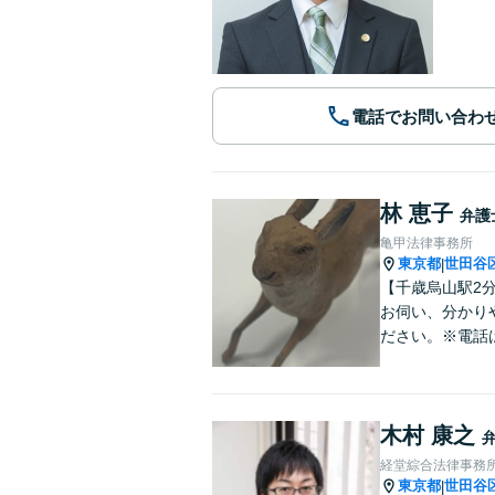
電話でお問い合わ
林 恵子
弁護
亀甲法律事務所
東京都
世田谷
|
【千歳烏山駅2
お伺い、分かり
ださい。※電話
木村 康之
経堂綜合法律事務
東京都
世田谷
|