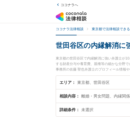
ココナラへ
ココナラ法律相談
東京都で法律相談できる
世田谷区の内縁解消に
東京都の世田谷区で内縁解消に強い弁護士が1
する財産分与や養育費、親権等の細かな分野で
事務所の佐藤 聖也弁護士のプロフィール情報
い』『内縁解消のトラブル解決の実績豊富な近
者さんにおすすめです。
エリア
東京都、世田谷区
相談内容
離婚・男女問題、内縁関係
詳細条件
未選択