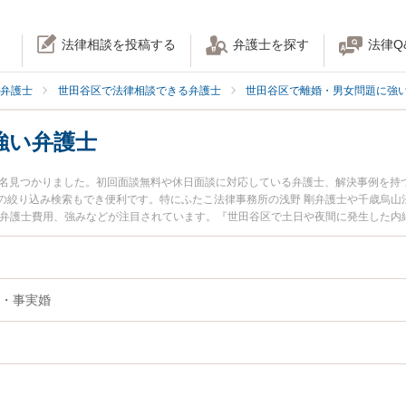
法律相談を投稿する
弁護士を探す
法律Q
弁護士
世田谷区で法律相談できる弁護士
世田谷区で離婚・男女問題に強
強い弁護士
0名見つかりました。初回面談無料や休日面談に対応している弁護士、解決事例を持
の絞り込み検索もでき便利です。特にふたこ法律事務所の浅野 剛弁護士や千歳烏山
や弁護士費用、強みなどが注目されています。『世田谷区で土日や夜間に発生した内
くの弁護士を検索したい』『初回相談無料で内縁解消を法律相談できる世田谷区内
・事実婚