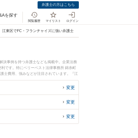
弁護士の方はこちら
&Aを探す
閲覧履歴
マイリスト
ログイン
江東区でFC・フランチャイズに強い弁護士
、解決事例を持つ弁護士なども掲載中。企業法務
利です。特にベリーベスト法律事務所 錦糸町
弁護士費用、強みなどが注目されています。『江
トラブル解決の実績豊富な近くの弁護士を検索し
んにおすすめです。
変更
変更
変更