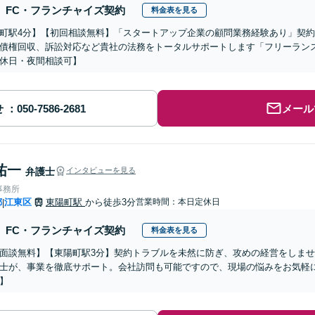
FC・フランチャイズ契約
料金表を見る
町駅4分】【初回相談無料】「スタートアップ企業の顧問業務経験あり」契
債権回収、訴訟対応など貴社の法務をトータルサポートします「フリーラン
休日・夜間相談可】
せ
メール
祐一
弁護士
インタビューを見る
事務所
都
江東区
東陽町駅
から徒歩3分
営業時間：本日定休日
|
FC・フランチャイズ契約
料金表を見る
面談無料】【東陽町駅3分】契約トラブルを未然に防ぎ、攻めの経営をしま
士が、事業を徹底サポート。会社訪問も可能ですので、現場の悩みをお気軽
】