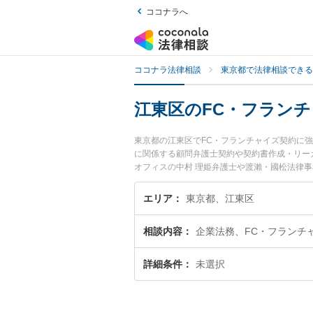
ココナラへ
ココナラ法律相談
東京都で法律相談できる
江東区のFC・フラン
東京都の江東区でFC・フランチャイズ契約に
に関係する顧問弁護士契約や契約書作成・リー
オフィスの中村 理姫弁護士や渡瀨・國松法律
東区で土日や夜間に発生したFC・フランチャ
たい』『初回相談無料でFC・フランチャイズ
エリア
東京都、江東区
相談内容
企業法務、FC・フランチ
詳細条件
未選択