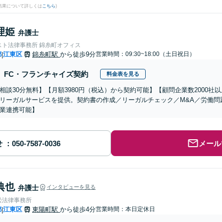
結果について詳しくは
こちら
)
理姫
弁護士
スト法律事務所 錦糸町オフィス
都
江東区
錦糸町駅
から徒歩9分
営業時間：09:30~18:00（土日祝日）
|
FC・フランチャイズ契約
料金表を見る
相談30分無料】【月額3980円（税込）から契約可能】【顧問企業数2000
リーガルサービスを提供。契約書の作成／リーガルチェック／M&A／労働問
業連携可能】
せ
メール
典也
弁護士
インタビューを見る
松法律事務所
都
江東区
東陽町駅
から徒歩4分
営業時間：本日定休日
|