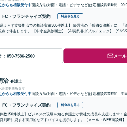
区
からも相談受付中
面談方法(対面・電話・ビデオなど)は応相談
営業時間：09:
FC・フランチャイズ契約
料金表を見る
県よろず支援拠点での相談実績300件以上】 経営者の「孤独な決断」に、
視点で伴走します。 【中小企業診断士】【AI契約書ダブルチェック】【SNS/
せ
メール
周治
弁護士
ン法律事務所タマ
区
からも相談受付中
面談方法(対面・電話・ビデオなど)は応相談
営業時間：本
FC・フランチャイズ契約
料金表を見る
件数150件以上】ビジネスの現場を知る弁護士が貴社の成長を支援します！
営判断に資する実用的なアドバイスを提示します。【メール・WEB面談可】