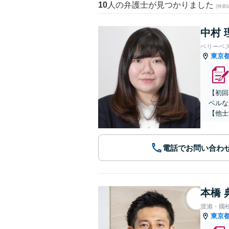
10
人の弁護士が見つかりました
(検索
中村 
ベリーベ
東京
【初回
ベルな
【他士
電話でお問い合わ
本橋 
渡瀨・國
東京