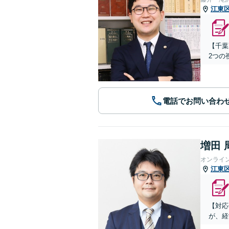
江東
【千葉
2つの
電話でお問い合わ
増田 
オンライ
江東
【対応
が、経