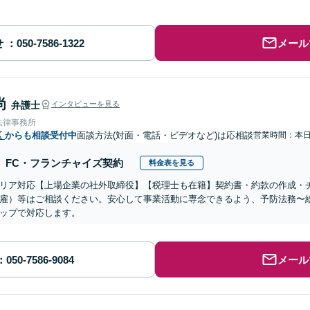
せ
メール
尚
弁護士
インタビューを見る
法律事務所
区
からも相談受付中
面談方法(対面・電話・ビデオなど)は応相談
営業時間：本
FC・フランチャイズ契約
料金表を見る
リア対応【上場企業の社外取締役】【税理士も在籍】契約書・約款の作成・
雇）等はご相談ください。安心して事業活動に専念できるよう、予防法務〜
ップで対応します。
メール