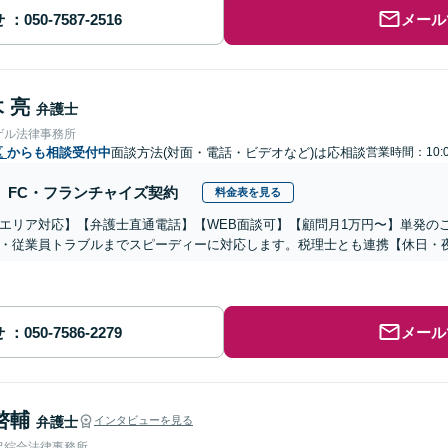
せ
メール
 亮
弁護士
ゲル法律事務所
区
からも相談受付中
面談方法(対面・電話・ビデオなど)は応相談
営業時間：10:
FC・フランチャイズ契約
料金表を見る
エリア対応】【弁護士直通電話】【WEB面談可】【顧問月1万円〜】単発の
・従業員トラブルまでスピーディーに対応します。税理士とも連携【休日・
せ
メール
啓輔
弁護士
インタビューを見る
沢綜合法律事務所