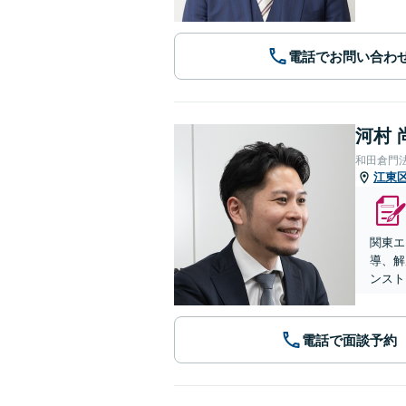
電話でお問い合わ
河村 
和田倉門
江東
関東エ
導、解
ンスト
電話で面談予約