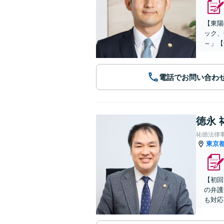
【東陽
ック、
～」【
電話でお問い合わ
徳永 
祐徳法律
東京
【初回
の弁護
も対応