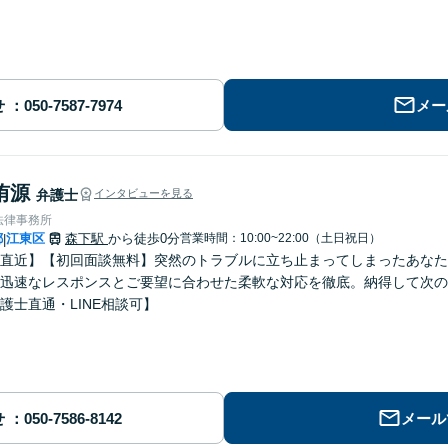
せ
メー
侑源
弁護士
インタビューを見る
法律事務所
都
江東区
森下駅
から徒歩0分
営業時間：10:00~22:00（土日祝日）
|
直近】【初回面談無料】突然のトラブルに立ち止まってしまったあなた
迅速なレスポンスとご要望に合わせた柔軟な対応を徹底。納得して次の
護士直通・LINE相談可】
せ
メール