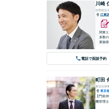
川崎 
佐野総合
江東
関東エ
多数の
家族様
電話で面談予約
町田 
泰信法律
東京
【門前仲
機管理