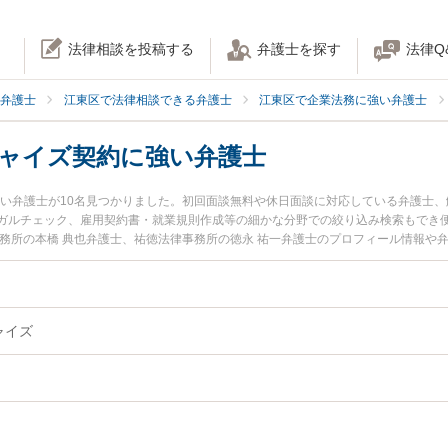
法律相談を投稿する
弁護士を探す
法律Q
弁護士
江東区で法律相談できる弁護士
江東区で企業法務に強い弁護士
チャイズ契約に強い弁護士
強い弁護士が10名見つかりました。初回面談無料や休日面談に対応している弁護士
ガルチェック、雇用契約書・就業規則作成等の細かな分野での絞り込み検索もでき便
事務所の本橋 典也弁護士、祐徳法律事務所の徳永 祐一弁護士のプロフィール情報や
イズ契約のトラブルを今すぐに弁護士に相談したい』『FC・フランチャイズ契約の
契約を法律相談できる江東区内の弁護士に相談予約したい』などでお困りの相談者さ
ャイズ