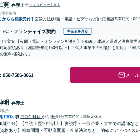
仁寛
弁護士
インタビューを見る
法律事務所
区
からも相談受付中
面談方法(対面・電話・ビデオなど)は応相談
営業時間：09:0
FC・フランチャイズ契約
料金表を見る
リア対応【夜間・電話・オンライン相談可】不動産／建設／運送／医療業界
対応実績あり【相談数年間150件以上】「個人事業主の相談にも対応」「幅
の無料相談あり」
メール
伸明
弁護士
事務所
都
江東区
門前仲町駅
から徒歩1分
営業時間：本日定休日
|
町駅1分】【弁護士歴10年以上】警視庁・一般企業・大学での講師な
士資格あり】相続問題・不動産問題・企業法務など、的確にアドバイスい