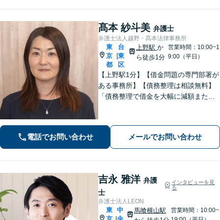
髙本 紗斗美
弁護士
弁護士法人越野・髙本法律事務所
東
台
上野駅
か
営業時間：10:00~1
京
東
|
9:00（平日）
ら徒歩1分
都
区
【上野駅1分】【借金問題の専門部署が
ある事務所】【債務整理は相談無料】
「債務整理で借金を大幅に減額または
免除」相談者さまにとってベストな債
務整理をご提案！「交通事故：依頼者
さまに代わって全力で交渉し、賠償金
電話でお問い合わせ
メールでお問い合わせ
アップを目指します！」【休日・夜間
相談可】
吉永 雅洋
弁護
インタビューを見
る
士
弁護士法人LEON
東
中
馬喰横山駅
営業時間：10:00~
京
央
|
19:00（平日）