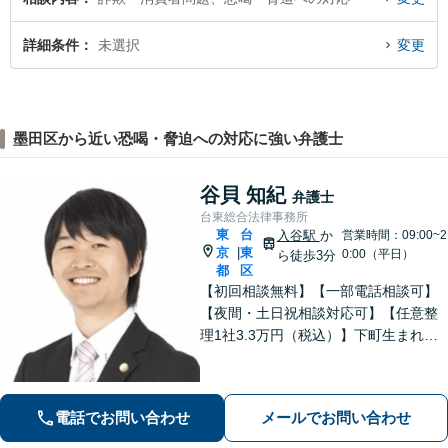
詳細条件
未選択
変更
墨田区から近い恐喝・脅迫への対応に強い弁護士
谷貝 知紀
弁護士
台東総合法律事務所
東
台
入谷駅
か
営業時間：09:00~2
京
東
|
0:00（平日）
ら徒歩3分
都
区
【初回相談無料】【一部電話相談可】
【夜間・土日祝相談対応可】【任意整
理1社3.3万円（税込）】下町生まれ下
町育ちの弁護士です。相談者様ととも
に悩み考え、最善の解決策をご提案し
ます。
電話でお問い合わせ
メールでお問い合わせ