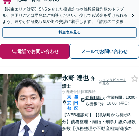
【関東エリア対応】SNSを介した投資詐欺や仮想通貨詐欺のトラブ
ル、お困りごとは早急にご相談ください。少しでも返金を受けられる
よう、速やかに証拠収集や返金交渉に着手します。「詐欺の二次被
害」のご相談も対応します【初回相談無料】【Web相談可】
料金表を見る
電話でお問い合わせ
メールでお問い合わせ
永野 達也
弁
インタビューを
見る
護士
永野総合法律事務所
東
墨
錦糸町駅
か
営業時間：10:00~
京
田
|
18:00（平日）
ら徒歩2分
都
区
【WEB相談可】【錦糸町から徒歩3
分】債務整理・離婚・刑事弁護の経験
多数【債務整理や不動産相続関係の著
書執筆経験あり】まずはお気軽にご相