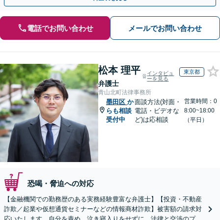
電話でお問い合わせ
メールでお問い合わせ
松本 理平
東京都
インタビュ
ーを見る
弁護士
青山北町法律事務所
営業時間：0
墨田区
か
面談方法(対面・
らも相談
電話・ビデオな
8:00~18:00
受付中
ど)は応相談
（平日）
恐喝・脅迫への対応
【金融機関での勤務歴のある実務経験豊富な弁護士】【投資・不動産
詐欺／起業や仮想通貨セミナーなどの情報商材詐欺】被害額の請求対
応いたします。自分を責め、泣き寝入りをせずに、法律と交渉のプロ