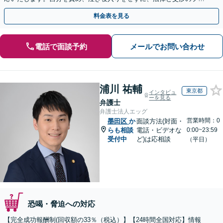
にまずはご相談ください。【表参道駅から徒歩3分】
料金表を見る
電話で面談予約
メールでお問い合わせ
浦川 祐輔
東京都
インタビュ
ーを見る
弁護士
弁護士法人エッグ
営業時間：0
墨田区
か
面談方法(対面・
らも相談
電話・ビデオな
0:00~23:59
受付中
ど)は応相談
（平日）
恐喝・脅迫への対応
【完全成功報酬制(回収額の33％（税込）】【24時間全国対応】情報