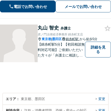
談ください【LINEで連絡可】【夜間・
電話でお問い合わせ
メールでお問い合わせ
休日面談可】【完全個室】【法テラス
利用可】
丸山 智史
弁護士
虎ノ門法律経済事務所 錦糸町支店
東京都
墨田区
錦糸町駅
から徒歩5分
|
【錦糸町駅5分】【初回相談無
詳細を見
料対応可能】ご依頼いただい
る
た方々が「弁護士に相談して
よかった」とご満足いただけ
るよう、日々の精進を重ねな
がら、法律問題に真摯に向き
合います。お金にまつわるト
ラブルや終活に関するお悩み
もお気軽にご相談ください。
エリア
東京都、墨田区
変更
相談内容
詐欺・消費者問題、恐喝・脅迫への対応
変更