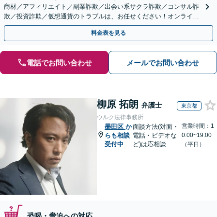
商材／アフィリエイト／副業詐欺／出会い系サクラ詐欺／コンサル詐
欺／投資詐欺／仮想通貨のトラブルは、お任せください！オンライン
のみで解決も可能！
料金表を見る
電話でお問い合わせ
メールでお問い合わせ
柳原 拓朗
弁護士
東京都
ウルク法律事務所
営業時間：1
墨田区
か
面談方法(対面・
らも相談
電話・ビデオな
0:00~19:00
受付中
ど)は応相談
（平日）
恐喝・脅迫への対応