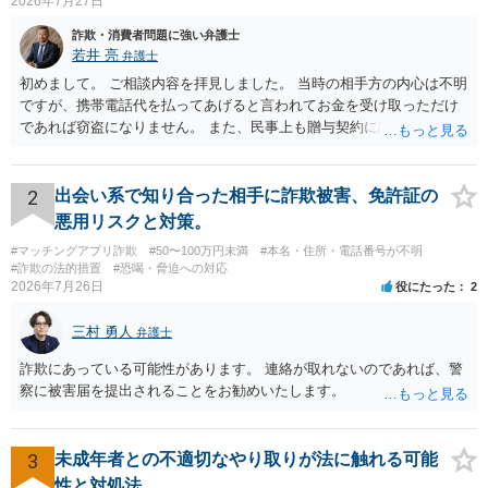
2026年7月27日
詐欺・消費者問題に強い弁護士
若井 亮
弁護士
初めまして。 ご相談内容を拝見しました。 当時の相手方の内心は不明
ですが、携帯電話代を払ってあげると言われてお金を受け取っただけ
であれば窃盗になりません。 また、民事上も贈与契約に該当すると思
われるところ、返済の義務はありません。 これ以上のやり取りをせ
ず、可能であればブロックをするようにしてください。 ご不安であれ
ば、最寄りの警察署に相談をしても良いかもしれません。 以上、ご参
2
出会い系で知り合った相手に詐欺被害、免許証の
考になれば幸いです。
悪用リスクと対策。
#マッチングアプリ詐欺
#50〜100万円未満
#本名・住所・電話番号が不明
#詐欺の法的措置
#恐喝・脅迫への対応
2026年7月26日
役にたった
2
三村 勇人
弁護士
詐欺にあっている可能性があります。 連絡が取れないのであれば、警
察に被害届を提出されることをお勧めいたします。
3
未成年者との不適切なやり取りが法に触れる可能
性と対処法