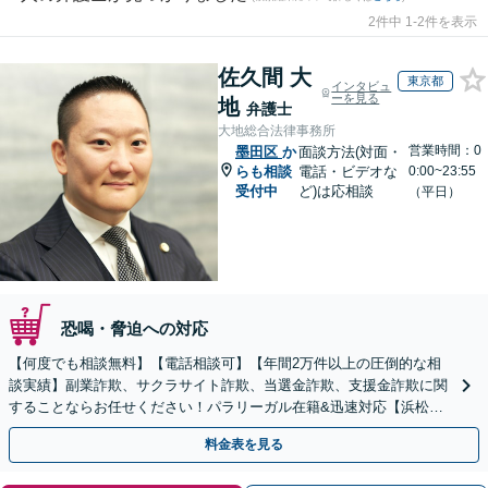
2件中 1-2件を表示
佐久間 大
東京都
インタビュ
ーを見る
地
弁護士
大地総合法律事務所
営業時間：0
墨田区
か
面談方法(対面・
らも相談
電話・ビデオな
0:00~23:55
受付中
ど)は応相談
（平日）
恐喝・脅迫への対応
【何度でも相談無料】【電話相談可】【年間2万件以上の圧倒的な相
談実績】副業詐欺、サクラサイト詐欺、当選金詐欺、支援金詐欺に関
することならお任せください！パラリーガル在籍&迅速対応【浜松町
駅1分】※結婚詐欺・ロマンス詐欺に関するご相談はお断り
料金表を見る