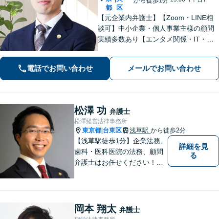
から徒歩1分
都
区
【元企業内弁護士】【Zoom・LINE相
談可】中小企業・個人事業主様の顧問
実績多数あり【エンタメ関係・IT・知
的財産権に精通】ネットの誹謗中傷／
著作権侵害などは早期相談を！信頼関
電話でお問い合わせ
メールでお問い合わせ
係を大切に、迅速かつ誠実に対応【初
回相談30分無料│柔軟な費用体系】
松澤 功
弁護士
松澤経営法律事務所
東京都
台東区
浅草駅
から徒歩2分
|
【浅草駅徒歩1分】企業法務、
詳細を見
歯科・医科医院の法務、顧問
る
弁護士はお任せください！労
務問題・患者クレーム・企業
法務も対応【電話・メール相
談OK】【休日・夜間面談可】
岡本 翔太
弁護士