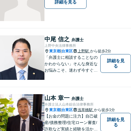
詳細を見る
中尾 信之
弁護士
上野中央法律事務所
東京都
台東区
上野駅
から徒歩2分
|
「弁護士に相談することなの
詳細を見
かわからない」そんな身近な
る
お悩みこそ、迷わず今すぐご
相談ください。
山本 章一
弁護士
弁護士法人山本綜合法律事務所
東京都
台東区
浅草橋駅
から徒歩1分
|
【お金の問題に注力】自己破
詳細を見
産/債務整理/住宅ローン審査/
る
詐欺など実績と経験を活かし