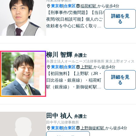
翔栄法律事務所
東京都
台東区
稲荷町駅
から徒歩4分
|
【刑事事件/労働問題】【当日/
詳細を見
夜間/祝日相談可能】個人のご
る
依頼者を中心に幅広く取り扱
ってきました。最善の解決方
法を一緒に考えさせて頂きま
す。
柳川 智輝
弁護士
弁護士法人オールニーズ法律事務所 東京上野オフィス
東京都
台東区
上野駅
から徒歩4分
|
【初回無料】【上野駅（JR・
詳細を見
日比谷線・銀座線）・稲荷町
る
駅（銀座線）・新御徒町駅
（つくばエクスプレス・大江
戸線）】離婚／相続／交通事
故など解決実績多数。依頼者
様に寄り添い、意志を尊重し
田中 禎人
弁護士
つつ、冷静的確なアドバイス
田中平八法律事務所
で納得できる解決を目指しま
東京都
台東区
上野御徒町駅
から徒歩4分
|
す【夜間対応可】