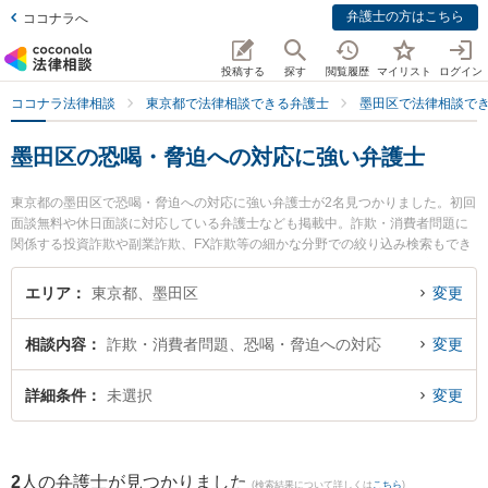
弁護士の方はこちら
ココナラへ
投稿する
探す
閲覧履歴
マイリスト
ログイン
ココナラ法律相談
東京都で法律相談できる弁護士
墨田区で法律相談で
墨田区の恐喝・脅迫への対応に強い弁護士
東京都の墨田区で恐喝・脅迫への対応に強い弁護士が2名見つかりました。初回
面談無料や休日面談に対応している弁護士なども掲載中。詐欺・消費者問題に
関係する投資詐欺や副業詐欺、FX詐欺等の細かな分野での絞り込み検索もでき
便利です。特に永野総合法律事務所の永野 達也弁護士や虎ノ門法律経済事務所
錦糸町支店の丸山 智史弁護士のプロフィール情報や弁護士費用、強みなどが注
エリア
東京都、墨田区
変更
目されています。『墨田区で土日や夜間に発生した恐喝・脅迫への対応のトラ
ブルを今すぐに弁護士に相談したい』『恐喝・脅迫への対応のトラブル解決の
相談内容
詐欺・消費者問題、恐喝・脅迫への対応
変更
実績豊富な近くの弁護士を検索したい』『初回相談無料で恐喝・脅迫への対応
を法律相談できる墨田区内の弁護士に相談予約したい』などでお困りの相談者
さんにおすすめです。
詳細条件
未選択
変更
2
人の弁護士が見つかりました
(検索結果について詳しくは
こちら
)