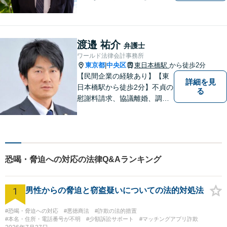
皆様のお力になります。ご依
頼者様の声に真摯に耳を傾
け、丁寧な対応を心掛けてお
りますので、ぜひお気軽にご
渡邉 祐介
弁護士
相談ください。【浅草橋駅1
ワールド法律会計事務所
分】
東京都
中央区
東日本橋駅
から徒歩2分
|
【民間企業の経験あり】【東
詳細を見
日本橋駅から徒歩2分】不貞の
る
慰謝料請求、協議離婚、調停
離婚、未払い残業代請求、不
当解雇・退職勧奨、セクハ
ラ・パワハラなどお任せくだ
さい。最大の味方としてじっ
くりお話をお伺いします。
恐喝・脅迫への対応の法律Q&Aランキング
【粘り強い交渉が強み】
1
男性からの脅迫と窃盗疑いについての法的対処法
#恐喝・脅迫への対応
#悪徳商法
#詐欺の法的措置
#本名・住所・電話番号が不明
#少額訴訟サポート
#マッチングアプリ詐欺