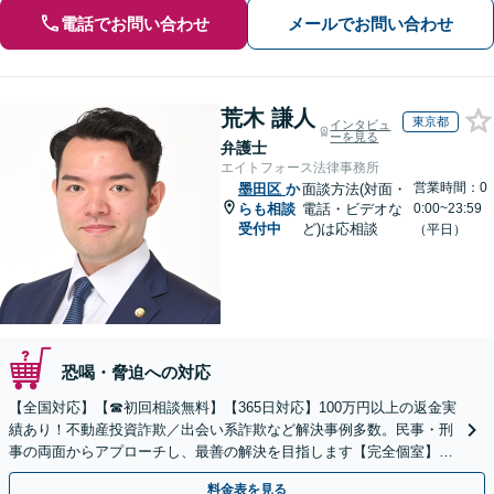
電話でお問い合わせ
メールでお問い合わせ
荒木 謙人
東京都
インタビュ
ーを見る
弁護士
エイトフォース法律事務所
営業時間：0
墨田区
か
面談方法(対面・
らも相談
電話・ビデオな
0:00~23:59
受付中
ど)は応相談
（平日）
恐喝・脅迫への対応
【全国対応】【☎︎初回相談無料】【365日対応】100万円以上の返金実
績あり！不動産投資詐欺／出会い系詐欺など解決事例多数。民事・刑
事の両面からアプローチし、最善の解決を目指します【完全個室】
【代々木駅3分】
料金表を見る