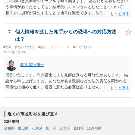
この種の悪質業者のトラブルは時々聞きます。 あなたが応募したとい
う事情があったとしても、結果的にキャンセルとしたことについて、
相手方に損害が発生することは通常は観念できず、法的措置を採って
も認められません。この種の言説は半ば脅しのようなものです。 ま
ず、最寄りの消費生活センターへ相談し、連絡を無視してよいかどう
かのアドバイスを受けられることをお勧めします。しつこいようであ
7
個人情報を渡した相手からの恐喝への対応方法
れば、弁護士へ依頼して警告してもらうことも必要になるかもしれま
は？
せん。
#恐喝・脅迫への対応
#個人・プライベート
#10万円未満
2026年7月28日
澁谷 望
弁護士
回答いたします。※弁護士により見解は異なる可能性があります。 結
論から申し上げますと、あなたが名誉毀損などの法的責任を問われる
可能性は極めて低く、過度に恐れる必要はありません。相手の行為こ
そが恐喝や脅迫にあたる悪質な手口です。相手がブロックしてきたの
は警察の介入を恐れて逃げた可能性が高いと考えられます。 今後の具
体的な対応は以下の通りです。 ・相手の要求は無視する（1対1のやり
取りで「詐欺か」と聞いただけで名誉毀損は成立しません） ・マイナ
近くの市区町村を選び直す
ンバー総合フリーダイヤルへ連絡し、カードの一時停止と再発行手続
23区東部
きを行う ・万が一に備え、会社には「個人情報を悪用されたトラブル
台東区
墨田区
江東区
荒川区
足立区
葛飾区
江戸川区
に巻き込まれた」と事前伝えておく すでに警察へ相談済みとのことで