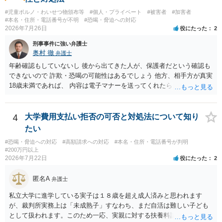
#児童ポルノ・わいせつ物頒布等
#個人・プライベート
#被害者
#加害者
#本名・住所・電話番号が不明
#恐喝・脅迫への対応
2026年7月26日
役にたった
2
刑事事件に強い弁護士
奥村 徹
弁護士
年齢確認もしていないし 後から出てきた人が、保護者だという確認も
できないので 詐欺・恐喝の可能性はあるでしょう 他方、相手方が真実
18歳未満であれば、 内容は電子マナーを送ってくれたら自慰行為など
の動画を要望通りに撮って送るよと言ったやりとりでした。 自分は動
画の尺は10分ほど、服を着たままで胸を触って欲しい、などの要望を
して、要求された金額(1000円程度)の電子マネーを送信してしまいま
4
大学費用支払い拒否の可否と対処法について知り
した。 そこから、撮影するまで暇なので顔の雰囲気の写真を交換して
たい
欲しい、住んでいる都道府県と区を教えてと言われたので教えたりと
#恐喝・脅迫への対応
#高額請求への対応
#本名・住所・電話番号が判明
言ったやり取りをしていました。 というやりとりは、青少年条例違反
#200万円以上
（わいせつ行為）の疑いがあります。18歳未満と知らなくても処罰可
2026年7月22日
役にたった
2
能です。
匿名A
弁護士
私立大学に進学している実子は１８歳を超え成人済みと思われます
が、裁判所実務上は「未成熟子」すなわち、まだ自活は難しい子ども
として扱われます。このため一応、実親に対する扶養料請求として法