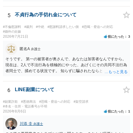
律的には成り立つ可能性があります。 ただし、実子と同居する元配偶
者宛に養育費を支払っており、当該養育費は実子の進学費用の趣旨も
一部含まれています。また、私立大学進学について貴殿が了解したわ
5
不貞行為の手切れ金について
けではないという事情も存在します。 こうした場合には、支払を拒ん
だとしても学費の請求が裁判所によって強制される可能性は低いとい
#不倫慰謝料
#裁判
#中絶
#慰謝料請求したい側
#恐喝・脅迫への対応
えます。 以上整理したとおり、貴殿の事情を説明し支払えないと実子
#婚外の妊娠
2026年7月21日
役にたった
3
に伝えるのが良い対処法と思います。
匿名A
弁護士
そうです。 第一の被害者が奥さんで、あなたは加害者なんですから。
現在は、2人で不法行為を積極的にやった、あげくにその共同不法行為
者同士で、揉めてる状況です。 知らずに騙されたならともか
く・・・。 それでも経緯を考えれば多少は、その男よりは同情できる
というだけですから。
6
LINE副業について
#副業詐欺
#悪徳商法
#恐喝・脅迫への対応
#架空請求
#本名・住所・電話番号が不明
2026年8月6日
役にたった
1
川添 圭
弁護士