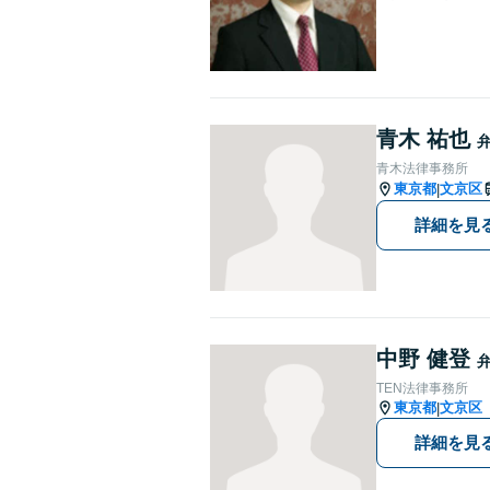
青木 祐也
青木法律事務所
東京都
文京区
|
詳細を見
中野 健登
TEN法律事務所
東京都
文京区
|
詳細を見