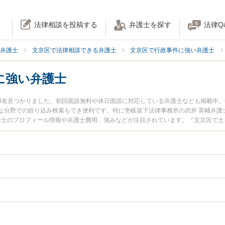
法律相談を投稿する
弁護士を探す
法律Q
弁護士
文京区で法律相談できる弁護士
文京区で行政事件に強い弁護士
に強い弁護士
8名見つかりました。初回面談無料や休日面談に対応している弁護士なども掲載中
な分野での絞り込み検索もでき便利です。特に壱岐坂下法律事務所の武井 英輔弁護士
弁護士のプロフィール情報や弁護士費用、強みなどが注目されています。『文京区で
のトラブル解決の実績豊富な近くの弁護士を検索したい』『初回相談無料で許認可
すめです。