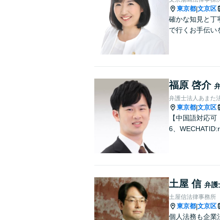
東京都
文京区
|
確かな知見と丁
で行くお手伝い
福原 啓介
弁護士法人あまた
東京都
文京区
|
【中国語対応可！
6、WECHATID:r
土屋 信
弁護
土屋信法律事務所
東京都
文京区
|
個人法務も企業