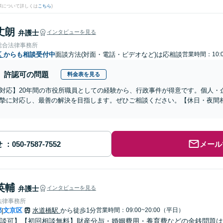
果について詳しくは
こちら
)
丈朗
弁護士
インタビューを見る
総合法律事務所
区
からも相談受付中
面談方法(対面・電話・ビデオなど)は応相談
営業時間：10:0
許認可の問題
料金表を見る
対応】20年間の市役所職員としての経験から、行政事件が得意です。個人・
摯に対応し、最善の解決を目指します。ぜひご相談ください。【休日・夜間
せ
メール
英輔
弁護士
インタビューを見る
法律事務所
都
文京区
水道橋駅
から徒歩1分
営業時間：09:00~20:00（平日）
|
談可】【初回相談無料】財産分与・婚姻費用・養育費などの金銭問題は