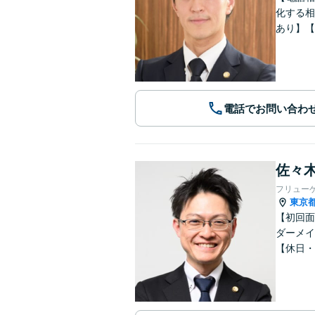
化する相
あり】【
電話でお問い合わ
佐々木
フリュー
東京
【初回面
ダーメイ
【休日・