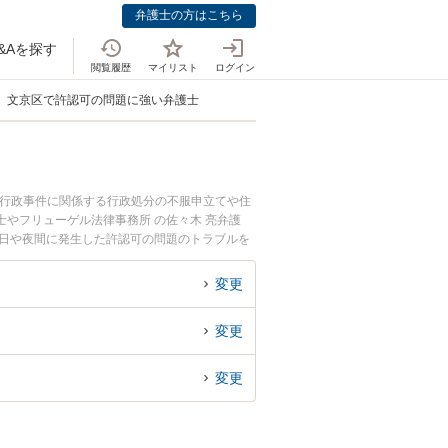
弁護士の方はこちら
&Aを探す
閲覧履歴
マイリスト
ログイン
文京区で許認可の問題に強い弁護士
。行政事件に関係する行政処分の不服申立てや住
やフリューゲル法律事務所 の佐々木 亮弁護
土日や夜間に発生した許認可の問題のトラブルを
の問題を法律相談できる文京区内の弁護士に相談
変更
変更
変更