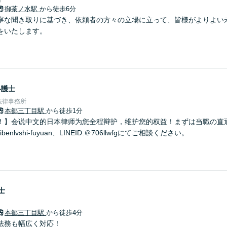
御茶ノ水駅
から徒歩6分
寧な聞き取りに基づき、依頼者の方々の立場に立って、皆様がよりよい
をいたします。
弁護士
法律事務所
本郷三丁目駅
から徒歩1分
】会说中文的日本律师为您全程辩护，维护您的权益！まずは当職の直通番号0
ibenlvshi-fuyuan、LINEID:＠706llwfgにてご相談ください。
士
本郷三丁目駅
から徒歩4分
法務も幅広く対応！