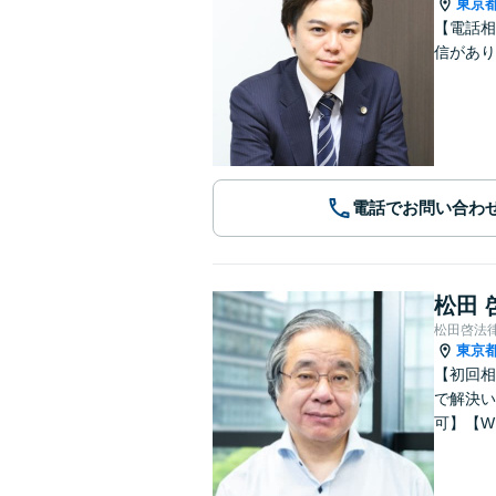
東京
【電話相
信があり
電話でお問い合わ
松田 
松田啓法
東京
【初回相
で解決い
可】【W