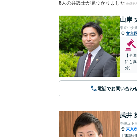
8
人の弁護士が見つかりました
(検索結
山岸 
東京中央
文京
【全国
にも真
分】
電話でお問い合わ
武井 
壱岐坂下
東京
【電話相