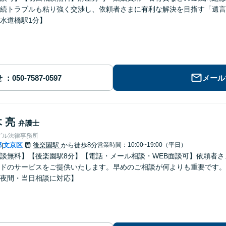
続トラブルも粘り強く交渉し、依頼者さまに有利な解決を目指す「遺言
水道橋駅1分】
せ
メール
 亮
弁護士
ゲル法律事務所
都
文京区
後楽園駅
から徒歩8分
営業時間：10:00~19:00（平日）
|
談無料】【後楽園駅8分】【電話・メール相談・WEB面談可】依頼者
ドのサービスをご提供いたします。早めのご相談が何よりも重要です。
夜間・当日相談に対応】