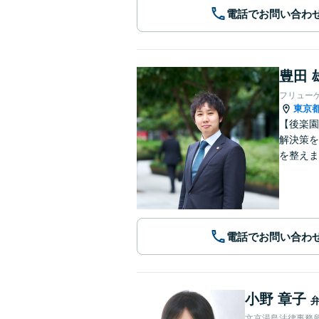
電話でお問い合わ
豊田 
フリュー
東京
【後楽園
解決策
を整えま
電話でお問い合わ
小野 章子
文京湯島法律事務