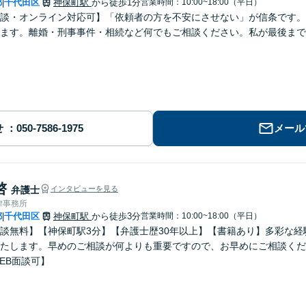
都
千代田区
神保町駅
から徒歩1分
営業時間：10:00~18:00（平日）
|
談・オンライン対応可】「依頼者の方を不安にさせない」が信条です。
ます。離婚・刑事事件・相続など何でもご相談ください。私が最後まで
せ
メール
啓
弁護士
インタビューを見る
律事務所
都
千代田区
神保町駅
から徒歩3分
営業時間：10:00~18:00（平日）
|
談無料】【神保町駅3分】【弁護士歴30年以上】【書籍あり】多彩な
たします。早めのご相談が何よりも重要ですので、お早めにご相談くだ
EB面談可】