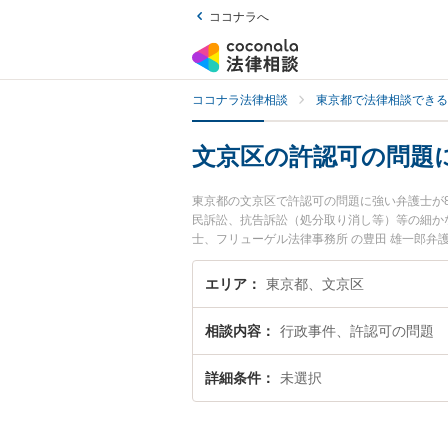
ココナラへ
ココナラ法律相談
東京都で法律相談できる
文京区の許認可の問題
東京都の文京区で許認可の問題に強い弁護士が
民訴訟、抗告訴訟（処分取り消し等）等の細か
士、フリューゲル法律事務所 の豊田 雄一郎
今すぐに弁護士に相談したい』『許認可の問題
予約したい』などでお困りの相談者さんにおす
エリア
東京都、文京区
相談内容
行政事件、許認可の問題
詳細条件
未選択