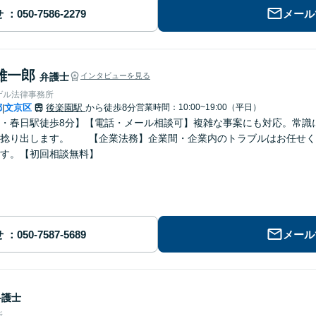
せ
メール
雄一郎
弁護士
インタビューを見る
ゲル法律事務所
都
文京区
後楽園駅
から徒歩8分
営業時間：10:00~19:00（平日）
|
・春日駅徒歩8分】【電話・メール相談可】複雑な事案にも対応。常識
を捻り出します。 【企業法務】企業間・企業内のトラブルはお任せく
す。【初回相談無料】
せ
メール
弁護士
所