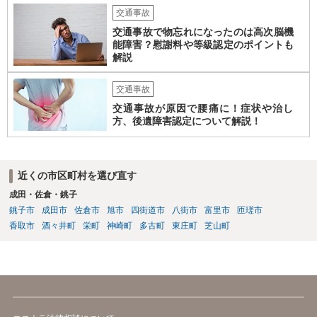
交通事故
交通事故で物忘れになったのは高次脳機
能障害？慰謝料や等級認定のポイントも
解説
交通事故
交通事故が原因で腰痛に！症状や治し
方、後遺障害認定について解説！
近くの市区町村を選び直す
成田・佐倉・銚子
銚子市
成田市
佐倉市
旭市
四街道市
八街市
富里市
匝瑳市
香取市
酒々井町
栄町
神崎町
多古町
東庄町
芝山町