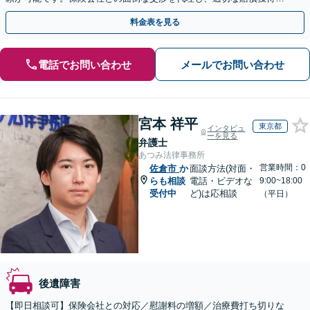
目指します。【日本語・中国語対応可能】
料金表を見る
電話でお問い合わせ
メールでお問い合わせ
宮本 祥平
東京都
インタビュ
ーを見る
弁護士
あつみ法律事務所
営業時間：0
佐倉市
か
面談方法(対面・
らも相談
電話・ビデオな
9:00~18:00
受付中
ど)は応相談
（平日）
後遺障害
【即日相談可】保険会社との対応／慰謝料の増額／治療費打ち切りな