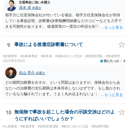
交通事故に強い弁護士
清水 卓
弁護士
相手方に任意保険会社が付いている場合、相手方任意保険会社が所持
している事故証明、診断書•診療報酬明細書などのコピーなどを入手で
きる可能性があります。 後遺障害の一度目の申請を相手方任意保険会
社を通じて行なっている場合（事前認定）、後遺障害診断書や認定結
果と認定理由書も相手方任意保険会社から入手できる可能性がありま
す。 これらが難しくても、通院していた病院のカルテを取り付けるこ
9
事故による後遺症診断書について
と等で代替が可能な場合もあります。 事故からどの程度期間が経過し
ているがが定かではありませんが、昨年４月から既に１年半年程度経
#後遺障害
#自動車事故
#被害者
#保険会社との交渉
#慰謝料増額
#後遺障害
過しており、時効なども意識しながら対応をしておきたいところで
2022年6月6日
役にたった
3
す。 待っていても事態が打開しない可能性もあるため、依頼の対応が
可能な弁護士に個別に問い合わせ、上記の方法等を参考に進め方を相
佐山 亮介
弁護士
談してみるのが望ましいかもしれません。
どの期間治療費を出すか、という問題はありますが、保険会社からあ
なたへの治療費の支払期限は本来存在しないはずです。もし急かされ
ているなら騙されています。うまく丸め込まれないようご注意下さ
い。 診療内科の費用を払ってもらえるかどうかは絶対の保証はありま
せんが、受診したならば提出すべきです。
10
無保険で事故を起こした場合の示談交渉はどのよ
うにすればいいでしょうか？
#人身事故
#後遺障害
#損害賠償増額
#解決に向けた示談
#慰謝料増額