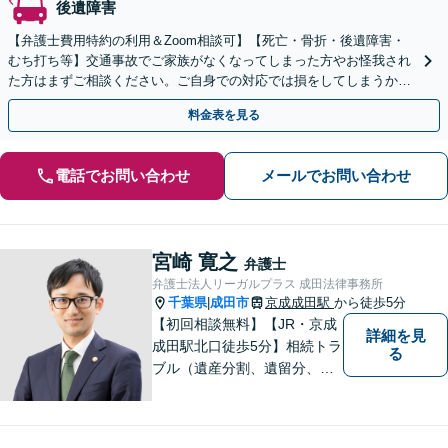
後遺障害
【弁護士費用特約の利用＆Zoom相談可】【死亡・骨折・後遺障害・
むち打ち等】交通事故でご家族がなくなってしまった方やお怪我され
た方はまずご相談ください。ご自身での対応では損をしてしまうかも
しれません。代わりに交渉・手続きをし、負担を軽減。
料金表を見る
電話でお問い合わせ
メールでお問い合わせ
宮崎 寛之
弁護士
弁護士法人リーガルプラス 成田法律事務所
千葉県
成田市
京成成田駅
から徒歩5分
|
【初回相談無料】【JR・京成
詳細を見
成田駅北口徒歩5分】相続トラ
る
ブル（遺産分割、遺留分、遺
言争い）、交通事故（被害者
側）、未払い残業代請求、労
働災害に特に力を入れていま