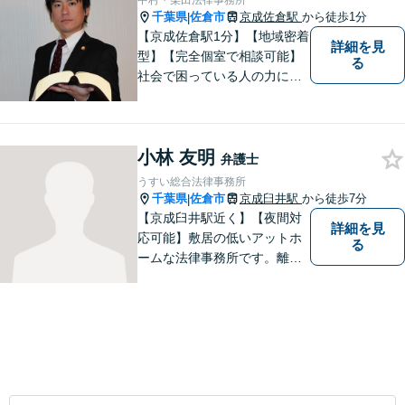
中村・柴田法律事務所
千葉県
佐倉市
京成佐倉駅
から徒歩1分
|
【京成佐倉駅1分】【地域密着
詳細を見
型】【完全個室で相談可能】
る
社会で困っている人の力にな
りたいと思い、弁護士を志し
ました。地元の皆様からはお
金に関するご相談の他、遺産
小林 友明
相続、離婚・男女問題、交通
弁護士
事故の案件を広く受け付けて
うすい総合法律事務所
います。 ぜひご相談くださ
千葉県
佐倉市
京成臼井駅
から徒歩7分
|
い。
【京成臼井駅近く】【夜間対
詳細を見
応可能】敷居の低いアットホ
る
ームな法律事務所です。離婚
問題／相続問題／交通事故／
刑事事件／企業法務など、幅
広い法律トラブルに対応。
【地域に根差し他弁護士】的
確なアドバイスやサポートで
ご相談者様のお役に立てるよ
う尽力します。