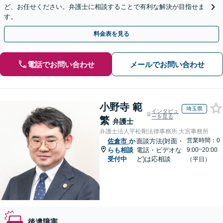
ど、お任せください。弁護士に相談することで有利な解決が目指せま
す。
料金表を見る
電話でお問い合わせ
メールでお問い合わせ
小野寺 範
埼玉県
インタビュ
ーを見る
繁
弁護士
弁護士法人平松剛法律事務所 大宮事務所
営業時間：0
佐倉市
か
面談方法(対面・
らも相談
電話・ビデオな
9:00~20:00
受付中
ど)は応相談
（平日）
後遺障害