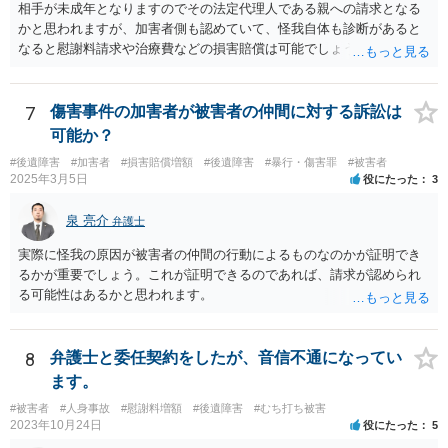
相手が未成年となりますのでその法定代理人である親への請求となる
かと思われますが、加害者側も認めていて、怪我自体も診断があると
なると慰謝料請求や治療費などの損害賠償は可能でしょう。 整骨院へ
の通院は医師からの指示がない場合は治療に必要な通院と評価されな
い場合が多いです。 また、保険会社から提案される金額は低めに出さ
れることも多いため、その交渉のために弁護士を入れるということも
7
傷害事件の加害者が被害者の仲間に対する訴訟は
考えられるかと思われます。
可能か？
#後遺障害
#加害者
#損害賠償増額
#後遺障害
#暴行・傷害罪
#被害者
2025年3月5日
役にたった
3
泉 亮介
弁護士
実際に怪我の原因が被害者の仲間の行動によるものなのかが証明でき
るかが重要でしょう。これが証明できるのであれば、請求が認められ
る可能性はあるかと思われます。
8
弁護士と委任契約をしたが、音信不通になってい
ます。
#被害者
#人身事故
#慰謝料増額
#後遺障害
#むち打ち被害
2023年10月24日
役にたった
5