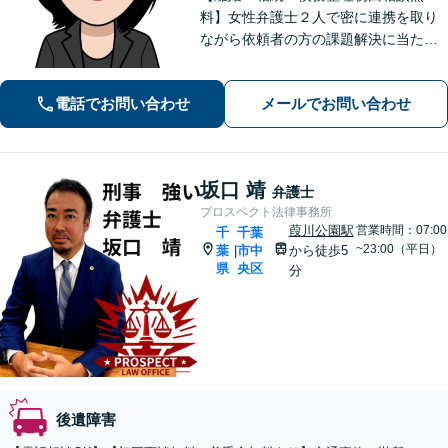
料】女性弁護士２人で密に連携を取り
ながら依頼者の方の課題解決に当たり
ます。今お困りのことが法律相談なの
か迷っていらっしゃる方も、ぜひお気
電話でお問い合わせ
メールでお問い合わせ
軽にご相談ください。感情面も含め丁
寧にお話をお聞きします。
坂口 靖
弁護士
プロスペクト法律事務所
葭川公園駅
営業時間：07:00
千
千葉
~23:00（平日）
葉
市中
から徒歩5
|
県
央区
分
後遺障害