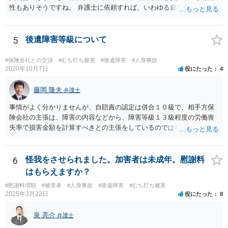
性もありそうですね。 弁護士に依頼すれば、いわゆる裁判基準程度の
増額が期待できると思います。
5
後遺障害等級について
#保険会社との交渉
#むち打ち被害
#後遺障害
#人身事故
2020年10月7日
役にたった
4
藤岡 隆夫
弁護士
事情がよく分かりませんが、自賠責の認定は併合１０級で、相手方保
険会社の主張は、障害の内容などから、障害等級１３級程度の労働喪
失率で損害金額を計算すべきとの主張をしているのではないでしょう
か。 こちらの弁護士の責任ではなく、相手保険会社の姿勢が原因です
ので、弁護士を交代しても状況は変わらないでしょう。今の弁護士と
十分に打ち合わせをすることが重要だと思います。
6
怪我をさせられました。加害者は未成年。慰謝料
はもらえますか？
#慰謝料増額
#被害者
#人身事故
#後遺障害
#むち打ち被害
2025年3月22日
役にたった
8
泉 亮介
弁護士