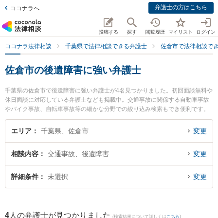
弁護士の方はこちら
ココナラへ
投稿する
探す
閲覧履歴
マイリスト
ログイン
ココナラ法律相談
千葉県で法律相談できる弁護士
佐倉市で法律相談で
佐倉市の後遺障害に強い弁護士
千葉県の佐倉市で後遺障害に強い弁護士が4名見つかりました。初回面談無料や
休日面談に対応している弁護士なども掲載中。交通事故に関係する自動車事故
やバイク事故、自転車事故等の細かな分野での絞り込み検索もでき便利です。
特に礒野史大法律事務所の礒野 史大弁護士やとげぬき法律事務所の寺岡 拓也弁
護士、中村・柴田法律事務所の柴田 亮太弁護士のプロフィール情報や弁護士費
エリア
千葉県、佐倉市
変更
用、強みなどが注目されています。『佐倉市で土日や夜間に発生した後遺障害
のトラブルを今すぐに弁護士に相談したい』『後遺障害のトラブル解決の実績
相談内容
交通事故、後遺障害
変更
豊富な近くの弁護士を検索したい』『初回相談無料で後遺障害を法律相談でき
る佐倉市内の弁護士に相談予約したい』などでお困りの相談者さんにおすすめ
です。
詳細条件
未選択
変更
4
人の弁護士が見つかりました
(検索結果について詳しくは
こちら
)