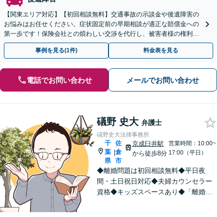
【関東エリア対応】【初回相談無料】交通事故の示談金や後遺障害の
お悩みはお任せください。症状固定前の早期相談が適正な賠償金への
第一歩です！保険会社との煩わしい交渉を代行し、被害者様の権利を
しっかり守ります。【夜間や休日相談可】
事例を見る(1件)
料金表を見る
電話でお問い合わせ
メールでお問い合わせ
礒野 史大
弁護士
礒野史大法律事務所
千
佐
京成臼井駅
営業時間：10:00~
葉
倉
|
17:00（平日）
から徒歩8分
県
市
◆離婚問題は初回相談無料◆平日夜
間・土日祝日対応◆夫婦カウンセラー
資格◆キッズスペースあり◆「離婚・
相続問題」を重点的に扱う法律事務
所。「悩んで困っている人を笑顔にし