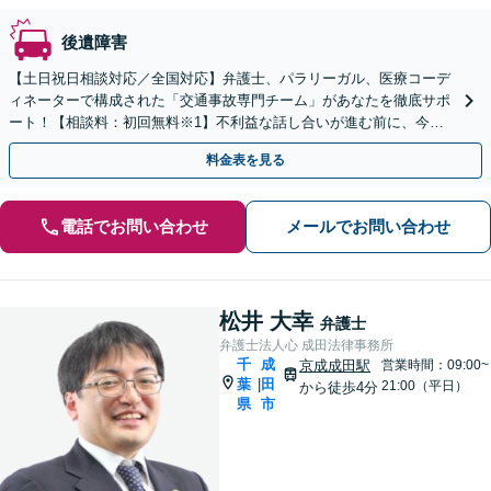
後遺障害
【土日祝日相談対応／全国対応】弁護士、パラリーガル、医療コーデ
ィネーターで構成された「交通事故専門チーム」があなたを徹底サポ
ート！【相談料：初回無料※1】不利益な話し合いが進む前に、今す
ぐ相談！
料金表を見る
電話でお問い合わせ
メールでお問い合わせ
松井 大幸
弁護士
弁護士法人心 成田法律事務所
千
成
京成成田駅
営業時間：09:00~
葉
田
|
21:00（平日）
から徒歩4分
県
市