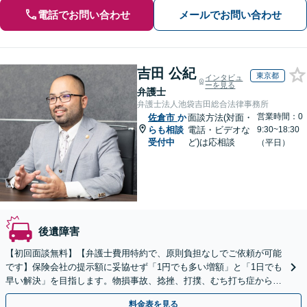
電話でお問い合わせ
メールでお問い合わせ
吉田 公紀
東京都
インタビュ
ーを見る
弁護士
弁護士法人池袋吉田総合法律事務所
営業時間：0
佐倉市
か
面談方法(対面・
らも相談
電話・ビデオな
9:30~18:30
受付中
ど)は応相談
（平日）
後遺障害
【初回面談無料】【弁護士費用特約で、原則負担なしでご依頼が可能
です】保険会社の提示額に妥協せず「1円でも多い増額」と「1日でも
早い解決」を目指します。物損事故、捻挫、打撲、むち打ち症から重
度後遺障害、死亡事故まで幅広く対応【WEB面談可】
料金表を見る