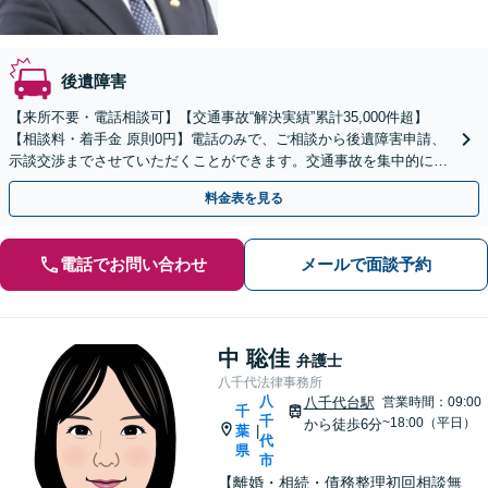
後遺障害
【来所不要・電話相談可】【交通事故“解決実績”累計35,000件超】
【相談料・着手金 原則0円】電話のみで、ご相談から後遺障害申請、
示談交渉までさせていただくことができます。交通事故を集中的に取
り扱っている弁護士が全力でサポート！
料金表を見る
電話でお問い合わせ
メールで面談予約
中 聡佳
弁護士
八千代法律事務所
八
八千代台駅
営業時間：09:00
千
千
~18:00（平日）
から徒歩6分
葉
|
代
県
市
【離婚・相続・債務整理初回相談無