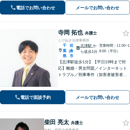
たい！」が私の信条。【京成臼井駅か
電話でお問い合わせ
メールでお問い合わせ
ら徒歩8分】【専用駐車場】
寺岡 拓也
弁護士
とげぬき法律事務所
千
佐
志津駅
か
営業時間：11:00~1
葉
倉
|
8:00（平日）
ら徒歩1分
県
市
【志津駅徒歩1分】【平日19時まで対
応】離婚・男女問題／インターネット
トラブル／刑事事件（加害者被害者含
む）などの問題に対応しております。
親しみやすさが取り柄です。お気軽に
ご相談ください【zoom面談可】【全国
電話で面談予約
メールでお問い合わせ
相談対応】
柴田 亮太
弁護士