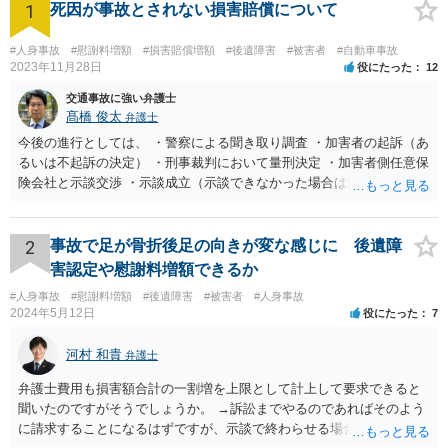
1
死因が事故とされない損害賠償について
#人身事故
#慰謝料増額
#損害賠償増額
#後遺障害
#被害者
#自動車事故
2023年11月28日
役にたった
12
交通事故に強い弁護士
髙橋 俊太
弁護士
今後の進行としては、 ・警察による聞き取り調査 ・加害者の起訴（あ
るいは不起訴の決定） ・刑事裁判において量刑決定 ・加害者側任意保
険会社と示談交渉 ・示談成立（示談できなかった場合は裁判） となり
ます。なお、警察では、お母様の生前のご様子やご遺族の被害感情、
加害者に対する処罰感情など尋ねられるはずですので、率直にお答え
になるとよいと思います。
2
事故で足が骨折後足の向きが変な感じに 後遺障
害認定や慰謝料増額できるか
#人身事故
#慰謝料増額
#後遺障害
#被害者
#人身事故
2024年5月12日
役にたった
7
河村 和貴
弁護士
弁護士費用も損害額合計の一割増を上限として計上して要求できると
聞いたのですがそうでしょうか。 →訴訟までやるのであればそのよう
に請求することになるはずですが、示談で終わらせる場合には、そこ