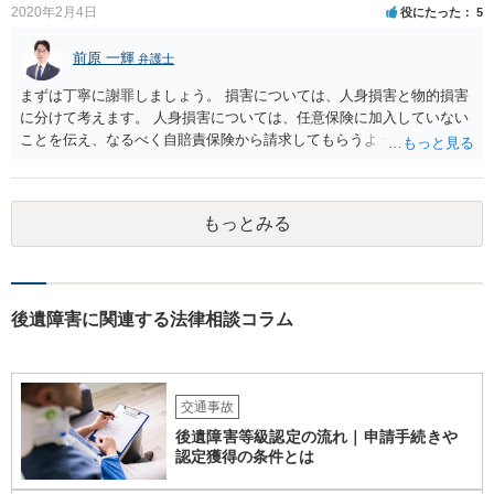
2020年2月4日
役にたった
5
前原 一輝
弁護士
まずは丁寧に謝罪しましょう。 損害については、人身損害と物的損害
に分けて考えます。 人身損害については、任意保険に加入していない
ことを伝え、なるべく自賠責保険から請求してもらうようお願いして
ください。 また、治療については、健康保険を使ってもらうようにお
願いしてください。 物的損害については、請求の根拠を精査する必要
があり、写真や見積書を送ってもらい、請求金額が正当化をちゃんと
もっとみる
チェックする必要があります。 相談者様の資力がどれだけあるのかは
分かりませんが、資力に応じた対応をして行くほかありません。 訴訟
にならないようにするには、被害者の納得するような金額を提示する
しかありません。ご相談者様の誠意が伝わっているかや、 被害者のキ
ャラクターの問題もあるので、どうすればよいのかという正解はあり
後遺障害に関連する法律相談コラム
ません。どのように対応しても、訴訟に持っていく人もいます。 一人
で交渉をすることは相当大変だと思うので、弁護士に面談のうえ、場
合によっては交渉を任せた方がいいかもしれません。
交通事故
後遺障害等級認定の流れ｜申請手続きや
認定獲得の条件とは