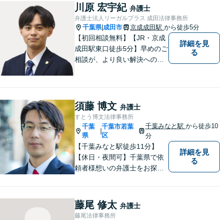
す。
川原 宏宇紀
弁護士
弁護士法人リーガルプラス 成田法律事務所
千葉県
成田市
京成成田駅
から徒歩5分
|
【初回相談無料】【JR・京成
詳細を見
成田駅東口徒歩5分】早めのご
る
相談が、より良い解決への第
一歩です。これからどう進め
ていくのが一番よいか、最適
な道筋を一緒に考えていきま
す。どんな些細なことでも構
須藤 博文
弁護士
いませんので、遠慮なくご相
すとう博文法律事務所
談ください。
千葉みなと駅
から徒歩10
千葉
千葉市若葉
|
県
区
分
【千葉みなと駅徒歩11分】
詳細を見
【休日・夜間可】千葉県で依
る
頼者様想いの弁護士をお探し
ならぜひご相談を！依頼者様
の経済面・精神面を大切に
し、幸福な生活を実現するた
藤尾 修太
弁護士
めに努力を惜しみません。債
藤尾法律事務所