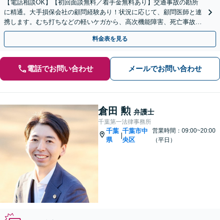
【電話相談OK】【初回面談無料／着手金無料あり】交通事故の勘所
に精通。大手損保会社の顧問経験あり！状況に応じて、顧問医師と連
携します。むち打ちなどの軽いケガから、高次機能障害、死亡事故ま
で、ご相談ください【葭川公園駅5分】【弁護士特約OK】
料金表を見る
電話でお問い合わせ
メールでお問い合わせ
倉田 勲
弁護士
千葉第一法律事務所
千葉
千葉市中
営業時間：09:00~20:00
|
県
央区
（平日）