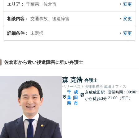
エリア
千葉県、佐倉市
変更
相談内容
交通事故、後遺障害
変更
詳細条件
未選択
変更
佐倉市から近い後遺障害に強い弁護士
森 克浩
弁護士
ベリーベスト法律事務所 成田オフィス
千
成
京成成田駅
営業時間：09:00~
葉
田
|
21:00（平日）
から徒歩3分
県
市