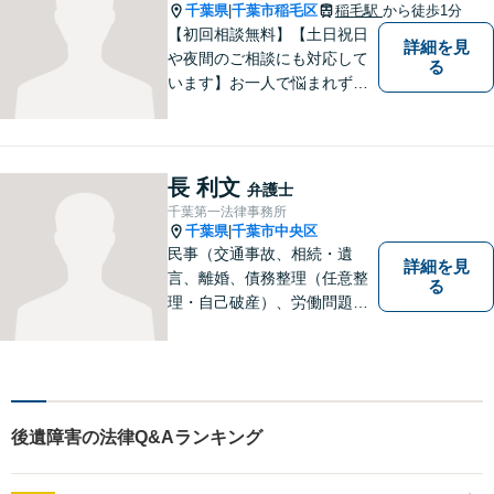
務整理／刑事／企業法務／交
千葉県
千葉市稲毛区
稲毛駅
から徒歩1分
|
通事故など、あらゆる問題に
【初回相談無料】【土日祝日
詳細を見
対応可能◎
や夜間のご相談にも対応して
る
います】お一人で悩まれず、
まずはご相談下さい。
長 利文
弁護士
千葉第一法律事務所
千葉県
千葉市中央区
|
民事（交通事故、相続・遺
詳細を見
言、離婚、債務整理（任意整
る
理・自己破産）、労働問題
等）、刑事の幅広い分野を取
り扱っております。些細な問
題でも一人で抱え込まずにま
ずはご相談ください。問題の
解決に向けて誠心誠意対応い
後遺障害の法律Q&Aランキング
たします。【近隣駐車場あ
り】