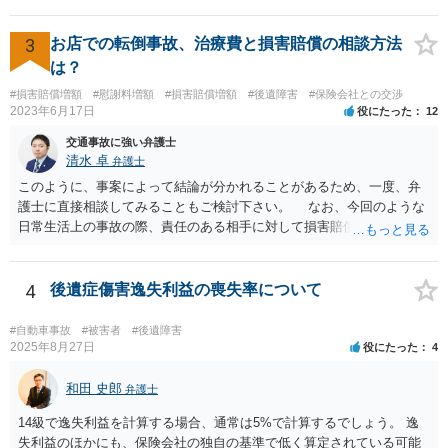
は譲歩させられることが多いように思います。 LAC基準の弁護士さん
ならほとんど充足できるか多くが返ってくるイメージなので頼むのも
いいかなと思うのですが。 →LAC基準でもそうかもしれませんし、交
3
お店での転倒事故、治療費と損害賠償の相談方法
通事故事案ではより定額の費用としている法律事務所も多いように思
は？
います。費用面も含めて、弁護士さんを検討してみるとよいかもしれ
#損害賠償増額
#慰謝料増額
#損害賠償増額
#後遺障害
#保険会社との交渉
ませんね。 かなり具体的な話も多くなっているので、法律事務所に問
2023年6月17日
役にたった
12
い合わせてみるとよいと思います。
交通事故に強い弁護士
清水 卓
弁護士
このように、事案によって結論が分かれることがあるため、一度、弁
護士に直接相談してみることもご検討下さい。 なお、今回のような
日常生活上の事故の際、責任のある相手に対して損害賠償請求する際
の弁護士費用がご加入の保険から出る特約が付いている場合がありま
す（ご自宅の火災保険や自動車の任意保険等を確認してみて下さい。
加入したつもりがなくても、確認してみたら付いていたということが
4
後遺症傷害逸失利益の喪失率について
ありますので）。
#自動車事故
#被害者
#後遺障害
2025年8月27日
役にたった
4
和田 史郎
弁護士
14級で逸失利益を計算する場合、通常は5%で計算するでしょう。 逸
失利益のほかにも、保険会社の独自の基準で低く算定されている可能