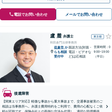
電話でお問い合わせ
メールでお問い合わせ
盧 麓
弁護士
東京都
和田倉門法律事務所
営業時間：0
佐倉市
か
面談方法(対面・
らも相談
電話・ビデオな
9:00~19:00
受付中
ど)は応相談
（平日）
後遺障害
【関東エリア対応】軽微な事故から重大事故まで、交通事故被害のご
相談は当事務所へ。弁護士費用特約をご利用で、費用の心配なくご依
頼が可能です。保険会社との面倒な交渉を代理し、適切な賠償獲得を