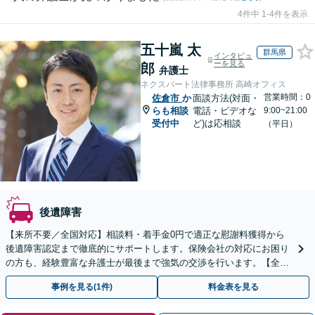
4件中 1-4件を表示
五十嵐 太
群馬県
インタビュ
ーを見る
郎
弁護士
ネクスパート法律事務所 高崎オフィス
営業時間：0
佐倉市
か
面談方法(対面・
らも相談
電話・ビデオな
9:00~21:00
受付中
ど)は応相談
（平日）
後遺障害
【来所不要／全国対応】相談料・着手金0円で適正な慰謝料獲得から
後遺障害認定まで徹底的にサポートします。保険会社の対応にお困り
の方も、経験豊富な弁護士が最後まで強気の交渉を行います。【全国
13拠点】お気軽にご相談ください。
事例を見る(1件)
料金表を見る