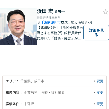
浜田 宏
弁護士
浜田宏法律事務所
千葉県
成田市
成田駅
から徒歩2分
|
【成田駅2分】【訴訟を得意分
詳細を見
野とする事務所】銀行員時代
る
に磨いた「財務・経営」が強
み。依頼者さまのもとに直接
足を運び、対面でお話を聞く
現場主義を大切に。相談しや
すいパートナーを目指してい
ます。【元裁判官の弁護士も
在籍】企業法務を中心に、個
人案件にも対応
エリア
千葉県、成田市
変更
相談内容
企業法務、医療・福祉業界
変更
詳細条件
未選択
変更