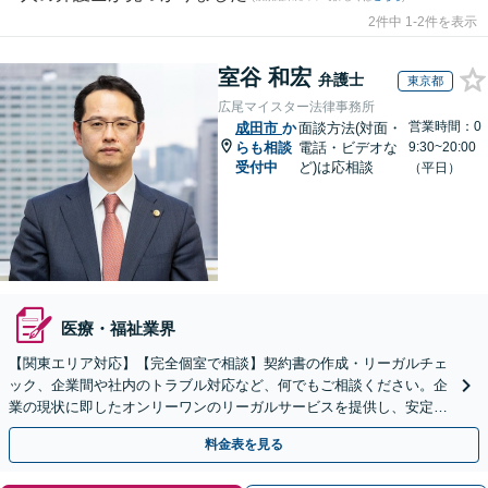
2件中 1-2件を表示
室谷 和宏
弁護士
東京都
広尾マイスター法律事務所
営業時間：0
成田市
か
面談方法(対面・
らも相談
電話・ビデオな
9:30~20:00
受付中
ど)は応相談
（平日）
医療・福祉業界
【関東エリア対応】【完全個室で相談】契約書の作成・リーガルチェ
ック、企業間や社内のトラブル対応など、何でもご相談ください。企
業の現状に即したオンリーワンのリーガルサービスを提供し、安定し
た経営をサポートいたします。【電話・WEB面談可】
料金表を見る