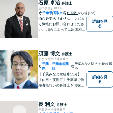
【地域に根差し他弁護士】的
石原 卓治
弁護士
確なアドバイスやサポートで
法律事務所TIGER
ご相談者様のお役に立てるよ
千葉県
香取市
佐原駅
から徒歩8分
|
う尽力します。
悩む必要ありません！ とにか
詳細を見
く気軽にお問い合わせくださ
る
い。 場合によっては出張相談
もさせていただきます。 htt
p://law-office-tiger.com/
須藤 博文
弁護士
すとう博文法律事務所
千葉みなと駅
から徒歩10
千葉
千葉市若葉
|
県
区
分
【千葉みなと駅徒歩11分】
詳細を見
【休日・夜間可】千葉県で依
る
頼者様想いの弁護士をお探し
ならぜひご相談を！依頼者様
の経済面・精神面を大切に
し、幸福な生活を実現するた
長 利文
弁護士
めに努力を惜しみません。債
千葉第一法律事務所
務整理／刑事／企業法務／交