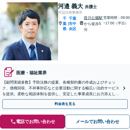
河邉 義大
弁護士
河辺法律事務所
葭川公園駅
営業時間：09:00
千
千葉
~17:00（平日）
葉
市中
から徒歩5
|
県
央区
分
医療・福祉業界
【顧問実績多数】予防法務の提案、各種契約書の作成およびチェッ
ク、債権回収、不祥事対応など企業活動に関する幅広い法的サービス
を提供。柔軟な相談体制を提供し、安定した事業成長にお力添えしま
す【休日・夜間面談対応】
料金表を見る
電話でお問い合わせ
メールでお問い合わせ