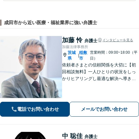
成田市から近い医療・福祉業界に強い弁護士
加藤 怜
弁護士
インタビューを見る
加藤法律事務所
茨城
稲敷
営業時間：09:00~18:00（平
|
県
市
日）
依頼者さまとの信頼関係を大切に【初
回相談無料】一人ひとりの状況をしっ
かりヒアリングし最適な解決へ導きま
す／離婚・相続・交通事故・債務整
理・企業法務・個人事業など幅広く対
応／見通しや方針を明確に提案／弁護
士費用もわかりやすく説明【夜間相談
電話でお問い合わせ
メールでお問い合わせ
可】
中 聡佳
弁護士