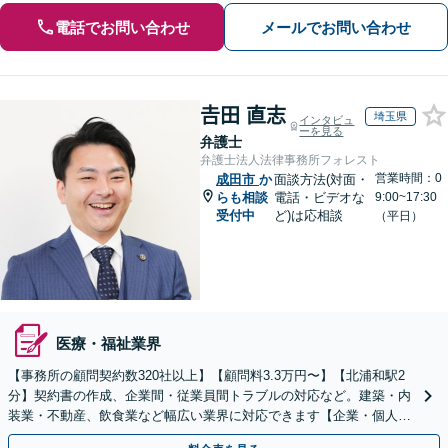
電話でお問い合わせ
メールでお問い合わせ
𠮷田 直志
埼玉県
インタビュ
ーを見る
弁護士
弁護士法人法律事務所フォレスト
営業時間：0
成田市
か
面談方法(対面・
らも相談
電話・ビデオな
9:00~17:30
受付中
ど)は応相談
（平日）
医療・福祉業界
【事務所の顧問契約数320社以上】【顧問料3.3万円〜】【北浦和駅2
分】契約書の作成、企業間・従業員間トラブルの対応など。建築・内
装業・不動産、飲食業など幅広い業界に対応できます【企業・個人事
業主の方初回面談無料】