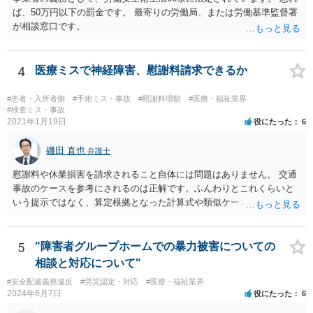
ば、50万円以下の罰金です。 最寄りの労働局、または労働基準監督署
が相談窓口です。
4
医療ミスで神経障害、慰謝料請求できるか
#患者・入所者側
#手術ミス・事故
#慰謝料増額
#医療・福祉業界
#検査ミス・事故
2021年1月19日
役にたった
6
磯田 直也
弁護士
慰謝料や休業損害を請求されること自体には問題はありません。 交通
事故のケースを参考にされるのは正解です。ふんわりとこれくらいと
いう提示ではなく、算定根拠となった計算式や類似ケースでの裁判所
の判断、収入資料などを併せて提示するように心掛けてください。 反
面、針刺し事故については医療者側の故意や過失がないと思われるケ
ースが多く、早期解決のためにある程度の減額等があることはやむを
5
"障害者グループホームでの暴力被害についての
得ないかとも思います。 病院側の提示があまりにも低額であった場合
相談と対応について"
などには、弁護士へのご依頼も検討されるべきかと思います。 弁護士
#安全配慮義務違反
#労災認定・対応
#医療・福祉業界
への依頼が必要になる際に備えて、また現時点でのアドバイス等をも
2024年6月7日
役にたった
6
らうために、一度法律事務所にご相談されておいても良いかも知れま