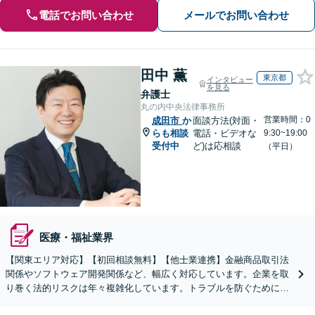
電話でお問い合わせ
メールでお問い合わせ
田中 薫
東京都
インタビュー
を見る
弁護士
丸の内中央法律事務所
営業時間：0
成田市
か
面談方法(対面・
らも相談
電話・ビデオな
9:30~19:00
受付中
ど)は応相談
（平日）
医療・福祉業界
【関東エリア対応】【初回相談無料】【他士業連携】金融商品取引法
関係やソフトウェア開発関係など、幅広く対応しています。企業を取
り巻く法的リスクは年々複雑化しています。トラブルを防ぐために
も、少しでも不安や疑問を感じた段階でご相談ください。