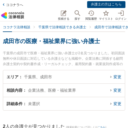
弁護士の方はこちら
ココナラへ
投稿する
探す
閲覧履歴
マイリスト
ログイン
ココナラ法律相談
千葉県で法律相談できる弁護士
成田市で法律相談で
成田市の医療・福祉業界に強い弁護士
千葉県の成田市で医療・福祉業界に強い弁護士が2名見つかりました。初回面談
無料や休日面談に対応している弁護士なども掲載中。企業法務に関係する顧問
弁護士契約や契約書作成・リーガルチェック、雇用契約書・就業規則作成等の
細かな分野での絞り込み検索もでき便利です。特にベリーベスト法律事務所 成
田オフィスの森 克浩弁護士や浜田宏法律事務所の浜田 宏弁護士のプロフィール
エリア
千葉県、成田市
変更
情報や弁護士費用、強みなどが注目されています。『成田市で土日や夜間に発
生した医療・福祉業界のトラブルを今すぐに弁護士に相談したい』『医療・福
相談内容
企業法務、医療・福祉業界
変更
祉業界のトラブル解決の実績豊富な近くの弁護士を検索したい』『初回相談無
料で医療・福祉業界を法律相談できる成田市内の弁護士に相談予約したい』な
どでお困りの相談者さんにおすすめです。
詳細条件
未選択
変更
2
人の弁護士が見つかりました
(検索結果について詳しくは
こちら
)