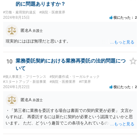
的に問題ありますか？
#労働・雇用契約違反
#病院・医療業界
2024年8月15日
役にたった
2
匿名A
弁護士
現実的にはほぼ無理だと思います。
10
業務委託契約における業務再委託の法的問題につ
いて
#個人事業主・フリーランス
#契約書作成・リーガルチェック
#スタートアップ・新規事業
#病院・医療業界
#IT業界
2024年1月22日
役にたった
2
匿名A
弁護士
・「第三者に業務を委託する場合は書面での契約変更が必要」 文言か
らすれば、 再委託するには新たに契約が必要という認識でよいかと思
います。 ただ、どういう趣旨でこの条項を入れているのかが少し気に
なります。 「書面による承諾を得ること」を条項としているものはよ
く目にします。 あえて契約変更という手続きを予定しているとなる