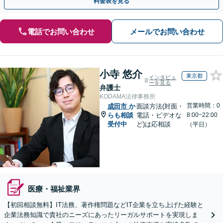
料金表を見る
電話でお問い合わせ
メールでお問い合わせ
小寺 悠介
東京都
インタビュ
ーを見る
弁護士
KODAMA法律事務所
営業時間：0
成田市
か
面談方法(対面・
らも相談
電話・ビデオな
8:00~22:00
受付中
ど)は応相談
（平日）
医療・福祉業界
【初回相談無料】IT法務、著作権問題などIT企業を立ち上げた経験と
企業法務知識で貴社のニーズにあったリーガルサポートを実現しま