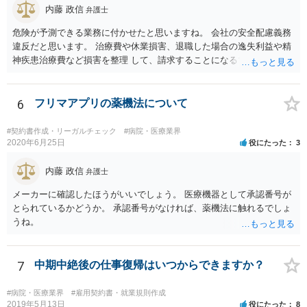
せん。
内藤 政信
弁護士
危険が予測できる業務に付かせたと思いますね。 会社の安全配慮義務
違反だと思います。 治療費や休業損害、退職した場合の逸失利益や精
神疾患治療費など損害を整理 して、請求することになるでしょう。 傷
害罪で警察にも被害届を出すといいでしょう。
6
フリマアプリの薬機法について
#契約書作成・リーガルチェック
#病院・医療業界
2020年6月25日
役にたった
3
内藤 政信
弁護士
メーカーに確認したほうがいいでしょう。 医療機器として承認番号が
とられているかどうか。 承認番号がなければ、薬機法に触れるでしょ
うね。
7
中期中絶後の仕事復帰はいつからできますか？
#病院・医療業界
#雇用契約書・就業規則作成
2019年5月13日
役にたった
8