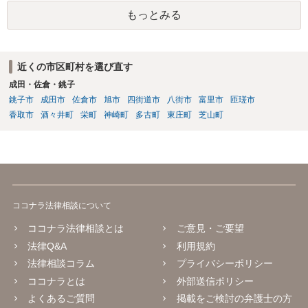
と、守秘条項との関係なのかもしれませんが、場合によっては、契約
もっとみる
条件（代金）の下方修正を考えてのものなのかという危惧はありま
す。
近くの市区町村を選び直す
成田・佐倉・銚子
銚子市
成田市
佐倉市
旭市
四街道市
八街市
富里市
匝瑳市
香取市
酒々井町
栄町
神崎町
多古町
東庄町
芝山町
ココナラ法律相談について
ココナラ法律相談とは
ご意見・ご要望
法律Q&A
利用規約
法律相談コラム
プライバシーポリシー
ココナラとは
外部送信ポリシー
よくあるご質問
掲載をご検討の弁護士の方