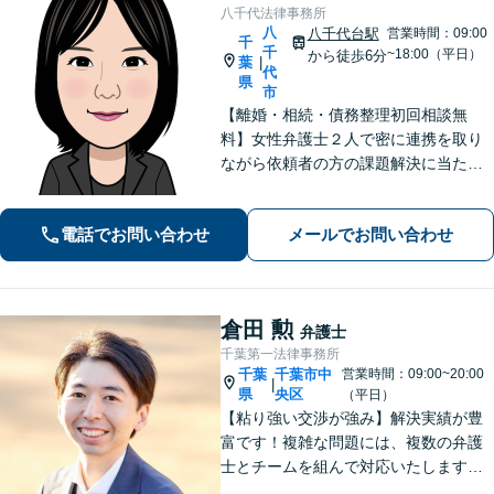
八千代法律事務所
八
八千代台駅
営業時間：09:00
千
千
~18:00（平日）
から徒歩6分
葉
|
代
県
市
【離婚・相続・債務整理初回相談無
料】女性弁護士２人で密に連携を取り
ながら依頼者の方の課題解決に当たり
ます。今お困りのことが法律相談なの
か迷っていらっしゃる方も、ぜひお気
電話でお問い合わせ
メールでお問い合わせ
軽にご相談ください。感情面も含め丁
寧にお話をお聞きします。
倉田 勲
弁護士
千葉第一法律事務所
千葉
千葉市中
営業時間：09:00~20:00
|
県
央区
（平日）
【粘り強い交渉が強み】解決実績が豊
富です！複雑な問題には、複数の弁護
士とチームを組んで対応いたします。
【安心・分かりやすい料金体系】些細