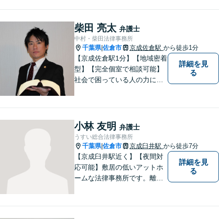
柴田 亮太
弁護士
中村・柴田法律事務所
千葉県
佐倉市
京成佐倉駅
から徒歩1分
|
【京成佐倉駅1分】【地域密着
詳細を見
型】【完全個室で相談可能】
る
社会で困っている人の力にな
りたいと思い、弁護士を志し
ました。地元の皆様からはお
金に関するご相談の他、遺産
相続、離婚・男女問題、交通
小林 友明
弁護士
事故の案件を広く受け付けて
うすい総合法律事務所
います。 ぜひご相談くださ
千葉県
佐倉市
京成臼井駅
から徒歩7分
|
い。
【京成臼井駅近く】【夜間対
詳細を見
応可能】敷居の低いアットホ
る
ームな法律事務所です。離婚
問題／相続問題／交通事故／
刑事事件／企業法務など、幅
広い法律トラブルに対応。