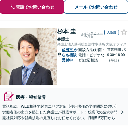
電話でお問い合わせ
メールでお問い合わせ
杉本 圭
大阪府
インタビュー
を見る
弁護士
弁護士法人勝浦総合法律事務所 大阪オフィス
営業時間：0
成田市
か
面談方法(対面・
らも相談
電話・ビデオな
9:30~18:00
受付中
ど)は応相談
（平日）
医療・福祉業界
電話相談、WEB相談で関東エリア対応【使用者側の労働問題に強い】
労働者側の出方を熟知した弁護士が徹底サポート！残業代の請求や問
題社員対応や就業規則の見直しはお任せください。月額5.5万円からの
顧問契約で御社の「外部法務部」として支援します。