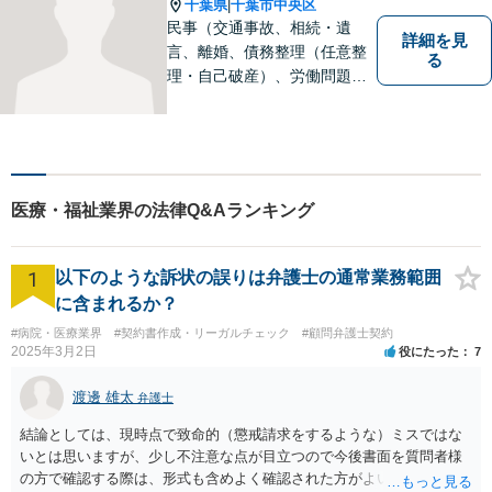
千葉県
千葉市中央区
|
通事故など、あらゆる問題に
民事（交通事故、相続・遺
詳細を見
対応可能◎
言、離婚、債務整理（任意整
る
理・自己破産）、労働問題
等）、刑事の幅広い分野を取
り扱っております。些細な問
題でも一人で抱え込まずにま
ずはご相談ください。問題の
解決に向けて誠心誠意対応い
医療・福祉業界の法律Q&Aランキング
たします。【近隣駐車場あ
り】
1
以下のような訴状の誤りは弁護士の通常業務範囲
に含まれるか？
#病院・医療業界
#契約書作成・リーガルチェック
#顧問弁護士契約
2025年3月2日
役にたった
7
渡邊 雄太
弁護士
結論としては、現時点で致命的（懲戒請求をするような）ミスではな
いとは思いますが、少し不注意な点が目立つので今後書面を質問者様
の方で確認する際は、形式も含めよく確認された方がよいと思われま