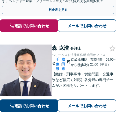
す。ベンチャー企業・フリーランスの方への法務支援も実績多数で
す。
料金表を見る
電話でお問い合わせ
メールでお問い合わせ
森 克浩
弁護士
ベリーベスト法律事務所 成田オフィス
千
成
京成成田駅
営業時間：09:00~
葉
田
|
21:00（平日）
から徒歩3分
県
市
【離婚・刑事事件・労働問題・交通事
故など幅広く対応】各分野の専門チー
ムがお客様をサポートします。
電話でお問い合わせ
メールでお問い合わせ