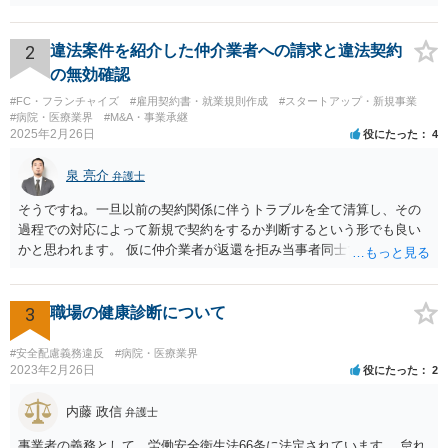
す。 以下一つずつ回答させていただきます。 ①脱字部分を手書きで修
正 →のぞましくはないですが、時たまあるものと存じます。 通常は、
弁護士が起案 Ⅰ依頼者に内容の確認 Ⅱ弁護士が誤字脱字等を確認 Ⅲ
2
違法案件を紹介した仲介業者への請求と違法契約
念のため事務員が確認 Ⅳ提出 の流れになりますので、どこかの段階で
の無効確認
気が付くことが多いです。仮処分等緊急性が高い案件では提出時に裁
#FC・フランチャイズ
#雇用契約書・就業規則作成
#スタートアップ・新規事業
判所窓口で修正して受理してもらうということはありますので、その
#病院・医療業界
#M&A・事業承継
場合は責められない部分もあるかと思います。 ②証拠である薬品名を
2025年2月26日
役にたった
4
間違っている →こちらは①のⅠかⅡの段階で修正しておくべきでしょ
うね。よくわからないならば弁護士としては依頼者にこちらの薬品で
泉 亮介
弁護士
よいですかと聞くべきではあると思います。他のミスに比してこれは
内容に関するミスなので、今後はよく確認いただいた方がよいと思い
そうですね。一旦以前の契約関係に伴うトラブルを全て清算し、その
ます。 ③証拠のナンバーが入らないまま甲号証のハンコが押されたま
過程での対応によって新規で契約をするか判断するという形でも良い
まになっている →形式ミスですね。不注意ですが、訴訟の勝敗に直結
かと思われます。 仮に仲介業者が返還を拒み当事者同士での解決が困
するわけではないものと思います。 ④当方原告が作成したスクリーン
難となった場合は個別に弁護士に相談されると良いでしょう。
ショットの証拠が縦長や横長に印刷され、文字が間延びしている(読め
ないことはない) →こちらも③と同様であると思います。 以上のとお
3
職場の健康診断について
り、①～④も訴訟の勝敗に直結するものではないと思われますので、
致命的なミスではないと思います。 もっとも、形式面も仕事の完成物
#安全配慮義務違反
#病院・医療業界
として当然確認すべきでありますので、今後は気を付けるように弁護
2023年2月26日
役にたった
2
士にお伝えいただいてもよいと思います。
内藤 政信
弁護士
事業者の義務として、労働安全衛生法66条に法定されています。 怠れ