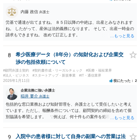
内藤 政信
弁護士
労基で通達が出てますね。 ８５日以降の中絶は、出産とみなされます
ね。 したがって、産休は法的義務になります。 そして、出産一時金の
請求もできますね。 改めて訂正します。
8
希少医療データ（8年分）の知財化および企業交
渉の包括依頼について
#顧問弁護士契約
#契約書作成・リーガルチェック
#医療・福祉業界
#法人・ビジネス
#スタートアップ・新規事業
#IT・通信業界
2026年1月11日
役にたった
2
企業法務に強い弁護士
稲井 要介
弁護士
包括的な窓口業務および知財管理を、弁護士として受任したいと考え
ています。ただし、報酬条件については、顧問契約の締結を含めて個
別協議を希望します。 ∵例えば、何十件もの案件を処理し、時間を
かなり費やしたが、企業との契約締結にほとんど至らなかった場合、
着手金33万円（税込）では割に合わないことになります。
9
入院中の患者様に対して自身の副業への営業は法