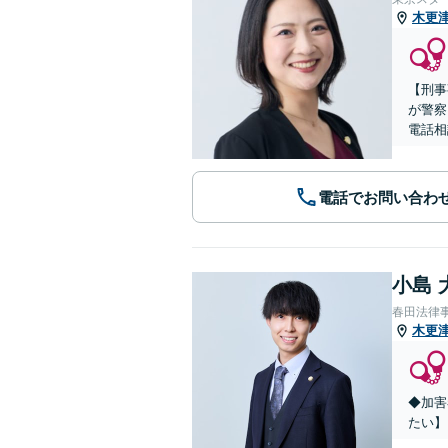
木更
【刑事
が警察
電話相
電話でお問い合わ
小島 
春田法律
木更
◆加害
たい】