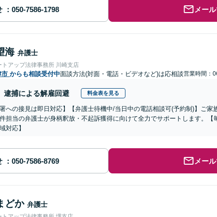
せ
メール
望海
弁護士
ートアップ法律事務所 川崎支店
津市
からも相談受付中
面談方法(対面・電話・ビデオなど)は応相談
営業時間：06
逮捕による解雇回避
料金表を見る
署への接見は即日対応】【弁護士待機中/当日中の電話相談可(予約制)】ご
件担当の弁護士が身柄釈放・不起訴獲得に向けて全力でサポートします。【毎
域対応】
せ
メール
まどか
弁護士
ートアップ法律事務所 堺支店