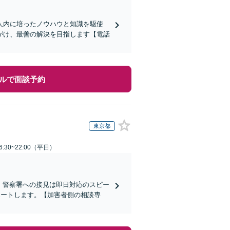
人内に培ったノウハウと知識を駆使
がけ、最善の解決を目指します【電話
ルで面談予約
東京都
:30~22:00（平日）
)】警察署への接見は即日対応のスピー
ポートします。【加害者側の相談専