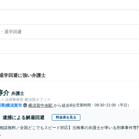
・退学回避
退学回避に強い弁護士
淳介
弁護士
スト法律事務所 横須賀オフィス
川県
横須賀市
横須賀中央駅
から徒歩8分
営業時間：09:30~21:00（平日）
|
逮捕による解雇回避
料金表を見る
相談無料／全国どこでもスピード対応】元検事の弁護士が率いる刑事事件専
。