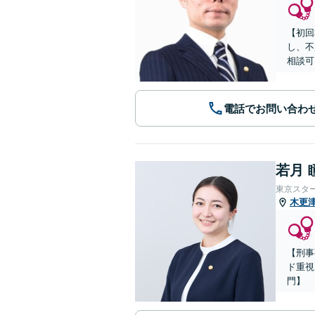
【初回
し、不
相談可
電話でお問い合わ
若月 
東京スタ
木更
【刑事
ド重視
門】