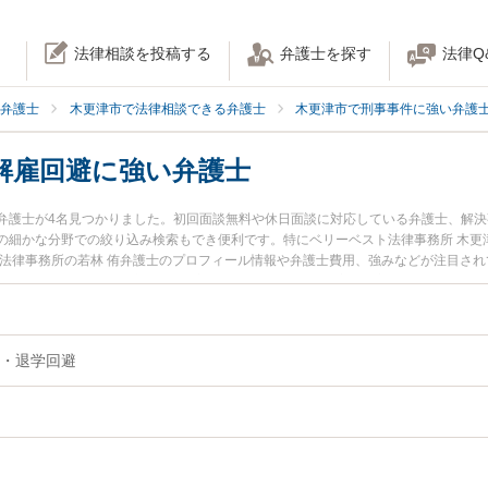
法律相談を投稿する
弁護士を探す
法律Q
弁護士
木更津市で法律相談できる弁護士
木更津市で刑事事件に強い弁護
解雇回避に強い弁護士
弁護士が4名見つかりました。初回面談無料や休日面談に対応している弁護士、解
の細かな分野での絞り込み検索もでき便利です。特にベリーベスト法律事務所 木更津
ず法律事務所の若林 侑弁護士のプロフィール情報や弁護士費用、強みなどが注目さ
士に相談したい』『逮捕による解雇回避のトラブル解決の実績豊富な近くの弁護士
談予約したい』などでお困りの相談者さんにおすすめです。
・退学回避