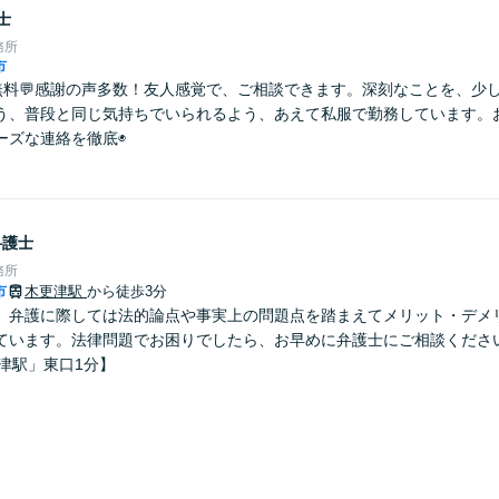
士
務所
市
分無料💬感謝の声多数！友人感覚で、ご相談できます。深刻なことを、少
う、普段と同じ気持ちでいられるよう、あえて私服で勤務しています。
ーズな連絡を徹底◉
弁護士
務所
市
木更津駅
から徒歩3分
】弁護に際しては法的論点や事実上の問題点を踏まえてメリット・デメ
ています。法律問題でお困りでしたら、お早めに弁護士にご相談くださ
津駅」東口1分】