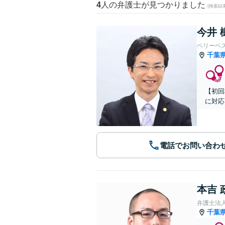
4
人の弁護士が見つかりました
(検索結
今井 
ベリーベ
千葉
【初回
に対応
電話でお問い合わ
本吉 
弁護士法
千葉