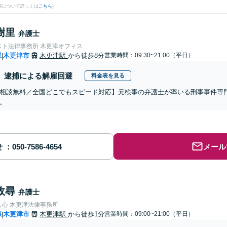
果について詳しくは
こちら
)
樹里
弁護士
スト法律事務所 木更津オフィス
県
木更津市
木更津駅
から徒歩8分
営業時間：09:30~21:00（平日）
|
逮捕による解雇回避
料金表を見る
相談無料／全国どこでもスピード対応】元検事の弁護士が率いる刑事事件専
。
せ
メール
政尋
弁護士
人心 木更津法律事務所
県
木更津市
木更津駅
から徒歩1分
営業時間：09:00~21:00（平日）
|