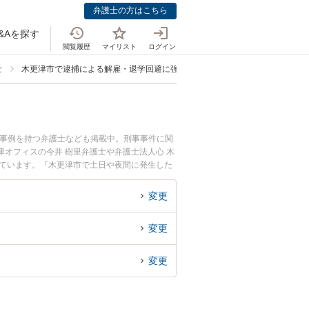
弁護士の方はこちら
&Aを探す
閲覧履歴
マイリスト
ログイン
士
木更津市で逮捕による解雇・退学回避に強い弁護士
決事例を持つ弁護士なども掲載中。刑事事件に関
オフィスの今井 樹里弁護士や弁護士法人心 木
れています。『木更津市で土日や夜間に発生した
を検索したい』『初回相談無料で逮捕による解雇
変更
変更
変更