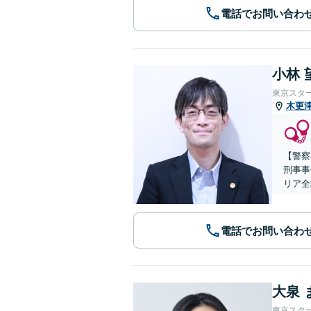
電話でお問い合わ
小林 
東京スタ
木更
【警察
刑事事
リア全
電話でお問い合わ
大泉 
東京スタ