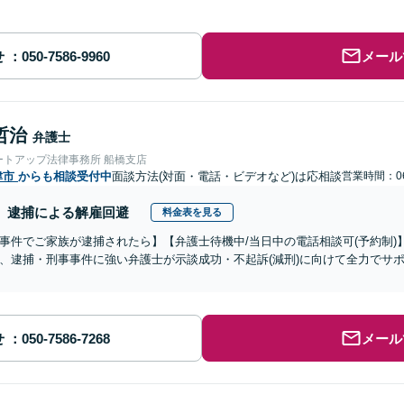
せ
メール
哲治
弁護士
ートアップ法律事務所 船橋支店
津市
からも相談受付中
面談方法(対面・電話・ビデオなど)は応相談
営業時間：06
逮捕による解雇回避
料金表を見る
事件でご家族が逮捕されたら】【弁護士待機中/当日中の電話相談可(予約制
、逮捕・刑事事件に強い弁護士が示談成功・不起訴(減刑)に向けて全力でサ
せ
メール