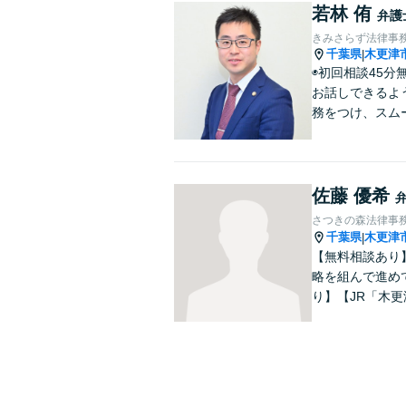
若林 侑
弁護
きみさらず法律事
千葉県
木更津
|
◉初回相談45
お話しできるよ
務をつけ、スム
佐藤 優希
さつきの森法律事
千葉県
木更津
|
【無料相談あり
略を組んで進め
り】【JR「木更