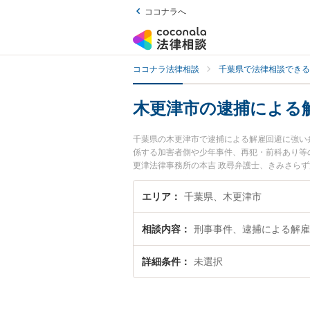
ココナラへ
ココナラ法律相談
千葉県で法律相談できる
木更津市の逮捕による
千葉県の木更津市で逮捕による解雇回避に強い
係する加害者側や少年事件、再犯・前科あり等
更津法律事務所の本吉 政尋弁護士、きみさら
逮捕による解雇回避のトラブルを今すぐに弁護
回避を法律相談できる木更津市内の弁護士に相
エリア
千葉県、木更津市
相談内容
刑事事件、逮捕による解雇
詳細条件
未選択