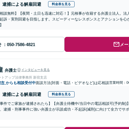
逮捕による解雇回避
料金表を見る
相談無料】【夜間・土日も迅速に対応！】元検事が在籍する弁護士法人。法
起訴・実刑回避を目指します。スピーディーなレスポンスとアクションを心
】
せ
メー
瞳
弁護士
インタビューを見る
ートアップ法律事務所 新宿支店
津市
からも相談受付中
面談方法(対面・電話・ビデオなど)は応相談
営業時間：06
逮捕による解雇回避
料金表を見る
事件でご家族が逮捕されたら】【弁護士待機中/当日中の電話相談可(予約制
、逮捕・刑事事件に強い弁護士が示談成功・不起訴(減刑)に向けて全力でサ