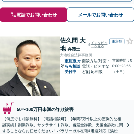
電話でお問い合わせ
メールでお問い合わせ
佐久間 大
東京都
インタビュ
ーを見る
地
弁護士
大地総合法律事務所
営業時間：0
市川市
か
面談方法(対面・
らも相談
電話・ビデオな
0:00~23:55
受付中
ど)は応相談
（土日）
50〜100万円未満の詐欺被害
【何度でも相談無料】【電話相談可】【年間2万件以上の圧倒的な相
談実績】副業詐欺、サクラサイト詐欺、当選金詐欺、支援金詐欺に関
することならお任せください！パラリーガル在籍&迅速対応【浜松町