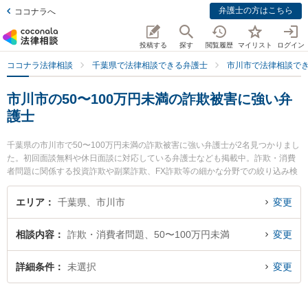
弁護士の方はこちら
ココナラへ
投稿する
探す
閲覧履歴
マイリスト
ログイン
ココナラ法律相談
千葉県で法律相談できる弁護士
市川市で法律相談で
市川市の50〜100万円未満の詐欺被害に強い弁
護士
千葉県の市川市で50〜100万円未満の詐欺被害に強い弁護士が2名見つかりまし
た。初回面談無料や休日面談に対応している弁護士なども掲載中。詐欺・消費
者問題に関係する投資詐欺や副業詐欺、FX詐欺等の細かな分野での絞り込み検
索もでき便利です。特にアトラス綜合法律事務所の本宮 秀樹弁護士や市川妙典
法律事務所の牧 成明弁護士のプロフィール情報や弁護士費用、強みなどが注目
エリア
千葉県、市川市
変更
されています。『市川市で土日や夜間に発生した50〜100万円未満の詐欺被害
のトラブルを今すぐに弁護士に相談したい』『50〜100万円未満の詐欺被害の
相談内容
詐欺・消費者問題、50〜100万円未満
変更
トラブル解決の実績豊富な近くの弁護士を検索したい』『初回相談無料で50〜
100万円未満の詐欺被害を法律相談できる市川市内の弁護士に相談予約した
い』などでお困りの相談者さんにおすすめです。
詳細条件
未選択
変更