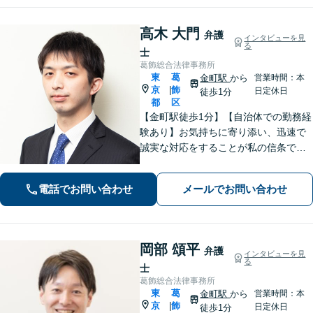
高木 大門
弁護
インタビューを見
る
士
葛飾総合法律事務所
東
葛
金町駅
から
営業時間：本
京
飾
|
日定休日
徒歩1分
都
区
【金町駅徒歩1分】【自治体での勤務経
験あり】お気持ちに寄り添い、迅速で
誠実な対応をすることが私の信条で
す。ご依頼者のニーズに的確にお応え
し、最高のリーガルサービスをご提供
電話でお問い合わせ
メールでお問い合わせ
します。お気軽にご相談ください【初
回面談30分無料】【平日夜間対応可】
岡部 頌平
弁護
インタビューを見
る
士
葛飾総合法律事務所
東
葛
金町駅
から
営業時間：本
京
飾
|
日定休日
徒歩1分