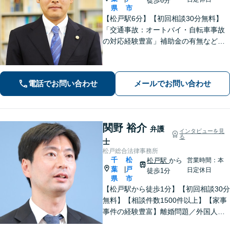
徒歩6分
県
市
【松戸駅6分】【初回相談30分無料】
「交通事故：オートバイ・自転車事故
の対応経験豊富」補助金の有無など、
各種支援制度のご案内を含めた包括的
なサポート「借金問題：投資詐欺・副
業詐欺による被害など、複雑な事情を
電話でお問い合わせ
メールでお問い合わせ
抱えた借金問題について豊富な解決実
績あり」
関野 裕介
弁護
インタビューを見
る
士
松戸総合法律事務所
千
松
松戸駅
から
営業時間：本
葉
戸
|
日定休日
徒歩1分
県
市
【松戸駅から徒歩1分】【初回相談30分
無料】【相談件数1500件以上】【家事
事件の経験豊富】離婚問題／外国人問
題／刑事事件社会から孤立しがちな依