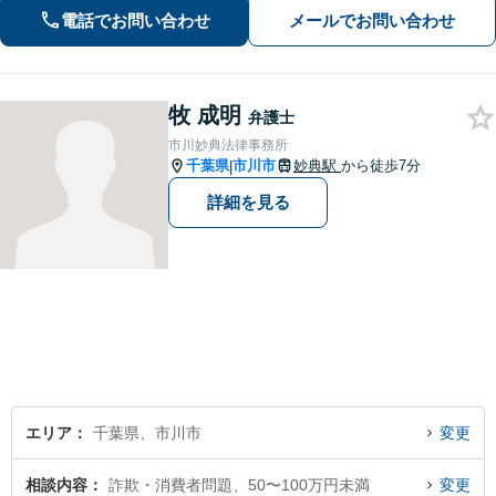
経験15年以上】依頼者様に寄り添い、
電話でお問い合わせ
メールでお問い合わせ
解決へと導きます【電話相談可】【本
八幡駅9分】
牧 成明
弁護士
市川妙典法律事務所
千葉県
市川市
妙典駅
から徒歩7分
|
詳細を見る
エリア
千葉県、市川市
変更
相談内容
詐欺・消費者問題、50〜100万円未満
変更