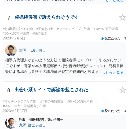
入したのに、サービスが受けられなくて、返金もされない。」 といっ
た事情があったのでしょうか。 公表するにしても、見る人に受け入れ
られる内容のものでなければなりません。 そうでなければ、逆に、あ
7
貞操権侵害で訴えられそうです
なたが、民事上又は刑事上の責任を負う恐れがあります。 重々ご注意
なさいますよう。
#慰謝料請求された側
#不倫慰謝料
#マッチングアプリ詐欺
#10〜50万円未満
#50〜100万円未満
#離婚協議
2023年2月5日
役にたった
3
吉岡 一誠
弁護士
相手方代理人がどのような方法で相談者様にアプローチするかについ
てですが、電話や本人限定郵便のほか普通郵便(ポストイン)、簡易書留
等による場合も弁護士の職務倫理規定の範囲内と言えますので、必ず
しも本人限定郵便により送られてくるとは限りません。 なお、相手方
が弁護士に依頼するより前に、先んじて相談者様が弁護士に依頼をす
る場合、相手方代理人は相談者様の代理人弁護士を飛び越えて相談者
8
出会い系サイトで訴訟を起こされた
様の自宅に書面を郵送することが職務倫理上許されなくなる(懲戒処分
の対象になり得る)ため、家族にバレてしまうことを回避したいという
#マッチングアプリ詐欺
#詐欺の法的措置
#50〜100万円未満
ご意向であれば、早めに弁護士に依頼をするというのも一つかと思い
#本名・住所・電話番号が不明
2023年2月17日
役にたった
4
ます(もちろん、このまま何事もなく終結する可能性もあるでしょうか
ら、藪蛇になるリスクもあるところではありますが)。 相手方がある話
詐欺・消費者問題に強い弁護士
ではあるので、最終的な和解の見通しは何とも言えませんが、弁護士
鬼沢 健士
弁護士