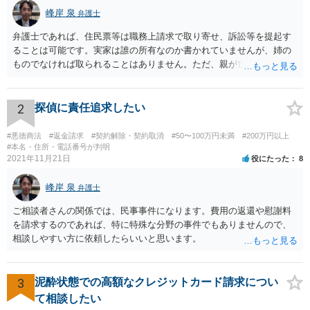
峰岸 泉
弁護士
弁護士であれば、住民票等は職務上請求で取り寄せ、訴訟等を提起す
ることは可能です。実家は誰の所有なのか書かれていませんが、姉の
ものでなければ取られることはありません。ただ、親が亡くなって相
続手続未了の場合は問題が起きますので、早めに対応をとった方がい
いでしょう。
2
探偵に責任追求したい
#悪徳商法
#返金請求
#契約解除・契約取消
#50〜100万円未満
#200万円以上
#本名・住所・電話番号が判明
2021年11月21日
役にたった
8
峰岸 泉
弁護士
ご相談者さんの関係では、民事事件になります。費用の返還や慰謝料
を請求するのであれば、特に特殊な分野の事件でもありませんので、
相談しやすい方に依頼したらいいと思います。
3
泥酔状態での高額なクレジットカード請求につい
て相談したい