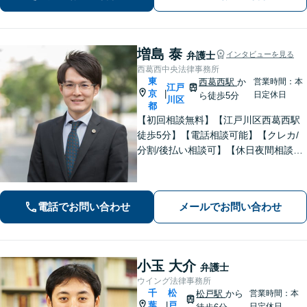
料】【夜間・休日相談可能】
増島 泰
弁護士
インタビューを見る
西葛西中央法律事務所
東
西葛西駅
か
営業時間：本
江戸
京
|
日定休日
ら徒歩5分
川区
都
【初回相談無料】【江戸川区西葛西駅
徒歩5分】【電話相談可能】【クレカ/
分割/後払い相談可】【休日夜間相談可
能】地域密着型の事務所です。お悩み
の方はお気軽にご相談ください。実績
と経験が豊富な弁護士が、フットワー
電話でお問い合わせ
メールでお問い合わせ
ク軽く問題解決に尽力します。
小玉 大介
弁護士
ウイング法律事務所
千
松
松戸駅
から
営業時間：本
葉
戸
|
日定休日