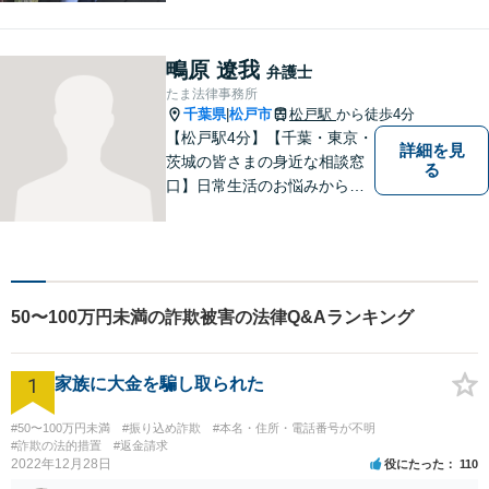
金問題／交通事故／企業法務
など、幅広い法律トラブルに
対応。【夜間／休日対応可
鴫原 遼我
弁護士
能】お客様に寄り添い、スピ
たま法律事務所
ーディーな解決策を実行しま
千葉県
松戸市
松戸駅
から徒歩4分
|
す。
【松戸駅4分】【千葉・東京・
詳細を見
茨城の皆さまの身近な相談窓
る
口】日常生活のお悩みから複
雑な紛争まで幅広く対応。丁
寧な対話を通じて状況を整理
し、分かりやすく解決策をご
提案。解決まで弁護士がしっ
かりサポートします！【バリ
50〜100万円未満の詐欺被害の法律Q&Aランキング
アフリー】
1
家族に大金を騙し取られた
#50〜100万円未満
#振り込め詐欺
#本名・住所・電話番号が不明
#詐欺の法的措置
#返金請求
2022年12月28日
役にたった
110