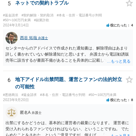
等に不安を感じるのであれば、相手方とのやりとりを一旦保留とし
5
ネットでの契約トラブル
て、見積書等の相手方の表示（名称、代表者名、住所等）を手がかり
に、法務局で商業•法人登記の登記事項証明書の入手を試みてみる方法
#返金請求
#契約解除・契約取消
#本名・住所・電話番号が判明
も考えられます（相手の会社が実在する会社なのか、やりとりしてい
#50〜100万円未満
#副業詐欺
2024年3月14日
役にたった
4
る相手が代表権限を有しているのか等について、登記登録の有無や登
録内容を確かめることができます）。 【参考】法務局サイト https://w
西谷 拓哉
ww.moj.go.jp/MINJI/houjintouki.html
弁護士
センターからのアドバイスで作成された通知書は、解除理由はあまり
詳しく書かれていない解除通知だと思います。 弁護士から電話勧誘販
売等に該当するが書面不備があることを具体的に記載して返金を求め
る通知書を送付することで、返金交渉が進展する場合があります。 弁
護士から通知書をおくっても返事がない、低い金額しか返金を提案し
てこない場合、裁判所に提訴することを検討する必要があります。 セ
6
地下アイドル出禁問題、運営とファンの法的対立
ンターの方で、消費者事件を取り扱っている弁護士の紹介を受けられ
の可能性
ないか一度確認してみてください。
#悪徳商法
#返金請求
#本名・住所・電話番号が判明
#50〜100万円未満
2023年9月20日
役にたった
8
匿名A
弁護士
出禁にするかどうかは、基本的に運営者の裁量になります。 運営者に
受け入れられるファンでなければならない、ということですね。 でた
らめなことをされた、というご意見ですが、例えば、 「サービスを購