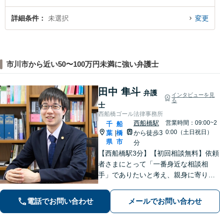
詳細条件
未選択
変更
市川市から近い50〜100万円未満に強い弁護士
田中 隼斗
弁護
インタビューを見
る
士
西船橋ゴール法律事務所
西船橋駅
営業時間：09:00~2
千
船
0:00（土日祝日）
葉
橋
から徒歩3
|
県
市
分
【西船橋駅3分】【初回相談無料】依頼
者さまにとって「一番身近な相談相
手」でありたいと考え、親身に寄り添
って対応することを大切にしていま
す。おひとりで悩まず、弁護士にご相
電話でお問い合わせ
メールでお問い合わせ
談ください。前向きな一歩を踏み出せ
るように、全力でサポートします。