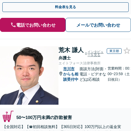
駅1分】※結婚詐欺・ロマンス詐欺に関するご相談はお断り
料金表を見る
電話でお問い合わせ
メールでお問い合わせ
荒木 謙人
東京都
インタビュ
ーを見る
弁護士
エイトフォース法律事務所
営業時間：00:
市川市
面談方法(対面・
からも相
電話・ビデオな
00~23:59（土
談受付中
ど)は応相談
日祝日）
50〜100万円未満の詐欺被害
【全国対応】【☎︎初回相談無料】【365日対応】100万円以上の返金実