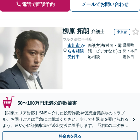
電話で面談予約
メールでお問い合わせ
柳原 拓朗
弁護士
東京都
ウルク法律事務所
営業時
市川市
か
面談方法(対面・電
らも相談
話・ビデオなど)は
間：本日
受付中
応相談
定休日
50〜100万円未満の詐欺被害
【関東エリア対応】SNSを介した投資詐欺や仮想通貨詐欺のトラブ
ル、お困りごとは早急にご相談ください。少しでも返金を受けられる
よう、速やかに証拠収集や返金交渉に着手します。「詐欺の二次被
害」のご相談も対応します【初回相談無料】【Web相談可】
料金表を見る