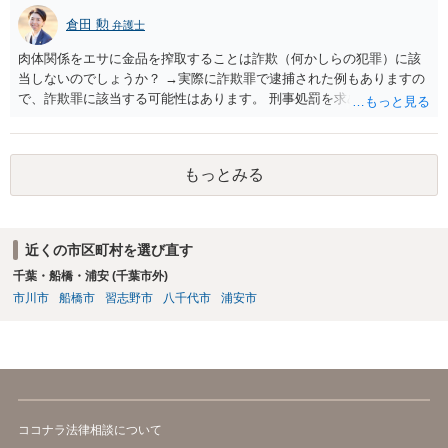
倉田 勲
弁護士
肉体関係をエサに金品を搾取することは詐欺（何かしらの犯罪）に該
当しないのでしょうか？ →実際に詐欺罪で逮捕された例もありますの
で、詐欺罪に該当する可能性はあります。 刑事処罰を求めたいという
ことでしたら警察署でご相談ください。
もっとみる
近くの市区町村を選び直す
千葉・船橋・浦安 (千葉市外)
市川市
船橋市
習志野市
八千代市
浦安市
ココナラ法律相談について