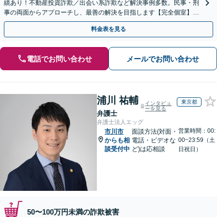
績あり！不動産投資詐欺／出会い系詐欺など解決事例多数。民事・刑
事の両面からアプローチし、最善の解決を目指します【完全個室】
【代々木駅3分】
料金表を見る
電話でお問い合わせ
メールでお問い合わせ
浦川 祐輔
東京都
インタビュ
ーを見る
弁護士
弁護士法人エッグ
営業時間：00:
市川市
面談方法(対面・
からも相
電話・ビデオな
00~23:59（土
談受付中
ど)は応相談
日祝日）
50〜100万円未満の詐欺被害