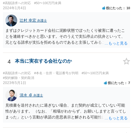
#高額請求への対応
#50〜100万円未満
2024年1月4日
役にたった
10
辻村 幸宏
弁護士
まずはクレジットカード会社に泥酔状態でぼったくり被害に遭ったこ
とを連絡すべきかと思います。そのうえで支払停止の抗弁といって、
元となる請求が支払を拒めるものであると主張してみることになるか
と思います。 なお、このような事例もありますが、救済されるのはな
かなかシビアかもしれません。 https://zenso.or.jp/wp-content/uploads/
JACAS173%e5%88%a4%e4%be%8b%e7%b4%b9%e4%bb%8b.pdf
4
本当に実在する会社なのか
#高額請求への対応
#本名・住所・電話番号が判明
#50〜100万円未満
#契約解除・契約取消
2023年5月1日
役にたった
7
清水 卓
弁護士
見積書を送付されたに過ぎない場合、まだ契約が成立していない可能
性があります。 （なお、「相場がわからず、お願いしますと言ってし
まった」という言動が承諾の意思表示と解される可能性はあります
が、口頭に過ぎない場合には、承諾の意思表示にはあたらないと争え
る余地があるかもしれません）。 いずれにしても、相手会社の実在