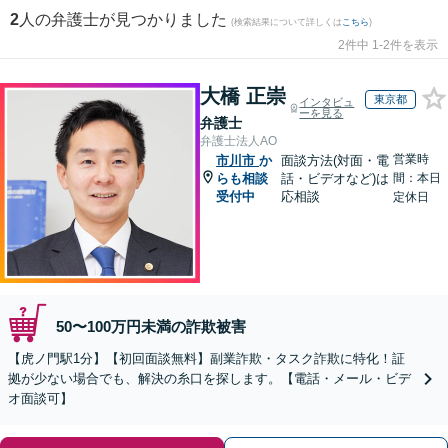
2
人の弁護士が見つかりました
(検索結果について詳しくは
こちら
)
2件中 1-2件を表示
大橋 正崇
東京都
インタビュ
ーを見る
弁護士
弁護士法人AO
営業時
市川市
か
面談方法(対面・電
らも相談
話・ビデオなど)は
間：本日
受付中
応相談
定休日
50〜100万円未満の詐欺被害
【虎ノ門駅1分】【初回面談無料】副業詐欺・タスク詐欺に特化！証
拠が少ない場合でも、解決の糸口を探します。【電話・メール・ビデ
オ面談可】