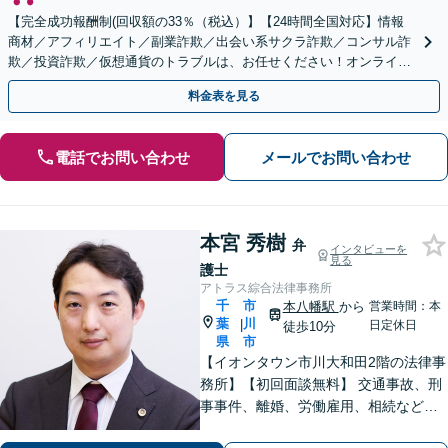
【完全成功報酬制(回収額の33％（税込）】【24時間全国対応】情報
商材／アフィリエイト／副業詐欺／出会い系サクラ詐欺／コンサル詐
欺／投資詐欺／仮想通貨のトラブルは、お任せください！オンライン
のみで解決も可能！
料金表を見る
電話でお問い合わせ
メールでお問い合わせ
本宮 秀樹
弁
インタビューを
見る
護士
アトラス綜合法律事務所
千
市
本八幡駅
から
営業時間：本
葉
川
|
日定休日
徒歩10分
県
市
【イオンタウン市川大和田2階の法律事
務所】【初回面談無料】 交通事故、刑
事事件、離婚、労働雇用、相続などの
トラブルはご相談ください。 【弁護士