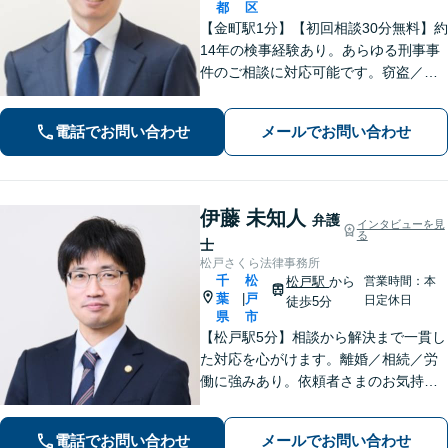
都
区
【金町駅1分】【初回相談30分無料】約
14年の検事経験あり。あらゆる刑事事
件のご相談に対応可能です。窃盗／詐
欺／性犯罪など、ご家族の逮捕や在宅
事件は早急にご相談ください。【相続
電話でお問い合わせ
メールでお問い合わせ
事件もお任せください】遺産分割協
議・調停／遺留分／遺言書作成など幅
広く対応
伊藤 未知人
弁護
インタビューを見
る
士
松戸さくら法律事務所
千
松
松戸駅
から
営業時間：本
葉
戸
|
日定休日
徒歩5分
県
市
【松戸駅5分】相談から解決まで一貫し
た対応を心がけます。離婚／相続／労
働に強みあり。依頼者さまのお気持ち
に寄り添い、一人ひとりに合った解決
策をご提案。前向きな気持ちになれる
電話でお問い合わせ
メールでお問い合わせ
ようサポートします。【初回相談無