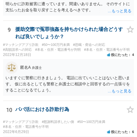
に依頼することで低額での和解に至れるということもあるでしょう。
明らかに詐欺被害に遭っています。間違いありません。 そのサイトに
支払ったお金を取り戻すことを考えるべきです。
9
援助交際で冤罪強姦を持ちかけられた場合どうす
れば良いでしょうか？
#マッチングアプリ詐欺
#50〜100万円未満
#恐喝・脅迫への対応
#高額請求への対応
#本名・住所・電話番号が判明
#本名・住所・電話番号が不明
2022年12月18日
役にたった
4
匿名A
弁護士
いますぐに警察に行きましょう。 電話に出ていいことはないと思いま
す。 仮に出るとしても警察と弁護士に相談中と回答するの一点張りを
することになるでしょう。
10
パパ活における詐欺行為
#マッチングアプリ詐欺
#慰謝料請求したい側
#50〜100万円未満
#本名・住所・電話番号が不明
2022年6月29日
役にたった
6