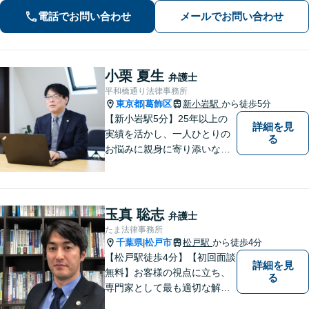
頼者に寄り添うスタイルに定評あり。
電話でお問い合わせ
メールでお問い合わせ
「解決後の生活から考える」がモット
ー。
小栗 夏生
弁護士
平和橋通り法律事務所
東京都
葛飾区
新小岩駅
から徒歩5分
|
【新小岩駅5分】25年以上の
詳細を見
実績を活かし、一人ひとりの
る
お悩みに親身に寄り添いなが
ら、納得できる解決を全力で
目指します。法律問題の解決
だけでなく、その先の暮らし
や未来を見据えたサポートを
玉真 聡志
弁護士
大切にしています。【休日や
たま法律事務所
夜間相談も柔軟に対応】【WE
千葉県
松戸市
松戸駅
から徒歩4分
|
B相談可】
【松戸駅徒歩4分】【初回面談
詳細を見
無料】お客様の視点に立ち、
る
専門家として最も適切な解決
策を取ります。離婚問題／借