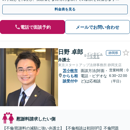
【夜間相談・WEB面談可】【完全個室・秘密厳守】
料金表を見る
電話で面談予約
メールでお問い合わせ
日野 卓郎
静岡県
インタビュ
ーを見る
弁護士
東京スタートアップ法律事務所 静岡支店
営業時間：0
苫小牧市
面談方法(対面・
からも相
電話・ビデオな
6:30~22:00
談受付中
ど)は応相談
（平日）
慰謝料請求したい側
【不倫/慰謝料の減額に強い弁護士】【不倫相談は初回0円】不倫問題