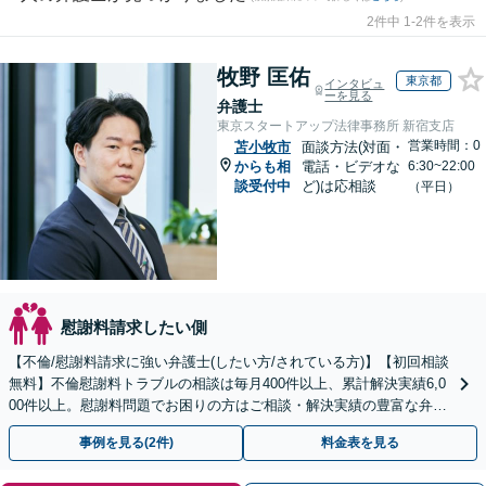
2件中 1-2件を表示
牧野 匡佑
東京都
インタビュ
ーを見る
弁護士
東京スタートアップ法律事務所 新宿支店
営業時間：0
苫小牧市
面談方法(対面・
からも相
電話・ビデオな
6:30~22:00
談受付中
ど)は応相談
（平日）
慰謝料請求したい側
【不倫/慰謝料請求に強い弁護士(したい方/されている方)】【初回相談
無料】不倫慰謝料トラブルの相談は毎月400件以上、累計解決実績6,0
00件以上。慰謝料問題でお困りの方はご相談・解決実績の豊富な弁護
士による無料相談をご利用ください。
事例を見る(2件)
料金表を見る