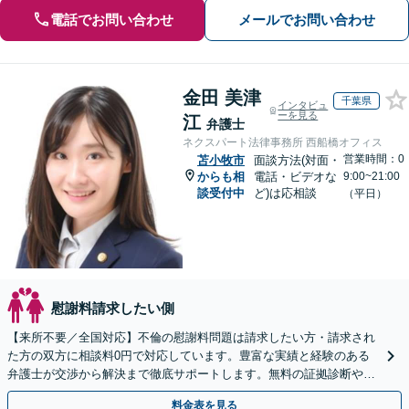
電話でお問い合わせ
メールでお問い合わせ
金田 美津
千葉県
インタビュ
ーを見る
江
弁護士
ネクスパート法律事務所 西船橋オフィス
営業時間：0
苫小牧市
面談方法(対面・
からも相
電話・ビデオな
9:00~21:00
談受付中
ど)は応相談
（平日）
慰謝料請求したい側
【来所不要／全国対応】不倫の慰謝料問題は請求したい方・請求され
た方の双方に相談料0円で対応しています。豊富な実績と経験のある
弁護士が交渉から解決まで徹底サポートします。無料の証拠診断や着
手金の返還保証もありますので安心してご相談ください。
料金表を見る