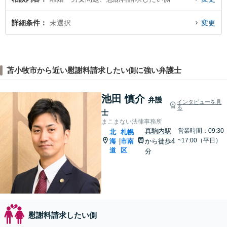
詳細条件
未選択
変更
苫小牧市から近い慰謝料請求したい側に強い弁護士
池田 慎介
弁護
インタビューを見
る
士
まこまない法律事務所
真駒内駅
営業時間：09:30
北
札幌
~17:00（平日）
海
市南
から徒歩4
|
道
区
分
慰謝料請求したい側