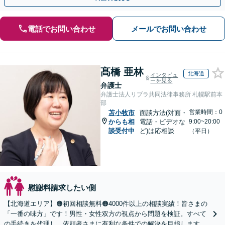
電話でお問い合わせ
メールでお問い合わせ
髙橋 亜林
北海道
インタビュ
ーを見る
弁護士
弁護士法人リブラ共同法律事務所 札幌駅前本
部
営業時間：0
苫小牧市
面談方法(対面・
からも相
電話・ビデオな
9:00~20:00
談受付中
ど)は応相談
（平日）
慰謝料請求したい側
【北海道エリア】🟠初回相談無料🟠4000件以上の相談実績！皆さまの
「一番の味方」です！男性・女性双方の視点から問題を検証。すべて
の手続きを代理し、依頼者さまに有利な条件での解決を目指します