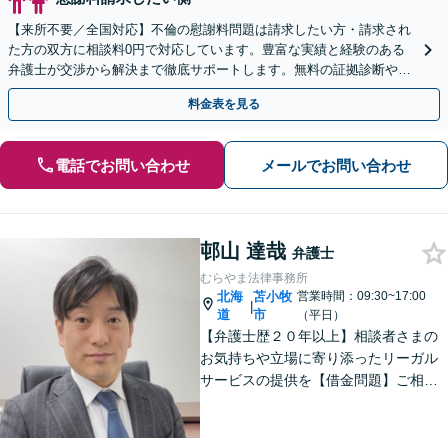
【来所不要／全国対応】不倫の慰謝料問題は請求したい方・請求され
た方の双方に相談料0円で対応しています。豊富な実績と経験のある
弁護士が交渉から解決まで徹底サポートします。無料の証拠診断や着
手金の返還保証もありますので安心してご相談ください。
料金表を見る
電話でお問い合わせ
メールでお問い合わせ
邨山 達哉
弁護士
むらやま法律事務所
北海
苫小牧
営業時間：09:30~17:00
|
道
市
（平日）
【弁護士歴２０年以上】相談者さまの
お気持ちや立場に寄り添ったリーガル
サービスの提供を【借金問題】ご相談
は何度でも無料！あなたとご家族、5年
先を見据えた解決策をご提案します
【相続問題】複雑な不動産相続も他士