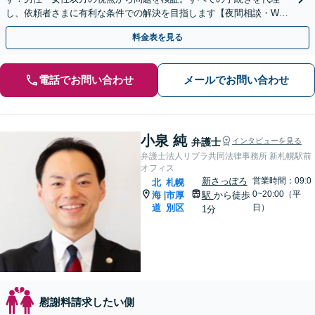
し、依頼者さまに有利な条件での解決を目指します【夜間相談・WEB
面談可】【完全個室・秘密厳守】
料金表を見る
電話でお問い合わせ
メールでお問い合わせ
小泉 純
弁護士
インタビューを見る
弁護士法人リブラ共同法律事務所 新札幌駅前
オフィス
新さっぽろ
営業時間：09:0
北
札幌
0~20:00（平
海
市厚
駅
から徒歩
|
道
別区
日）
1分
慰謝料請求したい側