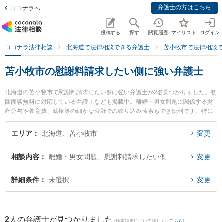
弁護士の方はこちら
ココナラへ
投稿する
探す
閲覧履歴
マイリスト
ログイン
ココナラ法律相談
北海道で法律相談できる弁護士
苫小牧市で法律相談
苫小牧市の慰謝料請求したい側に強い弁護士
北海道の苫小牧市で慰謝料請求したい側に強い弁護士が2名見つかりました。初
回面談無料に対応している弁護士なども掲載中。離婚・男女問題に関係する財
産分与や養育費、親権等の細かな分野での絞り込み検索もでき便利です。特に
むらやま法律事務所の邨山 達哉弁護士やむらやま法律事務所の小田 康夫弁護士
のプロフィール情報や弁護士費用、強みなどが注目されています。『苫小牧市
エリア
北海道、苫小牧市
変更
で土日や夜間に発生した慰謝料請求したい側のトラブルを今すぐに弁護士に相
談したい』『慰謝料請求したい側のトラブル解決の実績豊富な近くの弁護士を
相談内容
離婚・男女問題、慰謝料請求したい側
変更
検索したい』『初回相談無料で慰謝料請求したい側を法律相談できる苫小牧市
内の弁護士に相談予約したい』などでお困りの相談者さんにおすすめです。
詳細条件
未選択
変更
2
人の弁護士が見つかりました
(検索結果について詳しくは
こちら
)