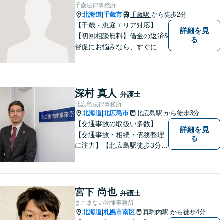
千歳法律事務所
北海道
千歳市
千歳駅
から徒歩2分
|
【千歳・恵庭エリア対応】
詳細を見
【初回相談無料】借金の返済&
る
督促にお悩みなら、すぐにご
相談下さい！豊富な経験を活
かし、最適な解決方法をご提
案します。任意整理／自己破
産の解決実績多数！【千歳駅
深村 真人
弁護士
徒歩２分】【分割払い可】
北広島法律事務所
北海道
北広島市
北広島駅
から徒歩3分
|
【交通事故の取扱い多数】
詳細を見
【交通事故・相続・債務整理
る
に注力】【北広島駅徒歩3分】
地元出身の弁護士がじっくり
耳を傾け、全力で取り組ませ
ていただきます。離婚、相
続、交通事故、労働、企業法
宮下 尚也
弁護士
務など、多岐に渡る分野に精
まこまない法律事務所
通しています。どうぞお気軽
北海道
札幌市南区
真駒内駅
から徒歩4分
|