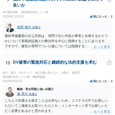
良いか
#不倫慰謝料
#慰謝料請求したい側
2026年7月15日
役にたった
2
吉田 雄大
弁護士
最終準備書面の主な目的は、尋問で出た内容が事実と合致するかどう
かについて客観的証拠との整合性を中心に指摘することにあります。
ですので、被告が尋問でついた嘘については指摘することが大切で
す。また、尋問でそれまで出てこなかった新しい話が出た場合でも、
事実でないとの指摘をすることも必要です。 これらの点について最終
準備書面で的確な指摘ができれば裁判所の理解も深まると思います
10
DV被害の緊急対応と継続的な法的支援を求む
が、和解のときに裁判所から開示された金額からさらに判決金額が増
えるかどうかは、裁判官の個性に依る点が大きいので、何ともいえま
#DV・暴力
#モラハラ
#生活費を渡さない
#暴行・傷害罪
せん。
#慰謝料請求したい側
#離婚協議
2026年8月4日
役にたった
2
離婚・男女問題に強い弁護士
泉 亮介
弁護士
こちらで弁護士を探すことは出来ないため，ココナラの中でお探しい
ただいてご連絡をお取りいただくか，インターネット等でお探しいた
だく必要があるかと思われます。