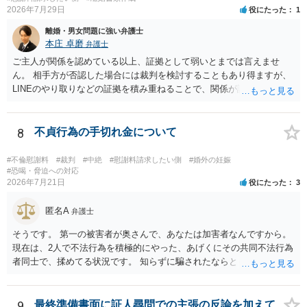
るのであれば，前向きに検討を進めるという考え方でもよいでしょ
2026年7月29日
役にたった
1
う。慰謝料請求としては証拠として使えることが前提であり，その価
離婚・男女問題に強い弁護士
値と夫との関係との均衡のように思います。 ③行政書士に委任をして
本庄 卓磨
弁護士
いるのであれば，どのような内容の委任なのか不明ですが，その行政
書士との協議になると思います。請求するか，訴訟にするか，その点
ご主人が関係を認めている以上、証拠として弱いとまでは言えませ
の見極めや，相手方は性交類似行為は認めているのか，それさえも否
ん。 相手方が否認した場合には裁判を検討することもあり得ますが、
定しているのかによって，考え方・進め方は変わってくると思いま
LINEのやり取りなどの証拠を積み重ねることで、関係が認定される余
す。 ④性交類似行為を認めているにもかかわらず支払を拒否するので
地は十分にあります。 ただし、手元の証拠でどこまで認定できるかは
あれば，本人（行政書士でも同じだと思います。）への対応ではあま
個別の事情によりますので、お早めに弁護士に相談されることをおす
り変わらないように思います。減額で折り合えるなら本人様の交渉で
すめします。
8
不貞行為の手切れ金について
もよいように思いますが，ゼロかどうかの観点であれば，訴訟に進む
しかなくなるようにも思います。そうしますと，お近くの弁護士に相
#不倫慰謝料
#裁判
#中絶
#慰謝料請求したい側
#婚外の妊娠
談して進めることを検討した方がよいようにも思います。
#恐喝・脅迫への対応
2026年7月21日
役にたった
3
匿名A
弁護士
そうです。 第一の被害者が奥さんで、あなたは加害者なんですから。
現在は、2人で不法行為を積極的にやった、あげくにその共同不法行為
者同士で、揉めてる状況です。 知らずに騙されたならともか
く・・・。 それでも経緯を考えれば多少は、その男よりは同情できる
というだけですから。
9
最終準備書面に証人尋問での主張の反論を加えて