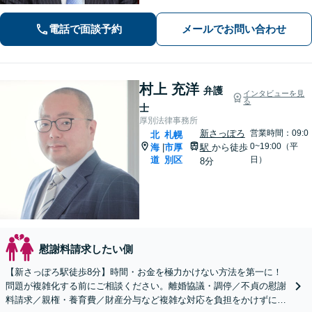
など【自衛隊前駅8分】交通事故・借
金・刑事事件・不動産トラブルなど幅
電話で面談予約
メールでお問い合わせ
広く対応。依頼者の背景に潜む原因を
しっかり把握することを心がけていま
す。
村上 充洋
弁護
インタビューを見
る
士
厚別法律事務所
新さっぽろ
営業時間：09:0
北
札幌
0~19:00（平
海
市厚
駅
から徒歩
|
道
別区
日）
8分
慰謝料請求したい側
【新さっぽろ駅徒歩8分】時間・お金を極力かけない方法を第一に！
問題が複雑化する前にご相談ください。離婚協議・調停／不貞の慰謝
料請求／親権・養育費／財産分与など複雑な対応を負担をかけずに。