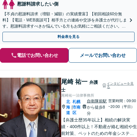
慰謝料請求したい側
【不貞の慰謝料請求（増額・減額）の実績豊富】【初回相談60分無
料】【電話・WEB面談可】相手方との連絡や交渉を弁護士が代行しま
す。慰謝料請求すべきか悩んでいる方もお気軽にご相談ください。最
善の解決策を一緒に見つけましょう。
料金表を見る
電話でお問い合わせ
メールでお問い合わせ
尾崎 祐一
弁護
インタビューを見
る
士
尾崎祐一法律事務所
自衛隊前駅
営業時間：09:00
北
札幌
~20:00（平日）
海
市南
から徒歩8
|
道
区
分
【弁護士歴35年以上】相続の解決実
績・400件以上！不動産が絡む相続や生
前対策、ペットのための年金システム