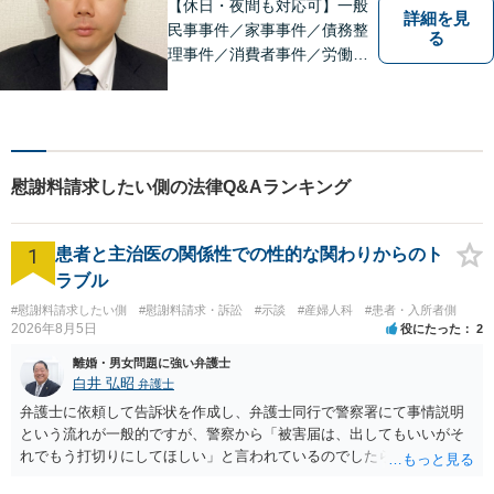
にご連絡ください。
【休日・夜間も対応可】一般
詳細を見
民事事件／家事事件／債務整
る
理事件／消費者事件／労働事
件／刑事事件／会社関係など
幅広く対応いたします。費用
も丁寧にご説明。一人で悩み
を抱え込まず、まずは一度ご
相談ください！
慰謝料請求したい側の法律Q&Aランキング
1
患者と主治医の関係性での性的な関わりからのト
ラブル
#慰謝料請求したい側
#慰謝料請求・訴訟
#示談
#産婦人科
#患者・入所者側
2026年8月5日
役にたった
2
離婚・男女問題に強い弁護士
白井 弘昭
弁護士
弁護士に依頼して告訴状を作成し、弁護士同行で警察署にて事情説明
という流れが一般的ですが、警察から「被害届は、出してもいいがそ
れでもう打切りにしてほしい」と言われているのでしたら、あまり結
論は変わらないかもしれないですね。 所轄の警察を飛び越えて、直接