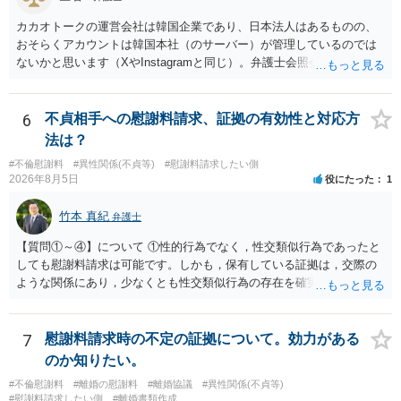
カカオトークの運営会社は韓国企業であり、日本法人はあるものの、
おそらくアカウントは韓国本社（のサーバー）が管理しているのでは
ないかと思います（XやInstagramと同じ）。弁護士会照会は日本法に
基づく制度であり、送付先は日本国内とするのが原則で、外国企業に
対する照会は基本的にできないと解されています（弁護士会によって
は例外的に認める扱いもありますが、かなり限定されているので一般
6
不貞相手への慰謝料請求、証拠の有効性と対応方
的ではないでしょう）。もし韓国本社がアカウント管理をしているな
法は？
ら、日本法人へ送っても「ウチでは管理していない」という回答にな
#不倫慰謝料
#異性関係(不貞等)
#慰謝料請求したい側
ります。 個人で直接他人のID情報の開示を求めても拒否されるでしょ
2026年8月5日
役にたった
1
う。
竹本 真紀
弁護士
【質問①～④】について ①性的行為でなく，性交類似行為であったと
しても慰謝料請求は可能です。しかも，保有している証拠は，交際の
ような関係にあり，少なくとも性交類似行為の存在を確実に証明でき
るものです（裏を返せば，証拠で認められる範囲でしか認めていない
ことを窺わせるものです。）。ですから，慰謝料請求を進めることで
よいと思います。 ただ．慰謝料額については，婚姻破綻に至っていな
7
慰謝料請求時の不定の証拠について。効力がある
いとして，この点を考慮されることになるかもしれません。 ②夫との
のか知りたい。
今後のことを考えて書いてもらうか否かを検討するのがよいと思いま
#不倫慰謝料
#離婚の慰謝料
#離婚協議
#異性関係(不貞等)
す。今ある証拠以上のことを証明（証明力を強めることも含む）でき
#慰謝料請求したい側
#離婚書類作成