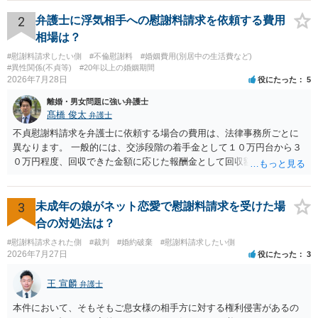
検察庁に訴えるのもありかもしれないですが、実際に捜査をするの
は、結局所轄だと思われますので、やはり結論は変わらないかもしれ
2
弁護士に浮気相手への慰謝料請求を依頼する費用
ないです。 一度、最寄りの「刑事に強い」とうたっている弁護士に相
相場は？
談してみてはいかがでしょうか。 以上、ご参考まで。
#慰謝料請求したい側
#不倫慰謝料
#婚姻費用(別居中の生活費など)
#異性関係(不貞等)
#20年以上の婚姻期間
2026年7月28日
役にたった
5
離婚・男女問題に強い弁護士
髙橋 俊太
弁護士
不貞慰謝料請求を弁護士に依頼する場合の費用は、法律事務所ごとに
異なります。 一般的には、交渉段階の着手金として１０万円台から３
０万円程度、回収できた金額に応じた報酬金として回収額の１０％か
ら２０％程度が設定されていることがあります。訴訟に移行する場合
には、追加着手金や日当、実費が発生することもあります。 もっと
も、証拠が十分にあるか、相手方の住所・勤務先が分かるか、慰謝料
3
未成年の娘がネット恋愛で慰謝料請求を受けた場
額、離婚の有無、交渉で終わるか訴訟まで見込むかによって、費用は
合の対処法は？
変わり得ます。依頼前に、交渉だけの場合、訴訟になった場合、回収
#慰謝料請求された側
#裁判
#婚約破棄
#慰謝料請求したい側
できなかった場合の費用を確認しておくとよいでしょう。 弁護士選び
2026年7月27日
役にたった
3
では、不貞慰謝料案件の経験が相応にあるか、費用体系が明確か、見
通しを過度に楽観的に言い過ぎないか、質問に具体的に答えてくれる
王 宣麟
弁護士
か、連絡方法（メール、電話、弁護士直接か事務局員を介するかな
ど）や対応スピードが合うかを確認するとよいと思います。いずれに
本件において、そもそもご息女様の相手方に対する権利侵害があるの
しましても、弁護士への相談・依頼にあたっては、証拠資料、夫と相