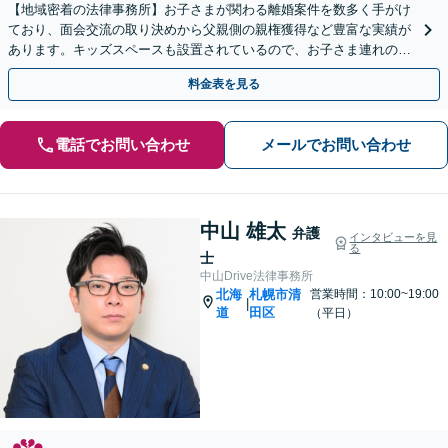
【地域密着の法律事務所】お子さまが関わる離婚案件を数多く手がけ
ており、面会交流の取り決めから父親側の親権獲得など豊富な実績が
あります。キッズスペースも設置されているので、お子さま連れの方
も安心してご相談にいらしてください【WEB面談対応】
料金表を見る
電話でお問い合わせ
メールでお問い合わせ
中山 雄太
弁護
インタビューを見
る
士
中山Drive法律事務所
北海
札幌市清
営業時間：10:00~19:00
|
道
田区
（平日）