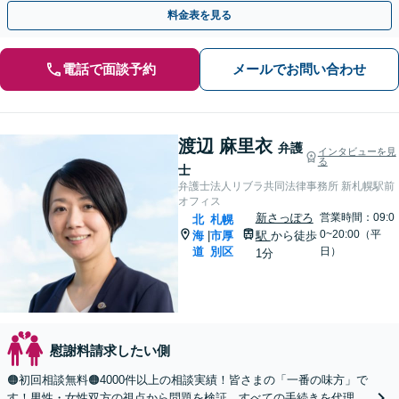
【初回面談無料】【完全個室・子連れ相談可】
料金表を見る
電話で面談予約
メールでお問い合わせ
渡辺 麻里衣
弁護
インタビューを見
る
士
弁護士法人リブラ共同法律事務所 新札幌駅前
オフィス
新さっぽろ
営業時間：09:0
北
札幌
0~20:00（平
海
市厚
駅
から徒歩
|
道
別区
日）
1分
慰謝料請求したい側
🟠初回相談無料🟠4000件以上の相談実績！皆さまの「一番の味方」で
す！男性・女性双方の視点から問題を検証。すべての手続きを代理