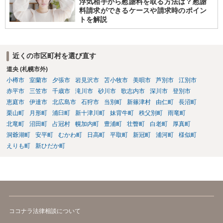
浮気相手から慰謝料を取る方法は？慰謝
料請求ができるケースや請求時のポイン
トを解説
近くの市区町村を選び直す
道央 (札幌市外)
小樽市
室蘭市
夕張市
岩見沢市
苫小牧市
美唄市
芦別市
江別市
赤平市
三笠市
千歳市
滝川市
砂川市
歌志内市
深川市
登別市
恵庭市
伊達市
北広島市
石狩市
当別町
新篠津村
由仁町
長沼町
栗山町
月形町
浦臼町
新十津川町
妹背牛町
秩父別町
雨竜町
北竜町
沼田町
占冠村
幌加内町
豊浦町
壮瞥町
白老町
厚真町
洞爺湖町
安平町
むかわ町
日高町
平取町
新冠町
浦河町
様似町
えりも町
新ひだか町
ココナラ法律相談について