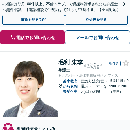
の相談は毎月100件以上、不倫トラブルで慰謝料請求されたら弁護士
へ無料相談。【電話相談でご契約まで対応可/来所不要】【全国対応】
事例を見る(2件)
料金表を見る
電話でお問い合わせ
メールでお問い合わせ
毛利 朱李
福岡県
インタビュ
ーを見る
弁護士
ネクスパート法律事務所 福岡オフィス
営業時間：0
苫小牧市
面談方法(対面・
からも相
電話・ビデオな
9:00~21:00
談受付中
ど)は応相談
（平日）
慰謝料請求したい側