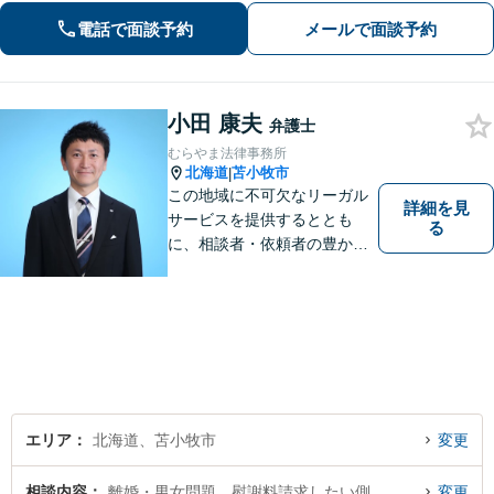
業連携で円滑対応！【分割払いOK】
電話で面談予約
メールで面談予約
小田 康夫
弁護士
むらやま法律事務所
北海道
苫小牧市
|
この地域に不可欠なリーガル
詳細を見
サービスを提供するととも
る
に、相談者・依頼者の豊かな
生き方・選択をサポートする
存在であり続けます。（弁護
士小田康夫）
エリア
北海道、苫小牧市
変更
相談内容
離婚・男女問題、慰謝料請求したい側
変更