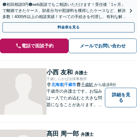
🟠初回相談0円🟠web面談でもご相談いただけます！受任後「1ヶ月」
で離婚できたケース、財産分与や慰謝料を獲得したケースなど、解決
多数！4000件以上の相談実績！すべての手続きを代理し、有利な解決
を目指します【夜間相談可】【完全個室】
料金表を見る
電話で面談予約
メールでお問い合わせ
小西 友和
弁護士
千歳しらかば法律事務所
北海道
千歳市
千歳駅
から徒歩8分
|
千歳市の弁護士です。お悩み
詳細を見
は一人でため込むと大きな問
る
題になることがあります。ぜ
ひ他の人に話すようにしてく
ださい。ご相談お待ちしてお
ります。
髙田 周一郎
弁護士