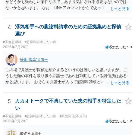
かどうかも疑わしい案件なので、あまり気にされる必要はないのでは
手方の関係、相手方の氏名・住所等、夫婦関係への影響、離婚予定の
ないかと思います。 なお、LINEアカウントからであっても、そこに紐
有無など事実関係をよく整理して相談されることをお勧めいたしま
づけられた電話番号の開示→携帯電話会社から氏名・住所が開示され
す。
るパターンはありえるものの、本件のような精神的損害が発生したと
明確にいえないような案件において開示がなされる可能性も低いので
4
浮気相手への慰謝料請求のための証拠集めと探偵
はないかと推察します。
選び
#不倫慰謝料
#慰謝料請求したい側
2026年7月26日
役にたった
3
笹田 典宏
弁護士
この場で弁護士が探偵を紹介するというのは難しいと思いますが、こ
うした類の事件を取り扱う弁護士であれば利用している興信所はある
かと思います。 おそらく弁護士が入って慰謝料請求という流れになる
かと思いますので、いずれにせよ一度法律相談に行かれることをお勧
めします。
5
カカオトークで不貞していた夫の相手を特定した
い
#不倫慰謝料
#慰謝料請求したい側
#異性関係(不貞等)
2026年7月20日
役にたった
2
匿名A
弁護士