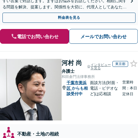
すい言葉で対話します。まずはお悩みをお話しください。相続に関す
る問題を解決、提案します。関係性を大切に、代理人としてあなたの
利益を守ります【夜間休日対応】【カード利用可】
料金表を見る
電話でお問い合わせ
メールでお問い合わせ
河村 尚
東京都
インタビュー
を見る
弁護士
和田倉門法律事務所
営業時
千葉市美浜
面談方法(対面・
区
からも相
電話・ビデオな
間：本日
談受付中
ど)は応相談
定休日
不動産・土地の相続