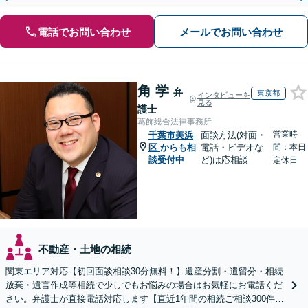
電話でお問い合わせ
メールでお問い合わせ
角 学
弁
東京都
インタビューを
見る
護士
葛飾総合法律事務所
営業時
千葉市美浜
面談方法(対面・
区
からも相
電話・ビデオな
間：本日
談受付中
ど)は応相談
定休日
不動産・土地の相続
関東エリア対応【初回面談相談30分無料！】遺産分割・遺留分・相続
放棄・遺言作成等相続で少しでもお悩みの場合はお気軽にお電話くだ
さい。弁護士が直接電話対応します【直近1年間の相続ご相談300件以