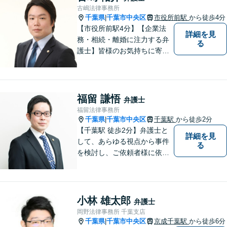
を軽減することも重視してい
古嶋法律事務所
る弁護士です。【千葉駅徒歩
千葉県
千葉市中央区
市役所前駅
から徒歩4分
|
７分】
【市役所前駅4分】【企業法
詳細を見
務・相続・離婚に注力する弁
る
護士】皆様のお気持ちに寄り
添った弁護を大切にしており
ます。将来を見据え、最適な
解決方法をご提案・実現して
まいります。お困りごとがあ
福留 謙悟
弁護士
れば、お早めにご相談くださ
福留法律事務所
い。【オンライン相談可】
千葉県
千葉市中央区
千葉駅
から徒歩2分
|
【千葉駅 徒歩2分】弁護士と
詳細を見
して、あらゆる視点から事件
る
を検討し、ご依頼者様に依頼
してよかったと言っていただ
けること目指しております。
お早めのご相談が、納得のい
く解決への第一歩です。 まず
小林 雄太郎
弁護士
はお気軽にご相談ください。
岡野法律事務所 千葉支店
千葉県
千葉市中央区
京成千葉駅
から徒歩6分
|