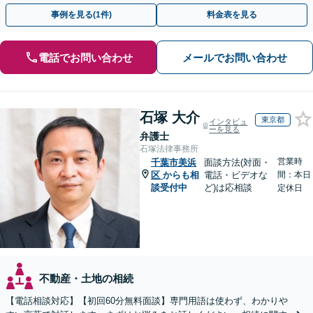
上！＆相続の著書・セミナー多数】弁護士複数所属
事例を見る(1件)
料金表を見る
電話でお問い合わせ
メールでお問い合わせ
石塚 大介
東京都
インタビュ
ーを見る
弁護士
石塚法律事務所
営業時
千葉市美浜
面談方法(対面・
区
からも相
電話・ビデオな
間：本日
談受付中
ど)は応相談
定休日
不動産・土地の相続
【電話相談対応】【初回60分無料面談】専門用語は使わず、わかりや