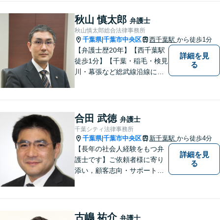
秋山 慎太郎
弁護士
秋山慎太郎総合法律事務所
千葉県
千葉市中央区
西千葉駅
から徒歩1分
|
【弁護士歴20年】【西千葉駅
詳細を見
徒歩1分】【千葉・稲毛・検見
る
川・幕張など総武線沿線にお
住いの方好アクセス】不動
産・相続・離婚・交通事故・
借金・労働・刑事・企業法務
などお気軽にお問い合わせく
合田 武徳
弁護士
ださい【個人／企業いずれも
千葉シティ法律事務所
対応実績あり】
千葉県
千葉市中央区
新千葉駅
から徒歩4分
|
【長年の社会人経験をもつ弁
詳細を見
護士です】ご依頼者様に寄り
る
添い，顧客志向・サポート精
神を大切にしつつ，問題解決
に全力を尽くします。【休日
夜間相談、出張にも柔軟に対
応】ご相談者様の精神的負担
古嶋 祐介
弁護士