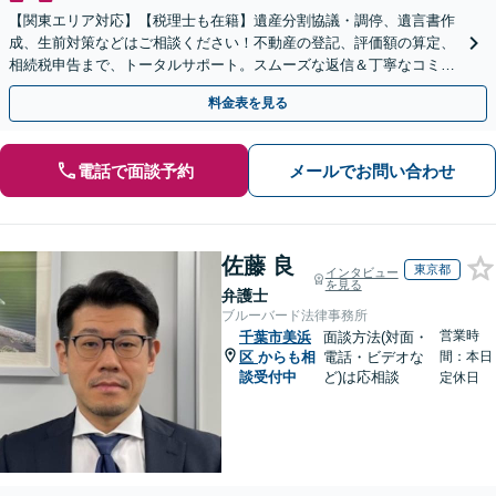
【関東エリア対応】【税理士も在籍】遺産分割協議・調停、遺言書作
成、生前対策などはご相談ください！不動産の登記、評価額の算定、
相続税申告まで、トータルサポート。スムーズな返信＆丁寧なコミュ
ニケーション◎お気軽にご相談ください。
料金表を見る
電話で面談予約
メールでお問い合わせ
佐藤 良
東京都
インタビュー
を見る
弁護士
ブルーバード法律事務所
営業時
千葉市美浜
面談方法(対面・
区
からも相
電話・ビデオな
間：本日
談受付中
ど)は応相談
定休日