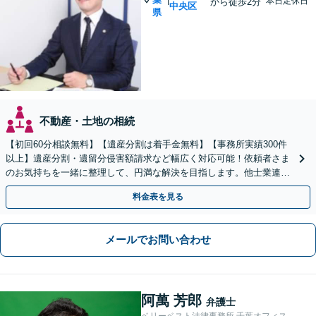
本日定休日
から徒歩2分
中央区
県
不動産・土地の相続
【初回60分相談無料】【遺産分割は着手金無料】【事務所実績300件
以上】遺産分割・遺留分侵害額請求など幅広く対応可能！依頼者さま
のお気持ちを一緒に整理して、円満な解決を目指します。他士業連携
でスピード解決【出張相談OK】
料金表を見る
メールでお問い合わせ
阿萬 芳郎
弁護士
ベリーベスト法律事務所 千葉オフィス