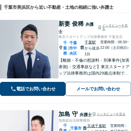
千葉市美浜区から近い不動産・土地の相続に強い弁護士
新妻 俊稀
弁護
インタビューを見
る
士
東京スタートアップ法律事務所 千葉支店
千葉駅
営業時間：06:30~
千
千葉
22:00（土日祝日）
葉
市中
から徒歩
|
県
央区
1分
【離婚・不倫の慰謝料・刑事事件(加害
者側)・交通事故など】東京スタートア
ップ法律事務所は国内29拠点体制で全
国対応！【ご自宅からの電話相談にも
対応(法律相談は完全予約制)】各分野で
電話でお問い合わせ
メールでお問い合わせ
専門性の高い弁護士が寄り添い解決を
サポートします。
加島 守
弁護士
インタビューを見る
加島総合法律事務所
千
京成千葉駅
営業時間：
千葉市
葉
|