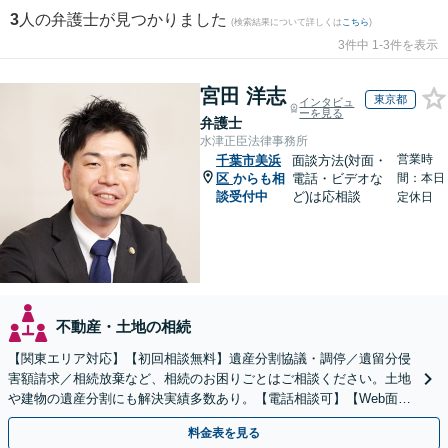
3
人の弁護士が見つかりました
(検索結果について詳しくは
こちら
)
3件中 1-3件を表示
宮田 洋志
東京都
インタビュ
ーを見る
弁護士
水津正臣法律事務所
営業時
千葉市美浜
面談方法(対面・
区
からも相
電話・ビデオな
間：本日
談受付中
ど)は応相談
定休日
不動産・土地の相続
【関東エリア対応】【初回相談無料】遺産分割協議・調停／遺留分侵
害額請求／相続放棄など、相続のお困りごとはご相談ください。土地
や建物の遺産分割にも解決実績多数あり。【電話相談可】【Web面談
可】遺言書作成や財産の整理など生前対策もサポート
料金表を見る