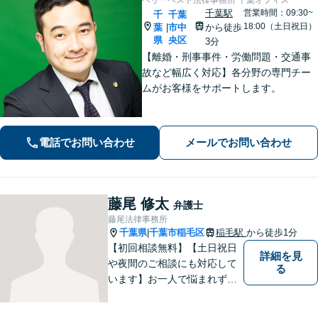
千葉駅
営業時間：09:30~
千
千葉
18:00（土日祝日）
葉
市中
から徒歩
|
県
央区
3分
【離婚・刑事事件・労働問題・交通事
故など幅広く対応】各分野の専門チー
ムがお客様をサポートします。
電話でお問い合わせ
メールでお問い合わせ
藤尾 修太
弁護士
藤尾法律事務所
千葉県
千葉市稲毛区
稲毛駅
から徒歩1分
|
【初回相談無料】【土日祝日
詳細を見
や夜間のご相談にも対応して
る
います】お一人で悩まれず、
まずはご相談下さい。