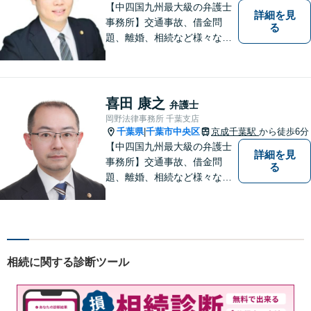
【中四国九州最大級の弁護士
詳細を見
事務所】交通事故、借金問
る
題、離婚、相続など様々な問
題について、「何度でも無
料」の相談を行っています！
まずはお気軽にご相談くださ
い！
喜田 康之
弁護士
岡野法律事務所 千葉支店
千葉県
千葉市中央区
京成千葉駅
から徒歩6分
|
【中四国九州最大級の弁護士
詳細を見
事務所】交通事故、借金問
る
題、離婚、相続など様々な問
題について、「何度でも無
料」の相談を行っています！
まずはお気軽にご相談くださ
い！
相続に関する診断ツール