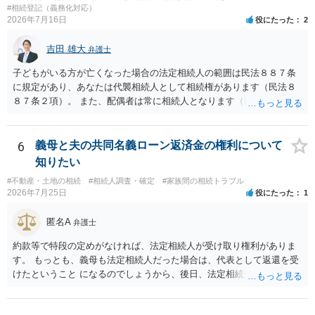
と拒否することはできます。理由を説明する必要はありません。
#相続登記（義務化対応）
2026年7月16日
役にたった
2
吉田 雄大
弁護士
子どもがいる方が亡くなった場合の法定相続人の範囲は民法８８７条
に規定があり、あなたは代襲相続人として相続権があります（民法８
８７条２項）。 また、配偶者は常に相続人となります（民法８９０
条）。 「祖父の子供３人」の方の配偶者がご健在であれば、その方に
も相続権があります。つまり、孫５人に加えて「おじ又はおば」にも
相続権がある可能性があります。
6
義母と夫の共同名義ローン返済金の権利について
知りたい
#不動産・土地の相続
#相続人調査・確定
#家族間の相続トラブル
2026年7月25日
役にたった
1
匿名A
弁護士
約款等で特段の定めがなければ、法定相続人が受け取り権利がありま
す。 もっとも、義母も法定相続人だった場合は、代表として返還を受
けたということ になるのでしょうから、後日、法定相続分に基づいて
精算を求めることは可能と思います。