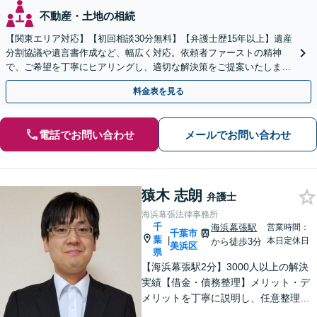
不動産・土地の相続
【関東エリア対応】【初回相談30分無料】【弁護士歴15年以上】遺産
分割協議や遺言書作成など、幅広く対応。依頼者ファーストの精神
で、ご希望を丁寧にヒアリングし、適切な解決策をご提案いたしま
す。まずは無料相談でお悩みをお聞かせください。
料金表を見る
電話でお問い合わせ
メールでお問い合わせ
猿木 志朗
弁護士
海浜幕張法律事務所
千
海浜幕張駅
営業時間：
千葉市
葉
|
本日定休日
から徒歩3分
美浜区
県
【海浜幕張駅2分】3000人以上の解決
実績【借金・債務整理】メリット・デ
メリットを丁寧に説明し、任意整理・
個人再生・自己破産を検討します【刑