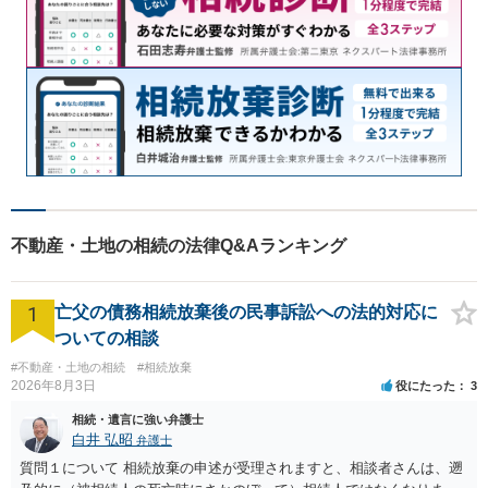
不動産・土地の相続の法律Q&Aランキング
1
亡父の債務相続放棄後の民事訴訟への法的対応に
ついての相談
#不動産・土地の相続
#相続放棄
2026年8月3日
役にたった
3
相続・遺言に強い弁護士
白井 弘昭
弁護士
質問１について 相続放棄の申述が受理されますと、相談者さんは、遡