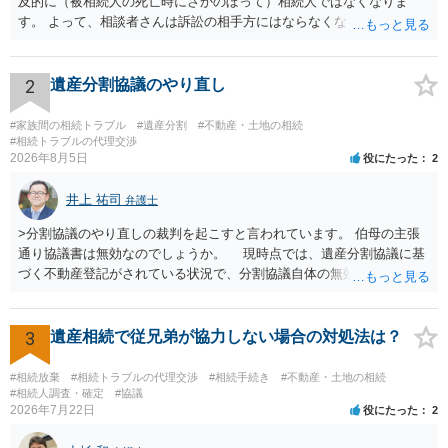
及的に（被相続人の死亡時にさかのぼって）相続人ではなくなりま
す。 よって、相談者さんは訴訟の相手方にはならなくなるので（明け
渡し請求の対象ではなくなるので）請求棄却となります。 相続放棄受
理証明を家庭裁判所で取得し、コピーを答弁書に添えて裁判所に提出
してください。 質問２について 請求棄却を求める答弁書を提出すれ
2
遺産分割協議のやり直し
ば、第１回期日は出席する必要がありません。その日は差支え（用事
があり出席できない）との記載で十分です。 質問３について 弁護士で
#家族間の相続トラブル
#遺産分割
#不動産・土地の相続
はないので、ｍｉｎｔｓでの提出の必要は無いと思います。郵送（期
#相続トラブルの代理交渉
2026年8月5日
役にたった
2
限までに届けばよい）で十分です。 詳細は、書面記載の裁判所書記官
にお問い合わせください。 以上、ご参考まで。
井上 祐司
弁護士
>分割協議のやり直しの裁判を起こすと言われています。 伯母の主張
通り協議書は無効なのでしょうか。 現時点では、遺産分割協議に基
づく不動産登記がされている状況で、分割協議自体の無効を裁判所が
認めたわけではないので、分割協議の効力に影響はありません。 先
方の訴訟の主張及び立証次第ですが、 ・御祖母様の認知能力に関する
医師の意見書、筆跡鑑定 が提出されればその効力が否定される可能性
3
遺産相続で従兄弟が協力しない場合の対処法は？
はありますが、 ・伯母様自身が分割協議に加わっていること ・御祖母
様の意に反する遺産分割協議を行う実益が誰にあったかの立証が困難
#相続放棄
#相続トラブルの代理交渉
#相続手続き
#不動産・土地の相続
であること からすると、実際に遺産分割協議の効力が否定される可能
#相続人調査・確定
#協議
2026年7月22日
役にたった
2
性はそれほど高くない（立証のハードルは非常に高い）ということが
言えると思います。