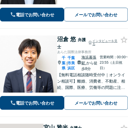
事事件】お問い合わせは原則翌営業日
以内に回答、電話は弁護士直通です
電話でお問い合わせ
メールでお問い合わせ
【休日・夜間面談は事前予約】
沼倉 悠
弁護
インタビューを見
る
士
あらた国際法律事務所
海浜幕張
営業時間：00:00~
千
千葉
23:55（土日祝
葉
市美
駅
から徒
|
県
浜区
日）
歩8分
【無料電話相談随時受付中｜オンライ
ン相談可】離婚、消費者、不動産、相
続、国際、医療、労働等の問題に注力
し、10年間弁護士として活動してきま
した。相談者・依頼者に寄り添った対
電話でお問い合わせ
メールでお問い合わせ
応を心がけ、他事務所で難しいと言わ
れた事案も依頼者と二人三脚で解決に
導きます。
宮山 雅光