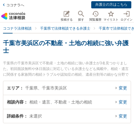
弁護士の方はこちら
ココナラへ
投稿する
探す
閲覧履歴
マイリスト
ログイン
ココナラ法律相談
千葉県で法律相談できる弁護士
千葉市で法律相談で
千葉市美浜区の不動産・土地の相続に強い弁護
士
千葉県の千葉市美浜区で不動産・土地の相続に強い弁護士が3名見つかりまし
た。初回面談無料や休日面談に対応している弁護士なども掲載中。相続・遺言
に関係する家族間の相続トラブルや認知症の相続、遺産分割等の細かな分野で
の絞り込み検索もでき便利です。特に海浜幕張法律事務所の猿木 志朗弁護士や
あらた国際法律事務所の沼倉 悠弁護士、三上・宮山法律事務所の宮山 雅光弁護
エリア
千葉県、千葉市美浜区
変更
士のプロフィール情報や弁護士費用、強みなどが注目されています。『千葉市
美浜区で土日や夜間に発生した不動産・土地の相続のトラブルを今すぐに弁護
相談内容
相続・遺言、不動産・土地の相続
変更
士に相談したい』『不動産・土地の相続のトラブル解決の実績豊富な近くの弁
護士を検索したい』『初回相談無料で不動産・土地の相続を法律相談できる千
葉市美浜区内の弁護士に相談予約したい』などでお困りの相談者さんにおすす
詳細条件
未選択
変更
めです。