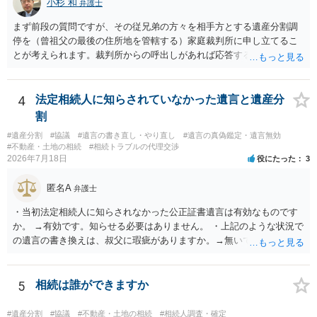
小杉 和
弁護士
まず前段の質問ですが、その従兄弟の方々を相手方とする遺産分割調
停を（曾祖父の最後の住所地を管轄する）家庭裁判所に申し立てるこ
とが考えられます。裁判所からの呼出しがあれば応答する可能性がま
だあるのではないでしょうか。 後段の質問については、相続放棄は可
能と思われます。時間が思った以上にないので必要書類をてきぱきと
揃える必要があります。その点是非御注意ください。
4
法定相続人に知らされていなかった遺言と遺産分
割
#遺産分割
#協議
#遺言の書き直し・やり直し
#遺言の真偽鑑定・遺言無効
#不動産・土地の相続
#相続トラブルの代理交渉
2026年7月18日
役にたった
3
匿名A
弁護士
・当初法定相続人に知らされなかった公正証書遺言は有効なものです
か。 →有効です。知らせる必要はありません。 ・上記のような状況で
の遺言の書き換えは、叔父に瑕疵がありますか。→無いです。 ・分割
する場合の比率は、現状で、客観的に見てどの程度が妥当と考えられ
ますか。 →本人が自由に決められますので、どこが妥当とは言えない
です。客観的な基準もありません。 ・できれば穏やかに、分割を拒否
5
相続は誰ができますか
することはできますか。 →分割を拒否するということは、遺産はいら
ないということでしょうか。遺言で、受取を指定されててもいらない
#遺産分割
#協議
#不動産・土地の相続
#相続人調査・確定