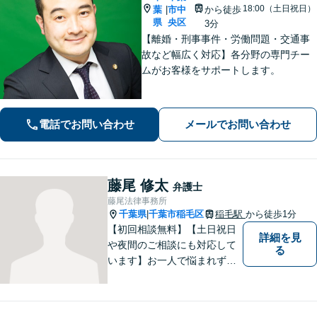
18:00（土日祝日）
葉
市中
から徒歩
|
県
央区
3分
【離婚・刑事事件・労働問題・交通事
故など幅広く対応】各分野の専門チー
ムがお客様をサポートします。
電話でお問い合わせ
メールでお問い合わせ
藤尾 修太
弁護士
藤尾法律事務所
千葉県
千葉市稲毛区
稲毛駅
から徒歩1分
|
【初回相談無料】【土日祝日
詳細を見
や夜間のご相談にも対応して
る
います】お一人で悩まれず、
まずはご相談下さい。