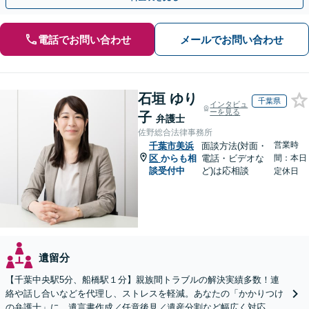
電話でお問い合わせ
メールでお問い合わせ
石垣 ゆり
千葉県
インタビュ
ーを見る
子
弁護士
佐野総合法律事務所
営業時
千葉市美浜
面談方法(対面・
区
からも相
電話・ビデオな
間：本日
談受付中
ど)は応相談
定休日
遺留分
【千葉中央駅5分、船橋駅１分】親族間トラブルの解決実績多数！連
絡や話し合いなどを代理し、ストレスを軽減。あなたの「かかりつけ
の弁護士」に。遺言書作成／任意後見／遺産分割など幅広く対応。お