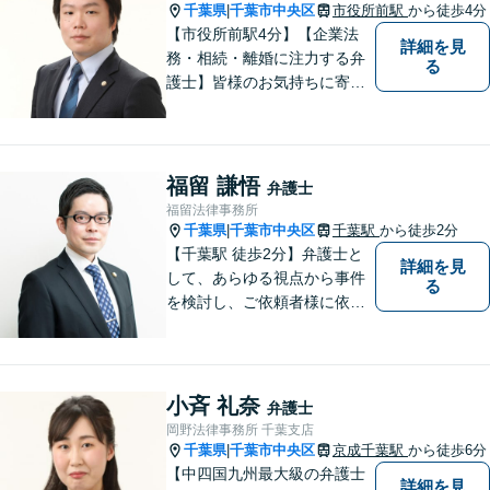
る弁護士です。【千葉駅徒歩
千葉県
千葉市中央区
市役所前駅
から徒歩4分
|
７分】
【市役所前駅4分】【企業法
詳細を見
務・相続・離婚に注力する弁
る
護士】皆様のお気持ちに寄り
添った弁護を大切にしており
ます。将来を見据え、最適な
解決方法をご提案・実現して
まいります。お困りごとがあ
福留 謙悟
弁護士
れば、お早めにご相談くださ
福留法律事務所
い。【オンライン相談可】
千葉県
千葉市中央区
千葉駅
から徒歩2分
|
【千葉駅 徒歩2分】弁護士と
詳細を見
して、あらゆる視点から事件
る
を検討し、ご依頼者様に依頼
してよかったと言っていただ
けること目指しております。
お早めのご相談が、納得のい
く解決への第一歩です。 まず
小斉 礼奈
弁護士
はお気軽にご相談ください。
岡野法律事務所 千葉支店
千葉県
千葉市中央区
京成千葉駅
から徒歩6分
|
【中四国九州最大級の弁護士
詳細を見