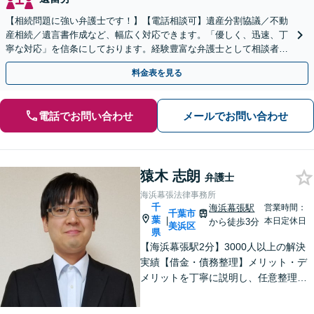
【相続問題に強い弁護士です！】【電話相談可】遺産分割協議／不動
産相続／遺言書作成など、幅広く対応できます。「優しく、迅速、丁
寧な対応」を信条にしております。経験豊富な弁護士として相談者様
のため全力を尽くします。お気軽にご相談ください。
料金表を見る
電話でお問い合わせ
メールでお問い合わせ
猿木 志朗
弁護士
海浜幕張法律事務所
千
海浜幕張駅
営業時間：
千葉市
葉
|
本日定休日
から徒歩3分
美浜区
県
【海浜幕張駅2分】3000人以上の解決
実績【借金・債務整理】メリット・デ
メリットを丁寧に説明し、任意整理・
個人再生・自己破産を検討します【刑
事事件】お問い合わせは原則翌営業日