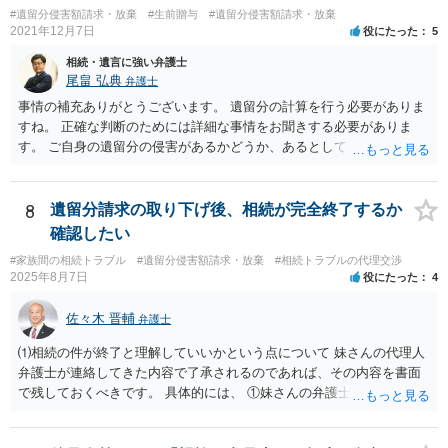
#遺留分侵害額請求・放棄
#生前贈与
#遺留分侵害額請求・放棄
2021年12月7日
役にたった
5
相続・遺言に強い弁護士
尾畠 弘典
弁護士
事情の補充ありがとうございます。 遺留分の計算を行う必要がありま
すね。 正確な判断のためには詳細な事情をお聞きする必要がありま
す。 ご自身の遺留分の侵害があるかどうか、あるとしてどの程度の金
額となるかを正確に把握されたいのであれば、一度お近くの弁護士に
相談されるのが良いと思います。
8
遺留分請求の取り下げ後、相続が完全終了するか
確認したい
#家族間の相続トラブル
#遺留分侵害額請求・放棄
#相続トラブルの代理交渉
2025年8月7日
役にたった
4
佐々木 晋輔
弁護士
⑴相続の件が終了と理解していいかという点について 妹さんの代理人
弁護士が連絡してきた内容で了承されるのであれば、その内容を書面
で残しておくべきです。 具体的には、 ①妹さんの弁護士に対して、連
絡してきた内容（遺留分請求は取り下げる、唯一執行されていない母
の預金を振り込めば終了など）を記載した合意書等の書面を作成して