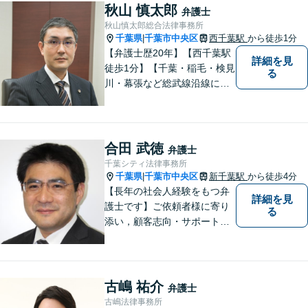
秋山 慎太郎
弁護士
秋山慎太郎総合法律事務所
千葉県
千葉市中央区
西千葉駅
から徒歩1分
|
【弁護士歴20年】【西千葉駅
詳細を見
徒歩1分】【千葉・稲毛・検見
る
川・幕張など総武線沿線にお
住いの方好アクセス】不動
産・相続・離婚・交通事故・
借金・労働・刑事・企業法務
などお気軽にお問い合わせく
合田 武徳
弁護士
ださい【個人／企業いずれも
千葉シティ法律事務所
対応実績あり】
千葉県
千葉市中央区
新千葉駅
から徒歩4分
|
【長年の社会人経験をもつ弁
詳細を見
護士です】ご依頼者様に寄り
る
添い，顧客志向・サポート精
神を大切にしつつ，問題解決
に全力を尽くします。【休日
夜間相談、出張にも柔軟に対
応】ご相談者様の精神的負担
古嶋 祐介
弁護士
を軽減することも重視してい
古嶋法律事務所