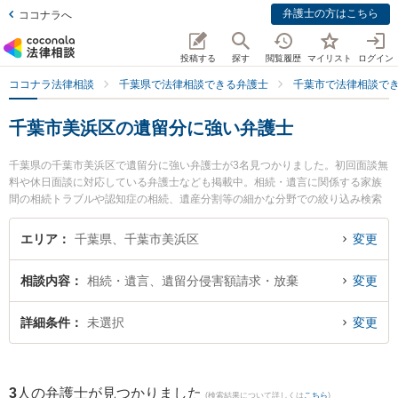
弁護士の方はこちら
ココナラへ
投稿する
探す
閲覧履歴
マイリスト
ログイン
ココナラ法律相談
千葉県で法律相談できる弁護士
千葉市で法律相談で
千葉市美浜区の遺留分に強い弁護士
千葉県の千葉市美浜区で遺留分に強い弁護士が3名見つかりました。初回面談無
料や休日面談に対応している弁護士なども掲載中。相続・遺言に関係する家族
間の相続トラブルや認知症の相続、遺産分割等の細かな分野での絞り込み検索
もでき便利です。特に海浜幕張法律事務所の猿木 志朗弁護士やあらた国際法律
事務所の沼倉 悠弁護士、三上・宮山法律事務所の宮山 雅光弁護士のプロフィー
エリア
千葉県、千葉市美浜区
変更
ル情報や弁護士費用、強みなどが注目されています。『千葉市美浜区で土日や
夜間に発生した遺留分のトラブルを今すぐに弁護士に相談したい』『遺留分の
相談内容
相続・遺言、遺留分侵害額請求・放棄
変更
トラブル解決の実績豊富な近くの弁護士を検索したい』『初回相談無料で遺留
分を法律相談できる千葉市美浜区内の弁護士に相談予約したい』などでお困り
の相談者さんにおすすめです。
詳細条件
未選択
変更
3
人の弁護士が見つかりました
(検索結果について詳しくは
こちら
)