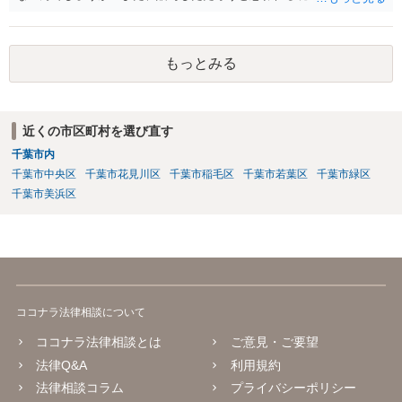
も数年ありました。この現金についても泣き寝入りしかないんでしょ
うか？ 保険は原則として受取人のものですが、遺産全体での保険金
の割合が高い場合、掛け金が一括払いで、保険金が掛け金の額と同様
もっとみる
の額の場合などは特別受益として遺留分の対象となる可能性がありま
す。 多額の現金の引き出しは、相手に渡ったかどうか、そのとき父
の判断能力など事情によります。 弁護士に面談で詳しい事情を話し
て相談された方がよいと思います。
近くの市区町村を選び直す
千葉市内
千葉市中央区
千葉市花見川区
千葉市稲毛区
千葉市若葉区
千葉市緑区
千葉市美浜区
ココナラ法律相談について
ココナラ法律相談とは
ご意見・ご要望
法律Q&A
利用規約
法律相談コラム
プライバシーポリシー