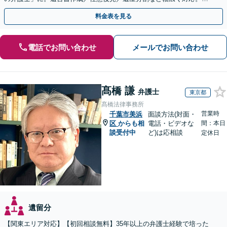
気軽にご相談ください！【初回来所相談30分無料】
料金表を見る
電話でお問い合わせ
メールでお問い合わせ
髙橋 謙
弁護士
東京都
髙橋法律事務所
営業時
千葉市美浜
面談方法(対面・
区
からも相
電話・ビデオな
間：本日
談受付中
ど)は応相談
定休日
遺留分
【関東エリア対応】【初回相談無料】35年以上の弁護士経験で培った