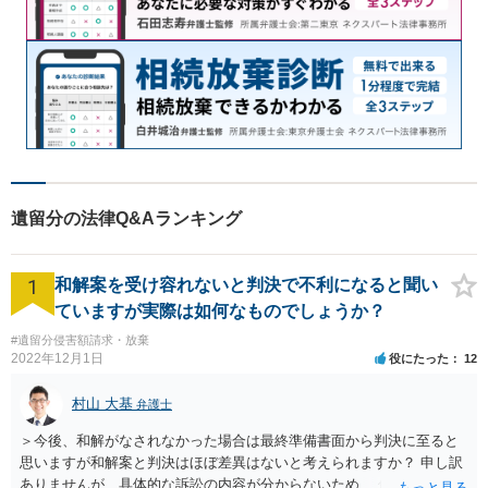
遺留分の法律Q&Aランキング
1
和解案を受け容れないと判決で不利になると聞い
ていますが実際は如何なものでしょうか？
#遺留分侵害額請求・放棄
2022年12月1日
役にたった
12
村山 大基
弁護士
＞今後、和解がなされなかった場合は最終準備書面から判決に至ると
思いますが和解案と判決はほぼ差異はないと考えられますか？ 申し訳
ありませんが、具体的な訴訟の内容が分からないため、 何とも回答が