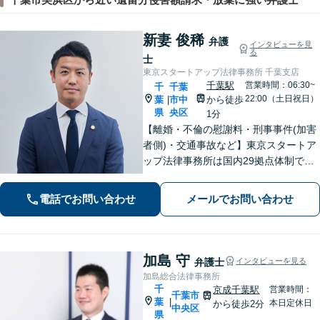
新妻 俊稀
弁護
インタビューを見
る
士
東京スタートアップ法律事務所 千葉支店
千葉駅
営業時間：06:30~
千
千葉
22:00（土日祝日）
葉
市中
から徒歩
|
県
央区
1分
【離婚・不倫の慰謝料・刑事事件(加害
者側)・交通事故など】東京スタートア
ップ法律事務所は国内29拠点体制で全
国対応！【ご自宅からの電話相談にも
対応(法律相談は完全予約制)】各分野で
電話でお問い合わせ
メールでお問い合わせ
専門性の高い弁護士が寄り添い解決を
サポートします。
加島 守
弁護士
インタビューを見る
加島総合法律事務所
千
京成千葉駅
営業時間：
千葉市
葉
|
本日定休日
から徒歩2分
中央区
県