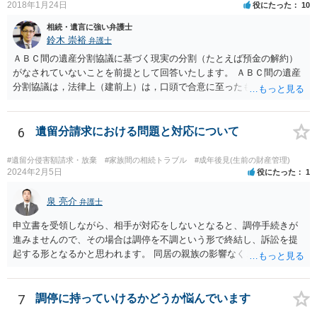
2018年1月24日
役にたった
10
相続・遺言に強い弁護士
鈴木 崇裕
弁護士
ＡＢＣ間の遺産分割協議に基づく現実の分割（たとえば預金の解約）
がなされていないことを前提として回答いたします。 ＡＢＣ間の遺産
分割協議は，法律上（建前上）は，口頭で合意に至ったものであって
も有効です。 しかし，口頭で合意したことを立証する方法がありませ
ん。 また，不動産の名義を移転するためには，遺産分割協議書への署
名捺印を得る必要があります。 したがって，残念ながら，「ＡＢＣ間
6
遺留分請求における問題と対応について
の遺産分割協議が有効に成立している」という前提に基づく主張は困
難と思われます。 「ＡＢＣ間の遺産分割協議は未了のまま，ＡとＢが
#遺留分侵害額請求・放棄
#家族間の相続トラブル
#成年後見(生前の財産管理)
死亡し，二次相続が発生した」という前提に基づいて協議を進める必
2024年2月5日
役にたった
1
要があります。 もちろん，Ｃの立場としては，ＡＢＣ間の遺産分割協
議の内容を前提とした主張をすることが最も有利ですが，ＡＢの相続
泉 亮介
弁護士
人は応じない姿勢を示していることから，実現は困難だと思います。
申立書を受領しながら、相手が対応をしないとなると、調停手続きが
主張としては維持しつつも，現実的な解決方法（遺産分割協議の落と
進みませんので、その場合は調停を不調という形で終結し、訴訟を提
しどころ）としては，譲歩することを甘受しなければならないかもし
起する形となるかと思われます。 同居の親族の影響なく、というのは
れません。
難しいでしょう。ただ、裁判や調停の中では主張等が書面で残るた
め、後からひっくり返すということは難しくなってくるかと思われま
す。 公開相談の場でのご相談については、どうしても限界が出てしま
7
調停に持っていけるかどうか悩んでいます
うため、一度個別にご相談をされることをお勧めいたします。