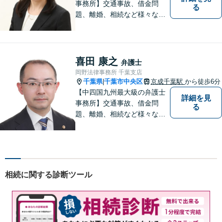
事務所】交通事故、借金問
る
題、離婚、相続など様々な問
題について、「何度でも無
料」の相談を行っています！
まずはお気軽にご相談くださ
い！
喜田 康之
弁護士
岡野法律事務所 千葉支店
千葉県
千葉市中央区
京成千葉駅
から徒歩6分
|
【中四国九州最大級の弁護士
詳細を見
事務所】交通事故、借金問
る
題、離婚、相続など様々な問
題について、「何度でも無
料」の相談を行っています！
まずはお気軽にご相談くださ
い！
相続に関する診断ツール