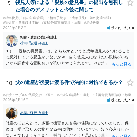
もらう。 ②相談者様はその書面の内容をしっかり確認する。納得でき
9
後見人等による「親族の意見書」の提出を無視し
ない部分があれば、説明を求めたり、修正を求める。 なお、相続に
た場合のデメリットと今後に関して
関してお互いに債権債務がないことを確認する旨を記載してもらいま
#成年後見(生前の財産管理)
#相続手続き
#成年後見(生前の財産管理)
しょう。その記載があれば、相続の件は終了となります。 ③合意書等
#認知症・意思疎通不能
#遺留分侵害額請求・放棄
#相続放棄
が納得できる内容になれば、お互いに署名捺印する。 という流れで
2022年8月2日
役にたった
9
す。 合意書等に署名捺印してもいいか不安があるようでしたら、署名
相続・遺言に強い弁護士
捺印する前に、相談者様も別の弁護士に相談して確認してもらうので
小寺 弘通
弁護士
もいいと思います。 ⑵振込先が弁護士宛であることについて 代理人弁
護士の預り口座を振込先とするのはよくあることです。 問題ないと思
１） 「親族の意見書」は、どちらかというと成年後見人をつけること
います。
に反対している親族がいないかや、自ら後見人になりたい親族がいな
いかを調査する意味合いが強いと考えられます。 そのため、ご相談の
ご事情であれば無視してしまっても特に不都合はないと考えられま
す。 ２） 場合によっては、介護や被後見人の財産の処分等に関して、
後見人から相談があることも考えられます。 また、お祖母さんがお亡
10
父の遺産が後妻に渡る件で法的に対抗できるか？
くなりになった場合、相続人となる可能性がありますが、 その場合は
相続放棄されれば問題ありません。 ３） 完全に拒否する方法はないか
#相続トラブルの代理交渉
#遺言
#相続財産調査・鑑定
#遺留分侵害額請求・放棄
もしれませんが、 関わりを持ちたくないとのことでしたら、親族の意
2026年3月16日
役にたった
4
見書にその旨を記載して提出しておけば良いかも知れません。 後見人
としても、関わりを拒否している親族にあえて連絡をしてくる可能性
高島 秀行
弁護士
は低いと考えられます。 以上、ご参考になさってください。
財産のほとんどは、多額の後妻さん名義の保険になっていました。保
険は、受け取り人の物となる事は理解していますが、泣き寝入りしか
ないんでしょうか？また、贈与しただろうと思われる現金の引き出し