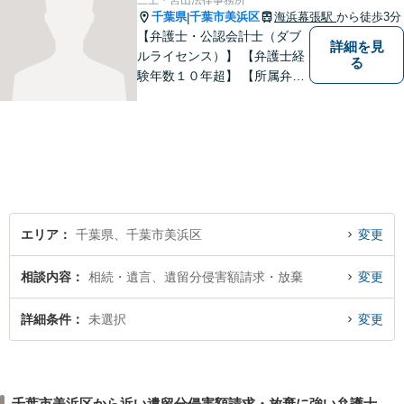
三上・宮山法律事務所
千葉県
千葉市美浜区
海浜幕張駅
から徒歩3分
|
【弁護士・公認会計士（ダブ
詳細を見
ルライセンス）】 【弁護士経
る
験年数１０年超】 【所属弁護
士３名】
エリア
千葉県、千葉市美浜区
変更
相談内容
相続・遺言、遺留分侵害額請求・放棄
変更
詳細条件
未選択
変更
千葉市美浜区から近い遺留分侵害額請求・放棄に強い弁護士