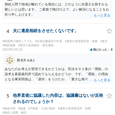
相続人間で地域が離れている場合には、どのように弁護士を探すかも
難しいとは思います。 ご家族で検討の上で、よい解決になることをお
祈り申し上げます。
4
夫に遺産相続をさせたくないです。
#家族間の相続トラブル
#自筆証書遺言の作成
#遺留分侵害額請求・放棄
#遺言
#相続放棄
#遺言の真偽鑑定・遺言無効
2022年3月1日
役にたった
8
匿名B
弁護士
あなたのお考えが実現できるかどうかは、民法８９２条の「廃除」の
請求を家庭裁判所で認めてもらえるかどうか、です。「廃除」の理由
となる事実関係は、「虐待」をうけたか、「重大な侮辱」を受けた
か、推定相続人たる夫に「その他著しい非行」があったか否かです。
「廃除」は遺言でも可能です（民法８９３条）。 弁護士に具体的な事
情を話して相談して、「廃除」が可能か、実際に法律相談を受けるこ
5
他界直後に協議した内容は、協議書はないが反映
とをお勧めします。
されるのでしょうか？
#遺産分割
#協議
#不動産・土地の相続
#遺留分侵害額請求・放棄
#相続人調査・確定