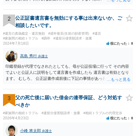
難しい、といわざるを得ません。 繰り返しになりますが、事情をよく
わかっている代理人弁護士に聞くか、 訴訟資料を持って面談相談に行
ってみましょう。 その上で、一般論として回答するなら、和解案と判
2
公正証書遺言書を無効にする事は出来ないか、ご
決は（ケースによって程度の差はあっても）食い違うことが多いで
相談したいです。
す。 金額は適当ですが、例えば判決で１００万円支払え、という結論
#遺言の真偽鑑定・遺言無効
#成年後見(生前の財産管理)
#遺言
になりそうな場合、 そのまま１００万円を和解案として提示しても、
#家族間の相続トラブル
#調停
#遺留分侵害額請求・放棄
判決と変わらないなら払う側としてはあまり和解に応じようという気
2024年7月18日
役にたった
8
にはなりにくいです。 他方で、７０万円で和解を提示した場合、 「こ
のまま判決で１００万円支払いとなるより、７０万円でまとめた方が
高島 秀行
弁護士
マシ」ということで、 合意の可能性が出てきます。 応じるかどうか
は、判決になったらどうなりそうか、という点についての検討が不可
印鑑登録が代理でなされたとしても、母が公証役場に行って その内容
欠ですので、 初めに述べた通り、代理人と相談するか、資料を持って
でよいと公証人に説明をして遺言書を作成したら 遺言書は有効となり
面談相談に行ってみることをお勧めします。
ます。 むしろ、 公正証書作成前後に下記の事情があったことが証明で
きれば判断能力がなく 無効だったと主張することが可能です。 翌年1
月に携帯が新しくなった母からの第一声は「ここにいたら殺される」
「面会に来てくれ」で、長男に聞くと「面会は出来ない。俺は携帯電
3
父の死亡後に届いた借金の連帯保証、どう対処す
話の使い方を教える為に会っている」「母の話は聞かなくて良い」と
べきか
電話が切れました。その後の電話でも「食事に毒が入っている」「体
#家族間の相続トラブル
#遺留分侵害額請求・放棄
#相続トラブルの代理交渉
にチップが埋められている」等、おかしかったです。 当時の診療記
2026年4月23日
役にたった
8
録、介護認定の資料、介護記録を取得して 弁護士に面談で相談された
方がよいと思います。
小峰 将太郎
弁護士