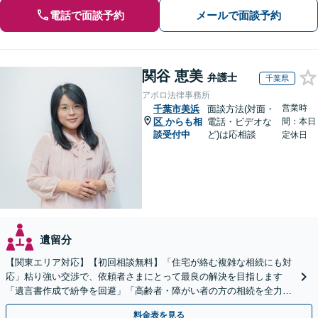
電話で面談予約
メールで面談予約
関谷 恵美
弁護士
千葉県
アポロ法律事務所
営業時
千葉市美浜
面談方法(対面・
区
からも相
電話・ビデオな
間：本日
談受付中
ど)は応相談
定休日
遺留分
【関東エリア対応】【初回相談無料】「住宅が絡む複雑な相続にも対
応」粘り強い交渉で、依頼者さまにとって最良の解決を目指します
「遺言書作成で紛争を回避」「高齢者・障がい者の方の相続を全力サ
ポート」【全国出張】【完全個室制】【バリアフリー対応】
料金表を見る