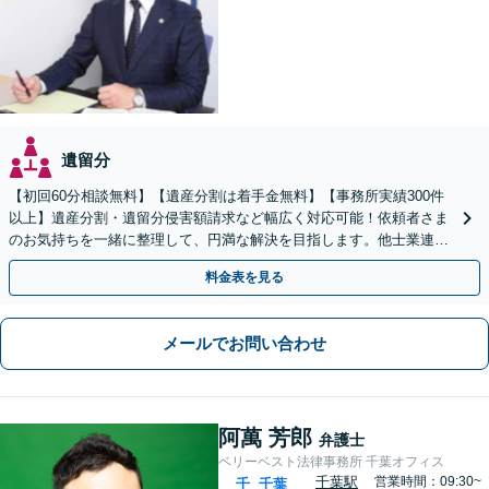
遺留分
【初回60分相談無料】【遺産分割は着手金無料】【事務所実績300件
以上】遺産分割・遺留分侵害額請求など幅広く対応可能！依頼者さま
のお気持ちを一緒に整理して、円満な解決を目指します。他士業連携
でスピード解決【出張相談OK】
料金表を見る
メールでお問い合わせ
阿萬 芳郎
弁護士
ベリーベスト法律事務所 千葉オフィス
千葉駅
営業時間：09:30~
千
千葉