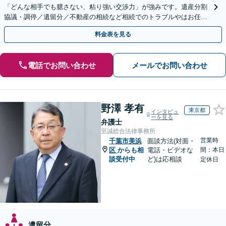
「どんな相手でも臆さない、粘り強い交渉力」が強みです。遺産分割
協議・調停／遺留分／不動産の相続など相続でのトラブルやはお任せ
ください。遺言書や生前贈与など生前対策にも注力
料金表を見る
電話でお問い合わせ
メールでお問い合わせ
野澤 孝有
東京都
インタビュ
ーを見る
弁護士
至誠総合法律事務所
営業時
千葉市美浜
面談方法(対面・
区
からも相
電話・ビデオな
間：本日
談受付中
ど)は応相談
定休日
遺留分