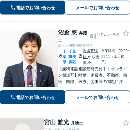
以内に回答、電話は弁護士直通です
電話でお問い合わせ
メールでお問い合わせ
【休日・夜間面談は事前予約】
沼倉 悠
弁護
インタビューを見
る
士
あらた国際法律事務所
海浜幕張
営業時間：00:00~
千
千葉
23:55（土日祝
葉
市美
駅
から徒
|
県
浜区
日）
歩8分
【無料電話相談随時受付中｜オンライ
ン相談可】離婚、消費者、不動産、相
続、国際、医療、労働等の問題に注力
し、10年間弁護士として活動してきま
した。相談者・依頼者に寄り添った対
電話でお問い合わせ
メールでお問い合わせ
応を心がけ、他事務所で難しいと言わ
れた事案も依頼者と二人三脚で解決に
導きます。
宮山 雅光
弁護士