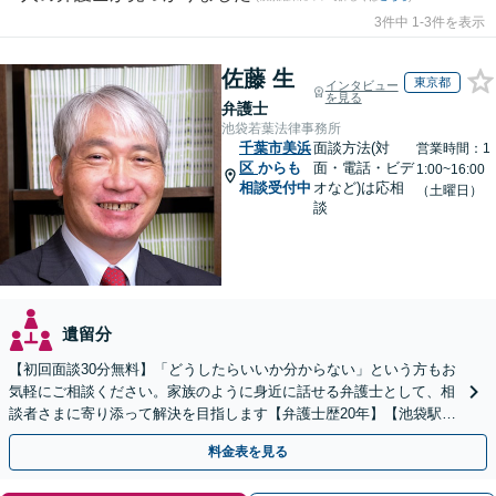
3件中 1-3件を表示
佐藤 生
東京都
インタビュー
を見る
弁護士
池袋若葉法律事務所
千葉市美浜
面談方法(対
営業時間：1
区
からも
面・電話・ビデ
1:00~16:00
相談受付中
オなど)は応相
（土曜日）
談
遺留分
【初回面談30分無料】「どうしたらいいか分からない」という方もお
気軽にご相談ください。家族のように身近に話せる弁護士として、相
談者さまに寄り添って解決を目指します【弁護士歴20年】【池袋駅5
分】
料金表を見る