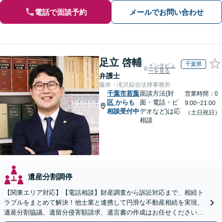
電話で面談予約
メールでお問い合わせ
足立 啓輔
千葉県
インタビュ
ーを見る
弁護士
藤井・滝沢綜合法律事務所
千葉市若葉
面談方法(対
営業時間：0
区
からも
面・電話・ビ
9:00~21:00
相談受付中
デオなど)は応
（土日祝日）
相談
遺産分割調停
【関東エリア対応】【電話相談】財産調査から訴訟対応まで、相続ト
ラブルをまとめて解決！他士業と連携して円滑な不動産相続を実現、
遺産分割協議、遺留分侵害額請求、遺言書の作成はお任せください。