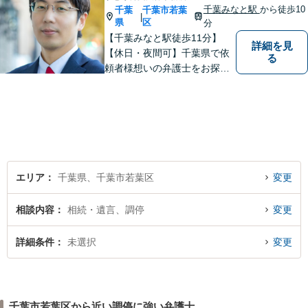
千葉みなと駅
から徒歩10
千葉
千葉市若葉
|
県
区
分
【千葉みなと駅徒歩11分】
詳細を見
【休日・夜間可】千葉県で依
る
頼者様想いの弁護士をお探し
ならぜひご相談を！依頼者様
の経済面・精神面を大切に
し、幸福な生活を実現するた
めに努力を惜しみません。債
務整理／刑事／企業法務／交
通事故など、あらゆる問題に
対応可能◎
エリア
千葉県、千葉市若葉区
変更
相談内容
相続・遺言、調停
変更
詳細条件
未選択
変更
千葉市若葉区から近い調停に強い弁護士