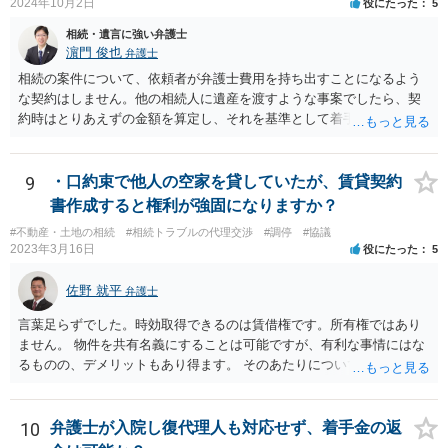
2024年10月2日
役にたった
5
相続・遺言に強い弁護士
濵門 俊也
弁護士
相続の案件について、依頼者が弁護士費用を持ち出すことになるよう
な契約はしません。他の相続人に遺産を渡すような事案でしたら、契
約時はとりあえずの金額を算定し、それを基準として着手金を設定
し、事件終了時に報酬金や追加着手金として考慮するといった契約も
あり得ます。 今後の見通しを言わないで契約はできないです。依頼者
が納得できる説明を受けるべきです。
9
・口約束で他人の空家を貸していたが、賃貸契約
書作成すると権利が強固になりますか？
#不動産・土地の相続
#相続トラブルの代理交渉
#調停
#協議
2023年3月16日
役にたった
5
佐野 就平
弁護士
言葉足らずでした。時効取得できるのは賃借権です。所有権ではあり
ません。 物件を共有名義にすることは可能ですが、有利な事情にはな
るものの、デメリットもあり得ます。 そのあたりについては、お近く
の弁護士にご相談ください。
10
弁護士が入院し復代理人も対応せず、着手金の返