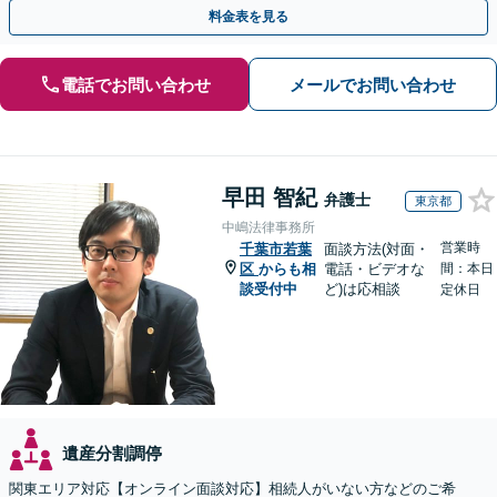
明確な料金体系【オンライン面談可能】
料金表を見る
電話でお問い合わせ
メールでお問い合わせ
早田 智紀
弁護士
東京都
中嶋法律事務所
営業時
千葉市若葉
面談方法(対面・
区
からも相
電話・ビデオな
間：本日
談受付中
ど)は応相談
定休日
遺産分割調停
関東エリア対応【オンライン面談対応】相続人がいない方などのご希