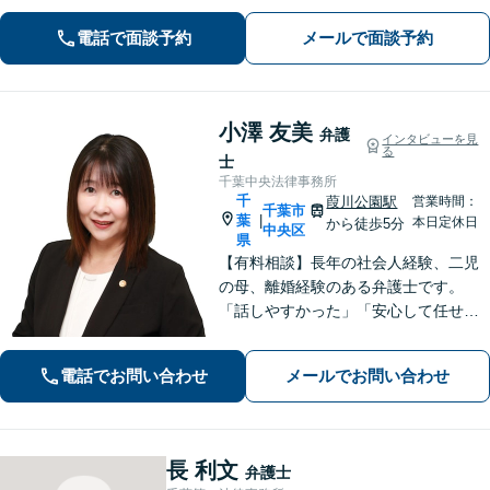
【借金問題】最適な債務整理をご提案
【債権回収】売掛金の回収はお任せ
電話で面談予約
メールで面談予約
【葭川公園駅5分／千葉中央駅10分】
小澤 友美
弁護
インタビューを見
る
士
千葉中央法律事務所
千
葭川公園駅
営業時間：
千葉市
葉
|
本日定休日
から徒歩5分
中央区
県
【有料相談】長年の社会人経験、二児
の母、離婚経験のある弁護士です。
「話しやすかった」「安心して任せら
れた」といったお声を頂戴していま
す。最後まで話を遮らずにお聞きし、
電話でお問い合わせ
メールでお問い合わせ
丁寧な対応を心がけます。お気軽にご
相談ください【JR千葉駅15分、葭川公
園駅5分】
長 利文
弁護士