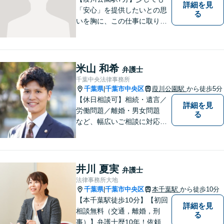
詳細を見
「安心」を提供したいとの思
る
いを胸に、この仕事に取り組
んでおります。インターネッ
ト／逮捕・刑事事件／交通事
故／男女問題／消費者被害な
ど対応分野多数。お気軽にご
米山 和希
弁護士
相談ください。
千葉中央法律事務所
千葉県
千葉市中央区
葭川公園駅
から徒歩5分
|
【休日相談可】相続・遺言／
詳細を見
労働問題／離婚・男女問題
る
など、幅広いご相談に対応。
依頼者さまに丁寧に寄り添
い、納得できる解決を目指し
ます【複数弁護士在籍】複雑
な内容の紛争も、事務所一丸
井川 夏実
弁護士
となり解決までサポート【葭
法律事務所大地
川公園駅5分】
千葉県
千葉市中央区
本千葉駅
から徒歩10分
|
【本千葉駅徒歩10分】【初回
詳細を見
相談無料（交通，離婚，刑
る
事）】弁護士歴10年！依頼者