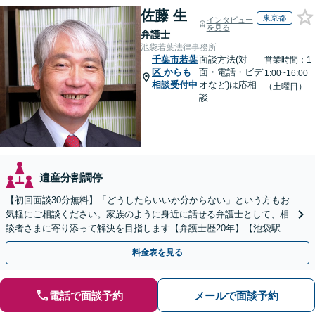
佐藤 生
東京都
インタビュー
を見る
弁護士
池袋若葉法律事務所
千葉市若葉
面談方法(対
営業時間：1
区
からも
面・電話・ビデ
1:00~16:00
相談受付中
オなど)は応相
（土曜日）
談
遺産分割調停
【初回面談30分無料】「どうしたらいいか分からない」という方もお
気軽にご相談ください。家族のように身近に話せる弁護士として、相
談者さまに寄り添って解決を目指します【弁護士歴20年】【池袋駅5
分】
料金表を見る
電話で面談予約
メールで面談予約