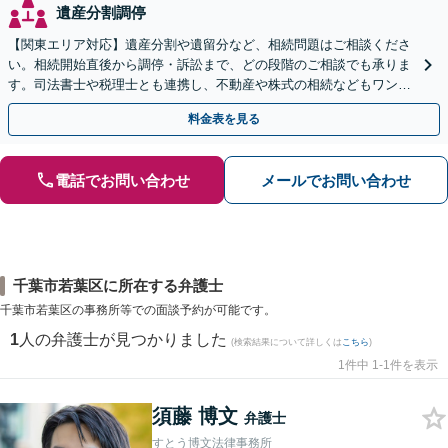
遺産分割調停
【関東エリア対応】遺産分割や遺留分など、相続問題はご相談くださ
い。相続開始直後から調停・訴訟まで、どの段階のご相談でも承りま
す。司法書士や税理士とも連携し、不動産や株式の相続などもワンス
トップで対応可能。遺言書作成や事業承継のご相談にも対応
料金表を見る
電話でお問い合わせ
メールでお問い合わせ
千葉市若葉区に所在する弁護士
千葉市若葉区の事務所等での面談予約が可能です。
1
人の弁護士が見つかりました
(検索結果について詳しくは
こちら
)
1件中 1-1件を表示
須藤 博文
弁護士
すとう博文法律事務所