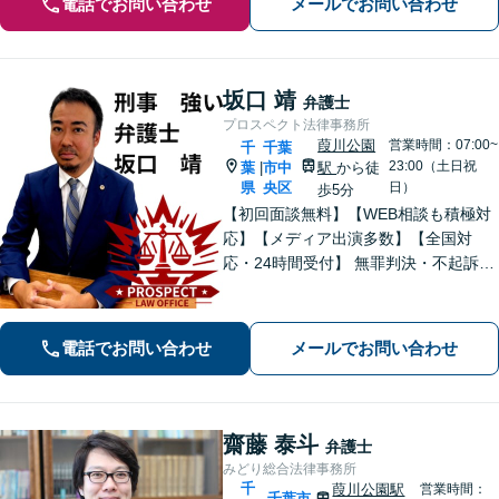
電話でお問い合わせ
メールでお問い合わせ
坂口 靖
弁護士
プロスペクト法律事務所
葭川公園
営業時間：07:00~
千
千葉
23:00（土日祝
葉
市中
駅
から徒
|
県
央区
日）
歩5分
【初回面談無料】【WEB相談も積極対
応】【メディア出演多数】【全国対
応・24時間受付】 無罪判決・不起訴多
数の“実力派”弁護士が直接対応！刑事弁
護に精通し、圧倒的な交渉力で最善の
結果へ。粘り強く、鋭く、そして迅速
電話でお問い合わせ
メールでお問い合わせ
に。明朗な料金体系で安心サポート。
齋藤 泰斗
弁護士
みどり総合法律事務所
千
葭川公園駅
営業時間：
千葉市