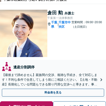
倉田 勲
弁護士
千葉第一法律事務所
千葉
千葉市中
営業時間：09:00~20:00
|
県
央区
（土日祝日）
遺産分割調停
【最後まで諦めません】親族間の交渉、複雑な手続き、全て対応しま
す！不利な条件で合意してしまう前にご相談ください。【土地・不動
産】長期化している問題もできる限り円滑な交渉へと導きます。事業
承継／相続放棄も対応可能。【JR千葉駅近く】駐車場あり
料金表を見る