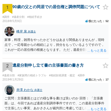
1
90歳の父との同居での居住権と調停問題について
#調停
#遺産分割
#相続手続き
2018年5月9日
役にたった
52
峰岸 泉
弁護士
家事，料理，雑用をやったかどうかはあまり関係ありませんが，現時
点で，一応母親からの相続により，持分をもっているようですので，
これが一応の居住権の根拠となります。 ただ，遺産分割により，母の
持分を父親が取得した場合，住み続けるのは難しいかも知れません。
2
遺産分割申し立て書の主張書面の書き方
#遺産分割
#家族間の相続トラブル
#相続財産調査・鑑定
#調停
2019年1月29日
役にたった
17
井澤 わかな
弁護士
ご質問：主張書面とはどの様な事を書けば良いのか 回答： 「主張書
面」は、今回であれば遺産分割調停事件ですので、この遺産分割事件
で主張したい事実、あかささんが裁判所に考慮してほしいと思う、亡