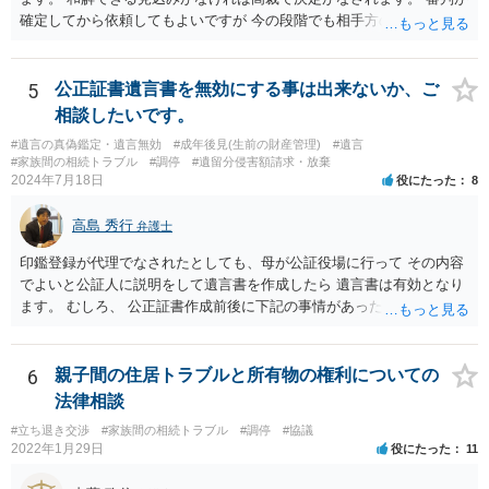
確定してから依頼してもよいですが 今の段階でも相手方の連絡が迷惑
であれば 弁護士に依頼してもよいと思います。
5
公正証書遺言書を無効にする事は出来ないか、ご
相談したいです。
#遺言の真偽鑑定・遺言無効
#成年後見(生前の財産管理)
#遺言
#家族間の相続トラブル
#調停
#遺留分侵害額請求・放棄
2024年7月18日
役にたった
8
高島 秀行
弁護士
印鑑登録が代理でなされたとしても、母が公証役場に行って その内容
でよいと公証人に説明をして遺言書を作成したら 遺言書は有効となり
ます。 むしろ、 公正証書作成前後に下記の事情があったことが証明で
きれば判断能力がなく 無効だったと主張することが可能です。 翌年1
月に携帯が新しくなった母からの第一声は「ここにいたら殺される」
「面会に来てくれ」で、長男に聞くと「面会は出来ない。俺は携帯電
6
親子間の住居トラブルと所有物の権利についての
話の使い方を教える為に会っている」「母の話は聞かなくて良い」と
法律相談
電話が切れました。その後の電話でも「食事に毒が入っている」「体
#立ち退き交渉
#家族間の相続トラブル
#調停
#協議
にチップが埋められている」等、おかしかったです。 当時の診療記
2022年1月29日
役にたった
11
録、介護認定の資料、介護記録を取得して 弁護士に面談で相談された
方がよいと思います。