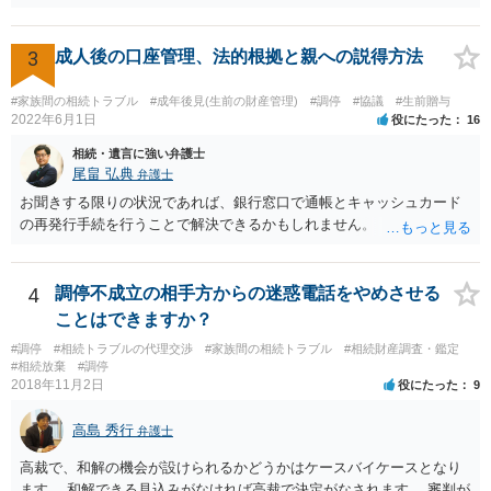
くなった方・あかささん・お姉さん間の事情などを記入することにな
ります。 もし、主張したい事実や考慮してほしい事情に関連して
資料を持っているようであれば、主張書面とは別で提出できます。も
3
成人後の口座管理、法的根拠と親への説得方法
し、お姉さんに見られたくないような資料がある場合、「非開示の希
望に関する申出書」と共に提出することも考えられます。 ご質問：書
#家族間の相続トラブル
#成年後見(生前の財産管理)
#調停
#協議
#生前贈与
いた方が良い事と書かない方が良い事 回答： お姉さんが申立書の「申
2022年6月1日
役にたった
16
立ての趣旨」のところに書いている遺産の分け方に対して意見があれ
相続・遺言に強い弁護士
ば、まずそれを書くとよいです。 次に「申立ての理由」のところに、
尾畠 弘典
弁護士
なぜ調停を申し立てたのか(例えば、あかささんと話合いが出来ない／
お聞きする限りの状況であれば、銀行窓口で通帳とキャッシュカード
決裂した、など)や亡くなった方・あかささん・お姉さん間の事情やい
の再発行手続を行うことで解決できるかもしれません。
きさつなどが書かれていると思うので、あかささんから見てそれは違
うと感じるところは、どのように違うのか、など書くとよいです。 そ
の他、お姉さんの申立書には書かれていないけど、どのように遺産を
4
調停不成立の相手方からの迷惑電話をやめさせる
分けるかを決めるについてあかささんが重要だと考える事情があれば
(例えば、○○のときにお姉さんは亡くなった方からお金を援助してもら
ことはできますか？
った等)、それも書くとよいです。 書かない方が良いと思うことは、遺
#調停
#相続トラブルの代理交渉
#家族間の相続トラブル
#相続財産調査・鑑定
産分割に関係ない(と思われる)いきさつを沢山盛り込むことだと考えま
#相続放棄
#調停
す(あくまで遺産分割に関係することに留める方が、裁判所や調停委員
2018年11月2日
役にたった
9
の方に事情を理解してもらいやすいと思います)。
高島 秀行
弁護士
高裁で、和解の機会が設けられるかどうかはケースバイケースとなり
ます。 和解できる見込みがなければ高裁で決定がなされます。 審判が