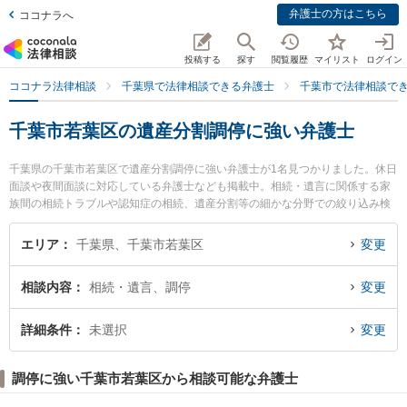
弁護士の方はこちら
ココナラへ
投稿する
探す
閲覧履歴
マイリスト
ログイン
ココナラ法律相談
千葉県で法律相談できる弁護士
千葉市で法律相談で
千葉市若葉区の遺産分割調停に強い弁護士
千葉県の千葉市若葉区で遺産分割調停に強い弁護士が1名見つかりました。休日
面談や夜間面談に対応している弁護士なども掲載中。相続・遺言に関係する家
族間の相続トラブルや認知症の相続、遺産分割等の細かな分野での絞り込み検
索もでき便利です。特にすとう博文法律事務所の須藤 博文弁護士のプロフィー
ル情報や弁護士費用、強みなどが注目されています。『千葉市若葉区で土日や
エリア
千葉県、千葉市若葉区
変更
夜間に発生した遺産分割調停のトラブルを今すぐに弁護士に相談したい』『遺
産分割調停のトラブル解決の実績豊富な近くの弁護士を検索したい』『初回相
相談内容
相続・遺言、調停
変更
談無料で遺産分割調停を法律相談できる千葉市若葉区内の弁護士に相談予約し
たい』などでお困りの相談者さんにおすすめです。
詳細条件
未選択
変更
調停に強い千葉市若葉区から相談可能な弁護士