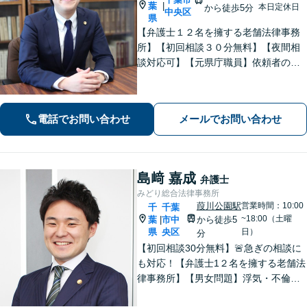
葉
|
本日定休日
から徒歩5分
中央区
県
【弁護士１２名を擁する老舗法律事務
所】【初回相談３０分無料】【夜間相
談対応可】【元県庁職員】依頼者の方
の一番身近な相談相手を目指していま
す。地域に信頼されている歴史のある
法律事務所です。
電話でお問い合わせ
メールでお問い合わせ
島﨑 嘉成
弁護士
みどり総合法律事務所
葭川公園駅
営業時間：10:00
千
千葉
~18:00（土曜
葉
市中
から徒歩5
|
県
央区
日）
分
【初回相談30分無料】🚨急ぎの相談に
も対応！【弁護士1２名を擁する老舗法
律事務所】【男女問題】浮気・不倫の
慰謝料・親権問題などご相談ください