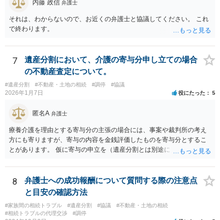
内藤 政信
弁護士
それは、わからないので、お近くの弁護士と協議してください。 これ
で終わります。
7
遺産分割において、介護の寄与分申し立ての場合
の不動産査定について。
#遺産分割
#不動産・土地の相続
#調停
#協議
2026年1月7日
役にたった
5
匿名A
弁護士
療養介護を理由とする寄与分の主張の場合には、事案や裁判所の考え
方にも寄りますが、寄与の内容を金銭評価したものを寄与分とするこ
とがあります。 仮に寄与の申立を（遺産分割とは別途に）して、その
ような考え方を撮るなら、必ずしも相続財産全体の評価（不動産の評
価）は不要ということもあります。 ただ、前提として、遺産分割はし
なければならないでしょうから、現実的にはいずれにせよ不動産評価
8
弁護士への成功報酬について質問する際の注意点
は必要でしょう。
と目安の確認方法
#家族間の相続トラブル
#遺産分割
#協議
#不動産・土地の相続
#相続トラブルの代理交渉
#調停