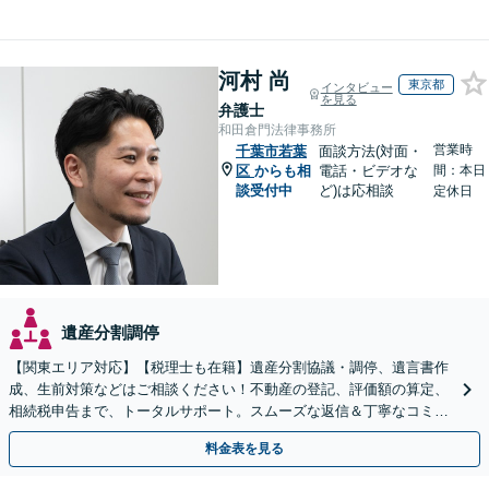
河村 尚
東京都
インタビュー
を見る
弁護士
和田倉門法律事務所
営業時
千葉市若葉
面談方法(対面・
区
からも相
電話・ビデオな
間：本日
談受付中
ど)は応相談
定休日
遺産分割調停
【関東エリア対応】【税理士も在籍】遺産分割協議・調停、遺言書作
成、生前対策などはご相談ください！不動産の登記、評価額の算定、
相続税申告まで、トータルサポート。スムーズな返信＆丁寧なコミュ
ニケーション◎お気軽にご相談ください。
料金表を見る