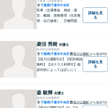
千葉第一法律事務所
千葉県
千葉市中央区
|
民事（交通事故、相続・遺
詳細を見
言、離婚、債務整理（任意整
る
理・自己破産）、労働問題
等）、刑事の幅広い分野を取
り扱っております。些細な問
題でも一人で抱え込まずにま
ずはご相談ください。問題の
菱沼 秀樹
弁護士
解決に向けて誠心誠意対応い
鳥羽田法律事務所
たします。【近隣駐車場あ
千葉県
千葉市中央区
葭川公園駅
から徒歩5分
|
り】
【葭川公園駅5分】【初回相談
詳細を見
無料】【法テラス利用可】相
る
談内容によっては話しにくい
こともあると思いますが、で
きるだけリラックスしてお話
いただけるように最善を尽く
します。誠実な対応と迅速な
森 駿輝
弁護士
事件解決を心がけておりま
森総合法律事務所
す。お困りの方はご相談くだ
千葉県
千葉市中央区
葭川公園駅
から徒歩7分
|
さい。
【葭川公園駅7分】少しでも