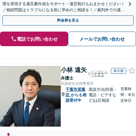
望を実現する遺言書作成をサポート・遺言執行もおまかせください！
／相続問題はトラブルになる前に早めのご相談を！／裁判外での遺産
分割協議の経験多数【完全個室】
料金表を見る
電話でお問い合わせ
メールでお問い合わせ
小林 遠矢
東京都
インタビュ
ーを見る
弁護士
武蔵総合法律事務所
営業時
千葉市若葉
面談方法(対面・
区
からも相
電話・ビデオな
間：本日
談受付中
ど)は応相談
定休日