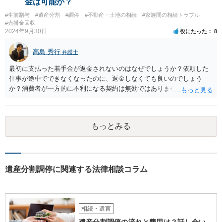
金は可能か？
#生前贈与
#遺産分割
#調停
#不動産・土地の相続
#家族間の相続トラブル
#売掛金回収
2024年9月30日
役にたった
8
高島 秀行
弁護士
最初に支払った着手金が返金されないのはなぜでしょうか？依頼した
仕事が途中でできなくなったのに、返金しなくても良いのでしょう
か？消費者が一方的に不利になる契約は無効ではありませんか？
着手金は、前の弁護士が倒れるまでにやった仕事に応じて清算する義
務があると思います。 倒れた弁護士が所属する弁護士会に相談さ
れた方がよいと思います。 倒れた弁護士は脳梗塞で倒れたようで
もっとみる
すが、 判断能力があり、復代理を倒れた弁護士の判断で復代理を
選任したのか 即ち、復代理人の選任は有効なのかという問題もあ
ると思います。
遺産分割調停に関連する法律相談コラム
相続・遺言