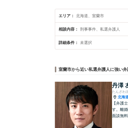
エリア
北海道、室蘭市
相談内容
刑事事件、私選弁護人
詳細条件
未選択
室蘭市から近い私選弁護人に強い弁
丹澤 
たんざわ
北海
【弁護士
す。離婚
面談無料