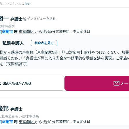
果について詳しくは
こちら
)
翔一
弁護士
インタビューを見る
法律事務所
道
室蘭市
東室蘭駅
から徒歩5分
営業時間：本日定休日
|
私選弁護人
料金表を見る
様から感謝の声多数【東室蘭駅5分｜即日対応可】前科をつけたくない、無
相談ください「弁護士が間に入り安全かつ効果的な示談交渉を実現」ご家族
を【夜間相談可】
メー
俊邦
弁護士
人北海道みらい法律事務所
道
室蘭市
東室蘭駅
から徒歩1分
営業時間：本日定休日
|