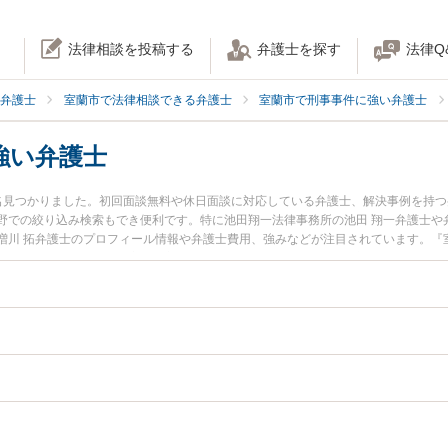
法律相談を投稿する
弁護士を探す
法律Q
弁護士
室蘭市で法律相談できる弁護士
室蘭市で刑事事件に強い弁護士
強い弁護士
名見つかりました。初回面談無料や休日面談に対応している弁護士、解決事例を持
野での絞り込み検索もでき便利です。特に池田翔一法律事務所の池田 翔一弁護士や
増川 拓弁護士のプロフィール情報や弁護士費用、強みなどが注目されています。『
弁護人のトラブル解決の実績豊富な近くの弁護士を検索したい』『初回相談無料で
おすすめです。