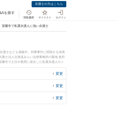
弁護士の方はこちら
&Aを探す
閲覧履歴
マイリスト
ログイン
室蘭市で私選弁護人に強い弁護士
つ弁護士なども掲載中。刑事事件に関係する加害
弁護士法人北海道みらい法律事務所の菊地 俊邦
室蘭市で土日や夜間に発生した私選弁護人のト
私選弁護人を法律相談できる室蘭市内の弁護士に
変更
変更
変更