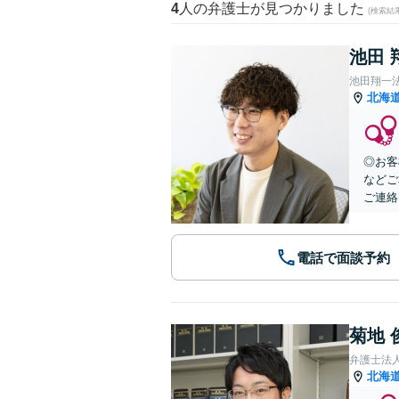
4
人の弁護士が見つかりました
(検索結
池田 
池田翔一
北海
◎お客
などご
ご連絡
電話で面談予約
菊地 
弁護士法
北海