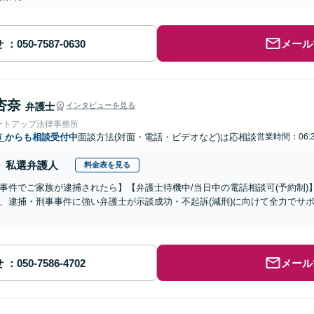
せ
メール
杏奈
弁護士
インタビューを見る
ートアップ法律事務所
市
からも相談受付中
面談方法(対面・電話・ビデオなど)は応相談
営業時間：06:
私選弁護人
料金表を見る
事件でご家族が逮捕されたら】【弁護士待機中/当日中の電話相談可(予約制
、逮捕・刑事事件に強い弁護士が示談成功・不起訴(減刑)に向けて全力でサ
せ
メール