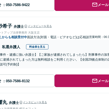
せ
メール
紗希子
弁護士
インタビューを見る
ートアップ法律事務所 大阪支店
市
からも相談受付中
面談方法(対面・電話・ビデオなど)は応相談
営業時間：06:
私選弁護人
料金表を見る
事件・逮捕に強い弁護士】【ご家族が逮捕されてしまったら】刑事事件の加
に逮捕されてしまった方は無料相談をご利用ください。【全国29拠点体制の
談可(予約制)】
せ
メール
響丸
弁護士
インタビューを見る
ート法律事務所 横浜オフィス