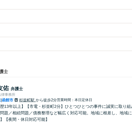
護士
友佑
弁護士
法律事務所
道
函館市
杉並町駅
から徒歩2分
営業時間：本日定休日
|
歴13年以上】【市電・杉並町2分】ひとつひとつの事件に誠実に取り
問題／相続問題／債務整理など幅広く対応可能。地域に根差し、地域に
】【夜間・休日対応可能】