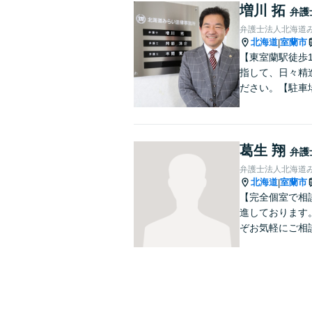
増川 拓
弁護
弁護士法人北海道
北海道
室蘭市
|
【東室蘭駅徒歩
指して、日々精
ださい。【駐車
葛生 翔
弁護
弁護士法人北海道
北海道
室蘭市
|
【完全個室で相
進しております
ぞお気軽にご相