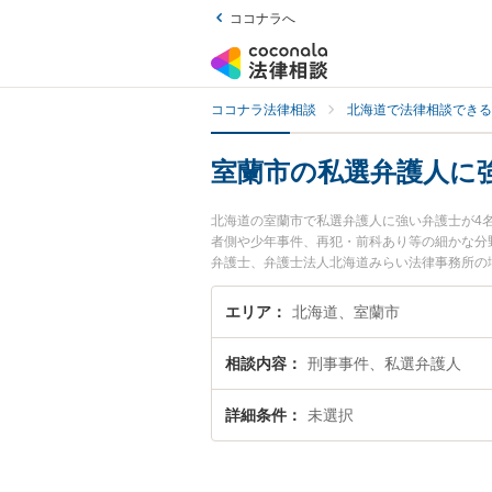
ココナラへ
ココナラ法律相談
北海道で法律相談できる
室蘭市の私選弁護人に
北海道の室蘭市で私選弁護人に強い弁護士が4
者側や少年事件、再犯・前科あり等の細かな分
弁護士、弁護士法人北海道みらい法律事務所の
ラブルを今すぐに弁護士に相談したい』『私選
相談予約したい』などでお困りの相談者さんに
エリア
北海道、室蘭市
相談内容
刑事事件、私選弁護人
詳細条件
未選択