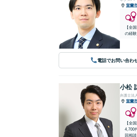
室蘭
【全国
の経験
電話でお問い合わ
小松 
弁護士法
室蘭
【全国
4,7
回相談