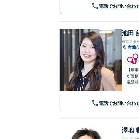
電話でお問い合わ
池田 
東京スタ
室蘭
【刑事
が警察
電話相
電話でお問い合わ
澤地 
ネクスパ