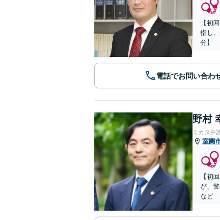
【初回
指し、
分】
電話でお問い合わ
野村 
ミカタ弁
室蘭
【初回
が、警
など