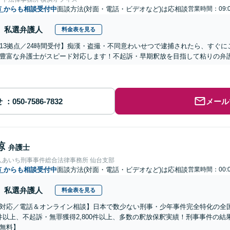
市
からも相談受付中
面談方法(対面・電話・ビデオなど)は応相談
営業時間：09:
私選弁護人
料金表を見る
13拠点／24時間受付】痴漢・盗撮・不同意わいせつで逮捕されたら、すぐ
豊富な弁護士がスピード対応します！不起訴・早期釈放を目指して粘りの弁
せ
メール
諒
弁護士
人あいち刑事事件総合法律事務所 仙台支部
市
からも相談受付中
面談方法(対面・電話・ビデオなど)は応相談
営業時間：00:
私選弁護人
料金表を見る
対応／電話＆オンライン相談】日本で数少ない刑事・少年事件完全特化の全
00件以上、不起訴・無罪獲得2,800件以上、多数の釈放保釈実績！刑事事件の
無料】