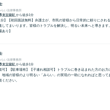
士
みらい法律事務所
東室蘭駅
から徒歩1分
1分】【初回面談無料】弁護士が、市民の皆様から日常的に頼りにされ
進してまいります。皆様のトラブルを解決し、明るい未来へと導きます
場あり】
士
みらい法律事務所
東室蘭駅
から徒歩1分
談可】【駐車場有】【子連れ相談可】トラブルに巻き込まれた方のお力
。地域の皆様のより明るい「みらい」の実現の一助になれればと思って
談ください。