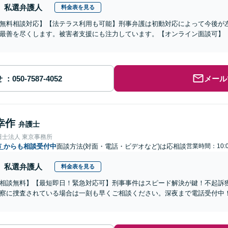
私選弁護人
料金表を見る
無料相談対応】【法テラス利用も可能】刑事弁護は初動対応によって今後が
最善を尽くします。被害者支援にも注力しています。【オンライン面談可】
せ
メール
幸作
弁護士
護士法人 東京事務所
市
からも相談受付中
面談方法(対面・電話・ビデオなど)は応相談
営業時間：10:
私選弁護人
料金表を見る
相談無料】【最短即日！緊急対応可】刑事事件はスピード解決が鍵！不起訴
察に捜査されている場合は一刻も早くご相談ください。深夜まで電話受付中