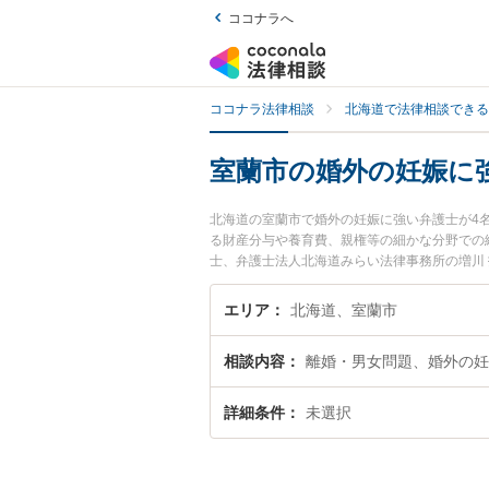
ココナラへ
ココナラ法律相談
北海道で法律相談できる
室蘭市の婚外の妊娠に
北海道の室蘭市で婚外の妊娠に強い弁護士が4
る財産分与や養育費、親権等の細かな分野での
士、弁護士法人北海道みらい法律事務所の増川
ルを今すぐに弁護士に相談したい』『婚外の妊
予約したい』などでお困りの相談者さんにおす
エリア
北海道、室蘭市
相談内容
離婚・男女問題、婚外の妊
詳細条件
未選択