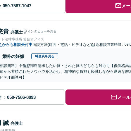
メー
悠貴
弁護士
インタビューを見る
ート法律事務所 仙台オフィス
市
からも相談受付中
面談方法(対面・電話・ビデオなど)は応相談
営業時間：09:0
婚外の妊娠
料金表を見る
相談無料】不倫慰謝料請求したい側・された側のどちらも対応可【低価格高品
績から蓄積されたノウハウを活かし、精神的な負担も軽減しながら迅速な解
ビデオ面談可】
せ
メール
 誠
弁護士
法律事務所