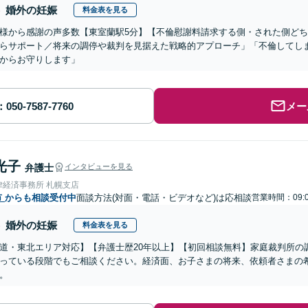
婚外の妊娠
料金表を見る
様から感謝の声多数【東室蘭駅5分】【不倫慰謝料請求する側・された側ど
らサポート／将来の調停や裁判を見据えた戦略的アプローチ」「不倫してし
からお守りします」
メー
光子
弁護士
インタビューを見る
律経済事務所 札幌支店
市
からも相談受付中
面談方法(対面・電話・ビデオなど)は応相談
営業時間：09:0
婚外の妊娠
料金表を見る
道・東北エリア対応】【弁護士歴20年以上】【初回相談無料】家庭裁判所の
っている段階でもご相談ください。経済面、お子さまの将来、依頼者さまの
。