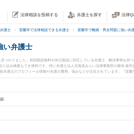
法律相談を投稿する
弁護士を探す
法律Q
弁護士
室蘭市で法律相談できる弁護士
室蘭市で離婚・男女問題に強い弁
強い弁護士
名見つかりました。初回面談無料や休日面談に対応している弁護士、解決事例を持
絞り込み検索もでき便利です。特に弁護士法人北海道みらい法律事務所の菊地 俊邦
 拓弁護士のプロフィール情報や弁護士費用、強みなどが注目されています。『室蘭
娠のトラブル解決の実績豊富な近くの弁護士を検索したい』『初回相談無料で婚外
すめです。
娠