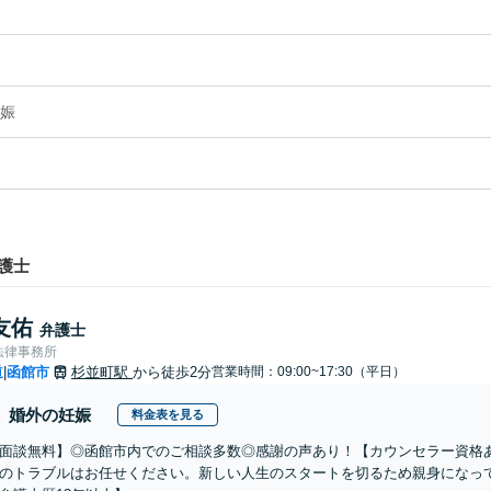
娠
護士
友佑
弁護士
法律事務所
道
函館市
杉並町駅
から徒歩2分
営業時間：09:00~17:30（平日）
|
婚外の妊娠
料金表を見る
面談無料】◎函館市内でのご相談多数◎感謝の声あり！【カウンセラー資格
のトラブルはお任せください。新しい人生のスタートを切るため親身になっ