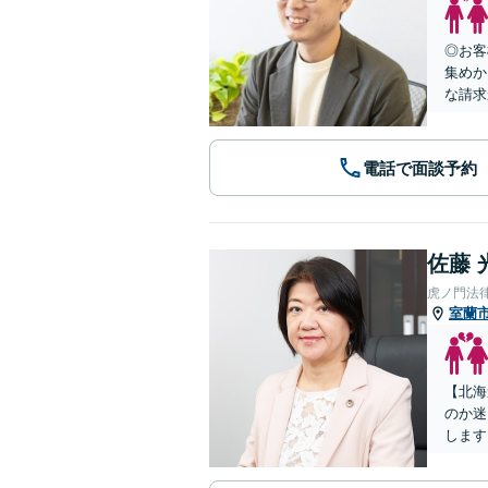
◎お客
集めか
な請求
電話で面談予約
佐藤 
虎ノ門法
室蘭
【北海
のか迷
します