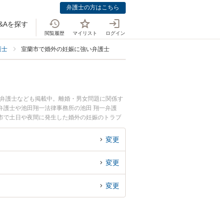
弁護士の方はこちら
&Aを探す
閲覧履歴
マイリスト
ログイン
護士
室蘭市で婚外の妊娠に強い弁護士
つ弁護士なども掲載中。離婚・男女問題に関係す
弁護士や池田翔一法律事務所の池田 翔一弁護
市で土日や夜間に発生した婚外の妊娠のトラブ
の妊娠を法律相談できる室蘭市内の弁護士に相談
変更
変更
変更