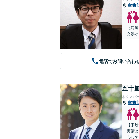
室蘭
北海道
交渉か
電話でお問い合わ
五十嵐
ネクスパ
室蘭
【来所
実績と
心して