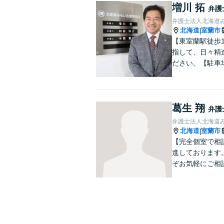
増川 拓
弁護
弁護士法人北海道
北海道
室蘭市
|
【東室蘭駅徒歩
指して、日々精
ださい。【駐車
葛生 翔
弁護
弁護士法人北海道
北海道
室蘭市
|
【完全個室で相
進しております
ぞお気軽にご相