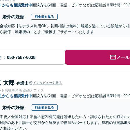
市
からも相談受付中
面談方法(対面・電話・ビデオなど)は応相談
営業時間：09:3
婚外の妊娠
料金表を見る
全域対応【法テラス利用OK／初回相談は無料】離婚を迷っている段階から
ら調停、離婚後のことまで最後までサポートいたします
せ
メール
 太郎
弁護士
インタビューを見る
ート法律事務所 高崎オフィス
市
からも相談受付中
面談方法(対面・電話・ビデオなど)は応相談
営業時間：09:0
婚外の妊娠
料金表を見る
不要／全国対応】不倫の慰謝料問題は請求したい方・請求された方の双方に
経験のある弁護士が交渉から解決まで徹底サポートします。無料の証拠診断
ご相談ください。