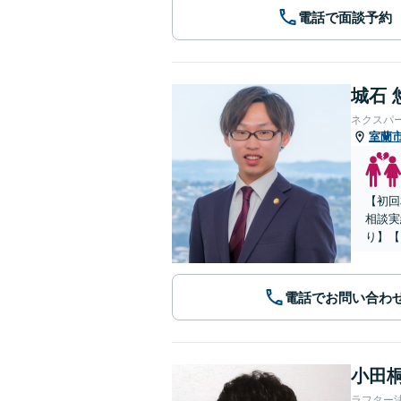
電話で面談予約
城石 
ネクスパ
室蘭
【初回
相談実
り】【
電話でお問い合わ
小田桐
ラフター