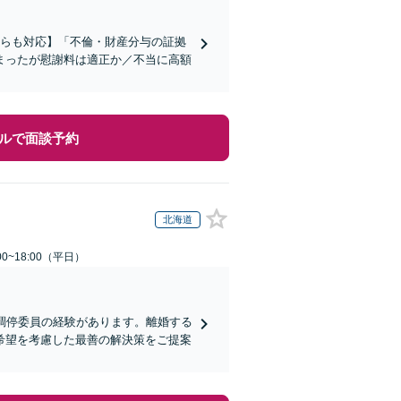
ちらも対応】「不倫・財産分与の証拠
まったが慰謝料は適正か／不当に高額
ルで面談予約
北海道
0~18:00（平日）
調停委員の経験があります。離婚する
希望を考慮した最善の解決策をご提案