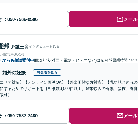
せ
メール
慶邦
弁護士
インタビューを見る
湘南LAGOON
市
からも相談受付中
面談方法(対面・電話・ビデオなど)は応相談
営業時間：09:0
婚外の妊娠
料金表を見る
エリア対応】【オンライン面談OK】【外出困難な方対応】【乳幼児お連れ
にするためのサポートを【相談数3,000件以上】離婚原因の有無、親権、養
談可】
せ
メール