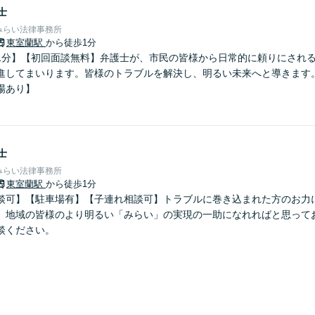
士
みらい法律事務所
東室蘭駅
から徒歩1分
1分】【初回面談無料】弁護士が、市民の皆様から日常的に頼りにされ
進してまいります。皆様のトラブルを解決し、明るい未来へと導きます
場あり】
士
みらい法律事務所
東室蘭駅
から徒歩1分
談可】【駐車場有】【子連れ相談可】トラブルに巻き込まれた方のお力
。地域の皆様のより明るい「みらい」の実現の一助になれればと思って
談ください。