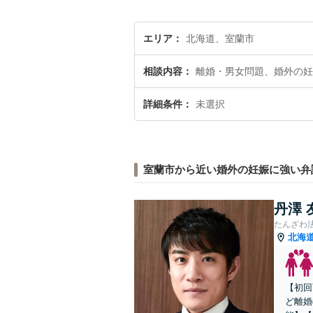
エリア
北海道、室蘭市
相談内容
離婚・男女問題、婚外の妊
詳細条件
未選択
室蘭市から近い婚外の妊娠に強い弁
丹澤 
たんざわ
北海
【初回
ど離婚