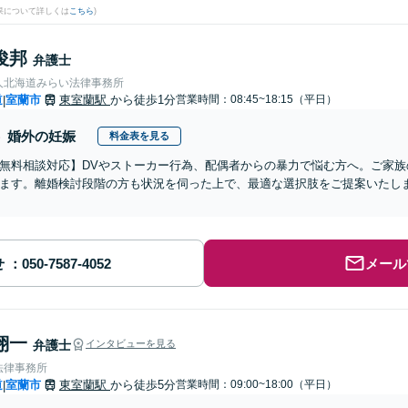
果について詳しくは
こちら
)
俊邦
弁護士
人北海道みらい法律事務所
道
室蘭市
東室蘭駅
から徒歩1分
営業時間：08:45~18:15（平日）
|
婚外の妊娠
料金表を見る
無料相談対応】DVやストーカー行為、配偶者からの暴力で悩む方へ。ご家
ます。離婚検討段階の方も状況を伺った上で、最適な選択肢をご提案いたし
せ
メール
翔一
弁護士
インタビューを見る
法律事務所
道
室蘭市
東室蘭駅
から徒歩5分
営業時間：09:00~18:00（平日）
|