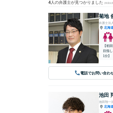
4
人の弁護士が見つかりました
(検索結
菊地 
弁護士法
北海
【初回
目指し
1分】
電話でお問い合わ
池田 
池田翔一
北海