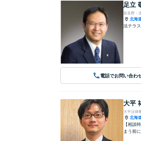
足立 
富良野・
北海
法テラス
電話でお問い合わ
大平 
大平法律
北海
【相談時
まう前に