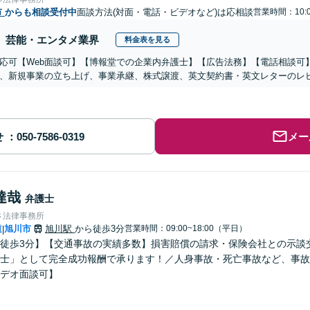
市
からも相談受付中
面談方法(対面・電話・ビデオなど)は応相談
営業時間：10:0
芸能・エンタメ業界
料金表を見る
応可【Web面談可】【博報堂での企業内弁護士】【広告法務】【電話相談可】Yo
、新規事業の立ち上げ、事業承継、株式譲渡、英文契約書・英文レターのレ
せ
メー
達哉
弁護士
さ法律事務所
道
旭川市
旭川駅
から徒歩3分
営業時間：09:00~18:00（平日）
|
徒歩3分】【交通事故の実績多数】損害賠償の請求・保険会社との示談
士」として完全成功報酬で承ります！／人身事故・死亡事故など、事故
デオ面談可】