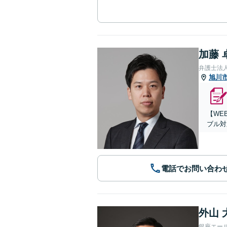
加藤 
弁護士法
旭川
【WE
ブル対
電話でお問い合わ
外山 
銀座エー