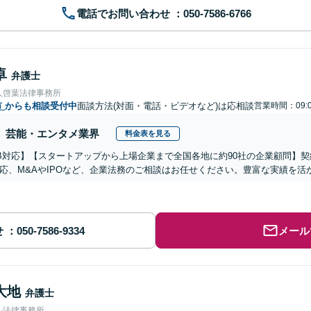
電話でお問い合わせ
卓
弁護士
人啓葉法律事務所
市
からも相談受付中
面談方法(対面・電話・ビデオなど)は応相談
営業時間：09:0
芸能・エンタメ業界
料金表を見る
B対応】【スタートアップから上場企業まで全国各地に約90社の企業顧問】
応、M&AやIPOなど、企業法務のご相談はお任せください。豊富な実績を
せ
メール
大地
弁護士
ル法律事務所