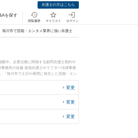
弁護士の方はこちら
&Aを探す
閲覧履歴
マイリスト
ログイン
旭川市で芸能・エンタメ業界に強い弁護士
掲載中。企業法務に関係する顧問弁護士契約や
事務所の佐藤 達哉弁護士やラフター法律事務
す。『旭川市で土日や夜間に発生した芸能・エン
い』『初回相談無料で芸能・エンタメ業界を法律
変更
変更
変更