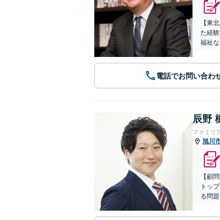
【東北
た経験
福祉な
電話でお問い合わ
辰野 
ファミリ
旭川
【顧問
トップ
る問題