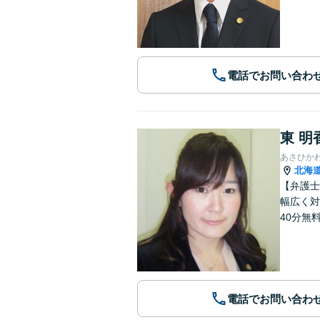
電話でお問い合わ
東 明
あさひか
北海
【弁護士
幅広く対
40分無
電話でお問い合わ