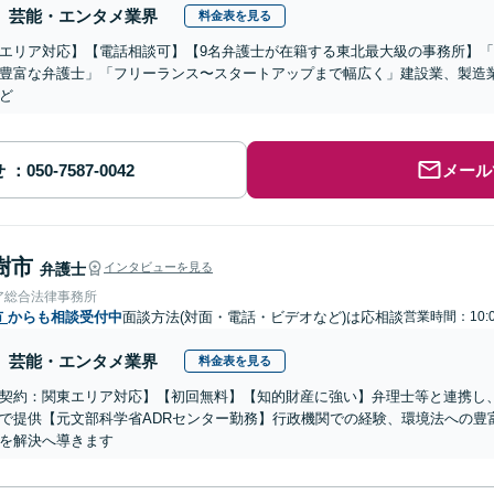
芸能・エンタメ業界
料金表を見る
エリア対応】【電話相談可】【9名弁護士が在籍する東北最大級の事務所】「
豊富な弁護士」「フリーランス〜スタートアップまで幅広く」建設業、製造業
ど
せ
メール
樹市
弁護士
インタビューを見る
ア総合法律事務所
市
からも相談受付中
面談方法(対面・電話・ビデオなど)は応相談
営業時間：10:0
芸能・エンタメ業界
料金表を見る
契約：関東エリア対応】【初回無料】【知的財産に強い】弁理士等と連携し
で提供【元文部科学省ADRセンター勤務】行政機関での経験、環境法への豊
を解決へ導きます