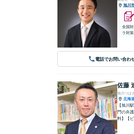
旭川
全国対
ラ対策
電話でお問い合わ
佐藤 
旭川つば
北海
【旭川駅
門の弁護
料】【ビ