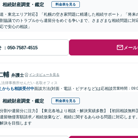
相続財産調査・鑑定
料金表を見る
道・東北エリア対応】「札幌の空き家問題に精通した相続サポート」「将来
割協議でのトラブルから遺留分をめぐる争いまで、さまざまな相続問題に対応
応で安心の相談」
せ
メール
仁輔
弁護士
インタビューを見る
人法律事務所せんだい 名取オフィス
市
からも相談受付中
面談方法(対面・電話・ビデオなど)は応相談
営業時間：09:0
相続財産調査・鑑定
料金表を見る
分割や遺留分に注力】【東北各地より相談・解決実績多数】【初回相談無料】
遺留物侵害額請求／相続放棄など、相続に関するあらゆる問題に対応します
解決を目指します