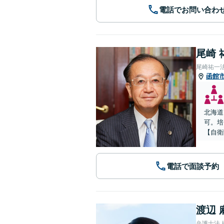
電話でお問い合わ
尾崎 
尾崎祐一
函館
北海道
可。培
【自衛
電話で面談予約
渡辺 
弁護士法