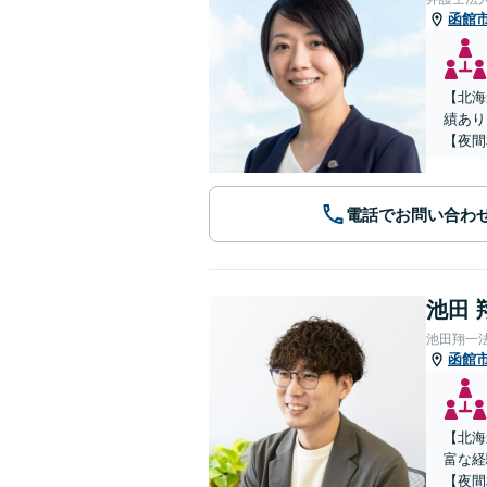
函館
【北海
績あり
【夜間
電話でお問い合わ
池田 
池田翔一
函館
【北海
富な経
【夜間