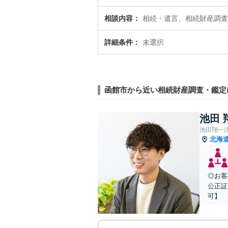
相談内容
相続・遺言、相続財産調査
詳細条件
未選択
函館市から近い相続財産調査・鑑定
池田 
池田翔一
北海
◎お客
公正証
可】