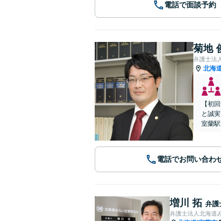
電話で面談予約
菊地 
弁護士法
北海
【初回
と誠実
室蘭駅
電話でお問い合わ
増川 拓
弁護
弁護士法人北海道