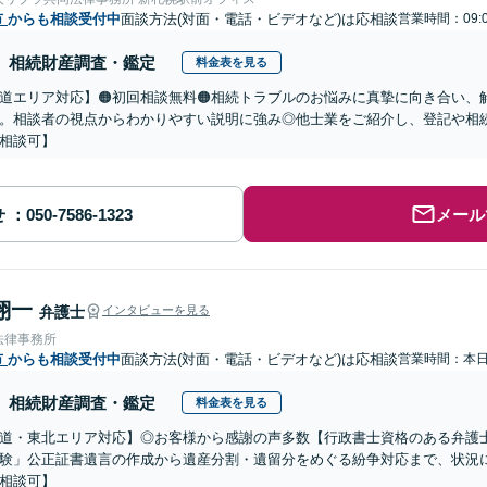
市
からも相談受付中
面談方法(対面・電話・ビデオなど)は応相談
営業時間：09:
相続財産調査・鑑定
料金表を見る
道エリア対応】🟠初回相談無料🟠相続トラブルのお悩みに真摯に向き合い、解
。相談者の視点からわかりやすい説明に強み◎他士業をご紹介し、登記や相
相談可】
せ
メール
翔一
弁護士
インタビューを見る
法律事務所
市
からも相談受付中
面談方法(対面・電話・ビデオなど)は応相談
営業時間：本
相続財産調査・鑑定
料金表を見る
道・東北エリア対応】◎お客様から感謝の声多数【行政書士資格のある弁護
験」公正証書遺言の作成から遺産分割・遺留分をめぐる紛争対応まで、状況
相談可】