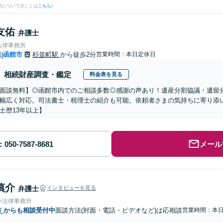
果について詳しくは
こちら
)
友佑
弁護士
法律事務所
道
函館市
杉並町駅
から徒歩2分
営業時間：本日定休日
|
相続財産調査・鑑定
料金表を見る
面談無料】◎函館市内でのご相談多数◎感謝の声あり！遺産分割協議・遺留
幅広く対応。司法書士・税理士の紹介も可能。依頼者さまの気持ちに寄り添
士歴13年以上】
メール
慎介
弁護士
インタビューを見る
い法律事務所
市
からも相談受付中
面談方法(対面・電話・ビデオなど)は応相談
営業時間：本