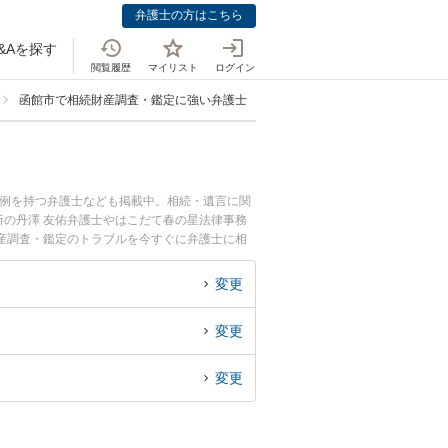
弁護士の方はこちら
&Aを探す
閲覧履歴
マイリスト
ログイン
函館市で相続財産調査・鑑定に強い弁護士
事例を持つ弁護士なども掲載中。相続・遺言に関
の丹澤 友佑弁護士やはこだて春の星法律事務
産調査・鑑定のトラブルを今すぐに弁護士に相
を法律相談できる函館市内の弁護士に相談予約し
変更
変更
変更