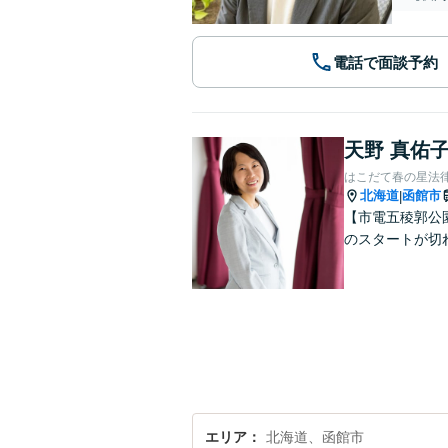
電話で面談予約
天野 真佑
はこだて春の星法
北海道
函館市
|
【市電五稜郭公
のスタートが切
エリア
北海道、函館市