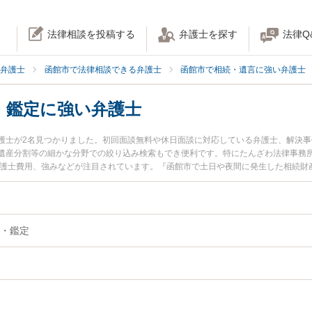
法律相談を投稿する
弁護士を探す
法律Q
弁護士
函館市で法律相談できる弁護士
函館市で相続・遺言に強い弁護士
・鑑定に強い弁護士
護士が2名見つかりました。初回面談無料や休日面談に対応している弁護士、解決
遺産分割等の細かな分野での絞り込み検索もでき便利です。特にたんざわ法律事務所
弁護士費用、強みなどが注目されています。『函館市で土日や夜間に発生した相続財
決の実績豊富な近くの弁護士を検索したい』『初回相談無料で相続財産調査・鑑定
す。
・鑑定