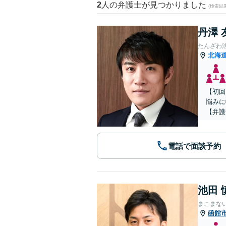
2
人の弁護士が見つかりました
(検索結
丹澤 
たんざわ
北海
【初回
悩みに
【弁護
電話で面談予約
池田 
まこまな
函館