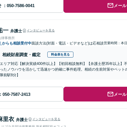
せ
メール
祐一
弁護士
インタビューを見る
法律事務所
市
からも相談受付中
面談方法(対面・電話・ビデオなど)は応相談
営業時間：本
相続財産調査・鑑定
料金表を見る
エリア対応【解決実績400件以上】【初回相談無料】【弁護士歴35年以上】
ったノウハウを活かして迅速かつ的確に事件処理。相続の生前対策やペット
隊前駅8分】
メール
麻里衣
弁護士
インタビューを見る
人リブラ共同法律事務所 新札幌駅前オフィス