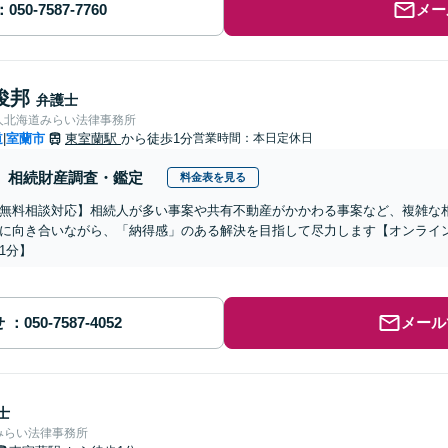
メー
俊邦
弁護士
人北海道みらい法律事務所
道
室蘭市
東室蘭駅
から徒歩1分
営業時間：本日定休日
|
相続財産調査・鑑定
料金表を見る
無料相談対応】相続人が多い事案や共有不動産がかかわる事案など、複雑な
に向き合いながら、「納得感」のある解決を目指して尽力します【オンライ
1分】
せ
メール
士
みらい法律事務所