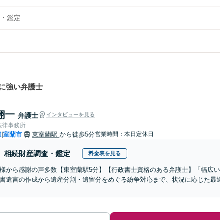
・鑑定
に強い弁護士
翔一
弁護士
インタビューを見る
法律事務所
道
室蘭市
東室蘭駅
から徒歩5分
営業時間：本日定休日
|
相続財産調査・鑑定
料金表を見る
様から感謝の声多数【東室蘭駅5分】【行政書士資格のある弁護士】「幅広
書遺言の作成から遺産分割・遺留分をめぐる紛争対応まで、状況に応じた最