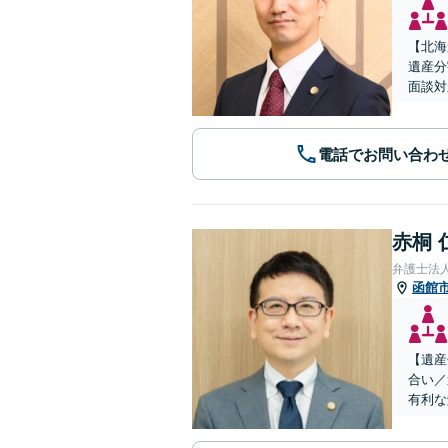
【北海
遺産分
面談対
電話でお問い合わ
赤桐 
弁護士法
函館
【遺産
合い／
有利な