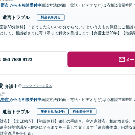
み野市
からも相談受付中
面談方法(対面・電話・ビデオなど)は応相談
営業時間
遺言トラブル
料金表を見る
面談30分無料】「どうしたらいいか分からない」という方もお気軽にご相談
として、相談者さまに寄り添って解決を目指します【弁護士歴20年】【池袋
メー
俊
弁護士
インタビューを見る
務所
み野市
からも相談受付中
面談方法(対面・電話・ビデオなど)は応相談
営業時間：0
遺言トラブル
事例を見る(2件)
料金表を見る
対応】【土日対応】【初回無料】銀行の手続き、空き家対応、相続放棄等、
遺産分割協議から解決に至るまでを一貫して支えます「遺言書作成／円滑な
財産管理を任せる」