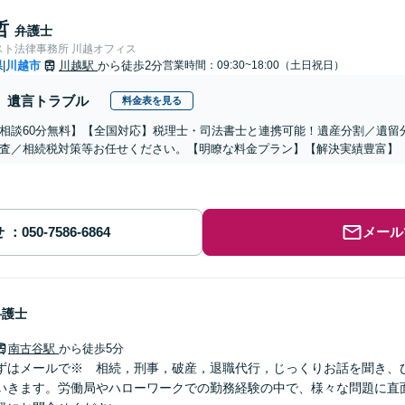
哲
弁護士
スト法律事務所 川越オフィス
県
川越市
川越駅
から徒歩2分
営業時間：09:30~18:00（土日祝日）
|
遺言トラブル
料金表を見る
相談60分無料】【全国対応】税理士・司法書士と連携可能！遺産分割／遺留
査／相続税対策等お任せください。【明瞭な料金プラン】【解決実績豊富】
せ
メール
弁護士
南古谷駅
から徒歩5分
ずはメールで※ 相続，刑事，破産，退職代行，じっくりお話を聞き、
いきます。労働局やハローワークでの勤務経験の中で、様々な問題に直