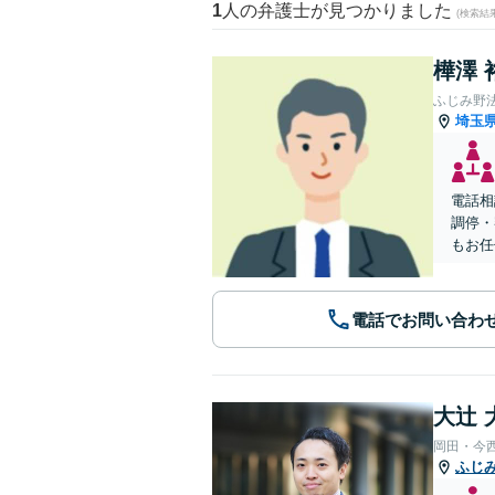
1
人の弁護士が見つかりました
(検索結
樺澤 
ふじみ野
埼玉
電話相
調停・
もお任
電話でお問い合わ
大辻 
岡田・今
ふじ