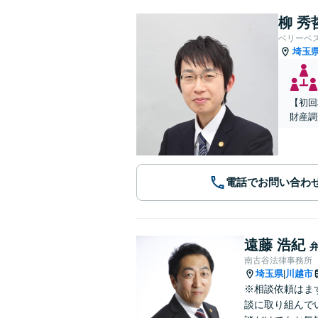
柳 秀
ベリーベ
埼玉
【初回
財産調
電話でお問い合わ
遠藤 浩紀
南古谷法律事務所
埼玉県
川越市
|
※相談依頼はま
談に取り組んで