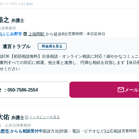
果について詳しくは
こちら
)
裕之
弁護士
法律事務所
県
ふじみ野市
上福岡駅
から徒歩8分
営業時間：本日定休日
|
遺言トラブル
料金表を見る
談OK【初回相談無料】出張相談・オンライン相談に対応！細やかなコミュ
審判すべての対応に精通。他士業と連携し、円満な相続を目指します【休日
せください
せ
メール
大佑
弁護士
インタビューを見る
西・山本法律事務所
み野市
からも相談受付中
面談方法(対面・電話・ビデオなど)は応相談
営業時間：0