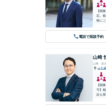
【関東
応。税
軽にご
電話で面談予約
山﨑 
山﨑・新
ふじ
【関東
可】相
訟も実