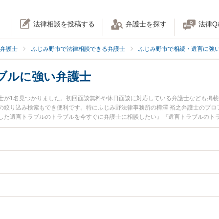
法律相談を投稿する
弁護士を探す
法律Q
弁護士
ふじみ野市で法律相談できる弁護士
ふじみ野市で相続・遺言に強
ブルに強い弁護士
士が1名見つかりました。初回面談無料や休日面談に対応している弁護士なども掲
の絞り込み検索もでき便利です。特にふじみ野法律事務所の樺澤 裕之弁護士のプロ
した遺言トラブルのトラブルを今すぐに弁護士に相談したい』『遺言トラブルのト
できるふじみ野市内の弁護士に相談予約したい』などでお困りの相談者さんにおす