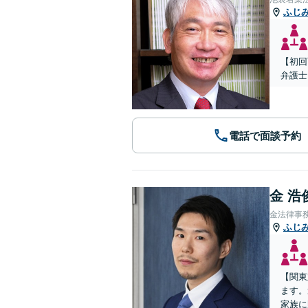
ふじ
【初回
弁護士
電話で面談予約
金 浩
金法律事
ふじ
【関東
ます。
家族に