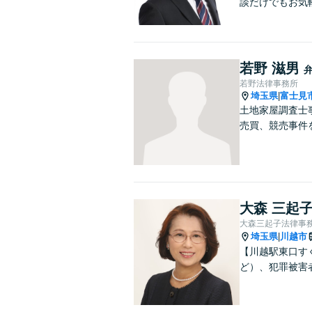
談だけでもお気
若野 滋男
若野法律事務所
埼玉県
富士見
|
土地家屋調査士
売買、競売事件
大森 三起
大森三起子法律事
埼玉県
川越市
|
【川越駅東口す
ど）、犯罪被害