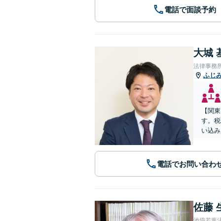
電話で面談予約
大城 
法律事務
ふじ
【関東
す。税
い込み
電話でお問い合わ
佐藤 
池袋若葉