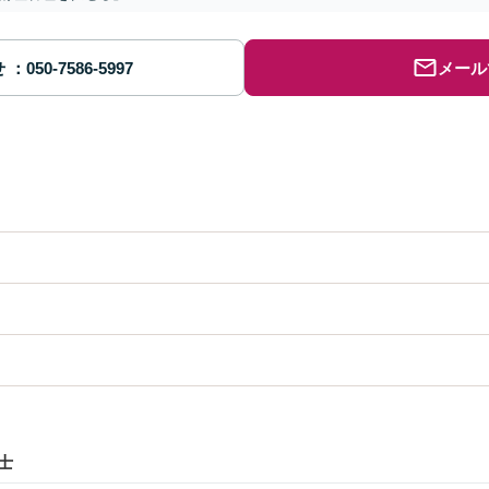
せ
メール
士