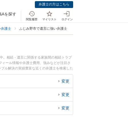
弁護士の方はこちら
&Aを探す
閲覧履歴
マイリスト
ログイン
い弁護士
ふじみ野市で遺言に強い弁護士
載中。相続・遺言に関係する家族間の相続トラブ
フィール情報や弁護士費用、強みなどが注目さ
ラブル解決の実績豊富な近くの弁護士を検索した
すめです。
変更
変更
変更