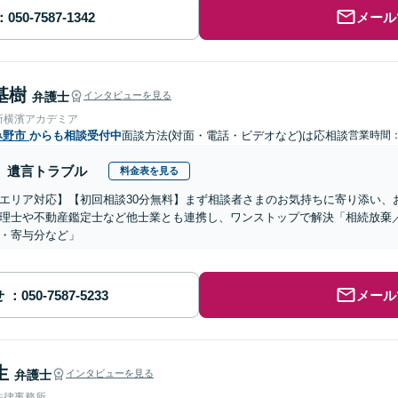
メール
基樹
弁護士
インタビューを見る
所横濱アカデミア
み野市
からも相談受付中
面談方法(対面・電話・ビデオなど)は応相談
営業時間
遺言トラブル
料金表を見る
エリア対応】【初回相談30分無料】まず相談者さまのお気持ちに寄り添い、
理士や不動産鑑定士など他士業とも連携し、ワンストップで解決「相続放棄
・寄与分など」
せ
メール
生
弁護士
インタビューを見る
法律事務所