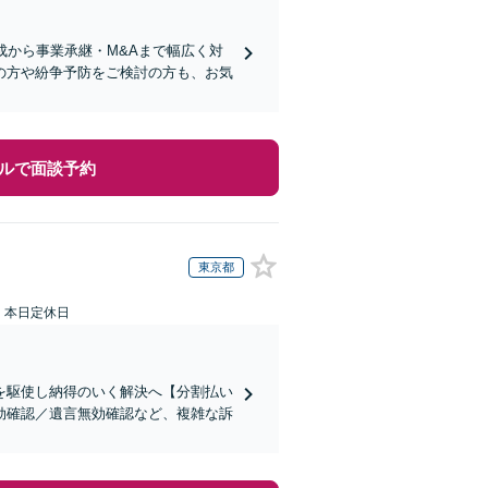
成から事業承継・M&Aまで幅広く対
の方や紛争予防をご検討の方も、お気
ルで面談予約
東京都
：本日定休日
を駆使し納得のいく解決へ【分割払い
効確認／遺言無効確認など、複雑な訴