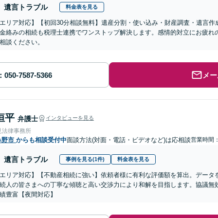
遺言トラブル
料金表を見る
エリア対応】【初回30分相談無料】遺産分割・使い込み・財産調査・遺言作
金絡みの相続も税理士連携でワンストップ解決します。感情的対立にお疲れ
相談ください。
メー
恒平
弁護士
インタビューを見る
見法律事務所
み野市
からも相談受付中
面談方法(対面・電話・ビデオなど)は応相談
営業時間
遺言トラブル
事例を見る(1件)
料金表を見る
エリア対応】【不動産相続に強い】依頼者様に有利な評価額を算出。データ
続人の皆さまへの丁寧な傾聴と高い交渉力により和解を目指します。協議無
績豊富【夜間対応】