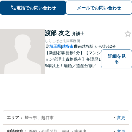
【地域密着型の事務所】【休日・夜間
電話でお問い合わせ
メールでお問い合わせ
面談可能】
渡部 友之
弁護士
しらこばと法律事務所
埼玉県
越谷市
南越谷駅
から徒歩2分
|
【新越谷駅徒歩1分】【マンシ
詳細を見
ョン管理士資格保有】弁護歴1
る
5年以上！離婚／遺産分割／刑
事事件で多数の実績あり！一
人でも多くの方に感謝してい
ただけるよう、誠心誠意取り
組みます。お困りごとはお気
軽にご相談ください！【法テ
ラス歓迎】
エリア
埼玉県、越谷市
変更
相談内容
医療・介護問題、歯科・歯医者
変更