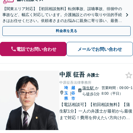
【関東エリア対応】【初回相談無料】転倒事故、誤嚥事故、徘徊中の
事故など、幅広く対応しています。介護施設とのやり取りや法的手続
きはお任せください。依頼者さまのお悩みに親身に寄り添い、最善の
結果が得られるように尽力いたします。
料金表を見る
電話でお問い合わせ
メールでお問い合わせ
中原 征吾
弁護士
中原征吾法律事務所
埼
越
蒲生駅
か
営業時間：09:00~1
玉
谷
|
8:00（平日）
ら徒歩1分
県
市
【電話相談可】【初回相談無料】【蒲
生駅1分】一人の弁護士が最初から最後
まで対応！費用を抑えたい方向けのバ
ックアッププランもあり。離婚・男女
問題／借金・債務整理／刑事事件など