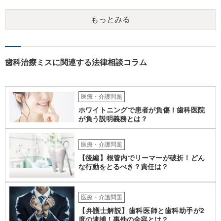
代理人として病院側との交渉窓口となることも方法の一つです。 ご自
身で内容証明を出される場合、書面にご質問者の不利になる事情を記
もっとみる
載した場合はそれ以降の交渉ハードルが上がってしまうため慎重に検
討されるとよいでしょう。
歯科治療ミスに関連する法律相談コラム
医療・介護問題
ホワイトニングで患者が負傷！歯科医院
が負う説明義務とは？
医療・介護問題
【後編】根管内でリーマーが破折！どん
な行動をとるべき？責任は？
医療・介護問題
【弁護士解説】歯科医師と歯科助手が2
度の逮捕！事件の全容とは？