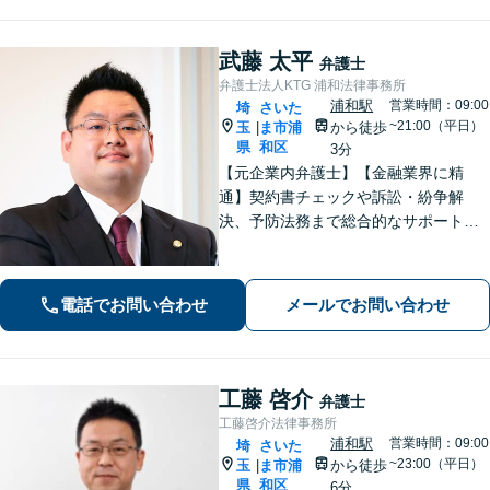
武藤 太平
弁護士
弁護士法人KTG 浦和法律事務所
浦和駅
営業時間：09:00
埼
さいた
~21:00（平日）
玉
ま市浦
から徒歩
|
県
和区
3分
【元企業内弁護士】【金融業界に精
通】契約書チェックや訴訟・紛争解
決、予防法務まで総合的なサポートが
可能です。債権回収の実績も多数！
【ワンストップサービスの提供】
電話でお問い合わせ
メールでお問い合わせ
工藤 啓介
弁護士
工藤啓介法律事務所
浦和駅
営業時間：09:00
埼
さいた
~23:00（平日）
玉
ま市浦
から徒歩
|
県
和区
6分