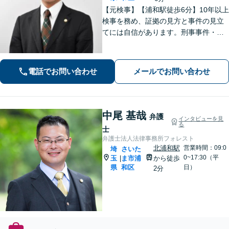
【元検事】【浦和駅徒歩6分】10年以上
検事を務め、証拠の見方と事件の見立
てには自信があります。刑事事件・離
婚等の家事事件・企業法務のご相談を
お受けしております。まずはお問い合
わせ下さい。
電話でお問い合わせ
メールでお問い合わせ
中尾 基哉
弁護
インタビューを見
る
士
弁護士法人法律事務所フォレスト
北浦和駅
営業時間：09:0
埼
さいた
0~17:30（平
玉
ま市浦
から徒歩
|
県
和区
日）
2分