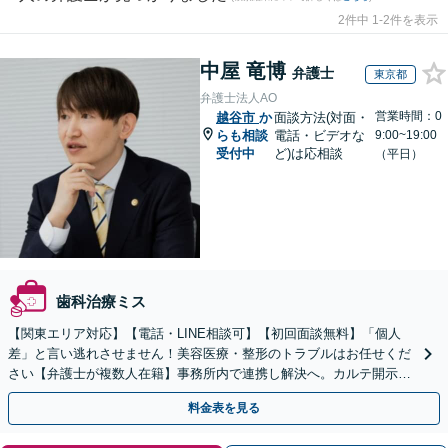
2件中 1-2件を表示
中屋 竜博
弁護士
東京都
弁護士法人AO
営業時間：0
越谷市
か
面談方法(対面・
らも相談
電話・ビデオな
9:00~19:00
受付中
ど)は応相談
（平日）
歯科治療ミス
【関東エリア対応】【電話・LINE相談可】【初回面談無料】「個人
差」と言い逃れさせません！美容医療・整形のトラブルはお任せくだ
さい【弁護士が複数人在籍】事務所内で連携し解決へ。カルテ開示や
返金・賠償請求をサポートいたします【休日夜間面談可】
料金表を見る