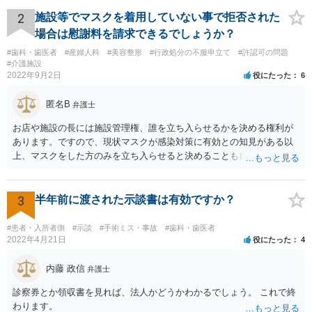
療費や精神的苦痛を受けた分の慰謝料や仕事に影響があれば休業損害
などが考えられます。 頑張ってください。
2
施設等でマスクを着用していない事で拒否された
場合は慰謝料を請求できるでしょうか？
#歯科・歯医者
#産婦人科
#美容整形
#行政処分の不服申立て
#許認可の問題
#介護施設
2022年9月2日
役にたった
6
匿名B
弁護士
お店や施設の長には施設管理権、誰を立ち入らせるかを決める権利が
あります。ですので、現状マスクが感染対策に有効との知見がある以
上、マスクをした方のみを立ち入らせると決めることも自由であり、
不当な差別には当たらないと考えられます。 これが公衆浴場や旅館業
など公益的な側面のある業種ですと、公衆浴場法など各種業法で定め
られた理由以外での利用拒否は禁止されていますし、公の施設でもマ
3
半年前に渡された示談書は有効ですか？
スクなしだけでの利用拒否は問題となりえますが、民間のお店に対し
ては慰謝料の請求は認められないと考えられます。
#患者・入所者側
#示談
#手術ミス・事故
#歯科・歯医者
2022年4月21日
役にたった
4
内藤 政信
弁護士
診察券とか領収書を見れば、法人かどうかわかるでしょう。 これで終
わります。