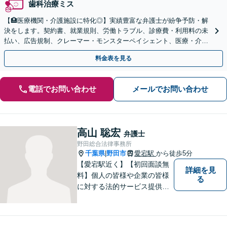
歯科治療ミス
【🏥医療機関・介護施設に特化◎】実績豊富な弁護士が紛争予防・解
決をします。契約書、就業規則、労働トラブル、診療費・利用料の未
払い、広告規制、クレーマー・モンスターペイシェント、医療・介護
事故などに対応【顧問契約あり】
料金表を見る
電話でお問い合わせ
メールでお問い合わせ
高山 聡宏
弁護士
野田総合法律事務所
千葉県
野田市
愛宕駅
から徒歩5分
|
【愛宕駅近く】【初回面談無
詳細を見
料】個人の皆様や企業の皆様
る
に対する法的サービス提供に
誠実に取り組んでいきたいと
考えております。刑事事件／
民事事件／家事事件／企業法