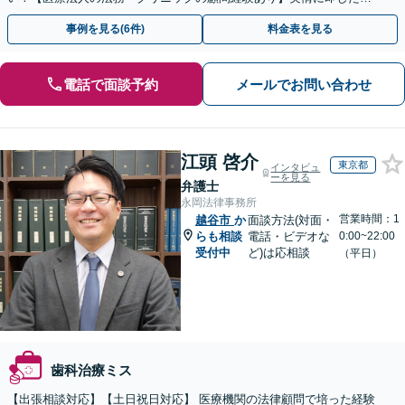
ドバイスで、納得のできるトラブルの解決を目指します。
事例を見る(6件)
料金表を見る
電話で面談予約
メールでお問い合わせ
江頭 啓介
東京都
インタビュ
ーを見る
弁護士
永岡法律事務所
営業時間：1
越谷市
か
面談方法(対面・
らも相談
電話・ビデオな
0:00~22:00
受付中
ど)は応相談
（平日）
歯科治療ミス
【出張相談対応】【土日祝日対応】 医療機関の法律顧問で培った経験