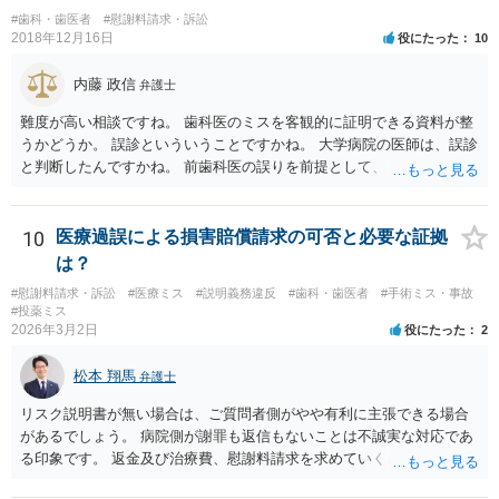
#歯科・歯医者
#慰謝料請求・訴訟
2018年12月16日
役にたった
10
内藤 政信
弁護士
難度が高い相談ですね。 歯科医のミスを客観的に証明できる資料が整
うかどうか。 誤診といういうことですかね。 大学病院の医師は、誤診
と判断したんですかね。 前歯科医の誤りを前提として、 その医師はど
のように判断し、治療計画を立てたんでしょうかね。 現在の症状は、
前医師の診断の誤りに起因するものかどうか、 大学病院の医師は、ど
う見ているんでしょうかね。 歯科医の資格を持ってる弁護士もいます
10
医療過誤による損害賠償請求の可否と必要な証拠
ね。 そのような弁護士を探すのもいいと思いますね。
は？
#慰謝料請求・訴訟
#医療ミス
#説明義務違反
#歯科・歯医者
#手術ミス・事故
#投薬ミス
2026年3月2日
役にたった
2
松本 翔馬
弁護士
リスク説明書が無い場合は、ご質問者側がやや有利に主張できる場合
があるでしょう。 病院側が謝罪も返信もないことは不誠実な対応であ
る印象です。 返金及び治療費、慰謝料請求を求めていくことになるか
と思います。 ご自身で内容証明を出すこともあり得ますが、弁護士が