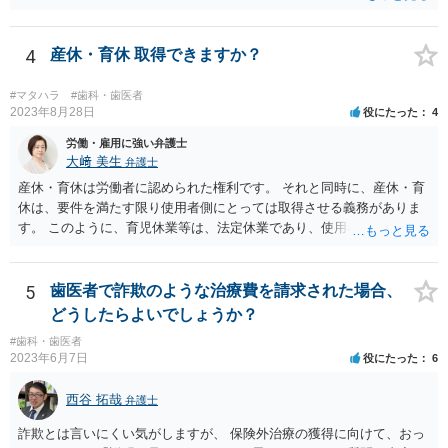
4
産休・育休 取得できますか？
#マタハラ
#歯科・歯医者
2023年8月28日
役にたった
4
労働・雇用に強い弁護士
大﨑 美生
弁護士
産休・育休は労働者に認められた権利です。 それと同時に、産休・育
休は、要件を満たす限り使用者側にとっては取得させる義務がありま
す。 このように、育児休業等は、法定休業であり、使用者側で任意に
設けられる休暇制度とは異なります。 小さな個人歯科医院だからとい
って、産休・育休を認めないということはできません。 ただし、残念
ながら実際には、妊娠・出産をしたら退職する慣行の事業者はありま
5
歯医者で詐欺のような治療費を請求された場合、
す。 しかし、このような慣行となっていること自体が、均等法９条１
どうしたらよいでしょうか？
項に違反します。 均等法違反は行政指導の対象となり、事業者が是正
#歯科・歯医者
勧告に従わない場合には企業名が公表される可能性もあります。 実際
2023年6月7日
役にたった
6
に小さな医院で公表までいったケースがありますが、かなり稀なケー
スと言えます。 また、産休・育休を理由とした解雇は無効であり、損
西谷 拓哉
弁護士
害賠償請求の対象にもなります。 実際にどのようなアクションを取る
かは、職場での人間関係など気になる点があると思いますが、弁護士
詐欺とは言いにくい気がしますが、 保険外治療の獲得に向けて、おっ
か労基署へ一度ご相談いただくと安心だと思います。 均等法 （婚姻、