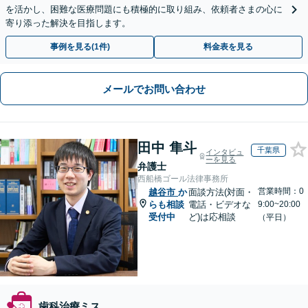
を活かし、困難な医療問題にも積極的に取り組み、依頼者さまの心に
寄り添った解決を目指します。
事例を見る(1件)
料金表を見る
メールでお問い合わせ
田中 隼斗
千葉県
インタビュ
ーを見る
弁護士
西船橋ゴール法律事務所
営業時間：0
越谷市
か
面談方法(対面・
らも相談
電話・ビデオな
9:00~20:00
受付中
ど)は応相談
（平日）
歯科治療ミス