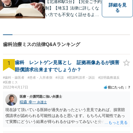
【北浦和駅1分】【完全ご予約
詳細を見
制】【埼玉】法律に詳しくな
る
い方でも不安なく話せるよ
う、わかりやすくご説明する
ことを心がけています。 難し
く感じがちな法律問題も、少
しずつ一緒に整理していきま
歯科治療ミスの法律Q&Aランキング
しょう。
1
歯科 レントゲン見落とし 証拠画像あるが損害
賠償請求出来ますでしょうか？
#歯科・歯医者
#患者・入所者側
#示談
#慰謝料請求・訴訟
#説明義務違反
#医療ミス
2022年4月17日
役にたった
7
医療・介護問題に強い弁護士
稲森 幸一
弁護士
現在診て頂いている医師が過失があったという意見であれば、損害賠
償請求が認められる可能性はあると思います。もちろん可能性であっ
て実際にどういう結果が得られるかはやってみないと分かりません
が。 損害としては、その過失によって生じた症状の治療にかかった治