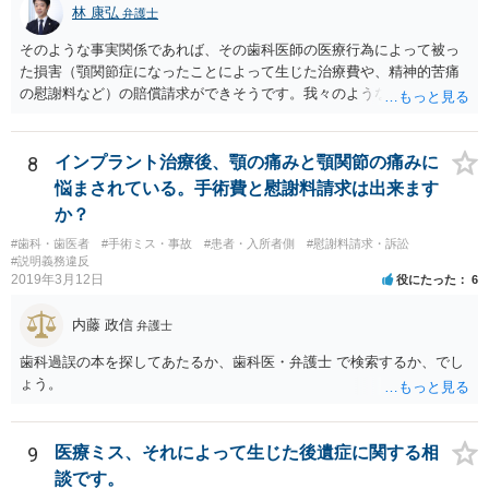
林 康弘
弁護士
そのような事実関係であれば、その歯科医師の医療行為によって被っ
た損害（顎関節症になったことによって生じた治療費や、精神的苦痛
の慰謝料など）の賠償請求ができそうです。我々のような弁護士に依
頼した上で、その歯科でのカルテ等の医療記録の取得や、後医（Ｂ歯
科）の先生の協力等を得ることも必要だと思います。
8
インプラント治療後、顎の痛みと顎関節の痛みに
悩まされている。手術費と慰謝料請求は出来ます
か？
#歯科・歯医者
#手術ミス・事故
#患者・入所者側
#慰謝料請求・訴訟
#説明義務違反
2019年3月12日
役にたった
6
内藤 政信
弁護士
歯科過誤の本を探してあたるか、歯科医・弁護士 で検索するか、でし
ょう。
9
医療ミス、それによって生じた後遺症に関する相
談です。