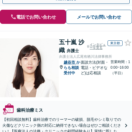
電話でお問い合わせ
メールでお問い合わせ
五十嵐 沙
東京都
インタビュ
ーを見る
織
弁護士
弁護士法人広尾有栖川法律事務所
営業時間：1
越谷市
か
面談方法(対面・
らも相談
電話・ビデオな
0:00~16:00
受付中
ど)は応相談
（平日）
歯科治療ミス
【初回相談無料】歯科治療でのリーマーの破損、脱毛やシミ取りでの
火傷などクリニック側の対応に納得できない場合はぜひご相談くださ
い！【医療法人の法務・クリニックの顧問経験あり】実情に即したア