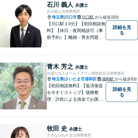
務など、幅広く対応します。
石川 義人
弁護士
【当日／夜間／休日対応可】
石川義人法律事務所
お気軽にご相談ください。
埼玉県
川口市
川口駅
から徒歩10分
|
【川口駅１0分】【初回相談無
詳細を見
料】【休日・夜間相談可（事
る
前予約）】離婚・男女問題、
刑事事件、交通事故、借金問
題・債務整理など。依頼者様
のお悩み、ご不安に向き合
い、納得いただける解決を目
青木 芳之
弁護士
指します。
弁護士法人オールイズワン浦和総合法律事務所
埼玉県
さいたま市浦和区
浦和駅
から徒歩5分
|
【初回相談無料】【返済催促
詳細を見
を今すぐストップ】債務整
る
理・詐欺による借金でお困り
の方はお早めにご相談くださ
い。多くのお客様から高評価
をいただいています。【浦和
駅5分】【プライバシー配慮】
牧田 史
弁護士
【平日22時・土日祝20時ま
ルポながれやま法律事務所