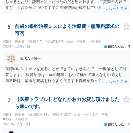
しゃるとおり「説明不足」だったのだと思われます。 ご質問の内容で
妊娠、出産等を理由とする不利益取扱いの禁止等） 第九条 事業主
すと、土台部分についてすでに治療契約が成立しているように思われ
は、女性労働者が婚姻し、妊娠し、又は出産したことを退職理由とし
ますが、 治療契約を取消すことができれば、５万円の支払義務を消滅
て予定する定めをしてはならない。 ２ 事業主は、女性労働者が婚姻
させることができます。 消費者契約法は、いくつか取消の類型を定め
したことを理由として、解雇してはならない。 ３ 事業主は、その雇
ています。 いくつか該当しそうな取消権をご参考までのせます。 ①土
6
前歯の根幹治療ミスによる治療費・慰謝料請求の
用する女性労働者が妊娠したこと、出産したこと、労働基準法（昭和
台と被せ物の治療は通常同じ歯科で行いますので、被せ物の治療費が
可否
二十二年法律第四十九号）第六十五条第一項の規定による休業を請求
４０万円もかかるというのは 治療費という重要な事項について、不利
し、又は同項若しくは同条第二項の規定による休業をしたことその他
#歯科・歯医者
#医療ミス
#慰謝料請求・訴訟
#患者・入所者側
益なる事実の不告知があった認められると考えられます。 そのため、
2024年12月24日
役にたった
3
の妊娠又は出産に関する事由であつて厚生労働省令で定めるものを理
４０万円もかかるとは夢にも思わなかったという事情があれば、不利
由として、当該女性労働者に対して解雇その他不利益な取扱いをして
益事実の不告知を理由とした取消権を主張することが出来る可能性が
匿名A
はならない。 ４ 妊娠中の女性労働者及び出産後一年を経過しない女
弁護士
あります（消費者契約法４条２項）。 ②また、保険外治療の必要性に
性労働者に対してなされた解雇は、無効とする。ただし、事業主が当
ついて虚偽の説明があったのであれば、不実告知取消ということも考
実際のレントゲンを見ることができていませんので、 一般論として回
該解雇が前項に規定する事由を理由とする解雇でないことを証明した
えられます（消費者契約法４条１項１号）。 ③そのほか、歯科治療
答します。 根幹治療は、歯の処置において極めて重大なものであり、
ときは、この限りでない。
中、抗らうことが困難な状態で保険外治療の勧誘をされたということ
歯科医は、緊密な充填を行うよう注意する義務を負っていると考えら
であれば、最近（令和５年６月１日）施行されたばかりですが、 退去
れます。 （同趣旨の判示をした裁判例として、東京地裁平20(ワ)30392
困難場所（たとえば、待合から診察台へ）に同行された上で困惑して
号事件） 当該義務に違反した場合、診療契約の不履行又は不法行為に
契約したという類型の取消権（改正消費者契約法４条３項３号）も使
基づく損害賠償請求の可能性が生じます。 慰謝料に関しては、通院慰
7
【医療トラブル】どなたかお力お貸し頂けました
える可能性があります。 一旦、書面で消費者契約法に基づく取消権を
謝料といった形での請求になろうかと思います。
ら幸いです。
行使するので払えないという 通知をして様子をみるのも手かと思いま
す。 その他、消費生活センターに相談して、間に入ってもらうことも
#歯科・歯医者
#説明義務違反
#慰謝料請求・訴訟
#手術ミス・事故
#患者・入所者側
手かもしれません。
2021年12月28日
役にたった
5