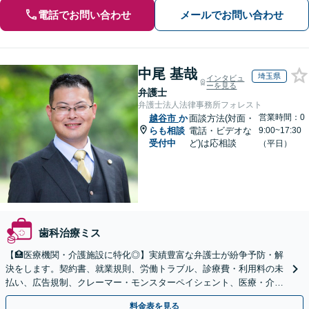
電話でお問い合わせ
メールでお問い合わせ
中尾 基哉
埼玉県
インタビュ
ーを見る
弁護士
弁護士法人法律事務所フォレスト
営業時間：0
越谷市
か
面談方法(対面・
らも相談
電話・ビデオな
9:00~17:30
受付中
ど)は応相談
（平日）
歯科治療ミス
【🏥医療機関・介護施設に特化◎】実績豊富な弁護士が紛争予防・解
決をします。契約書、就業規則、労働トラブル、診療費・利用料の未
払い、広告規制、クレーマー・モンスターペイシェント、医療・介護
事故などに対応【顧問契約あり】
料金表を見る