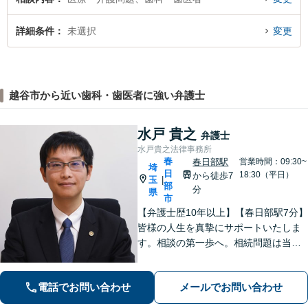
詳細条件
未選択
変更
越谷市から近い歯科・歯医者に強い弁護士
水戸 貴之
弁護士
水戸貴之法律事務所
春
春日部駅
営業時間：09:30~
埼
日
18:30（平日）
から徒歩7
玉
|
部
分
県
市
【弁護士歴10年以上】【春日部駅7分】
皆様の人生を真摯にサポートいたしま
す。相談の第一歩へ。相続問題は当事
者同士ではなく弁護士を挟みましょ
う。交通事故は弁護士登録以来、多数
電話でお問い合わせ
メールでお問い合わせ
の取り扱い経験があります。【当日・
土日祝日・夜間・応相談対応可能】