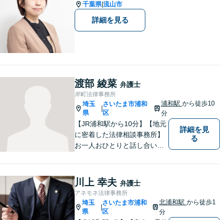
で】【弁護士歴10年以上】
千葉県
流山市
|
詳細を見る
渡部 綾菜
弁護士
岸町法律事務所
浦和駅
から徒歩10
埼玉
さいたま市浦和
|
県
区
分
【JR浦和駅から10分】【地元
詳細を見
に密着した法律相談事務所】
る
お一人おひとりと話し合い、
その方の希望に沿った提案を
行っております。お役に立て
ることがあれば、ぜひお手伝
川上 幸夫
弁護士
いさせてください。【平日21
アネモネ法律事務所
時まで対応可】
北浦和駅
から徒歩1
埼玉
さいたま市浦和
|
県
区
分