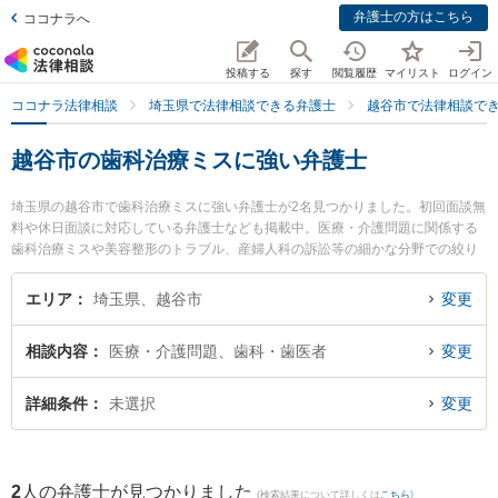
弁護士の方はこちら
ココナラへ
投稿する
探す
閲覧履歴
マイリスト
ログイン
ココナラ法律相談
埼玉県で法律相談できる弁護士
越谷市で法律相談で
越谷市の歯科治療ミスに強い弁護士
埼玉県の越谷市で歯科治療ミスに強い弁護士が2名見つかりました。初回面談無
料や休日面談に対応している弁護士なども掲載中。医療・介護問題に関係する
歯科治療ミスや美容整形のトラブル、産婦人科の訴訟等の細かな分野での絞り
込み検索もでき便利です。特に中原征吾法律事務所の中原 征吾弁護士やしらこ
ばと法律事務所の渡部 友之弁護士のプロフィール情報や弁護士費用、強みなど
エリア
埼玉県、越谷市
変更
が注目されています。『越谷市で土日や夜間に発生した歯科治療ミスのトラブ
ルを今すぐに弁護士に相談したい』『歯科治療ミスのトラブル解決の実績豊富
相談内容
医療・介護問題、歯科・歯医者
変更
な近くの弁護士を検索したい』『初回相談無料で歯科治療ミスを法律相談でき
る越谷市内の弁護士に相談予約したい』などでお困りの相談者さんにおすすめ
です。
詳細条件
未選択
変更
2
人の弁護士が見つかりました
(検索結果について詳しくは
こちら
)