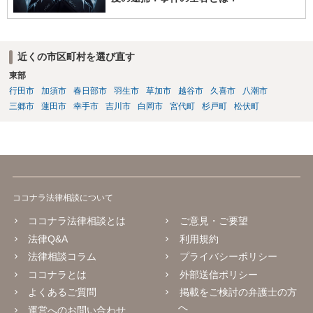
近くの市区町村を選び直す
東部
行田市
加須市
春日部市
羽生市
草加市
越谷市
久喜市
八潮市
三郷市
蓮田市
幸手市
吉川市
白岡市
宮代町
杉戸町
松伏町
ココナラ法律相談について
ココナラ法律相談とは
ご意見・ご要望
法律Q&A
利用規約
法律相談コラム
プライバシーポリシー
ココナラとは
外部送信ポリシー
よくあるご質問
掲載をご検討の弁護士の方
へ
運営へのお問い合わせ