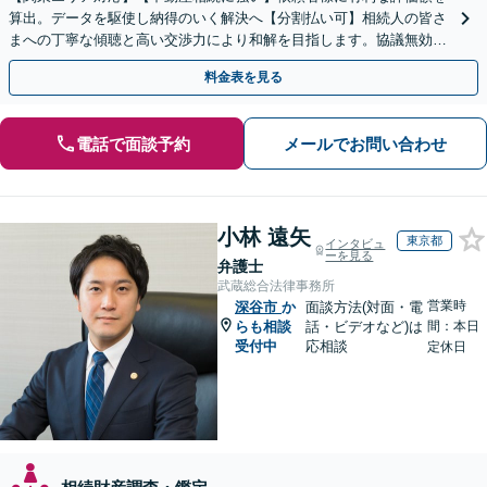
算出。データを駆使し納得のいく解決へ【分割払い可】相続人の皆さ
まへの丁寧な傾聴と高い交渉力により和解を目指します。協議無効確
認／遺言無効確認など、複雑な訴訟も実績豊富【夜間対応】
料金表を見る
電話で面談予約
メールでお問い合わせ
小林 遠矢
東京都
インタビュ
ーを見る
弁護士
武蔵総合法律事務所
営業時
深谷市
か
面談方法(対面・電
らも相談
話・ビデオなど)は
間：本日
受付中
応相談
定休日