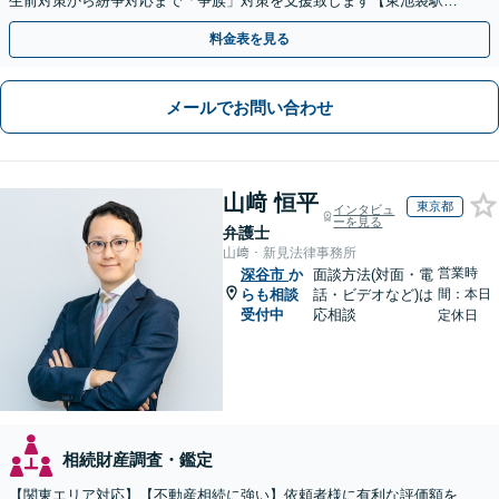
生前対策から紛争対応まで「争族」対策を支援致します【東池袋駅2
分】【初回面談無料】
料金表を見る
メールでお問い合わせ
山﨑 恒平
東京都
インタビュ
ーを見る
弁護士
山﨑・新見法律事務所
営業時
深谷市
か
面談方法(対面・電
らも相談
話・ビデオなど)は
間：本日
受付中
応相談
定休日
相続財産調査・鑑定
【関東エリア対応】【不動産相続に強い】依頼者様に有利な評価額を