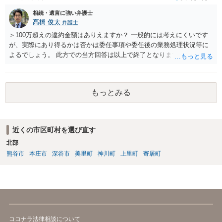
相続・遺言に強い弁護士
髙橋 俊太
弁護士
＞100万超えの違約金額はありえますか？ 一般的には考えにくいです
が、実際にあり得るかは否かは委任事項や委任後の業務処理状況等に
よるでしょう。 此方での当方回答は以上で終了となりますが、参考に
なりましたら幸いです。
もっとみる
近くの市区町村を選び直す
北部
熊谷市
本庄市
深谷市
美里町
神川町
上里町
寄居町
ココナラ法律相談について