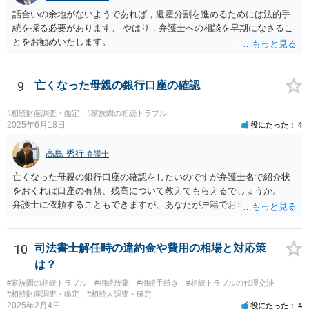
話合いの余地がないようであれば，遺産分割を進めるためには法的手
続を採る必要があります。 やはり，弁護士への相談を早期になさるこ
とをお勧めいたします。
9
亡くなった母親の銀行口座の確認
#相続財産調査・鑑定
#家族間の相続トラブル
2025年6月18日
役にたった
4
高島 秀行
弁護士
亡くなった母親の銀行口座の確認をしたいのですが弁護士名で紹介状
をおくれば口座の有無、残高について教えてもらえるでしょうか。
弁護士に依頼することもできますが、あなたが戸籍でお母さんの相続
人であり、相続人本人であることなどを証明すれば、口座の有無や残
高は教えてくれると思います。 自分ではよくわからないということ
であれば、弁護士に相談し依頼されたら良いと思います。
10
司法書士解任時の違約金や費用の相場と対応策
は？
#家族間の相続トラブル
#相続放棄
#相続手続き
#相続トラブルの代理交渉
#相続財産調査・鑑定
#相続人調査・確定
2025年2月4日
役にたった
4