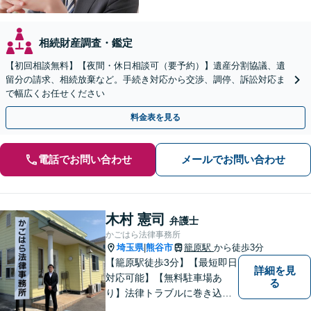
相続財産調査・鑑定
【初回相談無料】【夜間・休日相談可（要予約）】遺産分割協議、遺
留分の請求、相続放棄など。手続き対応から交渉、調停、訴訟対応ま
で幅広くお任せください
料金表を見る
電話でお問い合わせ
メールでお問い合わせ
木村 憲司
弁護士
かごはら法律事務所
埼玉県
熊谷市
籠原駅
から徒歩3分
|
【籠原駅徒歩3分】【最短即日
詳細を見
対応可能】【無料駐車場あ
る
り】法律トラブルに巻き込ま
れた場合は、どのようなもの