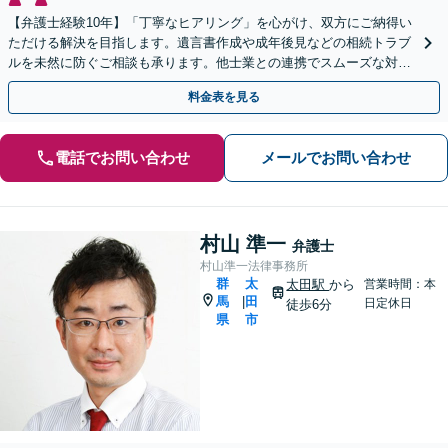
【弁護士経験10年】「丁寧なヒアリング」を心がけ、双方にご納得い
ただける解決を目指します。遺言書作成や成年後見などの相続トラブ
ルを未然に防ぐご相談も承ります。他士業との連携でスムーズな対処
が可能です
料金表を見る
電話でお問い合わせ
メールでお問い合わせ
村山 準一
弁護士
村山準一法律事務所
群
太
太田駅
から
営業時間：本
馬
田
|
日定休日
徒歩6分
県
市