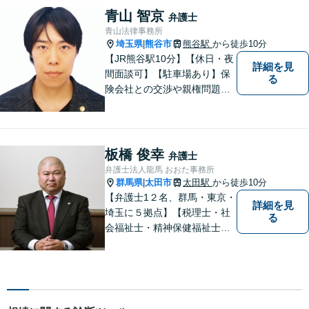
顧問契約まで幅広い分野に対
青山 智京
弁護士
応しております。
青山法律事務所
埼玉県
熊谷市
熊谷駅
から徒歩10分
|
【JR熊谷駅10分】【休日・夜
詳細を見
間面談可】【駐車場あり】保
る
険会社との交渉や親権問題、
逮捕直後の対応など、それぞ
れの事情に応じた柔軟な支援
を行います。 「弁護士は敷居
が高い」と感じる方も、まず
板橋 俊幸
弁護士
はお気持ちをお聞かせくださ
弁護士法人龍馬 おおた事務所
い。
群馬県
太田市
太田駅
から徒歩10分
|
【弁護士1２名、群馬・東京・
詳細を見
埼玉に５拠点】【税理士・社
る
会福祉士・精神保健福祉士が
所属】 【介護・福祉事業者の
サポートに注力】【土曜・夜
間相談可能】【出張相談可
能】