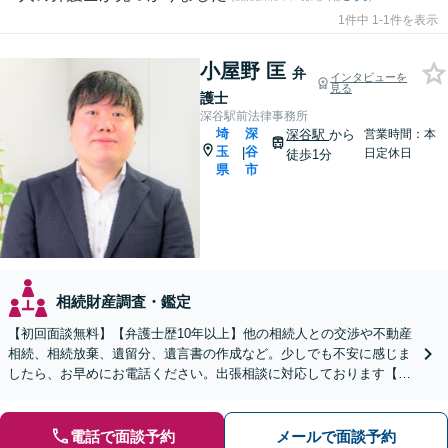
1件中 1-1件を表示
小屋野 匡
弁
インタビューを
見る
護士
深谷駅前法律事務所
埼
深
深谷駅
から
営業時間：本
玉
谷
|
日定休日
徒歩1分
県
市
相続財産調査・鑑定
【初回面談無料】【弁護士歴10年以上】他の相続人との交渉や不動産
相続、相続放棄、遺留分、遺言書の作成など。少しでも不安に感じま
したら、お早めにお電話ください。出張相談に対応しております【休
日・夜間相談可】【深谷駅1分】
電話で面談予約
メールで面談予約