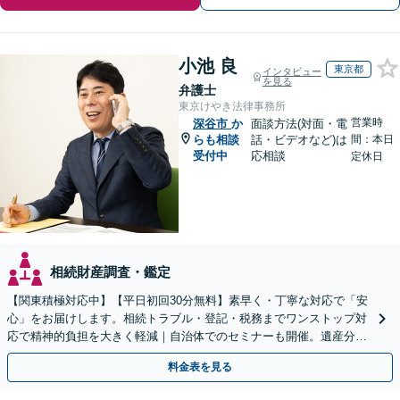
小池 良
東京都
インタビュー
を見る
弁護士
東京けやき法律事務所
営業時
深谷市
か
面談方法(対面・電
らも相談
話・ビデオなど)は
間：本日
受付中
応相談
定休日
相続財産調査・鑑定
【関東積極対応中】【平日初回30分無料】素早く・丁寧な対応で「安
心」をお届けします。相続トラブル・登記・税務までワンストップ対
応で精神的負担を大きく軽減｜自治体でのセミナーも開催。遺産分
割・放棄などまずはお気軽にご相談ください【通知税理士】
料金表を見る