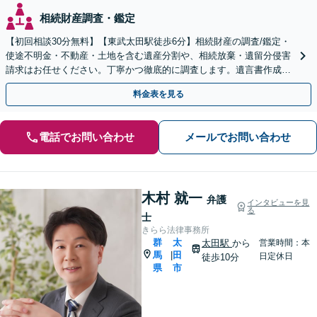
相続財産調査・鑑定
【初回相談30分無料】【東武太田駅徒歩6分】相続財産の調査/鑑定・
使途不明金・不動産・土地を含む遺産分割や、相続放棄・遺留分侵害
請求はお任せください。丁寧かつ徹底的に調査します。遺言書作成・
成年後見など就活サポートも行っています。
料金表を見る
電話でお問い合わせ
メールでお問い合わせ
木村 就一
弁護
インタビューを見
る
士
きらら法律事務所
群
太
太田駅
から
営業時間：本
馬
田
|
日定休日
徒歩10分
県
市