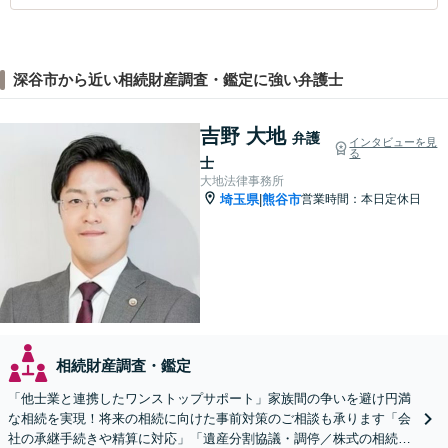
深谷市から近い相続財産調査・鑑定に強い弁護士
吉野 大地
弁護
インタビューを見
る
士
大地法律事務所
埼玉県
熊谷市
営業時間：本日定休日
|
相続財産調査・鑑定
「他士業と連携したワンストップサポート」家族間の争いを避け円満
な相続を実現！将来の相続に向けた事前対策のご相談も承ります「会
社の承継手続きや精算に対応」「遺産分割協議・調停／株式の相続／