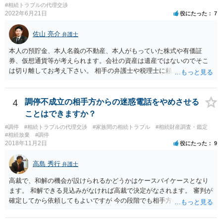
#相続トラブルの代理交渉
の方に事情を理解してもらいやすいと思います)。
2022年6月21日
役にたった
7
佐山 亮介
弁護士
本人の預貯金、本人名義の不動産、本人がもっていた株式や有価証
券、仮想通貨等が考えられます。会社の資産は遺産ではないのでそこ
は切り離してお考え下さい。 相手の弁護士や税理士に頼んでも守秘義
務を理由に断られる可能性が高いです。 資料は調停を起こしてから任
意に開示を求め、応じなければ「調査嘱託」という手続きを使って銀
行等に照会をかけることになるでしょう。 不動産は、相続登記が済ん
4
調停不成立の相手方からの迷惑電話をやめさせる
でいなければ市役所ないし区役所に、お子様と義父様のつながりがわ
ことはできますか？
かる戸籍一式を揃えてもちこみ、「名寄せ」という手続きをすると、
#調停
#相続トラブルの代理交渉
#家族間の相続トラブル
#相続財産調査・鑑定
分かると思います。遺産分割協議書の偽造等により既に相続登記され
#相続放棄
#調停
てしまっている場合は、住所などに当たりをつけて登記名義を調べて
2018年11月2日
役にたった
9
探すことになるでしょう。 代理人弁護士を立てられるのはおすすめで
すが、現代では、各々が自由に価格設定をしていますので、特に相場
高島 秀行
弁護士
はお示しできません。ただし、かつて日本弁護士連合会が設けていた
報酬基準を踏まえて価格設定している弁護士は一定数いると思います
高裁で、和解の機会が設けられるかどうかはケースバイケースとなり
ので、それが一応の目安となるでしょう。
ます。 和解できる見込みがなければ高裁で決定がなされます。 審判が
確定してから依頼してもよいですが 今の段階でも相手方の連絡が迷惑
であれば 弁護士に依頼してもよいと思います。