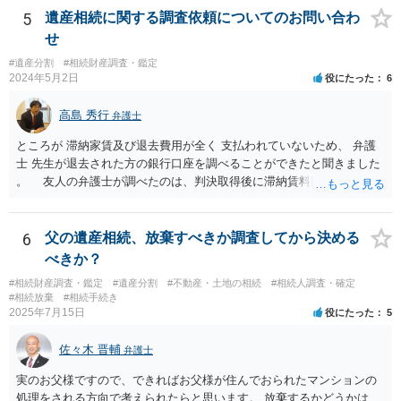
5
遺産相続に関する調査依頼についてのお問い合わ
せ
#遺産分割
#相続財産調査・鑑定
2024年5月2日
役にたった
6
高島 秀行
弁護士
ところが 滞納家賃及び退去費用が全く 支払われていないため、 弁護
士 先生が退去された方の銀行口座を調べることができたと聞きました
。 友人の弁護士が調べたのは、判決取得後に滞納賃料回収のため
に、預金の有無及び残高の開示を求めたもので 判決を取るために、
預金の入出金履歴を調べたわけではありません。 残念ながら、事案
や目的も異なりますし、開示の内容も異なります。
6
父の遺産相続、放棄すべきか調査してから決める
べきか？
#相続財産調査・鑑定
#遺産分割
#不動産・土地の相続
#相続人調査・確定
#相続放棄
#相続手続き
2025年7月15日
役にたった
5
佐々木 晋輔
弁護士
実のお父様ですので、できればお父様が住んでおられたマンションの
処理をされる方向で考えられたらと思います。 放棄するかどうかは、