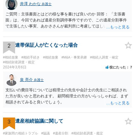
井澤 わかな
弁護士
ご質問：主張書面とはどの様な事を書けば良いのか 回答： 「主張書
面」は、今回であれば遺産分割調停事件ですので、この遺産分割事件
で主張したい事実、あかささんが裁判所に考慮してほしいと思う、亡
くなった方・あかささん・お姉さん間の事情などを記入することにな
ります。 もし、主張したい事実や考慮してほしい事情に関連して
資料を持っているようであれば、主張書面とは別で提出できます。も
2
連帯保証人が亡くなった場合
し、お姉さんに見られたくないような資料がある場合、「非開示の希
望に関する申出書」と共に提出することも考えられます。 ご質問：書
#相続放棄
#相続手続き
#相続放棄
#M&A・事業承継
#相続人調査・確定
いた方が良い事と書かない方が良い事 回答： お姉さんが申立書の「申
#相続財産調査・鑑定
2024年3月6日
役にたった
7
立ての趣旨」のところに書いている遺産の分け方に対して意見があれ
ば、まずそれを書くとよいです。 次に「申立ての理由」のところに、
泉 亮介
なぜ調停を申し立てたのか(例えば、あかささんと話合いが出来ない／
弁護士
決裂した、など)や亡くなった方・あかささん・お姉さん間の事情やい
支払いの費目等については税理士の先生や会計士の先生にご相談され
きさつなどが書かれていると思うので、あかささんから見てそれは違
た方が良いかと思われます。 顧問税理士の方がいらっしゃれば、まず
うと感じるところは、どのように違うのか、など書くとよいです。 そ
相談されてみると良いでしょう。
の他、お姉さんの申立書には書かれていないけど、どのように遺産を
分けるかを決めるについてあかささんが重要だと考える事情があれば
(例えば、○○のときにお姉さんは亡くなった方からお金を援助してもら
3
遺産相続協議に関して
った等)、それも書くとよいです。 書かない方が良いと思うことは、遺
産分割に関係ない(と思われる)いきさつを沢山盛り込むことだと考えま
#家族間の相続トラブル
#協議
#遺産分割
#相続財産調査・鑑定
す(あくまで遺産分割に関係することに留める方が、裁判所や調停委員