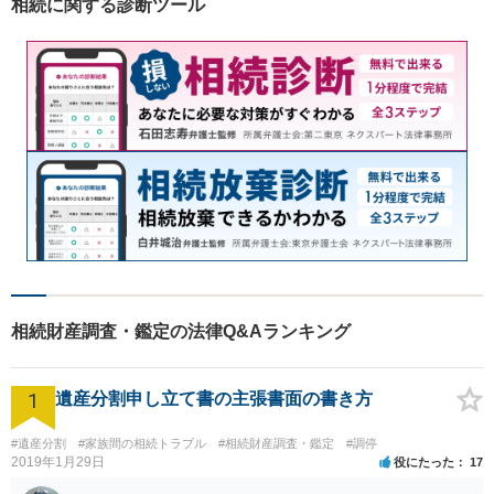
相続に関する診断ツール
相続財産調査・鑑定の法律Q&Aランキング
1
遺産分割申し立て書の主張書面の書き方
#遺産分割
#家族間の相続トラブル
#相続財産調査・鑑定
#調停
2019年1月29日
役にたった
17