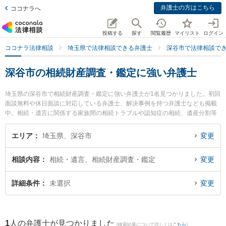
弁護士の方はこちら
ココナラへ
投稿する
探す
閲覧履歴
マイリスト
ログイン
ココナラ法律相談
埼玉県で法律相談できる弁護士
深谷市で法律相談で
深谷市の相続財産調査・鑑定に強い弁護士
埼玉県の深谷市で相続財産調査・鑑定に強い弁護士が1名見つかりました。初回
面談無料や休日面談に対応している弁護士、解決事例を持つ弁護士なども掲載
中。相続・遺言に関係する家族間の相続トラブルや認知症の相続、遺産分割等
の細かな分野での絞り込み検索もでき便利です。特に深谷駅前法律事務所の小
屋野 匡弁護士のプロフィール情報や弁護士費用、強みなどが注目されていま
エリア
埼玉県、深谷市
変更
す。『深谷市で土日や夜間に発生した相続財産調査・鑑定のトラブルを今すぐ
に弁護士に相談したい』『相続財産調査・鑑定のトラブル解決の実績豊富な近
相談内容
相続・遺言、相続財産調査・鑑定
変更
くの弁護士を検索したい』『初回相談無料で相続財産調査・鑑定を法律相談で
きる深谷市内の弁護士に相談予約したい』などでお困りの相談者さんにおすす
めです。
詳細条件
未選択
変更
1
人の弁護士が見つかりました
(検索結果について詳しくは
こちら
)