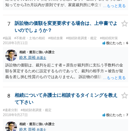
知ってから3カ月以内が原則ですが、家庭裁判所に申立すれば3カ月の
期間を伸長することができます。 その間に、財産の状況を調査して、
放棄するかどうか決めることができます。 銀行やサラ金が数年も放置
することはありませんので、数年後に借金が発見される可能性はほぼ
7
訴訟物の価額を変更要求する場合は、上申書でよ
ありません。 なお、私が扱った相続放棄を検討していた案件で、期間
いのでしょうか？
伸長して調査したところ、サラ金に対する過払金など相当な財産が見
#協議
#不動産・土地の相続
#相続放棄
#相続財産調査・鑑定
#相続税対策
つかったため相続したという事例がありました。
2018年3月11日
役にたった
6
相続・遺言に強い弁護士
鈴木 崇裕
弁護士
訴訟物の価額は、裁判を起こす者＝原告が裁判所に支払う手数料の金
額を算定するために設定するものであって、裁判の相手方＝被告が疑
義を差し挟む性質のものではありません。 訴訟物の価額自体が裁判の
目的（審理の対象）となることもありませんので、上申書や証拠を出
したとしても、変更されることはありません。
8
相続について弁護士に相談するタイミングを教え
て下さい
#遺産分割
#相続財産調査・鑑定
2018年9月27日
役にたった
7
相続・遺言に強い弁護士
鈴木 崇裕
弁護士