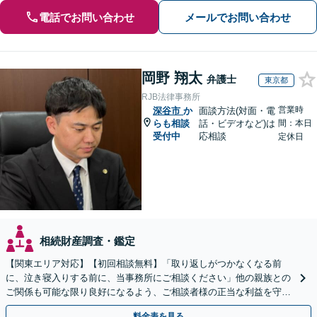
電話でお問い合わせ
メールでお問い合わせ
岡野 翔太
弁護士
東京都
RJB法律事務所
営業時
深谷市
か
面談方法(対面・電
らも相談
話・ビデオなど)は
間：本日
受付中
応相談
定休日
相続財産調査・鑑定
【関東エリア対応】【初回相談無料】「取り返しがつかなくなる前
に、泣き寝入りする前に、当事務所にご相談ください」他の親族との
ご関係も可能な限り良好になるよう、ご相談者様の正当な利益を守り
つつ、双方が納得できる着地点を探ります。
料金表を見る