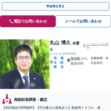
使い込み／成年後見／遺言書作成など」
料金表を見る
電話でお問い合わせ
メールでお問い合わせ
丸山 博久
弁護
インタビューを見
る
士
まるやま法律事務所
埼
熊
熊谷駅
から
営業時間：本
玉
谷
|
日定休日
徒歩10分
県
市
相続財産調査・鑑定
【初回相談1時間無料】【司法書士の資格あり】親族間トラブル、遺