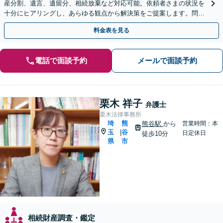
産分割、遺言、遺留分、相続放棄など対応可能。依頼者さまの状況を
十分にヒアリングし、あらゆる観点から解決策をご提案します。問題
が複雑化する前にご相談ください。【熊谷駅徒歩10分】
料金表を見る
電話で面談予約
メールで面談予約
栗木 祥子
弁護士
栗木法律事務所
埼
熊
熊谷駅
から
営業時間：本
玉
谷
|
日定休日
徒歩10分
県
市
相続財産調査・鑑定