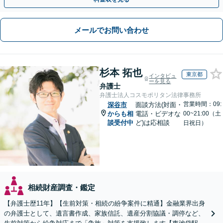
メールでお問い合わせ
杉本 拓也
東京都
インタビュ
ーを見る
弁護士
弁護士法人コスモポリタン法律事務所
営業時間：09:
深谷市
面談方法(対面・
からも相
電話・ビデオな
00~21:00（土
談受付中
ど)は応相談
日祝日）
相続財産調査・鑑定
【弁護士歴11年】【生前対策・相続の紛争案件に精通】金融業界出身
の弁護士として、遺言書作成、家族信託、遺産分割協議・調停など、