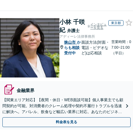
小林 千咲
東京都
インタビュ
ーを見る
紀
弁護士
アディーレ法律事務所
営業時間：0
狭山市
か
面談方法(対面・
らも相談
電話・ビデオな
7:00~21:00
受付中
ど)は応相談
（平日）
金融業界
【関東エリア対応】【夜間・休日・WEB面談可能】個人事業主でも顧
問契約が可能。対消費者のクレーム処理や契約不履行トラブルを迅速
に解決へ。アパレル、飲食など幅広い業界に対応。あなたのビジネス
の法的基盤を強固にサポートします。
料金表を見る