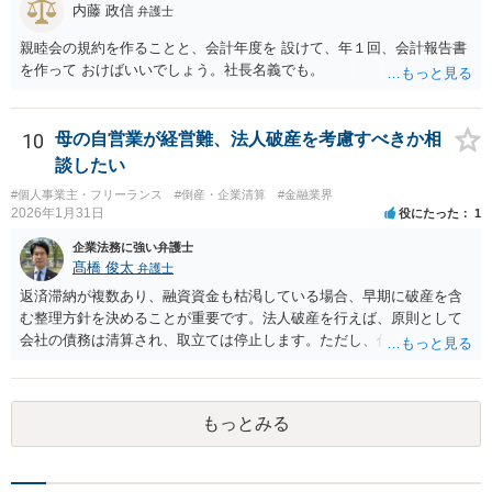
内藤 政信
弁護士
親睦会の規約を作ることと、会計年度を 設けて、年１回、会計報告書
を作って おけばいいでしょう。社長名義でも。
10
母の自営業が経営難、法人破産を考慮すべきか相
談したい
#個人事業主・フリーランス
#倒産・企業清算
#金融業界
2026年1月31日
役にたった
1
企業法務に強い弁護士
髙橋 俊太
弁護士
返済滞納が複数あり、融資資金も枯渇している場合、早期に破産を含
む整理方針を決めることが重要です。法人破産を行えば、原則として
会社の債務は清算され、取立ては停止します。ただし、代表者が連帯
保証をしている場合は、代表者個人の破産も併せて検討が必要になる
ことが多いです。放置すると責任が拡大しやすいため、北海道の法律
事務所で法人破産の実績があるところを探して速やかに相談をして、
もっとみる
資金繰り・雇用・保証の有無を整理した上で進めるのが安全です。イ
ンターネットやココナラだけでなく、北海道の弁護士会などを頼りに
すると見つかりやすいと思います。