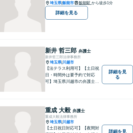
埼玉県
飯能市
飯能駅
から徒歩1分
|
詳細を見る
新井 哲三郎
弁護士
新井哲三郎法律事務所
埼玉県
川越市
|
【法テラス利用可】【土日祝
詳細を見
日・時間外は要予約で対応
る
可】埼玉県川越市の弁護士で
す。迅速かつ丁寧な仕事を心
がけております。まずはお気
軽にご相談ください。
重成 大毅
弁護士
重成大毅法律事務所
埼玉県
川越市
|
【土日祝日対応可】【夜間対
詳細を見