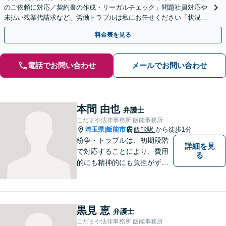
のご依頼に対応／契約書の作成・リーガルチェック」問題社員対応や
未払い残業代請求など、労働トラブルは私にお任せください「状況に
応じた実践的な法的支援を実施」【休日・夜間相談可】
料金表を見る
電話でお問い合わせ
メールでお問い合わせ
本間 由也
弁護士
こだまや法律事務所 飯能事務所
埼玉県
飯能市
飯能駅
から徒歩1分
|
紛争・トラブルは、初期段階
詳細を見
で対応することにより、費用
る
的にも精神的にも負担がずっ
と軽くなります。 さらに言え
ば、紛争・トラブルの「予
防」こそ、重要なのです。ぜ
ひ一度ご相談ください。
黒見 恵
弁護士
こだまや法律事務所 飯能事務所