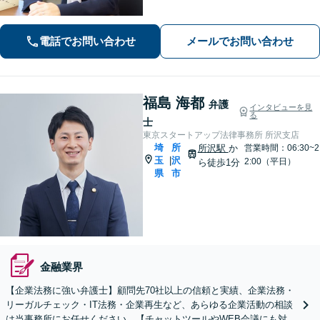
ポートいたします。【完全個室でプラ
イバシー配慮】【当日・夜間（18時ま
電話でお問い合わせ
メールでお問い合わせ
で）の相談可】
福島 海都
弁護
インタビューを見
る
士
東京スタートアップ法律事務所 所沢支店
埼
所
所沢駅
か
営業時間：06:30~2
玉
沢
|
2:00（平日）
ら徒歩1分
県
市
金融業界
【企業法務に強い弁護士】顧問先70社以上の信頼と実績、企業法務・
リーガルチェック・IT法務・企業再生など、あらゆる企業活動の相談
は当事務所にお任せください。【チャットツールやWEB会議にも対