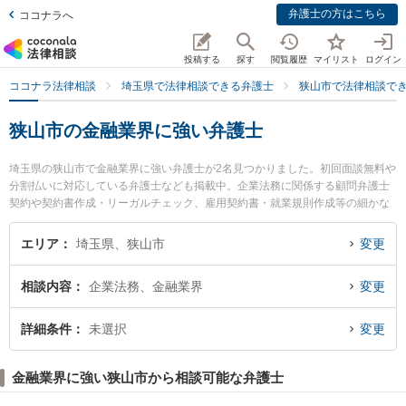
弁護士の方はこちら
ココナラへ
投稿する
探す
閲覧履歴
マイリスト
ログイン
ココナラ法律相談
埼玉県で法律相談できる弁護士
狭山市で法律相談で
狭山市の金融業界に強い弁護士
埼玉県の狭山市で金融業界に強い弁護士が2名見つかりました。初回面談無料や
分割払いに対応している弁護士なども掲載中。企業法務に関係する顧問弁護士
契約や契約書作成・リーガルチェック、雇用契約書・就業規則作成等の細かな
分野での絞り込み検索もでき便利です。特に小原・岡本法律事務所の岡本 聡治
弁護士や田島遼一法律事務所の田島 遼一弁護士のプロフィール情報や弁護士費
エリア
埼玉県、狭山市
変更
用、強みなどが注目されています。『狭山市で土日や夜間に発生した金融業界
のトラブルを今すぐに弁護士に相談したい』『金融業界のトラブル解決の実績
相談内容
企業法務、金融業界
変更
豊富な近くの弁護士を検索したい』『初回相談無料で金融業界を法律相談でき
る狭山市内の弁護士に相談予約したい』などでお困りの相談者さんにおすすめ
です。
詳細条件
未選択
変更
金融業界に強い狭山市から相談可能な弁護士