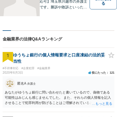
応可】埼玉県川越市の弁護士
る
です。勝訴や敗訴といった結
果にかかわらず、依頼者の心
にある憤りや不安を取り除き
ます。ぜひ一度ご相談くださ
い。
金融業界の法律Q&Aランキング
1
ゆうちょ銀行の個人情報要求と口座凍結の法的妥
当性
#不祥事対応
#企業犯罪
#金融業界
2020年6月3日
役にたった
121
匿名A
弁護士
あなたがゆうちょ銀行に問い合わせたと書いているので、偽物である
可能性はみじんも感じませんでした。 また、それらの個人情報を記入
させることで犯罪利用が防げることはご理解されているとおりです。
結局あなたにはゆうちょ銀行が信用できないという前提があり、弁護
士に同意を求めているだけです。 最初の回答では分かりづらかったの