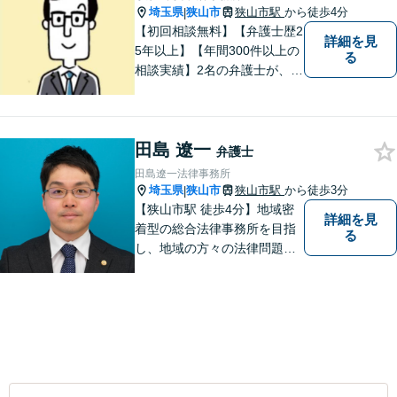
埼玉県
狭山市
狭山市駅
から徒歩4分
|
【初回相談無料】【弁護士歴2
詳細を見
5年以上】【年間300件以上の
る
相談実績】2名の弁護士が、さ
まざまな問題を解決します！
【離婚】不倫の慰謝料請求、
財産分与、養育費など、ご相
田島 遼一
談ください【相続】税理士や
弁護士
司法書士などと連携し、複雑
田島遼一法律事務所
な案件も対応。【狭山市駅4
埼玉県
狭山市
狭山市駅
から徒歩3分
|
分】
【狭山市駅 徒歩4分】地域密
詳細を見
着型の総合法律事務所を目指
る
し、地域の方々の法律問題を
迅速かつ良い解決に導けるよ
う最善を尽くします。 法律問
題でお悩みのことがあればお
気軽にご相談ください。