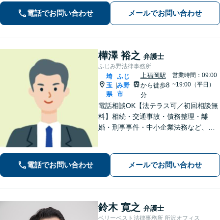
電話でお問い合わせ
メールでお問い合わせ
樺澤 裕之
弁護士
ふじみ野法律事務所
上福岡駅
営業時間：09:00
埼
ふじ
~19:00（平日）
玉
み野
から徒歩8
|
県
市
分
電話相談OK【法テラス可／初回相談無
料】相続・交通事故・債務整理・離
婚・刑事事件・中小企業法務など、お
困りごとは気兼ねなくご相談くださ
い！一人ひとり真摯に向き合い、解決
へと導きます【休日夜間対応】【上福
電話でお問い合わせ
メールでお問い合わせ
岡駅8分】【駐車場あり】
鈴木 寛之
弁護士
ベリーベスト法律事務所 所沢オフィス