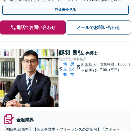
応】
料金表を見る
電話でお問い合わせ
メールでお問い合わせ
鶴羽 良弘
弁護士
段貞行法律事務所
埼
所
所沢駅
か
営業時間：10:00~1
玉
沢
|
7:00（平日）
ら徒歩7分
県
市
金融業界
【初回相談無料】【個人事業主・フリーランスの対応可】「スポット