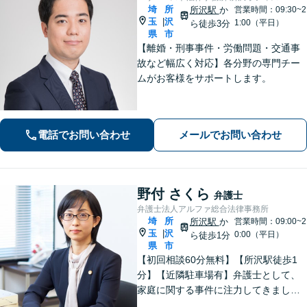
埼
所
所沢駅
か
営業時間：09:30~2
玉
沢
|
1:00（平日）
ら徒歩3分
県
市
【離婚・刑事事件・労働問題・交通事
故など幅広く対応】各分野の専門チー
ムがお客様をサポートします。
電話でお問い合わせ
メールでお問い合わせ
野付 さくら
弁護士
弁護士法人アルファ総合法律事務所
埼
所
所沢駅
か
営業時間：09:00~2
玉
沢
|
0:00（平日）
ら徒歩1分
県
市
【初回相談60分無料】【所沢駅徒歩1
分】【近隣駐車場有】弁護士として、
家庭に関する事件に注力してきまし
た。依頼者さまに寄り添い、全力でサ