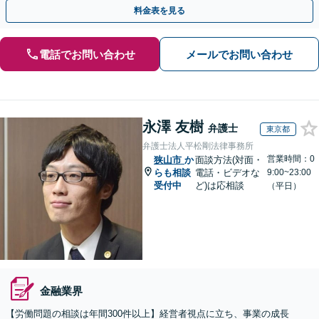
確に対応を進めてまいります。
料金表を見る
電話でお問い合わせ
メールでお問い合わせ
永澤 友樹
弁護士
東京都
弁護士法人平松剛法律事務所
営業時間：0
狭山市
か
面談方法(対面・
らも相談
電話・ビデオな
9:00~23:00
受付中
ど)は応相談
（平日）
金融業界
【労働問題の相談は年間300件以上】経営者視点に立ち、事業の成長