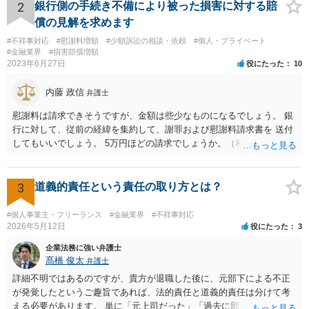
かもしれませんが、質問にわかりやすく答えると「法的に許される」
2
銀行側の手続き不備により被った損害に対する賠
が答えになります。 補足でアドバイスしておきますと、今私に反論し
償の見解を求めます
てきたその内容をゆうちょ銀行にぶつければいいとおもいます。 もっ
#不祥事対応
#慰謝料増額
#少額訴訟の相談・依頼
#個人・プライベート
とも、ぶつけられたゆうちょ銀行があなたと契約するかは法律上ゆう
#金融業界
#損害賠償増額
ちょ銀行の自由です。
2023年6月27日
役にたった
10
内藤 政信
弁護士
慰謝料は請求できそうですが、金額は些少なものになるでしょう。 銀
行に対して、従前の経緯を集約して、謝罪および慰謝料請求書を 送付
してもいいでしょう。 5万円ほどの請求でしょうか。（私見）
3
道義的責任という責任の取り方とは？
#個人事業主・フリーランス
#金融業界
#不祥事対応
2026年5月12日
役にたった
3
企業法務に強い弁護士
髙橋 俊太
弁護士
詳細不明ではあるのですが、貴方が退職した後に、元部下による不正
が発覚したというご趣旨であれば、法的責任と道義的責任は分けて考
える必要があります。 単に「元上司だった」「過去に部下だった」と