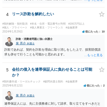
いうだけで、当然に１億円の損害について法的責任を負うものではあ
りません。会社が貴方に損害賠償請求をするには、在職中の管理監督
義務違反、引継ぎの不備、不正の兆候を知りながら放置したことな
4
リース詐欺を解約したい
ど、具体的な義務違反と損害との因果関係を主張・立証する必要があ
ります。なお、在職中から会計処理や現金管理の不自然さを認識して
#契約解除・契約取消
#本名・住所・電話番号が判明
#200万円以上
いた、部下に過度な権限を与えたまま放置していた、退職時に重要な
#個人・プライベート
#個人事業主・フリーランス
#金融業界
2024年1月29日
役にたった
10
情報を引き継がなかった等の事情があれば、会社から問題視される可
能性はあるでしょう。 対応としては、まず会社から何を求められてい
詐欺・消費者問題に強い弁護士
るのかを明確にすることが重要です。謝罪、調査協力、金銭負担、始
泉 亮介
弁護士
末書提出など、求められている内容によって対応は異なります。不用
詐欺であれば、契約を詐欺を理由に取り消しをした上で、損害賠償請
意に責任を認める文書を作成したり、損害負担を約束したりすること
求も併せて行うことも可能かと思われます。
は避けるべきです。一方で、在職中の業務内容、権限分掌、引継ぎ資
料、不正を認識していなかった事情を整理し、必要な範囲で調査に協
力することは考えられます。 仮に、金銭請求や責任追及を示唆されて
5
会社の借入を連帯保証人に負わせることは可能
いる場合には、会社とのやり取りを保存し、弁護士に相談したうえで
か？
対応なさった方がよいでしょう。
#契約書作成・リーガルチェック
#顧問弁護士契約
#金融業界
2025年6月12日
役にたった
2
泉 亮介
弁護士
連帯保証人には、先に主債務者に対して請求、取り立てをすべきだと