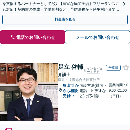
を支援するパートナーとして尽力【豊富な顧問実績】フリーランスに
も対応！契約書の作成・労働審判など、予防法務から紛争対応までお
任せください【関東全域対応】【当日・夜間休日相談可】
料金表を見る
電話でお問い合わせ
メールでお問い合わせ
足立 啓輔
千葉県
インタビュ
ーを見る
弁護士
藤井・滝沢綜合法律事務所
営業時間：0
狭山市
か
面談方法(対面・
らも相談
電話・ビデオな
9:00~21:00
受付中
ど)は応相談
（平日）