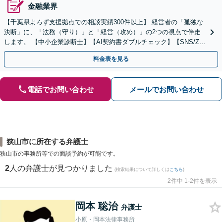
金融業界
【千葉県よろず支援拠点での相談実績300件以上】 経営者の「孤独な
決断」に、「法務（守り）」と「経営（攻め）」の2つの視点で伴走
します。 【中小企業診断士】【AI契約書ダブルチェック】【SNS/Zoo
mで迅速対応】【休日・夜間可】
料金表を見る
電話でお問い合わせ
メールでお問い合わせ
狭山市に所在する弁護士
狭山市の事務所等での面談予約が可能です。
2
人の弁護士が見つかりました
(検索結果について詳しくは
こちら
)
2件中 1-2件を表示
岡本 聡治
弁護士
小原・岡本法律事務所