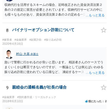
収納代行を活用するスキームの場合、近時改正された資金決済法第２
条の２の規定に留意が必要とされています。収納代行サービスの中に
も様々なものがあり、資金決済法第２条の２の定める一定の要件（内
閣府令で定める要件も含む）を満たす場合には、為替取引に該当する
ことが明らかにされました。 この資金決済法第２条の２の定める一
定の要件（内閣府令で定める要件も含む）については、該当条文を見
8
バイナリーオプション詐欺について
るだけではなかなか理解し難いところがあるかと思いますし、この掲
示板で回答するには限界がありますので、この分野に詳しそうな弁護
#被害者
#金融業界
#副業詐欺
#振り込め詐欺
士の方に直接相談なさってみて下さい。 （資金決済法） 第二条の二
2020年4月16日
金銭債権を有する者（以下この条において「受取人」という。）から
の委託、受取人からの金銭債権の譲受けその他これらに類する方法に
村山 大基
弁護士
より、当該金銭債権に係る債務者又は当該債務者からの委託（二以上
急いで警察に行かれるのが良いと思います。 相談者さんのケースでう
の段階にわたる委託を含む。）その他これに類する方法により支払を
まくいくかは断言できないのですが、 一般論としては例えばいわゆる
行う者から弁済として資金を受け入れ、又は他の者に受け入れさせ、
振り込め詐欺に使われている口座など、 凍結するケースもありますの
当該受取人に当該資金を移動させる行為（当該資金を当該受取人に交
で、できるだけ早く行って相談しましょう。
付することにより移動させる行為を除く。）であって、受取人が個人
（事業として又は事業のために受取人となる場合におけるものを除
9
親睦会の通帳名義が社長の場合
く。）であることその他の内閣府令で定める要件を満たすものは、為
替取引に該当するものとする
#金融業界
#契約書作成・リーガルチェック
2018年6月10日
役にたった
2