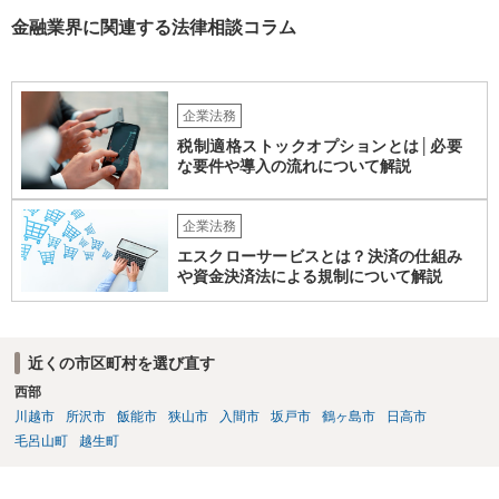
金融業界に関連する法律相談コラム
企業法務
税制適格ストックオプションとは│必要
な要件や導入の流れについて解説
企業法務
エスクローサービスとは？決済の仕組み
や資金決済法による規制について解説
近くの市区町村を選び直す
西部
川越市
所沢市
飯能市
狭山市
入間市
坂戸市
鶴ヶ島市
日高市
毛呂山町
越生町