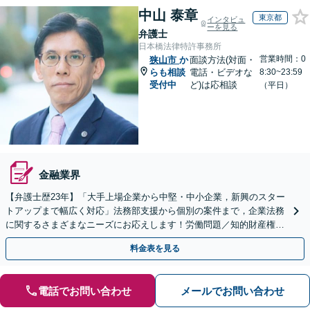
中山 泰章
東京都
インタビュ
ーを見る
弁護士
日本橋法律特許事務所
営業時間：0
狭山市
か
面談方法(対面・
らも相談
電話・ビデオな
8:30~23:59
受付中
ど)は応相談
（平日）
金融業界
【弁護士歴23年】「大手上場企業から中堅・中小企業，新興のスター
トアップまで幅広く対応」法務部支援から個別の案件まで，企業法務
に関するさまざまなニーズにお応えします！労働問題／知的財産権の
保護／M&A／コンプライアンス体制の構築ほか
料金表を見る
電話でお問い合わせ
メールでお問い合わせ