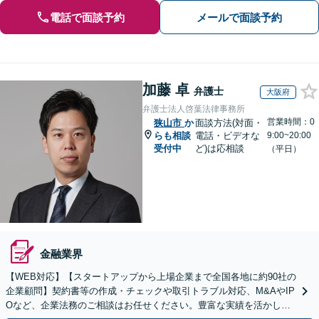
電話で面談予約
メールで面談予約
加藤 卓
弁護士
大阪府
弁護士法人啓葉法律事務所
営業時間：0
狭山市
か
面談方法(対面・
らも相談
電話・ビデオな
9:00~20:00
受付中
ど)は応相談
（平日）
金融業界
【WEB対応】【スタートアップから上場企業まで全国各地に約90社の
企業顧問】契約書等の作成・チェックや取引トラブル対応、M&AやIP
Oなど、企業法務のご相談はお任せください。豊富な実績を活かし的