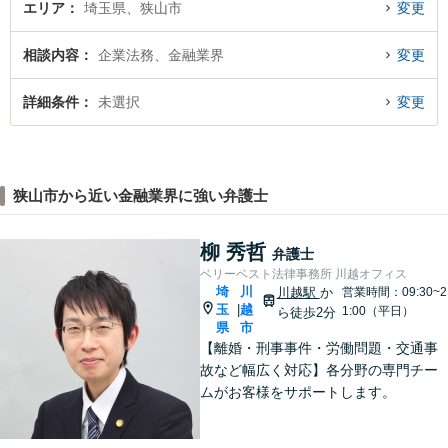
エリア
埼玉県、狭山市
変更
相談内容
企業法務、金融業界
変更
詳細条件
未選択
変更
狭山市から近い金融業界に強い弁護士
柳 秀哲
弁護士
ベリーベスト法律事務所 川越オフィス
埼
川
川越駅
か
営業時間：09:30~2
玉
越
|
1:00（平日）
ら徒歩2分
県
市
【離婚・刑事事件・労働問題・交通事
故など幅広く対応】各分野の専門チー
ムがお客様をサポートします。