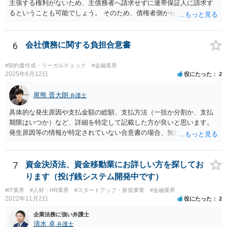
主張する権利がないため、主債務者へ請求せずに連帯保証人に請求す
るということも可能でしょう。 そのため、債権者側からすれば、会社
が払えない場合に連帯保証人に請求できるものではなく、どちらに請
求しても良いものとなります。
6
会社債務に関する負担合意書
#契約書作成・リーガルチェック
#金融業界
2025年6月12日
役にたった
2
尾熊 晋大朗
弁護士
具体的な発生原因や支払金額の総額、支払方法（一括か分割か、支払
期限はいつか）など、詳細を特定して記載した方が良いと思います。
発生原因等の情報が特定されていない合意書の場合、無効になるリス
クがあり得ます。 また、例えば、分割払いの場合の期限の利益喪失条
項など、合意書に記載した方が良い文言もありますので、ご注意され
た方が良いです。 合意書など法的な書面は文言によって効果が変わり
7
資金決済法、資金移動業にお詳しい方を探してお
得るので、弁護士にご事情を伝えて直接相談、合意書の作成を依頼す
ります（投げ銭システム開発中です）
ることをお勧めいたします。
#IT業界
#人材・HR業界
#スタートアップ・新規事業
#金融業界
2022年11月2日
役にたった
2
企業法務に強い弁護士
清水 卓
弁護士