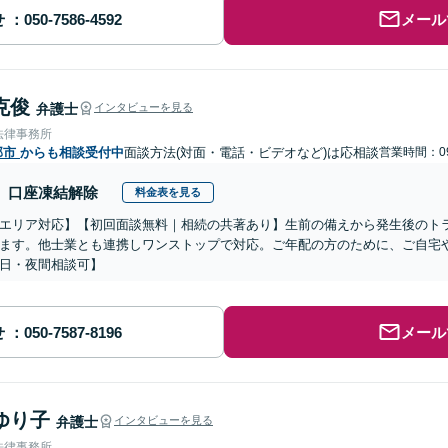
せ
メール
克俊
弁護士
インタビューを見る
法律事務所
部市
からも相談受付中
面談方法(対面・電話・ビデオなど)は応相談
営業時間：09
口座凍結解除
料金表を見る
エリア対応】【初回面談無料｜相続の共著あり】生前の備えから発生後のト
ます。他士業とも連携しワンストップで対応。ご年配の方のために、ご自宅
日・夜間相談可】
せ
メール
ゆり子
弁護士
インタビューを見る
法律事務所