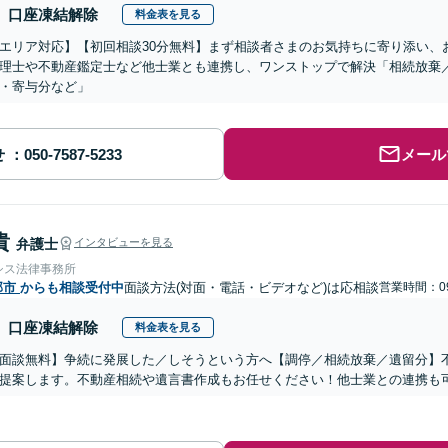
口座凍結解除
料金表を見る
エリア対応】【初回相談30分無料】まず相談者さまのお気持ちに寄り添い、
理士や不動産鑑定士など他士業とも連携し、ワンストップで解決「相続放棄
・寄与分など」
せ
メール
貴
弁護士
インタビューを見る
シス法律事務所
部市
からも相談受付中
面談方法(対面・電話・ビデオなど)は応相談
営業時間：09
口座凍結解除
料金表を見る
面談無料】争続に発展した／しそうという方へ【調停／相続放棄／遺留分】
提案します。不動産相続や遺言書作成もお任せください！他士業との連携も