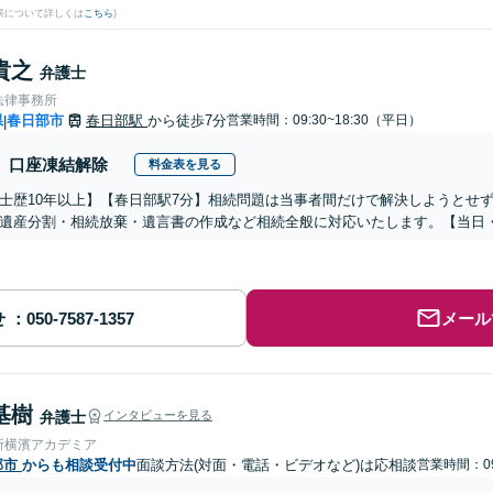
果について詳しくは
こちら
)
貴之
弁護士
法律事務所
県
春日部市
春日部駅
から徒歩7分
営業時間：09:30~18:30（平日）
|
口座凍結解除
料金表を見る
士歴10年以上】【春日部駅7分】相続問題は当事者間だけで解決しようとせ
遺産分割・相続放棄・遺言書の作成など相続全般に対応いたします。【当日
せ
メール
基樹
弁護士
インタビューを見る
所横濱アカデミア
部市
からも相談受付中
面談方法(対面・電話・ビデオなど)は応相談
営業時間：09