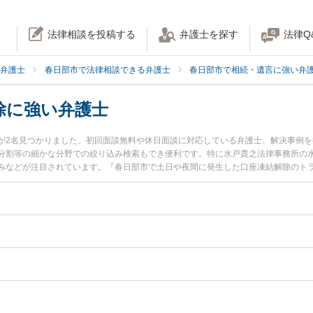
法律相談を投稿する
弁護士を探す
法律Q
弁護士
春日部市で法律相談できる弁護士
春日部市で相続・遺言に強い弁
除に強い弁護士
が2名見つかりました。初回面談無料や休日面談に対応している弁護士、解決事例
分割等の細かな分野での絞り込み検索もでき便利です。特に水戸貴之法律事務所の水
みなどが注目されています。『春日部市で土日や夜間に発生した口座凍結解除のト
士を検索したい』『初回相談無料で口座凍結解除を法律相談できる春日部市内の弁