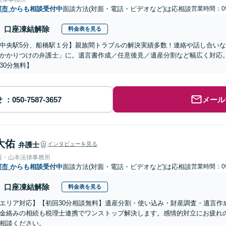
部市
からも相談受付中
面談方法(対面・電話・ビデオなど)は応相談
営業時間：09
口座凍結解除
料金表を見る
中央駅5分、船橋駅１分】親族間トラブルの解決実績多数！連絡や話し合い
かかりつけの弁護士」に。遺言書作成／任意後見／遺産分割など幅広く対応
30分無料】
せ
メール
大佑
弁護士
インタビューを見る
西・山本法律事務所
部市
からも相談受付中
面談方法(対面・電話・ビデオなど)は応相談
営業時間：09
口座凍結解除
料金表を見る
エリア対応】【初回30分相談無料】遺産分割・使い込み・財産調査・遺言作
金絡みの相続も税理士連携でワンストップ解決します。感情的対立にお疲れ
相談ください。