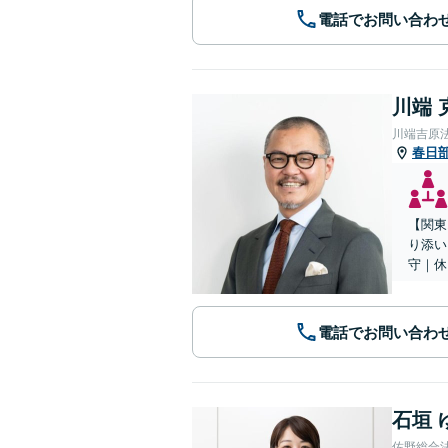
電話でお問い合わ
川端 
川端吉原
春日
【関東
り添い
守｜休
電話でお問い合わ
石垣 
佐野総合