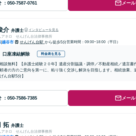
せ
メール
俊介
弁護士
インタビューを見る
人アネロ せんげん台法律事務所
県
越谷市
せんげん台駅
から徒歩5分
営業時間：09:00~18:00（平日）
|
口座凍結解除
料金表を見る
相談無料】【弁護士経験２０年】遺産分割協議・調停／不動産相続／遺言書
頼者の方のご意向を第一に、粘り強く交渉し解決を目指します。相続放棄、
げん台駅5分】
せ
メール
 拓
弁護士
人アネロ せんげん台法律事務所