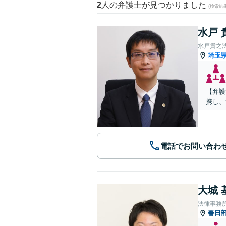
2
人の弁護士が見つかりました
(検索結
水戸 
水戸貴之
埼玉
【弁護
携し、
電話でお問い合わ
大城 
法律事務
春日