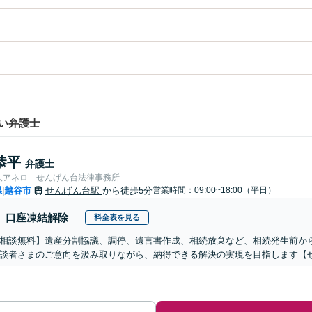
い弁護士
恭平
弁護士
人アネロ せんげん台法律事務所
県
越谷市
せんげん台駅
から徒歩5分
営業時間：09:00~18:00（平日）
|
口座凍結解除
料金表を見る
相談無料】遺産分割協議、調停、遺言書作成、相続放棄など、相続発生前か
談者さまのご意向を汲み取りながら、納得できる解決の実現を目指します【