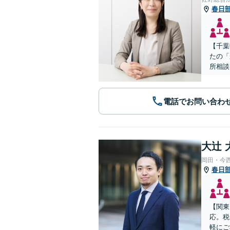
春日
【千葉
たの「
所相談
電話でお問い合わ
大辻 
岡田・今
春日
【関東
応。税
軽にご