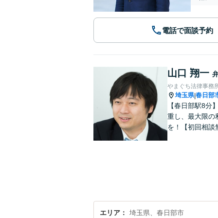
電話で面談予約
山口 翔一
やまぐち法律事務
埼玉県
春日部
|
【春日部駅8分
重し、最大限の
を！【初回相談
エリア
埼玉県、春日部市