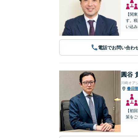
【関東
す。税
い込み
電話でお問い合わ
圓谷 
川崎オア
春日
【初回
策をご