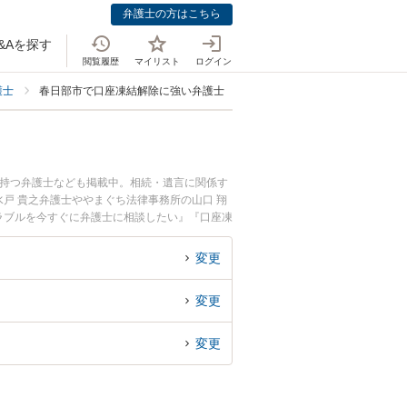
弁護士の方はこちら
&Aを探す
閲覧履歴
マイリスト
ログイン
護士
春日部市で口座凍結解除に強い弁護士
を持つ弁護士なども掲載中。相続・遺言に関係す
戸 貴之弁護士ややまぐち法律事務所の山口 翔
ラブルを今すぐに弁護士に相談したい』『口座凍
護士に相談予約したい』などでお困りの相談者さ
変更
変更
変更