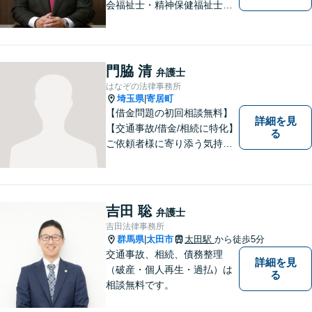
会福祉士・精神保健福祉士が
所属】 【介護・福祉事業者の
サポートに注力】【土曜・夜
間相談可能】【出張相談可
能】
門脇 清
弁護士
はなぞの法律事務所
埼玉県
寄居町
|
【借金問題の初回相談無料】
詳細を見
【交通事故/借金/相続に特化】
る
ご依頼者様に寄り添う気持ち
を大切にしております。交通
事故、借金問題、相続・遺言
など一般民事から刑事事件、
顧問契約まで幅広い分野に対
吉田 聡
弁護士
応しております。
吉田法律事務所
群馬県
太田市
太田駅
から徒歩5分
|
交通事故、相続、債務整理
詳細を見
（破産・個人再生・過払）は
る
相談無料です。