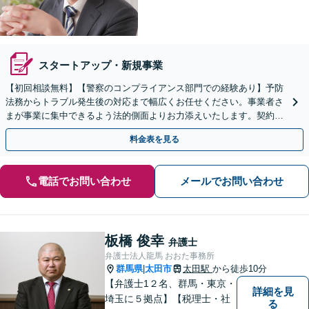
スタートアップ・新規事業
【初回相談無料】【警察のコンプライアンス部門での経験あり】予防
法務からトラブル発生後の対応まで幅広くお任せください。事業者さ
まが事業に集中できるよう法的側面よりお力添えいたします。契約書
作成、企業間トラブル、労使問題、不祥事対応など
料金表を見る
電話でお問い合わせ
メールでお問い合わせ
板橋 俊幸
弁護士
弁護士法人龍馬 おおた事務所
群馬県
太田市
太田駅
から徒歩10分
|
【弁護士1２名、群馬・東京・
詳細を見
埼玉に５拠点】【税理士・社
る