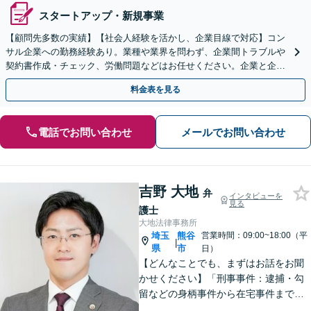
スタートアップ・新規事業
【顧問先多数の実績】【社会人経験を活かし、企業目線で対応】コン
サル企業への勤務経験あり。業種や業界を問わず、企業間トラブルや
契約書作成・チェック、労働問題などはお任せください。企業と企業
の連携をつなぐ「橋渡し役」として、企業の発展をサポート
料金表を見る
電話でお問い合わせ
メールでお問い合わせ
吉野 大地
弁
インタビューを
見る
護士
大地法律事務所
埼玉
熊谷
営業時間：09:00~18:00（平
|
県
市
日）
【どんなことでも、まずはお話をお聞
かせください】「刑事事件：逮捕・勾
留などの身柄事件から在宅事件まで、
捜査段階から迅速に対応し、接見・示