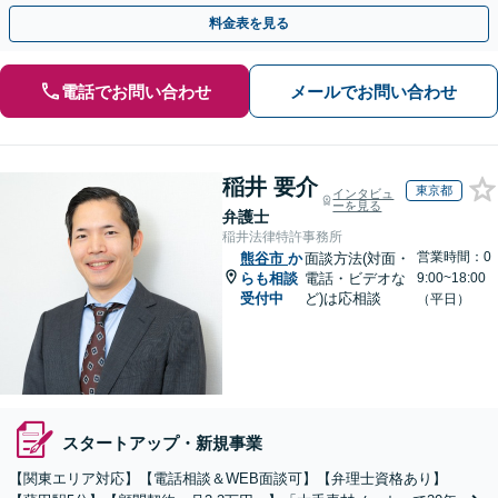
での紛争予防をご提案いたします。単発ご依頼も歓迎。
料金表を見る
電話でお問い合わせ
メールでお問い合わせ
稲井 要介
東京都
インタビュ
ーを見る
弁護士
稲井法律特許事務所
営業時間：0
熊谷市
か
面談方法(対面・
らも相談
電話・ビデオな
9:00~18:00
受付中
ど)は応相談
（平日）
スタートアップ・新規事業
【関東エリア対応】【電話相談＆WEB面談可】【弁理士資格あり】