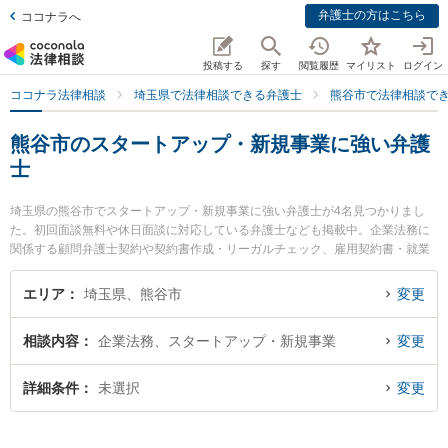
弁護士の方はこちら
ココナラへ
投稿する
探す
閲覧履歴
マイリスト
ログイン
ココナラ法律相談
埼玉県で法律相談できる弁護士
熊谷市で法律相談で
熊谷市のスタートアップ・新規事業に強い弁護
士
埼玉県の熊谷市でスタートアップ・新規事業に強い弁護士が4名見つかりまし
た。初回面談無料や休日面談に対応している弁護士なども掲載中。企業法務に
関係する顧問弁護士契約や契約書作成・リーガルチェック、雇用契約書・就業
規則作成等の細かな分野での絞り込み検索もでき便利です。特に大地法律事務
所の吉野 大地弁護士やまるやま法律事務所の丸山 博久弁護士、かごはら法律事
エリア
埼玉県、熊谷市
変更
務所の木村 憲司弁護士のプロフィール情報や弁護士費用、強みなどが注目され
ています。『熊谷市で土日や夜間に発生したスタートアップ・新規事業のトラ
相談内容
企業法務、スタートアップ・新規事業
変更
ブルを今すぐに弁護士に相談したい』『スタートアップ・新規事業のトラブル
解決の実績豊富な近くの弁護士を検索したい』『初回相談無料でスタートアッ
プ・新規事業を法律相談できる熊谷市内の弁護士に相談予約したい』などでお
詳細条件
未選択
変更
困りの相談者さんにおすすめです。