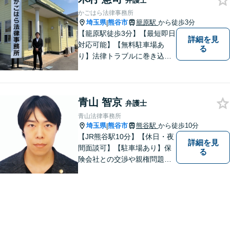
弁護士
かごはら法律事務所
埼玉県
熊谷市
籠原駅
から徒歩3分
|
【籠原駅徒歩3分】【最短即日
詳細を見
対応可能】【無料駐車場あ
る
り】法律トラブルに巻き込ま
れた場合は、どのようなもの
であっても早めの相談が重要
です。早めの相談がより良い
青山 智京
解決の鍵です。お困りごとが
弁護士
ございましたら、お気軽にご
青山法律事務所
相談ください。
埼玉県
熊谷市
熊谷駅
から徒歩10分
|
【JR熊谷駅10分】【休日・夜
詳細を見
間面談可】【駐車場あり】保
る
険会社との交渉や親権問題、
逮捕直後の対応など、それぞ
れの事情に応じた柔軟な支援
を行います。 「弁護士は敷居
が高い」と感じる方も、まず
はお気持ちをお聞かせくださ
い。