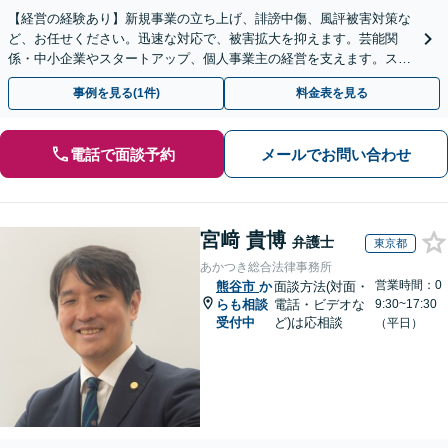
【経営の経験あり】新規事業の立ち上げ、誹謗中傷、風評被害対策な
ど、お任せください。迅速な対応で、被害拡大を抑えます。芸能関
係・中小企業やスタートアップ、個人事業主の経営を支えます。スポ
ット・顧問契約いずれも対応可。【表参道駅から徒歩3分】
事例を見る(1件)
料金表を見る
電話で面談予約
メールでお問い合わせ
宮﨑 貴博
弁護士
東京都
あかつき総合法律事務所
営業時間：0
熊谷市
か
面談方法(対面・
らも相談
電話・ビデオな
9:30~17:30
受付中
ど)は応相談
（平日）