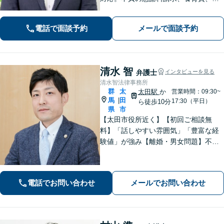
議、調停など【相続】交渉や相続放
棄、遺留分、遺言書の作成など。出張
電話で面談予約
メールで面談予約
相談可。少しでも不安に感じました
ら、お早めにお電話ください。
清水 智
弁護士
インタビューを見る
清水智法律事務所
群
太
太田駅
か
営業時間：09:30~
馬
田
|
17:30（平日）
ら徒歩10分
県
市
【太田市役所近く】【初回ご相談無
料】「話しやすい雰囲気」「豊富な経
験値」が強み【離婚・男女問題】不
貞・精神的苦痛に関する慰謝料はお任
せください【相続遺言】穏便な解決を
心がけています。交通事故、刑事事
電話でお問い合わせ
メールでお問い合わせ
件、医療問題などにも対応【休日の対
応可】