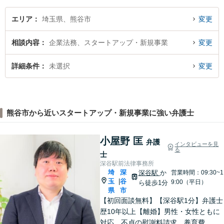
エリア
埼玉県、熊谷市
変更
相談内容
企業法務、スタートアップ・新規事業
変更
詳細条件
未選択
変更
熊谷市から近いスタートアップ・新規事業に強い弁護士
小屋野 匡
弁護
インタビューを見
る
士
深谷駅前法律事務所
埼
深
深谷駅
か
営業時間：09:30~1
玉
谷
|
9:00（平日）
ら徒歩1分
県
市
【初回面談無料】【深谷駅1分】弁護士
歴10年以上【離婚】男性・女性ともに
対応。不貞の慰謝料請求、養育費、協