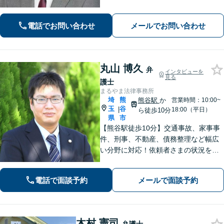
談交渉・不起訴に向けた弁護活動を行
います。」
電話でお問い合わせ
メールでお問い合わせ
丸山 博久
弁
インタビューを
見る
護士
まるやま法律事務所
埼
熊
熊谷駅
か
営業時間：10:00~
玉
谷
|
18:00（平日）
ら徒歩10分
県
市
【熊谷駅徒歩10分】交通事故、家事事
件、刑事、不動産、債務整理など幅広
い分野に対応！依頼者さまの状況を十
分にヒアリングし、あらゆる観点から
解決策をご提案いたします。お気軽に
電話で面談予約
メールで面談予約
ご相談ください。【法テラス利用可】
【駐車場あり】
木村 憲司