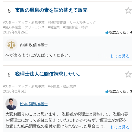
5
市販の温泉の素を詰め替えて販売
#スタートアップ・新規事業
#契約書作成・リーガルチェック
#個人事業主・フリーランス
#製造業
#知的財産・特許
2019年9月26日
役にたった
4
内藤 政信
弁護士
okが出るようにがんばってください。
6
税理士法人に賠償請求したい。
#スタートアップ・新規事業
#不動産・建設業界
2026年2月6日
役にたった
3
松本 翔馬
弁護士
大変お困りのことと思います。 依頼者が税理士と契約して、依頼内容
を税理士に対して的確に伝えていたにもかかわらず、税理士が対応を
放置した結果消費税の還付が受けられなかった場合には、賠償請求で
きる余地があります。 本件では、 ①過誤があった業務が契約範囲内で