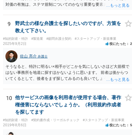
対価の有無は、ステマ規制についてのかなり重要な要素となります。
近時ステマ規制で初の行政処分を受けたケースは、高評価を付けるこ
とを条件に割り引くサービスを提供していたケースですが、 明示的に
高評価と指示していなくても、全件報酬を支払うことを約してレビュ
9
野武士の様な弁護士を探したいのですが、方策を
ーをさせるということになれば、結局はそれはレビュー内容について
教えて下さい。
事業者が関与していると評価され「事業者による表示（広告）」と判
#知的財産・特許
#製造業
#顧問弁護士契約
#スタートアップ・新規事業
断される余地は残るといえるでしょう。 あくまで、自身の嗜好に基づ
2025年9月2日
役にたった
2
く、自主的なレビューでなければステマ規制にひっかかる可能性があ
るのです。 ※消費者庁のステマ規制の運用ガイドラインであるhttps://
佐山 亮介
弁護士
www.caa.go.jp/policies/policy/representation/fair_labeling/guideline/ass
ets/representation_cms216_230328_03.pdf の５頁（イ）、２（１）参
そうなると、特許に明るい×相手がどこかを気にしないさほど大規模で
照
はない事務所を地道に探すほかないように思います。 前者は後からつ
いてくるとして、後者をまず探してみるのも良いでしょう。
10
他サービスの画像を利用者が使用する場合、著作
権侵害にならないでしょうか。（利用規約作成者
を探してます
#知的財産・特許
#契約書作成・リーガルチェック
#スタートアップ・新規事業
2019年8月6日
役にたった
5