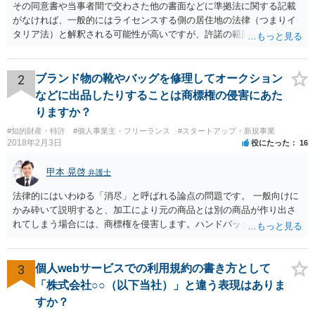
その同意書や当事者間で交わさた他の書面などに準拠法に関する記載
がなければ、一般的にはライセンスする側の居住地の法律（つまりイ
タリア法）と解釈される可能性が高いですが、許諾の範囲が日本国内
に限定されているなどの事情がある場合には、日本法となる可能性も
あります。 なお、仮に日本法になるとしても、新しい会社との間で契
約が有効かどうかは、ライセンスされた権利の種類（著作権、商標
2
ブランド物の靴やバッグを修理してオークション
権、特許権など）や契約の時期などを見て判断する必要があります。
などに出品したりすることは商標権の侵害にあた
いずれにせよ具体的事情が分からないと確定的な回答は難しいと思わ
りますか？
れますので、弁護士に直接相談されることをお勧めします。
#知的財産・特許
#個人事業主・フリーランス
#スタートアップ・新規事業
2018年2月3日
役にたった
16
甲本 晃啓
弁護士
法律的にはいわゆる「消尽」と呼ばれる論点の問題です。 一般向けに
かみ砕いて説明すると、加工により元の商品とは別の商品が作り出さ
れてしまう場合には、商標権を侵害します。ハンドバッグをポーチに
リメイクするなどの場合です。他方で、単なる性能や品質を維持する
ための加工（一般にいう修理）は、商標権を侵害しません。 商標権者
は、その商品を売ったときに対価を回収しているので、商標権は用い
3
個人webサービスでの利用規約の書き方として
尽くされている（用尽、消尽といいます。）と解釈されます。他方
「株式会社○○（以下当社）」と違う表現はありま
で、商標権者の預かり知らないところで、販売した商品から別の商品
すか？
（コピー品やリメイク品）が作りだされてしまうと、その商品が仮に