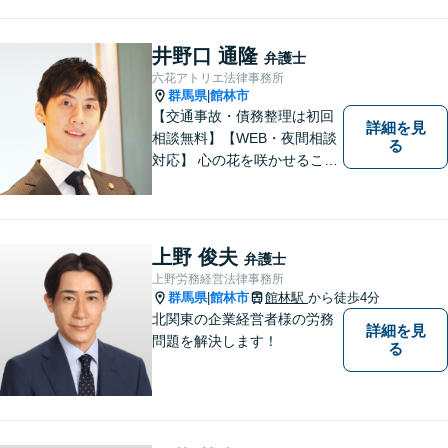
井野口 通隆
弁護士
六花アトリエ法律事務所
群馬県
館林市
|
【交通事故・債務整理は初回
詳細を見
相談無料】【WEB・夜間相談
る
対応】 心の花を咲かせること
ができるように、全身全霊を
かけてサポートします。 一期
一会を大事にし、あなたとの
縁を心からお待ちしていま
上野 俊夫
弁護士
す。
上野労務経営法律事務所
群馬県
館林市
館林駅
から徒歩4分
|
北関東の企業経営者様の労務
詳細を見
問題を解決します！
る