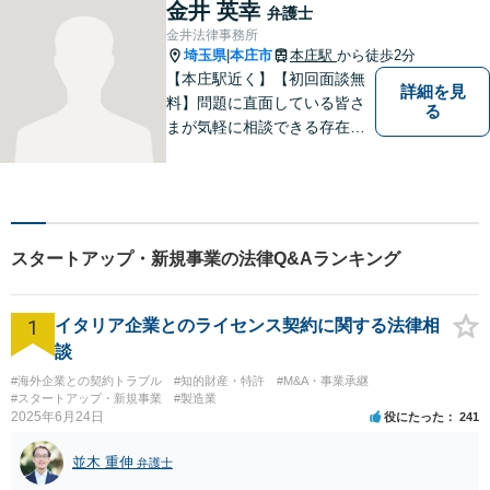
金井 英幸
弁護士
金井法律事務所
埼玉県
本庄市
本庄駅
から徒歩2分
|
【本庄駅近く】【初回面談無
詳細を見
料】問題に直面している皆さ
る
まが気軽に相談できる存在に
なります。離婚問題／相続問
題／交通事故など、幅広いト
ラブルに対応。【当日／夜間
／休日対応可能】公平・公正
な立場から、事件の見通しを
スタートアップ・新規事業の法律Q&Aランキング
正確に伝えます。お気軽にご
相談ください。
1
イタリア企業とのライセンス契約に関する法律相
談
#海外企業との契約トラブル
#知的財産・特許
#M&A・事業承継
#スタートアップ・新規事業
#製造業
2025年6月24日
役にたった
241
並木 重伸
弁護士