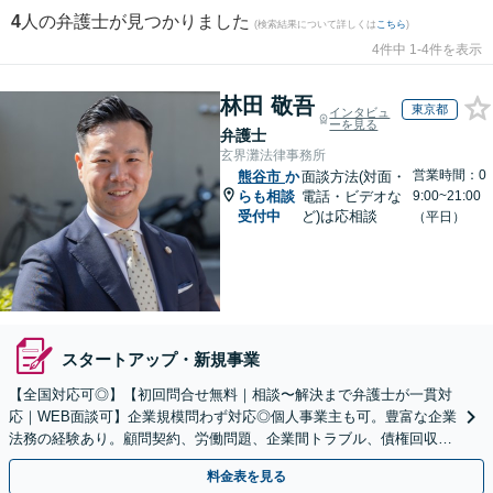
4
人の弁護士が見つかりました
(検索結果について詳しくは
こちら
)
4件中 1-4件を表示
林田 敬吾
東京都
インタビュ
ーを見る
弁護士
玄界灘法律事務所
営業時間：0
熊谷市
か
面談方法(対面・
らも相談
電話・ビデオな
9:00~21:00
受付中
ど)は応相談
（平日）
スタートアップ・新規事業
【全国対応可◎】【初回問合せ無料｜相談〜解決まで弁護士が一貫対
応｜WEB面談可】企業規模問わず対応◎個人事業主も可。豊富な企業
法務の経験あり。顧問契約、労働問題、企業間トラブル、債権回収、
契約書のリーガルチェック等、サポートします。
料金表を見る