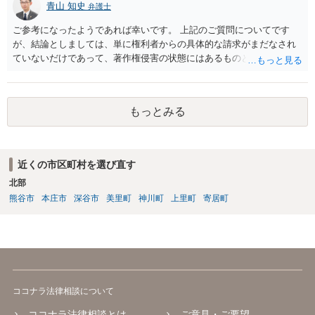
青山 知史
弁護士
ご参考になったようであれば幸いです。 上記のご質問についてです
が、結論としましては、単に権利者からの具体的な請求がまだなされ
ていないだけであって、著作権侵害の状態にはあるものと思慮いたし
ます。 例えば、大手のECサイトの規約を見ますと、各投稿者によるコ
ンテンツの投稿については、適法か否かも含め、投稿者で自己責任で
行うものとし、サイトとしては責任を持たない旨の規定がなされてい
もっとみる
ることがあります。 利用者も多いため、サイトとして投稿画像等のチ
ェックは行えないことから、自己責任で判断して行動するように求め
た規定と思慮いたします。 この結果、画像投稿の時点では、サイトに
おいて事前チェックがなされるわけではないため、著作権侵害となる
近くの市区町村を選び直す
ような画像もそのまま投稿されてしまい、結果として、権利者から削
北部
除や損害賠償等の請求がなされるまで、事実上、その投稿状態が残っ
たままになっているものと思われます。 こうした無断転載の件数は多
熊谷市
本庄市
深谷市
美里町
神川町
上里町
寄居町
く、また、本人の特定にも時間や費用がかかることから、全ての無断
転載に対しては、権利者が対応できていないという実情があるものと
思われます。 もっとも、著作権者として承諾をしているのでない限
り、請求が現時点でないとしても、著作権侵害となることに変わりは
ありません。 そのため、著作権者が、本人の特定や具体的な請求に動
いてきた場合には、こうした無断転載をしていると、権利侵害の責任
ココナラ法律相談について
を問われることになり、結果として、賠償等をしなければならない事
態にもなります。 このように、ECサイト等における画像転載等は、適
ココナラ法律相談とは
ご意見・ご要望