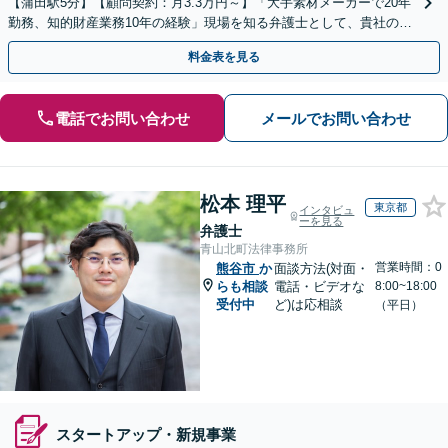
【蒲田駅5分】【顧問契約：月3.3万円～】「大手素材メーカーで20年
勤務、知的財産業務10年の経験」現場を知る弁護士として、貴社のビ
ジネスを法的側面から力強く支えます。
料金表を見る
電話でお問い合わせ
メールでお問い合わせ
松本 理平
東京都
インタビュ
ーを見る
弁護士
青山北町法律事務所
営業時間：0
熊谷市
か
面談方法(対面・
らも相談
電話・ビデオな
8:00~18:00
受付中
ど)は応相談
（平日）
スタートアップ・新規事業