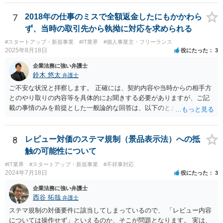
あるか否かという問題 ②税理士本人が税務業務をしていなかったとい
う税理士職務の妥当性の問題 ③クライアントが誤って簡易課税届出書
7
2018年の仕事のミスで全額返金したにもかかわら
を提出していたところ、税理士が課税方式の確認をしなかった問題 と
ず、当時の取引先から執拗に対応を求められる
いう課題があります。 ①については、 税理士が責任を持つのは契約に
#スタートアップ・新規事業
#IT業界
#個人事業主・フリーランス
明記された委任事務に限定されるのが原則です。 サービスとして委任
2025年8月18日
役にたった
3
事務外の税務相談に応じた結果、その責任を負う場合もゼロではあり
ませんが、責任追及するハードルはかなり上がります。 ②について
企業法務に強い弁護士
は、 実際上、税理士事務所では事務員が顧客対応することが多いと聞
鈴木 悠太
弁護士
きます。 そのため、メールに税理士が参加していないことや直接面談
ご不安な状況と拝察します。 正確には、契約内容や当時からの相手方
していないことをもって賠償請求の理由とすることは現実問題として
とのやり取りの内容等を具体的にお聞きする必要がありますが、ご記
は難しい可能性があります。 ③については、 税理士が、契約上の委任
載の事情のみを前提とした一般論的な回答は、以下のとおりです。 ①
事務外の税務相談をサービスで実施していた場合は、税理士側から積
相手方が主張し得た損害賠償請求権は、すでに消滅時効（2020年改正
極的に課税方式を確認しなければならないという程度の注意義務は認
前の商事消滅時効、不法行為消滅時効）にかかっている可能性が高い
められにくいのではないかと思います。 もっとも、顧問契約締結当初
です。 ②相手方の報告要求については、法的には従う義務はないでし
8
レビュー対価のステマ規制（景品表示法）への抵
から本件法人設立の相談についても依頼しており委任事務に含まれて
ょう。 ③すでに対応は完了しており、もし相手方から今後具体的な法
触の可能性について
いたと主張できる事情がある場合には、上記より幾分有利に進められ
的請求ないし措置がなされれば改めて検討するという方針でもよいよ
るかと思います。 より詳細な検討は、個別に法律事務所に問い合わせ
#IT業界
#スタートアップ・新規事業
#不祥事対応
うに思われます。
2024年7月18日
役にたった
3
て法律相談されるとよいでしょう。
企業法務に強い弁護士
西谷 拓哉
弁護士
ステマ規制の対価要件に該当してしまっているので、 「レビュー内容
については操作せず」といえるのか、そこが問題となります。 実は、