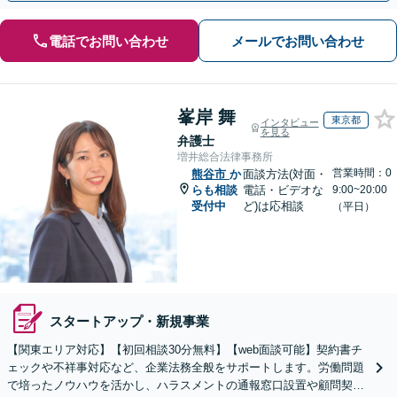
電話でお問い合わせ
メールでお問い合わせ
峯岸 舞
東京都
インタビュー
を見る
弁護士
増井総合法律事務所
営業時間：0
熊谷市
か
面談方法(対面・
らも相談
電話・ビデオな
9:00~20:00
受付中
ど)は応相談
（平日）
スタートアップ・新規事業
【関東エリア対応】【初回相談30分無料】【web面談可能】契約書チ
ェックや不祥事対応など、企業法務全般をサポートします。労働問題
で培ったノウハウを活かし、ハラスメントの通報窓口設置や顧問契約