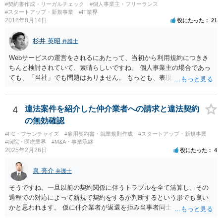
#契約書作成・リーガルチェック
#個人事業主・フリーランス
酷い品質であれば、商標権者のブランドイメージが傷ついてしまいま
#スタートアップ・新規事業
#IT業界
すし、その証商標権者にクレームが来てしまいますので、商標権を侵
2018年8月14日
役にたった
21
害します。その商品が流通すれば商標権（ロゴマーク等）に対する一
般消費者の信頼も害することになります。また、本来商標権者に入る
杉井 英昭
弁護士
べき利益が入らないことになります。 修理だけではそのような問題は
生じません。
Webサービスの運営をされるにあたって、当初から利用規約につきき
ちんと検討されていて、素晴らしいですね。 個人事業主の場合であっ
ても、「当社」でも問題はありません。 もっとも、表現に違和感があ
るというのであれば、屋号を使うとよいでしょう。 例えば、田中一郎
さんが「ABCウェブサービス」の屋号で事業を運営する際には、「当
社」の代わりに「ABCウェブサービス」とか「ABCWS」を使う等で
4
違法案件を紹介した仲介業者への請求と違法契約
す。
の無効確認
#FC・フランチャイズ
#雇用契約書・就業規則作成
#スタートアップ・新規事業
#病院・医療業界
#M&A・事業承継
2025年2月26日
役にたった
4
泉 亮介
弁護士
そうですね。一旦以前の契約関係に伴うトラブルを全て清算し、その
過程での対応によって新規で契約をするか判断するという形でも良い
かと思われます。 仮に仲介業者が返還を拒み当事者同士での解決が困
難となった場合は個別に弁護士に相談されると良いでしょう。