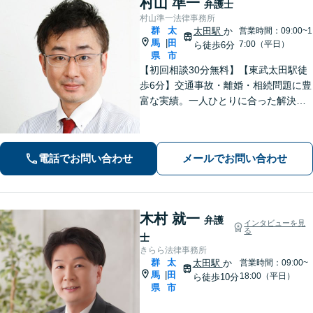
村山 準一
弁護士
村山準一法律事務所
群
太
太田駅
か
営業時間：09:00~1
馬
田
|
7:00（平日）
ら徒歩6分
県
市
【初回相談30分無料】【東武太田駅徒
歩6分】交通事故・離婚・相続問題に豊
富な実績。一人ひとりに合った解決方
法で納得できる解決を目指します。依
頼者ファーストで迅速対応。企業法務
もご相談ください。
電話でお問い合わせ
メールでお問い合わせ
木村 就一
弁護
インタビューを見
る
士
きらら法律事務所
群
太
太田駅
か
営業時間：09:00~
馬
田
|
18:00（平日）
ら徒歩10分
県
市