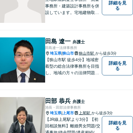
詳細を見
事務所・建築設計事務所を併
る
設しています。宅地建物取引
主任者として不動産売買、競
売事件を手掛けてきました。
不動産関係が得意です。
田島 遼一
弁護士
田島遼一法律事務所
埼玉県
狭山市
狭山市駅
から徒歩3分
|
【狭山市駅 徒歩4分】地域密
詳細を見
着型の総合法律事務所を目指
る
し、地域の方々の法律問題を
迅速かつ良い解決に導けるよ
う最善を尽くします。 法律問
題でお悩みのことがあればお
気軽にご相談ください。
田部 恭兵
弁護士
池長・田部法律事務所
埼玉県
上尾市
上尾駅
から徒歩3分
|
【JR線上尾駅より3分】【初
詳細を見
回相談無料】離婚男女問題/交
る
通事故/借金問題/遺産相続/債