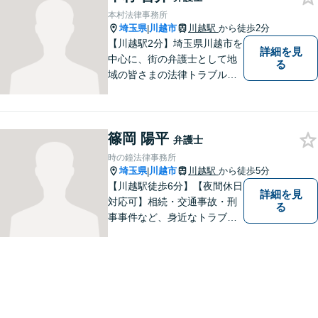
早めにご相談ください！【完
本村法律事務所
全個室対応】
埼玉県
川越市
川越駅
から徒歩2分
|
【川越駅2分】埼玉県川越市を
詳細を見
中心に、街の弁護士として地
る
域の皆さまの法律トラブル解
決をお手伝いしております。
迅速かつ丁寧な対応を心がけ
ております。 お一人で悩まず
篠岡 陽平
どうぞお気軽にご相談くださ
弁護士
い。
時の鐘法律事務所
埼玉県
川越市
川越駅
から徒歩5分
|
【川越駅徒歩6分】【夜間休日
詳細を見
対応可】相続・交通事故・刑
る
事事件など、身近なトラブル
に精通！依頼者の悩みに寄り
添うことを大切にしながら、
ご希望を尊重した解決になる
よう尽力します。お困りごと
があれば、お気軽にご連絡く
ださい。