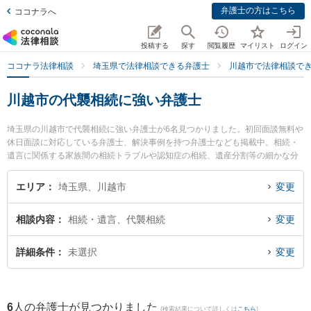
弁護士の方はこちら
ココナラへ
投稿する
探す
閲覧履歴
マイリスト
ログイン
ココナラ法律相談
埼玉県で法律相談できる弁護士
川越市で法律相談で
川越市の代襲相続に強い弁護士
埼玉県の川越市で代襲相続に強い弁護士が6名見つかりました。初回面談無料や
休日面談に対応している弁護士、解決事例を持つ弁護士なども掲載中。相続・
遺言に関係する家族間の相続トラブルや認知症の相続、遺産分割等の細かな分
野での絞り込み検索もでき便利です。特にベリーベスト法律事務所 川越オフィ
スの柳 秀哲弁護士や大森三起子法律事務所の大森 三起子弁護士、南古谷法律事
エリア
埼玉県、川越市
変更
務所の遠藤 浩紀弁護士のプロフィール情報や弁護士費用、強みなどが注目され
ています。『川越市で土日や夜間に発生した代襲相続のトラブルを今すぐに弁
相談内容
相続・遺言、代襲相続
変更
護士に相談したい』『代襲相続のトラブル解決の実績豊富な近くの弁護士を検
索したい』『初回相談無料で代襲相続を法律相談できる川越市内の弁護士に相
談予約したい』などでお困りの相談者さんにおすすめです。
詳細条件
未選択
変更
6
人の弁護士が見つかりました
(検索結果について詳しくは
こちら
)