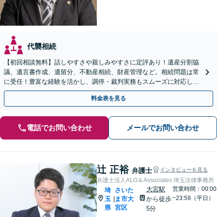
代襲相続
【初回相談無料】話しやすさや親しみやすさに定評あり！遺産分割協
議、遺言書作成、遺留分、不動産相続、財産管理など。相続問題は常
に受任！豊富な経験を活かし、調停・裁判実務もスムーズに対応しま
す【桶川駅6分】【オンライン相談OK】
料金表を見る
電話でお問い合わせ
メールでお問い合わせ
辻 正裕
弁護士
インタビューを見る
弁護士法人ALG＆Associates 埼玉法律事務所
大宮駅
営業時間：00:00
埼
さいた
~23:59（平日）
玉
ま市大
から徒歩
|
県
宮区
5分