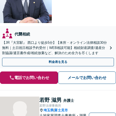
代襲相続
【JR『大宮駅』 西口より徒歩5分】【来所・オンライン法律相談30分
無料｜土日祝日相談予約受付｜WEB相談可能】相続財産調査/遺産分
割協議/遺言書作成/相続放棄など、解決のため全力を尽くします
料金表を見る
電話でお問い合わせ
メールでお問い合わせ
若野 滋男
弁護士
若野法律事務所
埼玉県
富士見市
|
土地家屋調査士事務所・測量