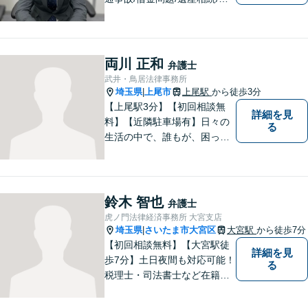
権回収を中心とした幅広い分
野を取り扱っております。皆
様に安心していただけるよう
に無料相談を時間を区切らず
両川 正和
弁護士
に設けております。ぜひ、お
武井・鳥居法律事務所
気軽にご相談ください。
埼玉県
上尾市
上尾駅
から徒歩3分
|
【上尾駅3分】【初回相談無
詳細を見
料】【近隣駐車場有】日々の
る
生活の中で、誰もが、困っ
て、悩んで、どうしたらいい
かわからなくて、途方に暮れ
て、何がなんだかわからなく
なってしまうことがあると思
鈴木 智也
弁護士
います。そんな時は、お気軽
虎ノ門法律経済事務所 大宮支店
に私にご相談ください。
埼玉県
さいたま市大宮区
大宮駅
から徒歩7分
|
【初回相談無料】【大宮駅徒
詳細を見
歩7分】土日夜間も対応可能！
る
税理士・司法書士など在籍で
ワンストップサービスを実
現。ふるさと埼玉で、皆様の