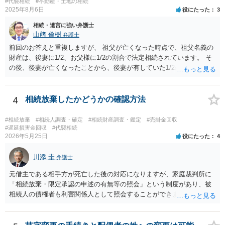
#代襲相続
#不動産・土地の相続
2025年8月6日
役にたった
3
相続・遺言に強い弁護士
山﨑 倫樹
弁護士
前回のお答えと重複しますが、 祖父が亡くなった時点で、祖父名義の
財産は、後妻に1/2、お父様に1/2の割合で法定相続されています。 そ
の後、後妻が亡くなったことから、後妻が有していた1/2の権利は、後
妻の兄弟姉妹側に相続され、 お父様が亡くなったことから、お父様が
有していた1/2の権利は、その子であるご相談者側に相続されていま
す。 ですので、後妻側の兄弟姉妹（亡くなっている場合はその子）
4
相続放棄したかどうかの確認方法
と、お父様の子であるご相談者とで遺産分割協議をしなければ、 祖父
の財産を名義移転することはできません。 もちろん、祖父の遺言書が
#相続放棄
#相続人調査・確定
#相続財産調査・鑑定
#売掛金回収
あれば話は別です。 さらに詳しいことは、相続財産に関する資料や戸
#遅延損害金回収
#代襲相続
2026年5月25日
役にたった
4
籍類をもって、お近くの弁護士に相談されることをお勧めします。
川添 圭
弁護士
元借主である相手方が死亡した後の対応になりますが、家庭裁判所に
「相続放棄・限定承認の申述の有無等の照会」という制度があり、被
相続人の債権者も利害関係人として照会することができます。照会を
行うべき家庭裁判所は、相続放棄の申述の管轄裁判所と同じ（原則と
して被相続人の最後の住所地を管轄する家庭裁判所）となります。照
会申請者の本人確認資料のほか、被相続人の相続関係の戸籍謄本類や