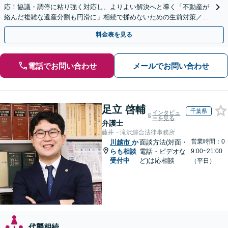
応！協議・調停に粘り強く対応し、よりよい解決へと導く「不動産が
絡んだ複雑な遺産分割も円滑に」相続で揉めないための生前対策／遺
言書の作成から執行【夜間相談可】【有楽町駅1分】
料金表を見る
電話でお問い合わせ
メールでお問い合わせ
足立 啓輔
千葉県
インタビュ
ーを見る
弁護士
藤井・滝沢綜合法律事務所
営業時間：0
川越市
か
面談方法(対面・
らも相談
電話・ビデオな
9:00~21:00
受付中
ど)は応相談
（平日）
代襲相続