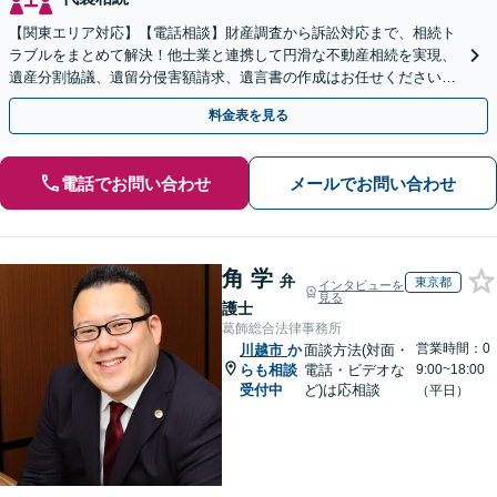
【関東エリア対応】【電話相談】財産調査から訴訟対応まで、相続ト
ラブルをまとめて解決！他士業と連携して円滑な不動産相続を実現、
遺産分割協議、遺留分侵害額請求、遺言書の作成はお任せください。
明確な料金体系【オンライン面談可能】
料金表を見る
電話でお問い合わせ
メールでお問い合わせ
角 学
弁
東京都
インタビューを
見る
護士
葛飾総合法律事務所
営業時間：0
川越市
か
面談方法(対面・
らも相談
電話・ビデオな
9:00~18:00
受付中
ど)は応相談
（平日）