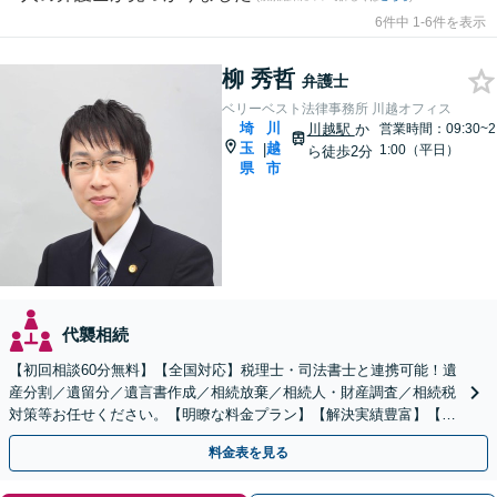
6件中 1-6件を表示
柳 秀哲
弁護士
ベリーベスト法律事務所 川越オフィス
埼
川
川越駅
か
営業時間：09:30~2
玉
越
|
1:00（平日）
ら徒歩2分
県
市
代襲相続
【初回相談60分無料】【全国対応】税理士・司法書士と連携可能！遺
産分割／遺留分／遺言書作成／相続放棄／相続人・財産調査／相続税
対策等お任せください。【明瞭な料金プラン】【解決実績豊富】【電
話相談可】
料金表を見る