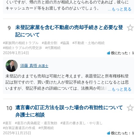
くいですが、甥の方と姪の方が相続人となられるのであれば，彼らに
キャッシュカード等をお渡しするのがよいでしょう。
9
未登記家屋を含む不動産の売却手続きと必要な登
記について
#家族間の相続トラブル
#遺産分割
#協議
#不動産・土地の相続
#相続トラブルの代理交渉
#代襲相続
2026年1月14日
役にたった
1
須藤 真悟
弁護士
未登記のままでも売却は可能だと考えます。表題登記と所有権移転登
記は別ですので、買い受けた人が登記手続きを行うことになるとは思
いますが、登記手続きの詳細については、法務局か司法書士に確認す
る必要があると考えます。
10
遺言書の訂正方法を誤った場合の有効性について
弁護士に相談
#遺言
#遺言の真偽鑑定・遺言無効
#遺言の書き直し・やり直し
#自筆証書遺言の作成
#代襲相続
2025年11月15日
役にたった
1