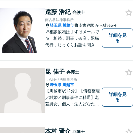
います。お気軽にご相談下さ
遠藤 浩紀
い。
弁護士
南古谷法律事務所
埼玉県
川越市
南古谷駅
から徒歩5分
|
※相談依頼はまずはメールで
詳細を見
※ 相続，刑事，破産，退職
る
代行，じっくりお話を聞き、
ひとつひとつのご相談に取り
組んでいきます。労働局やハ
ローワークでの勤務経験の中
昆 佳子
で、様々な問題に直面してき
弁護士
ました。相談だけでもお気軽
しらゆり法律事務所
にお問合せください。
埼玉県
川越市
|
【川越市駅12分】【債務整理
詳細を見
／離婚／刑事事件に精通】老
る
若男女、個人・法人どなたか
らのご相談もお待ちしていま
す！依頼者様の安堵されたお
顔や笑顔、感謝のお言葉が私
の喜びです。お困りの際はお
本村 晋介
弁護士