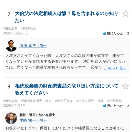
れば、その時点が起算点になりますので、相続放棄できる可能性があ
ります。最寄りの弁護士などにまずは相談した方がよいでしょう。
7
大伯父の法定相続人は誰？母も含まれるのか知り
たい
#相続放棄
#代襲相続
2026年3月23日
役にたった
2
西浦 嘉博
弁護士
大叔父さんが亡くなった際、大叔父さんの親族の誰が健在で、誰が亡
くなっていたかを精査する必要があります。 法定相続人が誰かについ
ては、亡くなった順番で左右され得るからです。 必要な戸籍謄本を揃
え、最寄りの法律事務所で相談されることをお勧めします。
8
相続放棄後の財産調査品の取り扱い方法について
教えてください
#相続放棄
#相続財産調査・鑑定
#相続手続き
#相続人調査・確定
#代襲相続
2026年2月2日
役にたった
2
相続・遺言に強い弁護士
尾崎 祐一
弁護士
お答えいたします。保管しておくだけで単純承認になることは考えに