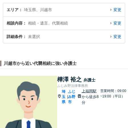
エリア
埼玉県、川越市
変更
相談内容
相続・遺言、代襲相続
変更
詳細条件
未選択
変更
川越市から近い代襲相続に強い弁護士
樺澤 裕之
弁護士
ふじみ野法律事務所
上福岡駅
営業時間：09:00
埼
ふじ
~19:00（平日）
玉
み野
から徒歩8
|
県
市
分