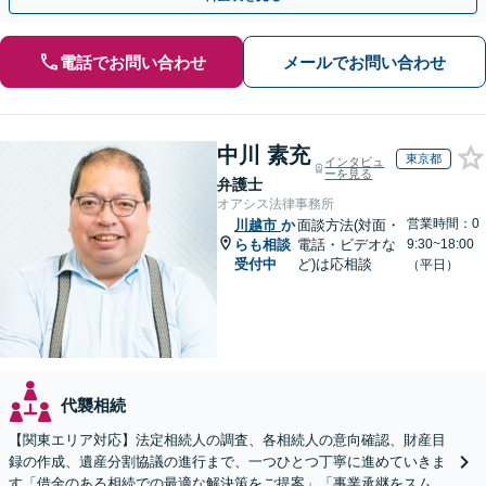
電話でお問い合わせ
メールでお問い合わせ
中川 素充
東京都
インタビュ
ーを見る
弁護士
オアシス法律事務所
営業時間：0
川越市
か
面談方法(対面・
らも相談
電話・ビデオな
9:30~18:00
受付中
ど)は応相談
（平日）
代襲相続
【関東エリア対応】法定相続人の調査、各相続人の意向確認、財産目
録の作成、遺産分割協議の進行まで、一つひとつ丁寧に進めていきま
す「借金のある相続での最適な解決策をご提案」「事業承継をスムー