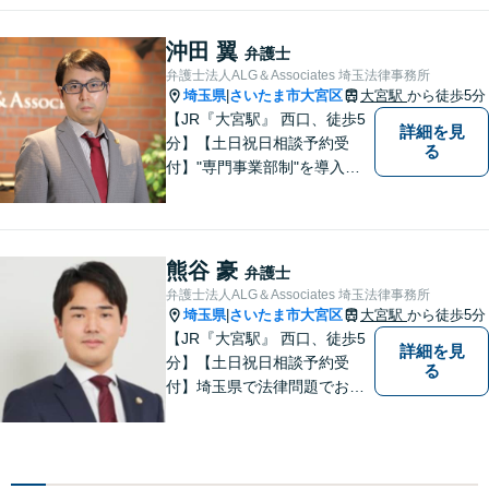
人生のお困りごとを解決しま
す。まずはご相談をお聞かせ
沖田 翼
弁護士
ください。
弁護士法人ALG＆Associates 埼玉法律事務所
埼玉県
さいたま市大宮区
大宮駅
から徒歩5分
|
【JR『大宮駅』 西口、徒歩5
詳細を見
分】【土日祝日相談予約受
る
付】"専門事業部制"を導入
し、所属弁護士の専門性強化
を図っています。どうぞお気
軽にご相談ください。
熊谷 豪
弁護士
弁護士法人ALG＆Associates 埼玉法律事務所
埼玉県
さいたま市大宮区
大宮駅
から徒歩5分
|
【JR『大宮駅』 西口、徒歩5
詳細を見
分】【土日祝日相談予約受
る
付】埼玉県で法律問題でお困
りの方、豊富な実績と専門性
を持つ弁護士が、ともに解決
を目指します。どうぞお気軽
にご相談ください。