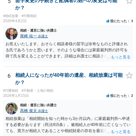
5
苗字変更の手続きと配偶者の姓への変更は可能
債権の存在を示す証拠資料などが必要になります。裁判所ウェブサイ
か？
トで案内されていることが多いので、管轄裁判所のホームページを確
#相続放棄
#代襲相続
認してみてください。
2026年4月2日
役にたった
3
相続・遺言に強い弁護士
尾崎 祐一
弁護士
お答えいたします。おそらく相談者様の苗字は珍奇なものと評価され
る氏であろうかと思います。そのような場合には家庭裁判所の許可を
得て氏を変えることができます。詳細は弁護士に相談されるのが宜し
いかと思います。
6
相続人になったが40年前の遺産、相続放棄は可能
か？
#代襲相続
#不動産・土地の相続
2026年1月15日
役にたった
2
相続・遺言に強い弁護士
髙橋 俊太
弁護士
相続放棄は「相続開始を知った時から3か月以内」に家庭裁判所へ申述
する必要があります（民法915条）。被相続人が40年前に亡くなってい
ても、貴方が相続人であることや相続財産の存在を最近知ったのであ