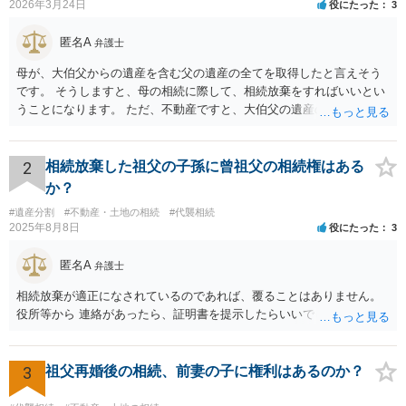
2026年3月24日
役にたった
3
匿名A
弁護士
母が、大伯父からの遺産を含む父の遺産の全てを取得したと言えそう
です。 そうしますと、母の相続に際して、相続放棄をすればいいとい
うことになります。 ただ、不動産ですと、大伯父の遺産の名義がまだ
母に移転してない状況ですので、 面倒なことはあるかもしれません。
2
相続放棄した祖父の子孫に曾祖父の相続権はある
か？
#遺産分割
#不動産・土地の相続
#代襲相続
2025年8月8日
役にたった
3
匿名A
弁護士
相続放棄が適正になされているのであれば、覆ることはありません。
役所等から 連絡があったら、証明書を提示したらいいでしょう。
3
祖父再婚後の相続、前妻の子に権利はあるのか？