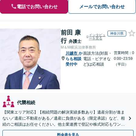
電話でお問い合わせ
メールでお問い合わせ
前田 康
神奈川県
インタビュ
ーを見る
行
弁護士
M＆M横浜法律事務所
営業時間：0
川越市
か
面談方法(対面・
らも相談
電話・ビデオな
0:00~23:59
受付中
ど)は応相談
（平日）
代襲相続
【関東エリア対応】【相続問題の解決実績多数あり】遺産分割が進ま
ない／遺産に不動産がある／遺産に負債がある（限定承認）など、相
続のご相談はお任せください。他士業連携で登記や株式対応もワンス
トップ対応します【土日祝対応可】【弁護士歴30年】
料金表を見る