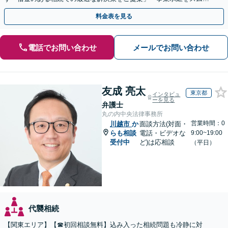
ズに進めるサポート／業種特有の課題にも柔軟に対応」
料金表を見る
電話でお問い合わせ
メールでお問い合わせ
友成 亮太
東京都
インタビュ
ーを見る
弁護士
丸の内中央法律事務所
営業時間：0
川越市
か
面談方法(対面・
らも相談
電話・ビデオな
9:00~19:00
受付中
ど)は応相談
（平日）
代襲相続
【関東エリア】【☎︎初回相談無料】込み入った相続問題も冷静に対