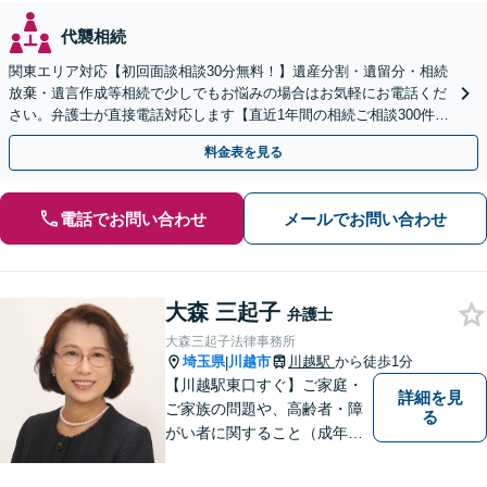
代襲相続
関東エリア対応【初回面談相談30分無料！】遺産分割・遺留分・相続
放棄・遺言作成等相続で少しでもお悩みの場合はお気軽にお電話くだ
さい。弁護士が直接電話対応します【直近1年間の相続ご相談300件以
上！＆相続の著書・セミナー多数】弁護士複数所属
料金表を見る
電話でお問い合わせ
メールでお問い合わせ
大森 三起子
弁護士
大森三起子法律事務所
埼玉県
川越市
川越駅
から徒歩1分
|
【川越駅東口すぐ】ご家庭・
詳細を見
ご家族の問題や、高齢者・障
る
がい者に関すること（成年後
見制度、虐待など）、犯罪被
害者の支援などに取り組んで