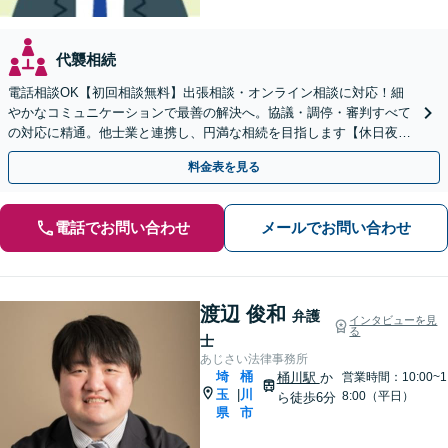
代襲相続
電話相談OK【初回相談無料】出張相談・オンライン相談に対応！細
やかなコミュニケーションで最善の解決へ。協議・調停・審判すべて
の対応に精通。他士業と連携し、円満な相続を目指します【休日夜間
対応】【上福岡駅8分】生前対策もお任せください
料金表を見る
電話でお問い合わせ
メールでお問い合わせ
渡辺 俊和
弁護
インタビューを見
る
士
あじさい法律事務所
埼
桶
桶川駅
か
営業時間：10:00~1
玉
川
|
8:00（平日）
ら徒歩6分
県
市