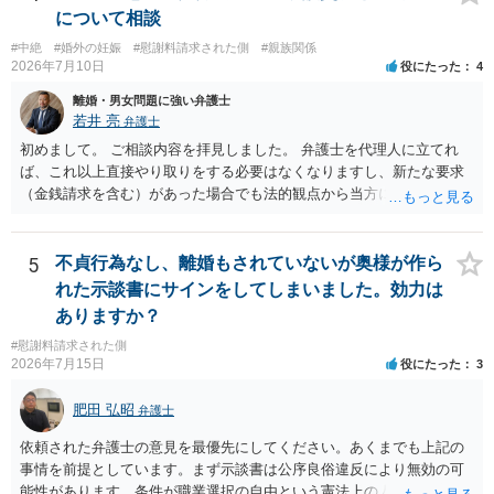
が、 ２００万円でも、５０万円でも、公序良俗に反するほど高額
はないかと推察します。
について相談
とはいえないと考えますので、 結局は、妥当かどうかというより
も、ご自身が納得できるかどうかという基準でお考えいただくといい
#中絶
#婚外の妊娠
#慰謝料請求された側
#親族関係
2026年7月10日
役にたった
4
と思います。 そのうえで、合意できるかは、相手も納得できるか
否かにかかってはきますが。 ４ 質問④ ご記載の内容からは判断
離婚・男女問題に強い弁護士
できないのですが、 清算条項を記載しないで合意することはリス
若井 亮
弁護士
クがありますので、むしろ、原則としては、清算条項を記載するべき
初めまして。 ご相談内容を拝見しました。 弁護士を代理人に立てれ
であるとお考えいただくといいです。 ご質問に対する回答は以上で
ば、これ以上直接やり取りをする必要はなくなりますし、新たな要求
すが、可能であれば、ご依頼になるかは別として、お近くの弁護士に
（金銭請求を含む）があった場合でも法的観点から当方に支払うべき
直接相談されて、 今後の対応についてアドバイス等を求めることを
義務があるのかを精査し、回答することができます。 代理人を立てな
お勧めいたします。 ご参考にしていただければ幸いです。
いのであれば、基本的にはご自身で対応していくことになります。 こ
れ以上の要求を回避するためには、合意内容を書面しておくことで
5
不貞行為なし、離婚もされていないが奥様が作ら
す。 特に重要な点としては、合意事項以外には貸し借りが無いことを
れた示談書にサインをしてしまいました。効力は
確認する条項（清算条項）をきちんと盛り込んでおくことです。 お金
ありますか？
を払うにしても、紛争が蒸し返されないよう、合意書を作成して取り
#慰謝料請求された側
交わすようにしてください。
2026年7月15日
役にたった
3
肥田 弘昭
弁護士
依頼された弁護士の意見を最優先にしてください。あくまでも上記の
事情を前提としています。まず示談書は公序良俗違反により無効の可
能性があります。条件が職業選択の自由という憲法上の人権を侵害し