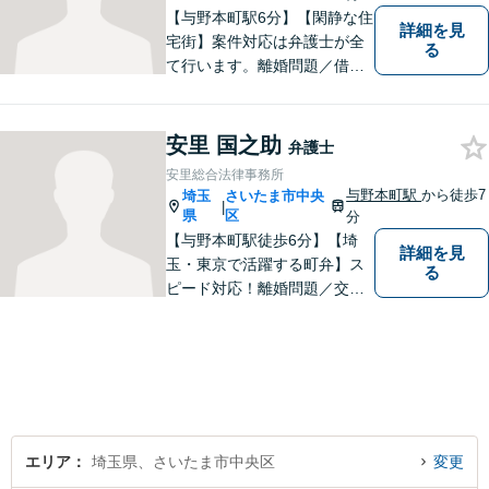
【与野本町駅6分】【閑静な住
詳細を見
宅街】案件対応は弁護士が全
る
て行います。離婚問題／借
金・債務整理／交通事故など
幅広く対応しております。迅
速かつ丁寧な対応を心がけて
安里 国之助
弁護士
おりますので、お気軽にご相
安里総合法律事務所
談ください。【弁護士歴10年
与野本町駅
から徒歩7
埼玉
さいたま市中央
|
以上】【初回相談30分無料】
県
区
分
【与野本町駅徒歩6分】【埼
詳細を見
玉・東京で活躍する町弁】ス
る
ピード対応！離婚問題／交通
事故／借金・債務整理／相続
など、お困りごとがあればお
気軽にご相談ください！皆様
が平穏な日々を取り戻せるよ
う、尽力してまいります。
【土日祝・夜間対応◎】
エリア
埼玉県、さいたま市中央区
変更