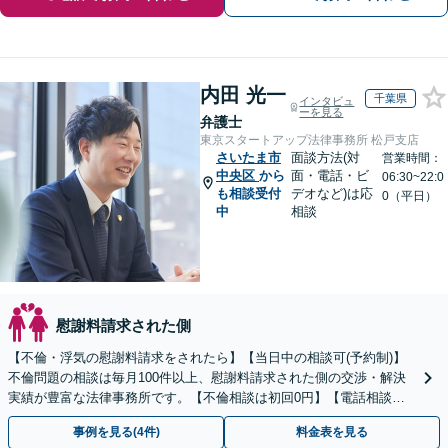
内田 光一
千葉県
インタビュ
ーを見る
弁護士
東京スタートアップ法律事務所 松戸支店
さいたま市
面談方法(対
営業時間：
中央区
から
面・電話・ビ
06:30~22:0
も相談受付
デオなど)は応
0（平日）
中
相談
慰謝料請求された側
【不倫・浮気の慰謝料請求をされたら】【当日中の相談可(予約制)】
不倫問題の相談は毎月100件以上、慰謝料請求された側の交渉・解決
実績が豊富な法律事務所です。【不倫相談は初回0円】【電話相談で
ご契約まで対応可/来所不要】
事例を見る(4件)
料金表を見る