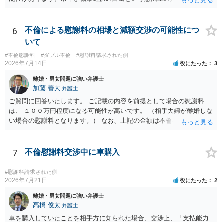
た内容であるからです。次に、サインをさせた経緯から、強迫取消の
可能性もあるかと思います。ご参考にしてください。
6
不倫による慰謝料の相場と減額交渉の可能性につ
いて
#不倫慰謝料
#ダブル不倫
#慰謝料請求された側
2026年7月14日
役にたった
3
離婚・男女問題に強い弁護士
加藤 善大
弁護士
ご質問に回答いたします。 ご記載の内容を前提として場合の慰謝料
は、 １００万円程度になる可能性が高いです。 （相手夫婦が離婚しな
い場合の慰謝料となります。） なお、上記の金額は不倫をした２名が
支払う総額の相場ですので、 ご自身が全額支払った場合は相手女性に
半額程度の支払を求める、 求償ができることになります。 その求償権
を放棄する場合の慰謝料相場は、６０万円から８０万円程度になるこ
7
不倫慰謝料交渉中に車購入
とが多いです。 （相手夫婦が離婚しませんので、減額してでも求償権
を放棄してもらうメリットがあることになります。） ５年後に離婚す
#慰謝料請求された側
る可能性について、慰謝料額に影響が出る可能性はないと考えます。
2026年7月21日
役にたった
2
最後に、ご依頼になる場合の弁護士費用は、ご依頼になる弁護士によ
離婚・男女問題に強い弁護士
り異なりますので、直接ご確認いただくといいですよ。 ご質問に対す
髙橋 俊太
弁護士
る回答は以上ですが、可能であれば、ご依頼になるかは別にして、お
車を購入していたことを相手方に知られた場合、交渉上、「支払能力
近くの弁護士に直接相談されて、今後の対応についてアドバイスを求