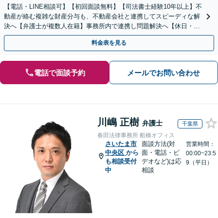
【電話・LINE相談可】【初回面談無料】【司法書士経験10年以上】不
動産が絡む複雑な財産分与も、不動産会社と連携してスピーディな解
決へ【弁護士が複数人在籍】事務所内で連携し問題解決へ【休日・夜
間面談可】【子連れ相談可】【虎ノ門駅1分】
料金表を見る
電話で面談予約
メールでお問い合わせ
川嶋 正樹
弁護士
千葉県
春田法律事務所 船橋オフィス
さいたま市
面談方法(対
営業時間：
中央区
から
面・電話・ビ
00:00~23:5
も相談受付
デオなど)は応
9（平日）
中
相談