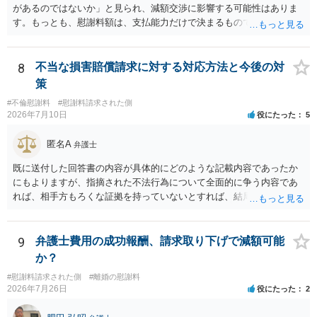
があるのではないか」と見られ、減額交渉に影響する可能性はありま
めることをおすすめいたします。 ご参考にしていただけますと幸いで
す。もっとも、慰謝料額は、支払能力だけで決まるものではなく、不
す。
貞行為の有無、やり取りの内容、会っていた回数、夫婦関係への影
響、離婚・別居の有無、証拠関係等によって判断されます。 ご記載の
ように、LINEのやり取りと数回の食事のみで性交渉がないのであれ
8
不当な損害賠償請求に対する対応方法と今後の対
ば、原則として不貞慰謝料支払義務は否定されます。他方で、性交渉
策
がない場合でも、親密なやり取りの内容や関係の態様によっては、婚
#不倫慰謝料
#慰謝料請求された側
姻共同生活の平穏を害したとして、例外的に慰謝料支払義務が肯定さ
2026年7月10日
役にたった
5
れることもあります。 すでに弁護士に依頼されているのであれば、車
の購入事情も含めて説明し、支払能力の問題と、そもそもの慰謝料額
匿名A
弁護士
の相当性を分けて交渉してもらう方がよいでしょう。
既に送付した回答書の内容が具体的にどのような記載内容であったか
にもよりますが、指摘された不法行為について全面的に争う内容であ
れば、相手方もろくな証拠を持っていないとすれば、結局は何もなく
（没交渉のまま）終わってしまう可能性はあると思います。 「疑いを
晴らす」ことが最重要なのであれば、むしろ、相手方から訴訟を提起
して貰い、あなたが勝訴（請求棄却）して不法行為が存在しなかった
9
弁護士費用の成功報酬、請求取り下げで減額可能
ことを公に認めてもらった方が（精神安定の面でも）ベターなのでは
か？
ないかとも思えます。そうであれば、「訴えられる」ことを怖がる必
#慰謝料請求された側
#離婚の慰謝料
要はなく、むしろ「出るところへ出ましょう」という態度の方が妥当
2026年7月26日
役にたった
2
です。 ただ、冒頭で述べたとおりこちらが強気に出て相手方に十分な
証拠がない場合には提訴されず消化不良状態で終わってしまう危険も