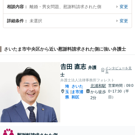
相談内容
離婚・男女問題、慰謝料請求された側
変更
詳細条件
未選択
変更
さいたま市中央区から近い慰謝料請求された側に強い弁護士
𠮷田 直志
弁護
インタビューを見
る
士
弁護士法人法律事務所フォレスト
北浦和駅
営業時間：09:0
埼
さいた
0~17:30（平
玉
ま市浦
から徒歩
|
県
和区
日）
2分