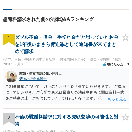
よう、お話をしっかり伺い、
具体的なアドバイスを行うよ
う心がけております。 新たな
慰謝料請求された側の法律Q&Aランキング
人生の第一歩を全力でサポー
トいたしますので、ぜひご相
談ください。
1
ダブル不倫・借金・手切れ金だと思っていたお金
を1年後いまさら脅迫罪として通知書が来てまと
めて請求
#ダブル不倫
#慰謝料請求された側
#異性関係(不貞等)
#借金・浪費癖
#裁判
2026年7月30日
役にたった
3
離婚・男女問題に強い弁護士
森本 偲音
弁護士
ご相談事項について、以下のとおり回答させていただきます。 ご参考
にしていただき、ご心配であれば最寄りの法律事務所に関係資料一式
をご持参の上、ご相談していただければと存じます。 ① このLINEの
流れを見る限り、100万円は貸付金ではなく、手切れ金・和解金と評価
される可能性はあるのか ⇒LINEを含む１００万円の貸付に至るまでの
やり取り等の経緯、誓約書の内容等を踏まえて、関係を清算するため
2
不倫の慰謝料請求に対する減額交渉の可能性と対
の 金銭であったと評価される可能性はあると考えます。 ② 「今後一
策
切関与しないなら100万円振り込む」というLINEや誓約書は、裁判上
#慰謝料請求された側
#不倫慰謝料
#ダブル不倫