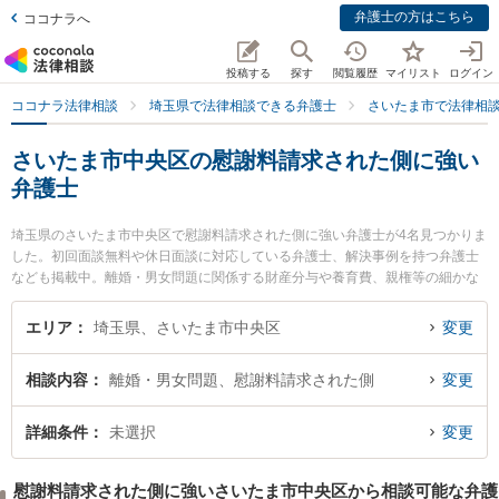
弁護士の方はこちら
ココナラへ
投稿する
探す
閲覧履歴
マイリスト
ログイン
ココナラ法律相談
埼玉県で法律相談できる弁護士
さいたま市で法律相
さいたま市中央区の慰謝料請求された側に強い
弁護士
埼玉県のさいたま市中央区で慰謝料請求された側に強い弁護士が4名見つかりま
した。初回面談無料や休日面談に対応している弁護士、解決事例を持つ弁護士
なども掲載中。離婚・男女問題に関係する財産分与や養育費、親権等の細かな
分野での絞り込み検索もでき便利です。特にSINTO法律事務所の鈴木 秀二弁護
士や埼玉つきあかり法律事務所の依田 隆文弁護士、さいたま新都心法律事務所
エリア
埼玉県、さいたま市中央区
変更
の眞砂 一也弁護士のプロフィール情報や弁護士費用、強みなどが注目されてい
ます。『さいたま市中央区で土日や夜間に発生した慰謝料請求された側のトラ
相談内容
離婚・男女問題、慰謝料請求された側
変更
ブルを今すぐに弁護士に相談したい』『慰謝料請求された側のトラブル解決の
実績豊富な近くの弁護士を検索したい』『初回相談無料で慰謝料請求された側
を法律相談できるさいたま市中央区内の弁護士に相談予約したい』などでお困
詳細条件
未選択
変更
りの相談者さんにおすすめです。
慰謝料請求された側に強いさいたま市中央区から相談可能な弁護