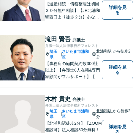
【遺産相続・債務整理は初回
詳細を見
３０分無料相談】【JR北浦和
る
駅西口より徒歩２分】あなた
の悩み、法律事務所イマイズ
ミがお預かりします。あなた
の代わりに悩み、考え、解決
滝田 賢吾
弁護士
策をご提案します。
弁護士法人法律事務所フォレスト
北浦和駅
から徒歩2
埼玉
さいたま市浦和
|
県
区
分
【事務所の顧問契約数300社
詳細を見
以上】【弁護士6人在籍&専門
る
家顧問がフルサポート】【北
浦和駅2分】企業法務に強い弁
護士が労働雇用、債権回収、
商取引問題などに対応しま
木村 貴史
弁護士
す。中小企業さま、個人事業
弁護士法人法律事務所フォレスト
主さまからのご相談に注力
北浦和駅
から徒歩2
埼玉
さいたま市浦和
|
【初回面談無料】
県
区
分
【北浦和駅徒歩2分】【ZOOM
詳細を見
相談可】法人相談30分無料！
る