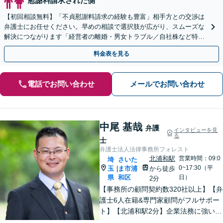
慰謝料請求された側
【初回相談無料】「不貞慰謝料請求の経験も豊富」相手方との交渉は
弁護士にお任せください。早めの相談で選択肢が広がり、スムーズな
解決につながります「経営者の離婚・男女トラブル／自社株など特有
の問題にもきめ細やかにサポート」【夜間相談可】
料金表を見る
電話でお問い合わせ
メールでお問い合わせ
中尾 基哉
弁護
インタビューを見
る
士
弁護士法人法律事務所フォレスト
北浦和駅
営業時間：09:0
埼
さいた
0~17:30（平
玉
ま市浦
から徒歩
|
県
和区
日）
2分
【事務所の顧問契約数320社以上】【弁
護士6人在籍&専門家顧問がフルサポー
ト】【北浦和駅2分】企業法務に強い弁
護士が労働雇用、債権回収、刑事、不