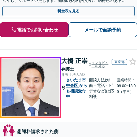
活かし、サポートいたします。傾聴の姿勢を心がけ、納得感のある解
決を
料金表を見る
電話でお問い合わせ
メールで面談予約
大橋 正崇
東京都
インタビュ
ーを見る
弁護士
弁護士法人AO
さいたま市
面談方法(対
営業時間：
中央区
から
面・電話・ビ
09:00~18:0
も相談受付
デオなど)は応
0（平日）
中
相談
慰謝料請求された側