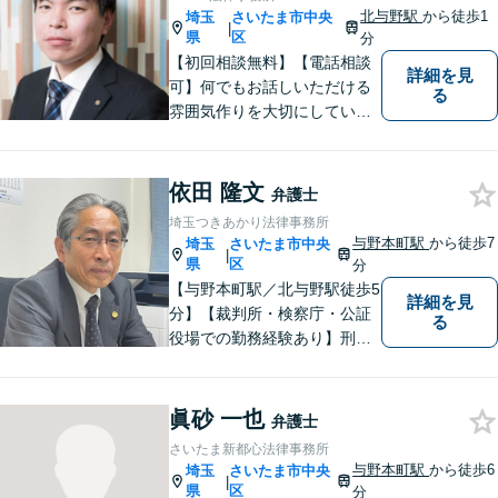
北与野駅
から徒歩1
埼玉
さいたま市中央
|
県
区
分
【初回相談無料】【電話相談
詳細を見
可】何でもお話しいただける
る
雰囲気作りを大切にしていま
す。弁護士に実際にご依頼な
さるかどうかは、アドバイス
をお聞きになってからの判断
依田 隆文
弁護士
で構いませんので、トラブル
埼玉つきあかり法律事務所
でお困りの方は一人で悩ま
与野本町駅
から徒歩7
埼玉
さいたま市中央
|
ず、一度お気軽にご相談下さ
県
区
分
い。
【与野本町駅／北与野駅徒歩5
詳細を見
分】【裁判所・検察庁・公証
る
役場での勤務経験あり】刑事
事件・交通事故・離婚など、
お困りごとはなんでもご相談
ください。一人一人に真摯に
眞砂 一也
弁護士
向き合い、納得のいく解決へ
さいたま新都心法律事務所
と導いてまいります。【休
与野本町駅
から徒歩6
埼玉
さいたま市中央
|
日・夜間対応】
県
区
分