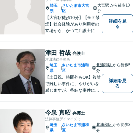
大宮駅
から徒歩10
埼玉
さいたま市大宮
|
県
区
分
【大宮駅徒歩10分】【全面禁
詳細を見
煙】社会経験があり利用者の
る
立場から、かつて弁護士に相
談したり、依頼した経験があ
ります。 どのようにしたら、
敷居を低くできるか、緊張せ
津田 哲哉
弁護士
ずに、リラックスして頂ける
津田法律事務所
か、なごやかな雰囲気作りを
北浦和駅
から徒歩5
埼玉
さいたま市浦和
|
常に心掛けています。
県
区
分
【土日祝、時間外もOK】複雑
詳細を見
で難しい事件に、やりがいを
る
感じますが、些細な事件にも
丁寧に対応します。コンサル
ティング会社での経験から、
会社経営、経理・税務などに
今泉 真昭
弁護士
も詳しく、きめ細かく対応致
法律事務所イマイズミ
します。刑事事件にも力を入
北浦和駅
から徒歩2
埼玉
さいたま市浦和
|
れています。
県
区
分