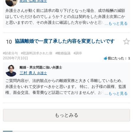
肥田 弘昭
弁護士
ありますので、名誉回復を重視するなら、逆に相手方を被告として債
務不存在確認請求訴訟を提起することも考えられます（事案によって
弁護士さんが動く前に請求の取り下げとなった場合、成功報酬の減額
は、十分な根拠もなく不法行為と決めつけたことに対する慰謝料請求
はしていただけるのでしょうか？との点は契約をした弁護士次第にか
も併せて行う）。 しかしながら、訴訟への対応は（仮に弁護士へ対応
と思いますので、その弁護士に確認した方が良いかと思います。ご参
を任せるとしても）気力が必要であり、精神疾患を抱えながら対応す
考にしてください。
るのはしんどい面があります。 名誉回復を重視してとことん毅然と対
応するのがよいのか、それとも相手方の主張の一部をある程度受け入
10
協議離婚で一度了承した内容を変更したいです
れて（紛らわしい言動があったとして）示談や和解で収めるか、とい
う選択になると思います。弁護士によっても意見が分かれるところで
#財産分与
#慰謝料請求された側
#離婚協議
#調停
すので、地元の複数の弁護士に聞いてみた方がよいと思います。
2026年7月10日
役にたった
1
離婚・男女問題に強い弁護士
三村 勇人
弁護士
ご質問内容が、法的観点からの離婚実務と大きく乖離しているため、
弁護士をいれて交渉すべきかと思います。 特に、お子様の親権、監護
権、面会交流、養育費など話題にでておりませんが、お子様の権利を
守るための重要な検討事項です。 離婚する際に決めることは多く、そ
れを決めなかったために生じる質問がこの法律相談でも多くあげられ
ます。 一生に一度あるかないかの離婚という法律問題ですので、お近
もっとみる
くの弁護士事務所にご相談されることをお勧めします。