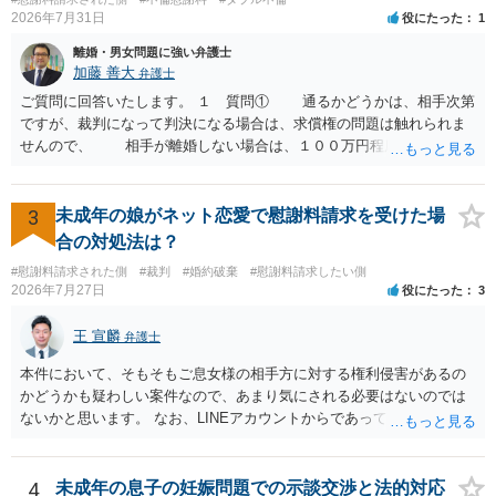
どの程度証拠価値があるのか ⇒前後のやり取りや誓約書の具体的内容
2026年7月31日
役にたった
1
を見ない限り、具体的な判断はできませんが、一定の証拠価値はある
と考えます。 ③ 借用書があっても、後から100万円を貸付扱いに変更
離婚・男女問題に強い弁護士
することは認められるのか。 ⇒おそらく１００万円は不当利得（受け
加藤 善大
弁護士
取る正当な権利がないのに利益を取得した）として返還請求されてい
ご質問に回答いたします。 １ 質問① 通るかどうかは、相手次第
るものかと推察しますので、 貸金返還ではないかと存じます。 ④ 私
ですが、裁判になって判決になる場合は、求償権の問題は触れられま
は現在、収入も不安定で貯金もなくリボ払い借金が既に約100万あり。
せんので、 相手が離婚しない場合は、１００万円程度となる可能
今年に再婚したが主人はお金に厳しい為、一括で220万円を支払う事は
性があると思われます。 交渉については、相手としても、裁判を
困難 仮に裁判で敗訴した場合でも、分割払いになる可能性はあります
するデメリットはありますから（経済的、時間的、精神的負担等）、
か。 ⇒判決となり敗訴してしまった場合は、強制執行により不動産等
反対にご自身が、裁判も辞さずという姿勢を示すことで、プラス
3
未成年の娘がネット恋愛で慰謝料請求を受けた場
の財産を差し押さえられ、そこから債権回収が図られることになりま
に働く可能性は有り得ます。 交渉で解決する多くの場合は、相手
合の対処法は？
すが、 和解であれば柔軟な解決が可能ですので、その場合は分割払
が弁護士に依頼しているケースで、５０万円以下で合意できる場合は
いにより支払うことも十分可能です。 ⑤ このような事情であれば、私
#慰謝料請求された側
#裁判
#婚約破棄
#慰謝料請求したい側
稀であると思います。 通常は、６０万円から８０万円程度になる
2026年7月27日
役にたった
3
は120万円のみ和解交渉を続けるべきでしょうか。 ⇒ご相談者様の認
ことが多いというのが私の印象です。 ２ 質問② ご記載の内容が
識を前提にすれば、１００万円も含めて返済する必要はないと考えら
減額を進めるうえでの交渉材料かと思います。 なお、ご自身が離
王 宣麟
れるため、 120万円のみについて交渉を続けることがベターかと存じ
弁護士
婚しないことは、交渉材料にはならないかと思いますので、ご注意く
ます。
ださい。 また、相手夫婦の婚姻関係が既に破綻していたことや、
本件において、そもそもご息女様の相手方に対する権利侵害があるの
相手女性が結婚しているとは知らなかったと主張することもあります
かどうかも疑わしい案件なので、あまり気にされる必要はないのでは
が、 ケースバイケースですので、ご自身の場合にそれらの主張が
ないかと思います。 なお、LINEアカウントからであっても、そこに紐
できるかはよくお考え下さい。 ３ 質問③ 違約金を５０万円とす
づけられた電話番号の開示→携帯電話会社から氏名・住所が開示され
る旨の交渉をすることが妥当かどうかという基準はありません。
るパターンはありえるものの、本件のような精神的損害が発生したと
公序良俗に反するような金額では、その条項自体が無効になり得ます
明確にいえないような案件において開示がなされる可能性も低いので
4
未成年の息子の妊娠問題での示談交渉と法的対応