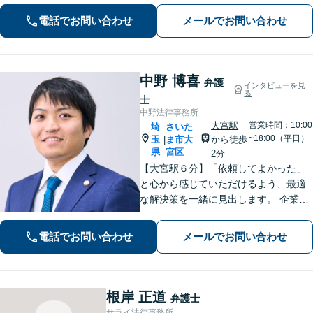
動産などに対応します。中小企業さ
電話でお問い合わせ
メールでお問い合わせ
ま、個人事業主さまからのご相談に注
力【初回面談無料】
中野 博喜
弁護
インタビューを見
る
士
中野法律事務所
大宮駅
営業時間：10:00
埼
さいた
~18:00（平日）
玉
ま市大
から徒歩
|
県
宮区
2分
【大宮駅６分】「依頼してよかった」
と心から感じていただけるよう、最適
な解決策を一緒に見出します。 企業法
務／相続／債権回収／不動産トラブル
／労務など。お困りごとやお悩みは、
電話でお問い合わせ
メールでお問い合わせ
どうぞお気軽にお知らせください。
【夜間・休日の相談可能】【オンライ
ン相談可能】
根岸 正道
弁護士
サライ法律事務所