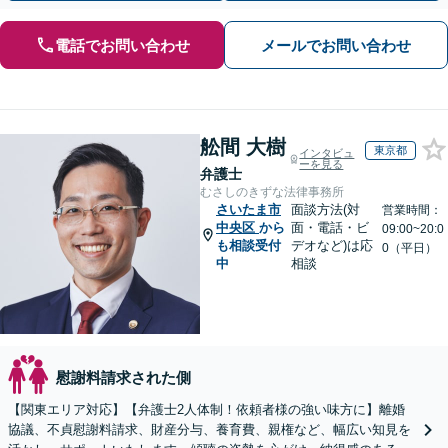
電話でお問い合わせ
メールでお問い合わせ
舩間 大樹
東京都
インタビュ
ーを見る
弁護士
むさしのきずな法律事務所
さいたま市
面談方法(対
営業時間：
中央区
から
面・電話・ビ
09:00~20:0
も相談受付
デオなど)は応
0（平日）
中
相談
慰謝料請求された側
【関東エリア対応】【弁護士2人体制！依頼者様の強い味方に】離婚
協議、不貞慰謝料請求、財産分与、養育費、親権など、幅広い知見を