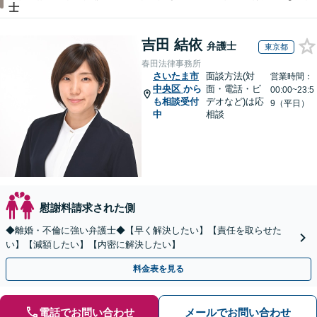
士
吉田 結依
弁護士
東京都
春田法律事務所
さいたま市
面談方法(対
営業時間：
中央区
から
面・電話・ビ
00:00~23:5
も相談受付
デオなど)は応
9（平日）
中
相談
慰謝料請求された側
◆離婚・不倫に強い弁護士◆【早く解決したい】【責任を取らせた
い】【減額したい】【内密に解決したい】
料金表を見る
電話でお問い合わせ
メールでお問い合わせ