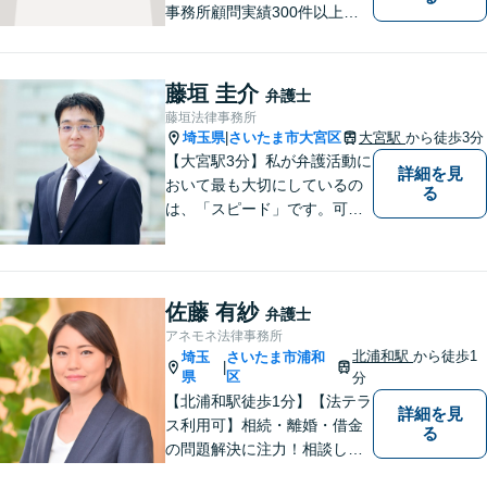
事務所顧問実績300件以上！
お一人お一人の抱える問題を
的確に把握し、ご意向に沿え
るよう尽力いたします！業種
藤垣 圭介
弁護士
ごとに専門化したチームでの
藤垣法律事務所
サポート体制あり！ぜひ一度
埼玉県
さいたま市大宮区
大宮駅
から徒歩3分
|
ご相談ください。
【大宮駅3分】私が弁護活動に
詳細を見
おいて最も大切にしているの
る
は、「スピード」です。可能
な限り「スピード」あるご案
内の上、難解な法律のお話を
分かりやすく説明すること
で、少しでもご依頼者様の安
佐藤 有紗
弁護士
心につながるように尽くして
アネモネ法律事務所
おります。
北浦和駅
から徒歩1
埼玉
さいたま市浦和
|
県
区
分
【北浦和駅徒歩1分】【法テラ
詳細を見
ス利用可】相続・離婚・借金
る
の問題解決に注力！相談して
よかったと思っていただける