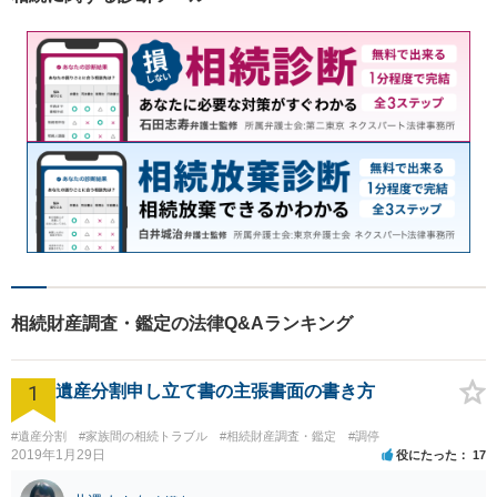
者にとってベストな解決方法
を一緒に考えていきます。
相続財産調査・鑑定の法律Q&Aランキング
1
遺産分割申し立て書の主張書面の書き方
#遺産分割
#家族間の相続トラブル
#相続財産調査・鑑定
#調停
2019年1月29日
役にたった
17