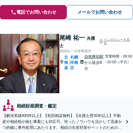
電話でお問い合わせ
メールでお問い合わせ
尾崎 祐一
弁護
インタビューを見
る
士
尾崎祐一法律事務所
自衛隊前駅
営業時間：09:00
北
札幌
~20:00（平日）
海
市南
から徒歩8
|
道
区
分
相続財産調査・鑑定
【解決実績400件以上】【初回相談無料】【弁護士歴35年以上】不動
産や相続税が絡む事案にも対応可。培ったノウハウを活かして迅速か
つ的確に事件処理にあたります。相続の生前対策やペットのための年