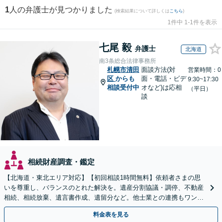
1
人の弁護士が見つかりました
(検索結果について詳しくは
こちら
)
1件中 1-1件を表示
七尾 毅
弁護士
北海道
南3条総合法律事務所
札幌市清田
面談方法(対
営業時間：0
区
からも
面・電話・ビデ
9:30~17:30
相談受付中
オなど)は応相
（平日）
談
相続財産調査・鑑定
【北海道・東北エリア対応】【初回相談1時間無料】依頼者さまの思
いを尊重し、バランスのとれた解決を。遺産分割協議・調停、不動産
相続、相続放棄、遺言書作成、遺留分など。他士業との連携もワンス
トップで対応します【休日・夜間面談OK】
料金表を見る