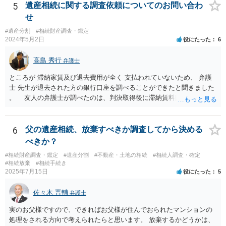
5
遺産相続に関する調査依頼についてのお問い合わ
せ
#遺産分割
#相続財産調査・鑑定
2024年5月2日
役にたった
6
高島 秀行
弁護士
ところが 滞納家賃及び退去費用が全く 支払われていないため、 弁護
士 先生が退去された方の銀行口座を調べることができたと聞きました
。 友人の弁護士が調べたのは、判決取得後に滞納賃料回収のため
に、預金の有無及び残高の開示を求めたもので 判決を取るために、
預金の入出金履歴を調べたわけではありません。 残念ながら、事案
や目的も異なりますし、開示の内容も異なります。
6
父の遺産相続、放棄すべきか調査してから決める
べきか？
#相続財産調査・鑑定
#遺産分割
#不動産・土地の相続
#相続人調査・確定
#相続放棄
#相続手続き
2025年7月15日
役にたった
5
佐々木 晋輔
弁護士
実のお父様ですので、できればお父様が住んでおられたマンションの
処理をされる方向で考えられたらと思います。 放棄するかどうかは、