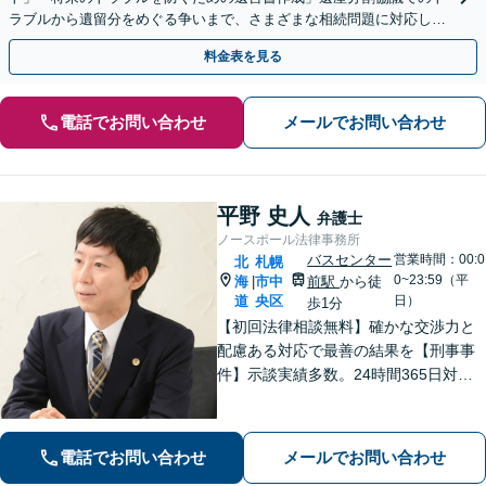
ラブルから遺留分をめぐる争いまで、さまざまな相続問題に対応して
います「アクセス良好・WEB面談対応で安心の相談」
料金表を見る
電話でお問い合わせ
メールでお問い合わせ
平野 史人
弁護士
ノースポール法律事務所
バスセンター
営業時間：00:0
北
札幌
0~23:59（平
海
市中
前駅
から徒
|
道
央区
日）
歩1分
【初回法律相談無料】確かな交渉力と
配慮ある対応で最善の結果を【刑事事
件】示談実績多数。24時間365日対応
で身柄解放・不起訴を目指します【交
通事故】保険会社顧問事務所での勤務
経験あり。【バスセンター前駅3番出口
電話でお問い合わせ
メールでお問い合わせ
徒歩1分】