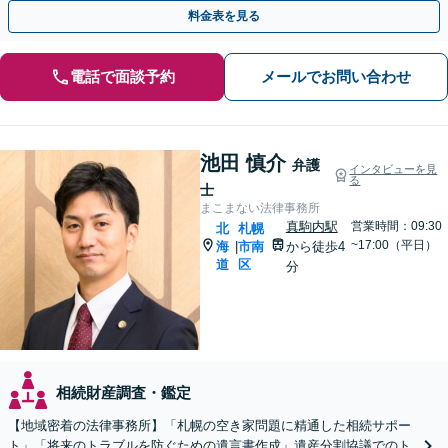
金システムもお任せ【完全個室】【自衛隊前駅8分】
料金表を見る
電話で面談予約
メールでお問い合わせ
池田 慎介
弁護
インタビューを見
る
士
まこまない法律事務所
真駒内駅
営業時間：09:30
北
札幌
~17:00（平日）
海
市南
から徒歩4
|
道
区
分
相続財産調査・鑑定
【地域密着の法律事務所】「札幌の空き家問題に精通した相続サポー
ト」「将来のトラブルを防ぐための遺言書作成」遺産分割協議でのト