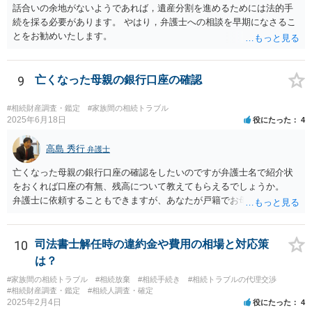
話合いの余地がないようであれば，遺産分割を進めるためには法的手
続を採る必要があります。 やはり，弁護士への相談を早期になさるこ
とをお勧めいたします。
9
亡くなった母親の銀行口座の確認
#相続財産調査・鑑定
#家族間の相続トラブル
2025年6月18日
役にたった
4
高島 秀行
弁護士
亡くなった母親の銀行口座の確認をしたいのですが弁護士名で紹介状
をおくれば口座の有無、残高について教えてもらえるでしょうか。
弁護士に依頼することもできますが、あなたが戸籍でお母さんの相続
人であり、相続人本人であることなどを証明すれば、口座の有無や残
高は教えてくれると思います。 自分ではよくわからないということ
であれば、弁護士に相談し依頼されたら良いと思います。
10
司法書士解任時の違約金や費用の相場と対応策
は？
#家族間の相続トラブル
#相続放棄
#相続手続き
#相続トラブルの代理交渉
#相続財産調査・鑑定
#相続人調査・確定
2025年2月4日
役にたった
4