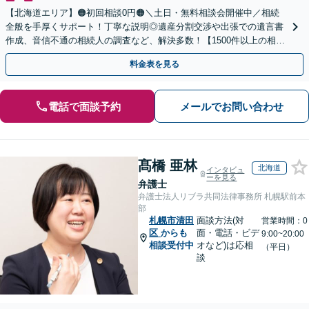
【北海道エリア】🟠初回相談0円🟠＼土日・無料相談会開催中／相続
全般を手厚くサポート！丁寧な説明◎遺産分割交渉や出張での遺言書
作成、音信不通の相続人の調査など、解決多数！【1500件以上の相談
実績あり】【分かりやすい料金体系】
料金表を見る
電話で面談予約
メールでお問い合わせ
髙橋 亜林
北海道
インタビュ
ーを見る
弁護士
弁護士法人リブラ共同法律事務所 札幌駅前本
部
札幌市清田
面談方法(対
営業時間：0
区
からも
面・電話・ビデ
9:00~20:00
相談受付中
オなど)は応相
（平日）
談