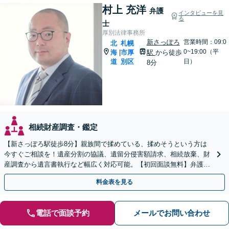
村上 充洋
弁護
インタビューを見
る
士
厚別法律事務所
新さっぽろ
営業時間：09:0
北
札幌
0~19:00（平
海
市厚
駅
から徒歩
|
道
別区
日）
8分
相続財産調査・鑑定
【新さっぽろ駅徒歩8分】親族間で揉めている、揉めそうという方は
今すぐご相談を！遺産分割の協議、遺留分侵害額請求、相続放棄、財
産調査から遺言書執行など幅広く対応可能。【初回面談無料】弁護士
が窓口になりストレス軽減！
料金表を見る
電話で面談予約
メールでお問い合わせ