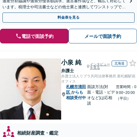
遺産分割協議や遺留分侵害額請求、遺言書作成など、幅広く対応して
います。税理士や司法書士などの他士業と連携してワンストップでの
解決が可能です。ぜひご相談ください。
料金表を見る
電話で面談予約
メールで面談予約
小泉 純
北海道
インタビュー
を見る
弁護士
弁護士法人リブラ共同法律事務所 新札幌駅前
オフィス
札幌市清田
面談方法(対
営業時間：0
区
からも
面・電話・ビデ
9:00~20:00
相談受付中
オなど)は応相
（平日）
談
相続財産調査・鑑定