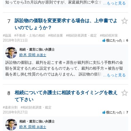
知ってから3カ月以内が原則ですが、家庭裁判所に申立すれば3カ月の
期間を伸長することができます。 その間に、財産の状況を調査して、
放棄するかどうか決めることができます。 銀行やサラ金が数年も放置
することはありませんので、数年後に借金が発見される可能性はほぼ
7
訴訟物の価額を変更要求する場合は、上申書でよ
ありません。 なお、私が扱った相続放棄を検討していた案件で、期間
いのでしょうか？
伸長して調査したところ、サラ金に対する過払金など相当な財産が見
#協議
#不動産・土地の相続
#相続放棄
#相続財産調査・鑑定
#相続税対策
つかったため相続したという事例がありました。
2018年3月11日
役にたった
6
相続・遺言に強い弁護士
鈴木 崇裕
弁護士
訴訟物の価額は、裁判を起こす者＝原告が裁判所に支払う手数料の金
額を算定するために設定するものであって、裁判の相手方＝被告が疑
義を差し挟む性質のものではありません。 訴訟物の価額自体が裁判の
目的（審理の対象）となることもありませんので、上申書や証拠を出
したとしても、変更されることはありません。
8
相続について弁護士に相談するタイミングを教え
て下さい
#遺産分割
#相続財産調査・鑑定
2018年9月27日
役にたった
7
相続・遺言に強い弁護士
鈴木 崇裕
弁護士