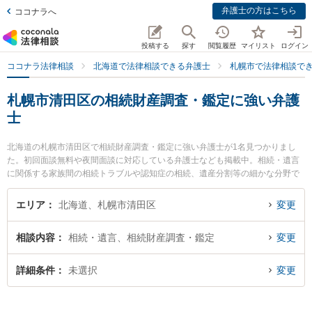
弁護士の方はこちら
ココナラへ
投稿する
探す
閲覧履歴
マイリスト
ログイン
ココナラ法律相談
北海道で法律相談できる弁護士
札幌市で法律相談で
札幌市清田区の相続財産調査・鑑定に強い弁護
士
北海道の札幌市清田区で相続財産調査・鑑定に強い弁護士が1名見つかりまし
た。初回面談無料や夜間面談に対応している弁護士なども掲載中。相続・遺言
に関係する家族間の相続トラブルや認知症の相続、遺産分割等の細かな分野で
の絞り込み検索もでき便利です。特に中山Drive法律事務所の中山 雄太弁護士の
プロフィール情報や弁護士費用、強みなどが注目されています。『札幌市清田
エリア
北海道、札幌市清田区
変更
区で土日や夜間に発生した相続財産調査・鑑定のトラブルを今すぐに弁護士に
相談したい』『相続財産調査・鑑定のトラブル解決の実績豊富な近くの弁護士
相談内容
相続・遺言、相続財産調査・鑑定
変更
を検索したい』『初回相談無料で相続財産調査・鑑定を法律相談できる札幌市
清田区内の弁護士に相談予約したい』などでお困りの相談者さんにおすすめで
す。
詳細条件
未選択
変更