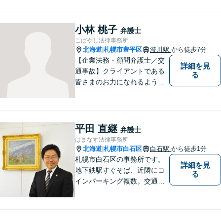
小林 桃子
弁護士
こばやし法律事務所
北海道
札幌市豊平区
澄川駅
から徒歩7分
|
【企業法務・顧問弁護士／交
詳細を見
通事故】クライアントである
る
皆さまのお力になれるよう全
力を尽くします。お気軽にお
相談ください。
平田 直継
弁護士
はまなす法律事務所
北海道
札幌市白石区
白石駅
から徒歩1分
|
札幌市白石区の事務所です。
詳細を見
地下鉄駅すぐそば、近隣にコ
る
インパーキング複数。交通の
利便も良く、近隣の厚別区、
豊平区、清田区、北広島市、
恵庭市、千歳市、江別市から