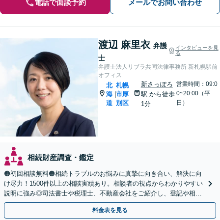
電話で面談予約
メールでお問い合わせ
渡辺 麻里衣
弁護
インタビューを見
る
士
弁護士法人リブラ共同法律事務所 新札幌駅前
オフィス
新さっぽろ
営業時間：09:0
北
札幌
0~20:00（平
海
市厚
駅
から徒歩
|
道
別区
日）
1分
相続財産調査・鑑定
🟠初回相談無料🟠相続トラブルのお悩みに真摯に向き合い、解決に向
け尽力！1500件以上の相談実績あり。相談者の視点からわかりやすい
説明に強み◎司法書士や税理士、不動産会社をご紹介し、登記や相続
税の申告までワンストップで対応【夜間相談可】
料金表を見る