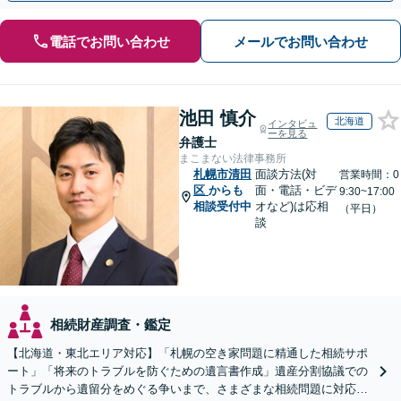
電話でお問い合わせ
メールでお問い合わせ
池田 慎介
北海道
インタビュ
ーを見る
弁護士
まこまない法律事務所
札幌市清田
面談方法(対
営業時間：0
区
からも
面・電話・ビデ
9:30~17:00
相談受付中
オなど)は応相
（平日）
談
相続財産調査・鑑定
【北海道・東北エリア対応】「札幌の空き家問題に精通した相続サポ
ート」「将来のトラブルを防ぐための遺言書作成」遺産分割協議での
トラブルから遺留分をめぐる争いまで、さまざまな相続問題に対応し