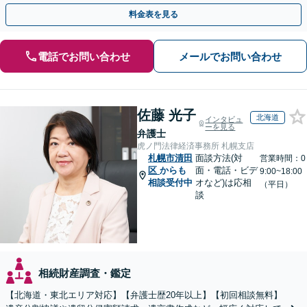
ています「アクセス良好・WEB面談対応で安心の相談」
料金表を見る
電話でお問い合わせ
メールでお問い合わせ
佐藤 光子
北海道
インタビュ
ーを見る
弁護士
虎ノ門法律経済事務所 札幌支店
札幌市清田
面談方法(対
営業時間：0
区
からも
面・電話・ビデ
9:00~18:00
相談受付中
オなど)は応相
（平日）
談
相続財産調査・鑑定
【北海道・東北エリア対応】【弁護士歴20年以上】【初回相談無料】