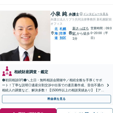
小泉 純
弁護士
インタビューを見る
弁護士法人リブラ共同法律事務所 新札幌駅前
オフィス
新さっぽろ
営業時間：09:0
北
札幌
0~20:00（平
海
市厚
駅
から徒歩
|
道
別区
日）
1分
相続財産調査・鑑定
🟠初回相談0円🟠＼土日・無料相談会開催中／相続全般を手厚くサポ
ート！丁寧な説明◎遺産分割交渉や出張での遺言書作成、音信不通の
相続人の調査など、解決多数！【1500件以上の相談実績あり】【アク
セス良好】【分かりやすい料金体系】
料金表を見る