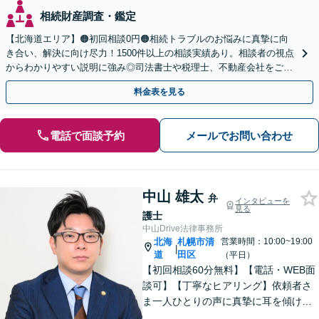
相続財産調査・鑑定
【北海道エリア】🟠初回相談0円🟠相続トラブルのお悩みに真摯に向
き合い、解決に向け尽力！1500件以上の相談実績あり。相談者の視点
からわかりやすい説明に強み◎司法書士や税理士、不動産会社をご紹
介し、登記や相続税の申告までワンストップで対応
料金表を見る
電話で面談予約
メールでお問い合わせ
中山 雄太
弁
インタビューを
見る
護士
中山Drive法律事務所
北海
札幌市清
営業時間：10:00~19:00
|
道
田区
（平日）
【初回相談60分無料】【電話・WEB面
談可】【丁寧なヒアリング】依頼者さ
ま一人ひとりの声に真摯に耳を傾け、
「寄り添う」ことを大切にしておりま