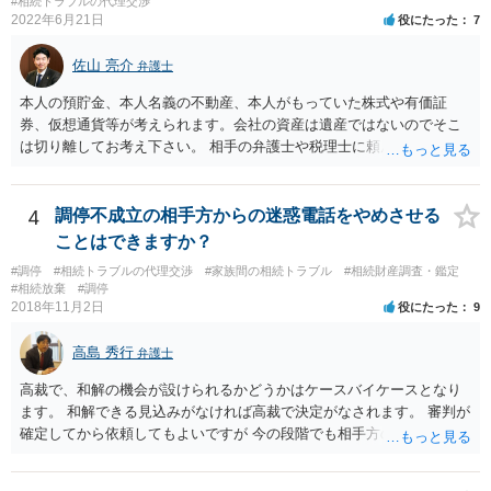
#相続トラブルの代理交渉
の方に事情を理解してもらいやすいと思います)。
2022年6月21日
役にたった
7
佐山 亮介
弁護士
本人の預貯金、本人名義の不動産、本人がもっていた株式や有価証
券、仮想通貨等が考えられます。会社の資産は遺産ではないのでそこ
は切り離してお考え下さい。 相手の弁護士や税理士に頼んでも守秘義
務を理由に断られる可能性が高いです。 資料は調停を起こしてから任
意に開示を求め、応じなければ「調査嘱託」という手続きを使って銀
行等に照会をかけることになるでしょう。 不動産は、相続登記が済ん
4
調停不成立の相手方からの迷惑電話をやめさせる
でいなければ市役所ないし区役所に、お子様と義父様のつながりがわ
ことはできますか？
かる戸籍一式を揃えてもちこみ、「名寄せ」という手続きをすると、
#調停
#相続トラブルの代理交渉
#家族間の相続トラブル
#相続財産調査・鑑定
分かると思います。遺産分割協議書の偽造等により既に相続登記され
#相続放棄
#調停
てしまっている場合は、住所などに当たりをつけて登記名義を調べて
2018年11月2日
役にたった
9
探すことになるでしょう。 代理人弁護士を立てられるのはおすすめで
すが、現代では、各々が自由に価格設定をしていますので、特に相場
高島 秀行
弁護士
はお示しできません。ただし、かつて日本弁護士連合会が設けていた
報酬基準を踏まえて価格設定している弁護士は一定数いると思います
高裁で、和解の機会が設けられるかどうかはケースバイケースとなり
ので、それが一応の目安となるでしょう。
ます。 和解できる見込みがなければ高裁で決定がなされます。 審判が
確定してから依頼してもよいですが 今の段階でも相手方の連絡が迷惑
であれば 弁護士に依頼してもよいと思います。