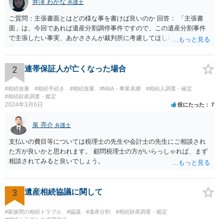
井澤 わかな
弁護士
ご質問：主張書面とはどの様な事を書けば良いのか 回答： 「主張書
面」は、今回であれば遺産分割調停事件ですので、この遺産分割事件
で主張したい事実、あかささんが裁判所に考慮してほしいと思う、亡
くなった方・あかささん・お姉さん間の事情などを記入することにな
ります。 もし、主張したい事実や考慮してほしい事情に関連して
資料を持っているようであれば、主張書面とは別で提出できます。も
2
連帯保証人が亡くなった場合
し、お姉さんに見られたくないような資料がある場合、「非開示の希
望に関する申出書」と共に提出することも考えられます。 ご質問：書
#相続放棄
#相続手続き
#相続放棄
#M&A・事業承継
#相続人調査・確定
いた方が良い事と書かない方が良い事 回答： お姉さんが申立書の「申
#相続財産調査・鑑定
2024年3月6日
役にたった
7
立ての趣旨」のところに書いている遺産の分け方に対して意見があれ
ば、まずそれを書くとよいです。 次に「申立ての理由」のところに、
泉 亮介
なぜ調停を申し立てたのか(例えば、あかささんと話合いが出来ない／
弁護士
決裂した、など)や亡くなった方・あかささん・お姉さん間の事情やい
支払いの費目等については税理士の先生や会計士の先生にご相談され
きさつなどが書かれていると思うので、あかささんから見てそれは違
た方が良いかと思われます。 顧問税理士の方がいらっしゃれば、まず
うと感じるところは、どのように違うのか、など書くとよいです。 そ
相談されてみると良いでしょう。
の他、お姉さんの申立書には書かれていないけど、どのように遺産を
分けるかを決めるについてあかささんが重要だと考える事情があれば
(例えば、○○のときにお姉さんは亡くなった方からお金を援助してもら
3
遺産相続協議に関して
った等)、それも書くとよいです。 書かない方が良いと思うことは、遺
産分割に関係ない(と思われる)いきさつを沢山盛り込むことだと考えま
#家族間の相続トラブル
#協議
#遺産分割
#相続財産調査・鑑定
す(あくまで遺産分割に関係することに留める方が、裁判所や調停委員