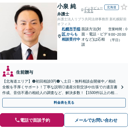
小泉 純
北海道
インタビュー
を見る
弁護士
弁護士法人リブラ共同法律事務所 新札幌駅前
オフィス
札幌市手稲
面談方法(対
営業時間：0
区
からも
面・電話・ビデ
9:00~20:00
相談受付中
オなど)は応相
（平日）
談
生前贈与
【北海道エリア】🟠初回相談0円🟠＼土日・無料相談会開催中／相続
全般を手厚くサポート！丁寧な説明◎遺産分割交渉や出張での遺言書
作成、音信不通の相続人の調査など、解決多数！【1500件以上の相談
実績あり】【分かりやすい料金体系】
料金表を見る
電話で面談予約
メールでお問い合わせ