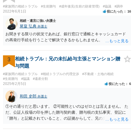
ご相談されるのもひとつの方法です。
#家族間の相続トラブル
#生前贈与
#成年後見(生前の財産管理)
#協議
#調停
2022年6月1日
役にたった
16
相続・遺言に強い弁護士
尾畠 弘典
弁護士
お聞きする限りの状況であれば、銀行窓口で通帳とキャッシュカード
の再発行手続を行うことで解決できるかもしれません。
3
相続トラブル：兄の未払給与主張とマンション贈
与問題
#家族間の相続トラブル
#相続トラブルの代理交渉
#不動産・土地の相続
#生前贈与
#協議
#遺産分割
2025年2月5日
役にたった
6
和田 史郎
弁護士
①その通りだと思います。 ②可能性といのはゼロとは言えません。 た
だ、公証人役場の印を押した贈与契約書、贈与税の支払事実、登記に
「贈与」と記載されていること、の証拠からして、兄の主張は通らな
いようには思います。 ③④その通りだと思います。 話し合いで折り合
わなければ、遺産分割調停を申し立てて進めるのがベターのような気