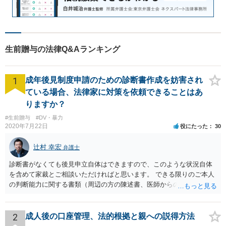
生前贈与の法律Q&Aランキング
1
成年後見制度申請のための診断書作成を妨害され
ている場合、法律家に対策を依頼できることはあ
りますか？
#生前贈与
#DV・暴力
2020年7月22日
役にたった
30
辻村 幸宏
弁護士
診断書がなくても後見申立自体はできますので、このような状況自体
を含めて家裁とご相談いただければと思います。 できる限りのご本人
の判断能力に関する書類（周辺の方の陳述書、医師からの聴取書等）
を整え、家裁の鑑定を経る前提で鑑定費用の予納金を用意し、申立て
をしていただければそこから先は進むのではないかと存じます。 ま
た、Aさんの意向を酌みすぎるあまりに後見申立ができない状況にして
2
成人後の口座管理、法的根拠と親への説得方法
いる施設の問題もありますので、当該地域の地域包括支援センターに