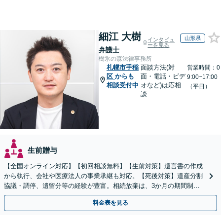
細江 大樹
山形県
インタビュ
ーを見る
弁護士
樹氷の森法律事務所
札幌市手稲
面談方法(対
営業時間：0
区
からも
面・電話・ビデ
9:00~17:00
相談受付中
オなど)は応相
（平日）
談
生前贈与
【全国オンライン対応】【初回相談無料】【生前対策】遺言書の作成
から執行、会社や医療法人の事業承継も対応。【死後対策】遺産分割
協議・調停、遺留分等の経験が豊富。相続放棄は、3か月の期間制限
があるため、お早めにご相談ください。【無料駐車場あり】
料金表を見る