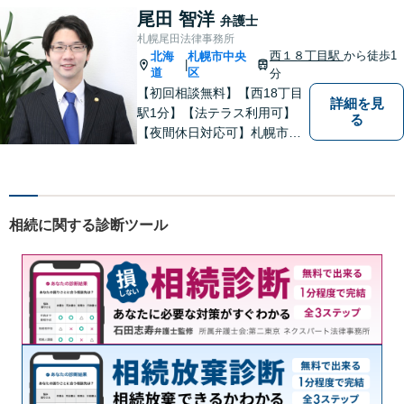
尾田 智洋
弁護士
札幌尾田法律事務所
西１８丁目駅
から徒歩1
北海
札幌市中央
|
道
区
分
【初回相談無料】【西18丁目
詳細を見
駅1分】【法テラス利用可】
る
【夜間休日対応可】札幌市中
央区の弁護士です。得意分野
は離婚男女問題・労働問題・
不動産問題・交通事故です。
札幌市内をはじめ、道内の皆
相続に関する診断ツール
様の法律問題に真摯に対応し
ます。ぜひ一度ご相談くださ
い。