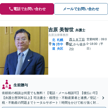
電話でお問い合わせ
メールでお問い合わせ
吉原 美智世
弁護士
吉原法律事務所
西１８丁目
営業時間：09:0
北
札幌
0~18:00（平
海
市中
駅
から徒歩
|
道
央区
日）
2分
生前贈与
依頼前の相談は何度でも無料！【電話・メール相談可】【後払い可】
【弁護士歴30年以上】司法書士・税理士・不動産業者と連携／登記・
税・不動産の問題までトータルサポート！時間をかけて粘り強く対応
し、円満な解決を目指します【西18丁目駅3分】