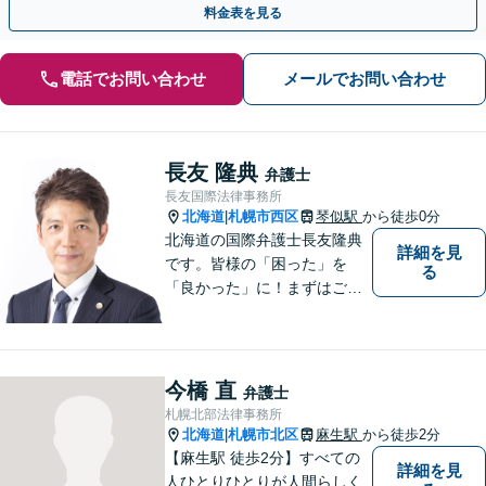
料金表を見る
電話でお問い合わせ
メールでお問い合わせ
長友 隆典
弁護士
長友国際法律事務所
北海道
札幌市西区
琴似駅
から徒歩0分
|
北海道の国際弁護士長友隆典
詳細を見
です。皆様の「困った」を
る
「良かった」に！まずはご相
談ください。 水産業経営アド
バイザーとして，農林水産
業・地域振興のお手伝いもし
ています。 English available
今橋 直
弁護士
英語対応可
札幌北部法律事務所
北海道
札幌市北区
麻生駅
から徒歩2分
|
【麻生駅 徒歩2分】すべての
詳細を見
人ひとりひとりが人間らしく