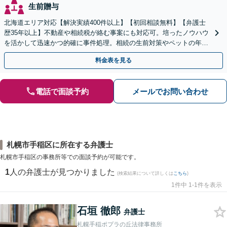
生前贈与
北海道エリア対応【解決実績400件以上】【初回相談無料】【弁護士
歴35年以上】不動産や相続税が絡む事案にも対応可。培ったノウハウ
を活かして迅速かつ的確に事件処理。相続の生前対策やペットの年金
システムもお任せ【完全個室】【自衛隊前駅8分】
料金表を見る
電話で面談予約
メールでお問い合わせ
札幌市手稲区に所在する弁護士
札幌市手稲区の事務所等での面談予約が可能です。
1
人の弁護士が見つかりました
(検索結果について詳しくは
こちら
)
1件中 1-1件を表示
石垣 徹郎
弁護士
札幌手稲ポプラの丘法律事務所