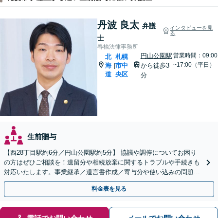
丹波 良太
弁護
インタビューを見
る
士
春楡法律事務所
円山公園駅
営業時間：09:00
北
札幌
~17:00（平日）
海
市中
から徒歩3
|
道
央区
分
生前贈与
【西28丁目駅約6分／円山公園駅約5分】 協議や調停についてお困り
の方はぜひご相談を！遺留分や相続放棄に関するトラブルや手続きも
対応いたします。事業継承／遺言書作成／寄与分や使い込みの問題／
家族信託の手続き
料金表を見る