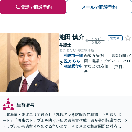
電話で面談予約
メールで面談予約
池田 慎介
北海道
インタビュ
ーを見る
弁護士
まこまない法律事務所
札幌市手稲
面談方法(対
営業時間：0
区
からも
面・電話・ビデ
9:30~17:00
相談受付中
オなど)は応相
（平日）
談
生前贈与
【北海道・東北エリア対応】「札幌の空き家問題に精通した相続サポ
ート」「将来のトラブルを防ぐための遺言書作成」遺産分割協議での
トラブルから遺留分をめぐる争いまで、さまざまな相続問題に対応し