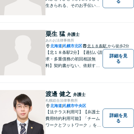
る
生きられる、そのお手伝いを
したいと思っています。依頼
者さまの抱えていらっしゃる
不安やご希望を丁寧にお伺い
いたします。お気軽にご相談
粟生 猛
弁護士
ください。
あわお法律事務所
北海道
札幌市北区
北１８条駅
から徒歩2分
|
【北１８条駅2分】【過払い請
詳細を見
求・多重債務の初回相談無
る
料】契約書がない、依頼する
資金がない、多重債務・過払
い請求はおまかせください。
トラブルが起きてから法律を
確認するのではすでに手遅れ
渡邊 健之
弁護士
です。役員様のみならず、現
札幌総合法律事務所
場のスタッフ様も法律知識が
北海道
札幌市中央区
|
仕事を守ります。
【法テラス利用可】【弁護士
詳細を見
費用特約利用可能】「チーム
る
ワークとフットワーク 」を合
言葉に、全弁護士と全スタッ