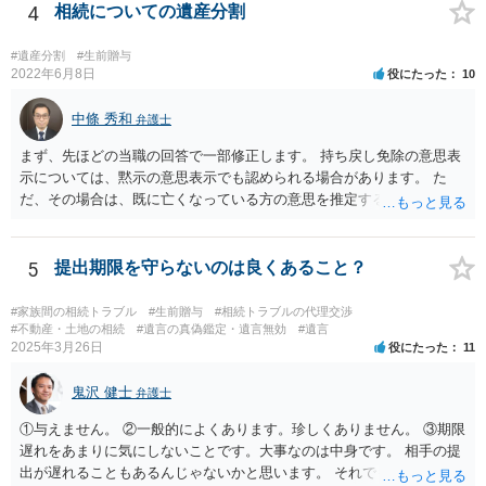
がしますね。
4
相続についての遺産分割
#遺産分割
#生前贈与
2022年6月8日
役にたった
10
中條 秀和
弁護士
まず、先ほどの当職の回答で一部修正します。 持ち戻し免除の意思表
示については、黙示の意思表示でも認められる場合があります。 た
だ、その場合は、既に亡くなっている方の意思を推定することになり
ますので、なかなか立証のハードルは高いと思われます。それゆえ、
持ち戻し免除の意思表示は書面で明確にしておいていただくべきとい
う結論は変わりません。 誤解を与えるような回答でした。失礼しまし
5
提出期限を守らないのは良くあること？
た。 文言については、「〇〇に対する生前贈与による特別受益の持ち
戻しをすべて免除する」というのがオーソドックスなものですが、ご
#家族間の相続トラブル
#生前贈与
#相続トラブルの代理交渉
心配ならば、弁護士のところに行って、特別受益となりそうな贈与に
#不動産・土地の相続
#遺言の真偽鑑定・遺言無効
#遺言
2025年3月26日
役にたった
11
ついて説明した上で、適切な文言についてご相談してみてはいかがで
しょうか。
鬼沢 健士
弁護士
①与えません。 ②一般的によくあります。珍しくありません。 ③期限
遅れをあまりに気にしないことです。大事なのは中身です。 相手の提
出が遅れることもあるんじゃないかと思います。 それでもあなた有利