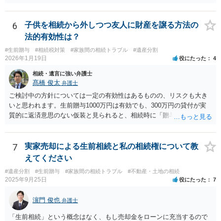
にはなりません。
6
子供を相続から外しつつ友人に財産を譲る方法の
法的有効性は？
#生前贈与
#相続税対策
#家族間の相続トラブル
#遺産分割
2026年1月19日
役にたった
4
相続・遺言に強い弁護士
髙橋 俊太
弁護士
ご検討中の方針については一定の有効性はあるものの、リスクも大き
いと思われます。生前贈与1000万円は有効でも、300万円の貸付が実
質的に返済意思のない仮装と見られると、相続時に「贈与」と評価さ
れ、子から遺留分侵害額請求を受ける可能性があります。 その他の方
法として考えられるものとしては、 ①信託（家族信託・目的信託） 財
産を信託口に移し、受託者（信頼できる友人や専門職）に管理させ、
7
実家売却による生前相続と私の相続権について教
・生存中はあなたの生活費・介護費に優先充当 ・残余を友人や慈善団
えてください
体へ と使途を厳格に指定。相続ではなく信託帰属になるため、子の関
#遺産分割
#生前贈与
#家族間の相続トラブル
#不動産・土地の相続
与を大きく排除できます。 ②遺言＋生命保険の組合せ 生活資金は手元
2025年9月25日
役にたった
7
に残し、余剰資金で受取人を友人・団体にした保険を活用。保険金は
相続財産とは別枠で、遺留分対策にも有効と思われます。 ③負担付死
濵門 俊也
弁護士
因贈与 「介護・見守り等を条件に、死亡時に財産を渡す」契約。条件
不履行なら無効にでき、老後の安心を担保できます。 ④ 寄附予約＋解
「生前相続」という概念はなく、もし売却金をローンに充当するので