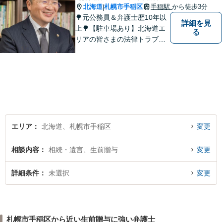
北海道
札幌市手稲区
手稲駅
から徒歩3分
|
🌳元公務員＆弁護士歴10年以
詳細を見
上🌳【駐車場あり】北海道エ
る
リアの皆さまの法律トラブル
を解決するため尽力します！
離婚・借金・不動産など、お
気軽にご相談ください。対応
方針はわかりやすく丁寧にご
説明します【借金・離婚男女
は初回相談30分無料】
エリア
北海道、札幌市手稲区
変更
相談内容
相続・遺言、生前贈与
変更
詳細条件
未選択
変更
札幌市手稲区から近い生前贈与に強い弁護士