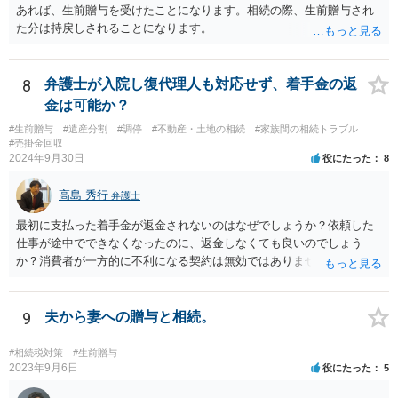
除条件 慈善団体への寄附を予約しつつ、資金不足時は解除できる条項
あれば、生前贈与を受けたことになります。相続の際、生前贈与され
を設定。 などがあり得るかと思われます。
た分は持戻しされることになります。
8
弁護士が入院し復代理人も対応せず、着手金の返
金は可能か？
#生前贈与
#遺産分割
#調停
#不動産・土地の相続
#家族間の相続トラブル
#売掛金回収
2024年9月30日
役にたった
8
高島 秀行
弁護士
最初に支払った着手金が返金されないのはなぜでしょうか？依頼した
仕事が途中でできなくなったのに、返金しなくても良いのでしょう
か？消費者が一方的に不利になる契約は無効ではありませんか？
着手金は、前の弁護士が倒れるまでにやった仕事に応じて清算する義
務があると思います。 倒れた弁護士が所属する弁護士会に相談さ
れた方がよいと思います。 倒れた弁護士は脳梗塞で倒れたようで
9
夫から妻への贈与と相続。
すが、 判断能力があり、復代理を倒れた弁護士の判断で復代理を
選任したのか 即ち、復代理人の選任は有効なのかという問題もあ
#相続税対策
#生前贈与
ると思います。
2023年9月6日
役にたった
5