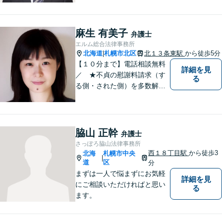
フが一丸となって業務にあた
り、地域の皆さまにとって、
もっと身近な存在になりたい
麻生 有美子
弁護士
と考えています。離婚、相
エルム総合法律事務所
続、交通事故、借金、労働、
北海道
札幌市北区
北１３条東駅
から徒歩5分
|
刑事事件など
【１０分まで】電話相談無料
詳細を見
／ ★不貞の慰謝料請求（す
る
る側・された側）を多数解
決。／不貞慰謝料のご相談
は、お任せください。 ★破
産／相続に強い弁護士 【税
理士と連携。同席相談も可】
脇山 正幹
弁護士
さっぽろ脇山法律事務所
西１８丁目駅
から徒歩3
北海
札幌市中央
|
道
区
分
まずは一人で悩まずにお気軽
詳細を見
にご相談いただければと思い
る
ます。