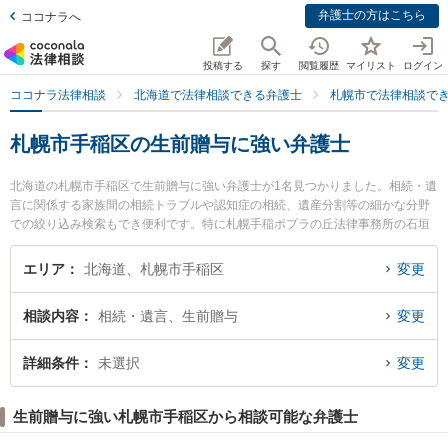
弁護士の方はこちら
ココナラへ
投稿する
探す
閲覧履歴
マイリスト
ログイン
ココナラ法律相談
北海道で法律相談できる弁護士
札幌市で法律相談で
札幌市手稲区の生前贈与に強い弁護士
北海道の札幌市手稲区で生前贈与に強い弁護士が1名見つかりました。相続・遺
言に関係する家族間の相続トラブルや認知症の相続、遺産分割等の細かな分野
での絞り込み検索もでき便利です。特に札幌手稲ポプラの丘法律事務所の石垣
徹郎弁護士のプロフィール情報や弁護士費用、強みなどが注目されています。
『札幌市手稲区で土日や夜間に発生した生前贈与のトラブルを今すぐに弁護士
エリア
北海道、札幌市手稲区
変更
に相談したい』『生前贈与のトラブル解決の実績豊富な近くの弁護士を検索し
たい』『初回相談無料で生前贈与を法律相談できる札幌市手稲区内の弁護士に
相談内容
相続・遺言、生前贈与
変更
相談予約したい』などでお困りの相談者さんにおすすめです。
詳細条件
未選択
変更
生前贈与に強い札幌市手稲区から相談可能な弁護士