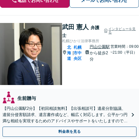
電話でお問い合わせ
メールでお問い合わせ
武田 憲人
弁護
インタビューを見
る
士
札幌ひかり法律事務所
円山公園駅
営業時間：09:00
北
札幌
~21:00（平日）
海
市中
から徒歩2
|
道
央区
分
生前贈与
【円山公園駅2分】【初回相談無料】【出張相談可】遺産分割協議、
遺留分侵害額請求、遺言書作成など、幅広く対応します。公平かつ円
満な相続を実現するためのアドバイスやサポートをいたしますので、
ぜひご相談ください。【電話相談可】【休日・夜間面談可】
料金表を見る