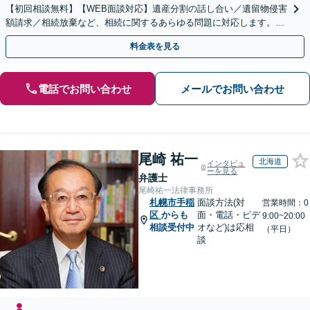
【初回相談無料】【WEB面談対応】遺産分割の話し合い／遺留物侵害
額請求／相続放棄など、相続に関するあらゆる問題に対応します。ご
事情やご意向を丁寧にお聞きし、有利な解決を目指します
料金表を見る
電話でお問い合わせ
メールでお問い合わせ
尾崎 祐一
北海道
インタビュ
ーを見る
弁護士
尾崎祐一法律事務所
札幌市手稲
面談方法(対
営業時間：0
区
からも
面・電話・ビデ
9:00~20:00
相談受付中
オなど)は応相
（平日）
談