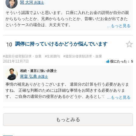
関 大河
弁護士
そういう認識でよいと思います。 口座に入れたお金の説明が自分の親
からもらったとか、兄弟からもらったとか、昔稼いだお金が出てきた
というケースの場合は、大丈夫です。
10
調停に持っていけるかどうか悩んでいます
#遺留分侵害額請求・放棄
#生前贈与
#遺留分侵害額請求・放棄
2021年12月7日
役にたった
5
相続・遺言に強い弁護士
尾畠 弘典
弁護士
事情の補充ありがとうございます。 遺留分の計算を行う必要がありま
すね。 正確な判断のためには詳細な事情をお聞きする必要がありま
す。 ご自身の遺留分の侵害があるかどうか、あるとしてどの程度の金
額となるかを正確に把握されたいのであれば、一度お近くの弁護士に
相談されるのが良いと思います。
もっとみる