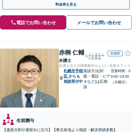
ています「アクセス良好・WEB面談対応で安心の相談」
料金表を見る
電話でお問い合わせ
メールでお問い合わせ
赤桐 仁輔
宮城県
インタビュ
ーを見る
弁護士
弁護士法人法律事務所せんだい 名取オフィス
札幌市手稲
面談方法(対
営業時間：0
区
からも
面・電話・ビデ
9:00~19:00
相談受付中
オなど)は応相
（月曜日）
談
生前贈与
【遺産分割や遺留分に注力】【東北各地より相談・解決実績多数】