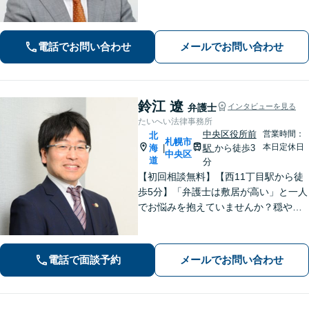
で、納得感の高い解決を目指します
【初回無料相談】【速やかな対応】
【夜間土日祝日の相談可】
電話でお問い合わせ
メールでお問い合わせ
鈴江 遼
弁護士
インタビューを見る
たいへい法律事務所
中央区役所前
営業時間：
北
札幌市
本日定休日
海
駅
から徒歩3
|
中央区
道
分
【初回相談無料】【西11丁目駅から徒
歩5分】「弁護士は敷居が高い」と一人
でお悩みを抱えていませんか？穏やか
に耳を傾け、話しやすい雰囲気を大切
にしています。債権回収・不動産トラ
ブル・個人のやむを得ない借金問題な
電話で面談予約
メールでお問い合わせ
ど幅広く対応。まずはご相談くださ
い。