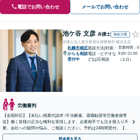
電話でお問い合わせ
メールでお問い合わせ
池ケ谷 文彦
弁護士
神奈川県
弁護士法人東京新宿法律事務所 横浜支店
営業時間：0
札幌市南区
面談方法(対面・
からも相談
電話・ビデオな
9:00~21:00
受付中
ど)は応相談
（土日）
労働審判
【全国対応】【未払い残業代請求 /不当解雇、退職勧奨等労働者側専
従】働く皆様の正当な権利を実現します。企業相手でも泣き寝入り不
要。会社への疑問や悩み、ご相談ください。予約は24時間受付。【初
回面談無料】【夜間・休日対応可】
料金表を見る