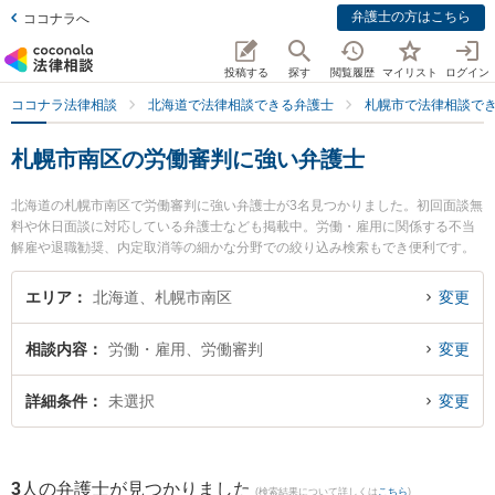
弁護士の方はこちら
ココナラへ
投稿する
探す
閲覧履歴
マイリスト
ログイン
ココナラ法律相談
北海道で法律相談できる弁護士
札幌市で法律相談で
札幌市南区の労働審判に強い弁護士
北海道の札幌市南区で労働審判に強い弁護士が3名見つかりました。初回面談無
料や休日面談に対応している弁護士なども掲載中。労働・雇用に関係する不当
解雇や退職勧奨、内定取消等の細かな分野での絞り込み検索もでき便利です。
特にまこまない法律事務所の池田 慎介弁護士や尾崎祐一法律事務所の尾崎 祐一
弁護士、まこまない法律事務所の宮下 尚也弁護士のプロフィール情報や弁護士
エリア
北海道、札幌市南区
変更
費用、強みなどが注目されています。『札幌市南区で土日や夜間に発生した労
働審判のトラブルを今すぐに弁護士に相談したい』『労働審判のトラブル解決
相談内容
労働・雇用、労働審判
変更
の実績豊富な近くの弁護士を検索したい』『初回相談無料で労働審判を法律相
談できる札幌市南区内の弁護士に相談予約したい』などでお困りの相談者さん
におすすめです。
詳細条件
未選択
変更
3
人の弁護士が見つかりました
(検索結果について詳しくは
こちら
)