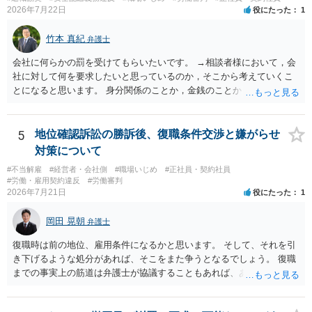
2026年7月22日
役にたった
1
竹本 真紀
弁護士
会社に何らかの罰を受けてもらいたいです。 →相談者様において，会
社に対して何を要求したいと思っているのか，そこから考えていくこ
とになると思います。 身分関係のことか，金銭のことか，会社自体に
対するものか… その点もまだ判然とされていない，どうしてらよいか
わからない，そういう状態なのであれば，その点を検討していくこと
から始めるのがよいと思います。
5
地位確認訴訟の勝訴後、復職条件交渉と嫌がらせ
対策について
#不当解雇
#経営者・会社側
#職場いじめ
#正社員・契約社員
#労働・雇用契約違反
#労働審判
2026年7月21日
役にたった
1
岡田 晃朝
弁護士
復職時は前の地位、雇用条件になるかと思います。 そして、それを引
き下げるような処分があれば、そこをまた争うとなるでしょう。 復職
までの事実上の筋道は弁護士が協議することもあれば、あなたがご自
身で協議することもあります。 たいていは、訴訟判決までの依頼でし
ょうから、別途費用が発生することもありますが、出勤日時の設定く