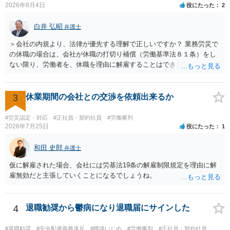
方式と着手金ゼロまたは少額で成功報酬大目の方式のどちらかが多い
2026年8月4日
役にたった
2
と思います（個々の弁護士次第なので一般化はできません）。 早めに
弁護士に直接面談で相談されることをお勧めします。
白井 弘昭
弁護士
＞会社の内規より、法律が優先する理解で正しいですか？ 業務労災で
の休職の場合は、会社が休職の打切り補償（労働基準法８１条）をし
ない限り、労働者を、休職を理由に解雇することはできません（労働
基準法19条）。 会社の就業規則にて定められている休職期間及び休職
期間満了による退職は、業務労災への適用はありませんので、ご安心
ください。 仮に会社が打切り補償をせずに解雇した場合は、不当解雇
3
休業期間の会社との交渉を依頼出来るか
に当たります。 ＞労災の休業補償と、所得補償保険の保険金とは別
に、受け取れる金銭はありますでしょうか？ 業務労災の場合は、会社
#労災認定・対応
#正社員・契約社員
#労働審判
の安全配慮義務違反が認められると解されますので、会社の損害賠償
2026年7月25日
役にたった
1
責任（治療費、通院慰謝料、入院費、入院慰謝料、後遺障害慰謝料、
逸失利益等）が認められる可能性が高いと思われます。 また、業務労
和田 史郎
弁護士
災での第三者行為傷害（同僚の不注意等による事故）の場合は、当該
仮に解雇された場合、会社には労基法19条の解雇制限規定を理由に解
第三者の賠償責任も考えられます。 労災で支払われた分は、損害額か
雇無効だと主張していくことになるでしょうね。
ら控除（損益相殺）されますが、それを超えた部分は、会社もしく
は、第三者から支払ってもらうことになります。 会社等との交渉が必
要になると思います（良い会社でしたら、自ら話してくると思います
4
退職勧奨から鬱病になり退職届にサインした
が・・・）。極めて専門的な話ですので、詳細もしくは対応を最寄り
の弁護士にご相談ください。 以上、ご参考まで。
#退職勧奨
#安全配慮義務違反
#職場いじめ
#労働審判
#正社員・契約社員