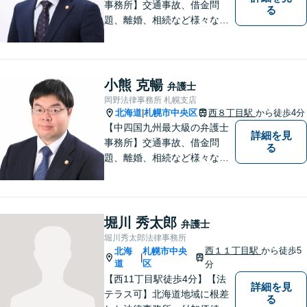
事務所】交通事故、借金問
る
題、離婚、相続など様々な問
題について、「何度でも無
料」の相談を行っています！
まずはお気軽にご相談くださ
い！
小熊 克暢
弁護士
岡野法律事務所 札幌支店
北海道
札幌市中央区
西８丁目駅
から徒歩4分
|
【中四国九州最大級の弁護士
詳細を見
事務所】交通事故、借金問
る
題、離婚、相続など様々な問
題について、「何度でも無
料」の相談を行っています！
まずはお気軽にご相談くださ
い！
堀川 秀太郎
弁護士
堀川秀太郎法律事務所
西１１丁目駅
から徒歩5
北海
札幌市中央
|
道
区
分
【西11丁目駅徒歩4分】【法
詳細を見
テラス可】北海道地域に根差
る