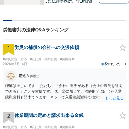
した法律事務所。付加価値の
高いリーガルサービスを目指
して、日々邁進してまいりま
す。信頼関係を重じて、弁護
活動を行います。【一部初回
労働審判の法律Q&Aランキング
無料相談実施】
1
労災の補償の会社への交渉依頼
#労災認定・対応
#正社員・契約社員
#労働審判
2026年7月14日
役にたった
1
匿名A
弁護士
理解は正しいです。 ただし、「会社に過失がある（会社の過失を証明
できる）」ことが前提です。 ➀、②に加えて、治療期間に応じた入通
院慰謝料も請求できます（ネットで入通院慰謝料で検索すると詳しい
説明が出てきます）。 さらに、後遺症が残れば、後遺障害逸失利益と
後遺障害慰謝料も請求できます。これらは後遺障害の等級、あなたの
収入、年齢等で大きく変わりますので一般的にいくらとは言えませ
2
休業期間の定めと請求出来る金銭
ん。 弁護士に依頼する費用はそれぞれの弁護士で異なるので個別に聞
いてみるしかありませんが、旧日弁連規準を使った着手金・成功報酬
#労災認定・対応
#正社員・契約社員
#労働審判