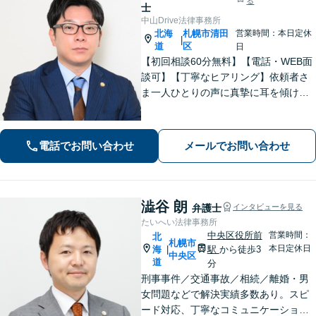
る
士
中山Drive法律事務所
北海
札幌市清田
営業時間：本日定休
|
道
区
日
【初回相談60分無料】【電話・WEB面
談可】【丁寧なヒアリング】依頼者さ
ま一人ひとりの声に真摯に耳を傾け、
「寄り添う」ことを大切にしておりま
す。どのようなお悩みでも、まずは一
度弁護士にご相談ください。最善の解
電話でお問い合わせ
メールでお問い合わせ
決策を共に考えていきましょう。
澁谷 朗
弁護士
インタビューを見る
たいへい法律事務所
中央区役所前
営業時間：
北
札幌市
本日定休日
海
駅
から徒歩3
|
中央区
道
分
刑事事件／交通事故／相続／離婚・男
女問題などで解決実績多数あり。スピ
ード対応、丁寧なコミュニケーション