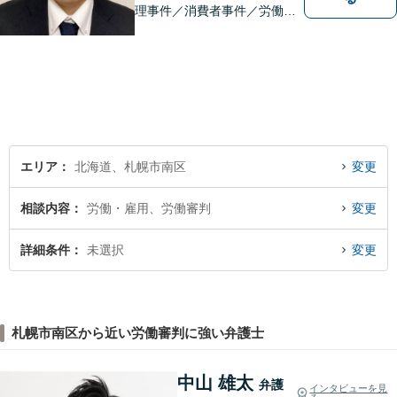
理事件／消費者事件／労働事
件／刑事事件／会社関係など
幅広く対応いたします。費用
も丁寧にご説明。一人で悩み
を抱え込まず、まずは一度ご
相談ください！
エリア
北海道、札幌市南区
変更
相談内容
労働・雇用、労働審判
変更
詳細条件
未選択
変更
札幌市南区から近い労働審判に強い弁護士
中山 雄太
弁護
インタビューを見