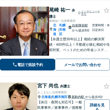
談対応】
尾崎 祐一
弁
インタビューを
見る
護士
尾崎祐一法律事務所
北
札幌
自衛隊前駅
営業時間：本
海
市南
|
日定休日
から徒歩8分
道
区
【弁護士歴35年以上】相続の解決実
績・400件以上！不動産が絡む相続や生
前対策、ペットのための年金システム
など【自衛隊前駅8分】交通事故・借
金・刑事事件・不動産トラブルなど幅
電話で面談予約
メールでお問い合わせ
広く対応。依頼者の背景に潜む原因を
しっかり把握することを心がけていま
す。
宮下 尚也
弁護士
まこまない法律事務所
北海道
札幌市南区
真駒内駅
から徒歩4分
|
【休日・夜間も対応可】一般
詳細を見
民事事件／家事事件／債務整
る