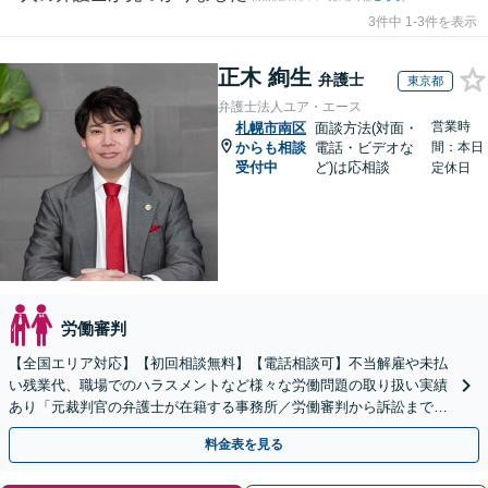
3件中 1-3件を表示
正木 絢生
弁護士
東京都
弁護士法人ユア・エース
営業時
札幌市南区
面談方法(対面・
からも相談
電話・ビデオな
間：本日
受付中
ど)は応相談
定休日
労働審判
【全国エリア対応】【初回相談無料】【電話相談可】不当解雇や未払
い残業代、職場でのハラスメントなど様々な労働問題の取り扱い実績
あり「元裁判官の弁護士が在籍する事務所／労働審判から訴訟まで、
裁判官経験を活かした最適な戦略を立案」
料金表を見る