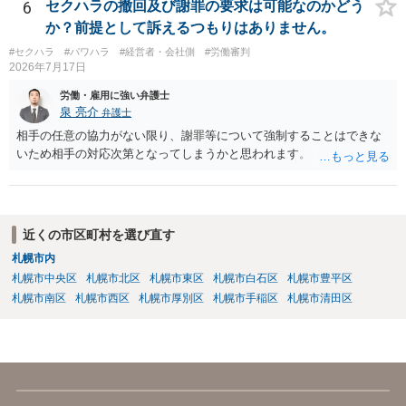
らいならサービスでしてくれるかもしれません。
6
セクハラの撤回及び謝罪の要求は可能なのかどう
か？前提として訴えるつもりはありません。
#セクハラ
#パワハラ
#経営者・会社側
#労働審判
2026年7月17日
労働・雇用に強い弁護士
泉 亮介
弁護士
相手の任意の協力がない限り、謝罪等について強制することはできな
いため相手の対応次第となってしまうかと思われます。
近くの市区町村を選び直す
札幌市内
札幌市中央区
札幌市北区
札幌市東区
札幌市白石区
札幌市豊平区
札幌市南区
札幌市西区
札幌市厚別区
札幌市手稲区
札幌市清田区