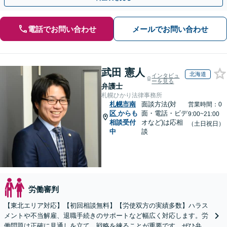
電話でお問い合わせ
メールでお問い合わせ
武田 憲人
北海道
インタビュ
ーを見る
弁護士
札幌ひかり法律事務所
札幌市南
面談方法(対
営業時間：0
区
からも
面・電話・ビデ
9:00~21:00
相談受付
オなど)は応相
（土日祝日）
中
談
労働審判
【東北エリア対応】【初回相談無料】【労使双方の実績多数】ハラス
メントや不当解雇、退職手続きのサポートなど幅広く対応します。労
働問題は正確に見通しを立て、戦略を練ることが重要です。ぜひ弁護