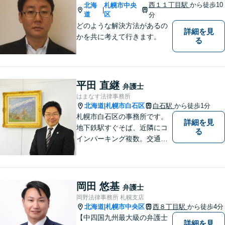
西１１丁目駅
から徒歩10
北海
札幌市中央
|
道
区
分
どのような解決方法があるの
詳細を見
かを共に考えて行きます。
る
平田 直継
弁護士
はまなす法律事務所
北海道
札幌市白石区
白石駅
から徒歩1分
|
札幌市白石区の事務所です。
詳細を見
地下鉄駅すぐそば、近隣にコ
る
インパーキング複数。交通の
利便も良く、近隣の厚別区、
豊平区、清田区、北広島市、
恵庭市、千歳市、江別市から
もアクセス良好。相続、交通
岡田 悠基
弁護士
事故、離婚、債務整理など幅
岡野法律事務所 札幌支店
広く対応する４０代の経験豊
北海道
札幌市中央区
西８丁目駅
から徒歩4分
|
富な弁護士です。
【中四国九州最大級の弁護士
詳細を見