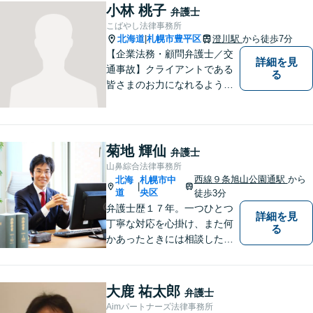
小林 桃子
弁護士
こばやし法律事務所
北海道
札幌市豊平区
澄川駅
から徒歩7分
|
【企業法務・顧問弁護士／交
詳細を見
通事故】クライアントである
る
皆さまのお力になれるよう全
力を尽くします。お気軽にお
相談ください。
菊地 輝仙
弁護士
山鼻綜合法律事務所
西線９条旭山公園通駅
から
北海
札幌市中
|
道
央区
徒歩3分
弁護士歴１７年。一つひとつ
詳細を見
丁寧な対応を心掛け、また何
る
かあったときには相談したい
と思っていただける関係性を
大事にしています。相続、民
事事件、中小企業の支援など
大鹿 祐太郎
弁護士
Aimパートナーズ法律事務所