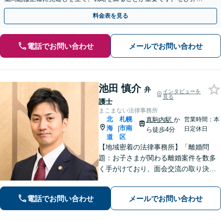
士にご相談ください。【電話相談可】【休日・夜間面談可】
料金表を見る
電話でお問い合わせ
メールでお問い合わせ
池田 慎介
弁
インタビューを
見る
護士
まこまない法律事務所
北
札幌
真駒内駅
か
営業時間：本
海
市南
|
日定休日
ら徒歩4分
道
区
【地域密着の法律事務所】「離婚問
題：お子さまが関わる離婚案件を数多
く手がけており、面会交流の取り決め
から父親側の親権獲得など、豊富な実
績があります」「相続問題：遺産分割
電話でお問い合わせ
メールでお問い合わせ
協議でのトラブルから遺留分をめぐる
争いまでトータルサポート」【WEB面