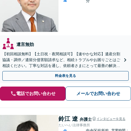
道
分
遺言無効
【初回相談無料】【土日祝・夜間相談可】【速やかな対応】遺産分割
協議・調停／遺留分侵害額請求など、相続トラブルやお困りごとはご
相談ください。丁寧な対話を通し、依頼者さまにとって最善の解決を
目指します。
料金表を見る
電話でお問い合わせ
メールでお問い合わせ
鈴江 遼
弁護士
インタビューを見る
たいへい法律事務所
中央区役所前
営業時間：