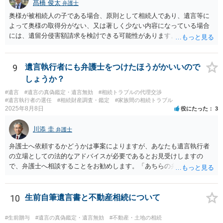
髙橋 俊太
弁護士
奥様が被相続人の子である場合、原則として相続人であり、遺言等に
よって奥様の取得分がない、又は著しく少ない内容になっている場合
には、遺留分侵害額請求を検討できる可能性があります。ただし、
「相続は３年以内」という説明は、遺留分そのものではなく、相続登
記の義務化に関する説明と混同されている可能性があります。相続登
記については、不動産を相続で取得したことを知った日から３年以内
9
遺言執行者にも弁護士をつけたほうがかいいので
に申請する義務があります。一方、遺留分侵害額請求は、相続開始お
しょうか？
よび遺留分を侵害する贈与・遺贈があったことを知った時から１年で
#遺言
#遺言の真偽鑑定・遺言無効
#相続トラブルの代理交渉
時効にかかります。また、相続開始から１０年が経過すると、認識の
#遺言執行者の選任
#相続財産調査・鑑定
#家族間の相続トラブル
有無にかかわらず行使できなくなります。 奥様がご両親の死亡を最近
2025年8月8日
役にたった
3
まで知らなかったのであれば、少なくとも「知った時から１年」の時
効がいつから進むかは慎重に検討する必要があります。ただし、死亡
川添 圭
弁護士
から３年が経過しているとのことですので、早急に戸籍、遺言の有
無、不動産登記、遺産分割協議書の有無を確認した方がよいでしょ
弁護士へ依頼するかどうかは事案によりますが、あなたも遺言執行者
う。特に、お姉様側だけで不動産名義を変更している場合、遺言があ
の立場としての法的なアドバイスが必要であるとお見受けしますの
ったのか、遺産分割協議書が作成されているのか、奥様の署名押印が
で、弁護士へ相談することをお勧めします。「あちらの弁護士」（元
あるのかが重要です。奥様が何も署名していないのであれば、遺留分
嫁と娘の弁護士のことでしょうか）へ聴いても、自分に有利な主張や
以前に、法定相続分や遺産分割未了の問題として整理すべき場合もあ
誘導しかしてこないと思います。
ります。 奥様において戸籍謄本、不動産登記簿、固定資産評価証明
10
生前自筆遺言書と不動産相続について
書、遺言書の有無等を確認し、弁護士に個別に相談した方がよいと思
われます。
#生前贈与
#遺言の真偽鑑定・遺言無効
#不動産・土地の相続