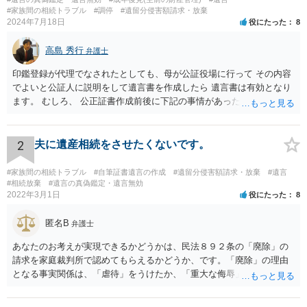
#家族間の相続トラブル
#調停
#遺留分侵害額請求・放棄
2024年7月18日
役にたった
8
高島 秀行
弁護士
印鑑登録が代理でなされたとしても、母が公証役場に行って その内容
でよいと公証人に説明をして遺言書を作成したら 遺言書は有効となり
ます。 むしろ、 公正証書作成前後に下記の事情があったことが証明で
きれば判断能力がなく 無効だったと主張することが可能です。 翌年1
月に携帯が新しくなった母からの第一声は「ここにいたら殺される」
「面会に来てくれ」で、長男に聞くと「面会は出来ない。俺は携帯電
2
夫に遺産相続をさせたくないです。
話の使い方を教える為に会っている」「母の話は聞かなくて良い」と
電話が切れました。その後の電話でも「食事に毒が入っている」「体
#家族間の相続トラブル
#自筆証書遺言の作成
#遺留分侵害額請求・放棄
#遺言
にチップが埋められている」等、おかしかったです。 当時の診療記
#相続放棄
#遺言の真偽鑑定・遺言無効
2022年3月1日
役にたった
8
録、介護認定の資料、介護記録を取得して 弁護士に面談で相談された
方がよいと思います。
匿名B
弁護士
あなたのお考えが実現できるかどうかは、民法８９２条の「廃除」の
請求を家庭裁判所で認めてもらえるかどうか、です。「廃除」の理由
となる事実関係は、「虐待」をうけたか、「重大な侮辱」を受けた
か、推定相続人たる夫に「その他著しい非行」があったか否かです。
「廃除」は遺言でも可能です（民法８９３条）。 弁護士に具体的な事