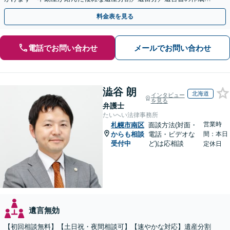
執行／事業承継など、お任せください」【休日相談あり】
料金表を見る
電話でお問い合わせ
メールでお問い合わせ
澁谷 朗
北海道
インタビュー
を見る
弁護士
たいへい法律事務所
営業時
札幌市南区
面談方法(対面・
からも相談
電話・ビデオな
間：本日
受付中
ど)は応相談
定休日
遺言無効
【初回相談無料】【土日祝・夜間相談可】【速やかな対応】遺産分割