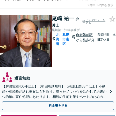
2件中 1-2件を表示
尾崎 祐一
弁
インタビューを
見る
護士
尾崎祐一法律事務所
北
札幌
自衛隊前駅
営業時間：本
海
市南
|
日定休日
から徒歩8分
道
区
遺言無効
【解決実績400件以上】【初回相談無料】【弁護士歴35年以上】不動
産や相続税が絡む事案にも対応可。培ったノウハウを活かして迅速か
つ的確に事件処理にあたります。相続の生前対策やペットのための年
金システムもお任せ【完全個室】【自衛隊前駅8分】
料金表を見る