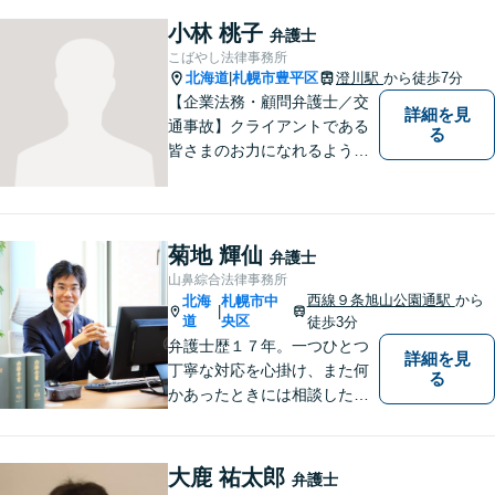
小林 桃子
弁護士
こばやし法律事務所
北海道
札幌市豊平区
澄川駅
から徒歩7分
|
【企業法務・顧問弁護士／交
詳細を見
通事故】クライアントである
る
皆さまのお力になれるよう全
力を尽くします。お気軽にお
相談ください。
菊地 輝仙
弁護士
山鼻綜合法律事務所
西線９条旭山公園通駅
から
北海
札幌市中
|
道
央区
徒歩3分
弁護士歴１７年。一つひとつ
詳細を見
丁寧な対応を心掛け、また何
る
かあったときには相談したい
と思っていただける関係性を
大事にしています。相続、民
事事件、中小企業の支援など
大鹿 祐太郎
弁護士