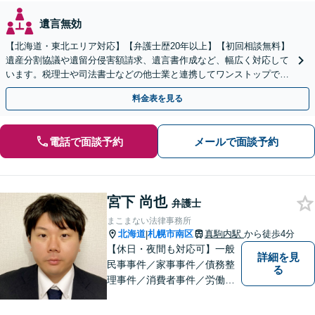
遺言無効
【北海道・東北エリア対応】【弁護士歴20年以上】【初回相談無料】
遺産分割協議や遺留分侵害額請求、遺言書作成など、幅広く対応して
います。税理士や司法書士などの他士業と連携してワンストップでの
解決が可能です。ぜひご相談ください。
料金表を見る
電話で面談予約
メールで面談予約
宮下 尚也
弁護士
まこまない法律事務所
北海道
札幌市南区
真駒内駅
から徒歩4分
|
【休日・夜間も対応可】一般
詳細を見
民事事件／家事事件／債務整
る
理事件／消費者事件／労働事
件／刑事事件／会社関係など
幅広く対応いたします。費用