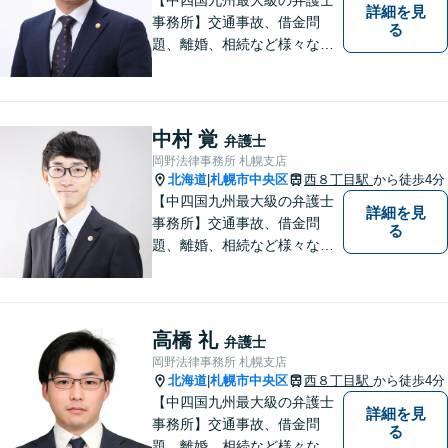
詳細を見
事務所】交通事故、借金問
る
題、離婚、相続など様々な問
題について、「何度でも無
料」の相談を行っています！
まずはお気軽にご相談くださ
い！
中村 覚
弁護士
岡野法律事務所 札幌支店
北海道
札幌市中央区
西８丁目駅
から徒歩4分
|
【中四国九州最大級の弁護士
詳細を見
事務所】交通事故、借金問
る
題、離婚、相続など様々な問
題について、「何度でも無
料」の相談を行っています！
まずはお気軽にご相談くださ
い！
高橋 礼
弁護士
岡野法律事務所 札幌支店
北海道
札幌市中央区
西８丁目駅
から徒歩4分
|
【中四国九州最大級の弁護士
詳細を見
事務所】交通事故、借金問
る
題、離婚、相続など様々な問