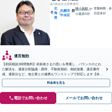
南3条総合法律事務所
北
狸小路駅
か
営業時間：本
札幌市
海
|
日定休日
ら徒歩1分
中央区
道
遺言無効
【初回相談1時間無料】依頼者さまの思いを尊重し、バランスのとれ
た解決を。遺産分割協議・調停、不動産相続、相続放棄、遺言書作
成、遺留分など。他士業との連携もワンストップで対応します【休
日・夜間面談OK】【すすきの駅2分】
料金表を見る
電話でお問い合わせ
メールでお問い合わせ