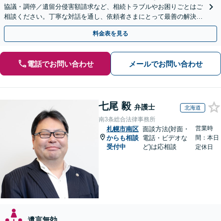
協議・調停／遺留分侵害額請求など、相続トラブルやお困りごとはご
相談ください。丁寧な対話を通し、依頼者さまにとって最善の解決を
目指します。
料金表を見る
電話でお問い合わせ
メールでお問い合わせ
七尾 毅
弁護士
北海道
南3条総合法律事務所
営業時
札幌市南区
面談方法(対面・
からも相談
電話・ビデオな
間：本日
受付中
ど)は応相談
定休日
遺言無効