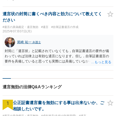
遺言状の封筒に書くべき内容と効力について教えてく
ださい
#遺言の真偽鑑定・遺言無効
#遺言
#自筆証書遺言の作成
2025年07月07日(月)
尾崎 祐一
弁護士
封筒に「遺言状」と記載されていなくても，自筆証書遺言の要件が備
わっていれば法律上は有効な遺言になります。但し，自筆証書遺言の
要件を具備していると思っても実際には具備していなかったとして無
効になる場合があります。このようなことを回避するためには多少お
金がかかりますが公正証書遺言が宜しいかと思います。
遺言無効の法律Q&Aランキング
1
公正証書遺言書を無効にする事は出来ないか、ご
相談したいです。
#遺言の真偽鑑定・遺言無効
#成年後見(生前の財産管理)
#遺言