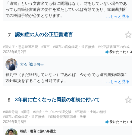
「遺書」という文書名でも特に問題はなく、封をしていない場合であ
っても自筆証書遺言の要件を満たしていれば有効であり、家庭裁判所
での検認手続が必要となります。
7
認知症の人の公正証書遺言
#認知症・意思疎通不能
#遺言
#遺言の真偽鑑定・遺言無効
#公正証書遺言の作成
2023年6月2日
役にたった
3
大石 誠
弁護士
裁判中（まだ終結していない）であれば、今からでも遺言無効確認に
方針転換をすることも可能ですよ。
8
3年前に亡くなった両親の相続に付いて
#遺産分割
#調停
#相続トラブルの代理交渉
#不動産・土地の相続
#遺言の真偽鑑定・遺言無効
#遺留分侵害額請求・放棄
2026年5月8日
役にたった
4
相続・遺言に強い弁護士