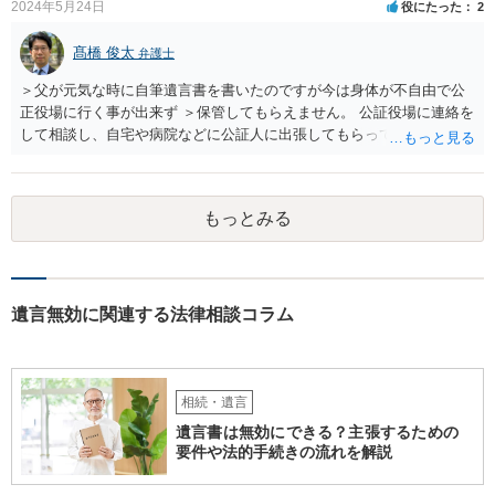
2024年5月24日
役にたった
2
髙橋 俊太
弁護士
＞父が元気な時に自筆遺言書を書いたのですが今は身体が不自由で公
正役場に行く事が出来ず ＞保管してもらえません。 公証役場に連絡を
して相談し、自宅や病院などに公証人に出張してもらって公正証書を
作成するという方法もあります。また、相談して証人を用意してもら
うことも可能です。 ＞不動産名義を父から母に名義変更しておいた方
がいいのではと考えていますがどう思いますか？ 詳細が不明であり何
もっとみる
とも言えないのですが、遺言内容との関わりもあると思いますので、
弁護士に事情等を説明して個別に相談した方がよいように思います。
遺言無効に関連する法律相談コラム
相続・遺言
遺言書は無効にできる？主張するための
要件や法的手続きの流れを解説