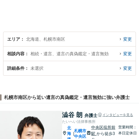
も丁寧にご説明。一人で悩み
を抱え込まず、まずは一度ご
相談ください！
エリア
北海道、札幌市南区
変更
相談内容
相続・遺言、遺言の真偽鑑定・遺言無効
変更
詳細条件
未選択
変更
札幌市南区から近い遺言の真偽鑑定・遺言無効に強い弁護士
澁谷 朗
弁護士
インタビューを見る
たいへい法律事務所
中央区役所前
営業時間：
北
札幌市
本日定休日
海
駅
から徒歩3
|
中央区