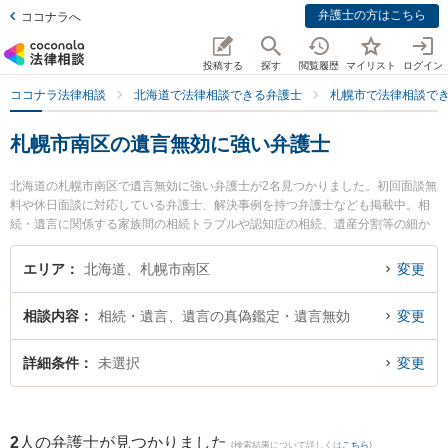
弁護士の方はこちら
ココナラへ
投稿する
探す
閲覧履歴
マイリスト
ログイン
ココナラ法律相談
北海道で法律相談できる弁護士
札幌市で法律相談で
札幌市南区の遺言無効に強い弁護士
北海道の札幌市南区で遺言無効に強い弁護士が2名見つかりました。初回面談無
料や休日面談に対応している弁護士、解決事例を持つ弁護士なども掲載中。相
続・遺言に関係する家族間の相続トラブルや認知症の相続、遺産分割等の細か
な分野での絞り込み検索もでき便利です。特に尾崎祐一法律事務所の尾崎 祐一
弁護士やまこまない法律事務所の宮下 尚也弁護士のプロフィール情報や弁護士
エリア
北海道、札幌市南区
変更
費用、強みなどが注目されています。『札幌市南区で土日や夜間に発生した遺
言無効のトラブルを今すぐに弁護士に相談したい』『遺言無効のトラブル解決
相談内容
相続・遺言、遺言の真偽鑑定・遺言無効
変更
の実績豊富な近くの弁護士を検索したい』『初回相談無料で遺言無効を法律相
談できる札幌市南区内の弁護士に相談予約したい』などでお困りの相談者さん
におすすめです。
詳細条件
未選択
変更
2
人の弁護士が見つかりました
(検索結果について詳しくは
こちら
)