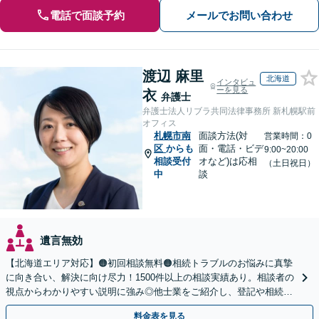
電話で面談予約
メールでお問い合わせ
渡辺 麻里
北海道
インタビュ
ーを見る
衣
弁護士
弁護士法人リブラ共同法律事務所 新札幌駅前
オフィス
札幌市南
面談方法(対
営業時間：0
区
からも
面・電話・ビデ
9:00~20:00
相談受付
オなど)は応相
（土日祝日）
中
談
遺言無効
【北海道エリア対応】🟠初回相談無料🟠相続トラブルのお悩みに真摯
に向き合い、解決に向け尽力！1500件以上の相談実績あり。相談者の
視点からわかりやすい説明に強み◎他士業をご紹介し、登記や相続税
の申告までワンストップで対応【夜間相談可】
料金表を見る