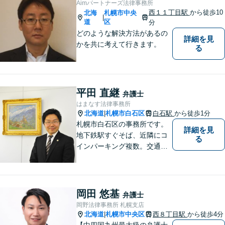
Aimパートナーズ法律事務所
西１１丁目駅
から徒歩10
北海
札幌市中央
|
道
区
分
どのような解決方法があるの
詳細を見
かを共に考えて行きます。
る
平田 直継
弁護士
はまなす法律事務所
北海道
札幌市白石区
白石駅
から徒歩1分
|
札幌市白石区の事務所です。
詳細を見
地下鉄駅すぐそば、近隣にコ
る
インパーキング複数。交通の
利便も良く、近隣の厚別区、
豊平区、清田区、北広島市、
恵庭市、千歳市、江別市から
もアクセス良好。相続、交通
岡田 悠基
弁護士
事故、離婚、債務整理など幅
岡野法律事務所 札幌支店
広く対応する４０代の経験豊
北海道
札幌市中央区
西８丁目駅
から徒歩4分
|
富な弁護士です。
【中四国九州最大級の弁護士