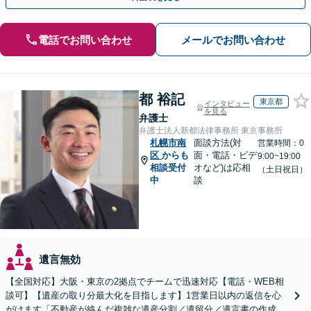
電話でお問い合わせ
メールでお問い合わせ
都 裕記
東京都
インタビュー
を見る
弁護士
弁護士法人新都法律事務所 東京事務所
札幌市南
面談方法(対
営業時間：0
区
からも
面・電話・ビデ
9:00~19:00
相談受付
オなど)は応相
（土日祝日）
中
談
遺言無効
【全国対応】大阪・東京の2拠点でチームで迅速対応【電話・WEB相
談可】【遺産の取り分最大化を目指します】1営業日以内の返信を心
がけます「不動産が絡んだ複雑な遺産分割／遺留分／遺言書の作成・