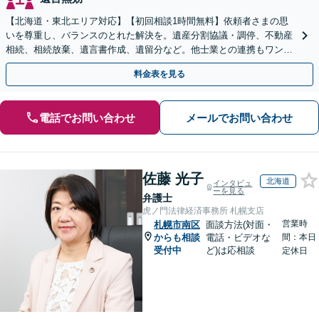
【北海道・東北エリア対応】【初回相談1時間無料】依頼者さまの思
いを尊重し、バランスのとれた解決を。遺産分割協議・調停、不動産
相続、相続放棄、遺言書作成、遺留分など。他士業との連携もワンス
トップで対応します【休日・夜間面談OK】
料金表を見る
電話でお問い合わせ
メールでお問い合わせ
佐藤 光子
北海道
インタビュ
ーを見る
弁護士
虎ノ門法律経済事務所 札幌支店
営業時
札幌市南区
面談方法(対面・
からも相談
電話・ビデオな
間：本日
受付中
ど)は応相談
定休日