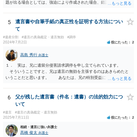
題が出る場合としては、強迫により作成された場合、錯誤（勘違い）
の場合などがあります。 遺言の対象となる財産の多寡などにもよりま
すが、弁護士に作成を依頼する場合は、１０～数十万円程度になるケ
ースが多いと思います。 報酬体系は、弁護士ごとに異なりますので一
5
遺言書や自筆手紙の真正性を証明する方法につい
律の基準はありません。
て
#遺産分割
#遺言の真偽鑑定・遺言無効
#調停
2024年7月2日
役にたった
2
高島 秀行
弁護士
１． 実は、兄に遺留分侵害請求調停を申し立てられています。
そういうことですと、兄は遺言の無効を主張するのはあきらめたと
いうことだと思います。 あなたは、兄の特別受益について立証し
て、遺留分の問題を解決すればよいと思います。 弁護士に面談で
詳しい事情を話して相談された方がよいと思います。
6
父が残した遺言書（件名：遺書）の法的効力につ
いて
#遺言
#遺言の真偽鑑定・遺言無効
2025年7月11日
役にたった
2
相続・遺言に強い弁護士
髙橋 俊太
弁護士