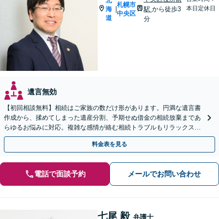
北
札幌市
本日定休日
海
駅
から徒歩3
|
中央区
道
分
遺言無効
【初回相談無料】相続はご家族の数だけ形があります。円満な遺言書
作成から、揉めてしまった遺産分割、予期せぬ借金の相続放棄まであ
らゆるお悩みに対応。複雑な感情が絡む相続トラブルもリラックスし
てお話しいただけます。WEB面談可。
料金表を見る
電話で面談予約
メールでお問い合わせ
七尾 毅
弁護士