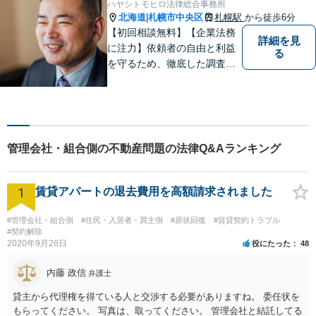
ハヤシトモヒロ法律総合事務所
日・夜間相談可】【子連れ相
北海道
札幌市中央区
札幌駅
から徒歩6分
|
談可】【完全個室相談】
【初回相談無料】【企業法務
詳細を見
に注力】依頼者の自由と利益
る
を守るため、徹底した調査・
検討の上で、事件・相談に対
応することを心がけていま
す。専門的な問題でも分かり
やすい説明をすること、動き
のあった都度の報告をして、
管理会社・組合側の不動産問題の法律Q&Aランキング
依頼者の不安や疑問の解消に
努めています。
1
賃貸アパートの退去費用を高額請求されました
#管理会社・組合側
#住民・入居者・買主側
#原状回復
#賃貸契約トラブル
#契約解除
2020年9月26日
役にたった
48
内藤 政信
弁護士
貸主から代理権を得ている人と交渉する必要がありますね。 委任状を
もらってください。 写真は、取ってください。 管理会社と結託してる