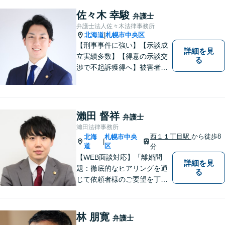
もっと身近な存在になりたい
佐々木 幸駿
弁護士
と考えています。離婚、相
弁護士法人佐々木法律事務所
続、交通事故、借金、労働、
北海道
札幌市中央区
|
刑事事件など
【刑事事件に強い】【示談成
詳細を見
立実績多数】【得意の示談交
る
渉で不起訴獲得へ】被害者感
情にも配慮した丁寧な示談交
渉【すぐに接見に駆けつけま
す】スピード対応で少しでも
早い釈放へ！離婚トラブル／
瀨田 督祥
弁護士
交通事故被害の方の対応実績
瀨田法律事務所
多数
西１１丁目駅
から徒歩8
北海
札幌市中央
|
道
区
分
【WEB面談対応】「離婚問
詳細を見
題：徹底的なヒアリングを通
る
じて依頼者様のご要望を丁寧
に把握」「相続問題：依頼者
様が納得できる解決を目指し
ます！遺産分割の相談を中心
林 朋寛
弁護士
に幅広い相談に対応」【休