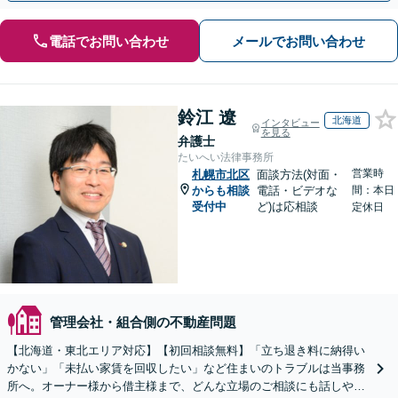
電話でお問い合わせ
メールでお問い合わせ
鈴江 遼
北海道
インタビュー
を見る
弁護士
たいへい法律事務所
営業時
札幌市北区
面談方法(対面・
からも相談
電話・ビデオな
間：本日
受付中
ど)は応相談
定休日
管理会社・組合側の不動産問題
【北海道・東北エリア対応】【初回相談無料】「立ち退き料に納得い
かない」「未払い家賃を回収したい」など住まいのトラブルは当事務
所へ。オーナー様から借主様まで、どんな立場のご相談にも話しやす