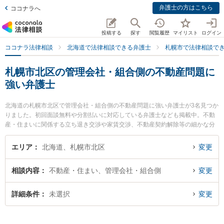
弁護士の方はこちら
ココナラへ
投稿する
探す
閲覧履歴
マイリスト
ログイン
ココナラ法律相談
北海道で法律相談できる弁護士
札幌市で法律相談で
札幌市北区の管理会社・組合側の不動産問題に
強い弁護士
北海道の札幌市北区で管理会社・組合側の不動産問題に強い弁護士が3名見つか
りました。初回面談無料や分割払いに対応している弁護士なども掲載中。不動
産・住まいに関係する立ち退き交渉や家賃交渉、不動産契約解除等の細かな分
野での絞り込み検索もでき便利です。特に弁護士法人ALG＆Associates 札幌法
律事務所の川上 満里奈弁護士や札幌北部法律事務所の今橋 直弁護士、あわお法
エリア
北海道、札幌市北区
変更
律事務所の粟生 猛弁護士のプロフィール情報や弁護士費用、強みなどが注目さ
れています。『札幌市北区で土日や夜間に発生した管理会社・組合側の不動産
相談内容
不動産・住まい、管理会社・組合側
変更
問題のトラブルを今すぐに弁護士に相談したい』『管理会社・組合側の不動産
問題のトラブル解決の実績豊富な近くの弁護士を検索したい』『初回相談無料
で管理会社・組合側の不動産問題を法律相談できる札幌市北区内の弁護士に相
詳細条件
未選択
変更
談予約したい』などでお困りの相談者さんにおすすめです。