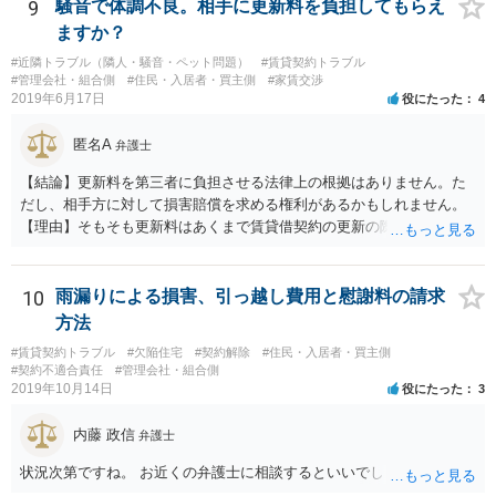
9
騒音で体調不良。相手に更新料を負担してもらえ
ますか？
#近隣トラブル（隣人・騒音・ペット問題）
#賃貸契約トラブル
#管理会社・組合側
#住民・入居者・買主側
#家賃交渉
2019年6月17日
役にたった
4
匿名A
弁護士
【結論】更新料を第三者に負担させる法律上の根拠はありません。た
だし、相手方に対して損害賠償を求める権利があるかもしれません。
【理由】そもそも更新料はあくまで賃貸借契約の更新の際の手数料の
話ですので、騒音問題とは切り離して考えることになります。 さて騒
音ですが、まず「受忍限度論」という考え方がありますのでここから
説明します。 誰しも日々の生活をするにあたり、足音・洗濯機・掃除
10
雨漏りによる損害、引っ越し費用と慰謝料の請求
機・風呂の水音など音を発生させるのはお互い様ですので、音に敏感
方法
な人であっても一定のレベルの音までは甘受しなければなりません。
#賃貸契約トラブル
#欠陥住宅
#契約解除
#住民・入居者・買主側
そして、もし騒音が「一般人基準」で我慢できないレベルの音を継続
#契約不適合責任
#管理会社・組合側
的に出している場合は、慰謝料を支払う義務が生じることになりま
2019年10月14日
役にたった
3
す。 ただし、個人の印象で「騒音が大きい」と言っても取り合っては
もらえないので（逆にクレーマー扱いの憂き目に遭います）、最寄り
内藤 政信
弁護士
の自治体に相談して騒音の測定器を貸してもらうなど、客観的な証拠
を集めるところから始めましょう。 そこまでする精神的な余裕がない
状況次第ですね。 お近くの弁護士に相談するといいでしょう。
方は、端的に静かな場所に引っ越すことをお勧めします。