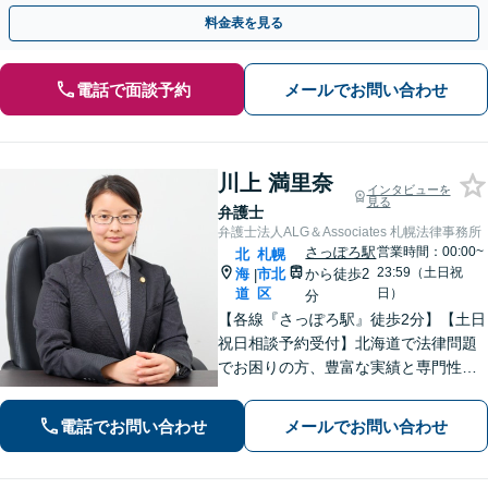
い弁護士が対応します。ＷＥＢ面談可。
料金表を見る
電話で面談予約
メールでお問い合わせ
川上 満里奈
インタビューを
見る
弁護士
弁護士法人ALG＆Associates 札幌法律事務所
さっぽろ駅
営業時間：00:00~
北
札幌
23:59（土日祝
海
市北
から徒歩2
|
道
区
日）
分
【各線『さっぽろ駅』徒歩2分】【土日
祝日相談予約受付】北海道で法律問題
でお困りの方、豊富な実績と専門性を
持つ弁護士が、ともに解決を目指しま
す。
電話でお問い合わせ
メールでお問い合わせ