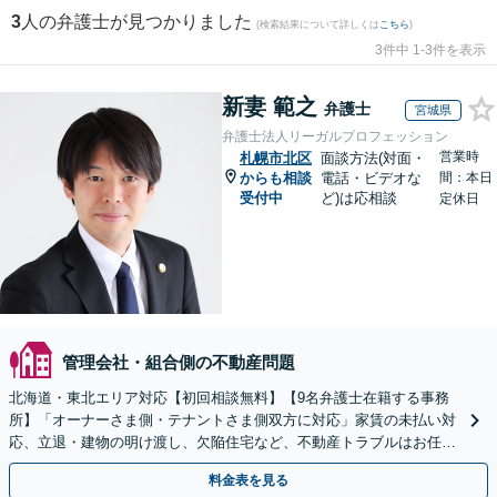
3
人の弁護士が見つかりました
(検索結果について詳しくは
こちら
)
3件中 1-3件を表示
新妻 範之
弁護士
宮城県
弁護士法人リーガルプロフェッション
営業時
札幌市北区
面談方法(対面・
からも相談
電話・ビデオな
間：本日
受付中
ど)は応相談
定休日
管理会社・組合側の不動産問題
北海道・東北エリア対応【初回相談無料】【9名弁護士在籍する事務
所】「オーナーさま側・テナントさま側双方に対応」家賃の未払い対
応、立退・建物の明け渡し、欠陥住宅など、不動産トラブルはお任せ
ください「早期相談で損失を最小限に」
料金表を見る