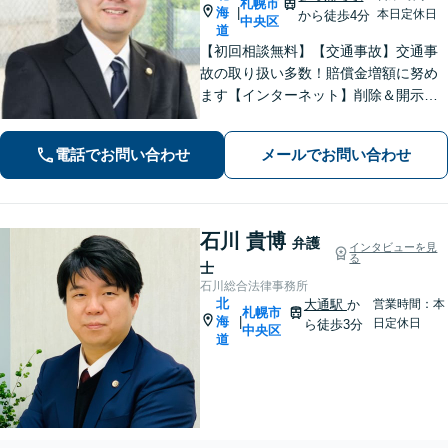
札幌市
海
|
本日定休日
から徒歩4分
中央区
道
【初回相談無料】【交通事故】交通事
故の取り扱い多数！賠償金増額に努め
ます【インターネット】削除＆開示請
求はお任せ！書き込んだ方も対応【刑
事事件】超速対応！【電話・メール相
電話でお問い合わせ
メールでお問い合わせ
談可】【大通駅／札幌駅5分】
石川 貴博
弁護
インタビューを見
る
士
石川総合法律事務所
北
大通駅
か
営業時間：本
札幌市
海
|
日定休日
ら徒歩3分
中央区
道