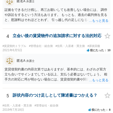
匿名A
弁護士
証拠をできるだけ残し、再三お願いしても改善しない場合には、 調停
や訴訟をするという方法もあります。 もっとも、過去の裁判例を見る
と、慰謝料はそれほどとれず、 引っ越し代の足しになる程度に終わっ
てしまうかもしれません。
4
立会い後の賃貸物件の追加請求に対する法的対応
#賃貸契約トラブル
#管理会社・組合側
#住民・入居者・買主側
#原状回復
2021年6月5日
役にたった
10
匿名A
弁護士
賃貸借契約書の内容次第ではありますが、基本的には、わざわざ双方
立ち合いでサインまでしている以上、支払う必要はないでしょう。 相
手方の対応に埒が明かない場合には、賃貸借契約書や関係資料を個別
に弁護士に見せ、対応方針をご検討いただくことをお勧めいたしま
す。
5
訴状内容のつけ足しとして陳述書はつかえる？
#住民・入居者・買主側
#管理会社・組合側
2019年7月18日
役にたった
8