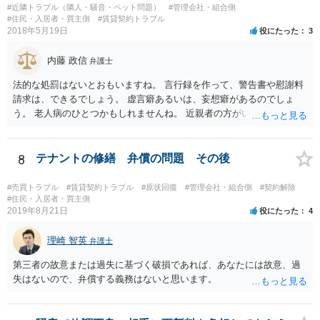
#近隣トラブル（隣人・騒音・ペット問題）
#管理会社・組合側
#住民・入居者・買主側
#賃貸契約トラブル
2018年5月19日
役にたった
3
内藤 政信
弁護士
法的な処罰はないとおもいますね。 言行録を作って、警告書や慰謝料
請求は、できるでしょう。 虚言癖あるいは、妄想癖があるのでしょ
う。 老人病のひとつかもしれませんね。 近親者の方がいれば、話を通
してみるのもありでしょう。
8
テナントの修繕 弁償の問題 その後
#売買トラブル
#賃貸契約トラブル
#原状回復
#管理会社・組合側
#契約解除
#住民・入居者・買主側
2019年8月21日
役にたった
4
理崎 智英
弁護士
第三者の故意または過失に基づく破損であれば、あなたには故意、過
失はないので、弁償する義務はないと思います。