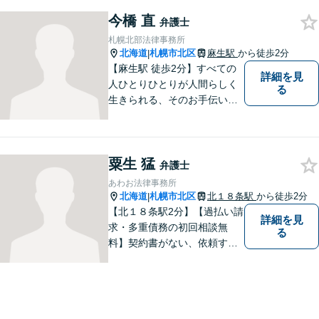
今橋 直
弁護士
札幌北部法律事務所
北海道
札幌市北区
麻生駅
から徒歩2分
|
【麻生駅 徒歩2分】すべての
詳細を見
人ひとりひとりが人間らしく
る
生きられる、そのお手伝いを
したいと思っています。依頼
者さまの抱えていらっしゃる
不安やご希望を丁寧にお伺い
粟生 猛
いたします。お気軽にご相談
弁護士
ください。
あわお法律事務所
北海道
札幌市北区
北１８条駅
から徒歩2分
|
【北１８条駅2分】【過払い請
詳細を見
求・多重債務の初回相談無
る
料】契約書がない、依頼する
資金がない、多重債務・過払
い請求はおまかせください。
トラブルが起きてから法律を
確認するのではすでに手遅れ