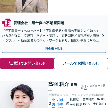
管理会社・組合側の不動産問題
【元不動産ディベロッパー】「不動産業界や現場の実情をよく知って
いる点が強み」立退料／立退き・明渡し／原状回復／賃料増額／売買
トラブル 不動産業者とのネットワークもあり、幅広い事案に対応！
宅建資格保有【オンライン相談可】【休日夜間面談可】
料金表を見る
電話でお問い合わせ
メールでお問い合わせ
髙羽 耕介
弁護
インタビューを見
る
士
弁護士法人プロテクトスタンス 札幌事務所
札幌駅
営業時間：09:00~
北
札幌
19:00（土日祝日）
海
市中
から徒歩
|