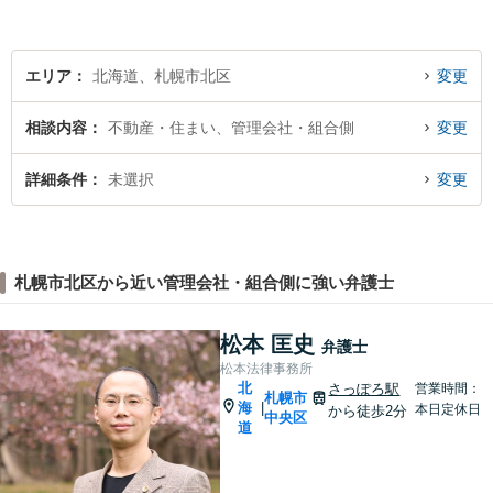
です。役員様のみならず、現
場のスタッフ様も法律知識が
仕事を守ります。
エリア
北海道、札幌市北区
変更
相談内容
不動産・住まい、管理会社・組合側
変更
詳細条件
未選択
変更
札幌市北区から近い管理会社・組合側に強い弁護士
松本 匡史
弁護士
松本法律事務所
北
さっぽろ駅
営業時間：
札幌市
海
|
本日定休日
から徒歩2分
中央区
道