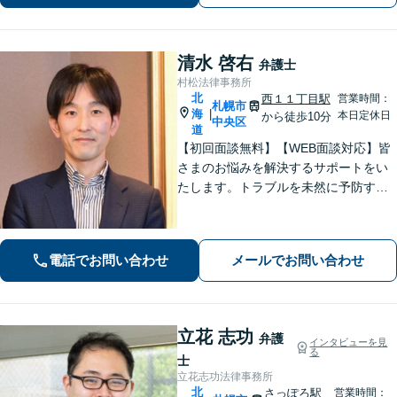
清水 啓右
弁護士
村松法律事務所
北
西１１丁目駅
営業時間：
札幌市
海
|
本日定休日
から徒歩10分
中央区
道
【初回面談無料】【WEB面談対応】皆
さまのお悩みを解決するサポートをい
たします。トラブルを未然に予防する
ためには、早い段階で一度ご相談くだ
さい。
電話でお問い合わせ
メールでお問い合わせ
立花 志功
弁護
インタビューを見
る
士
立花志功法律事務所
北
さっぽろ駅
営業時間：