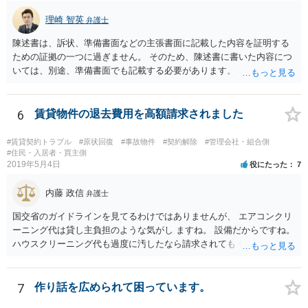
理崎 智英
弁護士
陳述書は、訴状、準備書面などの主張書面に記載した内容を証明する
ための証拠の一つに過ぎません。 そのため、陳述書に書いた内容につ
いては、別途、準備書面でも記載する必要があります。 裁判所は弁論
の全趣旨から、主張書面で主張していない事実についても認定する場
合もありますが、 基本的には、主張書面で主張する必要があるという
ことになります。
6
賃貸物件の退去費用を高額請求されました
#賃貸契約トラブル
#原状回復
#事故物件
#契約解除
#管理会社・組合側
#住民・入居者・買主側
2019年5月4日
役にたった
7
内藤 政信
弁護士
国交省のガイドラインを見てるわけではありませんが、 エアコンクリ
ーニング代は貸し主負担のような気がし ますね。 設備だからですね。
ハウスクリーニング代も過度に汚したなら請求されても 仕方ないでし
ょうが、生活上の通常の汚れならば、貸し主 負担だと思いますね。 次
の借主のための清掃だと思いますね。 ほっといて争ってみたらいいで
しょう。
7
作り話を広められて困っています。