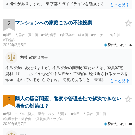
可能性がありますね。 東京都のガイドラインを勉強するといいでしょ
う。 払わずに、調停を申し立てるといいでしょう。
2
マンションへの家庭ごみの不法投棄
#住民・入居者・買主側
#執行猶予
#管理会社・組合側
#オーナー・売主側
#不起訴
2022年3月5日
役にたった
26
内藤 政信
弁護士
不法投棄にあたりますが、不法投棄の罰則が重たいのは、家具家電、
資材ゴミ、 古タイヤなどの不法投棄や常習的に繰り返されるケースを
念頭においているか らですね。 初犯であること、未遂に終わっている
ことから、かりに通報され、事情聴取が あったとしても、起訴される
ことはないでしょう。 様子見でいいでしょう。
3
隣人の騒音問題、警察や管理会社で解決できない
場合の対策は？
#近隣トラブル（隣人・騒音・ペット問題）
#住民・入居者・買主側
#管理会社・組合側
#賃貸契約トラブル
2020年6月7日
役にたった
18