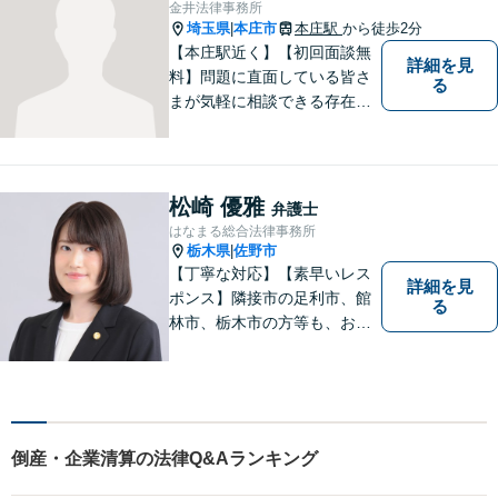
金井法律事務所
い。
埼玉県
本庄市
本庄駅
から徒歩2分
|
【本庄駅近く】【初回面談無
詳細を見
料】問題に直面している皆さ
る
まが気軽に相談できる存在に
なります。離婚問題／相続問
題／交通事故など、幅広いト
ラブルに対応。【当日／夜間
／休日対応可能】公平・公正
松崎 優雅
弁護士
な立場から、事件の見通しを
はなまる総合法律事務所
正確に伝えます。お気軽にご
栃木県
佐野市
|
相談ください。
【丁寧な対応】【素早いレス
詳細を見
ポンス】隣接市の足利市、館
る
林市、栃木市の方等も、お気
軽にご相談ください。交通事
故・離婚・相続問題を多数経
験しました。不貞の慰謝料の
ご相談は、内容によって、初
回相談を無料としておりま
倒産・企業清算の法律Q&Aランキング
す。