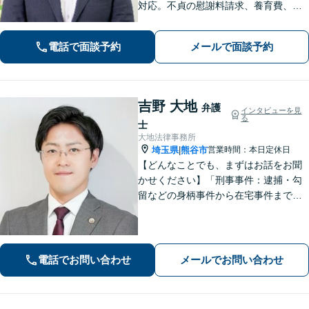
対応。不貞の慰謝料請求、養育費、協
議、調停など【相続】交渉や相続放
棄、遺留分、遺言書の作成など。出張
電話で面談予約
メールで面談予約
相談可。少しでも不安に感じました
ら、お早めにお電話ください。
吉野 大地
弁護
インタビューを見
る
士
大地法律事務所
埼玉県
熊谷市
営業時間：本日定休日
|
【どんなことでも、まずはお話をお聞
かせください】「刑事事件：逮捕・勾
留などの身柄事件から在宅事件まで、
捜査段階から迅速に対応し、接見・示
談交渉・不起訴に向けた弁護活動を行
います。」
電話でお問い合わせ
メールでお問い合わせ