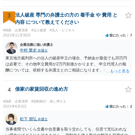
款等で損害賠償額の予定がされているはずです。 契約書等がないので
あれば、相手方に直接確認を取る必要がありますが、上記と同様の注
意点があります。 【質問３】 税務処理、登記、清算人選任といった対
3
法人破産 専門の弁護士の方の 着手金 や 費用 と
応になりますが、通常、弁護士だけで完結するわけではないので、金
内容 について教えてください
額を回答することはできかねます。 また、負債を正確に把握されてい
#倒産・企業清算
#法人破産
#法人・ビジネス
らっしゃるわけではないことからすると、 破産対応の可能性もありま
2021年11月30日
役にたった
7
す。その場合は、法人の規模次第で大きく金額が異なります。個人と
同視できる程度のものであれば、トータル５０万弱、そうでない場合
企業法務に強い弁護士
は１００万円以上となることが予想されます。
中村 繁史
弁護士
東京地方裁判所への法人の破産申立の場合、予納金が最低でも20万円
は必要で、その他申立費用が2万円前後かかります。 申立代理人の報
酬については、依頼する弁護士とのご相談になります。債権者が少な
く、業務量が少ないのであれば、もう少し安くなる可能性もありま
す。
4
借家の家賃回収の進め方
#倒産・企業清算
#強制執行・差し押さえ
2021年6月3日
役にたった
2
松下 朋弘
弁護士
当事者間でいくら念書や合意書を取り交わしても、任意で支払われな