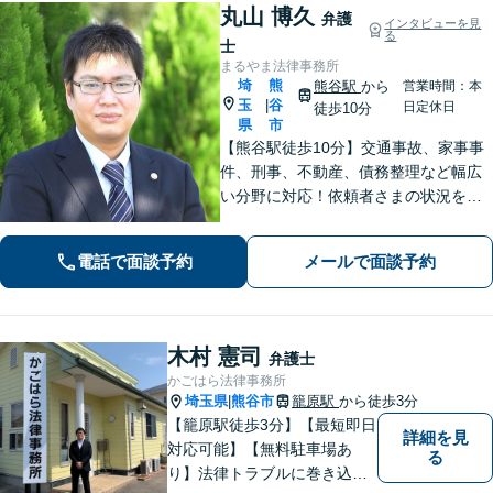
丸山 博久
弁護
インタビューを見
る
士
まるやま法律事務所
埼
熊
熊谷駅
から
営業時間：本
玉
谷
|
日定休日
徒歩10分
県
市
【熊谷駅徒歩10分】交通事故、家事事
件、刑事、不動産、債務整理など幅広
い分野に対応！依頼者さまの状況を十
分にヒアリングし、あらゆる観点から
解決策をご提案いたします。お気軽に
電話で面談予約
メールで面談予約
ご相談ください。【法テラス利用可】
【駐車場あり】
木村 憲司
弁護士
かごはら法律事務所
埼玉県
熊谷市
籠原駅
から徒歩3分
|
【籠原駅徒歩3分】【最短即日
詳細を見
対応可能】【無料駐車場あ
る
り】法律トラブルに巻き込ま