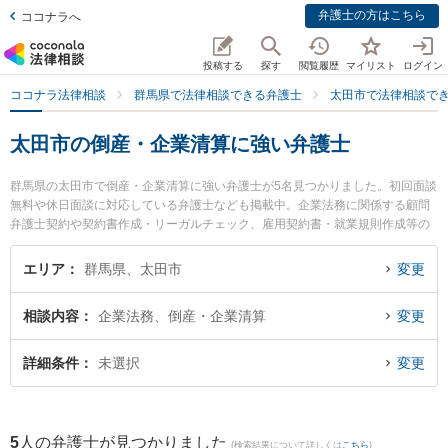
弁護士の方はこちら
ココナラへ
投稿する
探す
閲覧履歴
マイリスト
ログイン
ココナラ法律相談
群馬県で法律相談できる弁護士
太田市で法律相談で
太田市の倒産・企業清算に強い弁護士
群馬県の太田市で倒産・企業清算に強い弁護士が5名見つかりました。初回面談
無料や休日面談に対応している弁護士なども掲載中。企業法務に関係する顧問
弁護士契約や契約書作成・リーガルチェック、雇用契約書・就業規則作成等の
細かな分野での絞り込み検索もでき便利です。特にきらら法律事務所の木村 就
一弁護士や村山準一法律事務所の村山 準一弁護士、清水智法律事務所の清水 智
エリア
群馬県、太田市
変更
弁護士のプロフィール情報や弁護士費用、強みなどが注目されています。『太
田市で土日や夜間に発生した倒産・企業清算のトラブルを今すぐに弁護士に相
相談内容
企業法務、倒産・企業清算
変更
談したい』『倒産・企業清算のトラブル解決の実績豊富な近くの弁護士を検索
したい』『初回相談無料で倒産・企業清算を法律相談できる太田市内の弁護士
に相談予約したい』などでお困りの相談者さんにおすすめです。
詳細条件
未選択
変更
5
人の弁護士が見つかりました
(検索結果について詳しくは
こちら
)