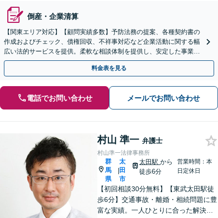
倒産・企業清算
【関東エリア対応】【顧問実績多数】予防法務の提案、各種契約書の
作成およびチェック、債権回収、不祥事対応など企業活動に関する幅
広い法的サービスを提供。柔軟な相談体制を提供し、安定した事業成
長にお力添えします【休日・夜間面談対応】
料金表を見る
電話でお問い合わせ
メールでお問い合わせ
村山 準一
弁護士
村山準一法律事務所
群
太
太田駅
から
営業時間：本
馬
田
|
日定休日
徒歩6分
県
市
【初回相談30分無料】【東武太田駅徒
歩6分】交通事故・離婚・相続問題に豊
富な実績。一人ひとりに合った解決方