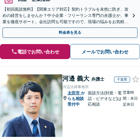
【初回面談無料】【関東エリア対応】契約トラブルを未然に防ぎ、攻
めの経営をしませんか？中小企業・フリーランス専門の弁護士が、事
業を徹底サポート。会社訪問も可能ですので、現場の悩みをお気軽に
ご相談ください。【夜間や休日相談も対応】
料金表を見る
電話でお問い合わせ
メールでお問い合わせ
河邉 義大
弁護士
千葉県
河辺法律事務所
営業時
太田市
か
面談方法(対面・電
らも相談
話・ビデオなど)は
間：本日
受付中
応相談
定休日