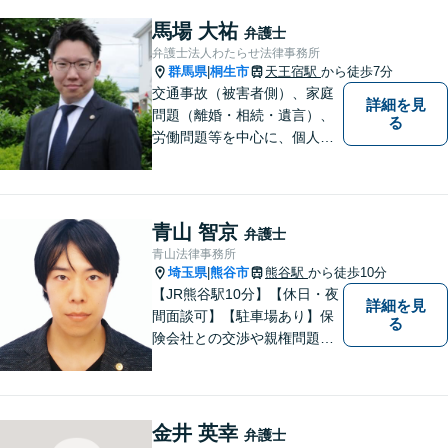
馬場 大祐
弁護士
弁護士法人わたらせ法律事務所
群馬県
桐生市
天王宿駅
から徒歩7分
|
交通事故（被害者側）、家庭
詳細を見
問題（離婚・相続・遺言）、
る
労働問題等を中心に、個人・
中小企業のお客様であればど
のような分野でも対応可能で
す。 結果だけでなくプロセス
もご満足いただける質の高い
青山 智京
弁護士
サービスを日々心がけていま
青山法律事務所
す。
埼玉県
熊谷市
熊谷駅
から徒歩10分
|
【JR熊谷駅10分】【休日・夜
詳細を見
間面談可】【駐車場あり】保
る
険会社との交渉や親権問題、
逮捕直後の対応など、それぞ
れの事情に応じた柔軟な支援
を行います。 「弁護士は敷居
が高い」と感じる方も、まず
金井 英幸
弁護士
はお気持ちをお聞かせくださ