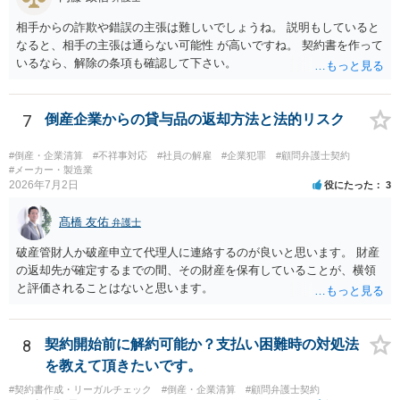
相手からの詐欺や錯誤の主張は難しいでしょうね。 説明もしていると
なると、相手の主張は通らない可能性 が高いですね。 契約書を作って
いるなら、解除の条項も確認して下さい。
7
倒産企業からの貸与品の返却方法と法的リスク
#倒産・企業清算
#不祥事対応
#社員の解雇
#企業犯罪
#顧問弁護士契約
#メーカー・製造業
2026年7月2日
役にたった
3
髙橋 友佑
弁護士
破産管財人か破産申立て代理人に連絡するのが良いと思います。 財産
の返却先が確定するまでの間、その財産を保有していることが、横領
と評価されることはないと思います。
8
契約開始前に解約可能か？支払い困難時の対処法
を教えて頂きたいです。
#契約書作成・リーガルチェック
#倒産・企業清算
#顧問弁護士契約