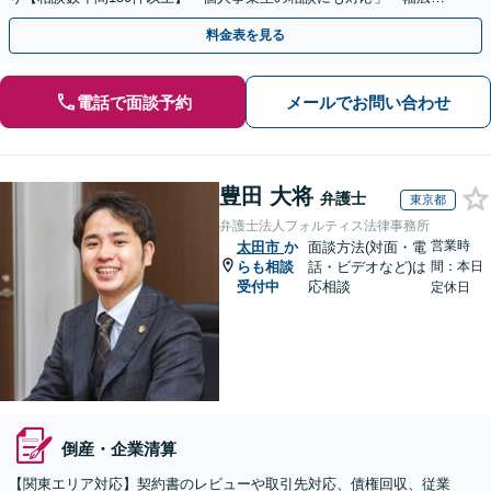
顧問プランをご用意／従業員・ご家族様の無料相談あり」
料金表を見る
電話で面談予約
メールでお問い合わせ
豊田 大将
弁護士
東京都
弁護士法人フォルティス法律事務所
営業時
太田市
か
面談方法(対面・電
らも相談
話・ビデオなど)は
間：本日
受付中
応相談
定休日
倒産・企業清算
【関東エリア対応】契約書のレビューや取引先対応、債権回収、従業