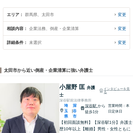
エリア
群馬県、太田市
変更
相談内容
企業法務、倒産・企業清算
変更
詳細条件
未選択
変更
太田市から近い倒産・企業清算に強い弁護士
小屋野 匡
弁護
インタビューを見
る
士
深谷駅前法律事務所
埼
深
深谷駅
から
営業時間：本
玉
谷
|
日定休日
徒歩1分
県
市
【初回面談無料】【深谷駅1分】弁護士
歴10年以上【離婚】男性・女性ともに