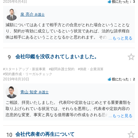
2026年6月4日
役にたった
3
泉 亮介
弁護士
減額についてはあくまで相手方との合意がとれた場合ということとな
り、契約が有効に成立しているという状況であれば、法的な請求権自
体は相手にあるということとなるかと思われます。 そのため、交渉に
応じてくれるかは相手方次第という側面がかなり大きくなるかと思わ
れます。
9
会社印鑑を没収されてしまいました。
#スタートアップ・新規事業
#顧問弁護士契約
#倒産・企業清算
#契約書作成・リーガルチェック
2019年8月10日
役にたった
2
青山 知史
弁護士
ご相談、拝見いたしました。 代表印や定款をはじめとする重要書類を
取り上げられている状況では、それらを悪用し、代表者や定款内容の
恣意的な変更、事実と異なる借用書等の作成をされる恐れもあり、早
急な対処をされる必要があります。 まずは、代表印の悪用を防止する
ためにも、法務局に対し、代表印紛失の届け出と新たな代表印の登録
申請を行う必要があるものと思慮いたします。この際には、ご相談者
10
会社代表者の再生について