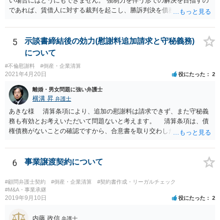
い場合にはどうにもできません。 強制力を伴う形での解決を目指すの
であれば、賃借人に対する裁判を起こし、勝訴判決を債務名義とした
強制執行を行うか、これまでの滞納分を準消費貸借契約とした上で強
制執行認諾文言を入れた準消費貸借契約公正証書を作成し、滞納があ
った場合に強制執行を行うといった方法が考えられます。 裁判を避け
5
示談書締結後の効力(慰謝料追加請求と守秘義務)
たい、相手方の協力が期待できるとのことであれば後者を利用するの
について
も手です。 どちらの手段を取るにしても弁護士に相談されることをお
#不倫慰謝料
#倒産・企業清算
すすめします。
2021年4月20日
役にたった
2
離婚・男女問題に強い弁護士
横溝 昇
弁護士
あきな様 清算条項により、追加の慰謝料は請求できず、また守秘義
務も有効とお考えいただいて問題ないと考えます。 清算条項は、債
権債務がないことの確認ですから、合意書を取り交わした後に生じた
事由により債権債務が発生しない限り有効です。ご相談の合意書は先
方との関係についてのものですから、その後関係が原因で離婚に至っ
ても清算条項の適用範囲内と考えます。 守秘義務については、基
6
事業譲渡契約について
本的には有効期間を定めていない場合、義務が続くとお考えいただい
て差し支えないと考えます。外部へ漏らすようなことがあれば、守秘
#顧問弁護士契約
#倒産・企業清算
#契約書作成・リーガルチェック
義務違反での損害賠償請求も考えられます。
#M&A・事業承継
2019年9月10日
役にたった
2
内藤 政信
弁護士