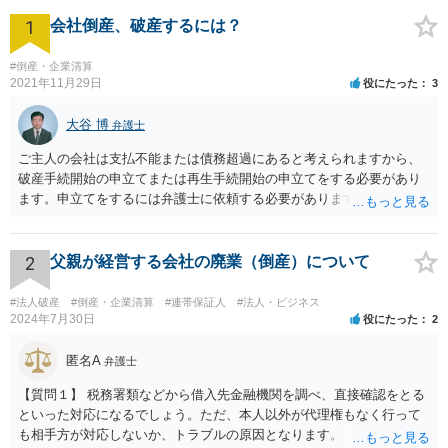
1
会社倒産、破産するには？
#倒産・企業清算
2021年11月29日
役にたった
3
大谷 博
弁護士
ご主人の会社は支払不能または債務超過にあると考えられますから、
破産手続開始の申立てまたは再生手続開始の申立てをする必要があり
ます。申立てをするには弁護士に依頼する必要がありますから、会社
の資料を持参して弁護士に依頼されることをお勧めします。
2
父親が経営する会社の廃業（倒産）について
#法人破産
#倒産・企業清算
#連帯保証人
#法人・ビジネス
2024年7月30日
役にたった
2
匿名A
弁護士
【質問１】 税務署類などから借入先金融機関を調べ、直接確認をとる
といった対応になるでしょう。ただ、本人以外が代理権もなく行って
も相手方が対応しないか、トラブルの原因となります。 【質問２】 約