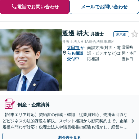
電話でお問い合わせ
メールでお問い合わせ
渡邊 耕大
弁護士
東京都
弁護士法人RITA総合法律事務所
営業時
太田市
か
面談方法(対面・電
らも相談
話・ビデオなど)は
間：本日
受付中
応相談
定休日
倒産・企業清算
【関東エリア対応】契約書の作成・確認、従業員対応、売掛金回収な
どビジネスの法的課題を解決。スポット相談から顧問契約まで、企業
規模を問わず対応！税理士法人や議員秘書の経験も活かし、経営を法
務面から支えます【夜間や休日相談可｜オンライン相談可】
料金表を見る