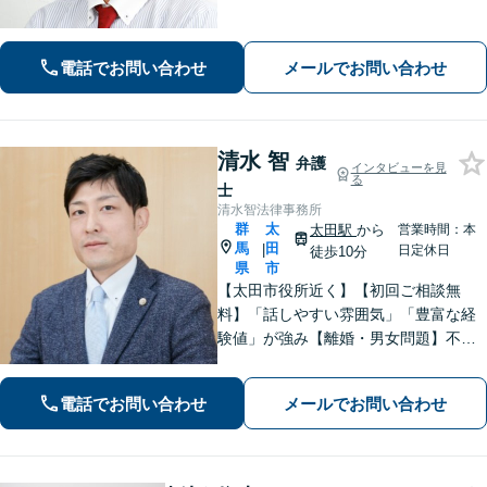
法で納得できる解決を目指します。依
頼者ファーストで迅速対応。企業法務
もご相談ください。
電話でお問い合わせ
メールでお問い合わせ
清水 智
弁護
インタビューを見
る
士
清水智法律事務所
群
太
太田駅
から
営業時間：本
馬
田
|
日定休日
徒歩10分
県
市
【太田市役所近く】【初回ご相談無
料】「話しやすい雰囲気」「豊富な経
験値」が強み【離婚・男女問題】不
貞・精神的苦痛に関する慰謝料はお任
せください【相続遺言】穏便な解決を
電話でお問い合わせ
メールでお問い合わせ
心がけています。交通事故、刑事事
件、医療問題などにも対応【休日の対
応可】