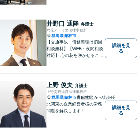
れた場合は、どのようなもの
であっても早めの相談が重要
です。早めの相談がより良い
解決の鍵です。お困りごとが
井野口 通隆
弁護士
ございましたら、お気軽にご
六花アトリエ法律事務所
相談ください。
群馬県
館林市
|
【交通事故・債務整理は初回
詳細を見
相談無料】【WEB・夜間相談
る
対応】 心の花を咲かせること
ができるように、全身全霊を
かけてサポートします。 一期
一会を大事にし、あなたとの
縁を心からお待ちしていま
上野 俊夫
弁護士
す。
上野労務経営法律事務所
群馬県
館林市
館林駅
から徒歩4分
|
北関東の企業経営者様の労務
詳細を見
問題を解決します！
る