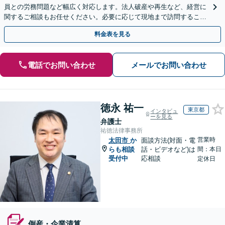
員との労務問題など幅広く対応します。法人破産や再生など、経営に
関するご相談もお任せください。必要に応じて現地まで訪問すること
も可能
料金表を見る
電話でお問い合わせ
メールでお問い合わせ
徳永 祐一
東京都
インタビュ
ーを見る
弁護士
祐徳法律事務所
営業時
太田市
か
面談方法(対面・電
らも相談
話・ビデオなど)は
間：本日
受付中
応相談
定休日
倒産・企業清算