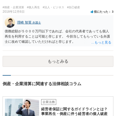
様の公的な身分証や実印、印鑑証明等が必要になる場合もありますの
で、ご注意ください。 また、正確には当時の状況にもよりますが、代
#倒産・企業清算
#個人再生
#法人・ビジネス
#自己破産
表印等の取り上げがご相談者様の意思に反してなされたものであれ
2018年12月6日
役にたった
3
ば、警察等に盗難届等を出す必要も考えられます。 なお、ご記載を見
ますと、相手方は合同会社の社員にはなっていないとのことであり、
理崎 智英
弁護士
単なる資金提供者または貸主に過ぎないものと思われますので、こう
債務総額が５０００万円以下であれば、会社の代表者であっても個人
した一連の行動は正当化されるものではなく、即時の返還に応じない
再生を利用することは可能と存じます。 今担当してもらっている弁護
場合には、厳正な対処等も必要になるかと思われます。 ご自身でのご
士に改めて確認していただければと存じます。
対応が難しい場合には、弁護士にも相談し、対応を検討されたほうが
良いかと思慮いたします。
もっとみる
倒産・企業清算に関連する法律相談コラム
企業法務
経営者保証に関するガイドラインとは？
事業再生・倒産に伴う経営者の個人破産