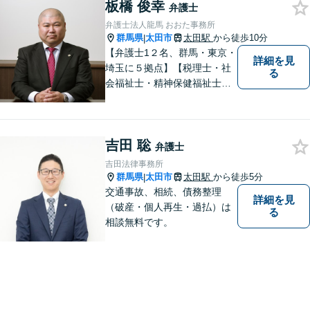
板橋 俊幸
弁護士
弁護士法人龍馬 おおた事務所
群馬県
太田市
太田駅
から徒歩10分
|
【弁護士1２名、群馬・東京・
詳細を見
埼玉に５拠点】【税理士・社
る
会福祉士・精神保健福祉士が
所属】 【介護・福祉事業者の
サポートに注力】【土曜・夜
間相談可能】【出張相談可
吉田 聡
能】
弁護士
吉田法律事務所
群馬県
太田市
太田駅
から徒歩5分
|
交通事故、相続、債務整理
詳細を見
（破産・個人再生・過払）は
る
相談無料です。