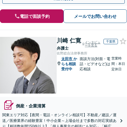
電話で面談予約
メールでお問い合わせ
川崎 仁寛
千葉県
インタビュ
ーを見る
弁護士
佐野総合法律事務所
営業時
太田市
か
面談方法(対面・電
らも相談
話・ビデオなど)は
間：本日
受付中
応相談
定休日
倒産・企業清算
関東エリア対応【夜間・電話・オンライン相談可】不動産／建設／運
送／医療業界の経験豊富！中小企業～上場会社まで多数の対応実績あ
り【相談数年間150件以上】「個人事業主の相談にも対応」「幅広い