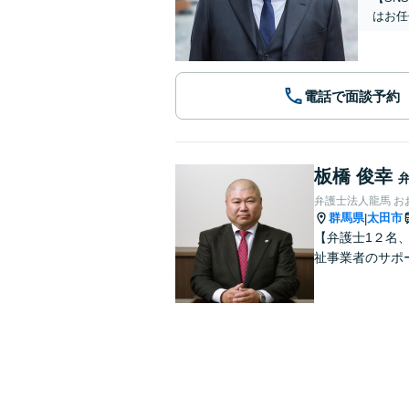
はお任
電話で面談予約
板橋 俊幸
弁護士法人龍馬 お
群馬県
太田市
|
【弁護士1２名
祉事業者のサポ