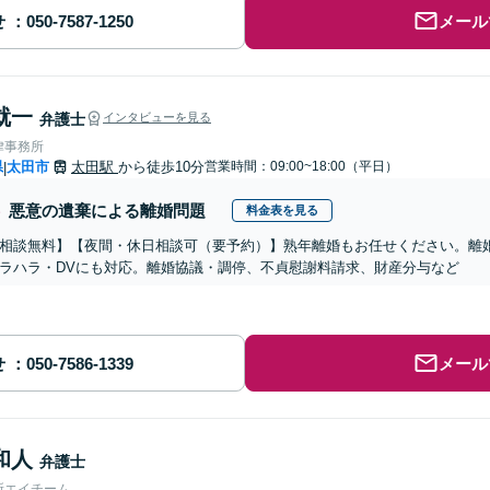
せ
メール
就一
弁護士
インタビューを見る
律事務所
県
太田市
太田駅
から徒歩10分
営業時間：09:00~18:00（平日）
|
悪意の遺棄による離婚問題
料金表を見る
相談無料】【夜間・休日相談可（要予約）】熟年離婚もお任せください。離
ラハラ・DVにも対応。離婚協議・調停、不貞慰謝料請求、財産分与など
せ
メール
和人
弁護士
所エイチーム