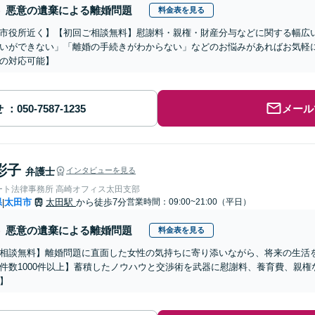
悪意の遺棄による離婚問題
料金表を見る
市役所近く】【初回ご相談無料】慰謝料・親権・財産分与などに関する幅広
いができない」「離婚の手続きがわからない」などのお悩みがあればお気軽
の対応可能】
せ
メール
彩子
弁護士
インタビューを見る
ート法律事務所 高崎オフィス太田支部
県
太田市
太田駅
から徒歩7分
営業時間：09:00~21:00（平日）
|
悪意の遺棄による離婚問題
料金表を見る
相談無料】離婚問題に直面した女性の気持ちに寄り添いながら、将来の生活
件数1000件以上】蓄積したノウハウと交渉術を武器に慰謝料、養育費、親
】