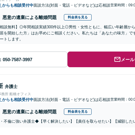
市
からも相談受付中
面談方法(対面・電話・ビデオなど)は応相談
営業時間：09:0
悪意の遺棄による離婚問題
料金表を見る
相談無料】◎年間相談実績300件以上◎男性・女性ともに、幅広い年齢層か
居を開始した方」はお早めにご相談ください。私たちは「あなたの味方」で
ートします。
メール
新
弁護士
事務所 船橋オフィス
市
からも相談受付中
面談方法(対面・電話・ビデオなど)は応相談
営業時間：00:0
悪意の遺棄による離婚問題
料金表を見る
・不倫に強い弁護士◆【早く解決したい】【責任を取らせたい】【減額した