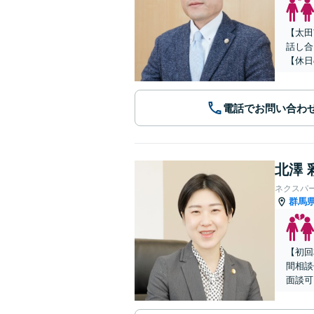
【太田
話し合
【休日
電話でお問い合わ
北澤 
ネクスパ
群馬
【初回
間相談
面談可