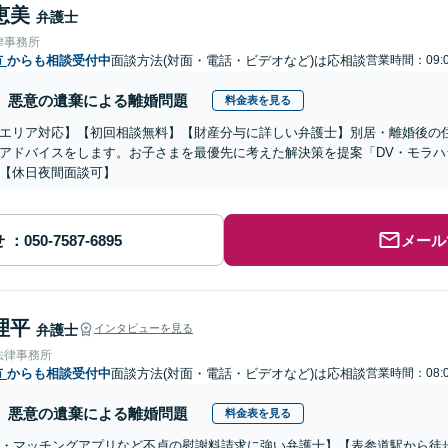
恵美
弁護士
律事務所
市
からも相談受付中
面談方法(対面・電話・ビデオなど)は応相談
営業時間：09:0
悪意の遺棄による離婚問題
料金表を見る
エリア対応】【初回相談無料】【財産分与に詳しい弁護士】別居・離婚後の
アドバイスをします。お子さまを最優先に考えた解決策を提案「DV・モラ
【休日夜間面談可】
せ
メール
理平
弁護士
インタビューを見る
法律事務所
市
からも相談受付中
面談方法(対面・電話・ビデオなど)は応相談
営業時間：08:0
悪意の遺棄による離婚問題
料金表を見る
S・マッチングアプリなど不貞の慰謝料請求に強い弁護士】【表参道駅から徒