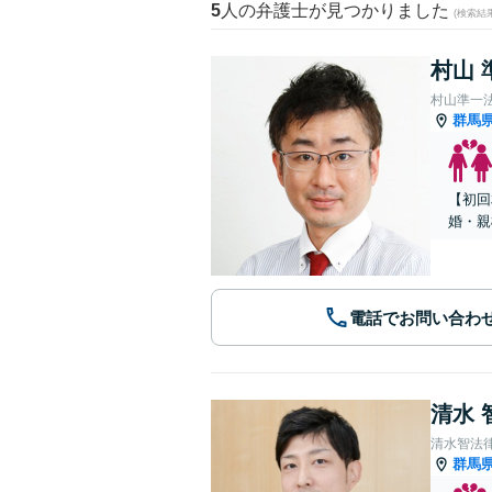
5
人の弁護士が見つかりました
(検索結
村山 
村山準一
群馬
【初回
婚・親
電話でお問い合わ
清水 
清水智法
群馬