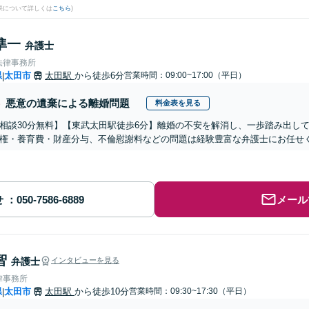
果について詳しくは
こちら
)
準一
弁護士
法律事務所
県
太田市
太田駅
から徒歩6分
営業時間：09:00~17:00（平日）
|
悪意の遺棄による離婚問題
料金表を見る
相談30分無料】【東武太田駅徒歩6分】離婚の不安を解消し、一歩踏み出し
権・養育費・財産分与、不倫慰謝料などの問題は経験豊富な弁護士にお任せ
せ
メール
智
弁護士
インタビューを見る
律事務所
県
太田市
太田駅
から徒歩10分
営業時間：09:30~17:30（平日）
|