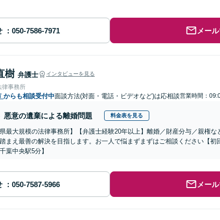
せ
メール
直樹
弁護士
インタビューを見る
法律事務所
市
からも相談受付中
面談方法(対面・電話・ビデオなど)は応相談
営業時間：09:0
悪意の遺棄による離婚問題
料金表を見る
県最大規模の法律事務所】【弁護士経験20年以上】離婚／財産分与／親権な
踏まえ最善の解決を目指します。お一人で悩まずまずはご相談ください【初回
千葉中央駅5分】
せ
メール