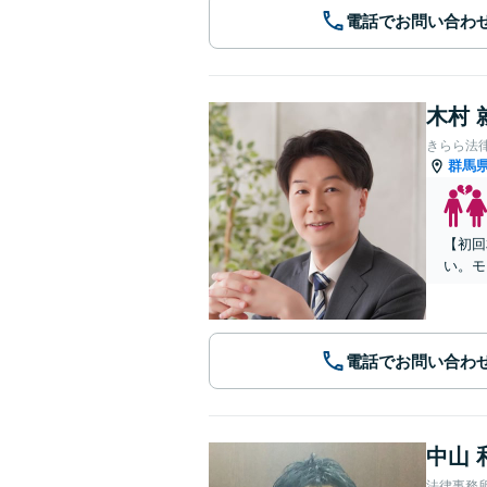
電話でお問い合わ
木村 
きらら法
群馬
【初回
い。モ
電話でお問い合わ
中山 
法律事務