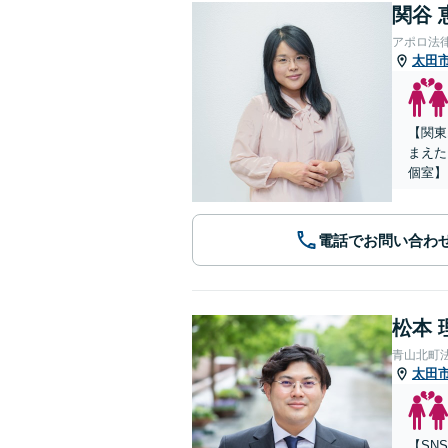
関谷 
アポロ法
太田
【関東
まえた
個室】
電話でお問い合わ
松本 
青山北町
太田
【SN