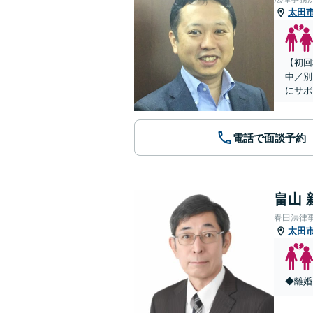
太田
【初回
中／別
にサポ
電話で面談予約
畠山 
春田法律
太田
◆離婚