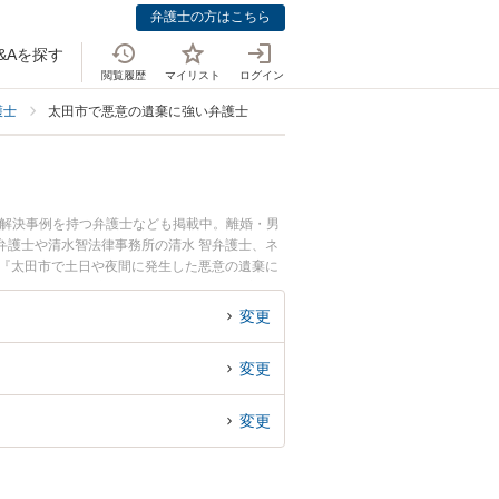
弁護士の方はこちら
&Aを探す
閲覧履歴
マイリスト
ログイン
護士
太田市で悪意の遺棄に強い弁護士
、解決事例を持つ弁護士なども掲載中。離婚・男
弁護士や清水智法律事務所の清水 智弁護士、ネ
。『太田市で土日や夜間に発生した悪意の遺棄に
を検索したい』『初回相談無料で悪意の遺棄によ
変更
変更
変更