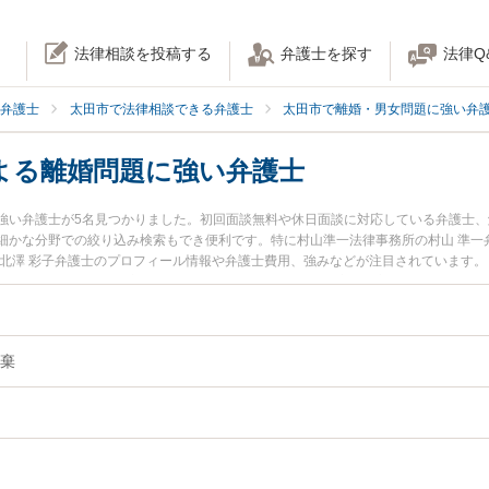
法律相談を投稿する
弁護士を探す
法律Q
弁護士
太田市で法律相談できる弁護士
太田市で離婚・男女問題に強い弁
よる離婚問題に強い弁護士
強い弁護士が5名見つかりました。初回面談無料や休日面談に対応している弁護士
細かな分野での絞り込み検索もでき便利です。特に村山準一法律事務所の村山 準一
の北澤 彩子弁護士のプロフィール情報や弁護士費用、強みなどが注目されています
談したい』『悪意の遺棄による離婚問題のトラブル解決の実績豊富な近くの弁護士
に相談予約したい』などでお困りの相談者さんにおすすめです。
棄