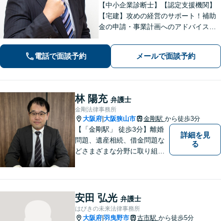
【中小企業診断士】【認定支援機関】
【宅建】攻めの経営のサポート！補助
金の申請・事業計画へのアドバイス／
不動産に関する法的トラブルもお任
せ！財産分与・事業継承／交通事故／
電話で面談予約
メールで面談予約
債務整理／労働問題も【夜間・休日面
談】【完全個室】【堺東駅4分】
林 陽充
弁護士
金剛法律事務所
大阪府
大阪狭山市
金剛駅
から徒歩3分
|
【「金剛駅」 徒歩3分】離婚
詳細を見
問題、遺産相続、借金問題な
る
どさまざまな分野に取り組ん
でいます。ご相談者さまの問
題解決のお手伝いを心掛けて
いますので、どうぞお気軽に
ご相談ください。
安田 弘光
弁護士
はびきの未来法律事務所
大阪府
羽曳野市
古市駅
から徒歩5分
|