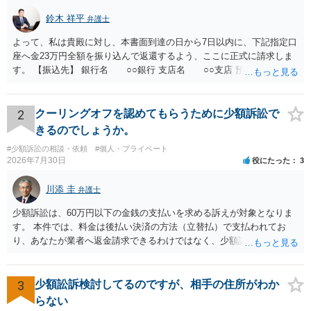
鈴木 祥平
弁護士
よって、私は貴殿に対し、本書面到達の日から7日以内に、下記指定口
座へ金23万円全額を振り込んで返還するよう、ここに正式に請求しま
す。 【振込先】 銀行名 ○○銀行 支店名 ○○支店 預金種別 普通
口座番号 ○○○○○○○ 口座名義 ○○○○ 万一、上記期限までに返金がな
されない場合には、貴殿には任意に返金する意思がないものと判断
し、やむを得ず、返還金23万円及びこれに対する遅延損害金の支払い
2
クーリングオフを認めてもらうために少額訴訟で
を求める民事訴訟、支払督促その他必要な法的手続を直ちに講じま
きるのでしょうか。
す。 その際には、訴訟に要する費用その他法令上認められる金員につ
#少額訴訟の相談・依頼
#個人・プライベート
いても併せて請求する予定ですので、あらかじめ申し添えます。 本件
2026年7月30日
役にたった
3
は、貴殿自らが契約を解約したことによって生じた返還義務の履行を
求めるものにすぎません。貴殿の仕入先との取引関係や返金時期など
川添 圭
弁護士
の内部事情は、私に対する返還義務の発生や履行時期には何ら影響を
及ぼすものではありません。 これ以上、本件の解決を不必要に遅延さ
少額訴訟は、60万円以下の金銭の支払いを求める訴えが対象となりま
せることなく、誠意をもって速やかに返金手続を履行されるよう、強
す。 本件では、料金は後払い決済の方法（立替払）で支払われてお
く求めます。 以上
り、あなたが業者へ返金請求できるわけではなく、少額訴訟は使えな
いと思われます。 当該事業者と後払い決済業者を被告として債務不存
在確認請求訴訟を提起することも考えられますが、まずは後払い決済
業者へ（原契約のクーリング・オフの証拠の写しとともに）支払拒絶
3
少額訟訴検討してるのですが、相手の住所がわか
の通知書を送り、もし訴訟や支払督促を行ってきた場合には全面的に
らない
争う、というやり方がベターではないかと思います。弁護士会の相談