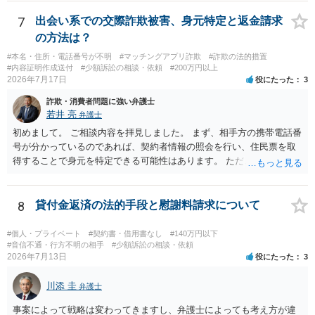
ん。当該チケットがチケット転売防止法に規定する特定興行入場券に
該当し、券面上使用者が指定されている場合には、チケット引渡し以
7
出会い系での交際詐欺被害、身元特定と返金請求
外に選択肢がない場合もあるでしょう。 このように、本件の紛争は、
の方法は？
法的には「当事者の合理的意思」がどこにあるのかを追求した解決が
必要になると思われます。なかなか難しい問題なので、弁護士によっ
#本名・住所・電話番号が不明
#マッチングアプリ詐欺
#詐欺の法的措置
#内容証明作成送付
#少額訴訟の相談・依頼
#200万円以上
ても回答は異なるかもしれません。
2026年7月17日
役にたった
3
詐欺・消費者問題に強い弁護士
若井 亮
弁護士
初めまして。 ご相談内容を拝見しました。 まず、相手方の携帯電話番
号が分かっているのであれば、契約者情報の照会を行い、住民票を取
得することで身元を特定できる可能性はあります。 ただ、他人名義の
携帯電話であるなどした場合には特定に結びつけることは難しいとこ
ろです。 LINEについても、詐欺の事案であれば照会できる可能性はあ
りますが、携帯電話の番号を経由する方法より難しくなります。 身元
8
貸付金返済の法的手段と慰謝料請求について
を特定した後は、返金の理屈があるかどうかを確認していきます。 基
本的に贈与に該当する場合には返金請求ができません。 詐欺を含め、
#個人・プライベート
#契約書・借用書なし
#140万円以下
当方に返金の理屈があるかどうかを確認していきます。 さらに、渡し
#音信不通・行方不明の相手
#少額訴訟の相談・依頼
2026年7月13日
役にたった
3
た金額について、裏付けがあるかどうかも精査します。 上記を経て、
身元の特定、返金の理屈があると判断できるのであれば、まずは交渉
川添 圭
からスタートすることになるでしょう。 ご理解のとおり、詐欺である
弁護士
ことの立証は簡単ではありません。 刑事事件化が出来るのであれば、
事案によって戦略は変わってきますし、弁護士によっても考え方が違