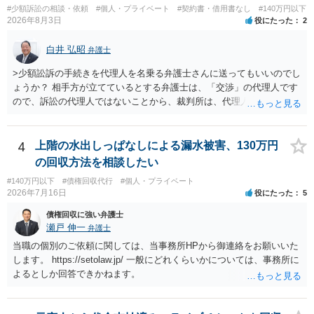
#少額訴訟の相談・依頼
#個人・プライベート
#契約書・借用書なし
#140万円以下
センター等で、消費者問題に強い弁護士（消費者保護委員会に所属し
2026年8月3日
役にたった
2
ているなど）へ相談されることをお勧めします。
白井 弘昭
弁護士
>少額訟訴の手続きを代理人を名乗る弁護士さんに送ってもいいのでし
ょうか？ 相手方が立てているとする弁護士は、「交渉」の代理人です
ので、訴訟の代理人ではないことから、裁判所は、代理人宛ての訴状
を受け取ることは無いと思われます。 なお、交渉段階で代理人が就い
ている場合は、相手方（被告）の住所で訴状を作成提出し、裁判所に
代理人が就いていたことを知らせると（訴状の記載内容から明らかな
4
上階の水出しっぱなしによる漏水被害、130万円
場合も）、裁判所が当該代理人弁護士に事前連絡し、引き続き訴訟も
の回収方法を相談したい
受任するかを聞いたうえで、受任の意志が明らかになったところで、
#140万円以下
#債権回収代行
#個人・プライベート
直接被告に送達するのではなく、代理人に訴状の受領を促すこともあ
2026年7月16日
役にたった
5
ります。 ラインのやり取りでしか証拠がないと、実際の本人性が明ら
かではありません。もちろん弁護士（２０万円の請求で代理人弁護士
債権回収に強い弁護士
に委任するかも疑わしいのですが）も住所は明らかにしないでしょ
瀬戸 伸一
弁護士
う。 何か本人を示す事実（振込先などの情報）から、相手の住所等の
当職の個別のご依頼に関しては、当事務所HPから御連絡をお願いいた
情報を割り出していくしかないように思えます。 以上、ご参考まで。
します。 https://setolaw.jp/ 一般にどれくらいかについては、事務所に
よるとしか回答できかねます。