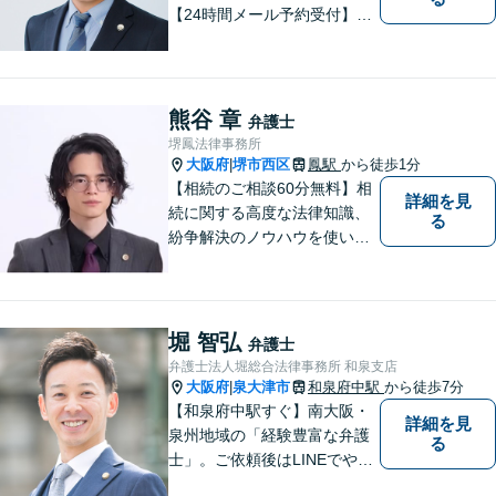
【24時間メール予約受付】
【当日相談可】お客様の目線
に立って、冷静かつ正確な助
言をすることを心がけており
ます。
熊谷 章
弁護士
堺鳳法律事務所
大阪府
堺市西区
鳳駅
から徒歩1分
|
【相続のご相談60分無料】相
詳細を見
続に関する高度な法律知識、
る
紛争解決のノウハウを使い、
より良い法的サービスを提供
します。 ご相談者様の大切な
時間を無駄にしないよう、的
確かつスピーディーに進め、
堀 智弘
弁護士
ご相談様にとって最適なご提
弁護士法人堀総合法律事務所 和泉支店
案ができるよう努めます。
大阪府
泉大津市
和泉府中駅
から徒歩7分
|
【和泉府中駅すぐ】南大阪・
詳細を見
泉州地域の「経験豊富な弁護
る
士」。ご依頼後はLINEでやり
取り可能。4名の弁護士が在