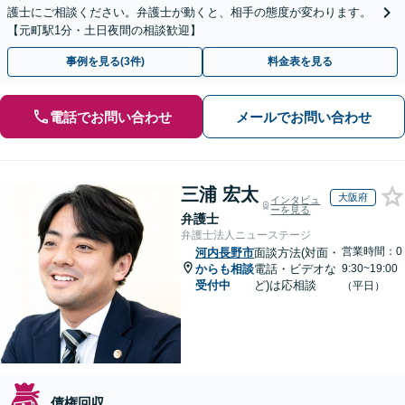
護士にご相談ください。弁護士が動くと、相手の態度が変わります。
【元町駅1分・土日夜間の相談歓迎】
事例を見る(3件)
料金表を見る
電話でお問い合わせ
メールでお問い合わせ
三浦 宏太
大阪府
インタビュ
ーを見る
弁護士
弁護士法人ニューステージ
営業時間：0
河内長野市
面談方法(対面・
からも相談
電話・ビデオな
9:30~19:00
受付中
ど)は応相談
（平日）
債権回収