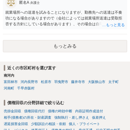
匿名A
弁護士
就業場所への送達を試みることになりますが、勤務先への送達は不奏
功になる場合がありますので（会社によっては就業場所送達は受取拒
否する方針にしている場合があります）、その場合は自宅の住所調査
が必要になるでしょう。
もっとみる
近くの市区町村を選び直す
南河内
富田林市
河内長野市
松原市
羽曳野市
藤井寺市
大阪狭山市
太子町
河南町
千早赤阪村
債権回収の分野詳細で絞り込む
売掛金回収
債権回収代行
債権の時効中断
内容証明作成送付
相手(債務者)の所在・財産調査
強制執行・差し押さえ
仮差押え
遅延損害金回収
少額訴訟の相談・依頼
個人・プライベート