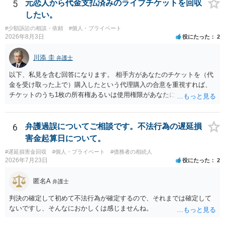
5
元恋人から代金支払済みのライブチケットを回収
したい。
#少額訴訟の相談・依頼
#個人・プライベート
2026年8月3日
役にたった
2
川添 圭
弁護士
以下、私見を含む回答になります。 相手方があなたのチケットを（代
金を受け取った上で）購入したという代理購入の合意を重視すれば、
チケットのうち1枚の所有権あるいは使用権限があなたにあり、チケッ
トの引渡しを求める権利があるという主張が認められやすいといえま
す。 一方、このチケット購入には「相手方と一緒に行く」という合意
も付随していたことを無視することができません。こちらを重視すれ
6
弁護過誤についてご相談です。不法行為の遅延損
ば、交際を終了させたことにより「一緒に行く」という結果の実現に
害金起算日について。
重大な障害が発生しており、当然にチケットを引き渡すべきといえる
#遅延損害金回収
#個人・プライベート
#債務者の相続人
かは微妙であり、むしろ返金すべきとするのが当事者の合理的意思に
2026年7月23日
役にたった
2
合致するのではないか、という判断に傾くことになると思います。 例
えば、当該チケットが座席指定である場合、交際を解消した2人が当日
匿名A
弁護士
隣り合わせになることは避けたいという心理が働くことも無理からぬ
ところです。一方、チケットがエリア指定のアリーナ席であれば隣り
判決の確定して初めて不法行為が確定するので、それまでは確定して
合わせにならずに済むかもしれませんし、そのチケットが入手困難で
ないですし、そんなにおかしくは感じませんね。
あったり特別席であったりすれば、判断は変わってくるかもしれませ