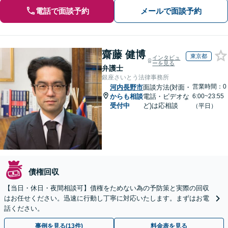
電話で面談予約
メールで面談予約
齋藤 健博
東京都
インタビュ
ーを見る
弁護士
銀座さいとう法律事務所
営業時間：0
河内長野市
面談方法(対面・
からも相談
電話・ビデオな
6:00~23:55
受付中
ど)は応相談
（平日）
債権回収
【当日・休日・夜間相談可】債権をためない為の予防策と実際の回収
はお任せください。迅速に行動し丁寧に対応いたします。まずはお電
話ください。
事例を見る(13件)
料金表を見る