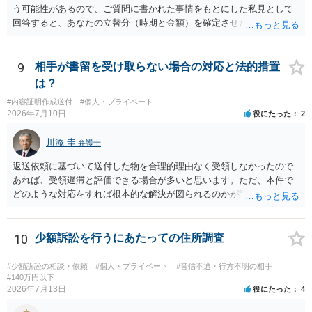
返金交渉で有利になる可能性がありますが、民事上の詐欺の立証以上
う可能性があるので、ご質問に書かれた事情をもとにした私見として
に難しいところがあります。 こちらについては、一度、最寄りの警察
回答すると、あなたの立替分（時期と金額）を確定させた上で、淡々
署に被害相談をするようにしてください。 具体的な見通しに関して
と訴訟提起する方がよい事案ではないかと思料します。支払督促だ
は、証拠を拝見する必要があるため、直接弁護士にご相談された方が
と、もし異議申立てがなされる可能性が高そうであれば時間の浪費
良いかと思います。
（通常訴訟へ移行する日数分空転する）になりますし、支払督促及び
9
相手が書留を受け取らない場合の対応と法的措置
その異議後の通常訴訟は相手方の住所地が管轄裁判所になるため（特
は？
に相手方が遠方である場合は）対応が面倒な場合があるからです。相
#内容証明作成送付
#個人・プライベート
手方の主張については、和解で減額を考慮すればよいと思います。 な
2026年7月10日
役にたった
2
お、残念ながら、「連絡も返ってこず、返済の目処も立たずで精神的
ダメージが大きく」という理由では、慰謝料請求は通常は認められま
川添 圭
弁護士
せん。
返送依頼に基づいて送付した物を合理的理由なく受領しなかったので
あれば、受領遅滞と評価できる場合が多いと思います。ただ、本件で
どのような対応をすれば根本的な解決が図られるのかが問題になるた
め、詳しい事情が必要です。弁護士へ直接相談した方がよい事案と思
料します。
10
少額訴訟を行うにあたっての住所調査
#少額訴訟の相談・依頼
#個人・プライベート
#音信不通・行方不明の相手
#140万円以下
2026年7月13日
役にたった
4