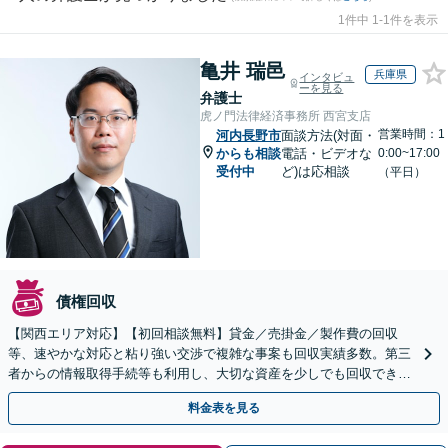
1件中 1-1件を表示
亀井 瑞邑
兵庫県
インタビュ
ーを見る
弁護士
虎ノ門法律経済事務所 西宮支店
営業時間：1
河内長野市
面談方法(対面・
からも相談
電話・ビデオな
0:00~17:00
受付中
ど)は応相談
（平日）
債権回収
【関西エリア対応】【初回相談無料】貸金／売掛金／製作費の回収
等、速やかな対応と粘り強い交渉で複雑な事案も回収実績多数。第三
者からの情報取得手続等も利用し、大切な資産を少しでも回収できる
よう尽力します【フリーランス・個人事業主のご相談も対応】
料金表を見る