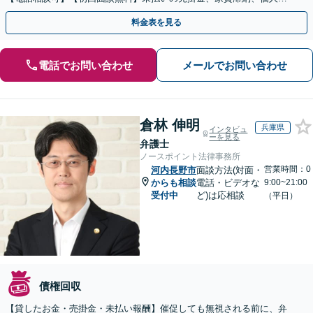
のお金の貸し借りなど【関西エリア対応】
料金表を見る
電話でお問い合わせ
メールでお問い合わせ
倉林 伸明
兵庫県
インタビュ
ーを見る
弁護士
ノースポイント法律事務所
営業時間：0
河内長野市
面談方法(対面・
からも相談
電話・ビデオな
9:00~21:00
受付中
ど)は応相談
（平日）
債権回収
【貸したお金・売掛金・未払い報酬】催促しても無視される前に、弁