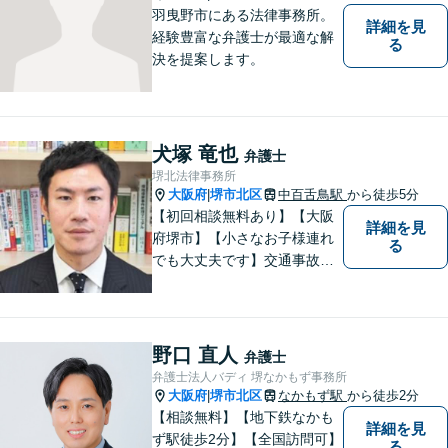
羽曳野市にある法律事務所。
詳細を見
経験豊富な弁護士が最適な解
る
決を提案します。
犬塚 竜也
弁護士
堺北法律事務所
大阪府
堺市北区
中百舌鳥駅
から徒歩5分
|
【初回相談無料あり】【大阪
詳細を見
府堺市】【小さなお子様連れ
る
でも大丈夫です】交通事故、
離婚、相続、借金問題の初回
相談料は無料です。親身にな
ってご相談に乗ります。
野口 直人
弁護士
弁護士法人バディ 堺なかもず事務所
大阪府
堺市北区
なかもず駅
から徒歩2分
|
【相談無料】【地下鉄なかも
詳細を見
ず駅徒歩2分】【全国訪問可】
る