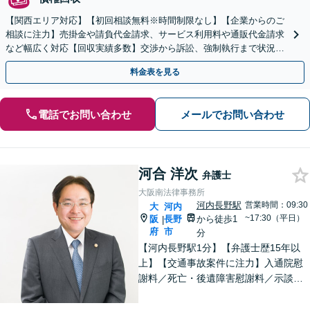
【関西エリア対応】【初回相談無料※時間制限なし】【企業からのご
相談に注力】売掛金や請負代金請求、サービス利用料や通販代金請求
など幅広く対応【回収実績多数】交渉から訴訟、強制執行まで状況に
応じて的確に対応します
料金表を見る
電話でお問い合わせ
メールでお問い合わせ
河合 洋次
弁護士
大阪南法律事務所
河内長野駅
営業時間：09:30
大
河内
~17:30（平日）
阪
長野
から徒歩1
|
府
市
分
【河内長野駅1分】【弁護士歴15年以
上】【交通事故案件に注力】入通院慰
謝料／死亡・後遺障害慰謝料／示談な
ど、困りごとはありませんか？皆さま
の負担が少しでも軽減できるよう、初