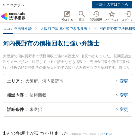
弁護士の方はこちら
ココナラへ
投稿する
探す
閲覧履歴
マイリスト
ログイン
ココナラ法律相談
大阪府で法律相談できる弁護士
河内長野市で法律相
河内長野市の債権回収に強い弁護士
大阪府の河内長野市で債権回収に強い弁護士が1名見つかりました。初回面談無
料やカード払いに対応している弁護士なども掲載中。売掛金回収や債権回収代
行、債権の時効中断等の細かな分野での絞り込み検索もでき便利です。特に大
阪南法律事務所の河合 洋次弁護士のプロフィール情報や弁護士費用、強みなど
が注目されています。『河内長野市で土日や夜間に発生した債権回収のトラブ
エリア
大阪府、河内長野市
変更
ルを今すぐに弁護士に相談したい』『債権回収のトラブル解決の実績豊富な近
くの弁護士を検索したい』『初回相談無料で債権回収を法律相談できる河内長
相談内容
債権回収
変更
野市内の弁護士に相談予約したい』などでお困りの相談者さんにおすすめで
す。
詳細条件
未選択
変更
1
人の弁護士が見つかりました
(検索結果について詳しくは
こちら
)