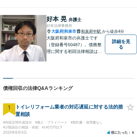
籍。全案件を複数の弁護士で
担当する安心のサポート体
制。グループ会社に税理士法
好本 晃
弁護士
人・社労士事務所・不動産会
好本法律事務所
社があり問題を丸ごと解決！
大阪府
和泉市
和泉府中駅
から徒歩4分
|
大阪府和泉市の弁護士です
詳細を見
（登録番号50487）。債務整
る
理に関する初回法律相談は無
料です。
債権回収の法律Q&Aランキング
1
トイレリフォーム業者の対応遅延に対する法的措
置相談
#内容証明作成送付
#個人・プライベート
#契約書・借用書なし
#少額訴訟の相談・依頼
#140万円以下
2026年8月4日
役にたった
6