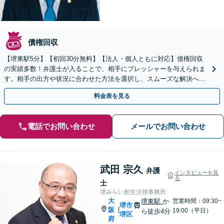
債権回収
【堺東駅5分】【初回30分無料】【法人・個人ともに対応】債権回収
の実績多数！弁護士が入ることで、相手にプレッシャーを与えられま
す。相手の出方や状況に合わせた方法を選択し、スムーズな解決へと
導きます【オンライン相談可】【休日・夜間面談可】
料金表を見る
電話でお問い合わせ
メールでお問い合わせ
武田 宗久
弁護
インタビューを見
る
士
堺みらい創生法律事務所
大
堺東駅
か
営業時間：09:30~
堺市
阪
|
19:00（平日）
ら徒歩4分
堺区
府