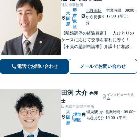
辻法律事務所
堺
北野田駅
営業時間：09:00~
大
市
17:00（平日）
から徒歩3
阪
|
東
分
府
区
【離婚調停の経験豊富】一人ひとりの
ケースに応じて交渉を有利に導く！
【不貞の慰謝料請求】弁護士に相談す
ることで増額の可能性がアップ／不貞
の証拠収集アドバイス【親権・養育
電話でお問い合わせ
メールでお問い合わせ
費・面会交流の問題にも対応】【北野
田駅3分】【完全個室で秘密厳守】
田渕 大介
弁護
インタビューを見
る
士
田渕総合法律事務所
大
堺東駅
か
営業時間：09:00~
堺市
阪
|
19:00（平日）
ら徒歩5分
堺区
府