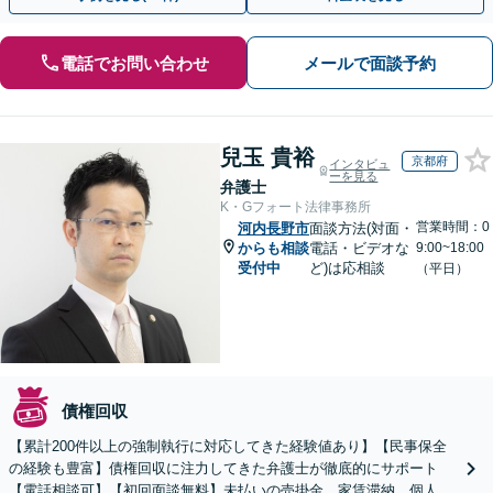
電話でお問い合わせ
メールで面談予約
兒玉 貴裕
京都府
インタビュ
ーを見る
弁護士
K・Gフォート法律事務所
営業時間：0
河内長野市
面談方法(対面・
からも相談
電話・ビデオな
9:00~18:00
受付中
ど)は応相談
（平日）
債権回収
【累計200件以上の強制執行に対応してきた経験値あり】【民事保全
の経験も豊富】債権回収に注力してきた弁護士が徹底的にサポート
【電話相談可】【初回面談無料】未払いの売掛金、家賃滞納、個人間