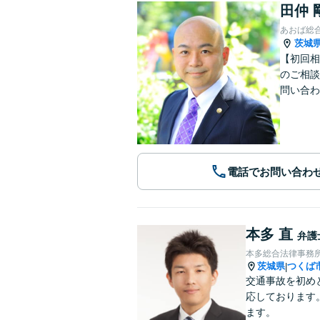
田仲 
あおば総
茨城
【初回相
のご相談
問い合わ
電話でお問い合わ
本多 直
弁護
本多総合法律事務
茨城県
つくば
|
交通事故を初め
応しております
ます。