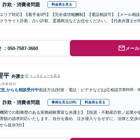
詐欺・消費者問題
料金表を見る
エリア対応】【着手金0円】【完全成功報酬制】【電話相談可】【メール相談
クラサイト詐欺、占い詐欺、霊感商法などお任せください。【代表弁護士が
せ
メール
理平
弁護士
インタビューを見る
法律事務所
ば市
からも相談受付中
面談方法(対面・電話・ビデオなど)は応相談
営業時間：
詐欺・消費者問題
事例を見る(2件)
料金表を見る
機関での勤務歴のある実務経験豊富な弁護士】【投資・不動産詐欺／起業や
害額の請求対応いたします。自分を責め、泣き寝入りをせずに、法律と交渉
から徒歩3分】