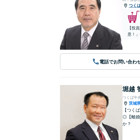
つく
【投資
意！」
電話でお問い合わ
堀越 
つくば中
茨城
【つくば
◎【離婚
か？