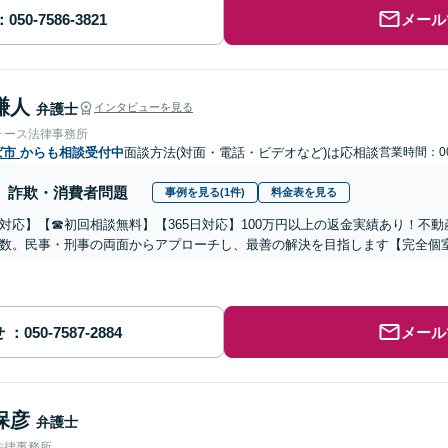
メール
謙人
弁護士
インタビューを見る
ォース法律事務所
ば市
からも相談受付中
面談方法(対面・電話・ビデオなど)は応相談
営業時間：00
詐欺・消費者問題
事例を見る(1件)
料金表を見る
対応】【☎︎初回相談無料】【365日対応】100万円以上の返金実績あり！不
数。民事・刑事の両面からアプローチし、最善の解決を目指します【完全個
せ
メール
保彦
弁護士
法律事務所