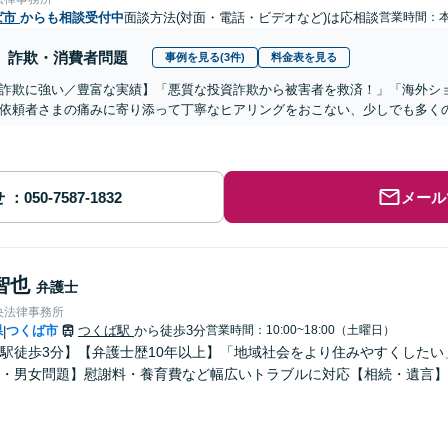
ば市
からも相談受付中
面談方法(対面・電話・ビデオなど)は応相談
営業時間：
詐欺・消費者問題
事例を見る(3件)
料金表を見る
詐欺に強い／豊富な実績】「悪質な投資詐欺から被害者を救済！」「海外シ
依頼者さまの痛みに寄り添って丁寧なヒアリングをおこない、少しでも多く
せ
メール
智也
弁護士
央法律事務所
県
つくば市
つくば駅
から徒歩3分
営業時間：10:00~18:00（土曜日）
|
駅徒歩3分】【弁護士歴10年以上】「地域社会をより住みやすくした
・男女問題】慰謝料・養育費など幅広いトラブルに対応【相続・遺言】