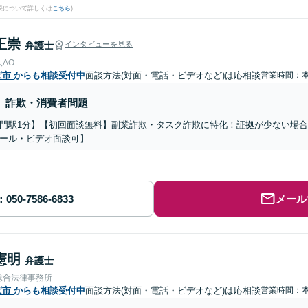
果について詳しくは
こちら
)
正崇
弁護士
インタビューを見る
AO
ば市
からも相談受付中
面談方法(対面・電話・ビデオなど)は応相談
営業時間：
詐欺・消費者問題
門駅1分】【初回面談無料】副業詐欺・タスク詐欺に特化！証拠が少ない場
ール・ビデオ面談可】
メール
憲明
弁護士
総合法律事務所
ば市
からも相談受付中
面談方法(対面・電話・ビデオなど)は応相談
営業時間：