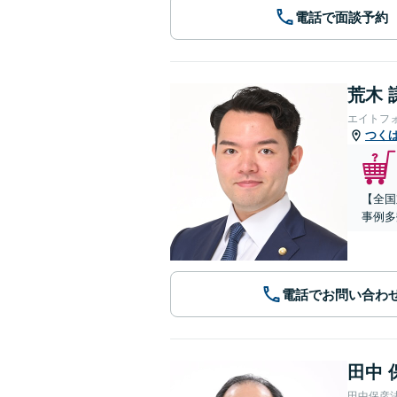
電話で面談予約
荒木 
エイトフ
つく
【全国
事例多
電話でお問い合わ
田中 
田中保彦