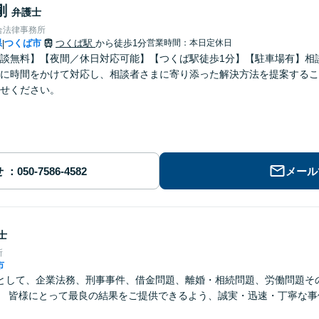
剛
弁護士
合法律事務所
県
つくば市
つくば駅
から徒歩1分
営業時間：本日定休日
|
談無料】【夜間／休日対応可能】【つくば駅徒歩1分】【駐車場有】相
に時間をかけて対応し、相談者さまに寄り添った解決方法を提案するこ
せください。
せ
メール
士
所
市
として、企業法務、刑事事件、借金問題、離婚・相続問題、労働問題そ
。 皆様にとって最良の結果をご提供できるよう、誠実・迅速・丁寧な事