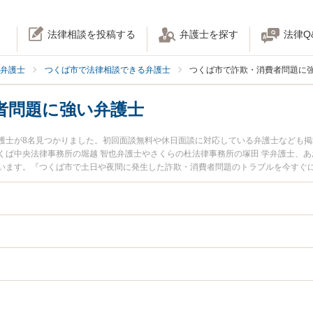
法律相談を投稿する
弁護士を探す
法律Q
弁護士
つくば市で法律相談できる弁護士
つくば市で詐欺・消費者問題に
者問題に強い弁護士
護士が8名見つかりました。初回面談無料や休日面談に対応している弁護士なども掲
くば中央法律事務所の堀越 智也弁護士やさくらの杜法律事務所の塚田 学弁護士、あ
います。『つくば市で土日や夜間に発生した詐欺・消費者問題のトラブルを今すぐ
たい』『初回相談無料で詐欺・消費者問題を法律相談できるつくば市内の弁護士に