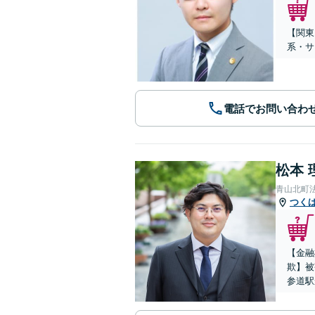
【関東
系・サ
電話でお問い合わ
松本 
青山北町
つく
【金融
欺】被
参道駅