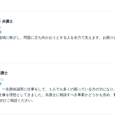
郎
弁護士
所
市
地域に根ざし、問題に立ち向かおうとする人を全力で支えます。お困り
弁護士
コム
市
】一生懸命誠実に仕事をして、１人でも多くの困っている方の力になり
士像を理想としてきました。弁護士に相談すべき事案かどうかも含め、
 ぜひご相談ください。