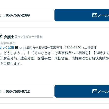
せ
メール
学
弁護士
インタビューを見る
杜法律事務所
県
つくば市
つくば駅
から徒歩2分
営業時間：09:00~23:55（土日祝日）
|
。どうしよう。。】【そんなときこそ当事務所へご相談を】【24時ま
】財産分与、遺産分割、交通事故、未払賃金、債権回収など解決実績多
を目指します。
せ
メール