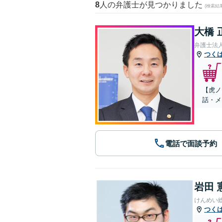
8
人の弁護士が見つかりました
(検索結
大橋 
弁護士法人
つく
【虎ノ
話・メ
電話で面談予約
岩田 
けんめい
つく