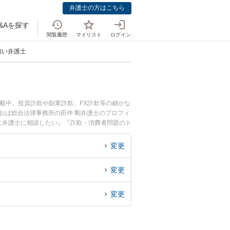
弁護士の方はこちら
&Aを探す
閲覧履歴
マイリスト
ログイン
強い弁護士
載中。投資詐欺や副業詐欺、FX詐欺等の細かな
おば総合法律事務所の田仲 剛弁護士のプロフィ
に弁護士に相談したい』『詐欺・消費者問題のト
相談予約したい』などでお困りの相談者さんにお
変更
変更
変更