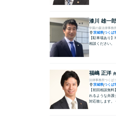
漆川 雄一
学園の森法律事務
茨城県
つくば
|
【駐車場あり】
相談ください。
福嶋 正洋
法律事務所つくば
茨城県
つくば
|
【初回相談無料
れるような弁護
対応致します。