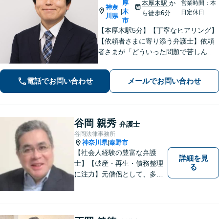
厚
本厚木駅
か
営業時間：本
神奈
木
|
日定休日
ら徒歩6分
川県
市
【本厚木駅5分】【丁寧なヒアリング】
【依頼者さまに寄り添う弁護士】依頼
者さまが「どういった問題で苦しんで
いるのか」「最終的にどのような未来
を望んでいるのか」を丁寧に伺い、最
電話でお問い合わせ
メールでお問い合わせ
善の解決策をご提案します。お気軽に
ご相談ください。【休日・夜間対応】
谷岡 親秀
弁護士
谷岡法律事務所
神奈川県
秦野市
|
【社会人経験の豊富な弁護
詳細を見
士】【破産・再生・債務整理
る
に注力】元僧侶として、多く
の方々のお悩みに寄り添って
まいりました。「皆様が抱え
る法律問題のより良い解決策
は何か」を常に考え、アドバ