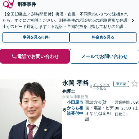
刑事事件
【全国13拠点／24時間受付】痴漢・盗撮・不同意わいせつで逮捕され
たら、すぐにご相談ください。刑事事件の示談交渉の経験豊富な弁護
士がスピード対応します！不起訴・早期釈放を目指して粘りの弁護活
動を行います。
事例を見る(6件)
料金表を見る
電話でお問い合わせ
メールでお問い合わせ
永岡 孝裕
東京都
インタビュ
ーを見る
弁護士
永岡法律事務所
小田原市
面談方法(対
営業時間：09:
からも相
面・電話・ビデ
00~23:00（土
談受付中
オなど)は応相
日祝日）
談