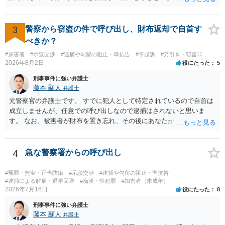
は，不法行為に基づく損害賠償請求の対象となり，こちらは故意でも
過失でも該当するでしょう。 因果関係（刑事も民事も影響あり）とし
ては，数週間経過している点も問題になるかもしれません。 因果関係
3
警察から窃盗の件で呼び出し、財布返却で自首す
がなくなれば，評価の仕方が大きく変わります。 いずれにしまして
べきか？
も，ご心配であるならば，お近くの弁護士の方に相談されるのがよい
#加害者
#示談交渉
#逮捕や勾留の阻止・準抗告
#不起訴
#万引き・窃盗罪
と思います。
2026年8月2日
役にたった
5
刑事事件に強い弁護士
藤本 顯人
弁護士
元警察官の弁護士です。 すでに犯人として特定されているので自首は
成立しませんが、任意での呼び出しなので逮捕はされないと思いま
す。 なお、被害者が財布を置き忘れ、その後にあなたがトイレに入
り、再び被害者がトイレに戻ったら財布が無かったような事情がある
と言い逃れはかなり厳しいものと思います。
4
急な警察署からの呼び出し
#冤罪・無実・正当防衛
#示談交渉
#逮捕や勾留の阻止・準抗告
#逮捕による解雇・退学回避
#痴漢・性犯罪
#加害者（未成年）
2026年7月16日
役にたった
8
刑事事件に強い弁護士
藤本 顯人
弁護士