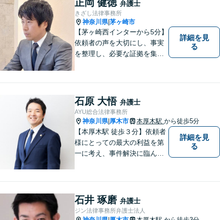
正岡 健徳
弁護士
イスをいたします！
きざし法律事務所
神奈川県
茅ヶ崎市
|
【茅ヶ崎西インターから5分】
詳細を見
依頼者の声を大切にし、事実
る
を整理し、必要な証拠を集め
て、紛争を解決するお手伝い
をします。 どんなご相談にも
親身に対応し、皆さまの少し
でも明るい未来のために尽力
石原 大悟
弁護士
しますのでご安心ください。
AYU総合法律事務所
【駐車場有】
神奈川県
厚木市
本厚木駅
から徒歩5分
|
【本厚木駅 徒歩３分】依頼者
詳細を見
様にとっての最大の利益を第
る
一に考え、事件解決に臨んで
おります。神奈川県央地域に
根差し、みなさまから選ばれ
るべき県内Ｎｏ１の法律事務
所を目指しております。
石井 琢磨
弁護士
ジン法律事務所弁護士法人
神奈川県
厚木市
本厚木駅
から徒歩3分
|