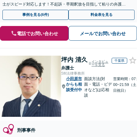
士がスピード対応します！不起訴・早期釈放を目指して粘りの弁護活
動を行います。
事例を見る(6件)
料金表を見る
電話でお問い合わせ
メールでお問い合わせ
坪内 清久
千葉県
インタビュ
ーを見る
弁護士
Sfil法律事務所
小田原市
面談方法(対
営業時間：07:
からも相
面・電話・ビデ
00~21:59（土
談受付中
オなど)は応相
日祝日）
談
刑事事件