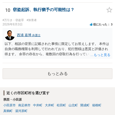
10
窃盗起訴、執行猶予の可能性は？
#万引き・窃盗罪
#加害者
2026年8月3日
役にたった
3
西浦 嘉博
弁護士
以下、相談の背景に記載された事情に限定してお答えします。 本件は
自身の職務権限を利用して行われており、犯行態様は悪質と評価され
得ます。 余罪の存在から、複数回の窃取行為を行っていたことも悪質
性に加味されます。 また、被害額も窃盗事案としては多額の部類に入
ると思われます。 他方、余罪を含めた全額を弁済していることは、被
害者の経済的損害の回復として有利に斟酌されます。 また、前科前歴
もっとみる
を有しないことも、規範意識が鈍磨しきっているとまでは言えず、有
利な点です。 その他、家族の監督等の情状証拠を適切に提出すること
で、私見ですが、執行猶予判決を視野に入れることが可能な事案と思
われます。 上記、一つの意見として参考ください。
近くの市区町村を選び直す
県西・小田原
小田原市
南足柄市
中井町
大井町
松田町
山北町
開成町
箱根町
真鶴町
湯河原町