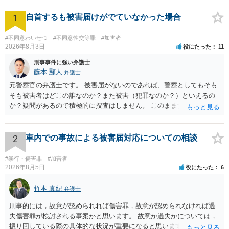
最終的に、Aさんは不起訴処分となりました。 ■解決のポイント 被害者の方が
1
すんなりと示談を受け入れてくれることは、決して多くはありません。 本件
自首するも被害届けがでていなかった場合
でも被害者の方は精神的に示談することは受け入れがたいというお気持ちで
した。そのような中でも、真摯に反省の意を伝え、粘り強く交渉を続けるこ
#不同意わいせつ
#不同意性交等罪
#加害者
とによって、当方の意向をご理解いただくことができ、無事示談が成立しま
2026年8月3日
役にたった
11
した。示談交渉には数か月を要してしまいましたが、不起訴処分を獲得する
ことができたので、Aさんにも満足していただくことができました。 このよ
刑事事件に強い弁護士
うに、弁護士の粘り強い交渉が解決のポイントとなりました。
藤本 顯人
弁護士
元警察官の弁護士です。 被害届がないのであれば、警察としてもそも
そも被害者はどこの誰なのか？また被害（犯罪なのか？）といえるの
か？疑問があるので積極的に捜査はしません。 このまま女性から警察
への届出がなければ何事もなく終わると思います。
2
車内での事故による被害届対応についての相談
#暴行・傷害罪
#加害者
2026年8月5日
役にたった
6
竹本 真紀
弁護士
刑事的には，故意が認められれば傷害罪，故意が認められなければ過
失傷害罪が検討される事案かと思います。 故意か過失かについては，
振り回している際の具体的な状況が重要になると思います。 民事的に