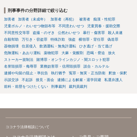
刑事事件の分野詳細で絞り込む
加害者
加害者（未成年）
加害者（再犯）
被害者
痴漢・性犯罪
児童ポルノ・わいせつ物頒布等
不同意わいせつ
児童買春・援助交際
不同意性交等罪
盗撮・のぞき
公然わいせつ
暴行・傷害罪
殺人未遂
自殺幇助
万引き・窃盗罪
特殊詐欺
強盗
横領罪・背任罪
偽造罪
器物損壊
住居侵入
飲酒運転・無免許運転
ひき逃げ・当て逃げ
危険運転・あおり運転
薬物犯罪
大麻・覚醒剤
恐喝・脅迫
放火
ストーカー規制法
賭博罪・オンラインカジノ・闇スロット犯罪
名誉毀損罪・侮辱罪
業務妨害罪・信用毀損罪
談合・カルテル
逮捕や勾留の阻止・準抗告
執行猶予
冤罪・無実・正当防衛
釈放・保釈
示談交渉
不起訴
接見・面会
逮捕による解雇・退学回避
私選弁護人
前科・前歴をつけたくない
刑事裁判
裁判員裁判
ココナラ法律相談について