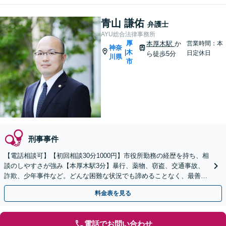
青山 謙佑
弁護士
AYU総合法律事務所
厚
本厚木駅
か
営業時間：本
神奈
木
|
日定休日
ら徒歩5分
川県
市
刑事事件
【電話相談可】【初回相談30分1000円】市役所勤務の経歴を持ち、相
談のしやすさが強み【本厚木駅3分】暴行、薬物、窃盗、交通事故、
詐欺、少年事件など。どんな困難な状況でも諦めることなく、最善の
解決を目指してまいります
料金表を見る
電話でお問い合わせ