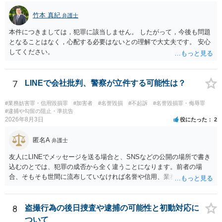
竹本 真紀
弁護士
本件につきましては，犯罪に該当しません。 したがって，今後も問題
となることはなく，心配する必要はないとの理解で大丈夫です。 安心
してください。
7
LINEで会社批判、警察が立件する可能性は？
#業務妨害罪・信用毀損罪
#加害者
#名誉毀損
#不起訴
#名誉毀損罪・侮辱罪
#逮捕や勾留の阻止・準抗告
2026年8月3日
役にたった
2
匿名A
弁護士
友人にLINEでメッセージを送る場合と、SNSなどの公開の場所で書き
込むのとでは、犯罪の成否から全く違うことになります。前者の場
合、そもそも世間に流布していなければ名誉や信用、業務にかかる犯
罪は成立しないことになります。
8
盗撮行為の後日捜査や逮捕の可能性と初動対応に
ついて