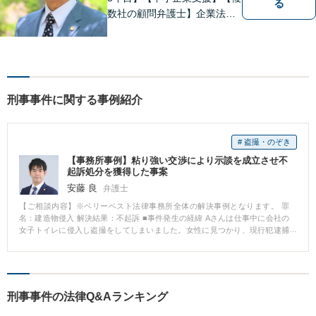
る
数社の顧問弁護士】企業法
務…会社法｜契約法務｜企業
間紛争｜会社訴訟｜労務紛争
｜債権回収｜法人破産 || 一
般民事…交通事故｜労働｜不
動産｜相続｜借金問題
刑事事件に関する事例紹介
# 盗撮・のぞき
【事務所事例】粘り強い交渉により示談を成立させ不
起訴処分を獲得した事案
安藤 良
弁護士
【ご相談内容】※ベリーベスト法律事務所全体の解決事例となります。 罪
名：建造物侵入 解決結果：不起訴 ■事件発生の経緯 Aさんは仕事中に会社の
女子トイレに侵入し盗撮をしてしまいました。女性に見つかり、現行犯逮捕
されました。 ■相談～解決の流れ Aさんの妻から、夫が会社の女子トイレで盗
撮し現行犯逮捕されたとの相談が入りました。直ちに事実関係を確認し、接
見に行きました。接見後は、勾留請求をされる前に検察官と面談をし、Aさん
を勾留する必要性が低いことなどを訴えました。無事Aさんは釈放されまし
た。 その後は、被害者の方との示談交渉に取り組みました。被害者の方は当
刑事事件の法律Q&Aランキング
初示談について消極的でしたが、Aさんの謝罪の手紙などにより反省の意を伝
え、粘り強く交渉した結果、なんとか示談を成立させることができました。