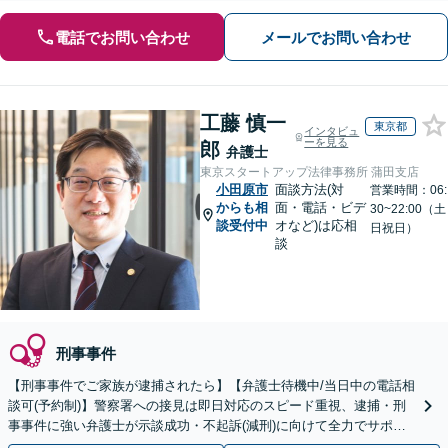
電話でお問い合わせ
メールでお問い合わせ
工藤 慎一
東京都
インタビュ
ーを見る
郎
弁護士
東京スタートアップ法律事務所 蒲田支店
小田原市
面談方法(対
営業時間：06:
からも相
面・電話・ビデ
30~22:00（土
談受付中
オなど)は応相
日祝日）
談
刑事事件
【刑事事件でご家族が逮捕されたら】【弁護士待機中/当日中の電話相
談可(予約制)】警察署への接見は即日対応のスピード重視、逮捕・刑
事事件に強い弁護士が示談成功・不起訴(減刑)に向けて全力でサポー
トします。【加害者側の相談専門】