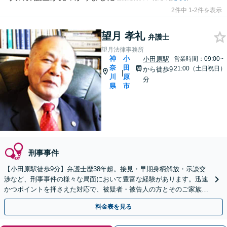
2件中 1-2件を表示
望月 孝礼
弁護士
望月法律事務所
神
小
小田原駅
営業時間：09:00~
奈
田
21:00（土日祝日）
から徒歩9
|
川
原
分
県
市
刑事事件
【小田原駅徒歩9分】弁護士歴38年超。接見・早期身柄解放・示談交
渉など、刑事事件の様々な局面において豊富な経験があります。迅速
かつポイントを押さえた対応で、被疑者・被告人の方とそのご家族の
方をしっかりとサポート致します。まずはご相談下さい。
料金表を見る