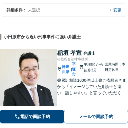
詳細条件
未選択
変更
小田原市から近い刑事事件に強い弁護士
稲垣 孝宣
弁護士
稲垣総合法律事務所
平
平塚駅
から
営業時間：本
神奈
塚
|
日定休日
徒歩3分
川県
市
🟢累計相談1000件以上🟢ご依頼者さま
から「イメージしていた弁護士と違
い、話しやすい」と言っていただくこ
とも多くあります。ご依頼者さまを
「否定せず」、明るく前向きにコミュ
ニケーションをいたします！【債務整
電話で面談予約
メールで面談予約
理のご相談は何度でも無料】【平塚駅3
分】