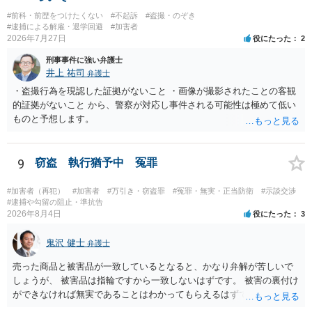
#前科・前歴をつけたくない
#不起訴
#盗撮・のぞき
#逮捕による解雇・退学回避
#加害者
2026年7月27日
役にたった
2
刑事事件に強い弁護士
井上 祐司
弁護士
・盗撮行為を現認した証拠がないこと ・画像が撮影されたことの客観
的証拠がないこと から、警察が対応し事件される可能性は極めて低い
ものと予想します。
9
窃盗 執行猶予中 冤罪
#加害者（再犯）
#加害者
#万引き・窃盗罪
#冤罪・無実・正当防衛
#示談交渉
#逮捕や勾留の阻止・準抗告
2026年8月4日
役にたった
3
鬼沢 健士
弁護士
売った商品と被害品が一致しているとなると、かなり弁解が苦しいで
しょうが、 被害品は指輪ですから一致しないはずです。 被害の裏付け
ができなければ無実であることはわかってもらえるはずです。