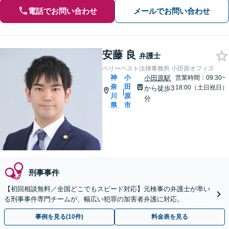
電話でお問い合わせ
メールでお問い合わせ
安藤 良
弁護士
ベリーベスト法律事務所 小田原オフィス
神
小
小田原駅
営業時間：09:30~
奈
田
18:00（土日祝日）
から徒歩3
|
川
原
分
県
市
刑事事件
【初回相談無料／全国どこでもスピード対応】元検事の弁護士が率い
る刑事事件専門チームが、幅広い犯罪の加害者弁護に対応。
事例を見る(10件)
料金表を見る