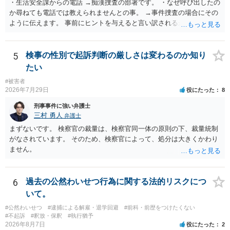
・生活安全課からの電話 →痴漢捜査の部署です。 ・なぜ呼び出したの
か尋ねても電話では教えられませんとの事。 →事件捜査の場合にその
ように伝えます。 事前にヒントを与えると言い訳されるからです。 ・
満員電車の中でかなり女性と密着してしまった可能性があるとの心当
たり →やはり痴漢として疑われているのでは。 そもそも痴漢をやって
ないのであれば、何も疑われる筋合いは無いわけですし狼狽える必要
5
検事の性別で起訴判断の厳しさは変わるのか知り
はないですね。
たい
#被害者
2026年7月29日
役にたった
8
刑事事件に強い弁護士
三村 勇人
弁護士
まずないです。 検察官の裁量は、検察官同一体の原則の下、裁量統制
がなされています。 そのため、検察官によって、処分は大きくかわり
ません。
6
過去の公然わいせつ行為に関する法的リスクにつ
いて。
#公然わいせつ
#逮捕による解雇・退学回避
#前科・前歴をつけたくない
#不起訴
#釈放・保釈
#執行猶予
2026年8月7日
役にたった
2