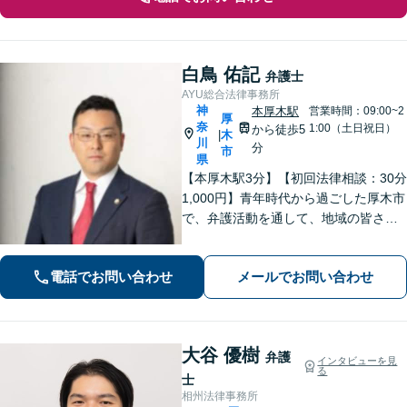
白鳥 佑記
弁護士
AYU総合法律事務所
神
本厚木駅
営業時間：09:00~2
厚
奈
1:00（土日祝日）
から徒歩5
木
|
川
分
市
県
【本厚木駅3分】【初回法律相談：30分
1,000円】青年時代から過ごした厚木市
で、弁護活動を通して、地域の皆さま
のお役に立ちたい。企業法務・不動
産・インターネット問題など幅広い分
電話でお問い合わせ
メールでお問い合わせ
野に対応可能です。【休日・夜間対
応】
大谷 優樹
弁護
インタビューを見
る
士
相州法律事務所