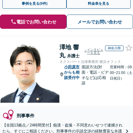
事例を見る(9件)
料金表を見る
電話でお問い合わせ
メールでお問い合わせ
澤地 響
神奈川県
インタビュ
ーを見る
丸
弁護士
ネクスパート法律事務所 横浜オフィス
小田原市
面談方法(対
営業時間：09:
からも相
面・電話・ビデ
00~21:00（土
談受付中
オなど)は応相
日祝日）
談
刑事事件
【全国13拠点／24時間受付】痴漢・盗撮・不同意わいせつで逮捕され
たら、すぐにご相談ください。刑事事件の示談交渉の経験豊富な弁護