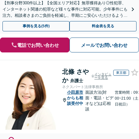
【刑事分野300件以上】【全国エリア対応】無罪獲得あり◎性犯罪、
インターネット関連の犯罪など様々な事件に対応可能。少年事件にも
注力。相談者さまのご負担を軽減し、早期にご安心いただけるよう尽
力します【遠方のご依頼可】【裁判員裁判の経験あり】
事例を見る(5件)
料金表を見る
電話でお問い合わせ
メールでお問い合わせ
北條 さや
東京都
インタビュ
ーを見る
か
弁護士
ネクスパート法律事務所
小田原市
面談方法(対
営業時間：09:
からも相
面・電話・ビデ
00~21:00（土
談受付中
オなど)は応相
日祝日）
談