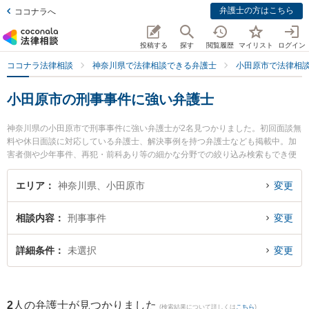
弁護士の方はこちら
ココナラへ
投稿する
探す
閲覧履歴
マイリスト
ログイン
ココナラ法律相談
神奈川県で法律相談できる弁護士
小田原市で法律相
小田原市の刑事事件に強い弁護士
神奈川県の小田原市で刑事事件に強い弁護士が2名見つかりました。初回面談無
料や休日面談に対応している弁護士、解決事例を持つ弁護士なども掲載中。加
害者側や少年事件、再犯・前科あり等の細かな分野での絞り込み検索もでき便
利です。特に望月法律事務所の望月 孝礼弁護士やベリーベスト法律事務所 小田
原オフィスの安藤 良弁護士のプロフィール情報や弁護士費用、強みなどが注目
エリア
神奈川県、小田原市
変更
されています。『小田原市で土日や夜間に発生した刑事事件のトラブルを今す
ぐに弁護士に相談したい』『刑事事件のトラブル解決の実績豊富な近くの弁護
相談内容
刑事事件
変更
士を検索したい』『初回相談無料で刑事事件を法律相談できる小田原市内の弁
護士に相談予約したい』などでお困りの相談者さんにおすすめです。
詳細条件
未選択
変更
2
人の弁護士が見つかりました
(検索結果について詳しくは
こちら
)