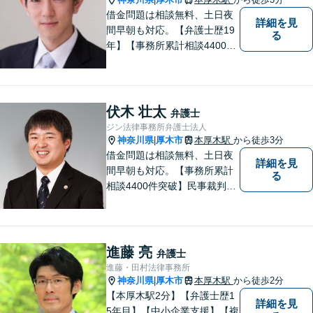
借金問題は相談無料、土日夜
詳細を見
間早朝も対応。【弁護士歴19
る
年】【事務所累計相談4400件
突破】民事裁判／家事調停・
審判／債務整理／法人破産／
相続／不貞トラブル／離婚／
男女問題
伏木 壮太
弁護士
ジン法律事務所弁護士法人
神奈川県
厚木市
本厚木駅
から徒歩3分
|
借金問題は相談無料、土日夜
詳細を見
間早朝も対応。【事務所累計
る
相談4400件突破】民事裁判／
家事調停・審判／債務整理／
法人破産／相続／不貞トラブ
ル／離婚／男女問題
進藤 亮
弁護士
進藤・田村法律事務所
神奈川県
厚木市
本厚木駅
から徒歩2分
|
【本厚木駅2分】【弁護士歴1
詳細を見
5年目】【中小企業支援】【複