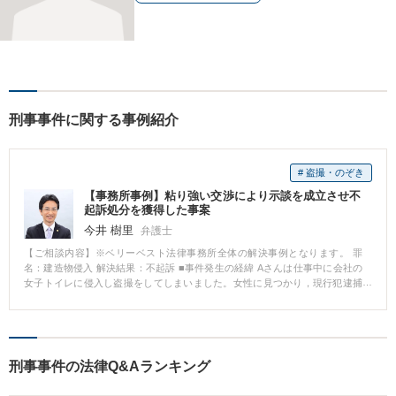
刑事事件に関する事例紹介
# 盗撮・のぞき
【事務所事例】粘り強い交渉により示談を成立させ不
起訴処分を獲得した事案
今井 樹里
弁護士
【ご相談内容】※ベリーベスト法律事務所全体の解決事例となります。 罪
名：建造物侵入 解決結果：不起訴 ■事件発生の経緯 Aさんは仕事中に会社の
女子トイレに侵入し盗撮をしてしまいました。女性に見つかり，現行犯逮捕
されました。 ■相談～解決の流れ Aさんの妻から，夫が会社の女子トイレで盗
撮し現行犯逮捕されたとの相談が入りました。直ちに事実関係を確認し，接
見に行きました。接見後は，勾留請求をされる前に検察官と面談をし，Aさん
を勾留する必要性が低いことなどを訴えました。無事Aさんは釈放されまし
た。 その後は，被害者の方との示談交渉に取り組みました。被害者の方は当
刑事事件の法律Q&Aランキング
初示談について消極的でしたが，Aさんの謝罪の手紙などにより反省の意を伝
え，粘り強く交渉した結果，なんとか示談を成立させることができました。