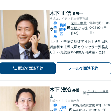
トップ型のリーガルサービスを提供し
ます。
木下 正信
弁護士
横浜ユナイテッド法律事務所
神
元町・中華
営業時間：10:0
横浜
奈
0~18:00（平
街駅
から徒
市中
|
川
日）
歩4分
区
県
【元町・中華街駅徒歩４分】★初回相
談無料★【💬夫婦カウンセラー資格あ
り】不貞慰謝料“400万円減額・全額免
除”など実績多数！法務、不動産トラブ
ルも◎【スムーズな対応】お話をじっ
電話で面談予約
メールで面談予約
くりお聞きします【LINE・メール24時
間受付中】
木下 浩治
弁護
インタビューを見
る
士
川崎さくら法律事務所
神
京急川崎駅
営業時間：10:0
川崎
奈
0~19:00（平
から徒歩7