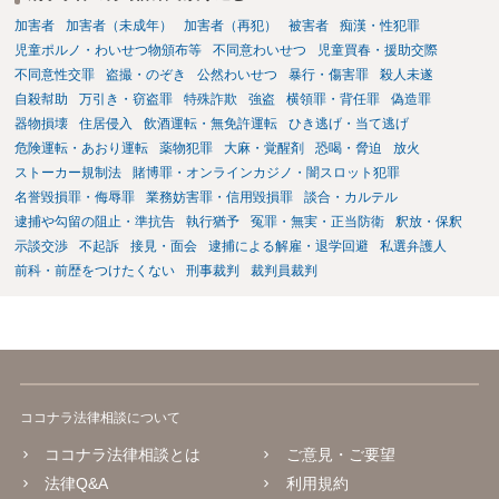
加害者
加害者（未成年）
加害者（再犯）
被害者
痴漢・性犯罪
児童ポルノ・わいせつ物頒布等
不同意わいせつ
児童買春・援助交際
不同意性交罪
盗撮・のぞき
公然わいせつ
暴行・傷害罪
殺人未遂
自殺幇助
万引き・窃盗罪
特殊詐欺
強盗
横領罪・背任罪
偽造罪
器物損壊
住居侵入
飲酒運転・無免許運転
ひき逃げ・当て逃げ
危険運転・あおり運転
薬物犯罪
大麻・覚醒剤
恐喝・脅迫
放火
ストーカー規制法
賭博罪・オンラインカジノ・闇スロット犯罪
名誉毀損罪・侮辱罪
業務妨害罪・信用毀損罪
談合・カルテル
逮捕や勾留の阻止・準抗告
執行猶予
冤罪・無実・正当防衛
釈放・保釈
示談交渉
不起訴
接見・面会
逮捕による解雇・退学回避
私選弁護人
前科・前歴をつけたくない
刑事裁判
裁判員裁判
ココナラ法律相談について
ココナラ法律相談とは
ご意見・ご要望
法律Q&A
利用規約