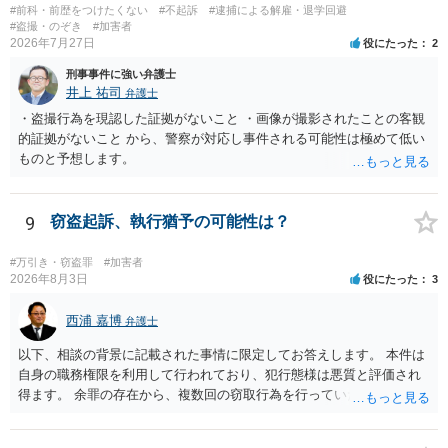
#前科・前歴をつけたくない
#不起訴
#逮捕による解雇・退学回避
#盗撮・のぞき
#加害者
2026年7月27日
役にたった
2
刑事事件に強い弁護士
井上 祐司
弁護士
・盗撮行為を現認した証拠がないこと ・画像が撮影されたことの客観
的証拠がないこと から、警察が対応し事件される可能性は極めて低い
ものと予想します。
9
窃盗起訴、執行猶予の可能性は？
#万引き・窃盗罪
#加害者
2026年8月3日
役にたった
3
西浦 嘉博
弁護士
以下、相談の背景に記載された事情に限定してお答えします。 本件は
自身の職務権限を利用して行われており、犯行態様は悪質と評価され
得ます。 余罪の存在から、複数回の窃取行為を行っていたことも悪質
性に加味されます。 また、被害額も窃盗事案としては多額の部類に入
ると思われます。 他方、余罪を含めた全額を弁済していることは、被