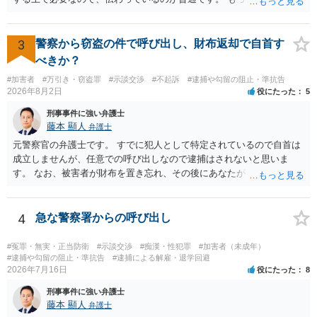
係が異性トラブルのような内容ですと、多少事実が異なって伝わって
いたり、省略されていることもありうるかなとは思います。
3
警察から窃盗の件で呼び出し、財布返却で自首す
べきか？
#加害者
#万引き・窃盗罪
#示談交渉
#不起訴
#逮捕や勾留の阻止・準抗告
2026年8月2日
役にたった
5
刑事事件に強い弁護士
藤本 顯人
弁護士
元警察官の弁護士です。 すでに犯人として特定されているので自首は
成立しませんが、任意での呼び出しなので逮捕はされないと思いま
す。 なお、被害者が財布を置き忘れ、その後にあなたがトイレに入
り、再び被害者がトイレに戻ったら財布が無かったような事情がある
と言い逃れはかなり厳しいものと思います。
4
急な警察署からの呼び出し
#冤罪・無実・正当防衛
#示談交渉
#痴漢・性犯罪
#加害者（未成年）
#逮捕や勾留の阻止・準抗告
#逮捕による解雇・退学回避
2026年7月16日
役にたった
8
刑事事件に強い弁護士
藤本 顯人
弁護士