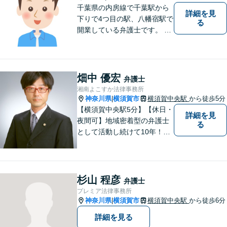
千葉県の内房線で千葉駅から
詳細を見
下りで4つ目の駅、八幡宿駅で
る
開業している弁護士です。 八
幡宿駅、五井駅、姉ヶ崎駅あ
るいはこれらの駅の内陸地方
の方々のために業務を行って
おります。
畑中 優宏
弁護士
湘南よこすか法律事務所
神奈川県
横須賀市
横須賀中央駅
から徒歩5分
|
【横須賀中央駅5分】【休日・
詳細を見
夜間可】地域密着型の弁護士
る
として活動し続けて10年！豊
富な弁護経験と信頼を持つ弁
護士。他士業連携で高度な問
題にも対応可能◎【法テラス
可】【女性弁護士在籍】
杉山 程彦
弁護士
プレミア法律事務所
神奈川県
横須賀市
横須賀中央駅
から徒歩6分
|
詳細を見る