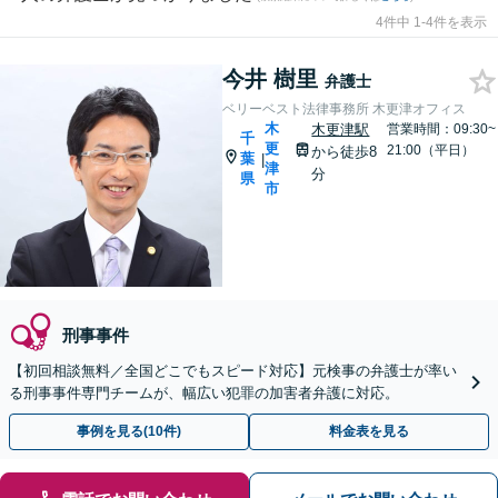
4件中 1-4件を表示
今井 樹里
弁護士
ベリーベスト法律事務所 木更津オフィス
木
木更津駅
営業時間：09:30~
千
更
21:00（平日）
から徒歩8
葉
|
津
分
県
市
刑事事件
【初回相談無料／全国どこでもスピード対応】元検事の弁護士が率い
る刑事事件専門チームが、幅広い犯罪の加害者弁護に対応。
事例を見る(10件)
料金表を見る