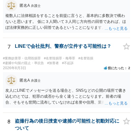
匿名A
弁護士
複数人に法律相談をすることを前提に言うと、基本的に多数決で構わ
ないと思います。 仮に３人聞いて３人同じ方向性の回答であれば、ほ
ぼ法律実務的に正しい回答であるということになります。 ３人聞いて
２対１になった場合には、あと２人聞くのがよいと思われます。 ３対
２になった場合は、どちらも法律実務的にありえるということであ
り、３人の弁護士の中で、一番相性の良いいざというときに弁護を頼
7
LINEで会社批判、警察が立件する可能性は？
みたい弁護士を決め、その弁護士の発言を信じるということになりま
す。 その３人の中で「逮捕されない」と断言した弁護士には基本的に
#業務妨害罪・信用毀損罪
#名誉毀損罪・侮辱罪
#名誉毀損
委任しないほうがよいと思われます。 そもそも意見が分かれるような
#逮捕や勾留の阻止・準抗告
#加害者
#不起訴
2026年8月3日
役にたった
2
事案で、断言すること自体が不適切であるからです。 ただ、相談者が
弁護士に断言回答を求める気持ちがあるのは普通なので、その相談者
匿名A
の気持ちを理解した上で、「逮捕されてもすぐに（自ら）接見して、
弁護士
身柄解放手続きをします」とまで述べてくれるのであれば、その弁護
友人にLINEでメッセージを送る場合と、SNSなどの公開の場所で書き
士に予め費用の見積もりをしておいても良いかと思われます。
込むのとでは、犯罪の成否から全く違うことになります。前者の場
合、そもそも世間に流布していなければ名誉や信用、業務にかかる犯
罪は成立しないことになります。
8
盗撮行為の後日捜査や逮捕の可能性と初動対応に
ついて