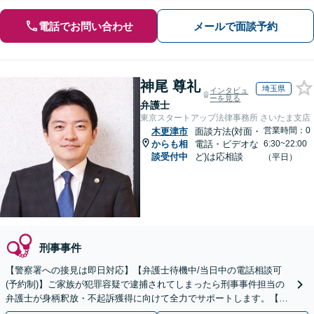
電話でお問い合わせ
メールで面談予約
神尾 尊礼
埼玉県
インタビュ
ーを見る
弁護士
東京スタートアップ法律事務所 さいたま支店
営業時間：0
木更津市
面談方法(対面・
からも相
電話・ビデオな
6:30~22:00
談受付中
ど)は応相談
（平日）
刑事事件
【警察署への接見は即日対応】【弁護士待機中/当日中の電話相談可
(予約制)】ご家族が犯罪容疑で逮捕されてしまったら刑事事件担当の
弁護士が身柄釈放・不起訴獲得に向けて全力でサポートします。【毎
月100名以上の相談実績】【関東エリア全域対応】