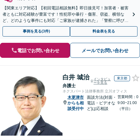
【関東エリア対応】【初回電話相談無料】即日接見可！加害者・被害
者ともに対応経験が豊富です！性犯罪や暴行・傷害、窃盗、横領な
ど、どのような事件にも対応「ご家族が逮捕された」「警察に呼び出
された」場合には、お早めにご相談ください
事例を見る(3件)
料金表を見る
電話でお問い合わせ
メールでお問い合わせ
白井 城治
東京都
インタビュ
ーを見る
弁護士
ネクスパート法律事務所 立川オフィス
営業時間：0
木更津市
面談方法(対面・
からも相
電話・ビデオな
9:00~21:00
談受付中
ど)は応相談
（平日）