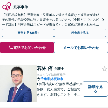
刑事事件
【初回相談無料】児童売春・児童ポルノ禁止法違反など被害者が未成
年の事件の示談交渉に強い弁護士をお探しの方へ【全国どこでもスピ
ード対応】刑事弁護はスピードが勝負です。ご家族が逮捕されたら一
刻も早くご相談ください【24時間365日相談受付】
事例を見る(6件)
料金表を見る
電話でお問い合わせ
メールでお問い合わせ
若林 侑
弁護士
きみさらず法律事務所
千葉県
木更津市
|
◉初回相談45分無料💬感謝の声
詳細を見
多数！友人感覚で、ご相談で
る
きます。深刻なことを、少し
でもリラックスしてお話しで
きるよう、普段と同じ気持ち