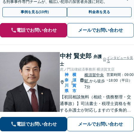
る刑事事件専門チームが、幅広い犯罪の加害者弁護に対応。
事例を見る(10件)
料金表を見る
電話でお問い合わせ
メールでお問い合わせ
中村 賢史郎
弁護
インタビューを見
る
士
虎ノ門法律経済事務所 横須賀支店
神
横
横須賀中央
営業時間：09:00
奈
須
~18:00（平日）
駅
から徒歩
|
川
賀
7分
県
市
【初回相談無料（相続・債務整理・交
通事故）】司法書士・税理士資格を有
する弁護士が対応しますので多角的な
専門知識から問題解決が可能です。各
種士業の所属する創業50年国内最大規
電話でお問い合わせ
メールでお問い合わせ
模の法律事務所として質の高いワンス