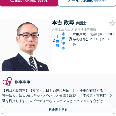
電話でお問い合わせ
メールでお問い合わせ
本吉 政尋
弁護士
弁護士法人心 木更津法律事務所
木
木更津駅
営業時間：09:00~
千
更
21:00（平日）
から徒歩1
葉
|
津
分
県
市
刑事事件
【初回相談無料】【夜間・土日も迅速に対応！】元検事が在籍する弁
護士法人。法人内に培ったノウハウと知識を駆使し、不起訴・実刑回
避を目指します。スピーディーなレスポンスとアクションを心がけ、
最善の解決を目指します【電話相談可】
料金表を見る