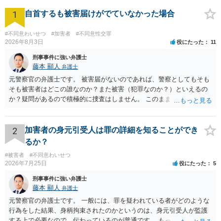
最終的に，Aさんは不起訴処分となりました。 ■解決のポイント 被害者の方が
1
すんなりと示談を受け入れてくれることは，決して多くはありません。 本件
自首するも被害届けがでていなかった場合
でも被害者の方は精神的に示談することは受け入れがたいというお気持ちで
した。そのような中でも，真摯に反省の意を伝え，粘り強く交渉を続けるこ
#不同意わいせつ
#加害者
#不同意性交罪
とによって，当方の意向をご理解いただくことができ，無事示談が成立しま
2026年8月3日
役にたった
11
した。示談交渉には数か月を要してしまいましたが，不起訴処分を獲得する
ことができたので，Aさんにも満足していただくことができました。 このよ
刑事事件に強い弁護士
うに，弁護士の粘り強い交渉が解決のポイントとなりました。
藤本 顯人
弁護士
元警察官の弁護士です。 被害届がないのであれば、警察としてもそも
そも被害者はどこの誰なのか？また被害（犯罪なのか？）といえるの
か？疑問があるので積極的に捜査はしません。 このまま女性から警察
への届出がなければ何事もなく終わると思います。
2
加害者の身元引受人は罪の詳細を知ることができ
るか？
#被害者
#不同意わいせつ
2026年7月25日
役にたった
5
刑事事件に強い弁護士
藤本 顯人
弁護士
元警察官の弁護士です。 一般には、罪を疑われている者がどのような
行為をした結果、身柄拘束されたのかというのは、身元引受人が監護
する上で必要なので、伝わっているのが普通です。 もっとも、事実関