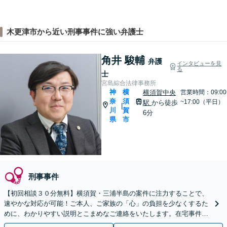
木更津市から近い刑事事件に強い弁護士
角井 駿輔
弁護
インタビューを見
る
士
宮島綜合法律事務所
神
横
横須賀中央
営業時間：09:00
奈
須
~17:00（平日）
駅
から徒歩
|
川
賀
6分
県
市
刑事事件
【初回相談３０分無料】横須賀・三浦半島の案件に注力することで、
速やかな対応が可能！ご本人、ご家族の「心」の負担を少なくするた
めに、わかりやすい説明とこまめなご連絡をいたします。在宅事件で
も「油断禁物」です【横須賀中央駅6分】