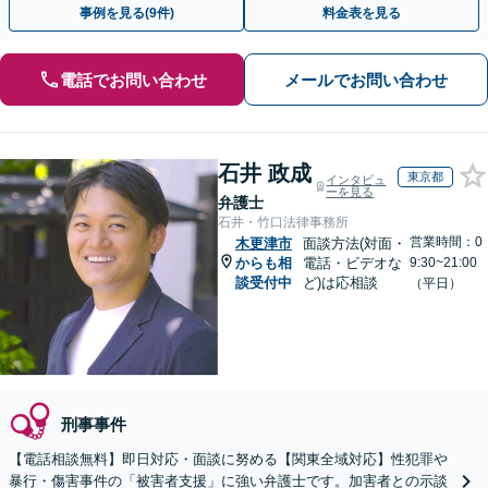
事例を見る(9件)
料金表を見る
電話でお問い合わせ
メールでお問い合わせ
石井 政成
東京都
インタビュ
ーを見る
弁護士
石井・竹口法律事務所
営業時間：0
木更津市
面談方法(対面・
からも相
電話・ビデオな
9:30~21:00
談受付中
ど)は応相談
（平日）
刑事事件
【電話相談無料】即日対応・面談に努める【関東全域対応】性犯罪や
暴行・傷害事件の「被害者支援」に強い弁護士です。加害者との示談