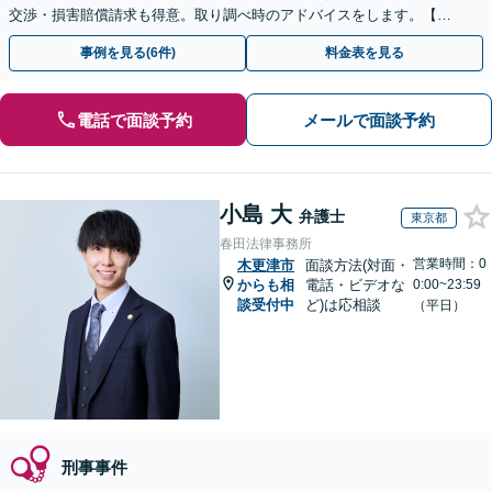
交渉・損害賠償請求も得意。取り調べ時のアドバイスをします。【夜
間・休日も対応可】【完全個室】秘密厳守【初回面談無料】
事例を見る(6件)
料金表を見る
電話で面談予約
メールで面談予約
小島 大
弁護士
東京都
春田法律事務所
営業時間：0
木更津市
面談方法(対面・
からも相
電話・ビデオな
0:00~23:59
談受付中
ど)は応相談
（平日）
刑事事件