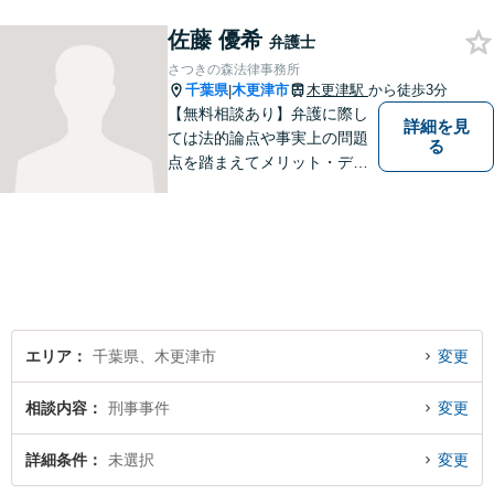
でいられるよう、あえて私服
で勤務しています。お客様全
佐藤 優希
弁護士
員に担当事務をつけ、スムー
さつきの森法律事務所
ズな連絡を徹底◉
千葉県
木更津市
木更津駅
から徒歩3分
|
【無料相談あり】弁護に際し
詳細を見
ては法的論点や事実上の問題
る
点を踏まえてメリット・デメ
リットを考慮して戦略を組ん
で進めています。法律問題で
お困りでしたら、お早めに弁
護士にご相談ください。【近
隣駐車場あり】【JR「木更津
駅」東口1分】
エリア
千葉県、木更津市
変更
相談内容
刑事事件
変更
詳細条件
未選択
変更