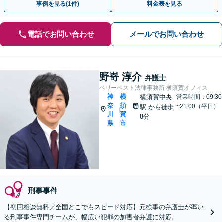
事例を見る(1件)
料金表を見る
電話でお問い合わせ
メールでお問い合わせ
野嵜 淳介
弁護士
ベリーベスト法律事務所 横須賀オフィス
神
横
横須賀中央
営業時間：09:30
奈
須
~21:00（平日）
駅
から徒歩
|
川
賀
8分
県
市
刑事事件
【初回相談無料／全国どこでもスピード対応】元検事の弁護士が率い
る刑事事件専門チームが、幅広い犯罪の加害者弁護に対応。