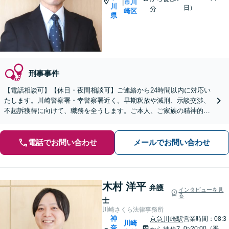
市川
|
川
日）
分
崎区
県
刑事事件
【電話相談可】【休日・夜間相談可】ご連絡から24時間以内に対応い
たします。川崎警察署・幸警察署近く。早期釈放や減刑、示談交渉、
不起訴獲得に向けて、職務を全うします。ご本人、ご家族の精神的支
えとなるよう、トータルサポートします【川崎駅11分】
電話でお問い合わせ
メールでお問い合わせ
木村 洋平
弁護
インタビューを見
る
士
川崎さくら法律事務所
神
京急川崎駅
営業時間：08:3
川崎
奈
0~20:00（平