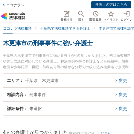
弁護士の方はこちら
ココナラへ
投稿する
探す
閲覧履歴
マイリスト
ログイン
ココナラ法律相談
千葉県で法律相談できる弁護士
木更津市で法律相談
木更津市の刑事事件に強い弁護士
千葉県の木更津市で刑事事件に強い弁護士が4名見つかりました。初回面談無料
や休日面談に対応している弁護士、解決事例を持つ弁護士なども掲載中。加害
者側や少年犯罪、再犯・前科あり等の細かな分野での絞り込み検索もでき便利
です。特にベリーベスト法律事務所 木更津オフィスの今井 樹里弁護士や弁護士
法人心 木更津法律事務所の本吉 政尋弁護士、きみさらず法律事務所の若林 侑
エリア
千葉県、木更津市
変更
弁護士のプロフィール情報や弁護士費用、強みなどが注目されています。『木
更津市で土日や夜間に発生した刑事事件のトラブルを今すぐに弁護士に相談し
相談内容
刑事事件
変更
たい』『刑事事件のトラブル解決の実績豊富な近くの弁護士を検索したい』
『初回相談無料で刑事事件を法律相談できる木更津市内の弁護士に相談予約し
たい』などでお困りの相談者さんにおすすめです。
詳細条件
未選択
変更
4
人の弁護士が見つかりました
(検索結果について詳しくは
こちら
)