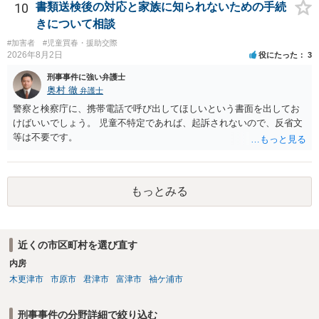
害者の経済的損害の回復として有利に斟酌されます。 また、前科前歴
10
書類送検後の対応と家族に知られないための手続
を有しないことも、規範意識が鈍磨しきっているとまでは言えず、有
きについて相談
利な点です。 その他、家族の監督等の情状証拠を適切に提出すること
#加害者
#児童買春・援助交際
で、私見ですが、執行猶予判決を視野に入れることが可能な事案と思
2026年8月2日
役にたった
3
われます。 上記、一つの意見として参考ください。
刑事事件に強い弁護士
奥村 徹
弁護士
警察と検察庁に、携帯電話で呼び出してほしいという書面を出してお
けばいいでしょう。 児童不特定であれば、起訴されないので、反省文
等は不要です。
もっとみる
近くの市区町村を選び直す
内房
木更津市
市原市
君津市
富津市
袖ケ浦市
刑事事件の分野詳細で絞り込む