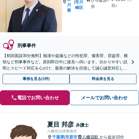
から徒歩7
市川
|
川
日）
分
崎区
県
刑事事件
【初回面談30分無料】痴漢や盗撮などの性犯罪、傷害罪、窃盗罪、横
領など刑事事件など。原則即日中に接見へ伺います。分かりやすい説
明とスピード対応を心がけ、最善の解決を目指して誠心誠意対応しま
す【土日・夜間面談OK】【オンライン相談可】
事例を見る(3件)
料金表を見る
電話でお問い合わせ
メールでお問い合わせ
夏目 邦彦
弁護士
八幡宿法律事務所
千葉県
市原市
八幡宿駅
から徒歩10分
|