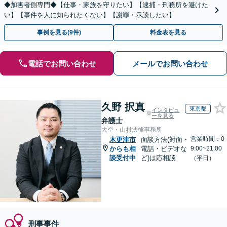
◆加害者側専門◆【仕事・家族を守りたい】【逮捕・刑務所を避けた
い】【事件を人に知られたくない】【謝罪・示談したい】
事例を見る(9件)
料金表を見る
電話でお問い合わせ
メールでお問い合わせ
久野 択真
東京都
インタビュ
ーを見る
弁護士
大空・山村法律事務所
営業時間：0
木更津市
面談方法(対面・
からも相
電話・ビデオな
9:00~21:00
談受付中
ど)は応相談
（平日）
刑事事件