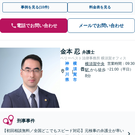
事例を見る(10件)
料金表を見る
電話でお問い合わせ
メールでお問い合わせ
金本 忍
弁護士
ベリーベスト法律事務所 横須賀オフィス
神
横
横須賀中央
営業時間：09:30
奈
須
~21:00（平日）
駅
から徒歩
|
川
賀
8分
県
市
刑事事件
【初回相談無料／全国どこでもスピード対応】元検事の弁護士が率い