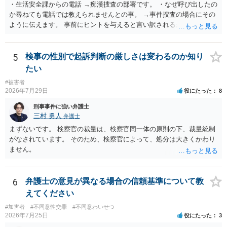
・生活安全課からの電話 →痴漢捜査の部署です。 ・なぜ呼び出したの
か尋ねても電話では教えられませんとの事。 →事件捜査の場合にその
ように伝えます。 事前にヒントを与えると言い訳されるからです。 ・
満員電車の中でかなり女性と密着してしまった可能性があるとの心当
たり →やはり痴漢として疑われているのでは。 そもそも痴漢をやって
ないのであれば、何も疑われる筋合いは無いわけですし狼狽える必要
5
検事の性別で起訴判断の厳しさは変わるのか知り
はないですね。
たい
#被害者
2026年7月29日
役にたった
8
刑事事件に強い弁護士
三村 勇人
弁護士
まずないです。 検察官の裁量は、検察官同一体の原則の下、裁量統制
がなされています。 そのため、検察官によって、処分は大きくかわり
ません。
6
弁護士の意見が異なる場合の信頼基準について教
えてください
#加害者
#不同意性交罪
#不同意わいせつ
2026年7月25日
役にたった
3