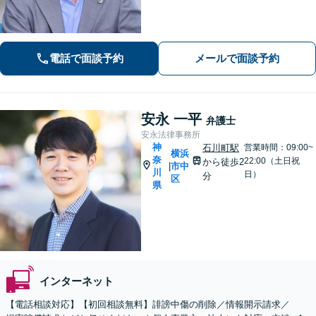
います！「交通事故」医学的知見・保
険制度の知識を活かしたトータルサポ
ートを実現【完全個室対応／子連れ相
談可】
電話で面談予約
メールで面談予約
安永 一平
弁護士
安永法律事務所
神
石川町駅
営業時間：09:00~
横浜
奈
22:00（土日祝
から徒歩2
市中
|
川
日）
分
区
県
インターネット
【電話相談対応】【初回相談無料】誹謗中傷の削除／情報開示請求／