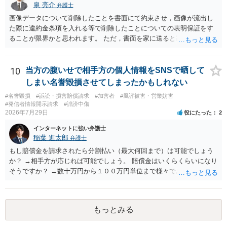
泉 亮介
弁護士
画像データについて削除したことを書面にて約束させ，画像が流出し
た際に違約金条項を入れる等で削除したことについての表明保証をす
ることが限界かと思われます。 ただ，書面を家に送ると家族に不貞行
為が発覚しご自身が慰謝料請求を受けるリスクがあるため，書面で削
除等を求めることは避けたほうが良いかと思われます。
10
当方の腹いせで相手方の個人情報をSNSで晒して
しまい名誉毀損させてしまったかもしれない
#名誉毀損
#訴訟・損害賠償請求
#加害者
#風評被害・営業妨害
#発信者情報開示請求
#誹謗中傷
2026年7月29日
役にたった
2
インターネットに強い弁護士
稲葉 進太郎
弁護士
もし賠償金を請求されたら分割払い（最大何回まで）は可能でしょう
か？ →相手方が応じれば可能でしょう。 賠償金はいくらくらいになり
そうですか？ →数十万円から１００万円単位まで様々であり、不明で
す。相手方から相談者様に対し請求がなされた場合、減額や分割の交
渉が行われ、双方合意に至れば支払が開始され、決裂して相手方が訴
訟提起を選択すれば訴訟の中で解決がなされる流れが通常です。
もっとみる