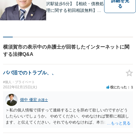
詳細を見
沢駅徒歩5分】【相続・債務処
る
理に関する初回相談無料】お
客様一人一人に最適な解決方
法を一緒に考えます。お気軽
にご相談ください。
横須賀市の表示中の弁護士が回答したインターネットに関
する法律Q&A
パパ活でのトラブル、、
#個人・プライベート
2022年02月15日(火)
役にたった
1
畑中 優宏
弁護士
＞私の個人情報で揺すって連絡することを辞めて欲しいのですがどう
したらいいでしょうか。 やめてください、やめなければ警察に相談し
ます、と伝えてください。それでもやめなければ、本当に警察に相談
してください。承諾なく避妊しないでセックスするのは犯罪ですか
ら。逆にそれを伝えてはいかがでしょうか。