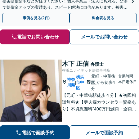
損害賠償請求などお任せください！個人事業主・法人にも対応。交渉
で賠償金アップの実績あり。スピード解決に自信があります。被害が
広がる前にお早めにご相談ください。【夜間・休日面談可】
事例を見る(2件)
料金表を見る
電話でお問い合わせ
メールでお問い合わせ
木下 正信
弁護士
横浜ユナイテッド法律事務所
元町・中華街
営業時間：
横浜
神奈
本日定休日
市中
駅
から徒歩4
|
川県
区
分
【元町・中華街駅徒歩４分】★初回相
談無料★【💬夫婦カウンセラー資格あ
り】不貞慰謝料“400万円減額・全額免
除”など実績多数！法務、不動産トラブ
ルも◎【スムーズな対応】お話をじっ
くりお聞きします【LINE・メール24時
電話で面談予約
メールで面談予約
間受付中】