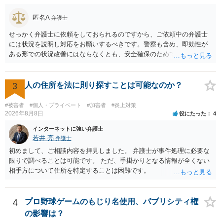
匿名A
弁護士
せっかく弁護士に依頼をしておられるのですから、ご依頼中の弁護士
には状況を説明し対応をお願いするべきです。警察も含め、即効性が
ある形での状況改善にはならなくとも、安全確保のためできることは
ある筈です。
3
人の住所を法に則り探すことは可能なのか？
#被害者
#個人・プライベート
#加害者
#炎上対策
2026年8月8日
役にたった
4
インターネットに強い弁護士
若井 亮
弁護士
初めまして、ご相談内容を拝見しました。 弁護士が事件処理に必要な
限りで調べることは可能です。 ただ、手掛かりとなる情報が全くない
相手方について住所を特定することは困難です。
4
プロ野球ゲームのもじり名使用、パブリシティ権
の影響は？