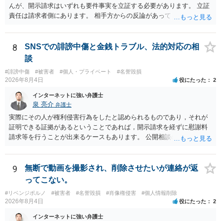
んが、開示請求はいずれも要件事実を立証する必要があります。 立証
責任は請求者側にあります。 相手方からの反論があっても、裁判官が
要件事実を満たしていると判断すれば、補充は求められません。 相手
方が口頭で反論したのは、仮処分は迅速性が要求されるためです。 書
面での反論となれば、より遅延する可能性がございます。 また、本件
8
SNSでの誹謗中傷と金銭トラブル、法的対応の相
はXのため、APのIPアドレスの保存期間の問題もございます。 開示請
談
求は法律知識が不可欠ですが、それだけでは足りず、実務を踏まえた
#誹謗中傷
#被害者
#個人・プライベート
#名誉毀損
方法を選択することが重要です。
2026年8月4日
役にたった
2
インターネットに強い弁護士
泉 亮介
弁護士
実際にその人が権利侵害行為をしたと認められるものであり，それが
証明できる証拠があるということであれば，開示請求を経ずに慰謝料
請求等を行うことが出来るケースもあります。 公開相談の場では回答
は難しいかと思われますので，お手持ちの証拠資料を持参の上弁護士
に個別に相談されると良いでしょう。
9
無断で動画を撮影され、削除させたいが連絡が返
ってこない。
#リベンジポルノ
#被害者
#名誉毀損
#肖像権侵害
#個人情報削除
2026年8月4日
役にたった
2
インターネットに強い弁護士