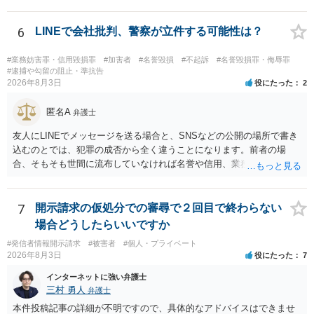
権利侵害が認められる可能性は低いと存じます。 もし当てはまるとし
て、開示請求が認められたり、民事裁判や刑事裁判に発展しうるもの
でしょうか？ →権利侵害や、名誉毀損・侮辱に該当する可能性が低い
6
LINEで会社批判、警察が立件する可能性は？
ため、民事裁判や刑事裁判に発展することはあまり考えられないよう
に思われます。
#業務妨害罪・信用毀損罪
#加害者
#名誉毀損
#不起訴
#名誉毀損罪・侮辱罪
#逮捕や勾留の阻止・準抗告
2026年8月3日
役にたった
2
匿名A
弁護士
友人にLINEでメッセージを送る場合と、SNSなどの公開の場所で書き
込むのとでは、犯罪の成否から全く違うことになります。前者の場
合、そもそも世間に流布していなければ名誉や信用、業務にかかる犯
罪は成立しないことになります。
7
開示請求の仮処分での審尋で２回目で終わらない
場合どうしたらいいですか
#発信者情報開示請求
#被害者
#個人・プライベート
2026年8月3日
役にたった
7
インターネットに強い弁護士
三村 勇人
弁護士
本件投稿記事の詳細が不明ですので、具体的なアドバイスはできませ