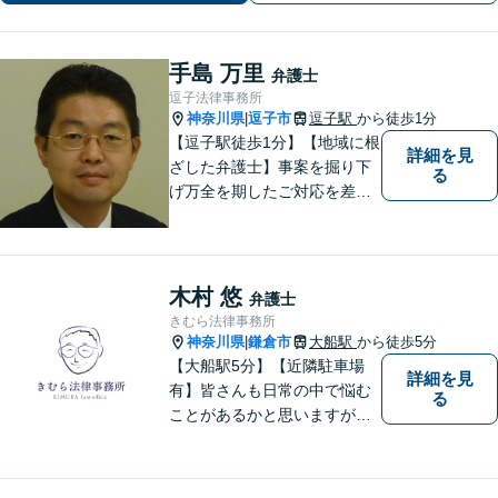
手島 万里
弁護士
逗子法律事務所
神奈川県
逗子市
逗子駅
から徒歩1分
|
【逗子駅徒歩1分】【地域に根
詳細を見
ざした弁護士】事案を掘り下
る
げ万全を期したご対応を差し
上げることがモットーです。
相続問題／離婚問題／不動産
問題／労働問題／交通事故な
ど、幅広く対応可能。【明確
木村 悠
弁護士
な料金体系】１件１件ていね
きむら法律事務所
いに対応させて頂きます。ご
神奈川県
鎌倉市
大船駅
から徒歩5分
|
連絡ください。
【大船駅5分】【近隣駐車場
詳細を見
有】皆さんも日常の中で悩む
る
ことがあるかと思いますが、
まず誰かに相談してみるとい
うことで解決の糸口が見つか
るかもしれません。地域の