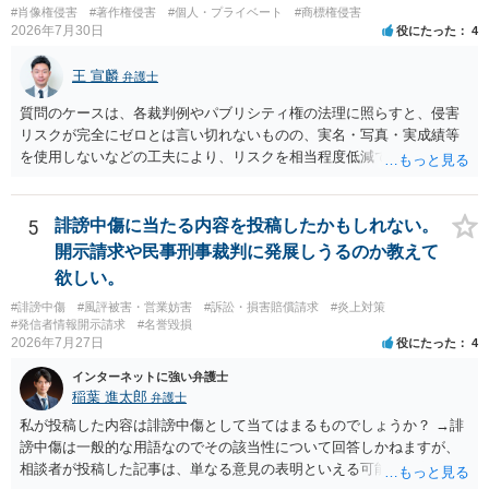
#肖像権侵害
#著作権侵害
#個人・プライベート
#商標権侵害
2026年7月30日
役にたった
4
王 宣麟
弁護士
質問のケースは、各裁判例やパブリシティ権の法理に照らすと、侵害
リスクが完全にゼロとは言い切れないものの、実名・写真・実成績等
を使用しないなどの工夫により、リスクを相当程度低減できる設計に
なっているかと思います。 ただし、「野球ファンであれば元の選手を
推測できる」という点は、裁判で争われた場合に「専ら顧客吸引力の
利用を目的とする」と判断される余地を残すため、一定の注意が必要
5
誹謗中傷に当たる内容を投稿したかもしれない。
です。 また、広告収益の有無は、侵害判断に一定の影響を与える可能
開示請求や民事刑事裁判に発展しうるのか教えて
性がありますが、決定的要因ではありません。 パブリシティ権侵害の
欲しい。
成否は、主に「専ら顧客吸引力の利用を目的とするか」という点で判
#誹謗中傷
#風評被害・営業妨害
#訴訟・損害賠償請求
#炎上対策
断されます。広告収益があることは「商業的目的」を強く示す要素で
#発信者情報開示請求
#名誉毀損
すが、それだけで直ちに侵害となるわけではありません。完全無償・
2026年7月27日
役にたった
4
非営利であれば「表現の自由」「創作物」としての側面が強く評価さ
れる可能性があります。一方、広告収益がある場合は「商業利用」と
インターネットに強い弁護士
しての色彩が強まり、リスクが高まる可能性があります。 公開前に変
稲葉 進太郎
弁護士
更・確認しておく事項については、公開の場でアドバイスするにも限
私が投稿した内容は誹謗中傷として当てはまるものでしょうか？ →誹
界があるかと思うので、資料等を持参の上、弁護士に相談されること
謗中傷は一般的な用語なのでその該当性について回答しかねますが、
も一つかと存じます。
相談者が投稿した記事は、単なる意見の表明といえる可能性が高く、