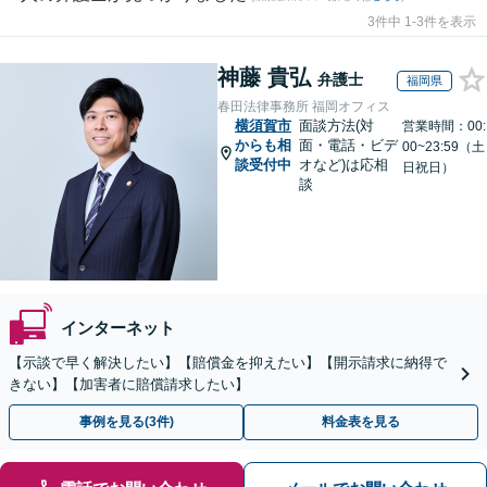
3件中 1-3件を表示
神藤 貴弘
弁護士
福岡県
春田法律事務所 福岡オフィス
横須賀市
面談方法(対
営業時間：00:
からも相
面・電話・ビデ
00~23:59（土
談受付中
オなど)は応相
日祝日）
談
インターネット
【示談で早く解決したい】【賠償金を抑えたい】【開示請求に納得で
きない】【加害者に賠償請求したい】
事例を見る(3件)
料金表を見る