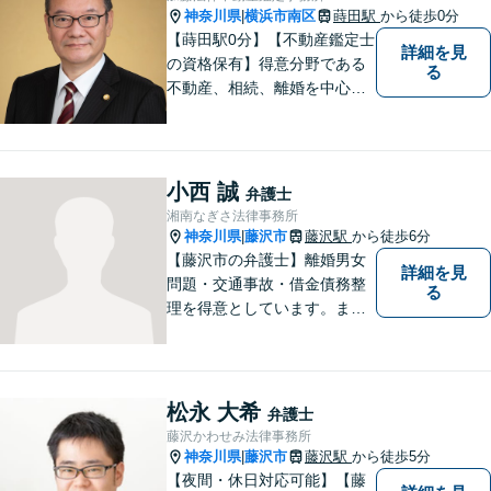
等をご案内させていただきま
神奈川県
横浜市南区
蒔田駅
から徒歩0分
|
す。
【蒔田駅0分】【不動産鑑定士
詳細を見
の資格保有】得意分野である
る
不動産、相続、離婚を中心に
様々な分野の業務を行なって
おります。 今まで培ってきた
経験も活かして、依頼者に寄
り添った弁護活動を目指しま
小西 誠
弁護士
す。 お困りの方はぜひご相談
湘南なぎさ法律事務所
ください。
神奈川県
藤沢市
藤沢駅
から徒歩6分
|
【藤沢市の弁護士】離婚男女
詳細を見
問題・交通事故・借金債務整
る
理を得意としています。ま
た、事業所勤務経験があり、
労働者の立場からのアドバイ
スができます。ぜひ一度ご相
談ください。
松永 大希
弁護士
藤沢かわせみ法律事務所
神奈川県
藤沢市
藤沢駅
から徒歩5分
|
【夜間・休日対応可能】【藤