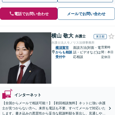
電話でお問い合わせ
メールでお問い合わせ
横山 敬大
弁護士
東京都
弁護士法人モノリス法律事務所
営業時
横須賀市
面談方法(対面・電
からも相談
話・ビデオなど)は
間：本日
受付中
応相談
定休日
インターネット
【全国からメールで相談可能！】【初回相談無料】ネットに強い弁護
士が見つからない方へ。来所も電話も不要、すべてメールで対応いた
します。書き込みの悪質性から妥当な慰謝料額を算出し、見通しや費