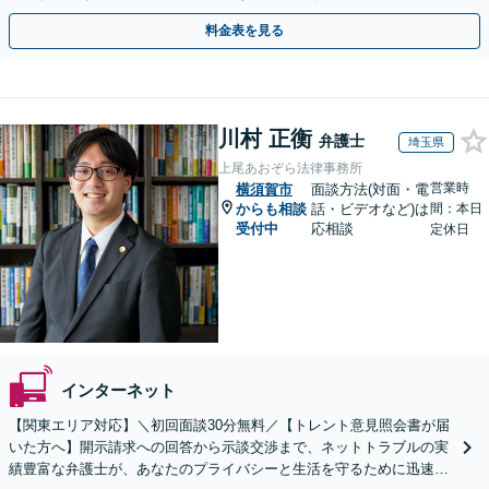
用面のリスクも包み隠さずお伝えしサポートします。
料金表を見る
川村 正衡
弁護士
埼玉県
上尾あおぞら法律事務所
営業時
横須賀市
面談方法(対面・電
からも相談
話・ビデオなど)は
間：本日
受付中
応相談
定休日
インターネット
【関東エリア対応】＼初回面談30分無料／【トレント意見照会書が届
いた方へ】開示請求への回答から示談交渉まで、ネットトラブルの実
績豊富な弁護士が、あなたのプライバシーと生活を守るために迅速に