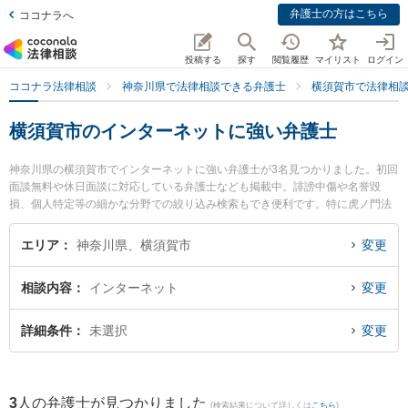
弁護士の方はこちら
ココナラへ
投稿する
探す
閲覧履歴
マイリスト
ログイン
ココナラ法律相談
神奈川県で法律相談できる弁護士
横須賀市で法律相
横須賀市のインターネットに強い弁護士
神奈川県の横須賀市でインターネットに強い弁護士が3名見つかりました。初回
面談無料や休日面談に対応している弁護士なども掲載中。誹謗中傷や名誉毀
損、個人特定等の細かな分野での絞り込み検索もでき便利です。特に虎ノ門法
律経済事務所 横須賀支店の中村 賢史郎弁護士や湘南よこすか法律事務所の畑中
優宏弁護士、プレミア法律事務所の杉山 程彦弁護士のプロフィール情報や弁護
エリア
神奈川県、横須賀市
変更
士費用、強みなどが注目されています。『横須賀市で土日や夜間に発生したイ
ンターネットのトラブルを今すぐに弁護士に相談したい』『インターネットの
相談内容
インターネット
変更
トラブル解決の実績豊富な近くの弁護士を検索したい』『初回相談無料でイン
ターネットを法律相談できる横須賀市内の弁護士に相談予約したい』などでお
困りの相談者さんにおすすめです。
詳細条件
未選択
変更
3
人の弁護士が見つかりました
(検索結果について詳しくは
こちら
)