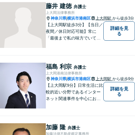
方々により良い法律サービス
藤井 建徳
弁護士
を届けていきたいと思いま
上大岡法律事務所
す。 ぜひご相談ください。
神奈川県
横浜市港南区
上大岡駅
から徒歩3分
|
【上大岡駅徒歩3分】【当日／
詳細を見
夜間／休日対応可能】常に
る
「最後まで私の味方でいてく
れる」と思っていただけるよ
うな弁護士でいられるように
心がけています。地域密着型
の法律事務所として皆様のお
福島 利宗
弁護士
力になれればと考えておりま
上大岡港南法律事務所
す。
神奈川県
横浜市港南区
上大岡駅
から徒歩9分
|
【上大岡駅9分】日常生活に比
詳細を見
較的近い分野であるインター
る
ネット関連事件を中心にお取
り扱いしております。【掲載
情報の削除交渉】手数料３万
円から承ります。まずはメー
ルにて掲載情報のURL等をお
加藤 隆
弁護士
送りください。見込み、費用
加藤法律不動産鑑定事務所