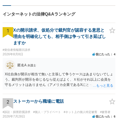
インターネットの法律Q&Aランキング
1
Xの開示請求、仮処分で裁判官が認容する意思と
理由を明確化しても、相手側は争って引き延ばし
ますか
#発信者情報開示請求
2026年8月8日
役にたった
4
匿名A
弁護士
X社自身が開示が相当で無いと主張して争うケースはあまりないでしょ
う。裁判所が開示を命じるなら従えばよく、Ｘ社がそれ以上に会員を
守るメリットはありません（アメリカ企業であるXにとって、日本の会
員情報などゴミかノイズみたいなものです）。 開示要件を満たすかど
うかを争うよりも、「発信者情報の保有確認がまだできていない」な
どと言い訳して確認できるまで発令を引き伸ばす方で対応してくる方
2
ストーカーから職場に電話
が圧倒的に多いです（この作戦は必ずといっていいほど行ってきま
す）。
#訴訟・損害賠償請求
#個人・プライベート
#ネット上の個人特定被害
#被害者
2026年7月28日
役にたった
6