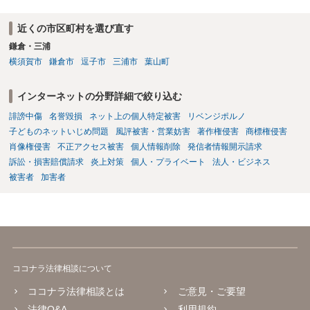
近くの市区町村を選び直す
鎌倉・三浦
横須賀市
鎌倉市
逗子市
三浦市
葉山町
インターネットの分野詳細で絞り込む
誹謗中傷
名誉毀損
ネット上の個人特定被害
リベンジポルノ
子どものネットいじめ問題
風評被害・営業妨害
著作権侵害
商標権侵害
肖像権侵害
不正アクセス被害
個人情報削除
発信者情報開示請求
訴訟・損害賠償請求
炎上対策
個人・プライベート
法人・ビジネス
被害者
加害者
ココナラ法律相談について
ココナラ法律相談とは
ご意見・ご要望
法律Q&A
利用規約