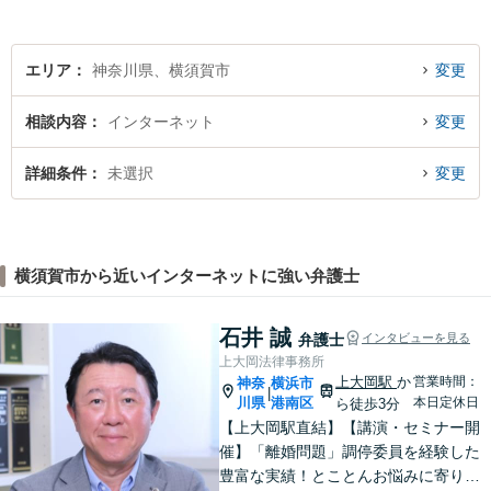
エリア
神奈川県、横須賀市
変更
相談内容
インターネット
変更
詳細条件
未選択
変更
横須賀市から近いインターネットに強い弁護士
石井 誠
弁護士
インタビューを見る
上大岡法律事務所
上大岡駅
か
営業時間：
神奈
横浜市
|
川県
港南区
本日定休日
ら徒歩3分
【上大岡駅直結】【講演・セミナー開
催】「離婚問題」調停委員を経験した
豊富な実績！とことんお悩みに寄り添