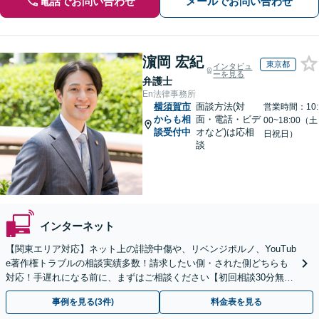
電話でお問い合わせ
メールでお問い合わせ
濵岡 宏紀
東京都
インタビュ
ーを見る
弁護士
En法律事務所
横須賀市
面談方法(対
営業時間：10:
からも相
面・電話・ビデ
00~18:00（土
談受付中
オなど)は応相
日祝日）
談
インターネット
【関東エリア対応】ネット上の誹謗中傷や、リベンジポルノ、YouTub
e著作権トラブルの相談実績多数！請求したい側・された側どちらも
対応！手遅れになる前に、まずはご相談ください【初回相談30分無
料】【オンライン対応可】【夜間休日相談可】
事例を見る(3件)
料金表を見る