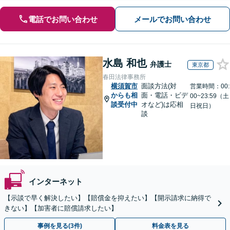
電話でお問い合わせ
メールでお問い合わせ
水島 和也
弁護士
東京都
春田法律事務所
横須賀市
面談方法(対
営業時間：00:
からも相
面・電話・ビデ
00~23:59（土
談受付中
オなど)は応相
日祝日）
談
インターネット
【示談で早く解決したい】【賠償金を抑えたい】【開示請求に納得で
きない】【加害者に賠償請求したい】
事例を見る(3件)
料金表を見る