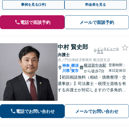
対応します【セミナー実績多数】【休日・夜間相談OK】
事例を見る(1件)
料金表を見る
電話で面談予約
メールで面談予約
中村 賢史郎
インタビューを
見る
弁護士
虎ノ門法律経済事務所 横須賀支店
横須賀中央駅
営業時間：
神奈
横須
|
川県
賀市
本日定休日
から徒歩7分
【初回相談無料（相続・債務整理・交
通事故）】司法書士・税理士資格を有
する弁護士が対応しますので多角的な
専門知識から問題解決が可能です。各
種士業の所属する創業50年国内最大規
模の法律事務所として質の高いワンス
電話でお問い合わせ
メールでお問い合わせ
トップ型のリーガルサービスを提供し
ます。