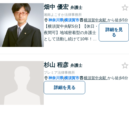
畑中 優宏
弁護士
湘南よこすか法律事務所
神奈川県
横須賀市
横須賀中央駅
から徒歩5分
|
【横須賀中央駅5分】【休日・
詳細を見
夜間可】地域密着型の弁護士
る
として活動し続けて10年！豊
富な弁護経験と信頼を持つ弁
護士。他士業連携で高度な問
題にも対応可能◎【法テラス
杉山 程彦
可】【女性弁護士在籍】
弁護士
プレミア法律事務所
神奈川県
横須賀市
横須賀中央駅
から徒歩6分
|
詳細を見る