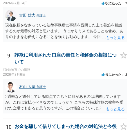
2026年7月14日
役にたった
2
吉田 雄大
弁護士
現在依頼をなさっている法律事務所に事情を説明した上で善処を相談
するのが最善の対応と思います。 うっかりミスであることも含め、あ
りのままをお伝えになることを強くお勧めします。 今回のできごとだ
けで辞任に至るか否かは弁護士次第というほかありませんが、説明は
早ければ早いほどいいのは間違いありません。 ご健闘をお祈りいたし
ます。
9
詐欺に利用された口座の責任と和解金の相談につ
いて
#詐欺被害での債務
2026年8月6日
役にたった
2
村山 大基
弁護士
>通帳など送付している時点でこちらに非があるのは理解しています
が、これは支払うべきなのでしょうか？ こちらの特殊詐欺の被害を受
けた立場でもあると思うのですが、この場合どういった対処が必要で
しょうか？ →依頼するかどうかは別にして、弁護士に相談に行った方
がいいとは思います。 そもそも、特殊詐欺関係なく旦那さんの行為
は法に触れる可能性もあります。 ＞100万を支払わず穏便に和解する
10
お金を騙して借りてしまった場合の対処法と今後