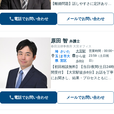
【離婚問題】話しやすさに定評あり！1
00件以上の対応実績を活かしたアドバ
イス【インターネット】スピーディー
電話でお問い合わせ
メールでお問い合わせ
な対応で円滑な解決を目指します【桶
川駅6分】【オンライン相談OK】
原田 智
弁護士
春田法律事務所 大宮オフィス
大宮駅
営業時間：00:00~
埼
さいた
23:59（土日祝
玉
ま市大
から徒
|
県
宮区
日）
歩8分
【初回相談無料】【当日/夜間/土日24時
間受付】【大宮駅徒歩8分】お話を丁寧
にお聞きし、結果・プロセスともにご
満足していただけるサービスを提供い
たします。
電話でお問い合わせ
メールでお問い合わせ