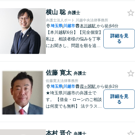
ローワークでの勤務経験の中
横山 聡
で、様々な問題に直面してき
弁護士
ました。相談だけでもお気軽
弁護士法人ポート 川越中央法律事務所
にお問合せください。
埼玉県
川越市
本川越駅
から徒歩6分
|
【本川越駅6分】【完全個室】
詳細を見
私は、相談者様の悩みを丁寧
る
にお聞きし、問題を順を追っ
て解決することを心がけてい
ます。 法律を利用することは
決して悪いことではありませ
佐藤 寛太
ん。問題を解決するための適
弁護士
切なサポートを提供します。
佐藤寛太法律事務所
お気軽にご相談ください。
埼玉県
川越市
霞ヶ関駅
から徒歩2分
|
★埼玉県川越市の弁護士で
詳細を見
す。 【借金・ローンのご相談
る
は何度でも無料】 法テラス契
約事務所です。 ホームページ
はこちら↓ http://www.kanta-la
w.com/
本村 晋介
弁護士