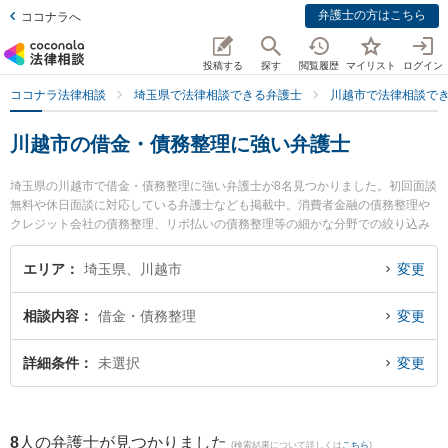
弁護士の方はこちら
ココナラへ
投稿する
探す
閲覧履歴
マイリスト
ログイン
ココナラ法律相談
埼玉県で法律相談できる弁護士
川越市で法律相談で
川越市の借金・債務整理に強い弁護士
埼玉県の川越市で借金・債務整理に強い弁護士が8名見つかりました。初回面談
無料や休日面談に対応している弁護士なども掲載中。消費者金融の債務整理や
クレジット会社の債務整理、リボ払いの債務整理等の細かな分野での絞り込み
検索もでき便利です。特に弁護士法人心 川越法律事務所の水野 高徳弁護士や南
古谷法律事務所の遠藤 浩紀弁護士、弁護士法人ポート 川越中央法律事務所の横
エリア
埼玉県、川越市
変更
山 聡弁護士のプロフィール情報や弁護士費用、強みなどが注目されています。
『川越市で土日や夜間に発生した借金・債務整理のトラブルを今すぐに弁護士
相談内容
借金・債務整理
変更
に相談したい』『借金・債務整理のトラブル解決の実績豊富な近くの弁護士を
検索したい』『初回相談無料で借金・債務整理を法律相談できる川越市内の弁
護士に相談予約したい』などでお困りの相談者さんにおすすめです。
詳細条件
未選択
変更
8
人の弁護士が見つかりました
(検索結果について詳しくは
こちら
)