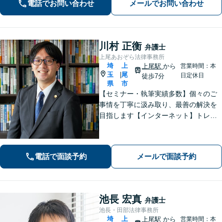
電話でお問い合わせ
メールでお問い合わせ
岡駅8分】【駐車場あり】
川村 正衡
弁護士
上尾あおぞら法律事務所
埼
上
上尾駅
から
営業時間：本
玉
尾
|
日定休日
徒歩7分
県
市
【セミナー・執筆実績多数】個々のご
事情を丁寧に汲み取り、最善の解決を
目指します【インターネット】トレン
ト問題・悪質な書き込み・風評被害な
ど、迅速な対応を心掛けます【離婚問
題】検討段階、協議から訴訟まで。あ
電話で面談予約
メールで面談予約
らゆるフェーズに対応【上尾駅7分】
池長 宏真
弁護士
池長・田部法律事務所
埼
上
上尾駅
から
営業時間：本