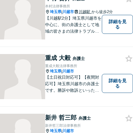
本村法律事務所
埼玉県
川越市
川越駅
から徒歩2分
|
【川越駅2分】埼玉県川越市を
詳細を見
中心に、街の弁護士として地
る
域の皆さまの法律トラブル解
決をお手伝いしております。
迅速かつ丁寧な対応を心がけ
ております。 お一人で悩まず
重成 大毅
どうぞお気軽にご相談くださ
弁護士
い。
重成大毅法律事務所
埼玉県
川越市
|
【土日祝日対応可】【夜間対
詳細を見
応可】埼玉県川越市の弁護士
る
です。勝訴や敗訴といった結
果にかかわらず、依頼者の心
にある憤りや不安を取り除き
ます。ぜひ一度ご相談くださ
い。
新井 哲三郎
弁護士
新井哲三郎法律事務所
埼玉県
川越市
|