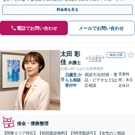
ーな解決を目指します【法テラス利用＆休日・夜間面談可】
料金表を見る
電話でお問い合わせ
メールでお問い合わせ
太田 彩
神奈川県
インタビュ
ーを見る
佳
弁護士
武蔵小杉つばき法律事務所
営業時
川越市
か
面談方法(対面・電
らも相談
話・ビデオなど)は
間：本日
受付中
応相談
定休日
借金・債務整理
【関東エリア対応】【初回面談無料】【WEB面談可】【女性のご相談