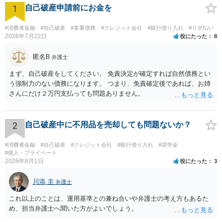
1
自己破産申請前にお金を
#消費者金融
#自己破産
#多重債務
#クレジット会社
#銀行借り入れ
#リボ払い
2026年7月22日
役にたった
8
匿名B
弁護士
まず、自己破産をしてください。 免責決定が確定すれば自然債務とい
う強制力のない債務になります。 つまり、免責確定後であれば、お姉
さんにだけ２万円支払っても問題ありません。
2
自己破産中に不用品を売却しても問題ないか？
#消費者金融
#自己破産
#クレジット会社
#銀行借り入れ
#奨学金
#個人・プライベート
2026年8月1日
役にたった
3
川添 圭
弁護士
これ以上のことは、運用基準との兼ね合いや弁護士の考え方もあるた
め、担当弁護士へ聞いた方がよいでしょう。