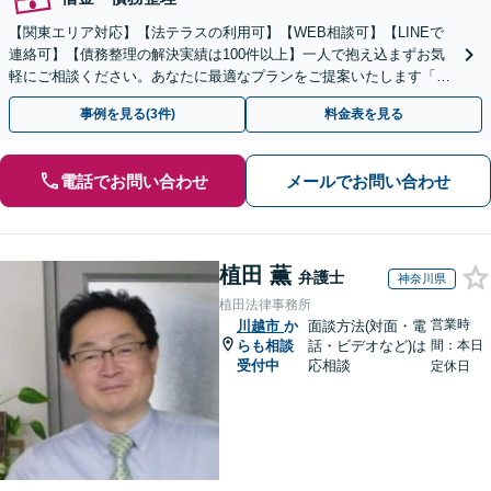
【関東エリア対応】【法テラスの利用可】【WEB相談可】【LINEで
連絡可】【債務整理の解決実績は100件以上】一人で抱え込まずお気
軽にご相談ください。あなたに最適なプランをご提案いたします「法
人破産にも強い弁護士」【休日・夜間対応】
事例を見る(3件)
料金表を見る
電話でお問い合わせ
メールでお問い合わせ
植田 薫
弁護士
神奈川県
植田法律事務所
営業時
川越市
か
面談方法(対面・電
らも相談
話・ビデオなど)は
間：本日
受付中
応相談
定休日