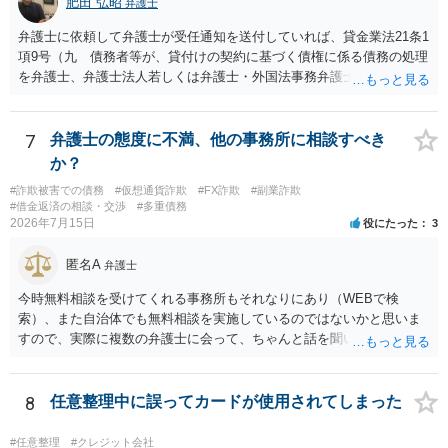
肥田 弘昭
弁護士
弁護士に依頼して弁護士が受任通知を送付していれば、貸金業法21条1
項9号（九 債務者等が、貸付けの契約に基づく債権に係る債務の処理
を弁護士、弁護士法人若しくは弁護士・外国法事務弁護士共同法人若
しくは司法書士若しくは司法書士法人（以下この号において「弁護士
等」という。）に委託し、又はその処理のため必要な裁判所における
民事事件に関する手続をとり、弁護士等又は裁判所から書面によりそ
7
弁護士の態度に不満、他の事務所に相談すべき
の旨の通知があつた場合において、正当な理由がないのに、債務者等
か？
に対し、電話をかけ、電報を送達し、若しくはファクシミリ装置を用
#詐欺被害での債務
#仮想通貨詐欺
#FX詐欺
#副業詐欺
いて送信し、又は訪問する方法により、当該債務を弁済することを要
#借金返済の相談・交渉
#多重債務
求し、これに対し債務者等から直接要求しないよう求められたにもか
2026年7月15日
役にたった
3
かわらず、更にこれらの方法で当該債務を弁済することを要求するこ
と。）に違反しています。監督官庁に行政処分を求める、裁判所に仮
匿名A
弁護士
処分申請、不退去罪が成立すれば警察に通報などの対応が考えられま
す。ご参考にしてください。
今時無料相談を受けてくれる事務所もそれなりにあり（WEBで検
索）、また自治体でも無料相談を実施しているのではないかと思いま
すので、実際に複数の弁護士に会って、ちゃんと話を聞いてくれる
方、高圧的ではない方に相談した方が良いでしょう。その弁護士の方
はそもそも事案を把握できていないようですので、御相談の案件につ
いては弁護士として能力不足なのかもしれません。相手にしない方が
8
任意整理中に誤ってカードが使用されてしまった
良いと思います。ただ、仮想通貨詐欺の被害回復は現実的には難しい
かもしれません。
#任意整理
#クレジット会社