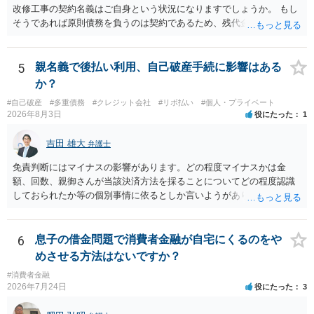
改修工事の契約名義はご自身という状況になりますでしょうか。 もし
そうであれば原則債務を負うのは契約であるため、残代金を捻出して
もらうよう約束した男性に支払いをお願いするしかないように思われ
ます。 入籍した場合でも、原則契約者が単独で全ての債務を負うこと
には変わりがありません。 なかなか対応に難しい案件であり、公開の
5
親名義で後払い利用、自己破産手続に影響はある
場でアドバイスを行うのも限界があるように思われますので、資料等
か？
を持参のうえ個別に弁護士に相談されることをお勧めします。
#自己破産
#多重債務
#クレジット会社
#リボ払い
#個人・プライベート
2026年8月3日
役にたった
1
吉田 雄大
弁護士
免責判断にはマイナスの影響があります。どの程度マイナスかは金
額、回数、親御さんが当該決済方法を採ることについてどの程度認識
しておられたか等の個別事情に依るとしか言いようがありません。 と
もあれ、依頼しておられる弁護士さんに直ちに具体的状況をお伝えに
なって相談し、善後策を考えることをお勧めします。
6
息子の借金問題で消費者金融が自宅にくるのをや
めさせる方法はないですか？
#消費者金融
2026年7月24日
役にたった
3