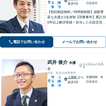
玉
尾
|
日定休日
徒歩3分
県
市
【初回相談無料／時間無制限】経験豊
富な弁護士2名体制【刑事事件】累計20
0件以上解決実績！担当した示談交渉の
ほとんどで不起訴獲得。性犯罪や暴
行・傷害に精通【離婚問題】不貞慰謝
料請求や財産分与、親権、養育費な
電話でお問い合わせ
メールでお問い合わせ
ど、累計200件以上の解決実績【上尾駅
3分】
武井 俊介
弁護
インタビューを見
る
士
武井・鳥居法律事務所
埼
上
上尾駅
から
営業時間：本
玉
尾
|
日定休日
徒歩3分
県
市