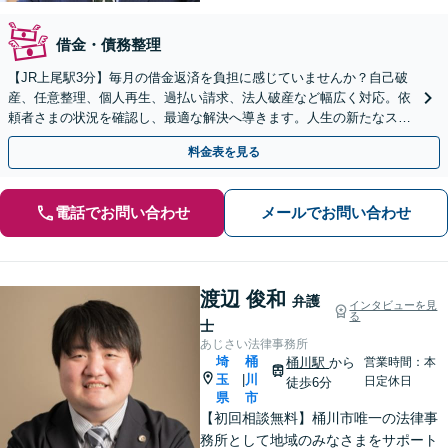
借金・債務整理
【JR上尾駅3分】毎月の借金返済を負担に感じていませんか？自己破
産、任意整理、個人再生、過払い請求、法人破産など幅広く対応。依
頼者さまの状況を確認し、最適な解決へ導きます。人生の新たなスタ
ートをお手伝いさせてください。【初回面談無料】
料金表を見る
電話でお問い合わせ
メールでお問い合わせ
渡辺 俊和
弁護
インタビューを見
る
士
あじさい法律事務所
埼
桶
桶川駅
から
営業時間：本
玉
川
|
日定休日
徒歩6分
県
市
【初回相談無料】桶川市唯一の法律事
務所として地域のみなさまをサポート