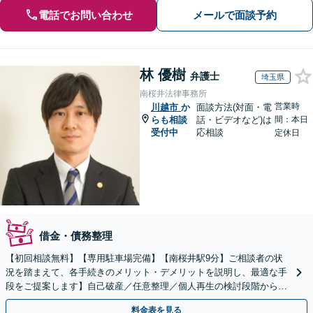
電話でお問い合わせ
メールで面談予約
林 優樹
弁護士
埼玉県
南桜井法律事務所
営業時
川越市
か
面談方法(対面・電
らも相談
話・ビデオなど)は
間：本日
受付中
応相談
定休日
借金・債務整理
【初回相談無料】【専用駐車場完備】【南桜井駅9分】ご相談者の状
況を踏まえて、各手続きのメリット・デメリットを説明し、最適な手
段をご提案します】自己破産／任意整理／個人再生の検討段階から親
身にサポートし、迅速な解決へ尽力【夜間・休日面談可】
料金表を見る