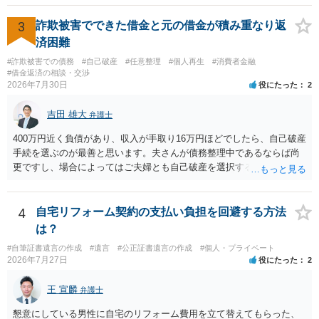
3
詐欺被害でできた借金と元の借金が積み重なり返
済困難
#詐欺被害での債務
#自己破産
#任意整理
#個人再生
#消費者金融
#借金返済の相談・交渉
2026年7月30日
役にたった
2
吉田 雄大
弁護士
400万円近く負債があり、収入が手取り16万円ほどでしたら、自己破産
手続を選ぶのが最善と思います。夫さんが債務整理中であるならば尚
更ですし、場合によってはご夫婦とも自己破産を選択する方法もある
と思います。
4
自宅リフォーム契約の支払い負担を回避する方法
は？
#自筆証書遺言の作成
#遺言
#公正証書遺言の作成
#個人・プライベート
2026年7月27日
役にたった
2
王 宣麟
弁護士
懇意にしている男性に自宅のリフォーム費用を立て替えてもらった、