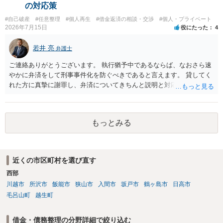
ことは可能でしょうか？ →一般的には難しいです。相談者さんも１０
の対応策
０万円の被害を受けたとして、１円も払わないで和解したいと言われ
#自己破産
#任意整理
#個人再生
#借金返済の相談・交渉
#個人・プライベート
たら、 できるだけ重い刑罰を与えて欲しい、と思われるのではない
2026年7月15日
役にたった
4
でしょうか。 ＞弁護士さんに入ってもらうことで支払額が下がること
はありますか？ そこはあり得ます、ただ、弁護士費用かけるならその
若井 亮
弁護士
分賠償に回すことも考えられるので、 兼ね合いは考えてみましょう。
ご連絡ありがとうございます。 執行猶予中であるならば、なおさら速
やかに弁済をして刑事事件化を防ぐべきであると言えます。 貸してく
れた方に真摯に謝罪し、弁済についてきちんと説明と対応を行ってい
くことに尽きるかと思います。
もっとみる
近くの市区町村を選び直す
西部
川越市
所沢市
飯能市
狭山市
入間市
坂戸市
鶴ヶ島市
日高市
毛呂山町
越生町
借金・債務整理の分野詳細で絞り込む