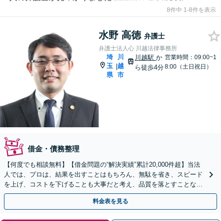
8件中 1-8件を表示
水野 高徳
弁護士
弁護士法人心 川越法律事務所
埼
川
川越駅
か
営業時間：09:00~1
玉
越
|
8:00（土日祝日）
ら徒歩4分
県
市
借金・債務整理
【何度でも相談無料】【借金問題の“解決実績”累計20,000件超】当法
人では、プロは、結果を出すことはもちろん、無駄を省き、スピード
を上げ、コストを下げることも大事だと考え、品質を落とすことな
く、費用を可能な限り安くすることにこだわります。
料金表を見る