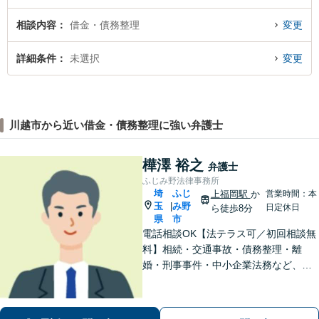
相談内容
借金・債務整理
変更
詳細条件
未選択
変更
川越市から近い借金・債務整理に強い弁護士
樺澤 裕之
弁護士
ふじみ野法律事務所
埼
ふじ
上福岡駅
か
営業時間：本
玉
み野
|
日定休日
ら徒歩8分
県
市
電話相談OK【法テラス可／初回相談無
料】相続・交通事故・債務整理・離
婚・刑事事件・中小企業法務など、お
困りごとは気兼ねなくご相談くださ
い！一人ひとり真摯に向き合い、解決
へと導きます【休日夜間対応】【上福