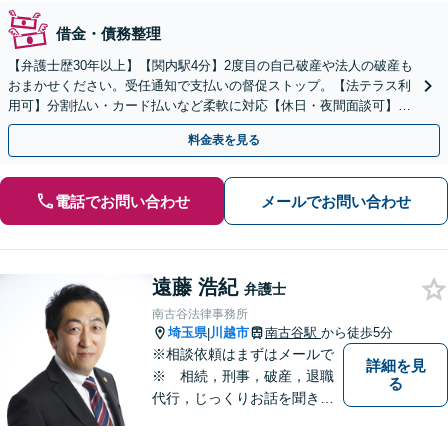
借金・債務整理
【弁護士歴30年以上】【関内駅4分】2度目の自己破産や法人の破産も
おまかせください。受任通知で支払いの督促ストップ。【法テラス利
用可】分割払い・カード払いなど柔軟に対応【休日・夜間面談可】
【電話／メール／ビデオ面談可】
料金表を見る
電話でお問い合わせ
メールでお問い合わせ
遠藤 浩紀
弁護士
南古谷法律事務所
埼玉県
川越市
南古谷駅
から徒歩5分
|
※相談依頼はまずはメールで
詳細を見
※ 相続，刑事，破産，退職
る
代行，じっくりお話を聞き、
ひとつひとつのご相談に取り
組んでいきます。労働局やハ