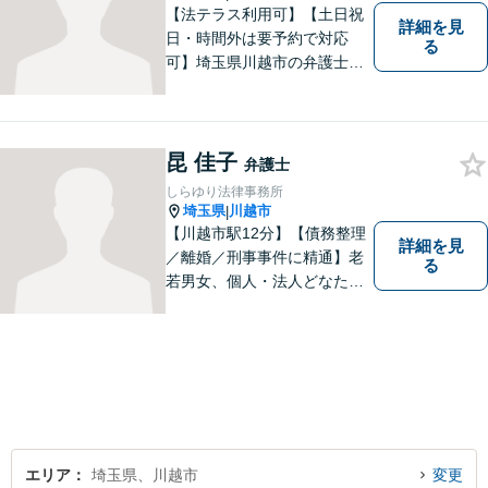
【法テラス利用可】【土日祝
詳細を見
日・時間外は要予約で対応
る
可】埼玉県川越市の弁護士で
す。迅速かつ丁寧な仕事を心
がけております。まずはお気
軽にご相談ください。
昆 佳子
弁護士
しらゆり法律事務所
埼玉県
川越市
|
【川越市駅12分】【債務整理
詳細を見
／離婚／刑事事件に精通】老
る
若男女、個人・法人どなたか
らのご相談もお待ちしていま
す！依頼者様の安堵されたお
顔や笑顔、感謝のお言葉が私
の喜びです。お困りの際はお
早めにご相談ください！【完
全個室対応】
エリア
埼玉県、川越市
変更