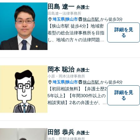
田島 遼一
弁護士
田島遼一法律事務所
埼玉県
狭山市
狭山市駅
から徒歩3分
|
【狭山市駅 徒歩4分】地域密
詳細を見
着型の総合法律事務所を目指
る
し、地域の方々の法律問題を
迅速かつ良い解決に導けるよ
う最善を尽くします。 法律問
題でお悩みのことがあればお
気軽にご相談ください。
岡本 聡治
弁護士
小原・岡本法律事務所
埼玉県
狭山市
狭山市駅
から徒歩4分
|
【初回相談無料】【弁護士歴2
詳細を見
5年以上】【年間300件以上の
る
相談実績】2名の弁護士が、さ
まざまな問題を解決します！
【離婚】不倫の慰謝料請求、
財産分与、養育費など、ご相
談ください【相続】税理士や
田部 恭兵
弁護士
司法書士などと連携し、複雑
池長・田部法律事務所