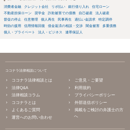
消費者金融
クレジット会社
リボ払い
銀行借り入れ
住宅ローン
不動産担保ローン
奨学金
詐欺被害での債務
自己破産
法人破産
督促の停止
任意整理
個人再生
民事再生
過払い金請求
特定調停
時効の援用
信用情報回復
借金返済の相談・交渉
闇金被害
多重債務
個人・プライベート
法人・ビジネス
連帯保証人
ココナラ法律相談について
ココナラ法律相談とは
ご意見・ご要望
法律Q&A
利用規約
法律相談コラム
プライバシーポリシー
ココナラとは
外部送信ポリシー
よくあるご質問
掲載をご検討の弁護士の方
へ
運営へのお問い合わせ