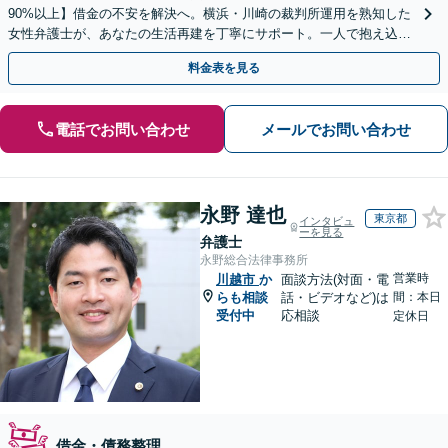
90%以上】借金の不安を解決へ。横浜・川崎の裁判所運用を熟知した
女性弁護士が、あなたの生活再建を丁寧にサポート。一人で抱え込ま
ず、新しい人生への一歩をここから踏み出しませんか。
料金表を見る
電話でお問い合わせ
メールでお問い合わせ
永野 達也
東京都
インタビュ
ーを見る
弁護士
永野総合法律事務所
営業時
川越市
か
面談方法(対面・電
らも相談
話・ビデオなど)は
間：本日
受付中
応相談
定休日
借金・債務整理