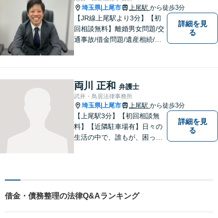
な案件も対応。【狭山市駅4
埼玉県
上尾市
上尾駅
から徒歩3分
|
分】
【JR線上尾駅より3分】【初
詳細を見
回相談無料】離婚男女問題/交
る
通事故/借金問題/遺産相続/債
権回収を中心とした幅広い分
野を取り扱っております。皆
様に安心していただけるよう
に無料相談を時間を区切らず
両川 正和
弁護士
に設けております。ぜひ、お
武井・鳥居法律事務所
気軽にご相談ください。
埼玉県
上尾市
上尾駅
から徒歩3分
|
【上尾駅3分】【初回相談無
詳細を見
料】【近隣駐車場有】日々の
る
生活の中で、誰もが、困っ
て、悩んで、どうしたらいい
かわからなくて、途方に暮れ
て、何がなんだかわからなく
なってしまうことがあると思
います。そんな時は、お気軽
借金・債務整理の法律Q&Aランキング
に私にご相談ください。