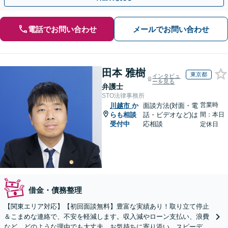
電話でお問い合わせ
メールでお問い合わせ
田本 雅樹
東京都
インタビュ
ーを見る
弁護士
STO法律事務所
営業時
川越市
か
面談方法(対面・電
らも相談
話・ビデオなど)は
間：本日
受付中
応相談
定休日
借金・債務整理
【関東エリア対応】【初回面談無料】豊富な実績あり！取り立て停止
＆こまめな連絡で、不安を軽減します。収入減やローン支払い、浪費
など、どのような理由でも大丈夫。お気持ちに寄り添い、スピーディ